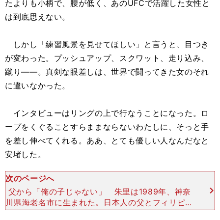
たよりも小柄で、腰が低く、あのUFCで活躍した女性と
は到底思えない。
しかし「練習風景を見せてほしい」と言うと、目つき
が変わった。プッシュアップ、スクワット、走り込み、
蹴り――。真剣な眼差しは、世界で闘ってきた女のそれ
に違いなかった。
インタビューはリングの上で行なうことになった。ロ
ープをくぐることすらままならないわたしに、そっと手
を差し伸べてくれる。ああ、とても優しい人なんだなと
安堵した。
次のページへ
父から「俺の子じゃない」 朱里は1989年、神奈
川県海老名市に生まれた。日本人の父とフィリピン
出身の母を持つ。３つ上の兄がいるが、小学校６年