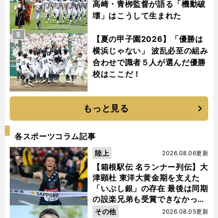
高崎・青栁監督が語る「機動破
壊」はこうして生まれた
5
【夏の甲子園2026】「優勝は
横浜じゃない」 波乱必至の組み
合わせで識者５人が選んだ優勝
校はここだ！
もっと見る
各スポーツコラム記事
陸上
2026.08.06更新
【箱根駅伝 名ランナー列伝】大
津顕杜 東洋大黄金期を支えた
「いぶし銀」の存在 最後は同期
の設楽兄弟も受賞できなかった
金栗杯に輝く
その他
2026.08.05更新