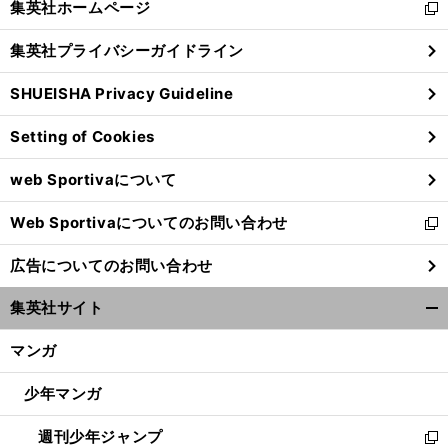
集英社ホームページ
新
閉
し
じ
集英社プライバシーガイドライン
い
る
ウ
SHUEISHA Privacy Guideline
ィ
ン
Setting of Cookies
ド
ウ
web Sportivaについて
で
開
Web Sportivaについてのお問い合わせ
く
新
し
広告についてのお問い合わせ
い
ウ
集英社サイト
ィ
開
ン
く/
マンガ
ド
閉
ウ
じ
少年マンガ
で
る
開
週刊少年ジャンプ
く
新