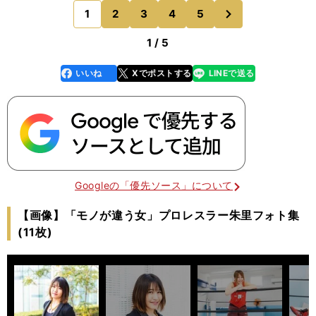
生の時に両親が離婚し、兄は父に、朱里は母につい
次
1
2
3
4
5
のページへ
ていったため
1 / 5
いいね
Xでポストする
LINEで送る
line
faceboo
x
k
Googleの「優先ソース」について
【画像】「モノが違う女」プロレスラー朱里フォト集
(11枚)