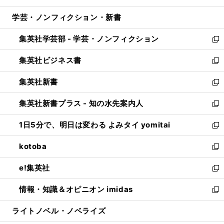
開
ウ
ン
ウ
し
学芸・ノンフィクション・新書
く
で
ド
ィ
い
開
ウ
ン
ウ
集英社学芸部 - 学芸・ノンフィクション
く
で
ド
ィ
新
開
ウ
ン
し
集英社ビジネス書
く
で
ド
い
新
開
ウ
ウ
し
集英社新書
く
で
ィ
い
新
開
ン
ウ
し
集英社新書プラス - 知の水先案内人
く
ド
ィ
い
新
ウ
ン
ウ
し
1日5分で、明日は変わる よみタイ yomitai
で
ド
ィ
い
新
開
ウ
ン
ウ
し
kotoba
く
で
ド
ィ
い
新
開
ウ
ン
ウ
し
e!集英社
く
で
ド
ィ
い
新
開
ウ
ン
ウ
し
情報・知識＆オピニオン imidas
く
で
ド
ィ
い
新
開
ウ
ン
ウ
し
ライトノベル・ノベライズ
く
で
ド
ィ
い
開
ウ
ン
ウ