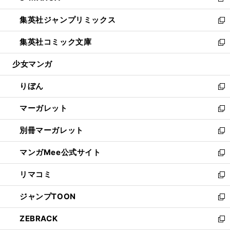
新
開
ウ
ン
ウ
し
集英社ジャンプリミックス
く
で
ド
ィ
い
新
開
ウ
ン
ウ
し
集英社コミック文庫
く
で
ド
ィ
い
新
開
ウ
ン
ウ
し
少女マンガ
く
で
ド
ィ
い
開
ウ
ン
ウ
りぼん
く
で
ド
ィ
新
開
ウ
ン
し
マーガレット
く
で
ド
い
新
開
ウ
ウ
し
別冊マーガレット
く
で
ィ
い
新
開
ン
ウ
し
マンガMee公式サイト
く
ド
ィ
い
新
ウ
ン
ウ
し
リマコミ
で
ド
ィ
い
新
開
ウ
ン
ウ
し
ジャンプTOON
く
で
ド
ィ
い
新
開
ウ
ン
ウ
し
ZEBRACK
く
で
ド
ィ
い
新
開