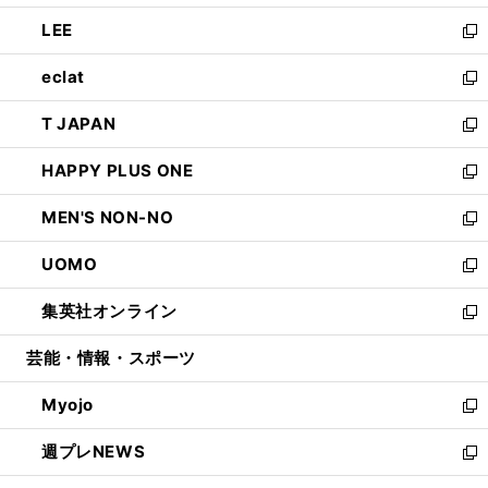
開
ウ
ン
ウ
し
LEE
く
で
ド
ィ
い
新
開
ウ
ン
ウ
し
eclat
く
で
ド
ィ
い
新
開
ウ
ン
ウ
し
T JAPAN
く
で
ド
ィ
い
新
開
ウ
ン
ウ
し
HAPPY PLUS ONE
く
で
ド
ィ
い
新
開
ウ
ン
ウ
し
MEN'S NON-NO
く
で
ド
ィ
い
新
開
ウ
ン
ウ
し
UOMO
く
で
ド
ィ
い
新
開
ウ
ン
ウ
し
集英社オンライン
く
で
ド
ィ
い
新
開
ウ
ン
ウ
し
芸能・情報・スポーツ
く
で
ド
ィ
い
開
ウ
ン
ウ
Myojo
く
で
ド
ィ
新
開
ウ
ン
し
週プレNEWS
く
で
ド
い
新
開
ウ
ウ
し