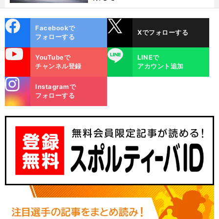
cebo
X
Facebookで
Xでフォローする
ok
フォローする
uTube
LINE
YouTubeで
LINEで
チャンネル登録
アカウント追加
stagra
Instagramで
m
フォローする
統
」
。
前
へ