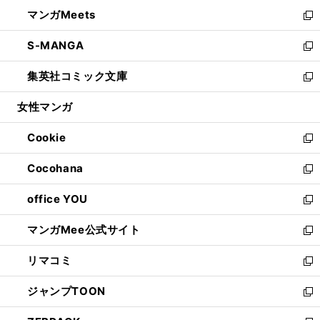
ウ
ン
ウ
し
マンガMeets
く
で
ド
ィ
い
新
開
ウ
ン
ウ
し
S-MANGA
く
で
ド
ィ
い
新
開
ウ
ン
ウ
し
集英社コミック文庫
く
で
ド
ィ
い
新
開
ウ
ン
ウ
し
女性マンガ
く
で
ド
ィ
い
開
ウ
ン
ウ
Cookie
く
で
ド
ィ
新
開
ウ
ン
し
Cocohana
く
で
ド
い
新
開
ウ
ウ
し
office YOU
く
で
ィ
い
新
開
ン
ウ
し
マンガMee公式サイト
く
ド
ィ
い
新
ウ
ン
ウ
し
リマコミ
で
ド
ィ
い
新
開
ウ
ン
ウ
し
ジャンプTOON
く
で
ド
ィ
い
新
開
ウ
ン
ウ
し