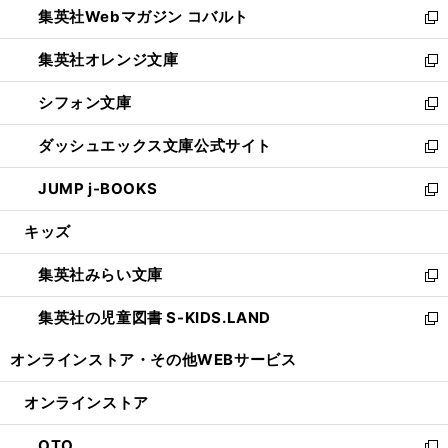
集英社Webマガジン コバルト
く
で
ド
ィ
新
開
ウ
ン
し
集英社オレンジ文庫
く
で
ド
い
新
開
ウ
ウ
し
シフォン文庫
く
で
ィ
い
新
開
ン
ウ
し
ダッシュエックス文庫公式サイト
く
ド
ィ
い
新
ウ
ン
ウ
し
JUMP j-BOOKS
で
ド
ィ
い
新
開
ウ
ン
ウ
し
キッズ
く
で
ド
ィ
い
開
ウ
ン
ウ
集英社みらい文庫
く
で
ド
ィ
新
開
ウ
ン
し
集英社の児童図書 S-KIDS.LAND
く
で
ド
い
新
開
ウ
ウ
し
オンラインストア・
その他WEBサービス
く
で
ィ
い
開
ン
ウ
オンラインストア
く
ド
ィ
ウ
ン
OTO
で