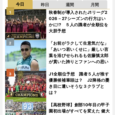
今日
昨日
週間
月間
秋春制が導入されたJ1リーグ2
1
026－27シーズンの行方はい
かに!? ５人の識者が全順位を
大胆予想
「お前がラクして生意気だな」
2
「あいつ若いくせに」厳しい言
葉を浴びせられるも佐藤慎太郎
が貫いた誇りとファンへの思い
J1全順位予想 識者５人が推す
3
優勝候補筆頭は？ J2降格の憂
き目に遭いそうな３クラブと
は？
4
【高校野球】創部10年目の甲子
園初出場がすべてを変えた 健大