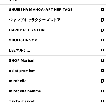
ド
新
開
ウ
し
SHUEISHA MANGA-ART HERITAGE
く
で
い
新
開
ウ
し
ジャンプキャラクターズストア
く
ィ
い
新
ン
ウ
し
HAPPY PLUS STORE
ド
ィ
い
新
ウ
ン
ウ
し
SHUEISHA VOX
で
ド
ィ
い
新
開
ウ
ン
ウ
し
LEEマルシェ
く
で
ド
ィ
い
新
開
ウ
ン
ウ
し
SHOP Marisol
く
で
ド
ィ
い
新
開
ウ
ン
ウ
し
eclat premium
く
で
ド
ィ
い
新
開
ウ
ン
ウ
し
mirabella
く
で
ド
ィ
い
新
開
ウ
ン
ウ
し
mirabella homme
く
で
ド
ィ
い
新
開
ウ
ン
ウ
し
zakka market
く
で
ド
ィ
い
新