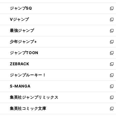
し
ジャンプSQ
い
新
ウ
し
Vジャンプ
ィ
い
新
ン
ウ
し
最強ジャンプ
ド
ィ
い
新
ウ
ン
ウ
し
少年ジャンプ+
で
ド
ィ
い
新
開
ウ
ン
ウ
し
ジャンプTOON
く
で
ド
ィ
い
新
開
ウ
ン
ウ
し
ZEBRACK
く
で
ド
ィ
い
新
開
ウ
ン
ウ
し
ジャンプルーキー！
く
で
ド
ィ
い
新
開
ウ
ン
ウ
し
S-MANGA
く
で
ド
ィ
い
新
開
ウ
ン
ウ
し
集英社ジャンプリミックス
く
で
ド
ィ
い
新
開
ウ
ン
ウ
し
集英社コミック文庫
く
で
ド
ィ
い
新
開
ウ
ン
ウ
し