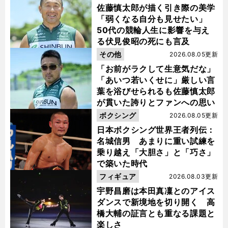
佐藤慎太郎が描く引き際の美学
「弱くなる自分も見せたい」
50代の競輪人生に影響を与え
る伏見俊昭の死にも言及
その他
2026.08.05更新
「お前がラクして生意気だな」
「あいつ若いくせに」厳しい言
葉を浴びせられるも佐藤慎太郎
が貫いた誇りとファンへの思い
ボクシング
2026.08.05更新
日本ボクシング世界王者列伝：
名城信男 あまりに重い試練を
乗り越え「大胆さ」と「巧さ」
で築いた時代
フィギュア
2026.08.03更新
宇野昌磨は本田真凜とのアイス
ダンスで新境地を切り開く 高
橋大輔の証言とも重なる課題と
楽しさ