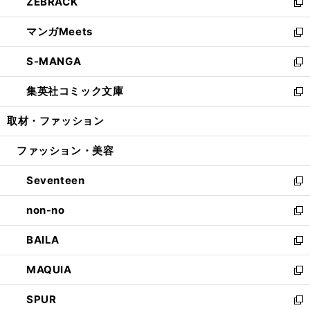
ZEBRACK
く
で
ド
ィ
い
新
開
ウ
ン
ウ
し
マンガMeets
く
で
ド
ィ
い
新
開
ウ
ン
ウ
し
S-MANGA
く
で
ド
ィ
い
新
開
ウ
ン
ウ
し
集英社コミック文庫
く
で
ド
ィ
い
新
開
ウ
ン
ウ
し
取材・ファッション
く
で
ド
ィ
い
開
ウ
ン
ウ
ファッション・美容
く
で
ド
ィ
開
ウ
ン
Seventeen
く
で
ド
新
開
ウ
し
non-no
く
で
い
新
開
ウ
し
BAILA
く
ィ
い
新
ン
ウ
し
MAQUIA
ド
ィ
い
新
ウ
ン
ウ
し
SPUR
で
ド
ィ
い
新