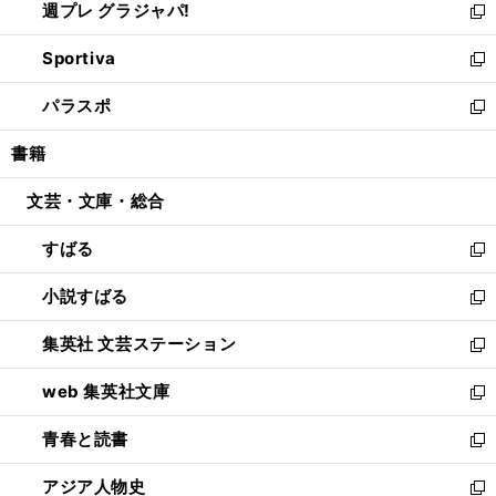
週プレ グラジャパ!
く
で
ィ
い
新
開
ン
ウ
し
Sportiva
く
ド
ィ
い
新
ウ
ン
ウ
し
パラスポ
で
ド
ィ
い
新
開
ウ
ン
ウ
し
書籍
く
で
ド
ィ
い
開
ウ
ン
ウ
文芸・文庫・総合
く
で
ド
ィ
開
ウ
ン
すばる
く
で
ド
新
開
ウ
し
小説すばる
く
で
い
新
開
ウ
し
集英社 文芸ステーション
く
ィ
い
新
ン
ウ
し
web 集英社文庫
ド
ィ
い
新
ウ
ン
ウ
し
青春と読書
で
ド
ィ
い
新
開
ウ
ン
ウ
し
アジア人物史
く
で
ド
ィ
い
新