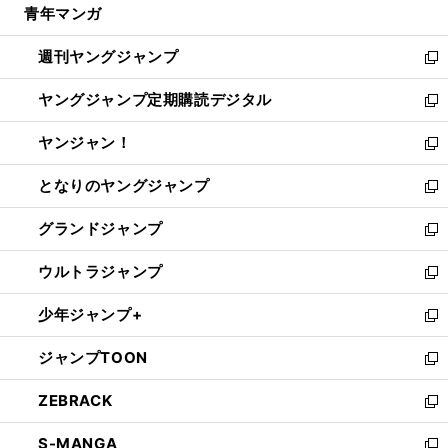
青年マンガ
く
で
ド
ィ
い
開
ウ
ン
ウ
週刊ヤングジャンプ
く
で
ド
ィ
新
開
ウ
ン
し
ヤングジャンプ定期購読デジタル
く
で
ド
い
新
開
ウ
ウ
し
ヤンジャン！
く
で
ィ
い
新
開
ン
ウ
し
となりのヤングジャンプ
く
ド
ィ
い
新
ウ
ン
ウ
し
グランドジャンプ
で
ド
ィ
い
新
開
ウ
ン
ウ
し
ウルトラジャンプ
く
で
ド
ィ
い
新
開
ウ
ン
ウ
し
少年ジャンプ+
く
で
ド
ィ
い
新
開
ウ
ン
ウ
し
ジャンプTOON
く
で
ド
ィ
い
新
開
ウ
ン
ウ
し
ZEBRACK
く
で
ド
ィ
い
新
開
ウ
ン
ウ
し
S-MANGA
く
で
ド
ィ
い