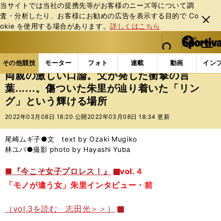
当サイトでは当社の提携先等がお客様のニーズ等について調
査・分析したり、お客様にお勧めの広告を表⽰する⽬的で Co
閉じ
okie を使⽤する場合があります。
詳しくはこちら
る
マイペ
web Sportiva (webスポルティーバ)
検索
メニュ
we
ー
その他競技の記事一覧
格闘技
プロレス
両親の激
b
ジ
その他競技
モーター
フォト
連載
動画
イン
ス
両親の激しい口論。父が発した衝撃の言
ポ
葉......。傷ついた朱里が辿り着いた「リン
ル
グ」という輝ける場所
テ
ィ
2022年03月08日 18:20 公開
2022年03月08日 18:34 更新
ー
バ
尾崎ムギ子●文 text by Ozaki Mugiko
林ユバ●撮影 photo by Hayashi Yuba
■『今こそ女子プロレス！』
vol.４
「モノが違う女」朱里インタビュー・前
（vol.3を読む 志田光＞＞）