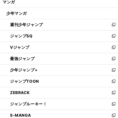
マンガ
ド
閉
ウ
じ
少年マンガ
で
る
開
週刊少年ジャンプ
く
新
し
ジャンプSQ
い
新
ウ
し
Vジャンプ
ィ
い
新
ン
ウ
し
最強ジャンプ
ド
ィ
い
新
ウ
ン
ウ
し
少年ジャンプ+
で
ド
ィ
い
新
開
ウ
ン
ウ
し
ジャンプTOON
く
で
ド
ィ
い
新
開
ウ
ン
ウ
し
ZEBRACK
く
で
ド
ィ
い
新
開
ウ
ン
ウ
し
ジャンプルーキー！
く
で
ド
ィ
い
新
開
ウ
ン
ウ
し
S-MANGA
く
で
ド
ィ
い
新