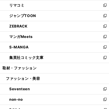
ウ
ン
ウ
し
リマコミ
で
ド
ィ
い
新
開
ウ
ン
ウ
し
ジャンプTOON
く
で
ド
ィ
い
新
開
ウ
ン
ウ
し
ZEBRACK
く
で
ド
ィ
い
新
開
ウ
ン
ウ
し
マンガMeets
く
で
ド
ィ
い
新
開
ウ
ン
ウ
し
S-MANGA
く
で
ド
ィ
い
新
開
ウ
ン
ウ
し
集英社コミック文庫
く
で
ド
ィ
い
新
開
ウ
ン
ウ
し
取材・ファッション
く
で
ド
ィ
い
開
ウ
ン
ウ
ファッション・美容
く
で
ド
ィ
開
ウ
ン
Seventeen
く
で
ド
新
開
ウ
し
non-no
く
で
い
新
開
ウ
し