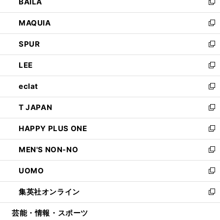
BAILA
く
ィ
い
新
ン
ウ
し
MAQUIA
ド
ィ
い
新
ウ
ン
ウ
し
SPUR
で
ド
ィ
い
新
開
ウ
ン
ウ
し
LEE
く
で
ド
ィ
い
新
開
ウ
ン
ウ
し
eclat
く
で
ド
ィ
い
新
開
ウ
ン
ウ
し
T JAPAN
く
で
ド
ィ
い
新
開
ウ
ン
ウ
し
HAPPY PLUS ONE
く
で
ド
ィ
い
新
開
ウ
ン
ウ
し
MEN'S NON-NO
く
で
ド
ィ
い
新
開
ウ
ン
ウ
し
UOMO
く
で
ド
ィ
い
新
開
ウ
ン
ウ
し
集英社オンライン
く
で
ド
ィ
い
新
開
ウ
ン
ウ
し
芸能・情報・スポーツ
く
で
ド
ィ
い