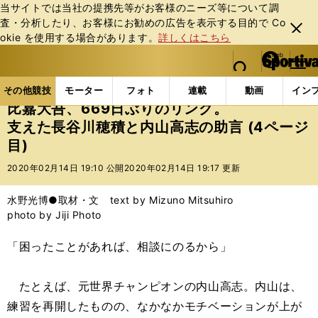
当サイトでは当社の提携先等がお客様のニーズ等について調
査・分析したり、お客様にお勧めの広告を表⽰する⽬的で Co
閉じ
okie を使⽤する場合があります。
詳しくはこちら
る
マイペ
web Sportiva (webスポルティーバ)
検索
メニュ
we
ー
その他競技の記事一覧
格闘技
ボクシング
比嘉大
b
ジ
その他競技
モーター
フォト
連載
動画
イン
ス
比嘉大吾、669日ぶりのリング。
ポ
支えた長谷川穂積と内山高志の助言 (4ページ
ル
目)
テ
ィ
2020年02月14日 19:10 公開
2020年02月14日 19:17 更新
ー
バ
水野光博●取材・文 text by Mizuno Mitsuhiro
photo by Jiji Photo
「困ったことがあれば、相談にのるから」
たとえば、元世界チャンピオンの内山高志。内山は、
練習を再開したものの、なかなかモチベーションが上が