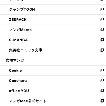
新
開
ウ
ン
ウ
し
ジャンプTOON
く
で
ド
ィ
い
新
開
ウ
ン
ウ
し
ZEBRACK
く
で
ド
ィ
い
新
開
ウ
ン
ウ
し
マンガMeets
く
で
ド
ィ
い
新
開
ウ
ン
ウ
し
S-MANGA
く
で
ド
ィ
い
新
開
ウ
ン
ウ
し
集英社コミック文庫
く
で
ド
ィ
い
新
開
ウ
ン
ウ
し
女性マンガ
く
で
ド
ィ
い
開
ウ
ン
ウ
Cookie
く
で
ド
ィ
新
開
ウ
ン
し
Cocohana
く
で
ド
い
新
開
ウ
ウ
し
office YOU
く
で
ィ
い
新
開
ン
ウ
し
マンガMee公式サイト
く
ド
ィ
い
新