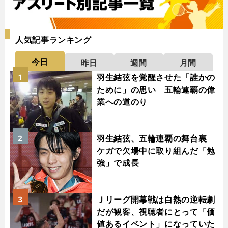
人気記事ランキング
今日
昨日
週間
月間
羽生結弦を覚醒させた「誰かの
1
ために」の思い 五輪連覇の偉
業への道のり
羽生結弦、五輪連覇の舞台裏
2
ケガで欠場中に取り組んだ「勉
強」で成長
Ｊリーグ開幕戦は白熱の逆転劇
3
だが観客、視聴者にとって「価
値あるイベント」になっていた