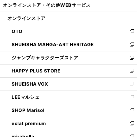
オンラインストア・
その他WEBサービス
く
で
ィ
い
開
ン
ウ
オンラインストア
く
ド
ィ
ウ
ン
OTO
で
ド
新
開
ウ
し
SHUEISHA MANGA-ART HERITAGE
く
で
い
新
開
ウ
し
ジャンプキャラクターズストア
く
ィ
い
新
ン
ウ
し
HAPPY PLUS STORE
ド
ィ
い
新
ウ
ン
ウ
し
SHUEISHA VOX
で
ド
ィ
い
新
開
ウ
ン
ウ
し
LEEマルシェ
く
で
ド
ィ
い
新
開
ウ
ン
ウ
し
SHOP Marisol
く
で
ド
ィ
い
新
開
ウ
ン
ウ
し
eclat premium
く
で
ド
ィ
い
新
開
ウ
ン
ウ
し
mirabella
く
で
ド