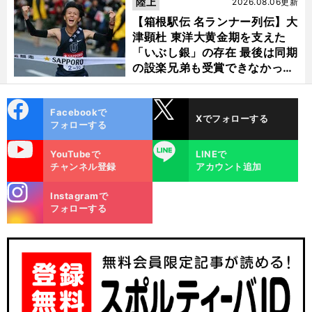
陸上
2026.08.06更新
【箱根駅伝 名ランナー列伝】大
津顕杜 東洋大黄金期を支えた
「いぶし銀」の存在 最後は同期
の設楽兄弟も受賞できなかった
金栗杯に輝く
cebo
X
Facebookで
Xでフォローする
ok
フォローする
uTube
LINE
YouTubeで
LINEで
チャンネル登録
アカウント追加
stagra
Instagramで
m
フォローする