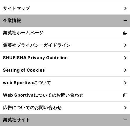
サイトマップ
企業情報
開
く/
集英社ホームページ
新
閉
し
じ
集英社プライバシーガイドライン
い
る
ウ
SHUEISHA Privacy Guideline
ィ
ン
Setting of Cookies
ド
前
ウ
へ
web Sportivaについて
で
開
Web Sportivaについてのお問い合わせ
く
新
し
広告についてのお問い合わせ
い
ウ
集英社サイト
ィ
開
ン
く/