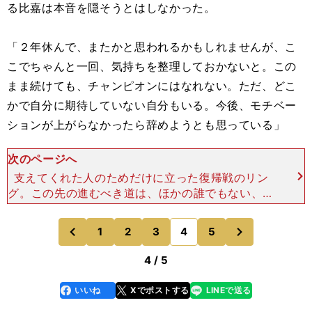
る比嘉は本音を隠そうとはしなかった。
「２年休んで、またかと思われるかもしれませんが、こ
こでちゃんと一回、気持ちを整理しておかないと。この
まま続けても、チャンピオンにはなれない。ただ、どこ
かで自分に期待していない自分もいる。今後、モチベー
ションが上がらなかったら辞めようとも思っている」
次のページへ
支えてくれた人のためだけに立った復帰戦のリン
グ。この先の進むべき道は、ほかの誰でもない、比
嘉自身が決めるしかない。だが、どんな道を選ぼう
と、君は君で君だ。 それでも、後楽園ホールだけ
次
1
2
3
4
5
のページへ
のページへ
ではない、ハードパ
前
4 / 5
いいね
Xでポストする
LINEで送る
line
faceboo
x
k