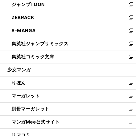
ジャンプTOON
く
で
ド
ィ
い
新
開
ウ
ン
ウ
し
ZEBRACK
く
で
ド
ィ
い
新
開
ウ
ン
ウ
し
S-MANGA
く
で
ド
ィ
い
新
開
ウ
ン
ウ
し
集英社ジャンプリミックス
く
で
ド
ィ
い
新
開
ウ
ン
ウ
し
集英社コミック文庫
く
で
ド
ィ
い
新
開
ウ
ン
ウ
し
少女マンガ
く
で
ド
ィ
い
開
ウ
ン
ウ
りぼん
く
で
ド
ィ
新
開
ウ
ン
し
マーガレット
く
で
ド
い
新
開
ウ
ウ
し
別冊マーガレット
く
で
ィ
い
新
開
ン
ウ
し
マンガMee公式サイト
く
ド
ィ
い
新
ウ
ン
ウ
し
リマコミ
で
ド
ィ
い