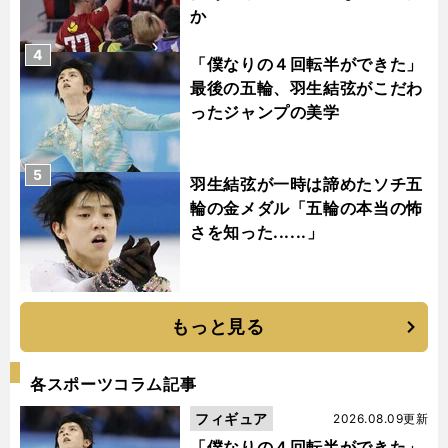
か
4
「僕なりの４回転半ができた」
最後の五輪、羽生結弦がこだわ
ったジャンプの美学
5
羽生結弦が一時は諦めたソチ五
輪の金メダル「五輪の本当の怖
さを知った......」
もっと見る
各スポーツコラム記事
フィギュア
2026.08.09更新
「僕なりの４回転半ができた」