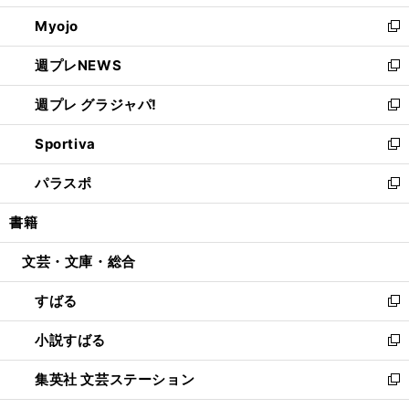
開
ウ
ン
ウ
Myojo
く
で
ド
ィ
新
開
ウ
ン
し
週プレNEWS
く
で
ド
い
新
開
ウ
ウ
し
週プレ グラジャパ!
く
で
ィ
い
新
開
ン
ウ
し
Sportiva
く
ド
ィ
い
新
ウ
ン
ウ
し
パラスポ
で
ド
ィ
い
新
開
ウ
ン
ウ
し
書籍
く
で
ド
ィ
い
開
ウ
ン
ウ
文芸・文庫・総合
く
で
ド
ィ
開
ウ
ン
すばる
く
で
ド
新
開
ウ
し
小説すばる
く
で
い
新
開
ウ
し
集英社 文芸ステーション
く
ィ
い
新
ン
ウ
し