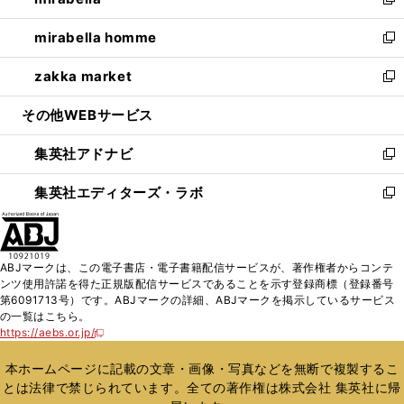
ィ
い
新
開
ウ
ン
ウ
し
mirabella homme
く
で
ド
ィ
い
新
開
ウ
ン
ウ
し
zakka market
く
で
ド
ィ
い
新
開
ウ
ン
ウ
し
その他WEBサービス
く
で
ド
ィ
い
開
ウ
ン
ウ
集英社アドナビ
く
で
ド
ィ
新
開
ウ
ン
し
集英社エディターズ・ラボ
く
で
ド
い
新
開
ウ
ウ
し
く
で
ィ
い
開
ン
ウ
ABJマークは、この電子書店・電子書籍配信サービスが、著作権者からコンテ
く
ド
ィ
ンツ使用許諾を得た正規版配信サービスであることを示す登録商標（登録番号
ウ
ン
第6091713号）です。ABJマークの詳細、ABJマークを掲示しているサービス
で
ド
の一覧はこちら。
開
ウ
https://aebs.or.jp/
新
く
で
し
い
開
本ホームページに記載の文章・画像・写真などを無断で複製するこ
ウ
く
とは法律で禁じられています。全ての著作権は株式会社 集英社に帰
ィ