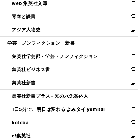
web 集英社文庫
ド
ィ
い
新
ウ
ン
ウ
し
青春と読書
で
ド
ィ
い
新
開
ウ
ン
ウ
し
アジア人物史
く
で
ド
ィ
い
新
開
ウ
ン
ウ
し
学芸・ノンフィクション・新書
く
で
ド
ィ
い
開
ウ
ン
ウ
集英社学芸部 - 学芸・ノンフィクション
く
で
ド
ィ
新
開
ウ
ン
し
集英社ビジネス書
く
で
ド
い
新
開
ウ
ウ
し
集英社新書
く
で
ィ
い
新
開
ン
ウ
し
集英社新書プラス - 知の水先案内人
く
ド
ィ
い
新
ウ
ン
ウ
し
1日5分で、明日は変わる よみタイ yomitai
で
ド
ィ
い
新
開
ウ
ン
ウ
し
kotoba
く
で
ド
ィ
い
新
開
ウ
ン
ウ
し
e!集英社
く
で
ド
ィ
い
新