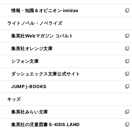
開
ウ
ン
ウ
し
情報・知識＆オピニオン imidas
く
で
ド
ィ
い
新
開
ウ
ン
ウ
し
ライトノベル・ノベライズ
く
で
ド
ィ
い
開
ウ
ン
ウ
集英社Webマガジン コバルト
く
で
ド
ィ
新
開
ウ
ン
し
集英社オレンジ文庫
く
で
ド
い
新
開
ウ
ウ
し
シフォン文庫
く
で
ィ
い
新
開
ン
ウ
し
ダッシュエックス文庫公式サイト
く
ド
ィ
い
新
ウ
ン
ウ
し
JUMP j-BOOKS
で
ド
ィ
い
新
開
ウ
ン
ウ
し
キッズ
く
で
ド
ィ
い
開
ウ
ン
ウ
集英社みらい文庫
く
で
ド
ィ
新
開
ウ
ン
し
集英社の児童図書 S-KIDS.LAND
く
で
ド
い
新
開
ウ
ウ
し