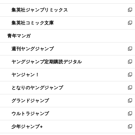
開
ウ
ン
ウ
し
集英社ジャンプリミックス
く
で
ド
ィ
い
新
開
ウ
ン
ウ
し
集英社コミック文庫
く
で
ド
ィ
い
新
開
ウ
ン
ウ
し
青年マンガ
く
で
ド
ィ
い
開
ウ
ン
ウ
週刊ヤングジャンプ
く
で
ド
ィ
新
開
ウ
ン
し
ヤングジャンプ定期購読デジタル
く
で
ド
い
新
開
ウ
ウ
し
ヤンジャン！
く
で
ィ
い
新
開
ン
ウ
し
となりのヤングジャンプ
く
ド
ィ
い
新
ウ
ン
ウ
し
グランドジャンプ
で
ド
ィ
い
新
開
ウ
ン
ウ
し
ウルトラジャンプ
く
で
ド
ィ
い
新
開
ウ
ン
ウ
し
少年ジャンプ+
く
で
ド
ィ
い
新
開
ウ
ン
ウ
し