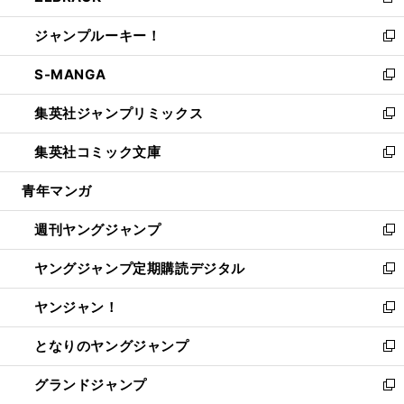
新
開
ウ
ン
ウ
し
ジャンプルーキー！
く
で
ド
ィ
い
新
開
ウ
ン
ウ
し
S-MANGA
く
で
ド
ィ
い
新
開
ウ
ン
ウ
し
集英社ジャンプリミックス
く
で
ド
ィ
い
新
開
ウ
ン
ウ
し
集英社コミック文庫
く
で
ド
ィ
い
新
開
ウ
ン
ウ
し
青年マンガ
く
で
ド
ィ
い
開
ウ
ン
ウ
週刊ヤングジャンプ
く
で
ド
ィ
新
開
ウ
ン
し
ヤングジャンプ定期購読デジタル
く
で
ド
い
新
開
ウ
ウ
し
ヤンジャン！
く
で
ィ
い
新
開
ン
ウ
し
となりのヤングジャンプ
く
ド
ィ
い
新
ウ
ン
ウ
し
グランドジャンプ
で
ド
ィ
い
新
開