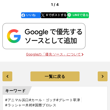
1 / 4
いいね
Xでポストする
LINEで送る
line
faceboo
x
k
Googleの「優先ソース」について
一覧に戻る
キーワード
#アニマル浜口
#カール・ゴッチ
#グレート草津
#ラッシャー木村
#国際プロレス