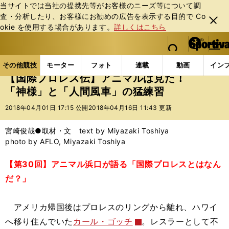
当サイトでは当社の提携先等がお客様のニーズ等について調
査・分析したり、お客様にお勧めの広告を表⽰する⽬的で Co
閉じ
okie を使⽤する場合があります。
詳しくはこちら
る
マイペ
web Sportiva (webスポルティーバ)
検索
メニュ
we
ー
その他競技の記事一覧
格闘技
プロレス
【国際
b
ジ
その他競技
モーター
フォト
連載
動画
イン
ス
【国際プロレス伝】アニマルは見た！
ポ
「神様」と「人間風車」の猛練習
ル
テ
2018年04月01日 17:15 公開
2018年04月16日 11:43 更新
ィ
ー
宮崎俊哉●取材・文 text by Miyazaki Toshiya
バ
photo by AFLO, Miyazaki Toshiya
【第30回】アニマル浜口が語る「国際プロレスとはなん
だ？」
アメリカ帰国後はプロレスのリングから離れ、ハワイ
へ移り住んでいた
カール・ゴッチ
。レスラーとして不