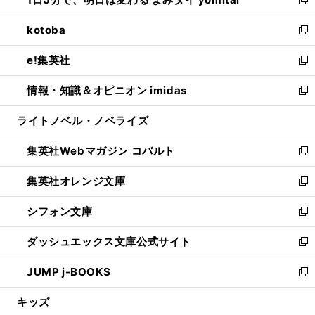
ド
ィ
い
新
開
ウ
ン
ウ
し
kotoba
く
で
ド
ィ
い
新
開
ウ
ン
ウ
し
e!集英社
く
で
ド
ィ
い
新
開
ウ
ン
ウ
し
情報・知識＆オピニオン imidas
く
で
ド
ィ
い
新
開
ウ
ン
ウ
し
ライトノベル・ノベライズ
く
で
ド
ィ
い
開
ウ
ン
ウ
集英社Webマガジン コバルト
く
で
ド
ィ
新
開
ウ
ン
し
集英社オレンジ文庫
く
で
ド
い
新
開
ウ
ウ
し
シフォン文庫
く
で
ィ
い
新
開
ン
ウ
し
ダッシュエックス文庫公式サイト
く
ド
ィ
い
新
ウ
ン
ウ
し
JUMP j-BOOKS
で
ド
ィ
い
新
開
ウ
ン
ウ
し
キッズ
く
で
ド
ィ
い