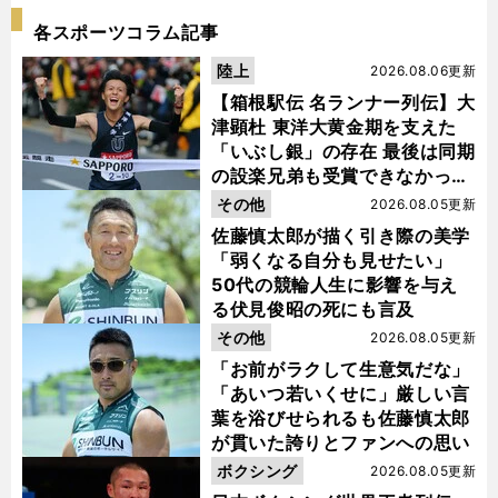
各スポーツコラム記事
陸上
2026.08.06更新
【箱根駅伝 名ランナー列伝】大
津顕杜 東洋大黄金期を支えた
「いぶし銀」の存在 最後は同期
の設楽兄弟も受賞できなかった
金栗杯に輝く
その他
2026.08.05更新
佐藤慎太郎が描く引き際の美学
「弱くなる自分も見せたい」
50代の競輪人生に影響を与え
る伏見俊昭の死にも言及
その他
2026.08.05更新
「お前がラクして生意気だな」
「あいつ若いくせに」厳しい言
葉を浴びせられるも佐藤慎太郎
が貫いた誇りとファンへの思い
ボクシング
2026.08.05更新