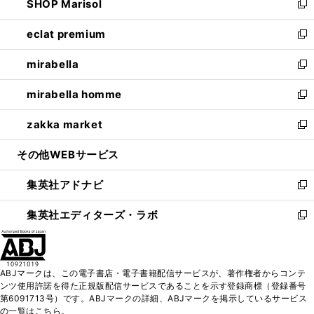
SHOP Marisol
く
で
ド
ィ
い
新
開
ウ
ン
ウ
し
eclat premium
く
で
ド
ィ
い
新
開
ウ
ン
ウ
し
mirabella
く
で
ド
ィ
い
新
開
ウ
ン
ウ
し
mirabella homme
く
で
ド
ィ
い
新
開
ウ
ン
ウ
し
zakka market
く
で
ド
ィ
い
新
開
ウ
ン
ウ
し
その他WEBサービス
く
で
ド
ィ
い
開
ウ
ン
ウ
集英社アドナビ
く
で
ド
ィ
新
開
ウ
ン
し
集英社エディターズ・ラボ
く
で
ド
い
新
開
ウ
ウ
し
く
で
ィ
い
開
ン
ウ
ABJマークは、この電子書店・電子書籍配信サービスが、著作権者からコンテ
く
ド
ィ
ンツ使用許諾を得た正規版配信サービスであることを示す登録商標（登録番号
ウ
ン
第6091713号）です。ABJマークの詳細、ABJマークを掲示しているサービス
で
ド
の一覧はこちら。