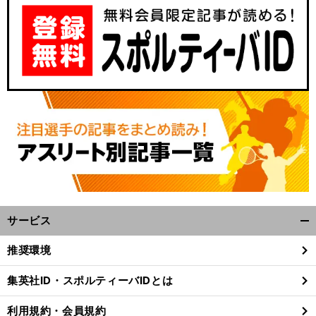
伊
」
。
、
前
サービス
へ
開
く/
推奨環境
閉
じ
集英社ID・スポルティーバIDとは
る
利用規約・会員規約