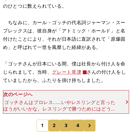
のひとつに数えられている。
ちなみに、カール・ゴッチの代名詞ジャーマン・スー
プレックスは、彼自身が「アトミック・ホールド」と名
付けたことにより、それが日本語に直訳されて「原爆固
め」と呼ばれて一世を風靡した経緯がある。
「ゴッチさんが日本にいる間、僕は社長から付け人を命
じられまして。当時、
グレート草津
さんの付け人をし
ていましたから、ふたりを掛け持ちしました。
次のページへ
ゴッチさんはプロレス......いやレスリングと言った
ほうがいいかな。レスリングで勝つためにはどうし
たらいいか、四六時中考えていました。ヨガを研究
するために古代インドの歴史やヒンドゥー教、さら
次
1
2
3
4
のページへ
にはアー