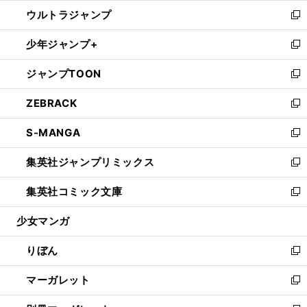
ウ
ン
ウ
し
ウルトラジャンプ
く
で
ド
ィ
い
新
開
ウ
ン
ウ
し
少年ジャンプ+
く
で
ド
ィ
い
新
開
ウ
ン
ウ
し
ジャンプTOON
く
で
ド
ィ
い
新
開
ウ
ン
ウ
し
ZEBRACK
く
で
ド
ィ
い
新
開
ウ
ン
ウ
し
S-MANGA
く
で
ド
ィ
い
新
開
ウ
ン
ウ
し
集英社ジャンプリミックス
く
で
ド
ィ
い
新
開
ウ
ン
ウ
し
集英社コミック文庫
く
で
ド
ィ
い
新
開
ウ
ン
ウ
し
少女マンガ
く
で
ド
ィ
い
開
ウ
ン
ウ
りぼん
く
で
ド
ィ
新
開
ウ
ン
し
マーガレット
く
で
ド
い
新
開
ウ
ウ
し