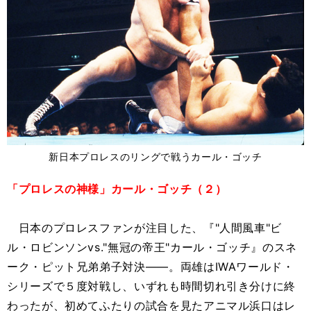
新日本プロレスのリングで戦うカール・ゴッチ
「プロレスの神様」カール・ゴッチ（２）
日本のプロレスファンが注目した、『"人間風車"ビ
ル・ロビンソンvs."無冠の帝王"カール・ゴッチ』のスネ
ーク・ピット兄弟弟子対決――。両雄はIWAワールド・
シリーズで５度対戦し、いずれも時間切れ引き分けに終
わったが、初めてふたりの試合を見たアニマル浜口はレ