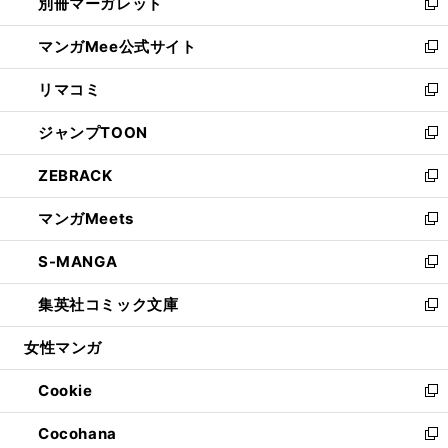
別冊マーガレット
く
で
ィ
い
新
開
ン
ウ
し
マンガMee公式サイト
く
ド
ィ
い
新
ウ
ン
ウ
し
リマコミ
で
ド
ィ
い
新
開
ウ
ン
ウ
し
ジャンプTOON
く
で
ド
ィ
い
新
開
ウ
ン
ウ
し
ZEBRACK
く
で
ド
ィ
い
新
開
ウ
ン
ウ
し
マンガMeets
く
で
ド
ィ
い
新
開
ウ
ン
ウ
し
S-MANGA
く
で
ド
ィ
い
新
開
ウ
ン
ウ
し
集英社コミック文庫
く
で
ド
ィ
い
新
開
ウ
ン
ウ
し
女性マンガ
く
で
ド
ィ
い
開
ウ
ン
ウ
Cookie
く
で
ド
ィ
新
開
ウ
ン
し
Cocohana
く
で
ド
い
新