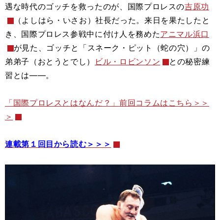
遇な時代のゴッチを救ったのが、国際プロレスの
吉原功
（よしはら・いさお）社長だった。来日を果たしたと
き、国際プロレス参戦中に付け人を務めた
アニマル浜口
が見た、ゴッチと「スネーク・ピット（蛇の穴）」の
弟弟子（おとうとでし）
ビル・ロビンソン
との秘密練
習とは――。
「国際プロレスとはなんだ？」前回コラムはこちら＞＞
＞
連載第１回目から読む＞＞＞