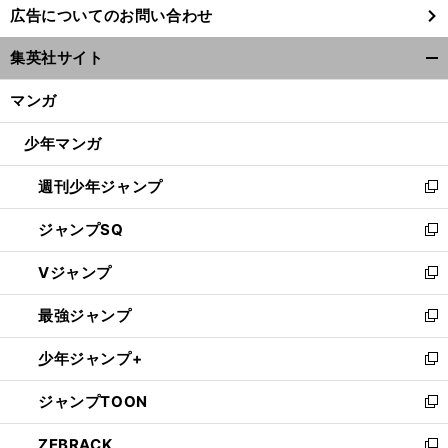
広告についてのお問い合わせ
い
ウ
集英社サイト
ィ
開
ン
く/
マンガ
ド
閉
ウ
じ
少年マンガ
で
る
開
週刊少年ジャンプ
く
新
し
ジャンプSQ
い
新
ウ
し
Vジャンプ
ィ
い
新
ン
ウ
し
最強ジャンプ
ド
ィ
い
新
ウ
ン
ウ
し
少年ジャンプ+
で
ド
ィ
い
新
開
ウ
ン
ウ
し
ジャンプTOON
く
で
ド
ィ
い
新
開
ウ
ン
ウ
し
ZEBRACK
く
で
ド
ィ
い