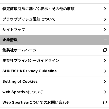
特定商取引法に基づく表示・その他の事項
ブラウザプッシュ通知について
サイトマップ
企業情報
開
く/
集英社ホームページ
新
閉
し
じ
集英社プライバシーガイドライン
い
る
ウ
SHUEISHA Privacy Guideline
ィ
ン
Setting of Cookies
ド
ウ
web Sportivaについて
で
開
Web Sportivaについてのお問い合わせ
く
新
し