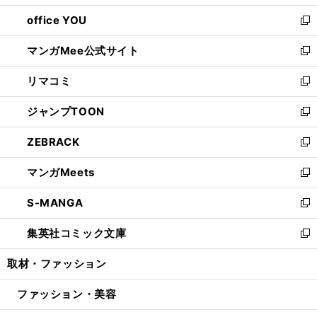
開
ウ
ウ
し
office YOU
く
で
ィ
い
新
開
ン
ウ
し
マンガMee公式サイト
く
ド
ィ
い
新
ウ
ン
ウ
し
リマコミ
で
ド
ィ
い
新
開
ウ
ン
ウ
し
ジャンプTOON
く
で
ド
ィ
い
新
開
ウ
ン
ウ
し
ZEBRACK
く
で
ド
ィ
い
新
開
ウ
ン
ウ
し
マンガMeets
く
で
ド
ィ
い
新
開
ウ
ン
ウ
し
S-MANGA
く
で
ド
ィ
い
新
開
ウ
ン
ウ
し
集英社コミック文庫
く
で
ド
ィ
い
新
開
ウ
ン
ウ
し
取材・ファッション
く
で
ド
ィ
い
開
ウ
ン
ウ
ファッション・美容
く
で
ド
ィ
開
ウ
ン