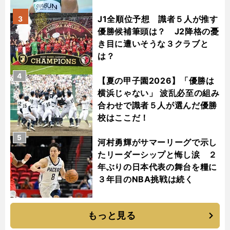
J1全順位予想 識者５人が推す
3
優勝候補筆頭は？ J2降格の憂
き目に遭いそうな３クラブと
は？
4
【夏の甲子園2026】「優勝は
横浜じゃない」 波乱必至の組み
合わせで識者５人が選んだ優勝
校はここだ！
5
河村勇輝がサマーリーグで示し
たリーダーシップと悔し涙 ２
年ぶりの日本代表の舞台を糧に
３年目のNBA挑戦は続く
もっと見る