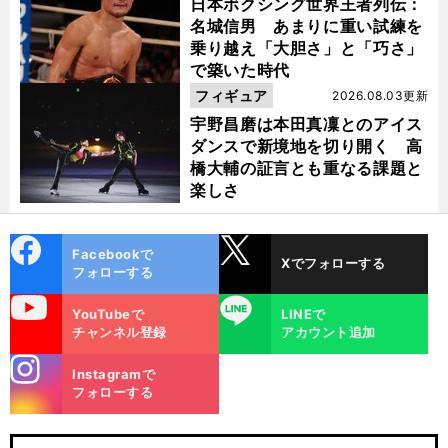
日本ボクシング世界王者列伝：
名城信男 あまりに重い試練を
乗り越え「大胆さ」と「巧さ」
で築いた時代
フィギュア
2026.08.03更新
宇野昌磨は本田真凜とのアイス
ダンスで新境地を切り開く 高
橋大輔の証言とも重なる課題と
楽しさ
cebo
X
Facebookで
Xでフォローする
ok
フォローする
uTube
LINE
YouTubeで
LINEで
チャンネル登録
アカウント追加
stagra
Instagramで
m
フォローする