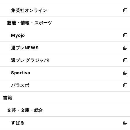
開
ウ
ン
ウ
し
集英社オンライン
く
で
ド
ィ
い
新
開
ウ
ン
ウ
し
芸能・情報・スポーツ
く
で
ド
ィ
い
開
ウ
ン
ウ
Myojo
く
で
ド
ィ
新
開
ウ
ン
し
週プレNEWS
く
で
ド
い
新
開
ウ
ウ
し
週プレ グラジャパ!
く
で
ィ
い
新
開
ン
ウ
し
Sportiva
く
ド
ィ
い
新
ウ
ン
ウ
し
パラスポ
で
ド
ィ
い
新
開
ウ
ン
ウ
し
書籍
く
で
ド
ィ
い
開
ウ
ン
ウ
文芸・文庫・総合
く
で
ド
ィ
開
ウ
ン
すばる
く
で
ド
新
開
ウ
し