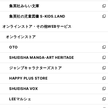
開
ウ
ン
ウ
集英社みらい文庫
く
で
ド
ィ
新
開
ウ
ン
し
集英社の児童図書 S-KIDS.LAND
く
で
ド
い
新
開
ウ
ウ
し
オンラインストア・
その他WEBサービス
く
で
ィ
い
開
ン
ウ
オンラインストア
く
ド
ィ
ウ
ン
OTO
で
ド
新
開
ウ
し
SHUEISHA MANGA-ART HERITAGE
く
で
い
新
開
ウ
し
ジャンプキャラクターズストア
く
ィ
い
新
ン
ウ
し
HAPPY PLUS STORE
ド
ィ
い
新
ウ
ン
ウ
し
SHUEISHA VOX
で
ド
ィ
い
新
開
ウ
ン
ウ
し
LEEマルシェ
く
で
ド
ィ
い
新
開
ウ
ン
ウ
し