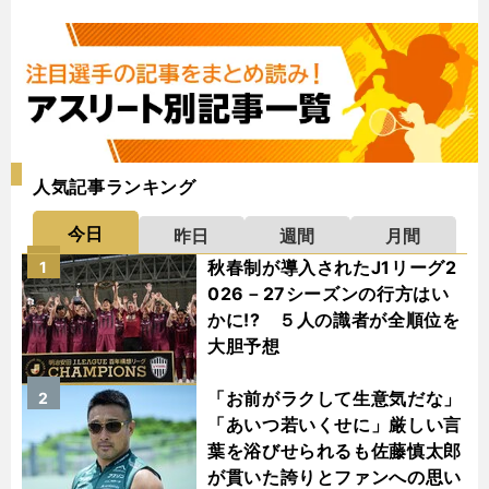
人気記事ランキング
今日
昨日
週間
月間
秋春制が導入されたJ1リーグ2
1
026－27シーズンの行方はい
かに!? ５人の識者が全順位を
大胆予想
「お前がラクして生意気だな」
2
「あいつ若いくせに」厳しい言
葉を浴びせられるも佐藤慎太郎
が貫いた誇りとファンへの思い