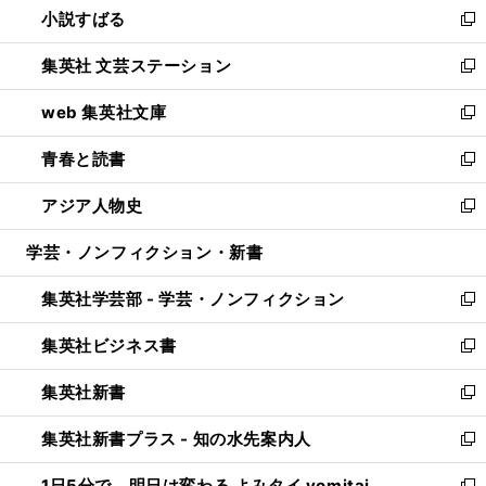
小説すばる
く
で
い
新
開
ウ
し
集英社 文芸ステーション
く
ィ
い
新
ン
ウ
し
web 集英社文庫
ド
ィ
い
新
ウ
ン
ウ
し
青春と読書
で
ド
ィ
い
新
開
ウ
ン
ウ
し
アジア人物史
く
で
ド
ィ
い
新
開
ウ
ン
ウ
し
学芸・ノンフィクション・新書
く
で
ド
ィ
い
開
ウ
ン
ウ
集英社学芸部 - 学芸・ノンフィクション
く
で
ド
ィ
新
開
ウ
ン
し
集英社ビジネス書
く
で
ド
い
新
開
ウ
ウ
し
集英社新書
く
で
ィ
い
新
開
ン
ウ
し
集英社新書プラス - 知の水先案内人
く
ド
ィ
い
新
ウ
ン
ウ
し
1日5分で、明日は変わる よみタイ yomitai
で