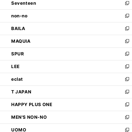
Seventeen
く
で
ド
新
開
ウ
し
non-no
く
で
い
新
開
ウ
し
BAILA
く
ィ
い
新
ン
ウ
し
MAQUIA
ド
ィ
い
新
ウ
ン
ウ
し
SPUR
で
ド
ィ
い
新
開
ウ
ン
ウ
し
LEE
く
で
ド
ィ
い
新
開
ウ
ン
ウ
し
eclat
く
で
ド
ィ
い
新
開
ウ
ン
ウ
し
T JAPAN
く
で
ド
ィ
い
新
開
ウ
ン
ウ
し
HAPPY PLUS ONE
く
で
ド
ィ
い
新
開
ウ
ン
ウ
し
MEN'S NON-NO
く
で
ド
ィ
い
新
開
ウ
ン
ウ
し
UOMO
く
で
ド
ィ
い
新