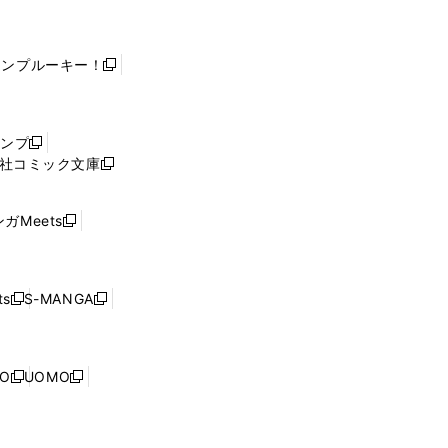
ャンプルーキー！
新
し
い
ウ
ャンプ
新
ィ
社コミック文庫
し
新
ン
い
し
ド
ウ
い
ウ
ガMeets
新
ィ
ウ
で
し
ン
ィ
開
い
ド
ン
く
ウ
ウ
ド
s
S-MANGA
新
新
ィ
で
ウ
し
し
ン
開
で
い
い
ド
く
開
ウ
ウ
ウ
NO
UOMO
く
新
新
ィ
ィ
で
し
し
ン
ン
開
い
い
ド
ド
く
ウ
ウ