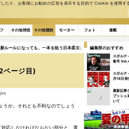
たり、お客様にお勧めの広告を表⽰する⽬的で Cookie を使⽤す
フ
その他球技
その他競技
モーター
フォト
連載
「新ルールになっても、一本を狙う日本柔道は変わらない」
編集部のおすすめ
2ペ
スポルテ
集号 Vol
2ページ目)
スポルテ
月16日発
最新記事
iro
プッシュ
いて
ょうか。それとも不利なのでしょう
て対応しなければならない部分と、選