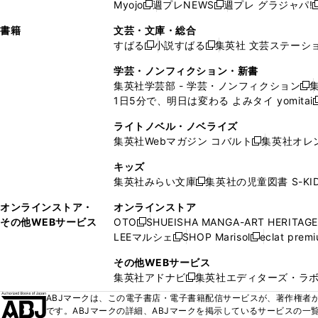
ウ
ド
ウ
ウ
Myojo
週プレNEWS
週プレ グラジャパ!
く
く
新
新
新
ィ
ウ
ィ
ィ
ィ
で
ウ
で
で
し
し
ン
ィ
ン
ン
ン
書籍
文芸・文庫・総合
開
で
開
開
い
い
ド
ン
ド
ド
ド
すばる
小説すばる
集英社 文芸ステーシ
く
開
く
く
新
新
ウ
ウ
ウ
ド
ウ
ウ
ウ
く
し
し
ィ
ィ
学芸・ノンフィクション・新書
で
ウ
で
で
で
い
い
ン
ン
集英社学芸部 - 学芸・ノンフィクション
開
で
開
開
開
新
ウ
ウ
ド
ド
1日5分で、明日は変わる よみタイ yomitai
く
開
く
く
く
し
新
ィ
ィ
ウ
ウ
く
い
ン
ン
ライトノベル・ノベライズ
で
で
ウ
ド
ド
集英社Webマガジン コバルト
集英社オレ
開
開
新
ィ
ウ
ウ
く
く
し
ン
キッズ
で
で
い
ド
集英社みらい文庫
集英社の児童図書 S-KID
開
開
新
ウ
ウ
く
く
し
ィ
オンラインストア・
オンラインストア
で
い
ン
その他WEBサービス
OTO
SHUEISHA MANGA-ART HERITAGE
開
新
ウ
ド
LEEマルシェ
SHOP Marisol
eclat prem
く
し
新
新
ィ
ウ
い
し
し
ン
その他WEBサービス
で
ウ
い
い
ド
集英社アドナビ
集英社エディターズ・ラ
開
新
ィ
ウ
ウ
ウ
く
し
ABJマークは、この電子書店・電子書籍配信サービスが、著作権者か
ン
ィ
ィ
で
い
です。ABJマークの詳細、ABJマークを掲示しているサービスの一
ド
ン
ン