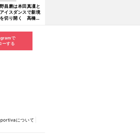
」で築いた時代
野昌磨は本田真凜と
新
アイスダンスで新境
を切り開く 高橋大
の証言とも重なる課
と楽しさ
agramで
ローする
Sportivaについて