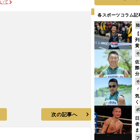
ついて
各スポーツコラム記
陸
【
列
黄
し
そ
期
佐
き
際
く
分
代
そ
与
「
も
気
く
浴
ボ
太
次の記事へ
日
ァ
者
ま
越
フ