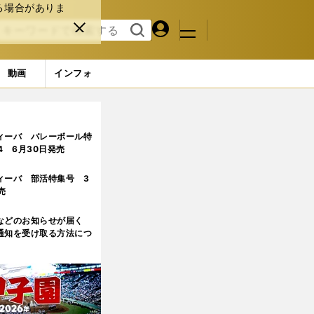
る場合がありま
マイペ
閉じ
検索
メニュ
ー
る
す
ジ
る
動画
インフォ
ージ目
ィーバ バレーボール特
.4 6月30日発売
ィーバ 部活特集号 3
売
などのお知らせが届く
通知を受け取る方法につ