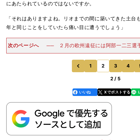
にあたられているのではないですか。
「それはありますよね。リオまでの間に築いてきた土台
年と同じことをしていたら痛い目に遭うでしょう」
次のページへ
── ２月の欧州遠征には阿部一二三選
選手を派遣します。彼らはすでにシニアでの実績があり
輪を見据えて若い選手に経験を積ませるような選手派遣
す。「私は選手を選考
1
2
3
4
のページへ
のページへ
前
2 / 5
いいね
Xでポストする
line
faceboo
x
k