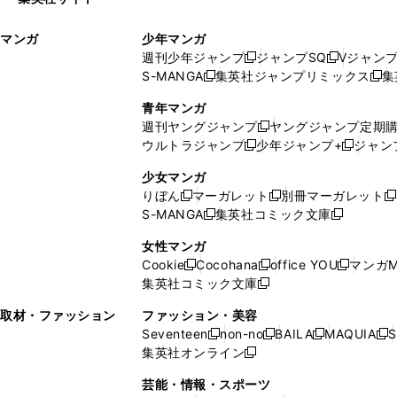
ウ
い
ィ
ウ
マンガ
少年マンガ
ン
ィ
週刊少年ジャンプ
ジャンプSQ
Vジャン
ド
ン
新
新
S-MANGA
集英社ジャンプリミックス
集
ウ
ド
新
し
し
新
で
ウ
し
い
い
し
青年マンガ
開
で
い
ウ
ウ
い
週刊ヤングジャンプ
ヤングジャンプ定期
新
く
開
ウ
ィ
ィ
ウ
ウルトラジャンプ
少年ジャンプ+
ジャン
新
し
新
く
ィ
ン
ン
ィ
し
い
し
ン
ド
ド
ン
少女マンガ
い
ウ
い
ド
ウ
ウ
ド
りぼん
マーガレット
別冊マーガレット
新
新
新
ウ
ィ
ウ
ウ
で
で
ウ
S-MANGA
集英社コミック文庫
し
新
し
新
ィ
ン
ィ
で
開
開
で
い
し
い
し
ン
ド
ン
女性マンガ
開
く
く
開
ウ
い
ウ
い
ド
ウ
ド
Cookie
Cocohana
office YOU
マンガM
く
く
新
新
新
ィ
ウ
ィ
ウ
ウ
で
ウ
集英社コミック文庫
し
新
し
し
ン
ィ
ン
ィ
で
開
で
い
し
い
い
ド
ン
ド
ン
取材・ファッション
ファッション・美容
開
く
開
ウ
い
ウ
ウ
ウ
ド
ウ
ド
Seventeen
non-no
BAILA
MAQUIA
S
く
く
新
新
新
新
ィ
ウ
ィ
ィ
で
ウ
で
ウ
集英社オンライン
し
新
し
し
し
ン
ィ
ン
ン
開
で
開
で
い
し
い
い
い
ド
ン
ド
ド
芸能・情報・スポーツ
く
開
く
開
ウ
い
ウ
ウ
ウ