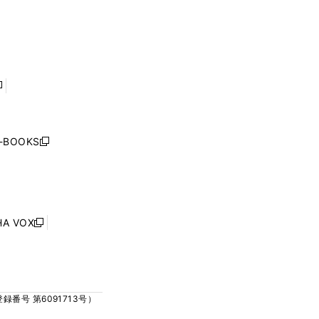
ウ
ウ
ィ
ィ
で
で
ン
ン
開
開
ド
ド
く
く
ウ
ウ
で
で
開
開
く
く
し
い
ウ
j-BOOKS
新
ィ
し
ン
い
ド
ウ
ウ
ィ
で
ン
HA VOX
開
新
ド
く
し
ウ
い
で
ウ
開
ィ
く
号 第6091713号）
ン
ド