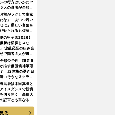
ンの行方はいかに!?
５人の識者が全順位
大胆予想
お前がラクして生意
だな」「あいつ若い
せに」厳しい言葉を
びせられるも佐藤慎
郎が貫いた誇りとフ
夏の甲子園2026】
ンへの思い
優勝は横浜じゃな
」 波乱必至の組み合
せで識者５人が選ん
優勝校はここだ！
1全順位予想 識者５
が推す優勝候補筆頭
？ J2降格の憂き目
遭いそうな３クラブ
は？
野昌磨は本田真凜と
アイスダンスで新境
を切り開く 高橋大
の証言とも重なる課
と楽しさ
見る