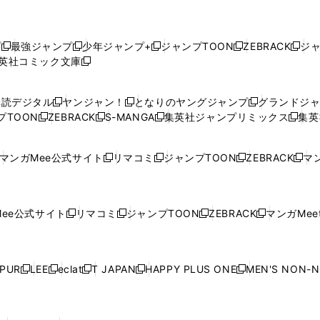
プ
最強ジャンプ
少年ジャンプ+
ジャンプTOON
ZEBRACK
ジ
新
新
新
新
新
英社コミック文庫
し
新
し
し
し
し
い
い
し
い
い
い
ウ
ウ
い
ウ
ウ
ウ
購読デジタル
ヤンジャン！
となりのヤングジャンプ
グランドジ
新
新
新
ィ
ィ
ウ
ィ
ィ
ィ
プTOON
ZEBRACK
S-MANGA
集英社ジャンプリミックス
集英
新
し
新
し
新
し
新
ン
ン
ィ
ン
ン
ン
し
い
し
い
し
い
し
ド
ド
ン
ド
ド
ド
い
ウ
い
ウ
い
ウ
い
ウ
ウ
ド
ウ
ウ
ウ
マンガMee公式サイト
リマコミ
ジャンプTOON
ZEBRACK
マン
新
新
新
新
ウ
ィ
ウ
ィ
ウ
ィ
ウ
で
で
ウ
で
で
で
し
し
し
し
し
ィ
ン
ィ
ン
ィ
ン
ィ
開
開
で
開
開
開
い
い
い
い
い
ン
ド
ン
ド
ン
ド
ン
く
く
開
く
く
く
ウ
ウ
ウ
ウ
ウ
ド
ウ
ド
ウ
ド
ウ
ド
ee公式サイト
リマコミ
ジャンプTOON
ZEBRACK
マンガMeet
く
新
新
新
新
ィ
ィ
ィ
ィ
ィ
ウ
で
ウ
で
ウ
で
ウ
し
し
し
し
ン
ン
ン
ン
ン
で
開
で
開
で
開
で
い
い
い
い
ド
ド
ド
ド
ド
開
く
開
く
開
く
開
ウ
ウ
ウ
ウ
ウ
ウ
ウ
ウ
ウ
PUR
LEE
eclat
T JAPAN
HAPPY PLUS ONE
MEN'S NON-
く
く
く
く
新
新
新
新
新
ィ
ィ
ィ
ィ
で
で
で
で
で
し
し
し
し
し
ン
ン
ン
ン
開
開
開
開
開
い
い
い
い
い
ド
ド
ド
ド
く
く
く
く
く
ウ
ウ
ウ
ウ
ウ