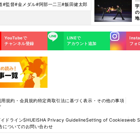
さ
道
#監督
#金メダル
#阿部一二三
#飯田健太郎
宇
の
地
輔
題
Instagra
LINE
YouTubeで
LINEで
Inst
m
チャンネル登録
アカウント追加
フォ
利用規約・会員規約
特定商取引法に基づく表示・その他の事項
プ
ガイドライン
SHUEISHA Privacy Guideline
Setting of Cookies
web 
告についてのお問い合わせ