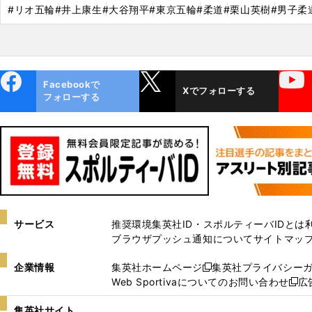
#リオ五輪
#井上康生
#大谷翔平
#東京五輪
#柔道
#栗山英樹
#男子柔
ebo
X
YouTube
Facebookで
Xでフォローする
ok
フォローする
サービス
推奨環境
集英社ID・スポルティーバIDとは
ブラウザプッシュ通知について
サイトマッ
企業情報
集英社ホームページ
集英社プライバシー
新
Web Sportivaについてのお問い合わせ
広
し
新
い
し
集英社サイト