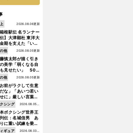
事
上
2026.08.06更新
箱根駅伝 名ランナー
伝】大津顕杜 東洋大
金期を支えた「いぶ
銀」の存在 最後は同
の他
2026.08.05更新
の設楽兄弟も受賞で
藤慎太郎が描く引き
なかった金栗杯に輝
の美学「弱くなる自
も見せたい」 50
の競輪人生に影響を
の他
2026.08.05更新
える伏見俊昭の死に
前
お前がラクして生意
へ
言及
だな」「あいつ若い
せに」厳しい言葉を
びせられるも佐藤慎
クシング
2026.08.05更
郎が貫いた誇りとフ
本ボクシング世界王
新
ンへの思い
列伝：名城信男 あ
りに重い試練を乗り
え「大胆さ」と「巧
ィギュア
2026.08.03更