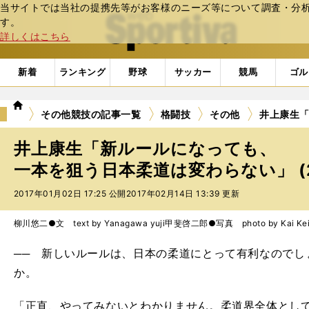
当サイトでは当社の提携先等がお客様のニーズ等について調査・分析し
web Sportiva (webスポルティーバ)
す。
詳しくはこちら
新着
ランキング
野球
サッカー
競馬
ゴル
we
その他競技の記事一覧
格闘技
その他
井上康生
b
ス
井上康生「新ルールになっても、
ポ
ル
一本を狙う日本柔道は変わらない」 (
テ
2017年01月02日 17:25 公開
2017年02月14日 13:39 更新
ィ
ー
バ
柳川悠二●文 text by Yanagawa yuji
甲斐啓二郎●写真 photo by Kai Keij
── 新しいルールは、日本の柔道にとって有利なのでし
か。
「正直、やってみないとわかりません。柔道界全体とし