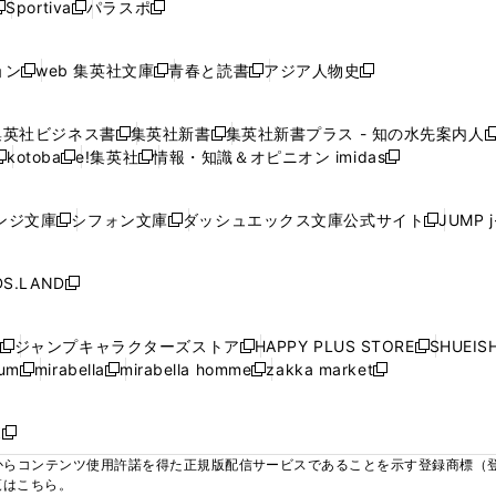
ウ
ウ
ウ
ウ
Sportiva
パラスポ
新
新
ィ
ィ
ィ
ィ
ィ
で
で
で
で
し
し
し
ン
ン
ン
ン
ン
開
開
開
開
い
い
い
ド
ド
ド
ド
ド
ョン
web 集英社文庫
青春と読書
アジア人物史
く
く
く
く
新
新
新
新
ウ
ウ
ウ
ウ
ウ
ウ
ウ
ウ
し
し
し
し
ィ
ィ
ィ
で
で
で
で
で
い
い
い
い
ン
ン
ン
集英社ビジネス書
集英社新書
集英社新書プラス - 知の水先案内人
開
開
開
開
開
新
新
新
ウ
ウ
ウ
ウ
ド
ド
ド
kotoba
e!集英社
情報・知識＆オピニオン imidas
く
く
く
く
く
新
し
新
し
新
ィ
ィ
ィ
ィ
ウ
ウ
ウ
し
し
い
し
い
し
ン
ン
ン
ン
で
で
で
い
い
ウ
い
ウ
い
ド
ド
ド
ド
ンジ文庫
シフォン文庫
ダッシュエックス文庫公式サイト
JUMP 
開
開
開
新
新
新
ウ
ウ
ィ
ウ
ィ
ウ
ウ
ウ
ウ
ウ
く
く
く
し
し
し
ィ
ィ
ン
ィ
ン
ィ
で
で
で
で
い
い
い
ン
ン
ド
ン
ド
ン
S.LAND
開
開
開
開
新
ウ
ウ
ウ
ド
ド
ウ
ド
ウ
ド
く
く
く
く
し
ィ
ィ
ィ
ウ
ウ
で
ウ
で
ウ
い
ン
ン
ン
ジャンプキャラクターズストア
HAPPY PLUS STORE
SHUEIS
で
で
開
で
開
で
新
新
新
ウ
ド
ド
ド
ium
mirabella
mirabella homme
zakka market
開
開
く
開
く
開
し
新
新
新
し
新
し
ィ
ウ
ウ
ウ
く
く
く
く
い
し
し
い
し
し
い
ン
で
で
で
ウ
い
い
ウ
い
い
ウ
ド
ボ
開
開
開
新
ィ
ウ
ウ
ィ
ウ
ウ
ィ
ウ
く
く
く
し
らコンテンツ使用許諾を得た正規版配信サービスであることを示す登録商標（登録番
ン
ィ
ィ
ン
ィ
ィ
ン
で
い
覧はこちら。
ド
ン
ン
ド
ン
ン
ド