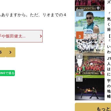
ズ
を
「
2
もありますから。ただ、リオまでの４
気
く
浴
太
手や飯田健太郎
【
3
ァ
ますが、東京五
「
も行なっていま
い
次
わ
5
4
だ
J
人
は
LINEで送る
に
5
と
宇
の
地
輔
題
もっと