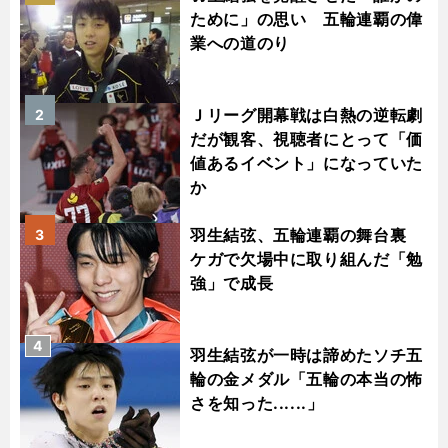
ために」の思い 五輪連覇の偉
業への道のり
Ｊリーグ開幕戦は白熱の逆転劇
2
だが観客、視聴者にとって「価
値あるイベント」になっていた
か
羽生結弦、五輪連覇の舞台裏
3
ケガで欠場中に取り組んだ「勉
強」で成長
4
羽生結弦が一時は諦めたソチ五
輪の金メダル「五輪の本当の怖
さを知った......」