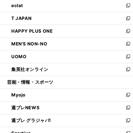
し
eclat
く
で
ド
ィ
い
新
開
ウ
ン
ウ
し
T JAPAN
く
で
ド
ィ
い
新
開
ウ
ン
ウ
し
HAPPY PLUS ONE
く
で
ド
ィ
い
新
開
ウ
ン
ウ
し
MEN'S NON-NO
く
で
ド
ィ
い
新
開
ウ
ン
ウ
し
UOMO
く
で
ド
ィ
い
新
開
ウ
ン
ウ
し
集英社オンライン
く
で
ド
ィ
い
新
開
ウ
ン
ウ
し
芸能・情報・スポーツ
く
で
ド
ィ
い
開
ウ
ン
ウ
Myojo
く
で
ド
ィ
新
開
ウ
ン
し
週プレNEWS
く
で
ド
い
新
開
ウ
ウ
し
週プレ グラジャパ!
く
で
ィ
い
新
開
ン
ウ
し
く