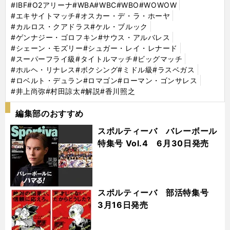
#IBF
#O2アリーナ
#WBA
#WBC
#WBO
#WOWOW
#エキサイトマッチ
#オスカー・デ・ラ・ホーヤ
#カルロス・クアドラス
#ケル・ブルック
#ゲンナジー・ゴロフキン
#サウス・アルバレス
#シェーン・モズリー
#シュガー・レイ・レナード
#スーパーフライ級
#タイトルマッチ
#ビッグマッチ
#ホルヘ・リナレス
#ボクシング
#ミドル級
#ラスベガス
#ロベルト・デュラン
#ロマゴン
#ローマン・ゴンサレス
#井上尚弥
#村田諒太
#解説
#香川照之
編集部のおすすめ
スポルティーバ バレーボール
特集号 Vol.4 6月30日発売
スポルティーバ 部活特集号
3月16日発売