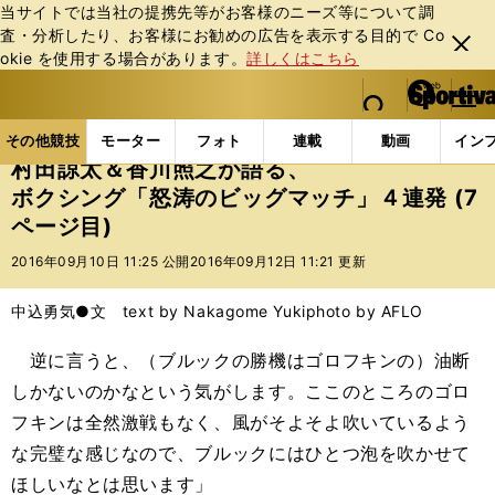
当サイトでは当社の提携先等がお客様のニーズ等について調
査・分析したり、お客様にお勧めの広告を表⽰する⽬的で Co
閉じ
okie を使⽤する場合があります。
詳しくはこちら
る
マイペ
web Sportiva (webスポルティーバ)
検索
メニュ
we
ー
その他競技の記事一覧
格闘技
ボクシング
村田
b
ジ
その他競技
モーター
フォト
連載
動画
イン
ス
村田諒太＆香川照之が語る、
ポ
ボクシング「怒涛のビッグマッチ」４連発 (7
ル
ページ目)
テ
ィ
2016年09月10日 11:25 公開
2016年09月12日 11:21 更新
ー
バ
中込勇気●文 text by Nakagome Yuki
photo by AFLO
逆に言うと、（ブルックの勝機はゴロフキンの）油断
しかないのかなという気がします。ここのところのゴロ
フキンは全然激戦もなく、風がそよそよ吹いているよう
な完璧な感じなので、ブルックにはひとつ泡を吹かせて
ほしいなとは思います」