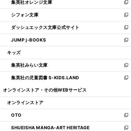
集英社オレンジ文庫
く
で
ド
い
新
開
ウ
ウ
し
シフォン文庫
く
で
ィ
い
新
開
ン
ウ
し
ダッシュエックス文庫公式サイト
く
ド
ィ
い
新
ウ
ン
ウ
し
JUMP j-BOOKS
で
ド
ィ
い
新
開
ウ
ン
ウ
し
キッズ
く
で
ド
ィ
い
開
ウ
ン
ウ
集英社みらい文庫
く
で
ド
ィ
新
開
ウ
ン
し
集英社の児童図書 S-KIDS.LAND
く
で
ド
い
新
開
ウ
ウ
し
オンラインストア・
その他WEBサービス
く
で
ィ
い
開
ン
ウ
オンラインストア
く
ド
ィ
ウ
ン
OTO
で
ド
新
開
ウ
し
SHUEISHA MANGA-ART HERITAGE
く
で
い
新