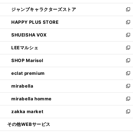
開
ウ
し
ジャンプキャラクターズストア
く
ィ
い
新
ン
ウ
し
HAPPY PLUS STORE
ド
ィ
い
新
ウ
ン
ウ
し
SHUEISHA VOX
で
ド
ィ
い
新
開
ウ
ン
ウ
し
LEEマルシェ
く
で
ド
ィ
い
新
開
ウ
ン
ウ
し
SHOP Marisol
く
で
ド
ィ
い
新
開
ウ
ン
ウ
し
eclat premium
く
で
ド
ィ
い
新
開
ウ
ン
ウ
し
mirabella
く
で
ド
ィ
い
新
開
ウ
ン
ウ
し
mirabella homme
く
で
ド
ィ
い
新
開
ウ
ン
ウ
し
zakka market
く
で
ド
ィ
い
新
開
ウ
ン
ウ
し
その他WEBサービス
く
で
ド
ィ
い
開
ウ
ン
ウ