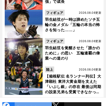
強」で成長
フィギュア
2026.08.08更新
羽生結弦が一時は諦めたソチ五
輪の金メダル「五輪の本当の怖
さを知った......」
フィギュア
2026.08.08更新
羽生結弦を覚醒させた「誰かの
ために」の思い 五輪連覇の偉
業への道のり
陸上
2026.08.06更新
【箱根駅伝 名ランナー列伝】大
津顕杜 東洋大黄金期を支えた
「いぶし銀」の存在 最後は同期
の設楽兄弟も受賞できなかった
金栗杯に輝く
cebo
X