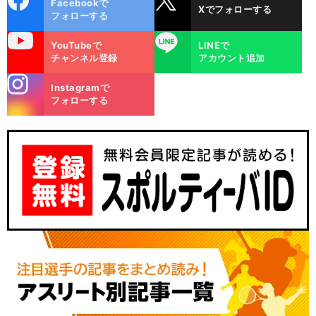
Facebookで
Xでフォローする
ok
フォローする
uTube
LINE
YouTubeで
LINEで
チャンネル登録
アカウント追加
stagra
Instagramで
m
フォローする