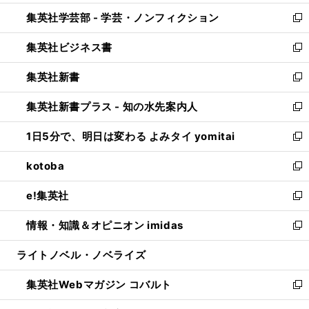
開
ウ
ン
ウ
集英社学芸部 - 学芸・ノンフィクション
く
で
ド
ィ
新
開
ウ
ン
し
集英社ビジネス書
く
で
ド
い
新
開
ウ
ウ
し
集英社新書
く
で
ィ
い
新
開
ン
ウ
し
集英社新書プラス - 知の水先案内人
く
ド
ィ
い
新
ウ
ン
ウ
し
1日5分で、明日は変わる よみタイ yomitai
で
ド
ィ
い
新
開
ウ
ン
ウ
し
kotoba
く
で
ド
ィ
い
新
開
ウ
ン
ウ
し
e!集英社
く
で
ド
ィ
い
新
開
ウ
ン
ウ
し
情報・知識＆オピニオン imidas
く
で
ド
ィ
い
新
開
ウ
ン
ウ
し
ライトノベル・ノベライズ
く
で
ド
ィ
い
開
ウ
ン
ウ
集英社Webマガジン コバルト
く
で
ド
ィ
新
開
ウ
ン
し