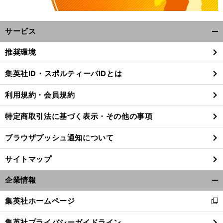
サービス
開
く/
推奨環境
閉
じ
集英社ID・スポルティーバIDとは
る
利用規約・会員規約
特定商取引法に基づく表示・その他の事項
ブラウザプッシュ通知について
サイトマップ
企業情報
開
く/
集英社ホームページ
新
閉
し
じ
集英社プライバシーガイドライン