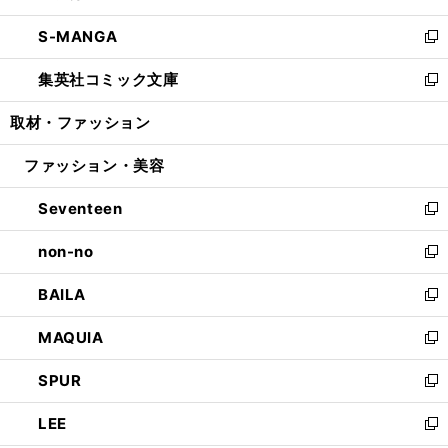
開
ウ
ン
ウ
し
S-MANGA
く
で
ド
ィ
い
新
開
ウ
ン
ウ
し
集英社コミック文庫
く
で
ド
ィ
い
新
開
ウ
ン
ウ
し
取材・ファッション
く
で
ド
ィ
い
開
ウ
ン
ウ
ファッション・美容
く
で
ド
ィ
開
ウ
ン
Seventeen
く
で
ド
新
開
ウ
し
non-no
く
で
い
新
開
ウ
し
BAILA
く
ィ
い
新
ン
ウ
し
MAQUIA
ド
ィ
い
新
ウ
ン
ウ
し
SPUR
で
ド
ィ
い
新
開
ウ
ン
ウ
し
LEE
く
で
ド
ィ
い
新
開
ウ
ン
ウ