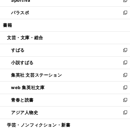
Sportiva
ド
ィ
い
新
ウ
ン
ウ
し
パラスポ
で
ド
ィ
い
新
開
ウ
ン
ウ
し
書籍
く
で
ド
ィ
い
開
ウ
ン
ウ
文芸・文庫・総合
く
で
ド
ィ
開
ウ
ン
すばる
く
で
ド
新
開
ウ
し
小説すばる
く
で
い
新
開
ウ
し
集英社 文芸ステーション
く
ィ
い
新
ン
ウ
し
web 集英社文庫
ド
ィ
い
新
ウ
ン
ウ
し
青春と読書
で
ド
ィ
い
新
開
ウ
ン
ウ
し
アジア人物史
く
で
ド
ィ
い
新
開
ウ
ン
ウ
し
学芸・ノンフィクション・新書
く
で
ド
ィ
い