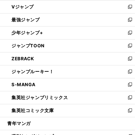
ウ
し
Vジャンプ
ィ
い
新
ン
ウ
し
最強ジャンプ
ド
ィ
い
新
ウ
ン
ウ
し
少年ジャンプ+
で
ド
ィ
い
新
開
ウ
ン
ウ
し
ジャンプTOON
く
で
ド
ィ
い
新
開
ウ
ン
ウ
し
ZEBRACK
く
で
ド
ィ
い
新
開
ウ
ン
ウ
し
ジャンプルーキー！
く
で
ド
ィ
い
新
開
ウ
ン
ウ
し
S-MANGA
く
で
ド
ィ
い
新
開
ウ
ン
ウ
し
集英社ジャンプリミックス
く
で
ド
ィ
い
新
開
ウ
ン
ウ
し
集英社コミック文庫
く
で
ド
ィ
い
新
開
ウ
ン
ウ
し
青年マンガ
く
で
ド
ィ
い
開
ウ
ン
ウ