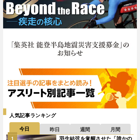
人気記事ランキング
今日
昨日
週間
月間
羽生結弦を覚醒させた「誰かの
1