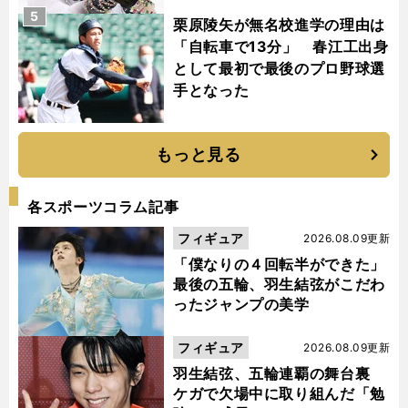
5
栗原陵矢が無名校進学の理由は
「自転車で13分」 春江工出身
として最初で最後のプロ野球選
手となった
もっと見る
各スポーツコラム記事
フィギュア
2026.08.09更新
「僕なりの４回転半ができた」
最後の五輪、羽生結弦がこだわ
ったジャンプの美学
フィギュア
2026.08.09更新
羽生結弦、五輪連覇の舞台裏
ケガで欠場中に取り組んだ「勉