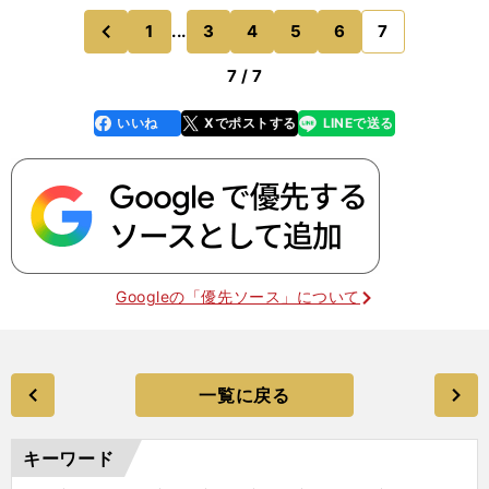
1
...
3
4
5
6
7
のページへ
前
7 / 7
いいね
Xでポストする
LINEで送る
line
faceboo
x
k
Googleの「優先ソース」について
一覧に戻る
キーワード