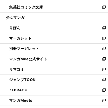
開
ウ
ン
ウ
し
集英社コミック文庫
く
で
ド
ィ
い
新
開
ウ
ン
ウ
し
少女マンガ
く
で
ド
ィ
い
開
ウ
ン
ウ
りぼん
く
で
ド
ィ
新
開
ウ
ン
し
マーガレット
く
で
ド
い
新
開
ウ
ウ
し
別冊マーガレット
く
で
ィ
い
新
開
ン
ウ
し
マンガMee公式サイト
く
ド
ィ
い
新
ウ
ン
ウ
し
リマコミ
で
ド
ィ
い
新
開
ウ
ン
ウ
し
ジャンプTOON
く
で
ド
ィ
い
新
開
ウ
ン
ウ
し
ZEBRACK
く
で
ド
ィ
い
新
開
ウ
ン
ウ
し
マンガMeets
く
で
ド
ィ
い
新
開
ウ
ン
ウ
し