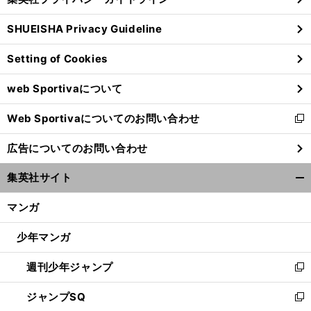
い
る
ウ
SHUEISHA Privacy Guideline
ィ
ン
Setting of Cookies
ド
ウ
web Sportivaについて
で
開
Web Sportivaについてのお問い合わせ
く
新
祝
・
。
３
」
国民栄誉賞
謎めいた伊調馨の人柄がわかる「
つのキーワード
し
広告についてのお問い合わせ
い
ウ
集英社サイト
ィ
開
ン
く/
マンガ
ド
閉
ウ
じ
少年マンガ
で
る
開
週刊少年ジャンプ
く
新
し
ジャンプSQ
い
新