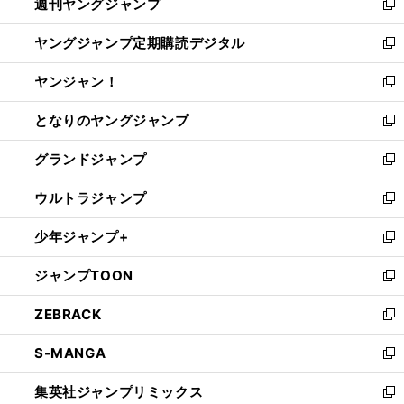
週刊ヤングジャンプ
く
で
ド
ィ
新
開
ウ
ン
し
ヤングジャンプ定期購読デジタル
く
で
ド
い
新
開
ウ
ウ
し
ヤンジャン！
く
で
ィ
い
新
開
ン
ウ
し
となりのヤングジャンプ
く
ド
ィ
い
新
ウ
ン
ウ
し
グランドジャンプ
で
ド
ィ
い
新
開
ウ
ン
ウ
し
ウルトラジャンプ
く
で
ド
ィ
い
新
開
ウ
ン
ウ
し
少年ジャンプ+
く
で
ド
ィ
い
新
開
ウ
ン
ウ
し
ジャンプTOON
く
で
ド
ィ
い
新
開
ウ
ン
ウ
し
ZEBRACK
く
で
ド
ィ
い
新
開
ウ
ン
ウ
し
S-MANGA
く
で
ド
ィ
い
新
開
ウ
ン
ウ
し
集英社ジャンプリミックス
く
で
ド
ィ
い
新