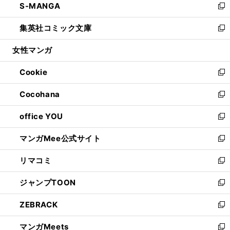
S-MANGA
く
で
ド
ィ
い
新
開
ウ
ン
ウ
し
集英社コミック文庫
く
で
ド
ィ
い
新
開
ウ
ン
ウ
し
女性マンガ
く
で
ド
ィ
い
開
ウ
ン
ウ
Cookie
く
で
ド
ィ
新
開
ウ
ン
し
Cocohana
く
で
ド
い
新
開
ウ
ウ
し
office YOU
く
で
ィ
い
新
開
ン
ウ
し
マンガMee公式サイト
く
ド
ィ
い
新
ウ
ン
ウ
し
リマコミ
で
ド
ィ
い
新
開
ウ
ン
ウ
し
ジャンプTOON
く
で
ド
ィ
い
新
開
ウ
ン
ウ
し
ZEBRACK
く
で
ド
ィ
い
新
開
ウ
ン
ウ
し
マンガMeets
く
で
ド
ィ
い
新