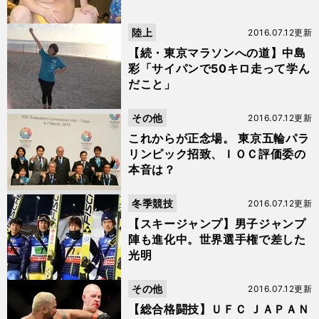
陸上
2016.07.12更新
【続・東京マラソンへの道】中島
彩「サイパンで50キロ走って学ん
だこと」
その他
2016.07.12更新
これからが正念場。 東京五輪パラ
リンピック招致、ＩＯＣ評価委の
本音は？
冬季競技
2016.07.12更新
【スキージャンプ】男子ジャンプ
陣も進化中。世界選手権で差した
光明
その他
2016.07.12更新
【総合格闘技】ＵＦＣ ＪＡＰＡＮ