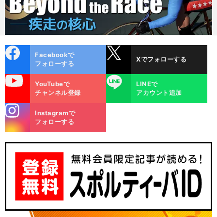
cebo
X
Facebookで
Xでフォローする
ok
フォローする
uTube
LINE
YouTubeで
LINEで
チャンネル登録
アカウント追加
stagra
Instagramで
m
フォローする