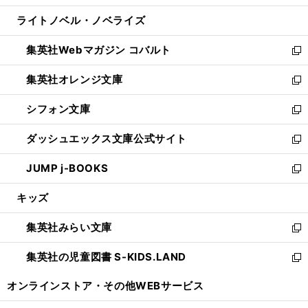
開
ウ
ン
ウ
し
ライトノベル・ノベライズ
く
で
ド
ィ
い
開
ウ
ン
ウ
集英社Webマガジン コバルト
く
で
ド
ィ
新
開
ウ
ン
し
集英社オレンジ文庫
く
で
ド
い
新
開
ウ
ウ
し
シフォン文庫
く
で
ィ
い
新
開
ン
ウ
し
ダッシュエックス文庫公式サイト
く
ド
ィ
い
新
ウ
ン
ウ
し
JUMP j-BOOKS
で
ド
ィ
い
新
開
ウ
ン
ウ
し
キッズ
く
で
ド
ィ
い
開
ウ
ン
ウ
集英社みらい文庫
く
で
ド
ィ
新
開
ウ
ン
し
集英社の児童図書 S-KIDS.LAND
く
で
ド
い
新
開
ウ
ウ
し
オンラインストア・
その他WEBサービス
く
で
ィ
い
開
ン
ウ