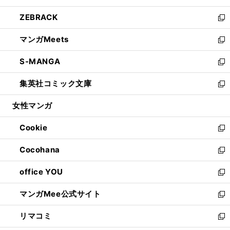
開
ウ
ン
ウ
し
ZEBRACK
く
で
ド
ィ
い
新
開
ウ
ン
ウ
し
マンガMeets
く
で
ド
ィ
い
新
開
ウ
ン
ウ
し
S-MANGA
く
で
ド
ィ
い
新
開
ウ
ン
ウ
し
集英社コミック文庫
く
で
ド
ィ
い
新
開
ウ
ン
ウ
し
女性マンガ
く
で
ド
ィ
い
開
ウ
ン
ウ
Cookie
く
で
ド
ィ
新
開
ウ
ン
し
Cocohana
く
で
ド
い
新
開
ウ
ウ
し
office YOU
く
で
ィ
い
新
開
ン
ウ
し
マンガMee公式サイト
く
ド
ィ
い
新
ウ
ン
ウ
し
リマコミ
で
ド
ィ
い
新
開
ウ
ン
ウ
し