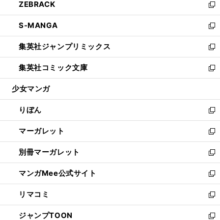
ZEBRACK
く
で
ド
ィ
い
新
開
ウ
ン
ウ
し
S-MANGA
く
で
ド
ィ
い
新
開
ウ
ン
ウ
し
集英社ジャンプリミックス
く
で
ド
ィ
い
新
開
ウ
ン
ウ
し
集英社コミック文庫
く
で
ド
ィ
い
新
開
ウ
ン
ウ
し
少女マンガ
く
で
ド
ィ
い
開
ウ
ン
ウ
りぼん
く
で
ド
ィ
新
開
ウ
ン
し
マーガレット
く
で
ド
い
新
開
ウ
ウ
し
別冊マーガレット
く
で
ィ
い
新
開
ン
ウ
し
マンガMee公式サイト
く
ド
ィ
い
新
ウ
ン
ウ
し
リマコミ
で
ド
ィ
い
新
開
ウ
ン
ウ
し
ジャンプTOON
く
で
ド
ィ
い
新