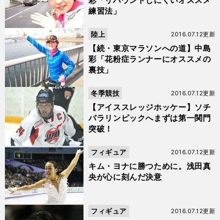
彩「リバウンドしにくいオススメ
練習法」
陸上
2016.07.12更新
【続・東京マラソンへの道】中島
彩「花粉症ランナーにオススメの
裏技」
冬季競技
2016.07.12更新
【アイススレッジホッケー】ソチ
パラリンピックへまずは第一関門
突破！
フィギュア
2016.07.12更新
キム・ヨナに勝つために。浅田真
央が心に刻んだ決意
フィギュア
2016.07.12更新