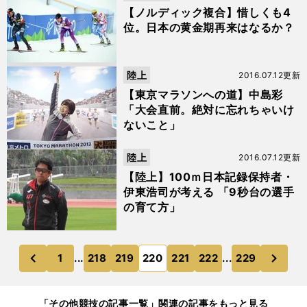
【ノルディック複合】惜しくも4
位。日本の黄金期再来はなるか？
陸上
2016.07.12更新
【東京マラソンへの道】中島彩
「大会直前。絶対に忘れちゃいけ
ないこと」
陸上
2016.07.12更新
【陸上】100ｍ日本記録保持者・
伊東浩司が考える 「9秒台の選手
の育て方」
次
1
...
218
219
220
221
222
...
229
のページへ
のページへ
前
「その他競技の記事一覧」関連の記事をもっと見る