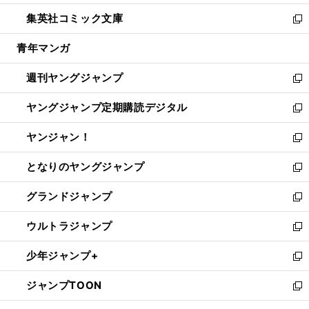
開
ウ
ン
ウ
し
集英社コミック文庫
く
で
ド
ィ
い
新
開
ウ
ン
ウ
し
青年マンガ
く
で
ド
ィ
い
開
ウ
ン
ウ
週刊ヤングジャンプ
く
で
ド
ィ
新
開
ウ
ン
し
ヤングジャンプ定期購読デジタル
く
で
ド
い
新
開
ウ
ウ
し
ヤンジャン！
く
で
ィ
い
新
開
ン
ウ
し
となりのヤングジャンプ
く
ド
ィ
い
新
ウ
ン
ウ
し
グランドジャンプ
で
ド
ィ
い
新
開
ウ
ン
ウ
し
ウルトラジャンプ
く
で
ド
ィ
い
新
開
ウ
ン
ウ
し
少年ジャンプ+
く
で
ド
ィ
い
新
開
ウ
ン
ウ
し
ジャンプTOON
く
で
ド
ィ
い
新
開
ウ
ン
ウ
し