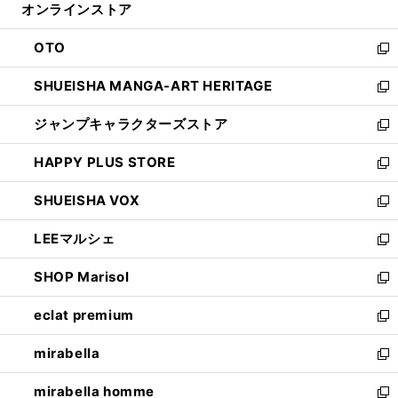
オンラインストア
く
ド
ィ
ウ
ン
OTO
で
ド
新
開
ウ
し
SHUEISHA MANGA-ART HERITAGE
く
で
い
新
開
ウ
し
ジャンプキャラクターズストア
く
ィ
い
新
ン
ウ
し
HAPPY PLUS STORE
ド
ィ
い
新
ウ
ン
ウ
し
SHUEISHA VOX
で
ド
ィ
い
新
開
ウ
ン
ウ
し
LEEマルシェ
く
で
ド
ィ
い
新
開
ウ
ン
ウ
し
SHOP Marisol
く
で
ド
ィ
い
新
開
ウ
ン
ウ
し
eclat premium
く
で
ド
ィ
い
新
開
ウ
ン
ウ
し
mirabella
く
で
ド
ィ
い
新
開
ウ
ン
ウ
し
mirabella homme
く
で
ド
ィ
い
新