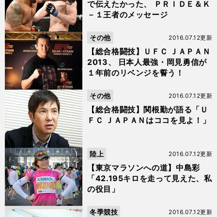
で伝えたかった、 ＰＲＩＤＥ＆Ｋ
－１王者のメッセージ
その他
2016.07.12更新
【総合格闘技】ＵＦＣ ＪＡＰＡＮ
2013、 日本人最強・岡見勇信が
１年前のリベンジを誓う！
その他
2016.07.12更新
【総合格闘技】関根勤が語る「Ｕ
ＦＣ ＪＡＰＡＮはココを見よ！」
陸上
2016.07.12更新
【東京マラソンへの道】中島彩
「42.195キロを走って見えた、私
の役目」
冬季競技
2016.07.12更新