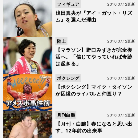
フィギュア
2016.07.12更新
浅田真央が『アイ・ガット・リズ
ム』を選んだ理由
陸上
2016.07.12更新
【マラソン】野口みずきが完全復
活へ。「信じてやっていれば奇跡
は起きる」
ボクシング
2016.07.12更新
【ボクシング】マイク・タイソン
が因縁のライバルと仲直り？
月刊白鵬
2016.07.12更新
【月刊・白鵬】春になると思い出
す、12年前の出来事