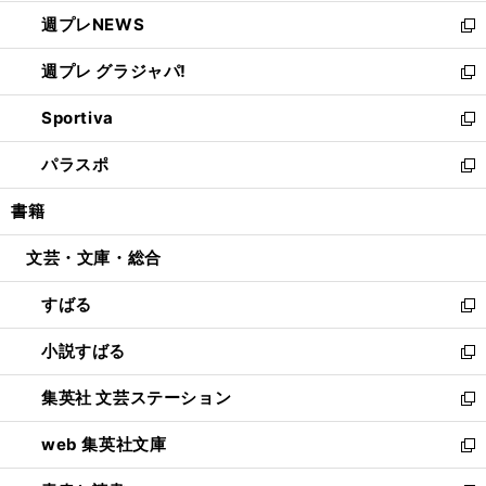
開
ウ
ン
し
週プレNEWS
く
で
ド
い
新
開
ウ
ウ
し
週プレ グラジャパ!
く
で
ィ
い
新
開
ン
ウ
し
Sportiva
く
ド
ィ
い
新
ウ
ン
ウ
し
パラスポ
で
ド
ィ
い
新
開
ウ
ン
ウ
し
書籍
く
で
ド
ィ
い
開
ウ
ン
ウ
文芸・文庫・総合
く
で
ド
ィ
開
ウ
ン
すばる
く
で
ド
新
開
ウ
し
小説すばる
く
で
い
新
開
ウ
し
集英社 文芸ステーション
く
ィ
い
新
ン
ウ
し
web 集英社文庫
ド
ィ
い
新
ウ
ン
ウ
し