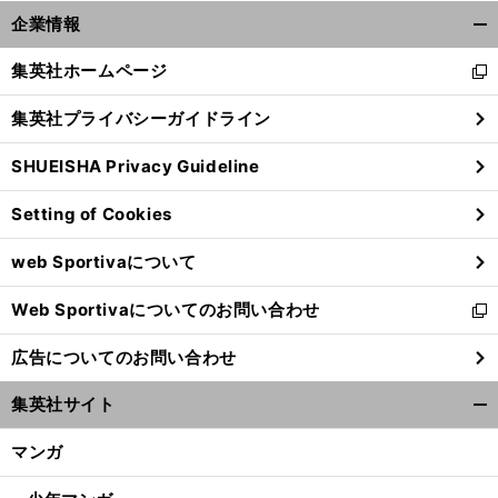
企業情報
開
く/
集英社ホームページ
新
閉
し
じ
集英社プライバシーガイドライン
い
る
ウ
SHUEISHA Privacy Guideline
ィ
ン
Setting of Cookies
ド
ウ
web Sportivaについて
で
開
Web Sportivaについてのお問い合わせ
く
新
し
広告についてのお問い合わせ
い
ウ
集英社サイト
ィ
開
ン
く/
マンガ
ド
閉
ウ
じ