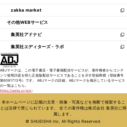
開
ウ
ン
ウ
し
zakka market
く
で
ド
ィ
い
新
開
ウ
ン
ウ
し
その他WEBサービス
く
で
ド
ィ
い
開
ウ
ン
ウ
集英社アドナビ
く
で
ド
ィ
新
開
ウ
ン
し
集英社エディターズ・ラボ
く
で
ド
い
新
開
ウ
ウ
し
く
で
ィ
い
開
ン
ウ
ABJマークは、この電子書店・電子書籍配信サービスが、著作権者からコンテ
く
ド
ィ
ンツ使用許諾を得た正規版配信サービスであることを示す登録商標（登録番号
ウ
ン
第6091713号）です。 ABJマークの詳細、ABJマークを掲示しているサービス
で
ド
の一覧はこちら。
開
ウ
https://aebs.or.jp/
新
く
で
し
い
開
本ホームページに記載の文章・画像・写真などを無断で複製するこ
ウ
く
とは法律で禁じられています。 全ての著作権は株式会社 集英社に帰
ィ
属します。
ン
ド
© SHUEISHA Inc. All Rights Reserved.
ウ