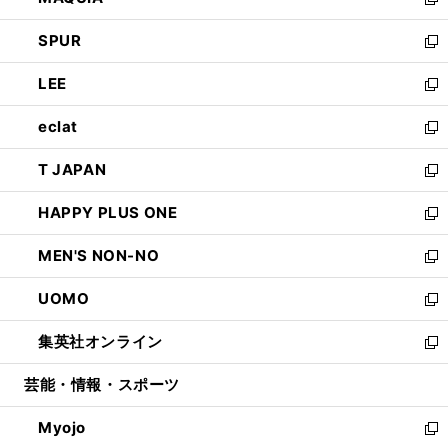
ィ
い
新
ウ
ン
ウ
し
SPUR
で
ド
ィ
い
新
開
ウ
ン
ウ
し
LEE
く
で
ド
ィ
い
新
開
ウ
ン
ウ
し
eclat
く
で
ド
ィ
い
新
開
ウ
ン
ウ
し
T JAPAN
く
で
ド
ィ
い
新
開
ウ
ン
ウ
し
HAPPY PLUS ONE
く
で
ド
ィ
い
新
開
ウ
ン
ウ
し
MEN'S NON-NO
く
で
ド
ィ
い
新
開
ウ
ン
ウ
し
UOMO
く
で
ド
ィ
い
新
開
ウ
ン
ウ
し
集英社オンライン
く
で
ド
ィ
い
新
開
ウ
ン
ウ
し
芸能・情報・スポーツ
く
で
ド
ィ
い
開
ウ
ン
ウ
Myojo
く
で
ド
ィ
新