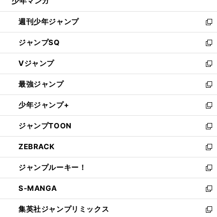
少年マンガ
で
る
開
週刊少年ジャンプ
く
新
し
ジャンプSQ
い
新
ウ
し
Vジャンプ
ィ
い
新
ン
ウ
し
最強ジャンプ
ド
ィ
い
新
ウ
ン
ウ
し
少年ジャンプ+
で
ド
ィ
い
新
開
ウ
ン
ウ
し
ジャンプTOON
く
で
ド
ィ
い
新
開
ウ
ン
ウ
し
ZEBRACK
く
で
ド
ィ
い
新
開
ウ
ン
ウ
し
ジャンプルーキー！
く
で
ド
ィ
い
新
開
ウ
ン
ウ
し
S-MANGA
く
で
ド
ィ
い
新
開
ウ
ン
ウ
し
集英社ジャンプリミックス
く
で
ド
ィ
い
新