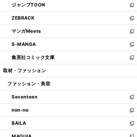
ジャンプTOON
く
で
ド
ィ
い
新
開
ウ
ン
ウ
し
ZEBRACK
く
で
ド
ィ
い
新
開
ウ
ン
ウ
し
マンガMeets
く
で
ド
ィ
い
新
開
ウ
ン
ウ
し
S-MANGA
く
で
ド
ィ
い
新
開
ウ
ン
ウ
し
集英社コミック文庫
く
で
ド
ィ
い
新
開
ウ
ン
ウ
し
取材・ファッション
く
で
ド
ィ
い
開
ウ
ン
ウ
ファッション・美容
く
で
ド
ィ
開
ウ
ン
Seventeen
く
で
ド
新
開
ウ
し
non-no
く
で
い
新
開
ウ
し
BAILA
く
ィ
い
新
ン
ウ
し
MAQUIA
ド