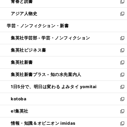
青春と読書
で
ド
ィ
い
新
開
ウ
ン
ウ
し
アジア人物史
く
で
ド
ィ
い
新
開
ウ
ン
ウ
し
学芸・ノンフィクション・新書
く
で
ド
ィ
い
開
ウ
ン
ウ
集英社学芸部 - 学芸・ノンフィクション
く
で
ド
ィ
新
開
ウ
ン
し
集英社ビジネス書
く
で
ド
い
新
開
ウ
ウ
し
集英社新書
く
で
ィ
い
新
開
ン
ウ
し
集英社新書プラス - 知の水先案内人
く
ド
ィ
い
新
ウ
ン
ウ
し
1日5分で、明日は変わる よみタイ yomitai
で
ド
ィ
い
新
開
ウ
ン
ウ
し
kotoba
く
で
ド
ィ
い
新
開
ウ
ン
ウ
し
e!集英社
く
で
ド
ィ
い
新
開
ウ
ン
ウ
し
情報・知識＆オピニオン imidas
く
で
ド
ィ
い
新