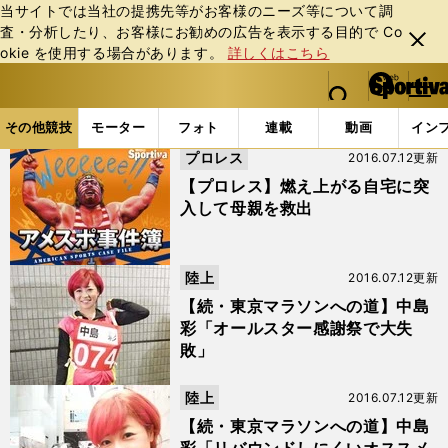
当サイトでは当社の提携先等がお客様のニーズ等について調
査・分析したり、お客様にお勧めの広告を表⽰する⽬的で Co
閉じ
okie を使⽤する場合があります。
詳しくはこちら
る
マイペ
web Sportiva (webスポルティーバ)
検索
メニュ
we
ー
その他競技の記事一覧 (220ページ目)
b
ジ
その他競技
モーター
フォト
連載
動画
イン
ス
プロレス
2016.07.12更新
ポ
ル
【プロレス】燃え上がる自宅に突
テ
入して母親を救出
ィ
ー
バ
陸上
2016.07.12更新
【続・東京マラソンへの道】中島
彩「オールスター感謝祭で大失
敗」
陸上
2016.07.12更新
【続・東京マラソンへの道】中島