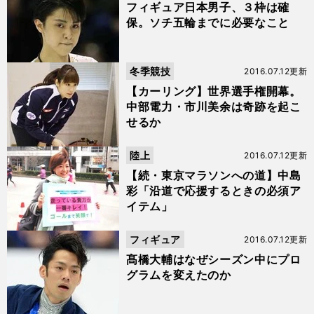
フィギュア日本男子、３枠は確
保。ソチ五輪までに必要なこと
冬季競技
2016.07.12更新
【カーリング】世界選手権開幕。
中部電力・市川美余は奇跡を起こ
せるか
陸上
2016.07.12更新
【続・東京マラソンへの道】中島
彩「沿道で応援するときの必須ア
イテム」
フィギュア
2016.07.12更新
髙橋大輔はなぜシーズン中にプロ
グラムを変えたのか