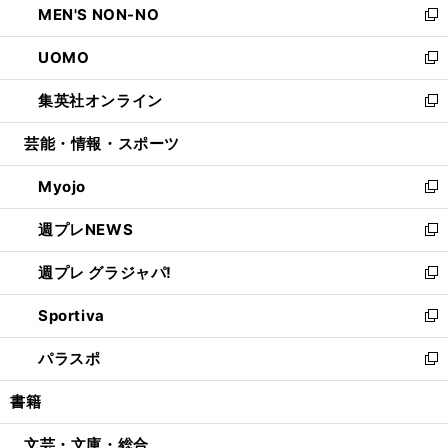
MEN'S NON-NO
く
で
ド
ィ
い
新
開
ウ
ン
ウ
し
UOMO
く
で
ド
ィ
い
新
開
ウ
ン
ウ
し
集英社オンライン
く
で
ド
ィ
い
新
開
ウ
ン
ウ
し
芸能・情報・スポーツ
く
で
ド
ィ
い
開
ウ
ン
ウ
Myojo
く
で
ド
ィ
新
開
ウ
ン
し
週プレNEWS
く
で
ド
い
新
開
ウ
ウ
し
週プレ グラジャパ!
く
で
ィ
い
新
開
ン
ウ
し
Sportiva
く
ド
ィ
い
新
ウ
ン
ウ
し
パラスポ
で
ド
ィ
い
新
開
ウ
ン
ウ
し
書籍
く
で
ド
ィ
い
開
ウ
ン
ウ
文芸・文庫・総合
く
で
ド
ィ