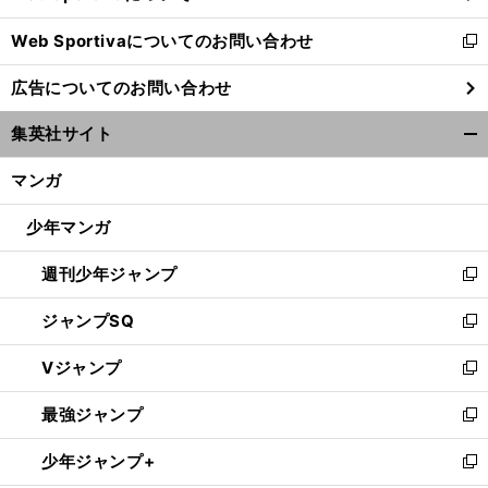
開
Web Sportivaについてのお問い合わせ
く
新
し
広告についてのお問い合わせ
い
ウ
】
・
課
。
日
、
」
集英社サイト
題山積
山口香が語る「
本柔道界
腐敗の始まり
ィ
開
ン
く/
マンガ
ド
閉
ウ
じ
少年マンガ
で
る
開
週刊少年ジャンプ
く
新
し
ジャンプSQ
い
新
ウ
し
Vジャンプ
ィ
い
新
ン
ウ
し
最強ジャンプ
ド
ィ
い
新
ウ
ン
ウ
し
少年ジャンプ+
で
ド
ィ
い
新
開
ウ
ン
ウ