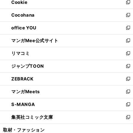
Cookie
く
で
ド
ィ
新
開
ウ
ン
し
Cocohana
く
で
ド
い
新
開
ウ
ウ
し
office YOU
く
で
ィ
い
新
開
ン
ウ
し
マンガMee公式サイト
く
ド
ィ
い
新
ウ
ン
ウ
し
リマコミ
で
ド
ィ
い
新
開
ウ
ン
ウ
し
ジャンプTOON
く
で
ド
ィ
い
新
開
ウ
ン
ウ
し
ZEBRACK
く
で
ド
ィ
い
新
開
ウ
ン
ウ
し
マンガMeets
く
で
ド
ィ
い
新
開
ウ
ン
ウ
し
S-MANGA
く
で
ド
ィ
い
新
開
ウ
ン
ウ
し
集英社コミック文庫
く
で
ド
ィ
い
新
開
ウ
ン
ウ
し
取材・ファッション
く
で
ド
ィ
い