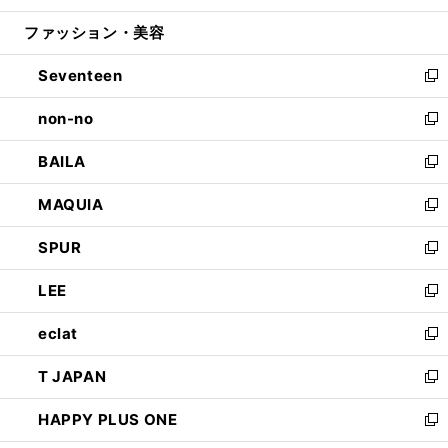
開
ウ
ン
ウ
ファッション・美容
く
で
ド
ィ
開
ウ
ン
Seventeen
く
で
ド
新
開
ウ
し
non-no
く
で
い
新
開
ウ
し
BAILA
く
ィ
い
新
ン
ウ
し
MAQUIA
ド
ィ
い
新
ウ
ン
ウ
し
SPUR
で
ド
ィ
い
新
開
ウ
ン
ウ
し
LEE
く
で
ド
ィ
い
新
開
ウ
ン
ウ
し
eclat
く
で
ド
ィ
い
新
開
ウ
ン
ウ
し
T JAPAN
く
で
ド
ィ
い
新
開
ウ
ン
ウ
し
HAPPY PLUS ONE
く
で
ド
ィ
い
新
開
ウ
ン
ウ
し