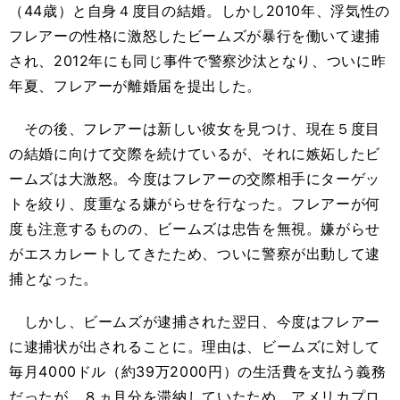
（44歳）と自身４度目の結婚。しかし2010年、浮気性の
フレアーの性格に激怒したビームズが暴行を働いて逮捕
され、2012年にも同じ事件で警察沙汰となり、ついに昨
年夏、フレアーが離婚届を提出した。
その後、フレアーは新しい彼女を見つけ、現在５度目
の結婚に向けて交際を続けているが、それに嫉妬したビ
ームズは大激怒。今度はフレアーの交際相手にターゲッ
トを絞り、度重なる嫌がらせを行なった。フレアーが何
度も注意するものの、ビームズは忠告を無視。嫌がらせ
がエスカレートしてきたため、ついに警察が出動して逮
捕となった。
しかし、ビームズが逮捕された翌日、今度はフレアー
に逮捕状が出されることに。理由は、ビームズに対して
毎月4000ドル（約39万2000円）の生活費を支払う義務
だったが、８ヵ月分を滞納していたため。アメリカプロ