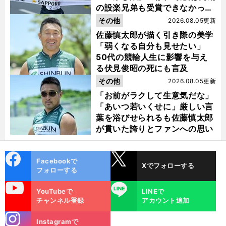
の設楽兄弟も受賞できなかった
金栗杯に輝く
その他
2026.08.05更新
佐藤慎太郎が描く引き際の美学
「弱くなる自分も見せたい」
50代の競輪人生に影響を与え
る伏見俊昭の死にも言及
その他
2026.08.05更新
「お前がラクして生意気だな」
「あいつ若いくせに」厳しい言
葉を浴びせられるも佐藤慎太郎
が貫いた誇りとファンへの思い
cebo
X
Facebookで
Xでフォローする
ok
フォローする
uTube
LINE
YouTubeで
LINEで
チャンネル登録
アカウント追加
stagra
Instagramで