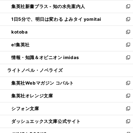
ン
ウ
し
集英社新書プラス - 知の水先案内人
く
ド
ィ
い
新
ウ
ン
ウ
し
1日5分で、明日は変わる よみタイ yomitai
で
ド
ィ
い
新
開
ウ
ン
ウ
し
kotoba
く
で
ド
ィ
い
新
開
ウ
ン
ウ
し
e!集英社
く
で
ド
ィ
い
新
開
ウ
ン
ウ
し
情報・知識＆オピニオン imidas
く
で
ド
ィ
い
新
開
ウ
ン
ウ
し
ライトノベル・ノベライズ
く
で
ド
ィ
い
開
ウ
ン
ウ
集英社Webマガジン コバルト
く
で
ド
ィ
新
開
ウ
ン
し
集英社オレンジ文庫
く
で
ド
い
新
開
ウ
ウ
し
シフォン文庫
く
で
ィ
い
新
開
ン
ウ
し
ダッシュエックス文庫公式サイト
く
ド
ィ
い
新
ウ
ン
ウ
し