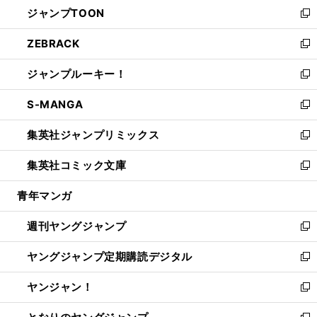
し
ジャンプTOON
く
で
ド
ィ
い
新
開
ウ
ン
ウ
し
ZEBRACK
く
で
ド
ィ
い
新
開
ウ
ン
ウ
し
ジャンプルーキー！
く
で
ド
ィ
い
新
開
ウ
ン
ウ
し
S-MANGA
く
で
ド
ィ
い
新
開
ウ
ン
ウ
し
集英社ジャンプリミックス
く
で
ド
ィ
い
新
開
ウ
ン
ウ
し
集英社コミック文庫
く
で
ド
ィ
い
新
開
ウ
ン
ウ
し
青年マンガ
く
で
ド
ィ
い
開
ウ
ン
ウ
週刊ヤングジャンプ
く
で
ド
ィ
新
開
ウ
ン
し
ヤングジャンプ定期購読デジタル
く
で
ド
い
新
開
ウ
ウ
し
ヤンジャン！
く
で
ィ
い
新
開
ン
ウ
し
く