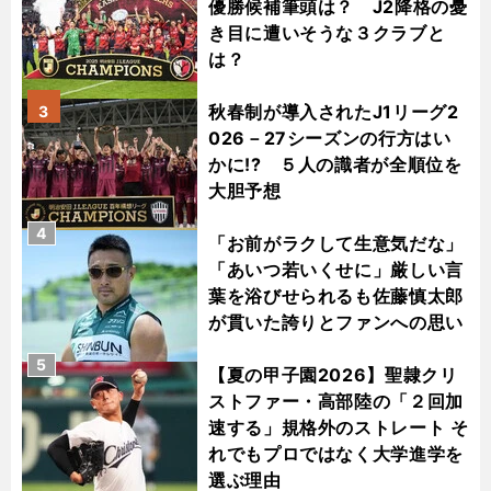
優勝候補筆頭は？ J2降格の憂
き目に遭いそうな３クラブと
は？
秋春制が導入されたJ1リーグ2
3
026－27シーズンの行方はい
かに!? ５人の識者が全順位を
大胆予想
4
「お前がラクして生意気だな」
「あいつ若いくせに」厳しい言
葉を浴びせられるも佐藤慎太郎
が貫いた誇りとファンへの思い
5
【夏の甲子園2026】聖隷クリ
ストファー・高部陸の「２回加
速する」規格外のストレート そ
れでもプロではなく大学進学を
選ぶ理由