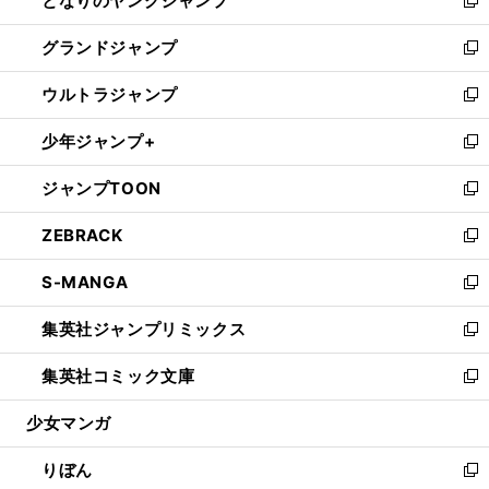
となりのヤングジャンプ
ド
ィ
い
新
ウ
ン
ウ
し
グランドジャンプ
で
ド
ィ
い
新
開
ウ
ン
ウ
し
ウルトラジャンプ
く
で
ド
ィ
い
新
開
ウ
ン
ウ
し
少年ジャンプ+
く
で
ド
ィ
い
新
開
ウ
ン
ウ
し
ジャンプTOON
く
で
ド
ィ
い
新
開
ウ
ン
ウ
し
ZEBRACK
く
で
ド
ィ
い
新
開
ウ
ン
ウ
し
S-MANGA
く
で
ド
ィ
い
新
開
ウ
ン
ウ
し
集英社ジャンプリミックス
く
で
ド
ィ
い
新
開
ウ
ン
ウ
し
集英社コミック文庫
く
で
ド
ィ
い
新
開
ウ
ン
ウ
し
少女マンガ
く
で
ド
ィ
い
開
ウ
ン
ウ
りぼん
く
で
ド
ィ
新