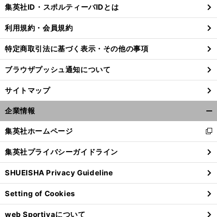
じ
集英社ID・スポルティーバIDとは
る
利用規約・会員規約
特定商取引法に基づく表示・その他の事項
ブラウザプッシュ通知について
サイトマップ
企業情報
開
く/
集英社ホームページ
新
閉
し
じ
集英社プライバシーガイドライン
い
る
ウ
SHUEISHA Privacy Guideline
ィ
ン
Setting of Cookies
ド
ウ
web Sportivaについて
で