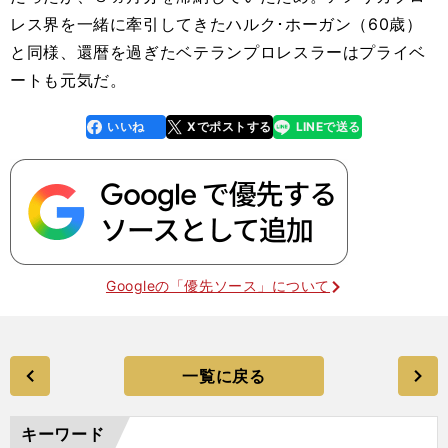
レス界を一緒に牽引してきたハルク･ホーガン（60歳）
と同様、還暦を過ぎたベテランプロレスラーはプライベ
ートも元気だ。
いいね
Xでポストする
LINEで送る
line
faceboo
x
k
Googleの「優先ソース」について
一覧に戻る
キーワード