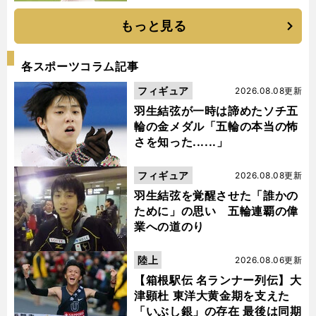
もっと見る
各スポーツコラム記事
フィギュア
2026.08.08更新
羽生結弦が一時は諦めたソチ五
輪の金メダル「五輪の本当の怖
さを知った......」
フィギュア
2026.08.08更新
羽生結弦を覚醒させた「誰かの
ために」の思い 五輪連覇の偉
業への道のり
陸上
2026.08.06更新
【箱根駅伝 名ランナー列伝】大
津顕杜 東洋大黄金期を支えた
「いぶし銀」の存在 最後は同期