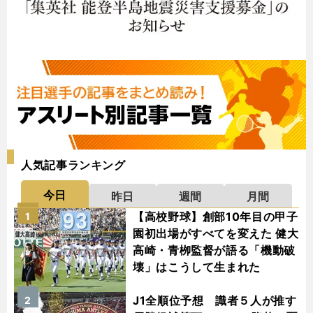
人気記事ランキング
今日
昨日
週間
月間
【高校野球】創部10年目の甲子
1
園初出場がすべてを変えた 健大
高崎・青栁監督が語る「機動破
壊」はこうして生まれた
J1全順位予想 識者５人が推す
2