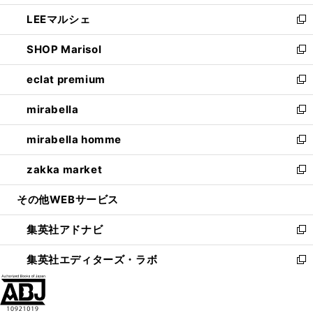
開
ウ
ン
ウ
し
LEEマルシェ
く
で
ド
ィ
い
新
開
ウ
ン
ウ
し
SHOP Marisol
く
で
ド
ィ
い
新
開
ウ
ン
ウ
し
eclat premium
く
で
ド
ィ
い
新
開
ウ
ン
ウ
し
mirabella
く
で
ド
ィ
い
新
開
ウ
ン
ウ
し
mirabella homme
く
で
ド
ィ
い
新
開
ウ
ン
ウ
し
zakka market
く
で
ド
ィ
い
新
開
ウ
ン
ウ
し
その他WEBサービス
く
で
ド
ィ
い
開
ウ
ン
ウ
集英社アドナビ
く
で
ド
ィ
新
開
ウ
ン
し
集英社エディターズ・ラボ
く
で
ド
い
新
開
ウ
ウ
し
く
で
ィ
い
開
ン
ウ