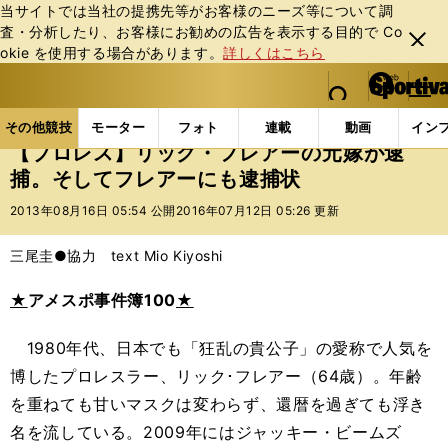
当サイトでは当社の提携先等がお客様のニーズ等について調
査・分析したり、お客様にお勧めの広告を表⽰する⽬的で Co
閉じ
okie を使⽤する場合があります。
詳しくはこちら
る
マイペ
web Sportiva (webスポルティーバ)
検索
メニュ
we
ー
その他競技の記事一覧
格闘技
プロレス
【プロ
b
ジ
その他競技
モーター
フォト
連載
動画
イン
ス
【プロレス】リック・フレアーの元嫁が逮
ポ
捕。そしてフレアーにも逮捕状
ル
テ
2013年08月16日 05:54 公開
2016年07月12日 05:26 更新
ィ
ー
三尾圭●協力 text Mio Kiyoshi
バ
★
アメスポ事件簿100
★
1980年代、日本でも「狂乱の貴公子」の愛称で人気を
博したプロレスラー、リック･フレアー（64歳）。年齢
を重ねても甘いマスクは変わらず、還暦を過ぎても浮き
名を流している。2009年にはジャッキー・ビームズ