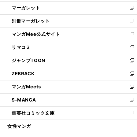
開
ウ
ン
し
マーガレット
く
で
ド
い
新
開
ウ
ウ
し
別冊マーガレット
く
で
ィ
い
新
開
ン
ウ
し
マンガMee公式サイト
く
ド
ィ
い
新
ウ
ン
ウ
し
リマコミ
で
ド
ィ
い
新
開
ウ
ン
ウ
し
ジャンプTOON
く
で
ド
ィ
い
新
開
ウ
ン
ウ
し
ZEBRACK
く
で
ド
ィ
い
新
開
ウ
ン
ウ
し
マンガMeets
く
で
ド
ィ
い
新
開
ウ
ン
ウ
し
S-MANGA
く
で
ド
ィ
い
新
開
ウ
ン
ウ
し
集英社コミック文庫
く
で
ド
ィ
い
新
開
ウ
ン
ウ
し
女性マンガ
く
で
ド
ィ
い
開
ウ
ン
ウ