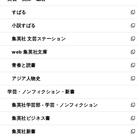
開
ウ
ン
すばる
く
で
ド
新
開
ウ
し
小説すばる
く
で
い
新
開
ウ
し
集英社 文芸ステーション
く
ィ
い
新
ン
ウ
し
web 集英社文庫
ド
ィ
い
新
ウ
ン
ウ
し
青春と読書
で
ド
ィ
い
新
開
ウ
ン
ウ
し
アジア人物史
く
で
ド
ィ
い
新
開
ウ
ン
ウ
し
学芸・ノンフィクション・新書
く
で
ド
ィ
い
開
ウ
ン
ウ
集英社学芸部 - 学芸・ノンフィクション
く
で
ド
ィ
新
開
ウ
ン
し
集英社ビジネス書
く
で
ド
い
新
開
ウ
ウ
し
集英社新書
く
で
ィ
い
新
開