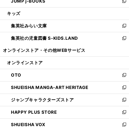
JUMP j-BOOKS
で
ド
ィ
い
新
開
ウ
ン
ウ
し
キッズ
く
で
ド
ィ
い
開
ウ
ン
ウ
集英社みらい文庫
く
で
ド
ィ
新
開
ウ
ン
し
集英社の児童図書 S-KIDS.LAND
く
で
ド
い
新
開
ウ
ウ
し
オンラインストア・
その他WEBサービス
く
で
ィ
い
開
ン
ウ
オンラインストア
く
ド
ィ
ウ
ン
OTO
で
ド
新
開
ウ
し
SHUEISHA MANGA-ART HERITAGE
く
で
い
新
開
ウ
し
ジャンプキャラクターズストア
く
ィ
い
新
ン
ウ
し
HAPPY PLUS STORE
ド
ィ
い
新
ウ
ン
ウ
し
SHUEISHA VOX
で
ド
ィ
い
新