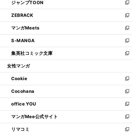
ジャンプTOON
く
で
ド
ィ
い
新
開
ウ
ン
ウ
し
ZEBRACK
く
で
ド
ィ
い
新
開
ウ
ン
ウ
し
マンガMeets
く
で
ド
ィ
い
新
開
ウ
ン
ウ
し
S-MANGA
く
で
ド
ィ
い
新
開
ウ
ン
ウ
し
集英社コミック文庫
く
で
ド
ィ
い
新
開
ウ
ン
ウ
し
女性マンガ
く
で
ド
ィ
い
開
ウ
ン
ウ
Cookie
く
で
ド
ィ
新
開
ウ
ン
し
Cocohana
く
で
ド
い
新
開
ウ
ウ
し
office YOU
く
で
ィ
い
新
開
ン
ウ
し
マンガMee公式サイト
く
ド
ィ
い
新
ウ
ン
ウ
し
リマコミ
で
ド
ィ
い
新