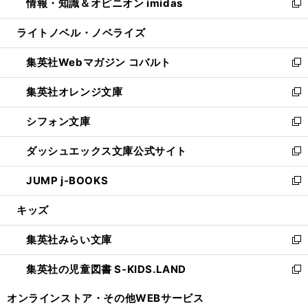
情報・知識＆オピニオン imidas
く
で
ド
ィ
い
新
開
ウ
ン
ウ
し
ライトノベル・ノベライズ
く
で
ド
ィ
い
開
ウ
ン
ウ
集英社Webマガジン コバルト
く
で
ド
ィ
新
開
ウ
ン
し
集英社オレンジ文庫
く
で
ド
い
新
開
ウ
ウ
し
シフォン文庫
く
で
ィ
い
新
開
ン
ウ
し
ダッシュエックス文庫公式サイト
く
ド
ィ
い
新
ウ
ン
ウ
し
JUMP j-BOOKS
で
ド
ィ
い
新
開
ウ
ン
ウ
し
キッズ
く
で
ド
ィ
い
開
ウ
ン
ウ
集英社みらい文庫
く
で
ド
ィ
新
開
ウ
ン
し
集英社の児童図書 S-KIDS.LAND
く
で
ド
い
新
開
ウ
ウ
し
オンラインストア・
その他WEBサービス
く
で
ィ
い