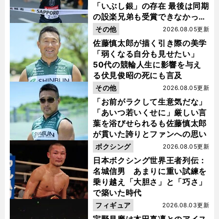
「いぶし銀」の存在 最後は同期
の設楽兄弟も受賞できなかった
金栗杯に輝く
その他
2026.08.05更新
佐藤慎太郎が描く引き際の美学
「弱くなる自分も見せたい」
50代の競輪人生に影響を与え
る伏見俊昭の死にも言及
その他
2026.08.05更新
「お前がラクして生意気だな」
「あいつ若いくせに」厳しい言
葉を浴びせられるも佐藤慎太郎
が貫いた誇りとファンへの思い
ボクシング
2026.08.05更新
日本ボクシング世界王者列伝：
名城信男 あまりに重い試練を
乗り越え「大胆さ」と「巧さ」
で築いた時代
フィギュア
2026.08.03更新