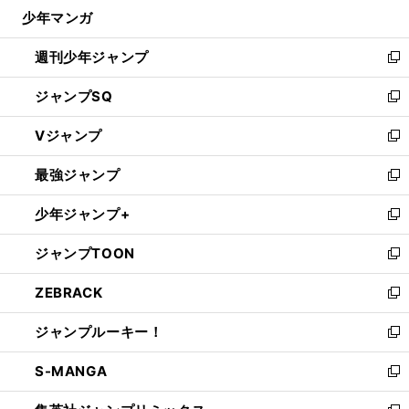
じ
】
・
【
総
】
・
少年マンガ
で
る
合格闘技
マイケル
ジャクソンの長男がグレイシー柔術にハマる
開
週刊少年ジャンプ
く
新
し
ジャンプSQ
い
新
ウ
し
Vジャンプ
ィ
い
新
ン
ウ
し
最強ジャンプ
ド
ィ
い
新
ウ
ン
ウ
し
少年ジャンプ+
で
ド
ィ
い
新
開
ウ
ン
ウ
し
ジャンプTOON
く
で
ド
ィ
い
新
開
ウ
ン
ウ
し
ZEBRACK
く
で
ド
ィ
い
新
開
ウ
ン
ウ
し
ジャンプルーキー！
く
で
ド
ィ
い
新
開
ウ
ン
ウ
し
S-MANGA
く
で
ド
ィ
い
新
開
ウ
ン
ウ
し