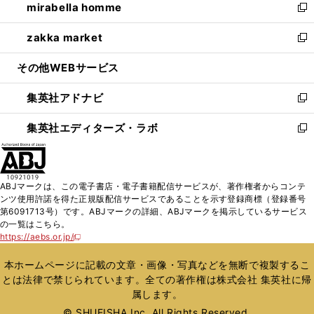
mirabella homme
く
で
ド
ィ
い
新
開
ウ
ン
ウ
し
zakka market
く
で
ド
ィ
い
新
開
ウ
ン
ウ
し
その他WEBサービス
く
で
ド
ィ
い
開
ウ
ン
ウ
集英社アドナビ
く
で
ド
ィ
新
開
ウ
ン
し
集英社エディターズ・ラボ
く
で
ド
い
新
開
ウ
ウ
し
く
で
ィ
い
開
ン
ウ
ABJマークは、この電子書店・電子書籍配信サービスが、著作権者からコンテ
く
ド
ィ
ンツ使用許諾を得た正規版配信サービスであることを示す登録商標（登録番号
ウ
ン
第6091713号）です。ABJマークの詳細、ABJマークを掲示しているサービス
で
ド
の一覧はこちら。
開
ウ
https://aebs.or.jp/
新
く
で
し
い
開
本ホームページに記載の文章・画像・写真などを無断で複製するこ
ウ
く
とは法律で禁じられています。全ての著作権は株式会社 集英社に帰
ィ
属します。
ン
ド
© SHUEISHA Inc. All Rights Reserved.