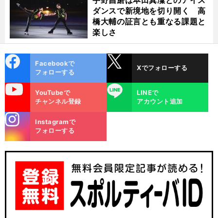
宇野昌磨は本田真凜とのアイス
ダンスで新境地を切り開く 高
橋大輔の証言とも重なる課題と
楽しさ
cebo
X
Facebookで
Xでフォローする
ok
フォローする
uTube
LINE
YouTubeで
LINEで
チャンネル登録
アカウント追加
stagra
Instagramで
m
フォローする