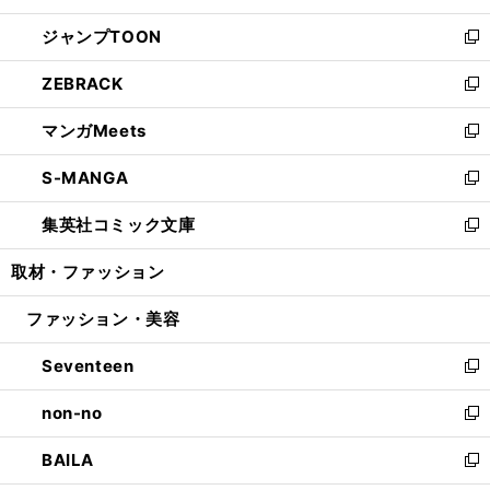
開
ウ
ン
ウ
し
ジャンプTOON
く
で
ド
ィ
い
新
開
ウ
ン
ウ
し
ZEBRACK
く
で
ド
ィ
い
新
開
ウ
ン
ウ
し
マンガMeets
く
で
ド
ィ
い
新
開
ウ
ン
ウ
し
S-MANGA
く
で
ド
ィ
い
新
開
ウ
ン
ウ
し
集英社コミック文庫
く
で
ド
ィ
い
新
開
ウ
ン
ウ
し
取材・ファッション
く
で
ド
ィ
い
開
ウ
ン
ウ
ファッション・美容
く
で
ド
ィ
開
ウ
ン
Seventeen
く
で
ド
新
開
ウ
し
non-no
く
で
い
新
開
ウ
し
BAILA
く
ィ
い
新
ン
ウ
し