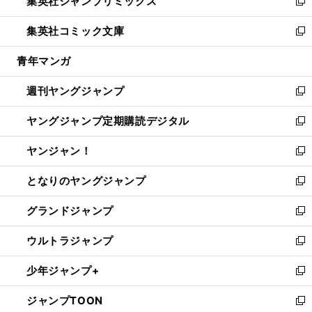
集英社ジャンプリミックス
く
で
ド
ィ
い
新
開
ウ
ン
ウ
し
集英社コミック文庫
く
で
ド
ィ
い
新
開
ウ
ン
ウ
し
青年マンガ
く
で
ド
ィ
い
開
ウ
ン
ウ
週刊ヤングジャンプ
く
で
ド
ィ
新
開
ウ
ン
し
ヤングジャンプ定期購読デジタル
く
で
ド
い
新
開
ウ
ウ
し
ヤンジャン！
く
で
ィ
い
新
開
ン
ウ
し
となりのヤングジャンプ
く
ド
ィ
い
新
ウ
ン
ウ
し
グランドジャンプ
で
ド
ィ
い
新
開
ウ
ン
ウ
し
ウルトラジャンプ
く
で
ド
ィ
い
新
開
ウ
ン
ウ
し
少年ジャンプ+
く
で
ド
ィ
い
新
開
ウ
ン
ウ
し
ジャンプTOON
く
で
ド
ィ
い
新