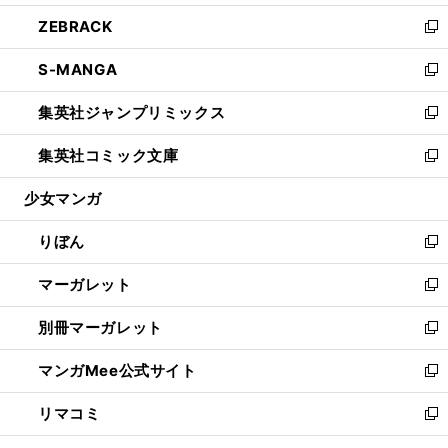
開
ウ
ン
ウ
し
ZEBRACK
く
で
ド
ィ
い
新
開
ウ
ン
ウ
し
S-MANGA
く
で
ド
ィ
い
新
開
ウ
ン
ウ
し
集英社ジャンプリミックス
く
で
ド
ィ
い
新
開
ウ
ン
ウ
し
集英社コミック文庫
く
で
ド
ィ
い
新
開
ウ
ン
ウ
し
少女マンガ
く
で
ド
ィ
い
開
ウ
ン
ウ
りぼん
く
で
ド
ィ
新
開
ウ
ン
し
マーガレット
く
で
ド
い
新
開
ウ
ウ
し
別冊マーガレット
く
で
ィ
い
新
開
ン
ウ
し
マンガMee公式サイト
く
ド
ィ
い
新
ウ
ン
ウ
し
リマコミ
で
ド
ィ
い
新
開
ウ
ン
ウ
し