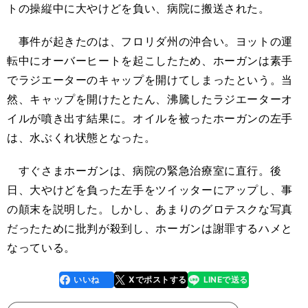
トの操縦中に大やけどを負い、病院に搬送された。
事件が起きたのは、フロリダ州の沖合い。ヨットの運
転中にオーバーヒートを起こしたため、ホーガンは素手
でラジエーターのキャップを開けてしまったという。当
然、キャップを開けたとたん、沸騰したラジエーターオ
イルが噴き出す結果に。オイルを被ったホーガンの左手
は、水ぶくれ状態となった。
すぐさまホーガンは、病院の緊急治療室に直行。後
日、大やけどを負った左手をツイッターにアップし、事
の顛末を説明した。しかし、あまりのグロテスクな写真
だったために批判が殺到し、ホーガンは謝罪するハメと
なっている。
いいね
Xでポストする
LINEで送る
line
faceboo
x
k