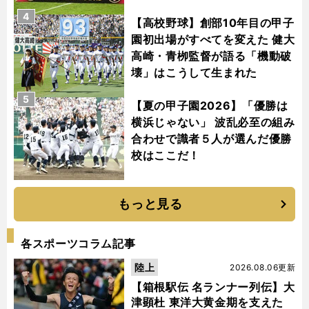
4
【高校野球】創部10年目の甲子
園初出場がすべてを変えた 健大
高崎・青栁監督が語る「機動破
壊」はこうして生まれた
5
【夏の甲子園2026】「優勝は
横浜じゃない」 波乱必至の組み
合わせで識者５人が選んだ優勝
校はここだ！
もっと見る
各スポーツコラム記事
陸上
2026.08.06更新
【箱根駅伝 名ランナー列伝】大
津顕杜 東洋大黄金期を支えた