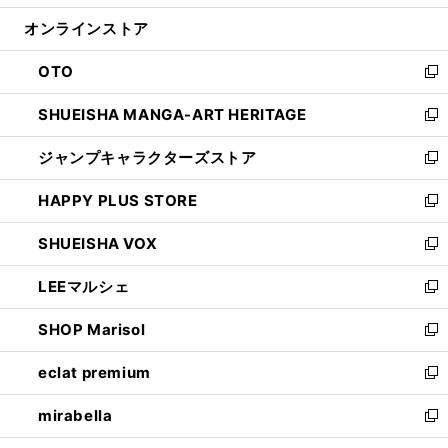
開
ン
ウ
オンラインストア
く
ド
ィ
ウ
ン
OTO
で
ド
新
開
ウ
し
SHUEISHA MANGA-ART HERITAGE
く
で
い
新
開
ウ
し
ジャンプキャラクターズストア
く
ィ
い
新
ン
ウ
し
HAPPY PLUS STORE
ド
ィ
い
新
ウ
ン
ウ
し
SHUEISHA VOX
で
ド
ィ
い
新
開
ウ
ン
ウ
し
LEEマルシェ
く
で
ド
ィ
い
新
開
ウ
ン
ウ
し
SHOP Marisol
く
で
ド
ィ
い
新
開
ウ
ン
ウ
し
eclat premium
く
で
ド
ィ
い
新
開
ウ
ン
ウ
し
mirabella
く
で
ド
ィ
い
新
開
ウ
ン
ウ
し