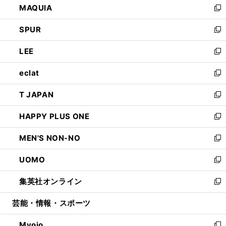
MAQUIA
ド
ィ
い
新
ウ
ン
ウ
し
SPUR
で
ド
ィ
い
新
開
ウ
ン
ウ
し
LEE
く
で
ド
ィ
い
新
開
ウ
ン
ウ
し
eclat
く
で
ド
ィ
い
新
開
ウ
ン
ウ
し
T JAPAN
く
で
ド
ィ
い
新
開
ウ
ン
ウ
し
HAPPY PLUS ONE
く
で
ド
ィ
い
新
開
ウ
ン
ウ
し
MEN'S NON-NO
く
で
ド
ィ
い
新
開
ウ
ン
ウ
し
UOMO
く
で
ド
ィ
い
新
開
ウ
ン
ウ
し
集英社オンライン
く
で
ド
ィ
い
新
開
ウ
ン
ウ
し
芸能・情報・スポーツ
く
で
ド
ィ
い
開
ウ
ン
ウ
Myojo
く
で
ド
ィ