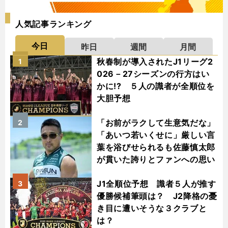
人気記事ランキング
今日
昨日
週間
月間
秋春制が導入されたJ1リーグ2
1
026－27シーズンの行方はい
かに!? ５人の識者が全順位を
大胆予想
「お前がラクして生意気だな」
2
「あいつ若いくせに」厳しい言
葉を浴びせられるも佐藤慎太郎
が貫いた誇りとファンへの思い
J1全順位予想 識者５人が推す
3
優勝候補筆頭は？ J2降格の憂
き目に遭いそうな３クラブと
は？