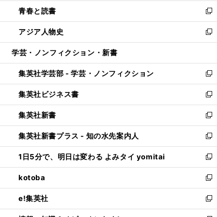
ウ
ン
ウ
し
青春と読書
で
ド
ィ
い
新
開
ウ
ン
ウ
し
アジア人物史
く
で
ド
ィ
い
新
開
ウ
ン
ウ
し
学芸・ノンフィクション・新書
く
で
ド
ィ
い
開
ウ
ン
ウ
集英社学芸部 - 学芸・ノンフィクション
く
で
ド
ィ
新
開
ウ
ン
し
集英社ビジネス書
く
で
ド
い
新
開
ウ
ウ
し
集英社新書
く
で
ィ
い
新
開
ン
ウ
し
集英社新書プラス - 知の水先案内人
く
ド
ィ
い
新
ウ
ン
ウ
し
1日5分で、明日は変わる よみタイ yomitai
で
ド
ィ
い
新
開
ウ
ン
ウ
し
kotoba
く
で
ド
ィ
い
新
開
ウ
ン
ウ
し
e!集英社
く
で
ド
ィ
い
新
開
ウ
ン
ウ
し