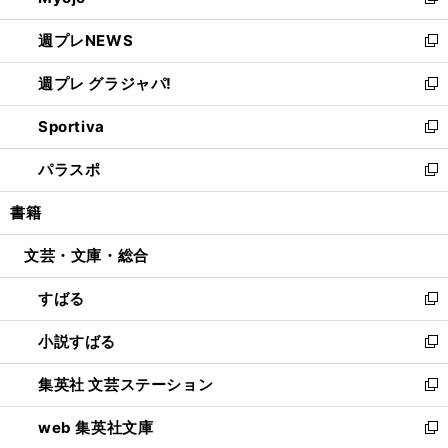
新
開
ウ
ン
し
週プレNEWS
く
で
ド
い
新
開
ウ
ウ
し
週プレ グラジャパ!
く
で
ィ
い
新
開
ン
ウ
し
Sportiva
く
ド
ィ
い
新
ウ
ン
ウ
し
パラスポ
で
ド
ィ
い
新
開
ウ
ン
ウ
し
書籍
く
で
ド
ィ
い
開
ウ
ン
ウ
文芸・文庫・総合
く
で
ド
ィ
開
ウ
ン
すばる
く
で
ド
新
開
ウ
し
小説すばる
く
で
い
新
開
ウ
し
集英社 文芸ステーション
く
ィ
い
新
ン
ウ
し
web 集英社文庫
ド
ィ
い
新