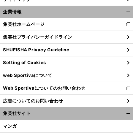
企業情報
開
く/
集英社ホームページ
新
閉
し
じ
集英社プライバシーガイドライン
い
る
ウ
SHUEISHA Privacy Guideline
ィ
ン
Setting of Cookies
ド
ウ
web Sportivaについて
で
開
Web Sportivaについてのお問い合わせ
く
新
し
広告についてのお問い合わせ
い
ウ
集英社サイト
ィ
開
ン
く/
マンガ
ド
閉
ウ