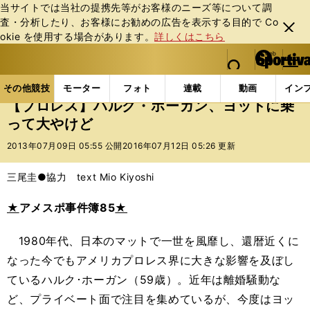
当サイトでは当社の提携先等がお客様のニーズ等について調
査・分析したり、お客様にお勧めの広告を表⽰する⽬的で Co
閉じ
okie を使⽤する場合があります。
詳しくはこちら
る
マイペ
web Sportiva (webスポルティーバ)
検索
メニュ
we
ー
その他競技の記事一覧
格闘技
プロレス
【プロ
b
ジ
その他競技
モーター
フォト
連載
動画
イン
ス
【プロレス】ハルク・ホーガン、ヨットに乗
ポ
って大やけど
ル
テ
2013年07月09日 05:55 公開
2016年07月12日 05:26 更新
ィ
ー
三尾圭●協力 text Mio Kiyoshi
バ
★
アメスポ事件簿85
★
1980年代、日本のマットで一世を風靡し、還暦近くに
なった今でもアメリカプロレス界に大きな影響を及ぼし
ているハルク･ホーガン（59歳）。近年は離婚騒動な
ど、プライベート面で注目を集めているが、今度はヨッ