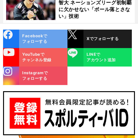
智大 ネーションズリーグ初制覇
に欠かせない「ボール落とさな
い」技術
cebo
X
Facebookで
Xでフォローする
ok
フォローする
uTube
LINE
YouTubeで
LINEで
チャンネル登録
アカウント追加
stagra
Instagramで
m
フォローする