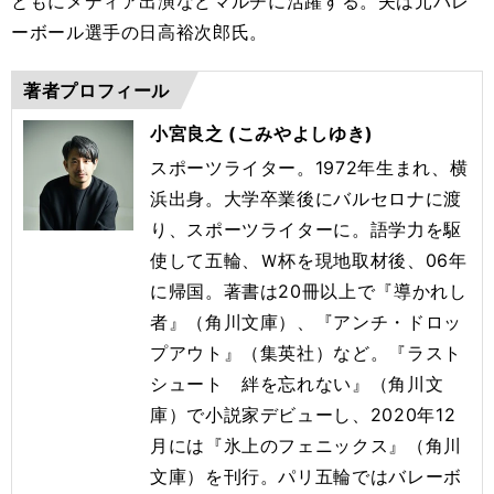
ともにメディア出演などマルチに活躍する。夫は元バレ
ーボール選手の日高裕次郎氏。
著者プロフィール
小宮良之 (こみやよしゆき)
スポーツライター。1972年生まれ、横
浜出身。大学卒業後にバルセロナに渡
り、スポーツライターに。語学力を駆
使して五輪、Ｗ杯を現地取材後、06年
に帰国。著書は20冊以上で『導かれし
者』（角川文庫）、『アンチ・ドロッ
プアウト』（集英社）など。『ラスト
シュート 絆を忘れない』（角川文
庫）で小説家デビューし、2020年12
月には『氷上のフェニックス』（角川
文庫）を刊行。
パリ五輪ではバレーボ