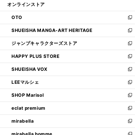
オンラインストア
く
ド
ィ
ウ
ン
OTO
で
ド
新
開
ウ
し
SHUEISHA MANGA-ART HERITAGE
く
で
い
新
開
ウ
し
ジャンプキャラクターズストア
く
ィ
い
新
ン
ウ
し
HAPPY PLUS STORE
ド
ィ
い
新
ウ
ン
ウ
し
SHUEISHA VOX
で
ド
ィ
い
新
開
ウ
ン
ウ
し
LEEマルシェ
く
で
ド
ィ
い
新
開
ウ
ン
ウ
し
SHOP Marisol
く
で
ド
ィ
い
新
開
ウ
ン
ウ
し
eclat premium
く
で
ド
ィ
い
新
開
ウ
ン
ウ
し
mirabella
く
で
ド
ィ
い
新
開
ウ
ン
ウ
し
mirabella homme
く
で
ド
ィ
い