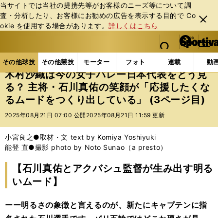
当サイトでは当社の提携先等がお客様のニーズ等について調
査・分析したり、お客様にお勧めの広告を表⽰する⽬的で Co
閉じ
okie を使⽤する場合があります。
詳しくはこちら
る
マイペ
web Sportiva (webスポルティーバ)
検索
メニュ
we
ー
その他球技の記事一覧
バレー
木村沙織は今の女子バ
b
ジ
その他球技
その他競技
モーター
フォト
連載
動
ス
木村沙織は今の女子バレー日本代表をどう見
ポ
る？ 主将・石川真佑の笑顔が「応援したくな
ル
るムードをつくり出している」 (3ページ目)
テ
ィ
2025年08月21日 07:00 公開
2025年08月21日 11:59 更新
ー
バ
小宮良之●取材・文 text by Komiya Yoshiyuki
能登 直●撮影 photo by Noto Sunao（a presto）
【石川真佑とアクバシュ監督が生み出す明る
いムード】
ーー明るさの象徴と言えるのが、新たにキャプテンに指