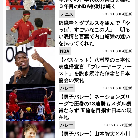
３年目のNBA挑戦は続く
テニス
2026.08.04更新
錦織圭とダブルスを組んで「や
っぱ、すごいなこの人」 明る
い表情と言葉で内山靖崇の迷い
を払ってくれた
NBA
2026.08.04更新
【バスケット】八村塁の日本代
表復帰宣言 「プレーヤーファー
スト」を説き続けた信念と日本
協会の変化
バレー
2026.08.03更新
【男子バレー】ネーションズリ
ーグで圧巻の13連勝もメダル獲
得ならず 五輪を目指す日本の現
在地
バレー
2026.07.28更新
【男子バレー】山本智大と小川