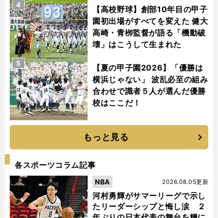
4
【高校野球】創部10年目の甲子
園初出場がすべてを変えた 健大
高崎・青栁監督が語る「機動破
壊」はこうして生まれた
5
【夏の甲子園2026】「優勝は
横浜じゃない」 波乱必至の組み
合わせで識者５人が選んだ優勝
校はここだ！
もっと見る
各スポーツコラム記事
NBA
2026.08.05更新
河村勇輝がサマーリーグで示し
たリーダーシップと悔し涙 ２
年ぶりの日本代表の舞台を糧に