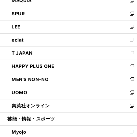
MAQUIA
ド
ィ
い
新
ウ
ン
ウ
し
SPUR
で
ド
ィ
い
新
開
ウ
ン
ウ
し
LEE
く
で
ド
ィ
い
新
開
ウ
ン
ウ
し
eclat
く
で
ド
ィ
い
新
開
ウ
ン
ウ
し
T JAPAN
く
で
ド
ィ
い
新
開
ウ
ン
ウ
し
HAPPY PLUS ONE
く
で
ド
ィ
い
新
開
ウ
ン
ウ
し
MEN'S NON-NO
く
で
ド
ィ
い
新
開
ウ
ン
ウ
し
UOMO
く
で
ド
ィ
い
新
開
ウ
ン
ウ
し
集英社オンライン
く
で
ド
ィ
い
新
開
ウ
ン
ウ
し
芸能・情報・スポーツ
く
で
ド
ィ
い
開
ウ
ン
ウ
Myojo
く
で
ド
ィ
新