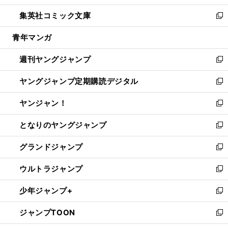
開
ウ
ン
ウ
し
集英社コミック文庫
く
で
ド
ィ
い
新
開
ウ
ン
ウ
し
青年マンガ
く
で
ド
ィ
い
開
ウ
ン
ウ
週刊ヤングジャンプ
く
で
ド
ィ
新
開
ウ
ン
し
ヤングジャンプ定期購読デジタル
く
で
ド
い
新
開
ウ
ウ
し
ヤンジャン！
く
で
ィ
い
新
開
ン
ウ
し
となりのヤングジャンプ
く
ド
ィ
い
新
ウ
ン
ウ
し
グランドジャンプ
で
ド
ィ
い
新
開
ウ
ン
ウ
し
ウルトラジャンプ
く
で
ド
ィ
い
新
開
ウ
ン
ウ
し
少年ジャンプ+
く
で
ド
ィ
い
新
開
ウ
ン
ウ
し
ジャンプTOON
く
で
ド
ィ
い
新
開
ウ
ン
ウ
し