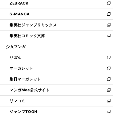
ZEBRACK
く
で
ド
ィ
い
新
開
ウ
ン
ウ
し
S-MANGA
く
で
ド
ィ
い
新
開
ウ
ン
ウ
し
集英社ジャンプリミックス
く
で
ド
ィ
い
新
開
ウ
ン
ウ
し
集英社コミック文庫
く
で
ド
ィ
い
新
開
ウ
ン
ウ
し
少女マンガ
く
で
ド
ィ
い
開
ウ
ン
ウ
りぼん
く
で
ド
ィ
新
開
ウ
ン
し
マーガレット
く
で
ド
い
新
開
ウ
ウ
し
別冊マーガレット
く
で
ィ
い
新
開
ン
ウ
し
マンガMee公式サイト
く
ド
ィ
い
新
ウ
ン
ウ
し
リマコミ
で
ド
ィ
い
新
開
ウ
ン
ウ
し
ジャンプTOON
く
で
ド
ィ
い
新