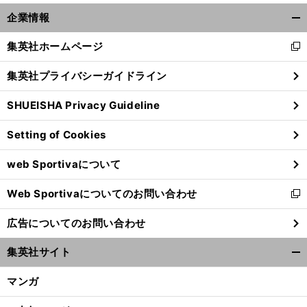
企業情報
開
く/
集英社ホームページ
新
閉
し
じ
集英社プライバシーガイドライン
い
る
ウ
SHUEISHA Privacy Guideline
ィ
ン
Setting of Cookies
ド
ウ
web Sportivaについて
で
開
Web Sportivaについてのお問い合わせ
く
新
し
広告についてのお問い合わせ
い
ウ
集英社サイト
ィ
開
ン
く/
マンガ
ド
閉
ウ
じ