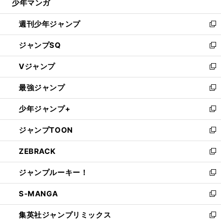
少年マンガ
で
る
開
週刊少年ジャンプ
く
新
し
ジャンプSQ
い
新
ウ
し
Vジャンプ
ィ
い
新
ン
ウ
し
最強ジャンプ
ド
ィ
い
新
ウ
ン
ウ
し
少年ジャンプ+
で
ド
ィ
い
新
開
ウ
ン
ウ
し
ジャンプTOON
く
で
ド
ィ
い
新
開
ウ
ン
ウ
し
ZEBRACK
く
で
ド
ィ
い
新
開
ウ
ン
ウ
し
ジャンプルーキー！
く
で
ド
ィ
い
新
開
ウ
ン
ウ
し
S-MANGA
く
で
ド
ィ
い
新
開
ウ
ン
ウ
し
集英社ジャンプリミックス
く
で
ド
ィ
い
新