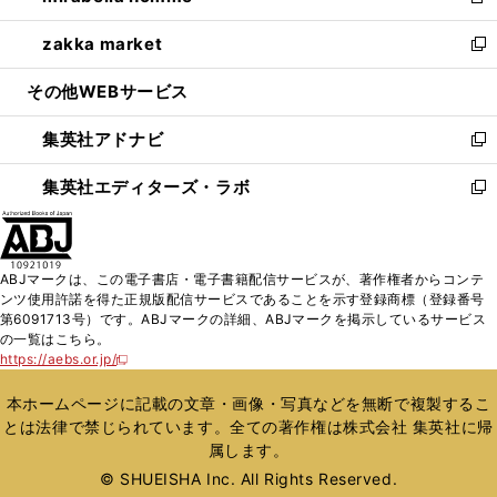
新
開
ウ
ン
ウ
し
zakka market
く
で
ド
ィ
い
新
開
ウ
ン
ウ
し
その他WEBサービス
く
で
ド
ィ
い
開
ウ
ン
ウ
集英社アドナビ
く
で
ド
ィ
新
開
ウ
ン
し
集英社エディターズ・ラボ
く
で
ド
い
新
開
ウ
ウ
し
く
で
ィ
い
開
ン
ウ
ABJマークは、この電子書店・電子書籍配信サービスが、著作権者からコンテ
く
ド
ィ
ンツ使用許諾を得た正規版配信サービスであることを示す登録商標（登録番号
ウ
ン
第6091713号）です。ABJマークの詳細、ABJマークを掲示しているサービス
で
ド
の一覧はこちら。
開
ウ
https://aebs.or.jp/
新
く
で
し
い
開
本ホームページに記載の文章・画像・写真などを無断で複製するこ
ウ
く
とは法律で禁じられています。全ての著作権は株式会社 集英社に帰
ィ
属します。
ン
ド
© SHUEISHA Inc. All Rights Reserved.
ウ