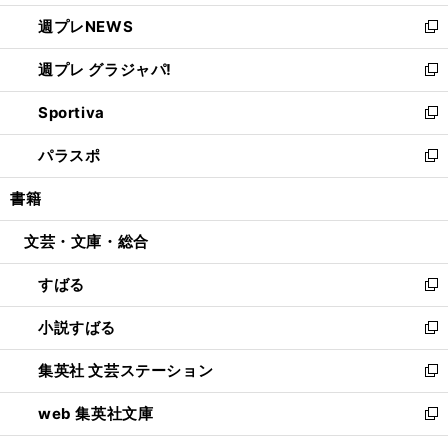
開
ウ
ン
し
週プレNEWS
く
で
ド
い
新
開
ウ
ウ
し
週プレ グラジャパ!
く
で
ィ
い
新
開
ン
ウ
し
Sportiva
く
ド
ィ
い
新
ウ
ン
ウ
し
パラスポ
で
ド
ィ
い
新
開
ウ
ン
ウ
し
書籍
く
で
ド
ィ
い
開
ウ
ン
ウ
文芸・文庫・総合
く
で
ド
ィ
開
ウ
ン
すばる
く
で
ド
新
開
ウ
し
小説すばる
く
で
い
新
開
ウ
し
集英社 文芸ステーション
く
ィ
い
新
ン
ウ
し
web 集英社文庫
ド
ィ
い
新
ウ
ン
ウ
し