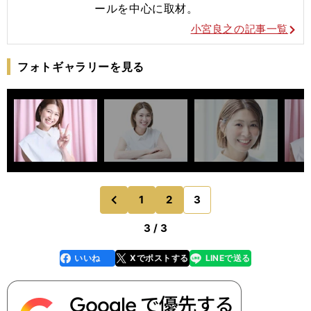
ールを
中心に取材。
小宮良之の記事一覧
フォトギャラリーを見る
1
2
3
のページへ
前
3 / 3
いいね
Xでポストする
LINEで送る
line
faceboo
x
k