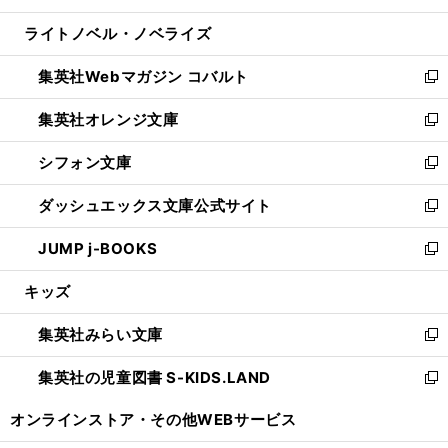
開
ウ
ン
ウ
し
ライトノベル・ノベライズ
く
で
ド
ィ
い
開
ウ
ン
ウ
集英社Webマガジン コバルト
く
で
ド
ィ
新
開
ウ
ン
し
集英社オレンジ文庫
く
で
ド
い
新
開
ウ
ウ
し
シフォン文庫
く
で
ィ
い
新
開
ン
ウ
し
ダッシュエックス文庫公式サイト
く
ド
ィ
い
新
ウ
ン
ウ
し
JUMP j-BOOKS
で
ド
ィ
い
新
開
ウ
ン
ウ
し
キッズ
く
で
ド
ィ
い
開
ウ
ン
ウ
集英社みらい文庫
く
で
ド
ィ
新
開
ウ
ン
し
集英社の児童図書 S-KIDS.LAND
く
で
ド
い
新
開
ウ
ウ
し
オンラインストア・
その他WEBサービス
く
で
ィ
い
開
ン
ウ