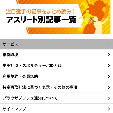
木
・
伸
」
、
個
」
村沙織が世界バレーを展望
注目の18歳
秋本美空を「
びしろしかない
と絶賛
「
人的に好きな選手
も明かす
サービス
開
く/
推奨環境
閉
じ
集英社ID・スポルティーバIDとは
る
利用規約・会員規約
特定商取引法に基づく表示・その他の事項
ブラウザプッシュ通知について
サイトマップ