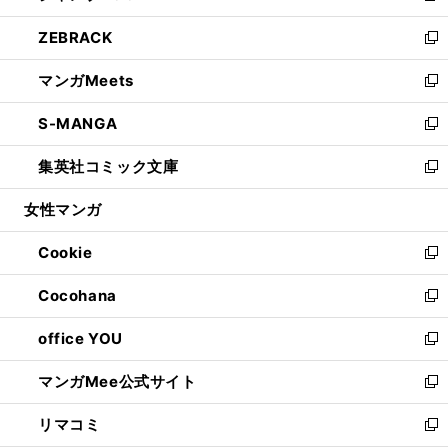
開
ウ
ン
ウ
し
ZEBRACK
く
で
ド
ィ
い
新
開
ウ
ン
ウ
し
マンガMeets
く
で
ド
ィ
い
新
開
ウ
ン
ウ
し
S-MANGA
く
で
ド
ィ
い
新
開
ウ
ン
ウ
し
集英社コミック文庫
く
で
ド
ィ
い
新
開
ウ
ン
ウ
し
女性マンガ
く
で
ド
ィ
い
開
ウ
ン
ウ
Cookie
く
で
ド
ィ
新
開
ウ
ン
し
Cocohana
く
で
ド
い
新
開
ウ
ウ
し
office YOU
く
で
ィ
い
新
開
ン
ウ
し
マンガMee公式サイト
く
ド
ィ
い
新
ウ
ン
ウ
し
リマコミ
で
ド
ィ
い
新
開
ウ
ン