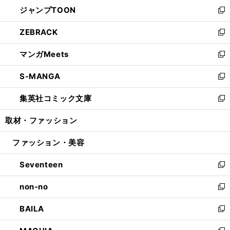
ウ
し
ジャンプTOON
く
で
ド
ィ
い
新
開
ウ
ン
ウ
し
ZEBRACK
く
で
ド
ィ
い
新
開
ウ
ン
ウ
し
マンガMeets
く
で
ド
ィ
い
新
開
ウ
ン
ウ
し
S-MANGA
く
で
ド
ィ
い
新
開
ウ
ン
ウ
し
集英社コミック文庫
く
で
ド
ィ
い
新
開
ウ
ン
ウ
し
取材・ファッション
く
で
ド
ィ
い
開
ウ
ン
ウ
ファッション・美容
く
で
ド
ィ
開
ウ
ン
Seventeen
く
で
ド
新
開
ウ
し
non-no
く
で
い
新
開
ウ
し
BAILA
く
ィ
い
新
ン
ウ
し