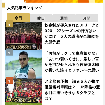
人気記事ランキング
今日
昨日
週間
月間
秋春制が導入されたJ1リーグ2
1
026－27シーズンの行方はい
かに!? ５人の識者が全順位を
大胆予想
「お前がラクして生意気だな」
2
「あいつ若いくせに」厳しい言
葉を浴びせられるも佐藤慎太郎
が貫いた誇りとファンへの思い
J1全順位予想 識者５人が推す
3
優勝候補筆頭は？ J2降格の憂
き目に遭いそうな３クラブと
は？