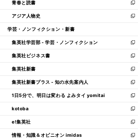
青春と読書
で
ド
ィ
い
新
開
ウ
ン
ウ
し
アジア人物史
く
で
ド
ィ
い
新
開
ウ
ン
ウ
し
学芸・ノンフィクション・新書
く
で
ド
ィ
い
開
ウ
ン
ウ
集英社学芸部 - 学芸・ノンフィクション
く
で
ド
ィ
新
開
ウ
ン
し
集英社ビジネス書
く
で
ド
い
新
開
ウ
ウ
し
集英社新書
く
で
ィ
い
新
開
ン
ウ
し
集英社新書プラス - 知の水先案内人
く
ド
ィ
い
新
ウ
ン
ウ
し
1日5分で、明日は変わる よみタイ yomitai
で
ド
ィ
い
新
開
ウ
ン
ウ
し
kotoba
く
で
ド
ィ
い
新
開
ウ
ン
ウ
し
e!集英社
く
で
ド
ィ
い
新
開
ウ
ン
ウ
し
情報・知識＆オピニオン imidas
く
で
ド
ィ
い
新