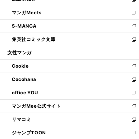
ィ
い
新
開
ウ
ン
ウ
し
マンガMeets
く
で
ド
ィ
い
新
開
ウ
ン
ウ
し
S-MANGA
く
で
ド
ィ
い
新
開
ウ
ン
ウ
し
集英社コミック文庫
く
で
ド
ィ
い
新
開
ウ
ン
ウ
し
女性マンガ
く
で
ド
ィ
い
開
ウ
ン
ウ
Cookie
く
で
ド
ィ
新
開
ウ
ン
し
Cocohana
く
で
ド
い
新
開
ウ
ウ
し
office YOU
く
で
ィ
い
新
開
ン
ウ
し
マンガMee公式サイト
く
ド
ィ
い
新
ウ
ン
ウ
し
リマコミ
で
ド
ィ
い
新
開
ウ
ン
ウ
し
ジャンプTOON
く
で
ド
ィ
い
新