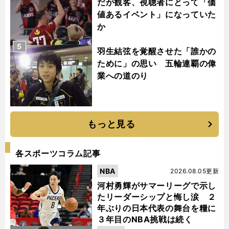
だが観客、視聴者にとって「価
値あるイベント」になっていた
か
5
羽生結弦を覚醒させた「誰かの
ために」の思い 五輪連覇の偉
業への道のり
もっと見る
各スポーツコラム記事
NBA
2026.08.05更新
河村勇輝がサマーリーグで示し
たリーダーシップと悔し涙 ２
年ぶりの日本代表の舞台を糧に
３年目のNBA挑戦は続く