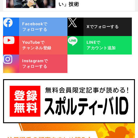
い」技術
cebo
X
Facebookで
Xでフォローする
ok
フォローする
uTube
LINE
YouTubeで
LINEで
チャンネル登録
アカウント追加
stagra
Instagramで
m
フォローする