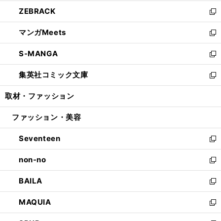
開
ウ
ン
ウ
し
ZEBRACK
く
で
ド
ィ
い
新
開
ウ
ン
ウ
し
マンガMeets
く
で
ド
ィ
い
新
開
ウ
ン
ウ
し
S-MANGA
く
で
ド
ィ
い
新
開
ウ
ン
ウ
し
集英社コミック文庫
く
で
ド
ィ
い
新
開
ウ
ン
ウ
し
取材・ファッション
く
で
ド
ィ
い
開
ウ
ン
ウ
ファッション・美容
く
で
ド
ィ
開
ウ
ン
Seventeen
く
で
ド
新
開
ウ
し
non-no
く
で
い
新
開
ウ
し
BAILA
く
ィ
い
新
ン
ウ
し
MAQUIA
ド
ィ
い
新
ウ
ン
ウ
し