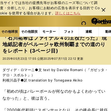
当サイトでは当社の提携先等がお客様のニーズ等について調
査・分析したり、お客様にお勧めの広告を表⽰する⽬的で Co
閉じ
okie を使⽤する場合があります。
詳しくはこちら
る
マイペ
web Sportiva (webスポルティーバ)
検索
メニュ
we
ー
その他球技の記事一覧
バレー
「石川祐希はファイナ
b
ジ
その他球技
その他競技
モーター
フォト
連載
動
ス
「石川祐希はファイナル４の主役だった」 現
ポ
地紙記者がペルージャ欧州制覇までの道のり
ル
をレポート (3ページ目)
テ
ィ
2025年05月23日 17:55 公開
2025年07月11日 22:12 更新
ー
バ
ダヴィデ・ロマーニ●文 text by Davide Romani（『ガゼッタ・
デロ・スポルト』）
利根川晶子●訳 translation by Tonegawa Akiko
「初めの頃はバレーボールが何なのかもよくわかってい
なかった」と、彼は言う。
「2000年代初頭にスポンサーとなり、その後会長に就任