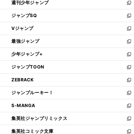
週刊少年ジャンプ
く
新
し
ジャンプSQ
い
新
ウ
し
Vジャンプ
ィ
い
新
ン
ウ
し
最強ジャンプ
ド
ィ
い
新
ウ
ン
ウ
し
少年ジャンプ+
で
ド
ィ
い
新
開
ウ
ン
ウ
し
ジャンプTOON
く
で
ド
ィ
い
新
開
ウ
ン
ウ
し
ZEBRACK
く
で
ド
ィ
い
新
開
ウ
ン
ウ
し
ジャンプルーキー！
く
で
ド
ィ
い
新
開
ウ
ン
ウ
し
S-MANGA
く
で
ド
ィ
い
新
開
ウ
ン
ウ
し
集英社ジャンプリミックス
く
で
ド
ィ
い
新
開
ウ
ン
ウ
し
集英社コミック文庫
く
で
ド
ィ
い
新