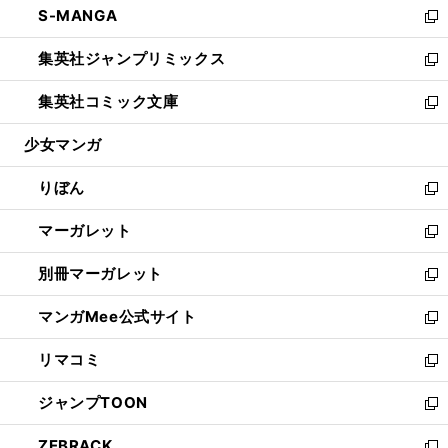
S-MANGA
く
で
ド
ィ
い
新
開
ウ
ン
ウ
し
集英社ジャンプリミックス
く
で
ド
ィ
い
新
開
ウ
ン
ウ
し
集英社コミック文庫
く
で
ド
ィ
い
新
開
ウ
ン
ウ
し
少女マンガ
く
で
ド
ィ
い
開
ウ
ン
ウ
りぼん
く
で
ド
ィ
新
開
ウ
ン
し
マーガレット
く
で
ド
い
新
開
ウ
ウ
し
別冊マーガレット
く
で
ィ
い
新
開
ン
ウ
し
マンガMee公式サイト
く
ド
ィ
い
新
ウ
ン
ウ
し
リマコミ
で
ド
ィ
い
新
開
ウ
ン
ウ
し
ジャンプTOON
く
で
ド
ィ
い
新
開
ウ
ン
ウ
し
ZEBRACK
く
で
ド