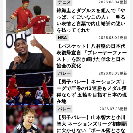
テニス
2026.08.04更新
錦織圭とダブルスを組んで「や
っぱ、すごいなこの人」 明る
い表情と言葉で内山靖崇の迷い
を払ってくれた
NBA
2026.08.04更新
【バスケット】八村塁の日本代
表復帰宣言 「プレーヤーファー
スト」を説き続けた信念と日本
髙
通
」
協会の変化
橋藍の激動のシーズンをその言葉とともに振り返る
SVリーグ初代王者は「
過点でしかない
バレー
2026.08.03更新
【男子バレー】ネーションズリ
ーグで圧巻の13連勝もメダル獲
得ならず 五輪を目指す日本の現
在地
バレー
2026.07.28更新
【男子バレー】山本智大と小川
智大 ネーションズリーグ初制覇
に欠かせない「ボール落とさな