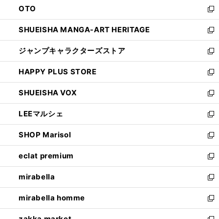
OTO
で
ド
新
開
ウ
し
SHUEISHA MANGA-ART HERITAGE
く
で
い
新
開
ウ
し
ジャンプキャラクターズストア
く
ィ
い
新
ン
ウ
し
HAPPY PLUS STORE
ド
ィ
い
新
ウ
ン
ウ
し
SHUEISHA VOX
で
ド
ィ
い
新
開
ウ
ン
ウ
し
LEEマルシェ
く
で
ド
ィ
い
新
開
ウ
ン
ウ
し
SHOP Marisol
く
で
ド
ィ
い
新
開
ウ
ン
ウ
し
eclat premium
く
で
ド
ィ
い
新
開
ウ
ン
ウ
し
mirabella
く
で
ド
ィ
い
新
開
ウ
ン
ウ
し
mirabella homme
く
で
ド
ィ
い
新
開
ウ
ン
ウ
し
zakka market
く