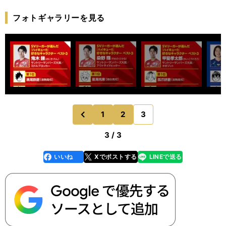
フォトギャラリーを見る
1
2
3
のページへ
前
3 / 3
いいね
Xでポストする
LINEで送る
line
faceboo
x
k