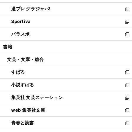
開
ウ
ウ
し
週プレ グラジャパ!
く
で
ィ
い
新
開
ン
ウ
し
Sportiva
く
ド
ィ
い
新
ウ
ン
ウ
し
パラスポ
で
ド
ィ
い
新
開
ウ
ン
ウ
し
書籍
く
で
ド
ィ
い
開
ウ
ン
ウ
文芸・文庫・総合
く
で
ド
ィ
開
ウ
ン
すばる
く
で
ド
新
開
ウ
し
小説すばる
く
で
い
新
開
ウ
し
集英社 文芸ステーション
く
ィ
い
新
ン
ウ
し
web 集英社文庫
ド
ィ
い
新
ウ
ン
ウ
し
青春と読書
で
ド
ィ
い
新
開
ウ
ン
ウ
し