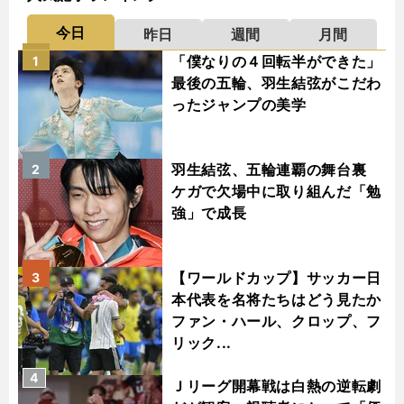
今日
昨日
週間
月間
「僕なりの４回転半ができた」
1
最後の五輪、羽生結弦がこだわ
ったジャンプの美学
羽生結弦、五輪連覇の舞台裏
2
ケガで欠場中に取り組んだ「勉
強」で成長
【ワールドカップ】サッカー日
3
本代表を名将たちはどう見たか
ファン・ハール、クロップ、フ
リック...
4
Ｊリーグ開幕戦は白熱の逆転劇