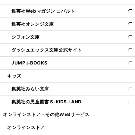
開
ウ
ン
ウ
集英社Webマガジン コバルト
く
で
ド
ィ
新
開
ウ
ン
し
集英社オレンジ文庫
く
で
ド
い
新
開
ウ
ウ
し
シフォン文庫
く
で
ィ
い
新
開
ン
ウ
し
ダッシュエックス文庫公式サイト
く
ド
ィ
い
新
ウ
ン
ウ
し
JUMP j-BOOKS
で
ド
ィ
い
新
開
ウ
ン
ウ
し
キッズ
く
で
ド
ィ
い
開
ウ
ン
ウ
集英社みらい文庫
く
で
ド
ィ
新
開
ウ
ン
し
集英社の児童図書 S-KIDS.LAND
く
で
ド
い
新
開
ウ
ウ
し
オンラインストア・
その他WEBサービス
く
で
ィ
い
開
ン
ウ
オンラインストア
く
ド
ィ
ウ
ン