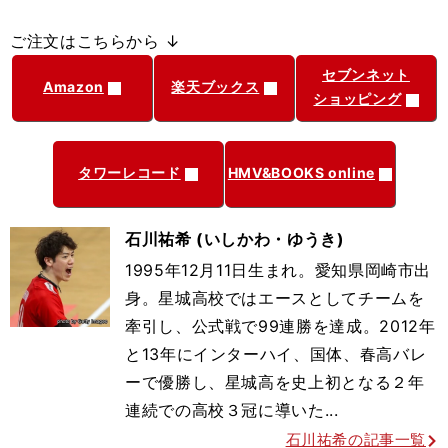
ご注文はこちらから ↓
セブンネット
Amazon
楽天ブックス
ショッピング
タワーレコード
HMV&BOOKS online
石川祐希 (いしかわ・ゆうき)
1995年12月11日生まれ。愛知県岡崎市出
身。星城高校ではエースとしてチームを
牽引し、公式戦で99連勝を達成。2012年
と13年にインターハイ、国体、春高バレ
ーで優勝し、星城高を史上初となる２年
連続での高校３冠に導いた...
石川祐希の記事一覧