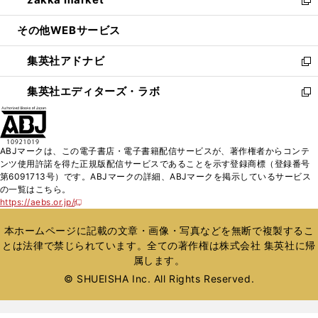
で
ド
ィ
い
新
開
ウ
ン
ウ
し
その他WEBサービス
く
で
ド
ィ
い
開
ウ
ン
ウ
集英社アドナビ
く
で
ド
ィ
新
開
ウ
ン
し
集英社エディターズ・ラボ
く
で
ド
い
新
開
ウ
ウ
し
く
で
ィ
い
開
ン
ウ
ABJマークは、この電子書店・電子書籍配信サービスが、著作権者からコンテ
く
ド
ィ
ンツ使用許諾を得た正規版配信サービスであることを示す登録商標（登録番号
ウ
ン
第6091713号）です。ABJマークの詳細、ABJマークを掲示しているサービス
で
ド
の一覧はこちら。
開
ウ
https://aebs.or.jp/
新
く
で
し
い
開
本ホームページに記載の文章・画像・写真などを無断で複製するこ
ウ
く
とは法律で禁じられています。全ての著作権は株式会社 集英社に帰
ィ
属します。
ン
ド
© SHUEISHA Inc. All Rights Reserved.
ウ
で
開
く