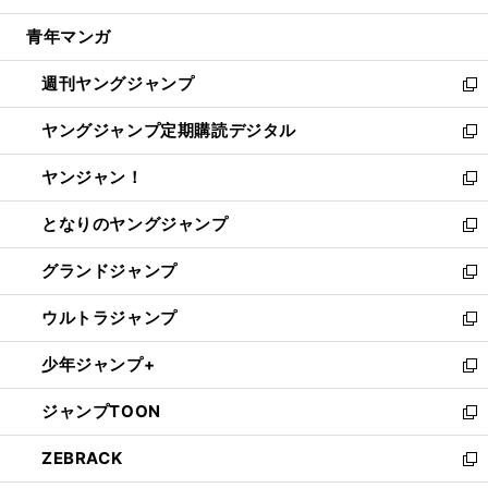
開
ウ
ン
ウ
し
青年マンガ
く
で
ド
ィ
い
開
ウ
ン
ウ
週刊ヤングジャンプ
く
で
ド
ィ
新
開
ウ
ン
し
ヤングジャンプ定期購読デジタル
く
で
ド
い
新
開
ウ
ウ
し
ヤンジャン！
く
で
ィ
い
新
開
ン
ウ
し
となりのヤングジャンプ
く
ド
ィ
い
新
ウ
ン
ウ
し
グランドジャンプ
で
ド
ィ
い
新
開
ウ
ン
ウ
し
ウルトラジャンプ
く
で
ド
ィ
い
新
開
ウ
ン
ウ
し
少年ジャンプ+
く
で
ド
ィ
い
新
開
ウ
ン
ウ
し
ジャンプTOON
く
で
ド
ィ
い
新
開
ウ
ン
ウ
し
ZEBRACK
く
で
ド
ィ
い
新
開
ウ
ン
ウ
し