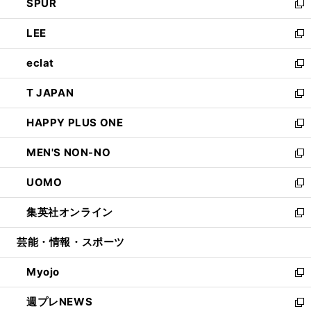
SPUR
で
ド
ィ
い
新
開
ウ
ン
ウ
し
LEE
く
で
ド
ィ
い
新
開
ウ
ン
ウ
し
eclat
く
で
ド
ィ
い
新
開
ウ
ン
ウ
し
T JAPAN
く
で
ド
ィ
い
新
開
ウ
ン
ウ
し
HAPPY PLUS ONE
く
で
ド
ィ
い
新
開
ウ
ン
ウ
し
MEN'S NON-NO
く
で
ド
ィ
い
新
開
ウ
ン
ウ
し
UOMO
く
で
ド
ィ
い
新
開
ウ
ン
ウ
し
集英社オンライン
く
で
ド
ィ
い
新
開
ウ
ン
ウ
し
芸能・情報・スポーツ
く
で
ド
ィ
い
開
ウ
ン
ウ
Myojo
く
で
ド
ィ
新
開
ウ
ン
し
週プレNEWS
く
で
ド
い
新