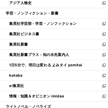
アジア人物史
く
で
ド
ィ
い
新
開
ウ
ン
ウ
し
学芸・ノンフィクション・新書
く
で
ド
ィ
い
開
ウ
ン
ウ
集英社学芸部 - 学芸・ノンフィクション
く
で
ド
ィ
新
開
ウ
ン
し
集英社ビジネス書
く
で
ド
い
新
開
ウ
ウ
し
集英社新書
く
で
ィ
い
新
開
ン
ウ
し
集英社新書プラス - 知の水先案内人
く
ド
ィ
い
新
ウ
ン
ウ
し
1日5分で、明日は変わる よみタイ yomitai
で
ド
ィ
い
新
開
ウ
ン
ウ
し
kotoba
く
で
ド
ィ
い
新
開
ウ
ン
ウ
し
e!集英社
く
で
ド
ィ
い
新
開
ウ
ン
ウ
し
情報・知識＆オピニオン imidas
く
で
ド
ィ
い
新
開
ウ
ン
ウ
し
ライトノベル・ノベライズ
く
で
ド
ィ
い