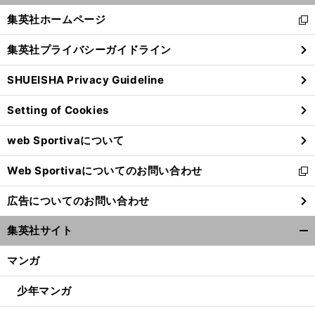
く/
集英社ホームページ
新
閉
し
じ
集英社プライバシーガイドライン
い
る
ウ
SHUEISHA Privacy Guideline
ィ
ン
Setting of Cookies
ド
ウ
web Sportivaについて
で
開
Web Sportivaについてのお問い合わせ
く
新
し
広告についてのお問い合わせ
い
ウ
集英社サイト
ィ
開
ン
く/
マンガ
ド
閉
ウ
じ
少年マンガ
で
る
開