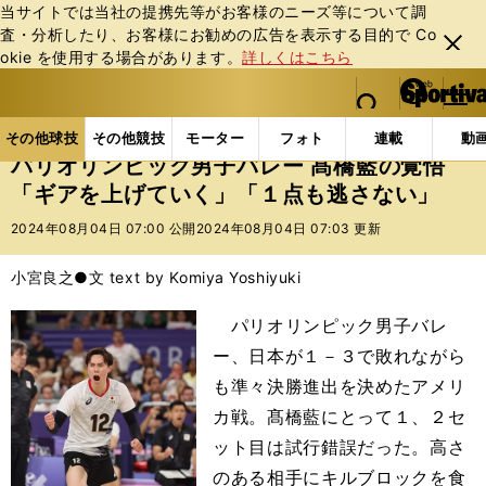
当サイトでは当社の提携先等がお客様のニーズ等について調
査・分析したり、お客様にお勧めの広告を表⽰する⽬的で Co
閉じ
okie を使⽤する場合があります。
詳しくはこちら
る
マイペ
web Sportiva (webスポルティーバ)
検索
メニュ
we
ー
その他球技の記事一覧
バレー
パリオリンピック男子
b
ジ
その他球技
その他競技
モーター
フォト
連載
動
ス
パリオリンピック男子バレー 髙橋藍の覚悟
ポ
「ギアを上げていく」「１点も逃さない」
ル
テ
2024年08月04日 07:00 公開
2024年08月04日 07:03 更新
ィ
ー
小宮良之●文 text by Komiya Yoshiyuki
バ
パリオリンピック男子バレ
ー、日本が１－３で敗れながら
も準々決勝進出を決めたアメリ
カ戦。髙橋藍にとって１、２セ
ット目は試行錯誤だった。高さ
のある相手にキルブロックを食