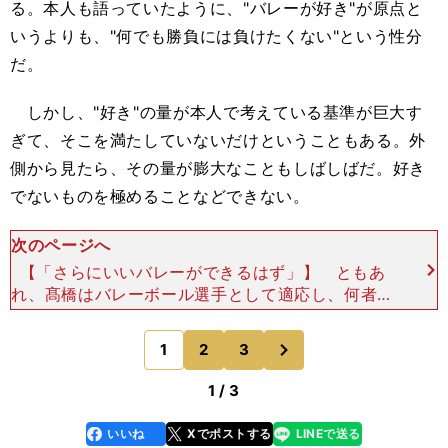
る。本人も語っていたように、"バレーが好き"が原点と
いうよりも、"何でも勝負には負けたくない"という性分
だ。
しかし、"好き"の量が本人で考えている基準が巨大す
ぎて、そこを満たしていないだけということもある。外
側から見たら、その量が膨大なこともしばしばだ。好き
でないものを極めることなどできない。
次のページへ
【「さらにいいバレーができるはず」】 ともあ
れ、髙橋はバレーボール選手として適応し、何者か
に変わりたがっている。「バレーボールを夢のある
スポーツにしていきたいって思っています。今まで
次
1
2
3
のページへ
になかったオン
1 / 3
いいね
Xでポストする
LINEで送る
line
faceboo
x
k