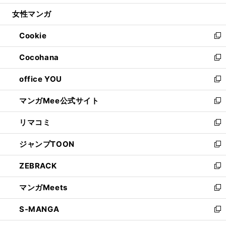
開
ウ
ン
ウ
し
女性マンガ
く
で
ド
ィ
い
開
ウ
ン
ウ
Cookie
く
で
ド
ィ
新
開
ウ
ン
し
Cocohana
く
で
ド
い
新
開
ウ
ウ
し
office YOU
く
で
ィ
い
新
開
ン
ウ
し
マンガMee公式サイト
く
ド
ィ
い
新
ウ
ン
ウ
し
リマコミ
で
ド
ィ
い
新
開
ウ
ン
ウ
し
ジャンプTOON
く
で
ド
ィ
い
新
開
ウ
ン
ウ
し
ZEBRACK
く
で
ド
ィ
い
新
開
ウ
ン
ウ
し
マンガMeets
く
で
ド
ィ
い
新
開
ウ
ン
ウ
し
S-MANGA
く
で
ド
ィ
い
新
開
ウ
ン
ウ
し