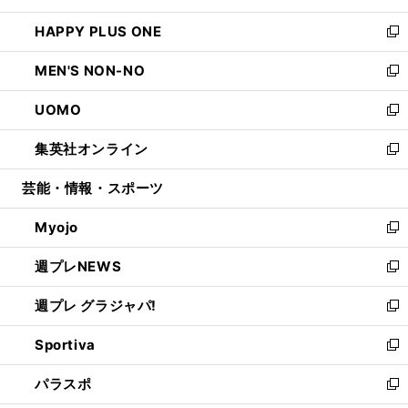
開
ウ
ン
ウ
し
HAPPY PLUS ONE
く
で
ド
ィ
い
新
開
ウ
ン
ウ
し
MEN'S NON-NO
く
で
ド
ィ
い
新
開
ウ
ン
ウ
し
UOMO
く
で
ド
ィ
い
新
開
ウ
ン
ウ
し
集英社オンライン
く
で
ド
ィ
い
新
開
ウ
ン
ウ
し
芸能・情報・スポーツ
く
で
ド
ィ
い
開
ウ
ン
ウ
Myojo
く
で
ド
ィ
新
開
ウ
ン
し
週プレNEWS
く
で
ド
い
新
開
ウ
ウ
し
週プレ グラジャパ!
く
で
ィ
い
新
開
ン
ウ
し
Sportiva
く
ド
ィ
い
新
ウ
ン
ウ
し
パラスポ
で
ド
ィ
い
新
開
ウ
ン
ウ
し