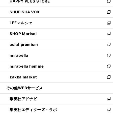
HAPPY PLUS STORE
ド
ィ
い
新
ウ
ン
ウ
し
SHUEISHA VOX
で
ド
ィ
い
新
開
ウ
ン
ウ
し
LEEマルシェ
く
で
ド
ィ
い
新
開
ウ
ン
ウ
し
SHOP Marisol
く
で
ド
ィ
い
新
開
ウ
ン
ウ
し
eclat premium
く
で
ド
ィ
い
新
開
ウ
ン
ウ
し
mirabella
く
で
ド
ィ
い
新
開
ウ
ン
ウ
し
mirabella homme
く
で
ド
ィ
い
新
開
ウ
ン
ウ
し
zakka market
く
で
ド
ィ
い
新
開
ウ
ン
ウ
し
その他WEBサービス
く
で
ド
ィ
い
開
ウ
ン
ウ
集英社アドナビ
く
で
ド
ィ
新
開
ウ
ン
し
集英社エディターズ・ラボ
く
で
ド
い
新