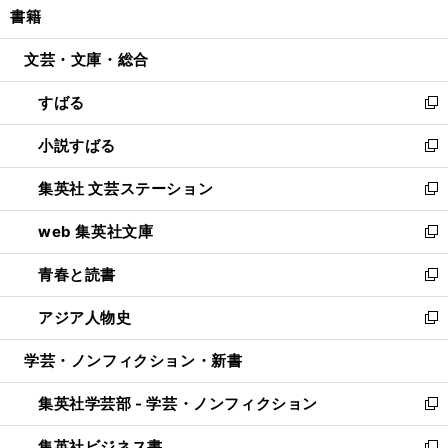
書籍
く
で
ド
ィ
い
開
ウ
ン
ウ
文芸・文庫・総合
く
で
ド
ィ
開
ウ
ン
すばる
く
で
ド
新
開
ウ
し
小説すばる
く
で
い
新
開
ウ
し
集英社 文芸ステーション
く
ィ
い
新
ン
ウ
し
web 集英社文庫
ド
ィ
い
新
ウ
ン
ウ
し
青春と読書
で
ド
ィ
い
新
開
ウ
ン
ウ
し
アジア人物史
く
で
ド
ィ
い
新
開
ウ
ン
ウ
し
学芸・ノンフィクション・新書
く
で
ド
ィ
い
開
ウ
ン
ウ
集英社学芸部 - 学芸・ノンフィクション
く
で
ド
ィ
新
開
ウ
ン
し
集英社ビジネス書
く
で
ド