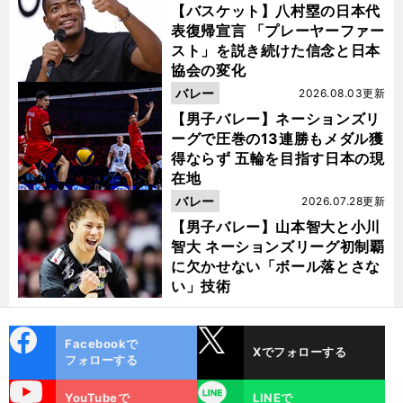
【バスケット】八村塁の日本代
表復帰宣言 「プレーヤーファー
スト」を説き続けた信念と日本
協会の変化
バレー
2026.08.03更新
【男子バレー】ネーションズリ
ーグで圧巻の13連勝もメダル獲
得ならず 五輪を目指す日本の現
在地
バレー
2026.07.28更新
【男子バレー】山本智大と小川
智大 ネーションズリーグ初制覇
に欠かせない「ボール落とさな
い」技術
cebo
X
Facebookで
Xでフォローする
ok
フォローする
uTube
LINE
YouTubeで
LINEで