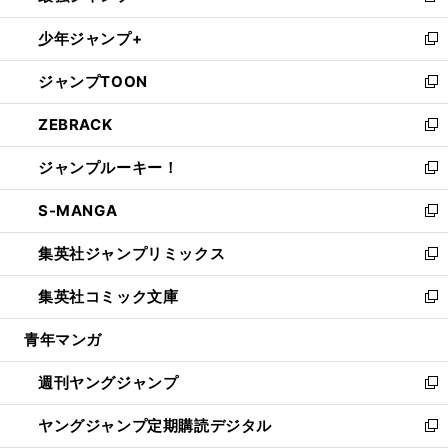
ウ
ン
ウ
し
少年ジャンプ+
で
ド
ィ
い
新
開
ウ
ン
ウ
し
ジャンプTOON
く
で
ド
ィ
い
新
開
ウ
ン
ウ
し
ZEBRACK
く
で
ド
ィ
い
新
開
ウ
ン
ウ
し
ジャンプルーキー！
く
で
ド
ィ
い
新
開
ウ
ン
ウ
し
S-MANGA
く
で
ド
ィ
い
新
開
ウ
ン
ウ
し
集英社ジャンプリミックス
く
で
ド
ィ
い
新
開
ウ
ン
ウ
し
集英社コミック文庫
く
で
ド
ィ
い
新
開
ウ
ン
ウ
し
青年マンガ
く
で
ド
ィ
い
開
ウ
ン
ウ
週刊ヤングジャンプ
く
で
ド
ィ
新
開
ウ
ン
し
ヤングジャンプ定期購読デジタル
く
で
ド
い
新
開
ウ