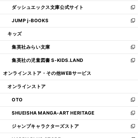
開
ン
ウ
し
ダッシュエックス文庫公式サイト
く
ド
ィ
い
新
ウ
ン
ウ
し
JUMP j-BOOKS
で
ド
ィ
い
新
開
ウ
ン
ウ
し
キッズ
く
で
ド
ィ
い
開
ウ
ン
ウ
集英社みらい文庫
く
で
ド
ィ
新
開
ウ
ン
し
集英社の児童図書 S-KIDS.LAND
く
で
ド
い
新
開
ウ
ウ
し
オンラインストア・
その他WEBサービス
く
で
ィ
い
開
ン
ウ
オンラインストア
く
ド
ィ
ウ
ン
OTO
で
ド
新
開
ウ
し
SHUEISHA MANGA-ART HERITAGE
く
で
い
新
開
ウ
し
ジャンプキャラクターズストア
く
ィ
い
新
ン
ウ
し