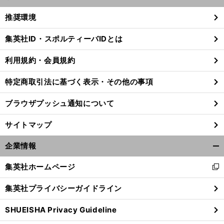
開
く/
推奨環境
閉
じ
集英社ID・スポルティーバIDとは
る
利用規約・会員規約
特定商取引法に基づく表示・その他の事項
ブラウザプッシュ通知について
サイトマップ
企業情報
開
く/
集英社ホームページ
新
閉
し
じ
集英社プライバシーガイドライン
い
る
ウ
SHUEISHA Privacy Guideline
ィ
ン