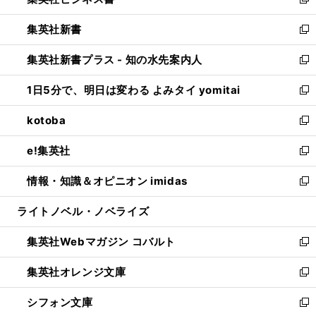
い
新
開
ウ
ウ
し
集英社新書
く
で
ィ
い
新
開
ン
ウ
し
集英社新書プラス - 知の水先案内人
く
ド
ィ
い
新
ウ
ン
ウ
し
1日5分で、明日は変わる よみタイ yomitai
で
ド
ィ
い
新
開
ウ
ン
ウ
し
kotoba
く
で
ド
ィ
い
新
開
ウ
ン
ウ
し
e!集英社
く
で
ド
ィ
い
新
開
ウ
ン
ウ
し
情報・知識＆オピニオン imidas
く
で
ド
ィ
い
新
開
ウ
ン
ウ
し
ライトノベル・ノベライズ
く
で
ド
ィ
い
開
ウ
ン
ウ
集英社Webマガジン コバルト
く
で
ド
ィ
新
開
ウ
ン
し
集英社オレンジ文庫
く
で
ド
い
新
開
ウ
ウ
し
シフォン文庫
く
で
ィ
い
新