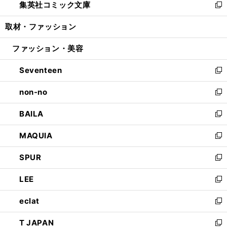
集英社コミック文庫
く
で
ド
ィ
い
新
開
ウ
ン
ウ
し
取材・ファッション
く
で
ド
ィ
い
開
ウ
ン
ウ
ファッション・美容
く
で
ド
ィ
開
ウ
ン
Seventeen
く
で
ド
新
開
ウ
し
non-no
く
で
い
新
開
ウ
し
BAILA
く
ィ
い
新
ン
ウ
し
MAQUIA
ド
ィ
い
新
ウ
ン
ウ
し
SPUR
で
ド
ィ
い
新
開
ウ
ン
ウ
し
LEE
く
で
ド
ィ
い
新
開
ウ
ン
ウ
し
eclat
く
で
ド
ィ
い
新
開
ウ
ン
ウ
し
T JAPAN
く
で
ド
ィ
い
新