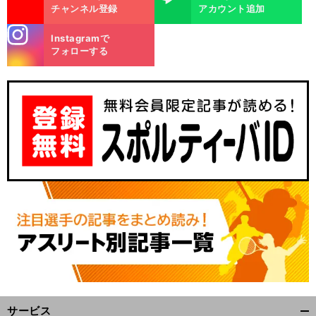
チャンネル登録
アカウント追加
stagra
Instagramで
m
フォローする
々
、
あ
、
前
へ
サービス