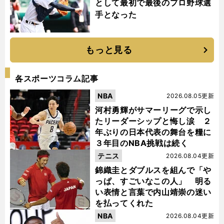
として最初で最後のプロ野球選
手となった
もっと見る
各スポーツコラム記事
NBA
2026.08.05更新
河村勇輝がサマーリーグで示し
たリーダーシップと悔し涙 ２
年ぶりの日本代表の舞台を糧に
３年目のNBA挑戦は続く
テニス
2026.08.04更新
錦織圭とダブルスを組んで「や
っぱ、すごいなこの人」 明る
い表情と言葉で内山靖崇の迷い
を払ってくれた
NBA
2026.08.04更新