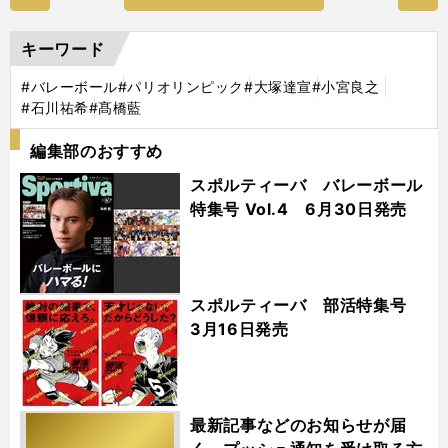
キーワード
#バレーボール
#パリオリンピック
#大塚達宣
#小宮良之
#石川祐希
#髙橋藍
編集部のおすすめ
スポルティーバ バレーボール
特集号 Vol.4 6月30日発売
スポルティーバ 部活特集号
3月16日発売
最新記事などのお知らせが届