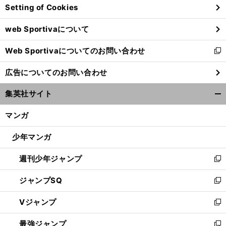
Setting of Cookies
ド
ウ
web Sportivaについて
で
開
Web Sportivaについてのお問い合わせ
く
新
し
広告についてのお問い合わせ
い
ウ
集英社サイト
ィ
開
ン
く/
マンガ
ド
閉
ウ
じ
少年マンガ
で
る
開
週刊少年ジャンプ
く
新
し
ジャンプSQ
い
新
ウ
し
Vジャンプ
ィ
い
新
ン
ウ
し
最強ジャンプ
ド
ィ
い
新