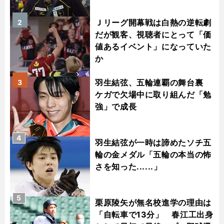
Ｊリーグ開幕戦は白熱の逆転劇
2
だが観客、視聴者にとって「価
値あるイベント」になっていた
か
羽生結弦、五輪連覇の舞台裏
3
ケガで欠場中に取り組んだ「勉
強」で成長
4
羽生結弦が一時は諦めたソチ五
輪の金メダル「五輪の本当の怖
さを知った......」
5
栗原陵矢が無名校進学の理由は
「自転車で13分」 春江工出身