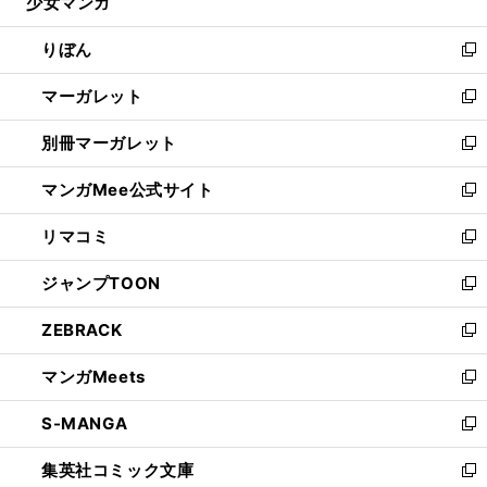
少女マンガ
く
で
ド
ィ
い
開
ウ
ン
ウ
りぼん
く
で
ド
ィ
新
開
ウ
ン
し
マーガレット
く
で
ド
い
新
開
ウ
ウ
し
別冊マーガレット
く
で
ィ
い
新
開
ン
ウ
し
マンガMee公式サイト
く
ド
ィ
い
新
ウ
ン
ウ
し
リマコミ
で
ド
ィ
い
新
開
ウ
ン
ウ
し
ジャンプTOON
く
で
ド
ィ
い
新
開
ウ
ン
ウ
し
ZEBRACK
く
で
ド
ィ
い
新
開
ウ
ン
ウ
し
マンガMeets
く
で
ド
ィ
い
新
開
ウ
ン
ウ
し
S-MANGA
く
で
ド
ィ
い
新
開
ウ
ン
ウ
し
集英社コミック文庫
く
で
ド
ィ
い
新