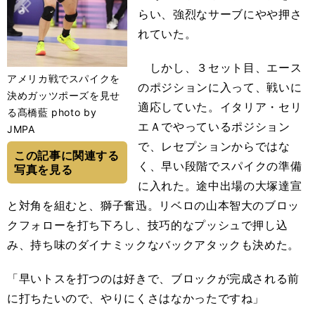
らい、強烈なサーブにやや押さ
れていた。
しかし、３セット目、エース
アメリカ戦でスパイクを
のポジションに入って、戦いに
決めガッツポーズを見せ
適応していた。イタリア・セリ
る髙橋藍 photo by
エＡでやっているポジション
JMPA
で、レセプションからではな
この記事に関連する
く、早い段階でスパイクの準備
写真を見る
に入れた。途中出場の大塚達宣
と対角を組むと、獅子奮迅。リベロの山本智大のブロッ
クフォローを打ち下ろし、技巧的なプッシュで押し込
み、持ち味のダイナミックなバックアタックも決めた。
「早いトスを打つのは好きで、ブロックが完成される前
に打ちたいので、やりにくさはなかったですね」