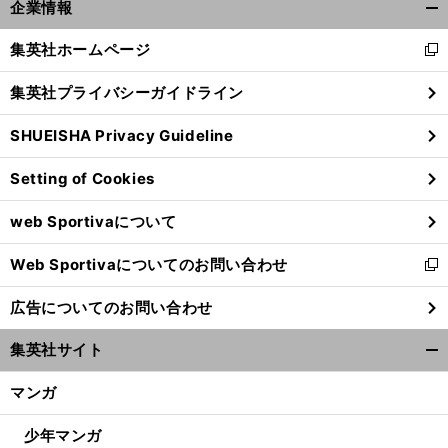
】
前
企業情報
Ｖリーグ創設と松平康隆が最後に見た夢
へ
開
く/
集英社ホームページ
新
閉
し
じ
集英社プライバシーガイドライン
い
る
ウ
SHUEISHA Privacy Guideline
ィ
ン
Setting of Cookies
ド
ウ
web Sportivaについて
で
開
Web Sportivaについてのお問い合わせ
く
新
し
広告についてのお問い合わせ
い
ウ
集英社サイト
ィ
開
ン
く/
マンガ
ド
閉
ウ
じ
少年マンガ
で
る