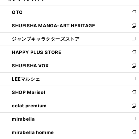
ウ
ン
OTO
で
ド
新
開
ウ
し
SHUEISHA MANGA-ART HERITAGE
く
で
い
新
開
ウ
し
ジャンプキャラクターズストア
く
ィ
い
新
ン
ウ
し
HAPPY PLUS STORE
ド
ィ
い
新
ウ
ン
ウ
し
SHUEISHA VOX
で
ド
ィ
い
新
開
ウ
ン
ウ
し
LEEマルシェ
く
で
ド
ィ
い
新
開
ウ
ン
ウ
し
SHOP Marisol
く
で
ド
ィ
い
新
開
ウ
ン
ウ
し
eclat premium
く
で
ド
ィ
い
新
開
ウ
ン
ウ
し
mirabella
く
で
ド
ィ
い
新
開
ウ
ン
ウ
し
mirabella homme
く
で
ド
ィ
い
新
開