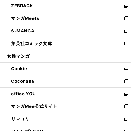
ウ
し
ZEBRACK
く
で
ド
ィ
い
新
開
ウ
ン
ウ
し
マンガMeets
く
で
ド
ィ
い
新
開
ウ
ン
ウ
し
S-MANGA
く
で
ド
ィ
い
新
開
ウ
ン
ウ
し
集英社コミック文庫
く
で
ド
ィ
い
新
開
ウ
ン
ウ
し
女性マンガ
く
で
ド
ィ
い
開
ウ
ン
ウ
Cookie
く
で
ド
ィ
新
開
ウ
ン
し
Cocohana
く
で
ド
い
新
開
ウ
ウ
し
office YOU
く
で
ィ
い
新
開
ン
ウ
し
マンガMee公式サイト
く
ド
ィ
い
新
ウ
ン
ウ
し
リマコミ
で
ド
ィ
い
新
開
ウ
ン
ウ
し