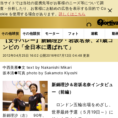
当サイトでは当社の提携先等がお客様のニーズ等について調
査・分析したり、お客様にお勧めの広告を表⽰する⽬的で Co
閉じ
okie を使⽤する場合があります。
詳しくはこちら
る
マイペ
web Sportiva (webスポルティーバ)
検索
メニュ
we
ー
その他球技の記事一覧
バレー
【女子バレー】新鍋理
b
ジ
その他球技
その他競技
モーター
フォト
連載
動
ス
【女子バレー】新鍋理沙・岩坂名奈、21歳コ
ポ
ンビの「全日本に選ばれて」
ル
テ
2012年04月25日 16:02 公開
2016年07月12日 04:48 更新
ィ
ー
中西美雁●文 text by Nakanishi Mikari
バ
坂本清●写真 photo by Sakamoto Kiyoshi
新鍋理沙＆岩坂名奈インタビュ
ー（前編）
ロンドン五輪出場をめざし、
世界最終予選（５月19日～）に
新鍋理沙（左） 90年、