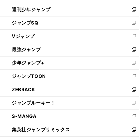
開
週刊少年ジャンプ
く
新
し
ジャンプSQ
い
新
ウ
し
Vジャンプ
ィ
い
新
ン
ウ
し
最強ジャンプ
ド
ィ
い
新
ウ
ン
ウ
し
少年ジャンプ+
で
ド
ィ
い
新
開
ウ
ン
ウ
し
ジャンプTOON
く
で
ド
ィ
い
新
開
ウ
ン
ウ
し
ZEBRACK
く
で
ド
ィ
い
新
開
ウ
ン
ウ
し
ジャンプルーキー！
く
で
ド
ィ
い
新
開
ウ
ン
ウ
し
S-MANGA
く
で
ド
ィ
い
新
開
ウ
ン
ウ
し
集英社ジャンプリミックス
く
で
ド
ィ
い
新
開
ウ
ン
ウ
し