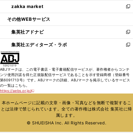
ウ
ン
ウ
し
zakka market
く
で
ド
ィ
い
新
開
ウ
ン
ウ
し
その他WEBサービス
く
で
ド
ィ
い
開
ウ
ン
ウ
集英社アドナビ
く
で
ド
ィ
新
開
ウ
ン
し
集英社エディターズ・ラボ
く
で
ド
い
新
開
ウ
ウ
し
く
で
ィ
い
開
ン
ウ
ABJマークは、この電子書店・電子書籍配信サービスが、著作権者からコンテ
く
ド
ィ
ンツ使用許諾を得た正規版配信サービスであることを示す登録商標（登録番号
ウ
ン
第6091713号）です。ABJマークの詳細、ABJマークを掲示しているサービス
で
ド
の一覧はこちら。
開
ウ
https://aebs.or.jp/
新
く
で
し
い
開
本ホームページに記載の文章・画像・写真などを無断で複製するこ
ウ
く
とは法律で禁じられています。全ての著作権は株式会社 集英社に帰
ィ
属します。
ン
ド
© SHUEISHA Inc. All Rights Reserved.
ウ
で