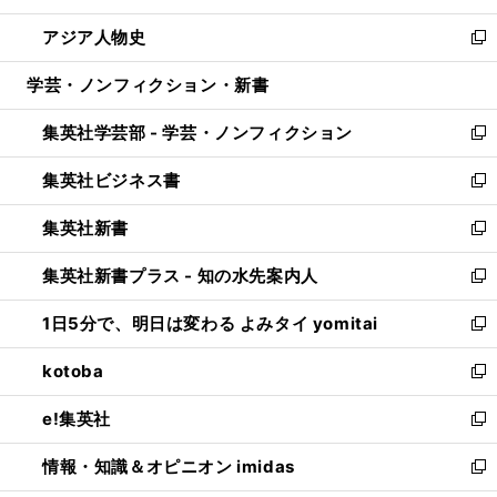
開
ウ
ン
ウ
し
アジア人物史
く
で
ド
ィ
い
新
開
ウ
ン
ウ
し
学芸・ノンフィクション・新書
く
で
ド
ィ
い
開
ウ
ン
ウ
集英社学芸部 - 学芸・ノンフィクション
く
で
ド
ィ
新
開
ウ
ン
し
集英社ビジネス書
く
で
ド
い
新
開
ウ
ウ
し
集英社新書
く
で
ィ
い
新
開
ン
ウ
し
集英社新書プラス - 知の水先案内人
く
ド
ィ
い
新
ウ
ン
ウ
し
1日5分で、明日は変わる よみタイ yomitai
で
ド
ィ
い
新
開
ウ
ン
ウ
し
kotoba
く
で
ド
ィ
い
新
開
ウ
ン
ウ
し
e!集英社
く
で
ド
ィ
い
新
開
ウ
ン
ウ
し
情報・知識＆オピニオン imidas
く
で
ド
ィ
い
新
開
ウ
ン
ウ
し