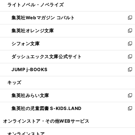
ライトノベル・ノベライズ
く
で
ド
ィ
い
開
ウ
ン
ウ
集英社Webマガジン コバルト
く
で
ド
ィ
新
開
ウ
ン
し
集英社オレンジ文庫
く
で
ド
い
新
開
ウ
ウ
し
シフォン文庫
く
で
ィ
い
新
開
ン
ウ
し
ダッシュエックス文庫公式サイト
く
ド
ィ
い
新
ウ
ン
ウ
し
JUMP j-BOOKS
で
ド
ィ
い
新
開
ウ
ン
ウ
し
キッズ
く
で
ド
ィ
い
開
ウ
ン
ウ
集英社みらい文庫
く
で
ド
ィ
新
開
ウ
ン
し
集英社の児童図書 S-KIDS.LAND
く
で
ド
い
新
開
ウ
ウ
し
オンラインストア・
その他WEBサービス
く
で
ィ
い
開
ン
ウ
オンラインストア
く
ド
ィ