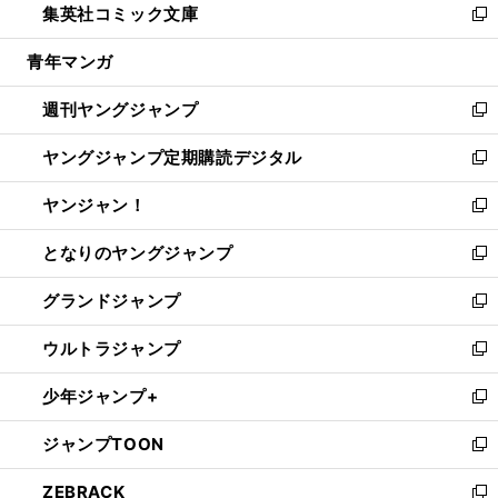
集英社コミック文庫
く
で
ド
ィ
い
新
開
ウ
ン
ウ
し
青年マンガ
く
で
ド
ィ
い
開
ウ
ン
ウ
週刊ヤングジャンプ
く
で
ド
ィ
新
開
ウ
ン
し
ヤングジャンプ定期購読デジタル
く
で
ド
い
新
開
ウ
ウ
し
ヤンジャン！
く
で
ィ
い
新
開
ン
ウ
し
となりのヤングジャンプ
く
ド
ィ
い
新
ウ
ン
ウ
し
グランドジャンプ
で
ド
ィ
い
新
開
ウ
ン
ウ
し
ウルトラジャンプ
く
で
ド
ィ
い
新
開
ウ
ン
ウ
し
少年ジャンプ+
く
で
ド
ィ
い
新
開
ウ
ン
ウ
し
ジャンプTOON
く
で
ド
ィ
い
新
開
ウ
ン
ウ
し
ZEBRACK
く
で
ド
ィ
い
新