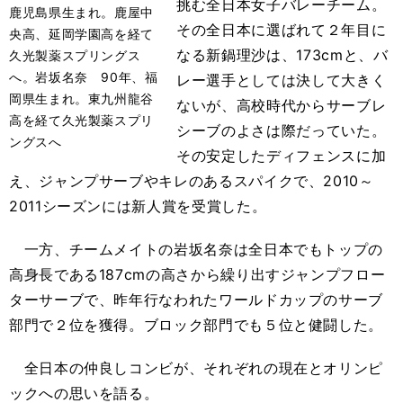
挑む全日本女子バレーチーム。
鹿児島県生まれ。鹿屋中
その全日本に選ばれて２年目に
央高、延岡学園高を経て
なる新鍋理沙は、173cmと、バ
久光製薬スプリングス
へ。岩坂名奈 90年、福
レー選手としては決して大きく
岡県生まれ。東九州龍谷
ないが、高校時代からサーブレ
高を経て久光製薬スプリ
シーブのよさは際だっていた。
ングスへ
その安定したディフェンスに加
え、ジャンプサーブやキレのあるスパイクで、2010～
2011シーズンには新人賞を受賞した。
一方、チームメイトの岩坂名奈は全日本でもトップの
高身長である187cmの高さから繰り出すジャンプフロー
ターサーブで、昨年行なわれたワールドカップのサーブ
部門で２位を獲得。ブロック部門でも５位と健闘した。
全日本の仲良しコンビが、それぞれの現在とオリンピ
ックへの思いを語る。