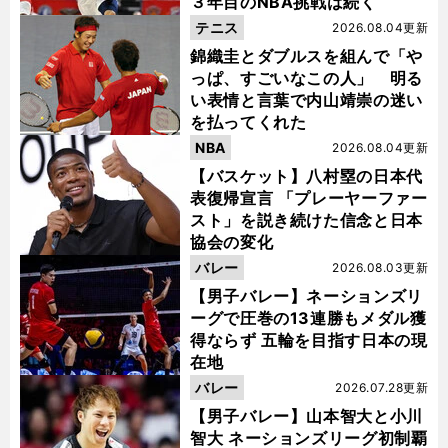
３年目のNBA挑戦は続く
テニス
2026.08.04更新
錦織圭とダブルスを組んで「や
っぱ、すごいなこの人」 明る
い表情と言葉で内山靖崇の迷い
を払ってくれた
NBA
2026.08.04更新
【バスケット】八村塁の日本代
表復帰宣言 「プレーヤーファー
スト」を説き続けた信念と日本
協会の変化
バレー
2026.08.03更新
【男子バレー】ネーションズリ
ーグで圧巻の13連勝もメダル獲
得ならず 五輪を目指す日本の現
在地
バレー
2026.07.28更新
【男子バレー】山本智大と小川
智大 ネーションズリーグ初制覇