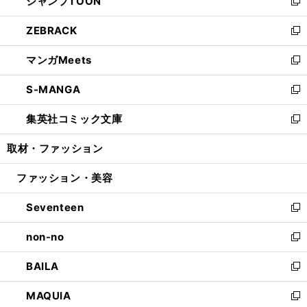
ジャンプTOON
く
で
ド
ィ
い
新
開
ウ
ン
ウ
し
ZEBRACK
く
で
ド
ィ
い
新
開
ウ
ン
ウ
し
マンガMeets
く
で
ド
ィ
い
新
開
ウ
ン
ウ
し
S-MANGA
く
で
ド
ィ
い
新
開
ウ
ン
ウ
し
集英社コミック文庫
く
で
ド
ィ
い
新
開
ウ
ン
ウ
し
取材・ファッション
く
で
ド
ィ
い
開
ウ
ン
ウ
ファッション・美容
く
で
ド
ィ
開
ウ
ン
Seventeen
く
で
ド
新
開
ウ
し
non-no
く
で
い
新
開
ウ
し
BAILA
く
ィ
い
新
ン
ウ
し
MAQUIA
ド
ィ
い
新