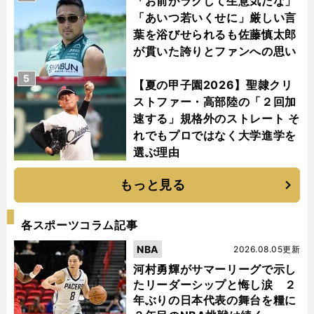
「お前がラクして生意気だな」
「あいつ若いくせに」厳しい言
葉を浴びせられるも佐藤慎太郎
が貫いた誇りとファンへの思い
5
【夏の甲子園2026】聖隷クリ
ストファー・高部陸の「２回加
速する」規格外のストレート そ
れでもプロではなく大学進学を
選ぶ理由
もっと見る
各スポーツコラム記事
NBA
2026.08.05更新
河村勇輝がサマーリーグで示し
たリーダーシップと悔し涙 ２
年ぶりの日本代表の舞台を糧に