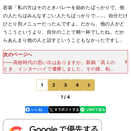
岩坂「私の方はそのときバレーを始めたばっかりで、他
の人たちはみんなすごい人たちばっかりで......。自分だけ
ひとり別メニューだったんですよ。だから、他の人がど
うこうというより、自分のことで精一杯でしたね。だか
らあんまり他の人と話すということもなかったですし」
次のページへ
――高校時代の思い出はありますか。新鍋「高１の
とき、インターハイで優勝しました。その後、転校
しています」岩坂「私は高２のときに春高で優勝し
ました」――久光製薬に所属されていますが、久光
次
1
2
3
4
のページへ
に入
1 / 4
いいね
Xでポストする
LINEで送る
line
faceboo
x
k