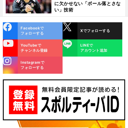
に欠かせない「ボール落とさな
い」技術
cebo
X
Facebookで
Xでフォローする
ok
フォローする
uTube
LINE
YouTubeで
LINEで
チャンネル登録
アカウント追加
stagra
Instagramで
m
フォローする