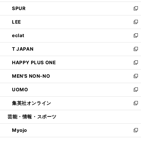
ウ
ン
ウ
し
SPUR
で
ド
ィ
い
新
開
ウ
ン
ウ
し
LEE
く
で
ド
ィ
い
新
開
ウ
ン
ウ
し
eclat
く
で
ド
ィ
い
新
開
ウ
ン
ウ
し
T JAPAN
く
で
ド
ィ
い
新
開
ウ
ン
ウ
し
HAPPY PLUS ONE
く
で
ド
ィ
い
新
開
ウ
ン
ウ
し
MEN'S NON-NO
く
で
ド
ィ
い
新
開
ウ
ン
ウ
し
UOMO
く
で
ド
ィ
い
新
開
ウ
ン
ウ
し
集英社オンライン
く
で
ド
ィ
い
新
開
ウ
ン
ウ
し
芸能・情報・スポーツ
く
で
ド
ィ
い
開
ウ
ン
ウ
Myojo
く
で
ド
ィ
新
開
ウ
ン
し