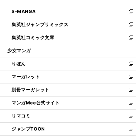
開
ウ
ン
ウ
し
S-MANGA
く
で
ド
ィ
い
新
開
ウ
ン
ウ
し
集英社ジャンプリミックス
く
で
ド
ィ
い
新
開
ウ
ン
ウ
し
集英社コミック文庫
く
で
ド
ィ
い
新
開
ウ
ン
ウ
し
少女マンガ
く
で
ド
ィ
い
開
ウ
ン
ウ
りぼん
く
で
ド
ィ
新
開
ウ
ン
し
マーガレット
く
で
ド
い
新
開
ウ
ウ
し
別冊マーガレット
く
で
ィ
い
新
開
ン
ウ
し
マンガMee公式サイト
く
ド
ィ
い
新
ウ
ン
ウ
し
リマコミ
で
ド
ィ
い
新
開
ウ
ン
ウ
し
ジャンプTOON
く
で
ド
ィ
い
新
開
ウ
ン