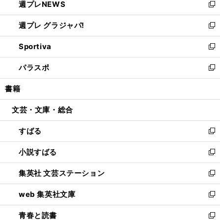
週プレNEWS
く
で
ド
い
新
開
ウ
ウ
し
週プレ グラジャパ!
く
で
ィ
い
新
開
ン
ウ
し
Sportiva
く
ド
ィ
い
新
ウ
ン
ウ
し
パラスポ
で
ド
ィ
い
新
開
ウ
ン
ウ
し
書籍
く
で
ド
ィ
い
開
ウ
ン
ウ
文芸・文庫・総合
く
で
ド
ィ
開
ウ
ン
すばる
く
で
ド
新
開
ウ
し
小説すばる
く
で
い
新
開
ウ
し
集英社 文芸ステーション
く
ィ
い
新
ン
ウ
し
web 集英社文庫
ド
ィ
い
新
ウ
ン
ウ
し
青春と読書
で
ド
ィ
い
新