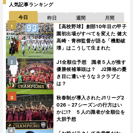
人気記事ランキング
今日
昨日
週間
月間
【高校野球】創部10年目の甲子
1
園初出場がすべてを変えた 健大
高崎・青栁監督が語る「機動破
壊」はこうして生まれた
J1全順位予想 識者５人が推す
2
優勝候補筆頭は？ J2降格の憂
き目に遭いそうな３クラブと
は？
秋春制が導入されたJ1リーグ2
3
026－27シーズンの行方はい
かに!? ５人の識者が全順位を
大胆予想
4