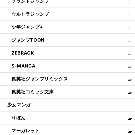
グランドジャンプ
で
ド
ィ
い
新
開
ウ
ン
ウ
し
ウルトラジャンプ
く
で
ド
ィ
い
新
開
ウ
ン
ウ
し
少年ジャンプ+
く
で
ド
ィ
い
新
開
ウ
ン
ウ
し
ジャンプTOON
く
で
ド
ィ
い
新
開
ウ
ン
ウ
し
ZEBRACK
く
で
ド
ィ
い
新
開
ウ
ン
ウ
し
S-MANGA
く
で
ド
ィ
い
新
開
ウ
ン
ウ
し
集英社ジャンプリミックス
く
で
ド
ィ
い
新
開
ウ
ン
ウ
し
集英社コミック文庫
く
で
ド
ィ
い
新
開
ウ
ン
ウ
し
少女マンガ
く
で
ド
ィ
い
開
ウ
ン
ウ
りぼん
く
で
ド
ィ
新
開
ウ
ン
し
マーガレット
く
で
ド
い
新