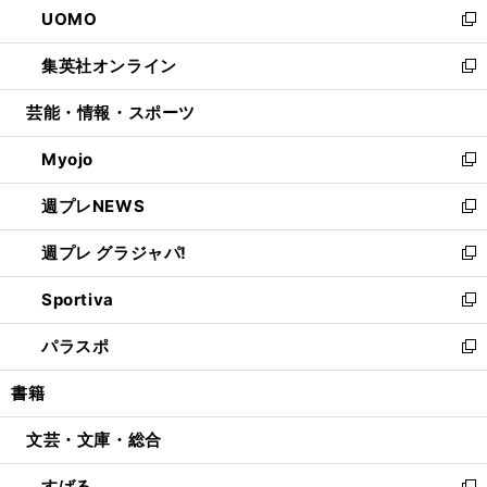
UOMO
く
で
ド
ィ
い
新
開
ウ
ン
ウ
し
集英社オンライン
く
で
ド
ィ
い
新
開
ウ
ン
ウ
し
芸能・情報・スポーツ
く
で
ド
ィ
い
開
ウ
ン
ウ
Myojo
く
で
ド
ィ
新
開
ウ
ン
し
週プレNEWS
く
で
ド
い
新
開
ウ
ウ
し
週プレ グラジャパ!
く
で
ィ
い
新
開
ン
ウ
し
Sportiva
く
ド
ィ
い
新
ウ
ン
ウ
し
パラスポ
で
ド
ィ
い
新
開
ウ
ン
ウ
し
書籍
く
で
ド
ィ
い
開
ウ
ン
ウ
文芸・文庫・総合
く
で
ド
ィ
開
ウ
ン
すばる
く
で