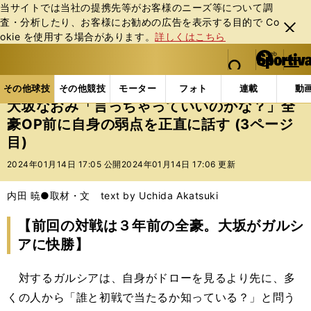
当サイトでは当社の提携先等がお客様のニーズ等について調
査・分析したり、お客様にお勧めの広告を表⽰する⽬的で Co
閉じ
okie を使⽤する場合があります。
詳しくはこちら
る
マイペ
web Sportiva (webスポルティーバ)
検索
メニュ
we
ー
その他球技の記事一覧
テニス
大坂なおみ「言っちゃ
b
ジ
その他球技
その他競技
モーター
フォト
連載
動
ス
大坂なおみ「言っちゃっていいのかな？」全
ポ
豪OP前に自身の弱点を正直に話す (3ページ
ル
目)
テ
ィ
2024年01月14日 17:05 公開
2024年01月14日 17:06 更新
ー
バ
内田 暁●取材・文 text by Uchida Akatsuki
【前回の対戦は３年前の全豪。大坂がガルシ
アに快勝】
対するガルシアは、自身がドローを見るより先に、多
くの人から「誰と初戦で当たるか知っている？」と問う