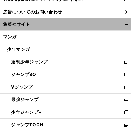
新
し
広告についてのお問い合わせ
い
ウ
集英社サイト
ィ
開
ン
く/
マンガ
ド
閉
ウ
じ
少年マンガ
で
る
開
週刊少年ジャンプ
く
新
し
ジャンプSQ
い
新
ウ
し
Vジャンプ
ィ
い
新
ン
ウ
し
最強ジャンプ
ド
ィ
い
新
ウ
ン
ウ
し
少年ジャンプ+
で
ド
ィ
い
新
開
ウ
ン
ウ
し
ジャンプTOON
く
で
ド
ィ
い
新
開