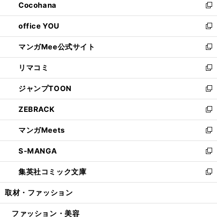
Cocohana
く
で
ド
い
新
開
ウ
ウ
し
office YOU
く
で
ィ
い
新
開
ン
ウ
し
マンガMee公式サイト
く
ド
ィ
い
新
ウ
ン
ウ
し
リマコミ
で
ド
ィ
い
新
開
ウ
ン
ウ
し
ジャンプTOON
く
で
ド
ィ
い
新
開
ウ
ン
ウ
し
ZEBRACK
く
で
ド
ィ
い
新
開
ウ
ン
ウ
し
マンガMeets
く
で
ド
ィ
い
新
開
ウ
ン
ウ
し
S-MANGA
く
で
ド
ィ
い
新
開
ウ
ン
ウ
し
集英社コミック文庫
く
で
ド
ィ
い
新
開
ウ
ン
ウ
し
取材・ファッション
く
で
ド
ィ
い
開
ウ
ン
ウ
ファッション・美容
く
で
ド
ィ