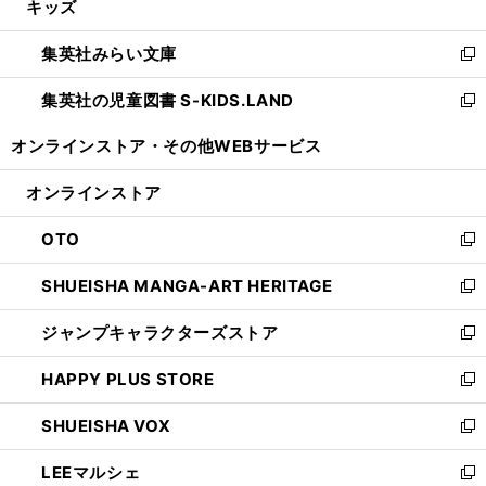
キッズ
く
で
ド
ィ
い
開
ウ
ン
ウ
集英社みらい文庫
く
で
ド
ィ
新
開
ウ
ン
し
集英社の児童図書 S-KIDS.LAND
く
で
ド
い
新
開
ウ
ウ
し
オンラインストア・
その他WEBサービス
く
で
ィ
い
開
ン
ウ
オンラインストア
く
ド
ィ
ウ
ン
OTO
で
ド
新
開
ウ
し
SHUEISHA MANGA-ART HERITAGE
く
で
い
新
開
ウ
し
ジャンプキャラクターズストア
く
ィ
い
新
ン
ウ
し
HAPPY PLUS STORE
ド
ィ
い
新
ウ
ン
ウ
し
SHUEISHA VOX
で
ド
ィ
い
新
開
ウ
ン
ウ
し
LEEマルシェ
く
で
ド
ィ
い
新