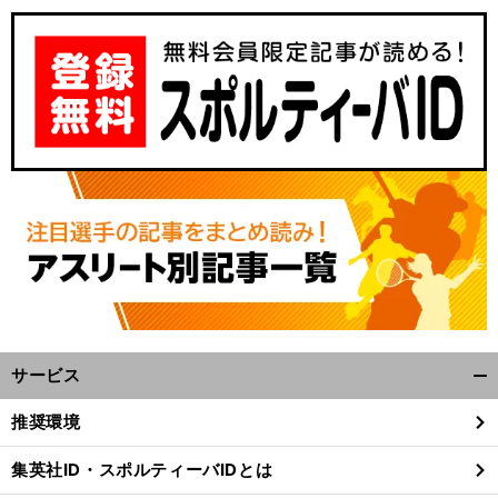
サービス
開
く/
推奨環境
閉
じ
集英社ID・スポルティーバIDとは
る