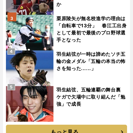
か
栗原陵矢が無名校進学の理由は
3
「自転車で13分」 春江工出身
として最初で最後のプロ野球選
手となった
4
羽生結弦が一時は諦めたソチ五
輪の金メダル「五輪の本当の怖
さを知った......」
5
羽生結弦、五輪連覇の舞台裏
ケガで欠場中に取り組んだ「勉
強」で成長
もっと見る