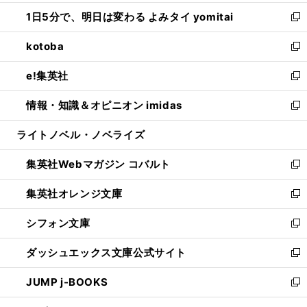
ウ
ン
ウ
し
1日5分で、明日は変わる よみタイ yomitai
で
ド
ィ
い
新
開
ウ
ン
ウ
し
kotoba
く
で
ド
ィ
い
新
開
ウ
ン
ウ
し
e!集英社
く
で
ド
ィ
い
新
開
ウ
ン
ウ
し
情報・知識＆オピニオン imidas
く
で
ド
ィ
い
新
開
ウ
ン
ウ
し
ライトノベル・ノベライズ
く
で
ド
ィ
い
開
ウ
ン
ウ
集英社Webマガジン コバルト
く
で
ド
ィ
新
開
ウ
ン
し
集英社オレンジ文庫
く
で
ド
い
新
開
ウ
ウ
し
シフォン文庫
く
で
ィ
い
新
開
ン
ウ
し
ダッシュエックス文庫公式サイト
く
ド
ィ
い
新
ウ
ン
ウ
し
JUMP j-BOOKS
で
ド
ィ
い
新
開
ウ
ン
ウ
し