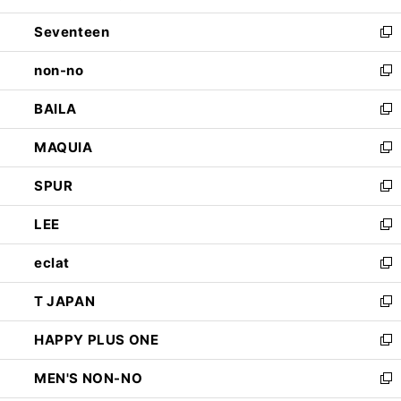
開
ウ
ン
Seventeen
く
で
ド
新
開
ウ
し
non-no
く
で
い
新
開
ウ
し
BAILA
く
ィ
い
新
ン
ウ
し
MAQUIA
ド
ィ
い
新
ウ
ン
ウ
し
SPUR
で
ド
ィ
い
新
開
ウ
ン
ウ
し
LEE
く
で
ド
ィ
い
新
開
ウ
ン
ウ
し
eclat
く
で
ド
ィ
い
新
開
ウ
ン
ウ
し
T JAPAN
く
で
ド
ィ
い
新
開
ウ
ン
ウ
し
HAPPY PLUS ONE
く
で
ド
ィ
い
新
開
ウ
ン
ウ
し
MEN'S NON-NO
く
で
ド
ィ
い
新
開
ウ
ン
ウ
し