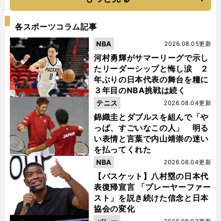
各スポーツコラム記事
NBA
2026.08.05更新
河村勇輝がサマーリーグで示し
たリーダーシップと悔し涙 ２
年ぶりの日本代表の舞台を糧に
３年目のNBA挑戦は続く
テニス
2026.08.04更新
錦織圭とダブルスを組んで「や
っぱ、すごいなこの人」 明る
い表情と言葉で内山靖崇の迷い
を払ってくれた
NBA
2026.08.04更新
【バスケット】八村塁の日本代
表復帰宣言 「プレーヤーファー
スト」を説き続けた信念と日本
協会の変化