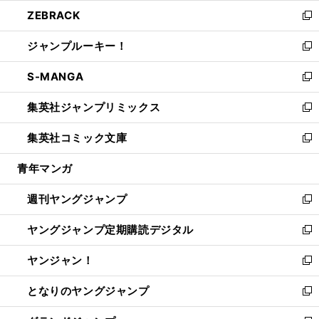
ウ
ン
ウ
し
ZEBRACK
く
で
ド
ィ
い
新
開
ウ
ン
ウ
し
ジャンプルーキー！
く
で
ド
ィ
い
新
開
ウ
ン
ウ
し
S-MANGA
く
で
ド
ィ
い
新
開
ウ
ン
ウ
し
集英社ジャンプリミックス
く
で
ド
ィ
い
新
開
ウ
ン
ウ
し
集英社コミック文庫
く
で
ド
ィ
い
新
開
ウ
ン
ウ
し
青年マンガ
く
で
ド
ィ
い
開
ウ
ン
ウ
週刊ヤングジャンプ
く
で
ド
ィ
新
開
ウ
ン
し
ヤングジャンプ定期購読デジタル
く
で
ド
い
新
開
ウ
ウ
し
ヤンジャン！
く
で
ィ
い
新
開
ン
ウ
し
となりのヤングジャンプ
く
ド
ィ
い
新
ウ
ン
ウ
し