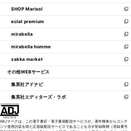
開
ウ
ン
ウ
し
SHOP Marisol
く
で
ド
ィ
い
新
開
ウ
ン
ウ
し
eclat premium
く
で
ド
ィ
い
新
開
ウ
ン
ウ
し
mirabella
く
で
ド
ィ
い
新
開
ウ
ン
ウ
し
mirabella homme
く
で
ド
ィ
い
新
開
ウ
ン
ウ
し
zakka market
く
で
ド
ィ
い
新
開
ウ
ン
ウ
し
その他WEBサービス
く
で
ド
ィ
い
開
ウ
ン
ウ
集英社アドナビ
く
で
ド
ィ
新
開
ウ
ン
し
集英社エディターズ・ラボ
く
で
ド
い
新
開
ウ
ウ
し
く
で
ィ
い
開
ン
ウ
ABJマークは、この電子書店・電子書籍配信サービスが、著作権者からコンテ
く
ド
ィ
ンツ使用許諾を得た正規版配信サービスであることを示す登録商標（登録番号
ウ
ン