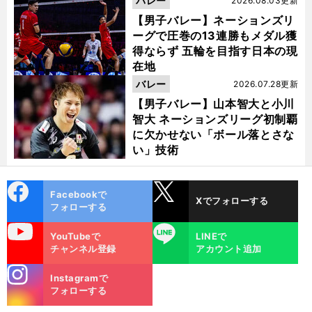
バレー
2026.08.03更新
【男子バレー】ネーションズリ
ーグで圧巻の13連勝もメダル獲
得ならず 五輪を目指す日本の現
在地
バレー
2026.07.28更新
【男子バレー】山本智大と小川
智大 ネーションズリーグ初制覇
に欠かせない「ボール落とさな
い」技術
cebo
X
Facebookで
Xでフォローする
ok
フォローする
uTube
LINE
YouTubeで
LINEで
チャンネル登録
アカウント追加
stagra
Instagramで
m
フォローする