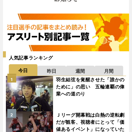
人気記事ランキング
今日
昨日
週間
月間
羽生結弦を覚醒させた「誰かの
1
ために」の思い 五輪連覇の偉
業への道のり
Ｊリーグ開幕戦は白熱の逆転劇
2
だが観客、視聴者にとって「価
値あるイベント」になっていた