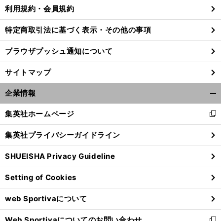
利用規約・会員規約
特定商取引法に基づく表示・その他の事項
大
、
？
ブラウザプッシュ通知について
坂なおみ
世界ランク831位からどう上がっていく
元世界１位ナブラチロワの見立ては
サイトマップ
企業情報
開
く/
集英社ホームページ
新
閉
し
じ
集英社プライバシーガイドライン
い
る
ウ
SHUEISHA Privacy Guideline
ィ
ン
Setting of Cookies
ド
ウ
web Sportivaについて
で
開
Web Sportivaについてのお問い合わせ
く