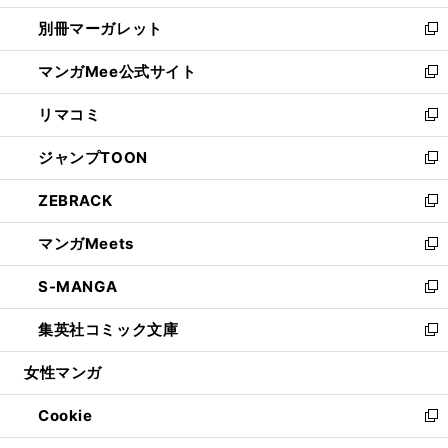
開
ウ
ウ
し
別冊マーガレット
く
で
ィ
い
新
開
ン
ウ
し
マンガMee公式サイト
く
ド
ィ
い
新
ウ
ン
ウ
し
リマコミ
で
ド
ィ
い
新
開
ウ
ン
ウ
し
ジャンプTOON
く
で
ド
ィ
い
新
開
ウ
ン
ウ
し
ZEBRACK
く
で
ド
ィ
い
新
開
ウ
ン
ウ
し
マンガMeets
く
で
ド
ィ
い
新
開
ウ
ン
ウ
し
S-MANGA
く
で
ド
ィ
い
新
開
ウ
ン
ウ
し
集英社コミック文庫
く
で
ド
ィ
い
新
開
ウ
ン
ウ
し
女性マンガ
く
で
ド
ィ
い
開
ウ
ン
ウ
Cookie
く
で
ド
ィ
新
開
ウ
ン
し