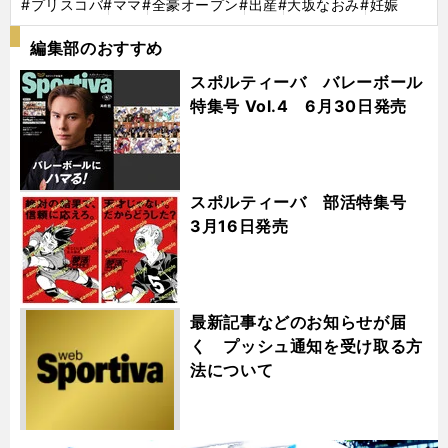
#プリスコバ
#ママ
#全豪オープン
#出産
#大坂なおみ
#妊娠
編集部のおすすめ
スポルティーバ バレーボール
特集号 Vol.4 6月30日発売
スポルティーバ 部活特集号
3月16日発売
最新記事などのお知らせが届
く プッシュ通知を受け取る方
法について