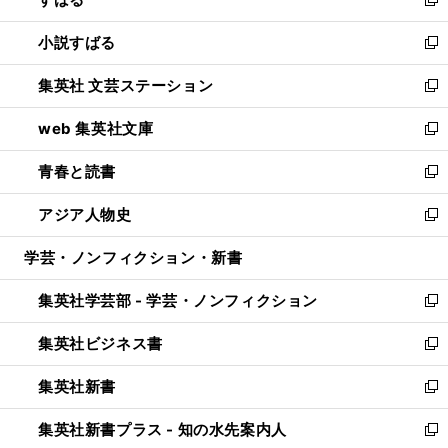
ド
新
開
ウ
し
小説すばる
く
で
い
新
開
ウ
し
集英社 文芸ステーション
く
ィ
い
新
ン
ウ
し
web 集英社文庫
ド
ィ
い
新
ウ
ン
ウ
し
青春と読書
で
ド
ィ
い
新
開
ウ
ン
ウ
し
アジア人物史
く
で
ド
ィ
い
新
開
ウ
ン
ウ
し
学芸・ノンフィクション・新書
く
で
ド
ィ
い
開
ウ
ン
ウ
集英社学芸部 - 学芸・ノンフィクション
く
で
ド
ィ
新
開
ウ
ン
し
集英社ビジネス書
く
で
ド
い
新
開
ウ
ウ
し
集英社新書
く
で
ィ
い
新
開
ン
ウ
し
集英社新書プラス - 知の水先案内人
く
ド
ィ
い
新