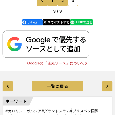
1
2
3
のページへ
前
3 / 3
いいね
Xでポストする
LINEで送る
line
faceboo
x
k
Googleの「優先ソース」について
一覧に戻る
キーワード
#カロリン・ガルシア
#グランドスラム
#ブリスベン国際