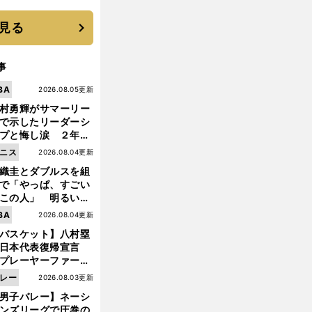
優勝校はここだ！
見る
事
BA
2026.08.05更新
村勇輝がサマーリー
で示したリーダーシ
プと悔し涙 ２年ぶ
の日本代表の舞台を
ニス
2026.08.04更新
に３年目のNBA挑戦
織圭とダブルスを組
続く
で「やっぱ、すごい
この人」 明るい表
と言葉で内山靖崇の
BA
2026.08.04更新
いを払ってくれた
バスケット】八村塁
日本代表復帰宣言
プレーヤーファース
」を説き続けた信念
レー
2026.08.03更新
日本協会の変化
男子バレー】ネーシ
ンズリーグで圧巻の