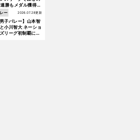
3連勝もメダル獲得な
ず 五輪を目指す日本
レー
2026.07.28更新
現在地
男子バレー】山本智
と小川智大 ネーショ
ズリーグ初制覇に欠
せない「ボール落と
ない」技術
前
へ