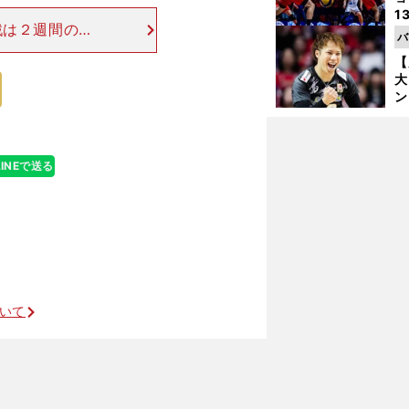
1
戦は２週間の完
ら
バ
肉痛がすごかっ
の
【
本人のイメージ
大
ン
か
さ
LINEで送る
」
ついて