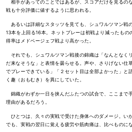
相手があってのことではあるが、スコアだけを見るのな
戦も十分評価に値するように思われる。
あるいは詳細なスタッツを見ても、シュワルツマン戦の
13本を上回る16本。ネットプレーは初戦より減ったも
得率はメドベージェフ戦より高かった。
それでも、シュワルツマン戦後の錦織は「なんとなくリズム
だ来なそうな」と表情を曇らせる。声や、さりげない仕
でプレーできている」「２セット目は全部よかった」と
く趣（おもむき）を異にしていた。
錦織がわずか一日を挟んだふたつの試合で、ここまで手
理由があるだろう。
ひとつは、久々の実戦で受けた身体へのダメージ。いか
でも、実戦の翌日に覚える疲労や筋肉痛は、比べものに