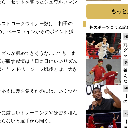
ら、セットを奪ったシュワルツマン
だ
もっと
ストロークウイナー数は、相手の
各スポーツコラム記
のの、ベースラインからのポイント獲
N
河
グ
が掴めてきそうな......でも、ま
ッ
草が醸す感情は「日に日にいいリズム
り
テ
糧
語ったメドベージェフ戦後とは、大き
錦
は
ん
な
情
N
応えに差を覚えたのには、いくつか
迷
【
の
「
に厳しいトレーニングや練習を積ん
ト
バ
と
ならないと選手から聞く。
【
ョ