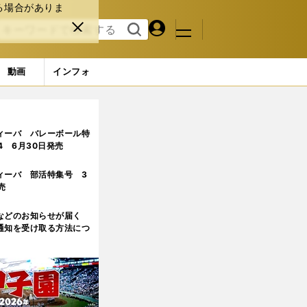
る場合がありま
マイペ
閉じ
検索
メニュ
ー
る
す
ジ
る
動画
インフォ
ィーバ バレーボール特
.4 6月30日発売
ィーバ 部活特集号 3
売
などのお知らせが届く
通知を受け取る方法につ