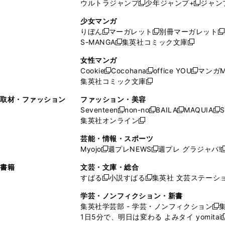
ウルトラジャンプ
少年ジャンプ+
ジャン
新
し
新
く
ィ
ン
ン
ィ
し
い
し
ン
ド
ド
ン
少女マンガ
い
ウ
い
ド
ウ
ウ
ド
りぼん
マーガレット
別冊マーガレット
新
新
新
ウ
ィ
ウ
ウ
で
で
ウ
S-MANGA
集英社コミック文庫
し
新
し
新
ィ
ン
ィ
で
開
開
で
い
し
い
し
ン
ド
ン
女性マンガ
開
く
く
開
ウ
い
ウ
い
ド
ウ
ド
Cookie
Cocohana
office YOU
マンガM
く
く
新
新
新
ィ
ウ
ィ
ウ
ウ
で
ウ
集英社コミック文庫
し
新
し
し
ン
ィ
ン
ィ
で
開
で
い
し
い
い
ド
ン
ド
ン
取材・ファッション
ファッション・美容
開
く
開
ウ
い
ウ
ウ
ウ
ド
ウ
ド
Seventeen
non-no
BAILA
MAQUIA
S
く
く
新
新
新
新
ィ
ウ
ィ
ィ
で
ウ
で
ウ
集英社オンライン
し
新
し
し
し
ン
ィ
ン
ン
開
で
開
で
い
し
い
い
い
ド
ン
ド
ド
芸能・情報・スポーツ
く
開
く
開
ウ
い
ウ
ウ
ウ
ウ
ド
ウ
ウ
Myojo
週プレNEWS
週プレ グラジャパ!
く
く
新
新
新
ィ
ウ
ィ
ィ
ィ
で
ウ
で
で
し
し
ン
ィ
ン
ン
ン
書籍
文芸・文庫・総合
開
で
開
開
い
い
ド
ン
ド
ド
ド
すばる
小説すばる
集英社 文芸ステーシ
く
開
く
く
新
新
ウ
ウ
ウ
ド
ウ
ウ
ウ
く
し
し
ィ
ィ
学芸・ノンフィクション・新書
で
ウ
で
で
で
い
い
ン
ン
集英社学芸部 - 学芸・ノンフィクション
開
で
開
開
開
新
ウ
ウ
ド
ド
1日5分で、明日は変わる よみタイ yomitai
く
開
く
く
く
し
新
ィ
ィ
ウ
ウ