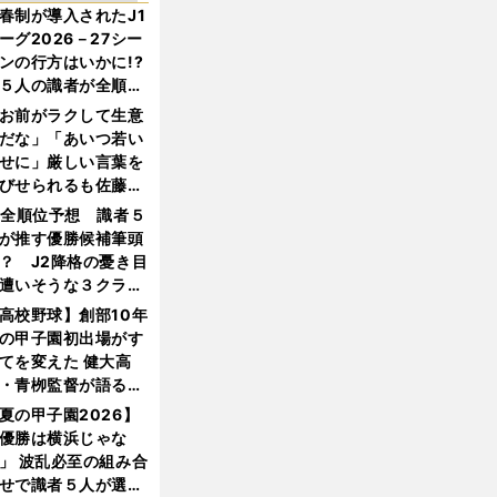
春制が導入されたJ1
ーグ2026－27シー
ンの行方はいかに!?
５人の識者が全順位
大胆予想
お前がラクして生意
だな」「あいつ若い
せに」厳しい言葉を
びせられるも佐藤慎
郎が貫いた誇りとフ
1全順位予想 識者５
ンへの思い
が推す優勝候補筆頭
？ J2降格の憂き目
遭いそうな３クラブ
は？
高校野球】創部10年
の甲子園初出場がす
てを変えた 健大高
・青栁監督が語る
機動破壊」はこうし
夏の甲子園2026】
生まれた
優勝は横浜じゃな
」 波乱必至の組み合
せで識者５人が選ん