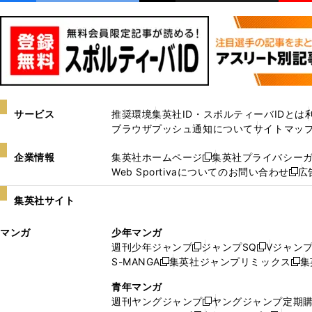
サービス
推奨環境
集英社ID・スポルティーバIDとは
ブラウザプッシュ通知について
サイトマッ
企業情報
集英社ホームページ
集英社プライバシー
新
Web Sportivaについてのお問い合わせ
広
し
新
い
し
集英社サイト
ウ
い
ィ
ウ
マンガ
少年マンガ
ン
ィ
週刊少年ジャンプ
ジャンプSQ
Vジャン
ド
ン
新
新
S-MANGA
集英社ジャンプリミックス
集
ウ
ド
新
し
し
新
で
ウ
し
い
い
し
青年マンガ
開
で
い
ウ
ウ
い
週刊ヤングジャンプ
ヤングジャンプ定期
新
く
開
ウ
ィ
ィ
ウ