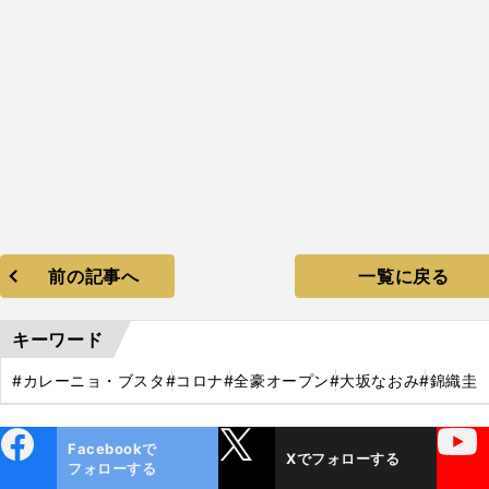
前の記事へ
一覧に戻る
キーワード
#カレーニョ・ブスタ
#コロナ
#全豪オープン
#大坂なおみ
#錦織圭
ebo
X
YouTube
Facebookで
Xでフォローする
ok
フォローする