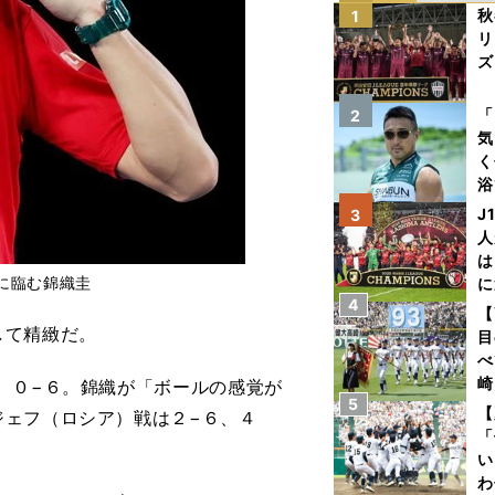
秋
1
リ
ズ
を
「
2
気
く
浴
太
J
3
ァ
人
は
に臨む錦織圭
に
4
と
【
して精緻だ。
目
べ
崎
、０−６。錦織が「ボールの感覚が
5
「
【
ジェフ（ロシア）戦は２−６、４
て
「
い
わ