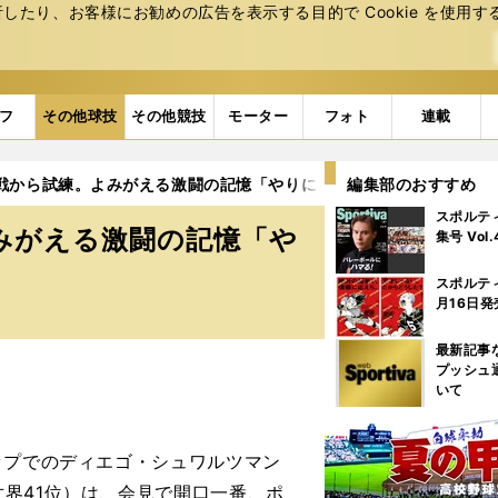
たり、お客様にお勧めの広告を表⽰する⽬的で Cookie を使⽤す
フ
その他球技
その他競技
モーター
フォト
連載
戦から試練。よみがえる激闘の記憶「やりにくい相手」
編集部のおすすめ
スポルテ
みがえる激闘の記憶「や
集号 Vol
スポルテ
月16日発
最新記事
プッシュ
いて
ップでのディエゴ・シュワルツマン
界41位）は、会見で開口一番、ポ