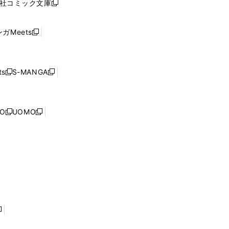
社コミック文庫
し
新
ン
い
し
ド
ウ
い
ウ
ガMeets
新
ィ
ウ
で
し
ン
ィ
開
い
ド
ン
く
ウ
ウ
ド
s
S-MANGA
新
新
ィ
で
ウ
し
し
ン
開
で
い
い
ド
く
開
ウ
ウ
ウ
NO
UOMO
く
新
新
ィ
ィ
で
し
し
ン
ン
開
い
い
ド
ド
く
ウ
ウ
ウ
ウ
ィ
ィ
で
で
ン
ン
開
開
ド
ド
く
く
ウ
ウ
で
で
開
開
く
く
し