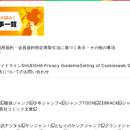
利用規約・会員規約
特定商取引法に基づく表示・その他の事項
プ
ガイドライン
SHUEISHA Privacy Guideline
Setting of Cookies
web 
告についてのお問い合わせ
プ
最強ジャンプ
少年ジャンプ+
ジャンプTOON
ZEBRACK
ジ
新
新
新
新
新
英社コミック文庫
し
新
し
し
し
し
い
い
し
い
い
い
ウ
ウ
い
ウ
ウ
ウ
購読デジタル
ヤンジャン！
となりのヤングジャンプ
グランドジ
新
新
新
ィ
ィ
ウ
ィ
ィ
ィ