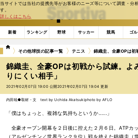
当サイトでは当社の提携先等がお客様のニーズ等について調査・分析し
web Sportiva (webスポルティーバ)
す。
詳しくはこちら
新着
ランキング
野球
サッカー
競馬
ゴル
we
その他球技の記事一覧
テニス
錦織圭、全豪OPは初
b
ス
錦織圭、全豪OPは初戦から試練。よ
ポ
ル
りにくい相手」
テ
2021年02月07日 19:00 公開
2021年02月07日 19:04 更新
ィ
ー
バ
内田暁●取材・文 text by Uchida Akatsuki
photo by AFLO
「僕はちょっと、複雑な気持ちというか......」
全豪オープン開幕を２日後に控えた２月６日。ATPカ
（アルゼンチン／世界ランク９位）戦を終えた錦織圭（世