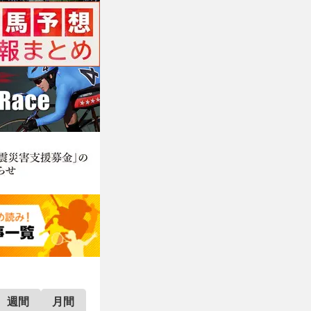
週間
月間