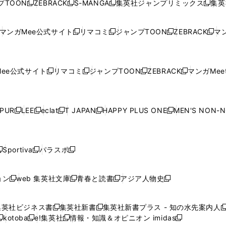
プTOON
ZEBRACK
S-MANGA
集英社ジャンプリミックス
集英
新
し
新
し
新
し
新
ン
ン
ィ
ン
ン
ン
し
い
し
い
し
い
し
ド
ド
ン
ド
ド
ド
い
ウ
い
ウ
い
ウ
い
ウ
ウ
ド
ウ
ウ
ウ
マンガMee公式サイト
リマコミ
ジャンプTOON
ZEBRACK
マン
新
新
新
新
ウ
ィ
ウ
ィ
ウ
ィ
ウ
で
で
ウ
で
で
で
し
し
し
し
し
ィ
ン
ィ
ン
ィ
ン
ィ
開
開
で
開
開
開
い
い
い
い
い
ン
ド
ン
ド
ン
ド
ン
く
く
開
く
く
く
ウ
ウ
ウ
ウ
ウ
ド
ウ
ド
ウ
ド
ウ
ド
ee公式サイト
リマコミ
ジャンプTOON
ZEBRACK
マンガMeet
く
新
新
新
新
ィ
ィ
ィ
ィ
ィ
ウ
で
ウ
で
ウ
で
ウ
し
し
し
し
ン
ン
ン
ン
ン
で
開
で
開
で
開
で
い
い
い
い
ド
ド
ド
ド
ド
開
く
開
く
開
く
開
ウ
ウ
ウ
ウ
ウ
ウ
ウ
ウ
ウ
PUR
LEE
eclat
T JAPAN
HAPPY PLUS ONE
MEN'S NON-
く
く
く
く
新
新
新
新
新
ィ
ィ
ィ
ィ
で
で
で
で
で
し
し
し
し
し
ン
ン
ン
ン
開
開
開
開
開
い
い
い
い
い
ド
ド
ド
ド
く
く
く
く
く
ウ
ウ
ウ
ウ
ウ
ウ
ウ
ウ
ウ
Sportiva
パラスポ
新
新
ィ
ィ
ィ
ィ
ィ
で
で
で
で
し
し
し
ン
ン
ン
ン
ン
開
開
開
開
い
い
い
ド
ド
ド
ド
ド
ョン
web 集英社文庫
青春と読書
アジア人物史
く
く
く
く
新
新
新
新
ウ
ウ
ウ
ウ
ウ
ウ
ウ
ウ
し
し
し
し
ィ
ィ
ィ
で
で
で
で
で
い
い
い
い
ン
ン
ン
集英社ビジネス書
集英社新書
集英社新書プラス - 知の水先案内人
開
開
開
開
開
新
新
新
ウ
ウ
ウ
ウ
ド
ド
ド
kotoba
e!集英社
情報・知識＆オピニオン imidas
く
く
く
く
く
新
し
新
し
新
ィ
ィ
ィ
ィ
ウ
ウ
ウ