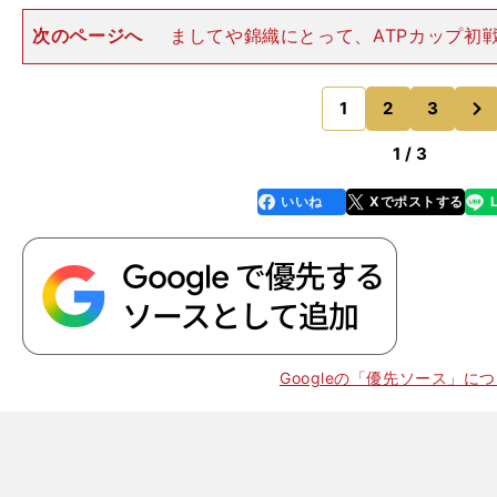
次のページへ
ましてや錦織にとって、ATPカップ初
全隔離明けに経験した４カ月ぶりの公式戦。翌日の「筋
た」のも当然であり、その痛みを残したままの身体が、
次
についてこなかった側面
1
2
3
のページへ
1 / 3
いいね
Xでポストする
line
faceboo
x
k
。
分
OP
Googleの「優先ソース」に