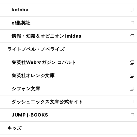
開
ウ
ン
ウ
し
kotoba
く
で
ド
ィ
い
新
開
ウ
ン
ウ
し
e!集英社
く
で
ド
ィ
い
新
開
ウ
ン
ウ
し
情報・知識＆オピニオン imidas
く
で
ド
ィ
い
新
開
ウ
ン
ウ
し
ライトノベル・ノベライズ
く
で
ド
ィ
い
開
ウ
ン
ウ
集英社Webマガジン コバルト
く
で
ド
ィ
新
開
ウ
ン
し
集英社オレンジ文庫
く
で
ド
い
新
開
ウ
ウ
し
シフォン文庫
く
で
ィ
い
新
開
ン
ウ
し
ダッシュエックス文庫公式サイト
く
ド
ィ
い
新
ウ
ン
ウ
し
JUMP j-BOOKS
で
ド
ィ
い
新
開
ウ
ン
ウ
し
キッズ
く
で
ド
ィ
い
開
ウ
ン
ウ