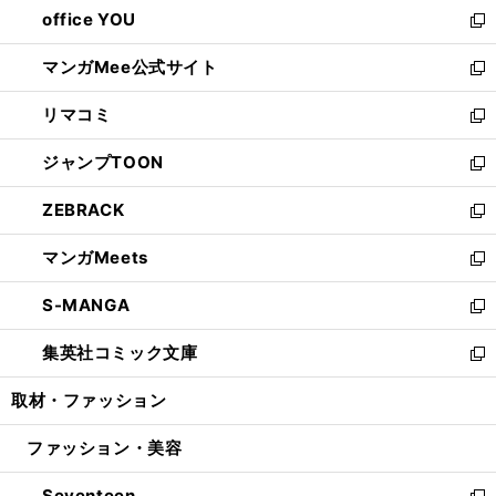
し
office YOU
く
で
ィ
い
新
開
ン
ウ
し
マンガMee公式サイト
く
ド
ィ
い
新
ウ
ン
ウ
し
リマコミ
で
ド
ィ
い
新
開
ウ
ン
ウ
し
ジャンプTOON
く
で
ド
ィ
い
新
開
ウ
ン
ウ
し
ZEBRACK
く
で
ド
ィ
い
新
開
ウ
ン
ウ
し
マンガMeets
く
で
ド
ィ
い
新
開
ウ
ン
ウ
し
S-MANGA
く
で
ド
ィ
い
新
開
ウ
ン
ウ
し
集英社コミック文庫
く
で
ド
ィ
い
新
開
ウ
ン
ウ
し
取材・ファッション
く
で
ド
ィ
い
開
ウ
ン
ウ
ファッション・美容
く
で
ド
ィ
開
ウ
ン
Seventeen
く