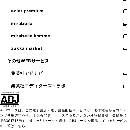
開
ウ
ン
ウ
し
eclat premium
く
で
ド
ィ
い
新
開
ウ
ン
ウ
し
mirabella
く
で
ド
ィ
い
新
開
ウ
ン
ウ
し
mirabella homme
く
で
ド
ィ
い
新
開
ウ
ン
ウ
し
zakka market
く
で
ド
ィ
い
新
開
ウ
ン
ウ
し
その他WEBサービス
く
で
ド
ィ
い
開
ウ
ン
ウ
集英社アドナビ
く
で
ド
ィ
新
開
ウ
ン
し
集英社エディターズ・ラボ
く
で
ド
い
新
開
ウ
ウ
し
く
で
ィ
い
開
ン
ウ
ABJマークは、この電子書店・電子書籍配信サービスが、著作権者からコンテ
く
ド
ィ
ンツ使用許諾を得た正規版配信サービスであることを示す登録商標（登録番号
ウ
ン
第6091713号）です。ABJマークの詳細、ABJマークを掲示しているサービス
で
ド
の一覧はこちら。
開
ウ