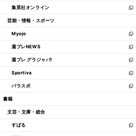
開
ウ
ン
ウ
し
集英社オンライン
く
で
ド
ィ
い
新
開
ウ
ン
ウ
し
芸能・情報・スポーツ
く
で
ド
ィ
い
開
ウ
ン
ウ
Myojo
く
で
ド
ィ
新
開
ウ
ン
し
週プレNEWS
く
で
ド
い
新
開
ウ
ウ
し
週プレ グラジャパ!
く
で
ィ
い
新
開
ン
ウ
し
Sportiva
く
ド
ィ
い
新
ウ
ン
ウ
し
パラスポ
で
ド
ィ
い
新
開
ウ
ン
ウ
し
書籍
く
で
ド
ィ
い
開
ウ
ン
ウ
文芸・文庫・総合
く
で
ド
ィ
開
ウ
ン
すばる
く
で
ド
新
開
ウ
し