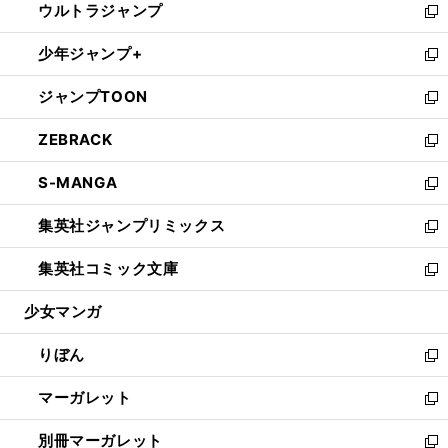
ウルトラジャンプ
く
で
ド
ィ
い
新
開
ウ
ン
ウ
し
少年ジャンプ+
く
で
ド
ィ
い
新
開
ウ
ン
ウ
し
ジャンプTOON
く
で
ド
ィ
い
新
開
ウ
ン
ウ
し
ZEBRACK
く
で
ド
ィ
い
新
開
ウ
ン
ウ
し
S-MANGA
く
で
ド
ィ
い
新
開
ウ
ン
ウ
し
集英社ジャンプリミックス
く
で
ド
ィ
い
新
開
ウ
ン
ウ
し
集英社コミック文庫
く
で
ド
ィ
い
新
開
ウ
ン
ウ
し
少女マンガ
く
で
ド
ィ
い
開
ウ
ン
ウ
りぼん
く
で
ド
ィ
新
開
ウ
ン
し
マーガレット
く
で
ド
い
新
開
ウ
ウ
し
別冊マーガレット
く
で
ィ
い
新