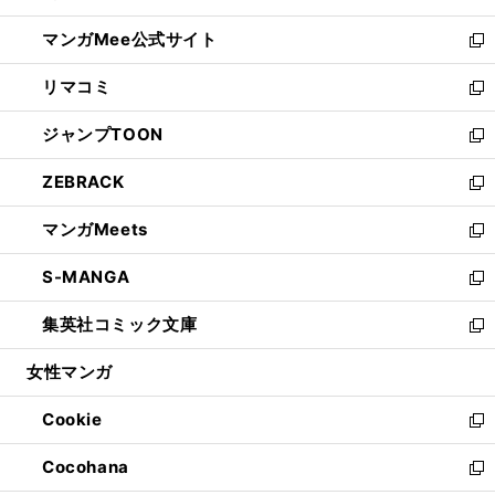
開
ン
ウ
し
マンガMee公式サイト
く
ド
ィ
い
新
ウ
ン
ウ
し
リマコミ
で
ド
ィ
い
新
開
ウ
ン
ウ
し
ジャンプTOON
く
で
ド
ィ
い
新
開
ウ
ン
ウ
し
ZEBRACK
く
で
ド
ィ
い
新
開
ウ
ン
ウ
し
マンガMeets
く
で
ド
ィ
い
新
開
ウ
ン
ウ
し
S-MANGA
く
で
ド
ィ
い
新
開
ウ
ン
ウ
し
集英社コミック文庫
く
で
ド
ィ
い
新
開
ウ
ン
ウ
し
女性マンガ
く
で
ド
ィ
い
開
ウ
ン
ウ
Cookie
く
で
ド
ィ
新
開
ウ
ン
し
Cocohana
く
で
ド
い
新
開
ウ
ウ