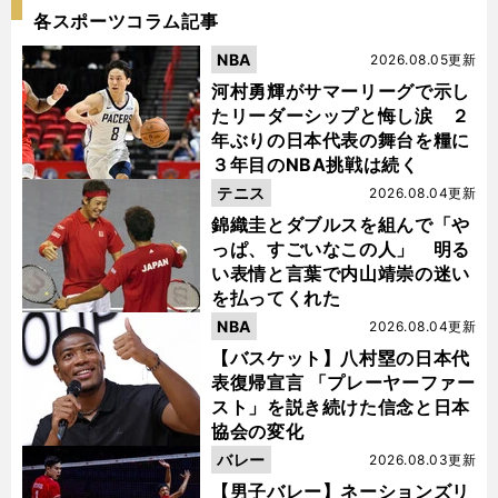
各スポーツコラム記事
NBA
2026.08.05更新
河村勇輝がサマーリーグで示し
たリーダーシップと悔し涙 ２
年ぶりの日本代表の舞台を糧に
３年目のNBA挑戦は続く
テニス
2026.08.04更新
錦織圭とダブルスを組んで「や
っぱ、すごいなこの人」 明る
い表情と言葉で内山靖崇の迷い
を払ってくれた
NBA
2026.08.04更新
【バスケット】八村塁の日本代
表復帰宣言 「プレーヤーファー
スト」を説き続けた信念と日本
協会の変化
バレー
2026.08.03更新
【男子バレー】ネーションズリ