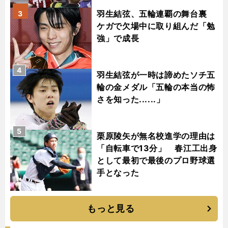
羽生結弦、五輪連覇の舞台裏
3
ケガで欠場中に取り組んだ「勉
強」で成長
4
羽生結弦が一時は諦めたソチ五
輪の金メダル「五輪の本当の怖
さを知った......」
5
栗原陵矢が無名校進学の理由は
「自転車で13分」 春江工出身
として最初で最後のプロ野球選
手となった
もっと見る