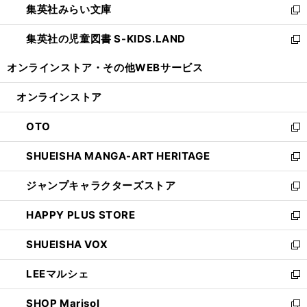
集英社みらい文庫
く
で
ド
ィ
新
開
ウ
ン
し
集英社の児童図書 S-KIDS.LAND
く
で
ド
い
新
開
ウ
ウ
し
オンラインストア・
その他WEBサービス
く
で
ィ
い
開
ン
ウ
オンラインストア
く
ド
ィ
ウ
ン
OTO
で
ド
新
開
ウ
し
SHUEISHA MANGA-ART HERITAGE
く
で
い
新
開
ウ
し
ジャンプキャラクターズストア
く
ィ
い
新
ン
ウ
し
HAPPY PLUS STORE
ド
ィ
い
新
ウ
ン
ウ
し
SHUEISHA VOX
で
ド
ィ
い
新
開
ウ
ン
ウ
し
LEEマルシェ
く
で
ド
ィ
い
新
開
ウ
ン
ウ
し
SHOP Marisol
く
で
ド
ィ
い
新