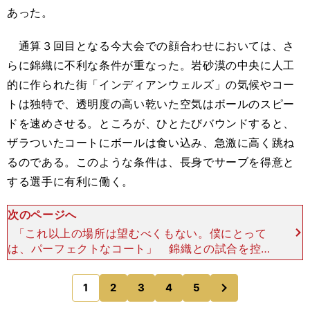
あった。
通算３回目となる今大会での顔合わせにおいては、さ
らに錦織に不利な条件が重なった。岩砂漠の中央に人工
的に作られた街「インディアンウェルズ」の気候やコー
トは独特で、透明度の高い乾いた空気はボールのスピー
ドを速めさせる。ところが、ひとたびバウンドすると、
ザラついたコートにボールは食い込み、急激に高く跳ね
るのである。このような条件は、長身でサーブを得意と
する選手に有利に働く。
次のページへ
「これ以上の場所は望むべくもない。僕にとって
は、パーフェクトなコート」 錦織との試合を控え
たビッグサーバーは、長身にはやや不釣り合いな童
顔をほころばせ、自信たっぷりにそう語った。 対
次
1
2
3
4
5
のページへ
して錦織は、こ