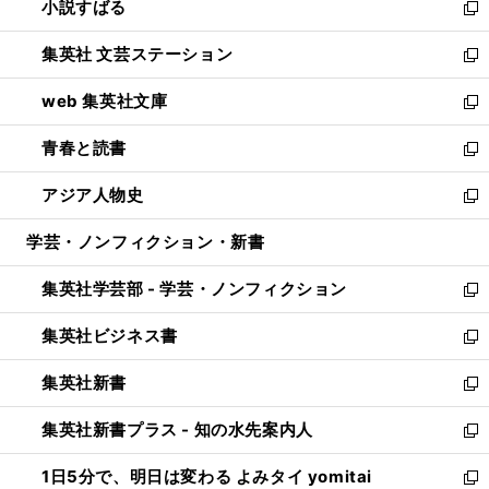
小説すばる
く
で
い
新
開
ウ
し
集英社 文芸ステーション
く
ィ
い
新
ン
ウ
し
web 集英社文庫
ド
ィ
い
新
ウ
ン
ウ
し
青春と読書
で
ド
ィ
い
新
開
ウ
ン
ウ
し
アジア人物史
く
で
ド
ィ
い
新
開
ウ
ン
ウ
し
学芸・ノンフィクション・新書
く
で
ド
ィ
い
開
ウ
ン
ウ
集英社学芸部 - 学芸・ノンフィクション
く
で
ド
ィ
新
開
ウ
ン
し
集英社ビジネス書
く
で
ド
い
新
開
ウ
ウ
し
集英社新書
く
で
ィ
い
新
開
ン
ウ
し
集英社新書プラス - 知の水先案内人
く
ド
ィ
い
新
ウ
ン
ウ
し
1日5分で、明日は変わる よみタイ yomitai
で
ド
ィ
い
新