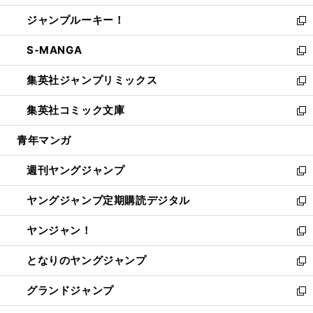
開
ウ
ン
ウ
し
ジャンプルーキー！
く
で
ド
ィ
い
新
開
ウ
ン
ウ
し
S-MANGA
く
で
ド
ィ
い
新
開
ウ
ン
ウ
し
集英社ジャンプリミックス
く
で
ド
ィ
い
新
開
ウ
ン
ウ
し
集英社コミック文庫
く
で
ド
ィ
い
新
開
ウ
ン
ウ
し
青年マンガ
く
で
ド
ィ
い
開
ウ
ン
ウ
週刊ヤングジャンプ
く
で
ド
ィ
新
開
ウ
ン
し
ヤングジャンプ定期購読デジタル
く
で
ド
い
新
開
ウ
ウ
し
ヤンジャン！
く
で
ィ
い
新
開
ン
ウ
し
となりのヤングジャンプ
く
ド
ィ
い
新
ウ
ン
ウ
し
グランドジャンプ
で
ド
ィ
い
新
開
ウ
ン
ウ
し