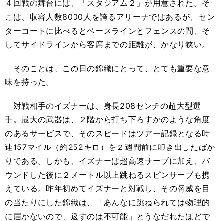
４回戦の舞台には、「スタジアム２」が用意された。そ
こは、収容人数8000人を誇るアリーナではあるが、セン
ターコートに比べるとベースラインとフェンスの間、そ
してサイドラインから客席までの距離が、かなり狭い。
そのことは、この日の錦織にとって、とても重要な意
味を持った。
対戦相手のイズナーは、身長208センチの超大型選
手。最大の武器は、２階から打ち下ろすかのような角度
のあるサービスで、そのスピードはツアー記録となる時
速157マイル（約252キロ）を２週間前に叩き出したばか
りである。しかも、イズナーは超高速サーブに加え、バ
ウンドした後に２メートル以上跳ねるスピンサーブも携
えている。昨年初めてイズナーと対戦し、その脅威を目
の当たりにした錦織は、「あんなに跳ねられては物理的
に届かないので、返すのは不可能」とうなだれたほどで