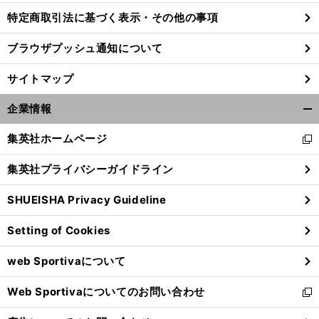
特定商取引法に基づく表示・その他の事項
ブラウザプッシュ通知について
。
最
前
へ
サイトマップ
企業情報
開
く/
集英社ホームページ
新
閉
し
じ
集英社プライバシーガイドライン
い
る
ウ
SHUEISHA Privacy Guideline
ィ
ン
Setting of Cookies
ド
ウ
web Sportivaについて
で
開
Web Sportivaについてのお問い合わせ
く
新
し