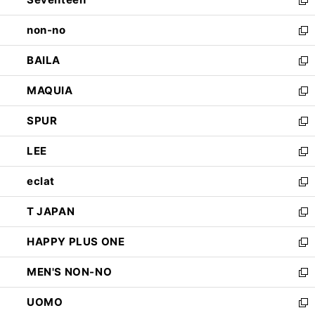
で
ド
新
開
ウ
し
non-no
く
で
い
新
開
ウ
し
BAILA
く
ィ
い
新
ン
ウ
し
MAQUIA
ド
ィ
い
新
ウ
ン
ウ
し
SPUR
で
ド
ィ
い
新
開
ウ
ン
ウ
し
LEE
く
で
ド
ィ
い
新
開
ウ
ン
ウ
し
eclat
く
で
ド
ィ
い
新
開
ウ
ン
ウ
し
T JAPAN
く
で
ド
ィ
い
新
開
ウ
ン
ウ
し
HAPPY PLUS ONE
く
で
ド
ィ
い
新
開
ウ
ン
ウ
し
MEN'S NON-NO
く
で
ド
ィ
い
新
開
ウ
ン
ウ
し
UOMO
く
で
ド
ィ
い
新