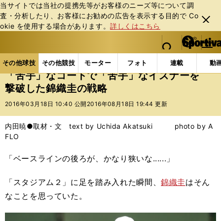
当サイトでは当社の提携先等がお客様のニーズ等について調
査・分析したり、お客様にお勧めの広告を表⽰する⽬的で Co
閉じ
okie を使⽤する場合があります。
詳しくはこちら
る
マイペ
web Sportiva (webスポルティーバ)
検索
メニュ
we
ー
その他球技の記事一覧
テニス
「苦手」なコートで
b
ジ
その他球技
その他競技
モーター
フォト
連載
動
ス
「苦手」なコートで「苦手」なイズナーを
ポ
撃破した錦織圭の戦略
ル
テ
2016年03月18日 10:40 公開
2016年08月18日 19:44 更新
ィ
ー
内田暁●取材・文 text by Uchida Akatsuki photo by A
バ
FLO
「ベースラインの後ろが、かなり狭いな......」
「スタジアム２」に足を踏み入れた瞬間、
錦織圭
はそん
なことを思っていた。