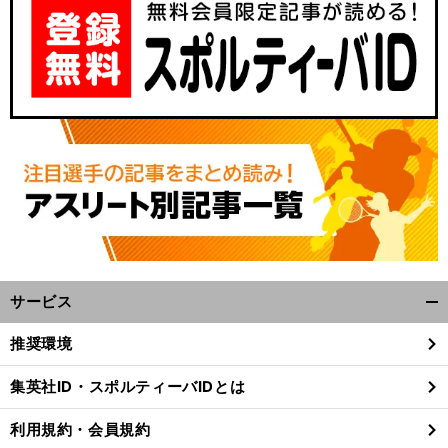
サービス
開
く/
推奨環境
閉
じ
集英社ID・スポルティーバIDとは
る
利用規約・会員規約