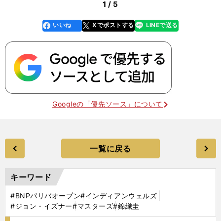
1 / 5
いいね
Xでポストする
LINEで送る
line
faceboo
x
k
Googleの「優先ソース」について
一覧に戻る
キーワード
#BNPパリバオープン
#インディアンウェルズ
#ジョン・イズナー
#マスターズ
#錦織圭