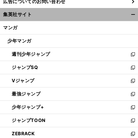
広告についてのお問い合わせ
い
ウ
集英社サイト
ィ
開
ン
く/
マンガ
ド
閉
ウ
じ
少年マンガ
で
る
開
週刊少年ジャンプ
く
新
し
ジャンプSQ
い
新
ウ
し
Vジャンプ
ィ
い
新
ン
ウ
し
最強ジャンプ
ド
ィ
い
新
ウ
ン
ウ
し
少年ジャンプ+
で
ド
ィ
い
新
開
ウ
ン
ウ
し
ジャンプTOON
く
で
ド
ィ
い
新
開
ウ
ン
ウ
し
ZEBRACK
く
で
ド
ィ
い
新