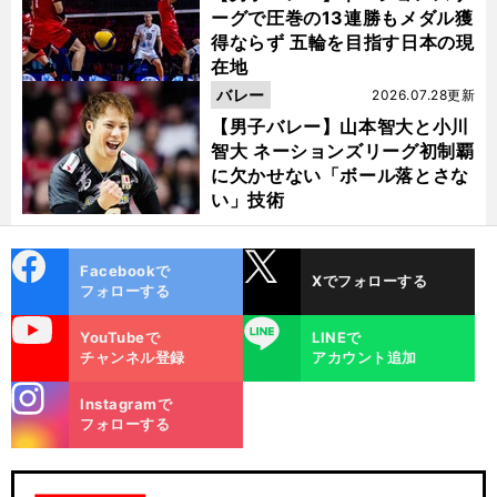
ーグで圧巻の13連勝もメダル獲
得ならず 五輪を目指す日本の現
在地
バレー
2026.07.28更新
【男子バレー】山本智大と小川
智大 ネーションズリーグ初制覇
に欠かせない「ボール落とさな
い」技術
cebo
X
Facebookで
Xでフォローする
ok
フォローする
uTube
LINE
YouTubeで
LINEで
チャンネル登録
アカウント追加
stagra
Instagramで
m
フォローする