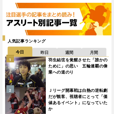
人気記事ランキング
今日
昨日
週間
月間
羽生結弦を覚醒させた「誰かの
1
ために」の思い 五輪連覇の偉
業への道のり
Ｊリーグ開幕戦は白熱の逆転劇
2
だが観客、視聴者にとって「価
値あるイベント」になっていた
か