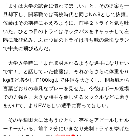
「まずは大学の試合に慣れてほしい」と、その提案を一
旦却下し、開幕戦では高校時代と同じNo.8として抜擢。
佐藤はその期待に応えるように、前半２トライと気を吐
いた。ひとつ目のトライはキックパスをキャッチして左
隅に飛び込み、ふたつ目のトライは持ち味の豪快なラン
で中央に飛び込んだ。
大学入学時に「また取材されるような選手になりたい
です！」と話していた佐藤は、それからさらに体重を６
kgほど増やして100kgまで体躯を大きくし、開幕戦から
言葉どおりの非凡なプレーを見せた。今後はボール近場
での力強さ、大きな相手を倒し切るタックルなどに磨き
をかけて、よりFWらしい選手に育ってほしい。
その早稲田大にはもうひとり、存在をアピールしたル
ーキーがいる。前半２分にいきなり先制トライを挙げた