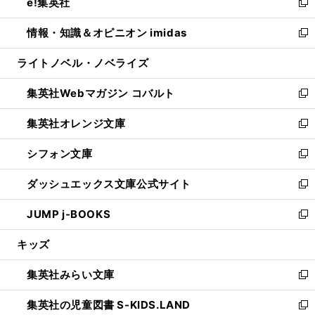
e!集英社
く
で
ド
ィ
い
新
開
ウ
ン
ウ
し
情報・知識＆オピニオン imidas
く
で
ド
ィ
い
新
開
ウ
ン
ウ
し
ライトノベル・ノベライズ
く
で
ド
ィ
い
開
ウ
ン
ウ
集英社Webマガジン コバルト
く
で
ド
ィ
新
開
ウ
ン
し
集英社オレンジ文庫
く
で
ド
い
新
開
ウ
ウ
し
シフォン文庫
く
で
ィ
い
新
開
ン
ウ
し
ダッシュエックス文庫公式サイト
く
ド
ィ
い
新
ウ
ン
ウ
し
JUMP j-BOOKS
で
ド
ィ
い
新
開
ウ
ン
ウ
し
キッズ
く
で
ド
ィ
い
開
ウ
ン
ウ
集英社みらい文庫
く
で
ド
ィ
新
開
ウ
ン
し
集英社の児童図書 S-KIDS.LAND
く
で
ド
い
新