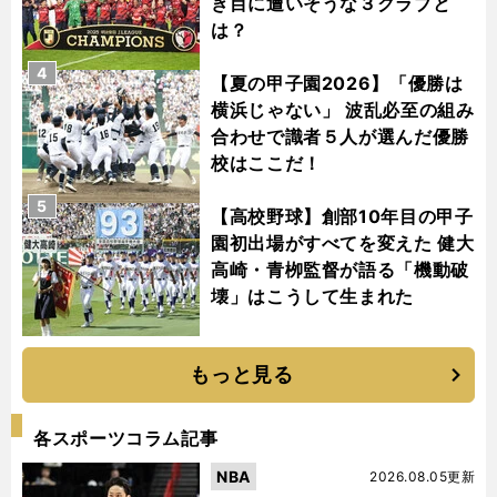
き目に遭いそうな３クラブと
は？
4
【夏の甲子園2026】「優勝は
横浜じゃない」 波乱必至の組み
合わせで識者５人が選んだ優勝
校はここだ！
5
【高校野球】創部10年目の甲子
園初出場がすべてを変えた 健大
高崎・青栁監督が語る「機動破
壊」はこうして生まれた
もっと見る
各スポーツコラム記事
NBA
2026.08.05更新