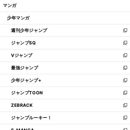
く/
マンガ
ド
閉
ウ
じ
少年マンガ
で
る
開
週刊少年ジャンプ
く
新
し
ジャンプSQ
い
新
ウ
し
Vジャンプ
ィ
い
新
ン
ウ
し
最強ジャンプ
ド
ィ
い
新
ウ
ン
ウ
し
少年ジャンプ+
で
ド
ィ
い
新
開
ウ
ン
ウ
し
ジャンプTOON
く
で
ド
ィ
い
新
開
ウ
ン
ウ
し
ZEBRACK
く
で
ド
ィ
い
新
開
ウ
ン
ウ
し
ジャンプルーキー！
く
で
ド
ィ
い
新
開
ウ
ン
ウ
し
く