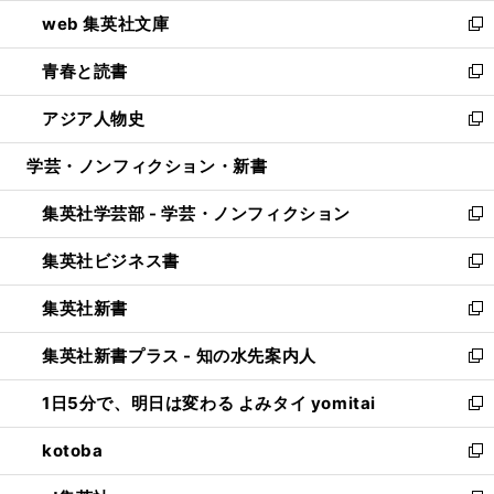
ン
ウ
し
web 集英社文庫
ド
ィ
い
新
ウ
ン
ウ
し
青春と読書
で
ド
ィ
い
新
開
ウ
ン
ウ
し
アジア人物史
く
で
ド
ィ
い
新
開
ウ
ン
ウ
し
学芸・ノンフィクション・新書
く
で
ド
ィ
い
開
ウ
ン
ウ
集英社学芸部 - 学芸・ノンフィクション
く
で
ド
ィ
新
開
ウ
ン
し
集英社ビジネス書
く
で
ド
い
新
開
ウ
ウ
し
集英社新書
く
で
ィ
い
新
開
ン
ウ
し
集英社新書プラス - 知の水先案内人
く
ド
ィ
い
新
ウ
ン
ウ
し
1日5分で、明日は変わる よみタイ yomitai
で
ド
ィ
い
新
開
ウ
ン
ウ
し
kotoba
く
で
ド
ィ
い
新
開
ウ
ン
ウ
し