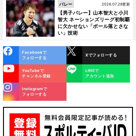
バレー
2026.07.28更新
【男子バレー】山本智大と小川
智大 ネーションズリーグ初制覇
に欠かせない「ボール落とさな
い」技術
cebo
X
Facebookで
Xでフォローする
ok
フォローする
uTube
LINE
YouTubeで
LINEで
チャンネル登録
アカウント追加
stagra
Instagramで
m
フォローする