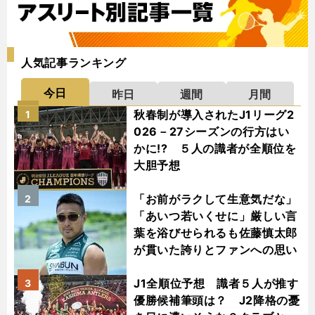
人気記事ランキング
今日
昨日
週間
月間
秋春制が導入されたJ1リーグ2
1
026－27シーズンの行方はい
かに!? ５人の識者が全順位を
大胆予想
「お前がラクして生意気だな」
2
「あいつ若いくせに」厳しい言
葉を浴びせられるも佐藤慎太郎
が貫いた誇りとファンへの思い
J1全順位予想 識者５人が推す
3
優勝候補筆頭は？ J2降格の憂