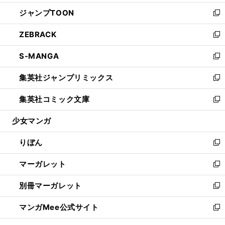
開
ウ
ン
ウ
し
ジャンプTOON
く
で
ド
ィ
い
新
開
ウ
ン
ウ
し
ZEBRACK
く
で
ド
ィ
い
新
開
ウ
ン
ウ
し
S-MANGA
く
で
ド
ィ
い
新
開
ウ
ン
ウ
し
集英社ジャンプリミックス
く
で
ド
ィ
い
新
開
ウ
ン
ウ
し
集英社コミック文庫
く
で
ド
ィ
い
新
開
ウ
ン
ウ
し
少女マンガ
く
で
ド
ィ
い
開
ウ
ン
ウ
りぼん
く
で
ド
ィ
新
開
ウ
ン
し
マーガレット
く
で
ド
い
新
開
ウ
ウ
し
別冊マーガレット
く
で
ィ
い
新
開
ン
ウ
し
マンガMee公式サイト
く
ド
ィ
い
新
ウ
ン
ウ
し