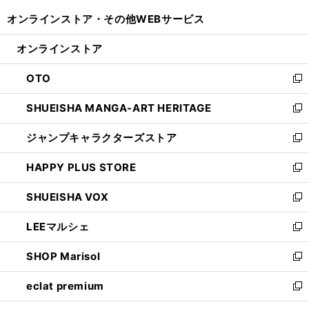
開
ウ
ウ
し
オンラインストア・
その他WEBサービス
く
で
ィ
い
開
ン
ウ
オンラインストア
く
ド
ィ
ウ
ン
OTO
で
ド
新
開
ウ
し
SHUEISHA MANGA-ART HERITAGE
く
で
い
新
開
ウ
し
ジャンプキャラクターズストア
く
ィ
い
新
ン
ウ
し
HAPPY PLUS STORE
ド
ィ
い
新
ウ
ン
ウ
し
SHUEISHA VOX
で
ド
ィ
い
新
開
ウ
ン
ウ
し
LEEマルシェ
く
で
ド
ィ
い
新
開
ウ
ン
ウ
し
SHOP Marisol
く
で
ド
ィ
い
新
開
ウ
ン
ウ
し
eclat premium
く
で
ド
ィ
い
新
開
ウ
ン
ウ
し