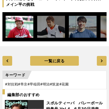
メイン平の挑戦
一覧に戻る
キーワード
#対抗戦
#帝京
#早稲田
#明治
#筑波
#花園
編集部のおすすめ
スポルティーバ バレーボール
特集号 Vol.4 6月30日発売