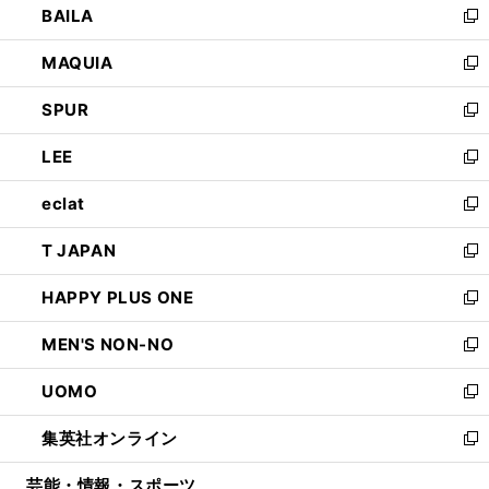
BAILA
く
ィ
い
新
ン
ウ
し
MAQUIA
ド
ィ
い
新
ウ
ン
ウ
し
SPUR
で
ド
ィ
い
新
開
ウ
ン
ウ
し
LEE
く
で
ド
ィ
い
新
開
ウ
ン
ウ
し
eclat
く
で
ド
ィ
い
新
開
ウ
ン
ウ
し
T JAPAN
く
で
ド
ィ
い
新
開
ウ
ン
ウ
し
HAPPY PLUS ONE
く
で
ド
ィ
い
新
開
ウ
ン
ウ
し
MEN'S NON-NO
く
で
ド
ィ
い
新
開
ウ
ン
ウ
し
UOMO
く
で
ド
ィ
い
新
開
ウ
ン
ウ
し
集英社オンライン
く
で
ド
ィ
い
新
開
ウ
ン
ウ
し
芸能・情報・スポーツ
く
で
ド
ィ
い