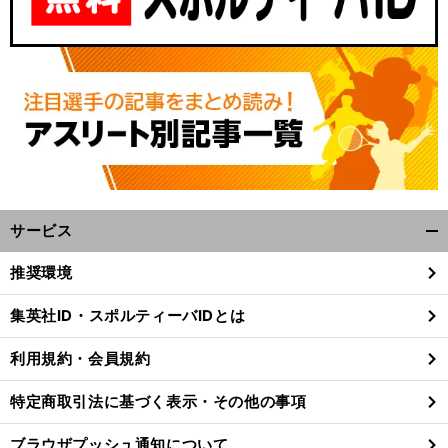
サービス
開
」
。
く/
前
推奨環境
へ
閉
じ
集英社ID・スポルティーバIDとは
る
利用規約・会員規約
特定商取引法に基づく表示・その他の事項
ブラウザプッシュ通知について