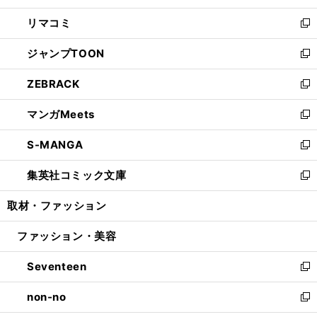
ウ
ン
ウ
し
リマコミ
で
ド
ィ
い
新
開
ウ
ン
ウ
し
ジャンプTOON
く
で
ド
ィ
い
新
開
ウ
ン
ウ
し
ZEBRACK
く
で
ド
ィ
い
新
開
ウ
ン
ウ
し
マンガMeets
く
で
ド
ィ
い
新
開
ウ
ン
ウ
し
S-MANGA
く
で
ド
ィ
い
新
開
ウ
ン
ウ
し
集英社コミック文庫
く
で
ド
ィ
い
新
開
ウ
ン
ウ
し
取材・ファッション
く
で
ド
ィ
い
開
ウ
ン
ウ
ファッション・美容
く
で
ド
ィ
開
ウ
ン
Seventeen
く
で
ド
新
開
ウ
し
non-no
く
で
い
新
開
ウ
し