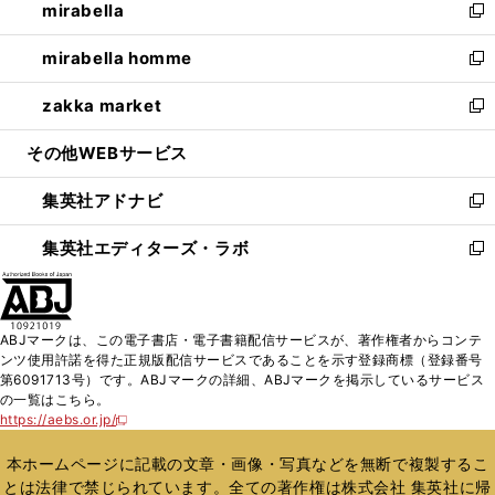
mirabella
く
で
ド
ィ
い
新
開
ウ
ン
ウ
し
mirabella homme
く
で
ド
ィ
い
新
開
ウ
ン
ウ
し
zakka market
く
で
ド
ィ
い
新
開
ウ
ン
ウ
し
その他WEBサービス
く
で
ド
ィ
い
開
ウ
ン
ウ
集英社アドナビ
く
で
ド
ィ
新
開
ウ
ン
し
集英社エディターズ・ラボ
く
で
ド
い
新
開
ウ
ウ
し
く
で
ィ
い
開
ン
ウ
ABJマークは、この電子書店・電子書籍配信サービスが、著作権者からコンテ
く
ド
ィ
ンツ使用許諾を得た正規版配信サービスであることを示す登録商標（登録番号
ウ
ン
第6091713号）です。ABJマークの詳細、ABJマークを掲示しているサービス
で
ド
の一覧はこちら。
開
ウ
https://aebs.or.jp/
新
く
で
し
い
開
本ホームページに記載の文章・画像・写真などを無断で複製するこ
ウ
く
とは法律で禁じられています。全ての著作権は株式会社 集英社に帰
ィ