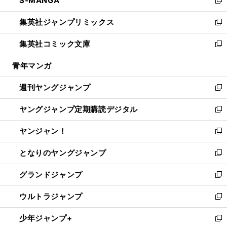
S-MANGA
で
ド
ィ
い
新
開
ウ
ン
ウ
し
集英社ジャンプリミックス
く
で
ド
ィ
い
新
開
ウ
ン
ウ
し
集英社コミック文庫
く
で
ド
ィ
い
新
開
ウ
ン
ウ
し
青年マンガ
く
で
ド
ィ
い
開
ウ
ン
ウ
週刊ヤングジャンプ
く
で
ド
ィ
新
開
ウ
ン
し
ヤングジャンプ定期購読デジタル
く
で
ド
い
新
開
ウ
ウ
し
ヤンジャン！
く
で
ィ
い
新
開
ン
ウ
し
となりのヤングジャンプ
く
ド
ィ
い
新
ウ
ン
ウ
し
グランドジャンプ
で
ド
ィ
い
新
開
ウ
ン
ウ
し
ウルトラジャンプ
く
で
ド
ィ
い
新
開
ウ
ン
ウ
し
少年ジャンプ+
く
で
ド
ィ
い
新