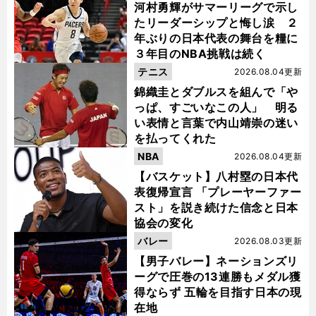
河村勇輝がサマーリーグで示し
たリーダーシップと悔し涙 ２
年ぶりの日本代表の舞台を糧に
３年目のNBA挑戦は続く
テニス
2026.08.04更新
錦織圭とダブルスを組んで「や
っぱ、すごいなこの人」 明る
い表情と言葉で内山靖崇の迷い
を払ってくれた
NBA
2026.08.04更新
【バスケット】八村塁の日本代
表復帰宣言 「プレーヤーファー
スト」を説き続けた信念と日本
協会の変化
バレー
2026.08.03更新
【男子バレー】ネーションズリ
ーグで圧巻の13連勝もメダル獲
得ならず 五輪を目指す日本の現
在地