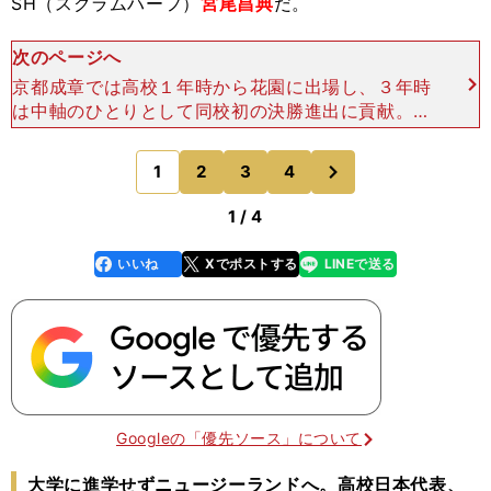
SH（スクラムハーフ）
宮尾昌典
だ。
次のページへ
京都成章では高校１年時から花園に出場し、３年時
は中軸のひとりとして同校初の決勝進出に貢献。佐
藤とともにＵ17日本代表で活躍するなど、パスさば
き、そしてスピードに長けた選手として注目を集め
次
1
2
3
4
のページへ
てきた逸材だ。
1 / 4
いいね
Xでポストする
LINEで送る
line
faceboo
x
k
Googleの「優先ソース」について
大学に進学せずニュージーランドへ。高校日本代表、