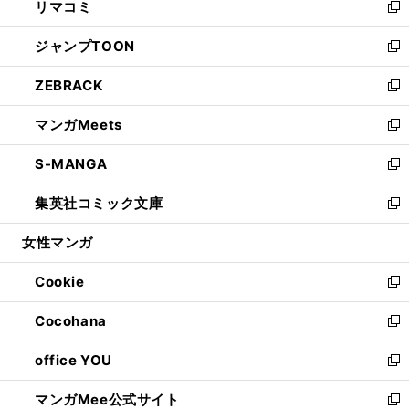
リマコミ
で
ド
ィ
い
新
開
ウ
ン
ウ
し
ジャンプTOON
く
で
ド
ィ
い
新
開
ウ
ン
ウ
し
ZEBRACK
く
で
ド
ィ
い
新
開
ウ
ン
ウ
し
マンガMeets
く
で
ド
ィ
い
新
開
ウ
ン
ウ
し
S-MANGA
く
で
ド
ィ
い
新
開
ウ
ン
ウ
し
集英社コミック文庫
く
で
ド
ィ
い
新
開
ウ
ン
ウ
し
女性マンガ
く
で
ド
ィ
い
開
ウ
ン
ウ
Cookie
く
で
ド
ィ
新
開
ウ
ン
し
Cocohana
く
で
ド
い
新
開
ウ
ウ
し
office YOU
く
で
ィ
い
新
開
ン
ウ
し
マンガMee公式サイト
く
ド
ィ
い
新