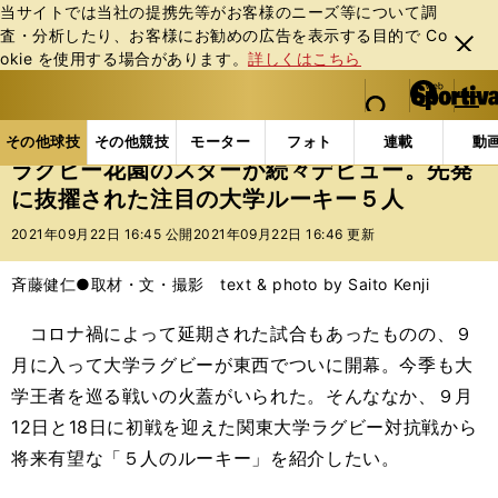
当サイトでは当社の提携先等がお客様のニーズ等について調
査・分析したり、お客様にお勧めの広告を表⽰する⽬的で Co
閉じ
okie を使⽤する場合があります。
詳しくはこちら
る
マイペ
web Sportiva (webスポルティーバ)
検索
メニュ
we
ー
その他球技の記事一覧
ラグビー
ラグビー花園のス
b
ジ
その他球技
その他競技
モーター
フォト
連載
動
ス
ラグビー花園のスターが続々デビュー。先発
ポ
に抜擢された注目の大学ルーキー５人
ル
テ
2021年09月22日 16:45 公開
2021年09月22日 16:46 更新
ィ
ー
斉藤健仁●取材・文・撮影 text & photo by Saito Kenji
バ
コロナ禍によって延期された試合もあったものの、９
月に入って大学ラグビーが東西でついに開幕。今季も大
学王者を巡る戦いの火蓋がいられた。そんななか、９月
12日と18日に初戦を迎えた関東大学ラグビー対抗戦から
将来有望な「５人のルーキー」を紹介したい。