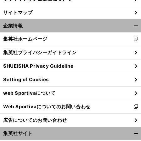
サイトマップ
企業情報
開
く/
集英社ホームページ
新
閉
し
じ
集英社プライバシーガイドライン
い
る
ウ
SHUEISHA Privacy Guideline
ィ
ン
Setting of Cookies
ド
ウ
web Sportivaについて
で
開
Web Sportivaについてのお問い合わせ
く
新
し
広告についてのお問い合わせ
い
ウ
集英社サイト
ィ
開
ン