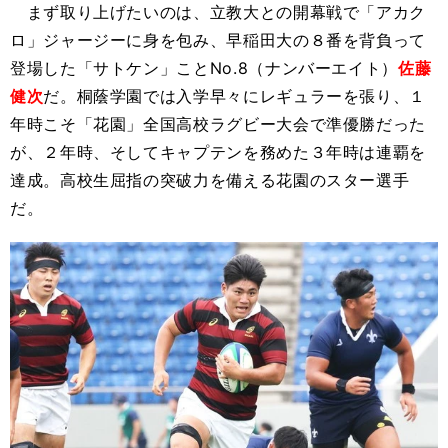
まず取り上げたいのは、立教大との開幕戦で「アカク
ロ」ジャージーに身を包み、早稲田大の８番を背負って
登場した「サトケン」ことNo.8（ナンバーエイト）
佐藤
健次
だ。桐蔭学園では入学早々にレギュラーを張り、１
年時こそ「花園」全国高校ラグビー大会で準優勝だった
が、２年時、そしてキャプテンを務めた３年時は連覇を
達成。高校生屈指の突破力を備える花園のスター選手
だ。