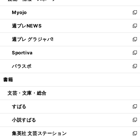
開
ウ
ン
ウ
Myojo
く
で
ド
ィ
新
開
ウ
ン
し
週プレNEWS
く
で
ド
い
新
開
ウ
ウ
し
週プレ グラジャパ!
く
で
ィ
い
新
開
ン
ウ
し
Sportiva
く
ド
ィ
い
新
ウ
ン
ウ
し
パラスポ
で
ド
ィ
い
新
開
ウ
ン
ウ
し
書籍
く
で
ド
ィ
い
開
ウ
ン
ウ
文芸・文庫・総合
く
で
ド
ィ
開
ウ
ン
すばる
く
で
ド
新
開
ウ
し
小説すばる
く
で
い
新
開
ウ
し
集英社 文芸ステーション
く
ィ
い
新