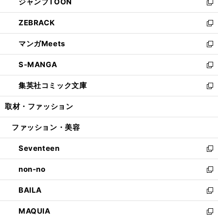
ジャンプTOON
く
で
ド
ィ
い
新
開
ウ
ン
ウ
し
ZEBRACK
く
で
ド
ィ
い
新
開
ウ
ン
ウ
し
マンガMeets
く
で
ド
ィ
い
新
開
ウ
ン
ウ
し
S-MANGA
く
で
ド
ィ
い
新
開
ウ
ン
ウ
し
集英社コミック文庫
く
で
ド
ィ
い
新
開
ウ
ン
ウ
し
取材・ファッション
く
で
ド
ィ
い
開
ウ
ン
ウ
ファッション・美容
く
で
ド
ィ
開
ウ
ン
Seventeen
く
で
ド
新
開
ウ
し
non-no
く
で
い
新
開
ウ
し
BAILA
く
ィ
い
新
ン
ウ
し
MAQUIA
ド
ィ
い
新