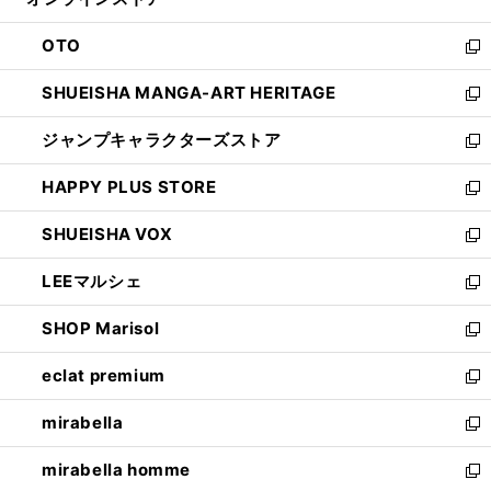
ド
ィ
ウ
ン
OTO
で
ド
新
開
ウ
し
SHUEISHA MANGA-ART HERITAGE
く
で
い
新
開
ウ
し
ジャンプキャラクターズストア
く
ィ
い
新
ン
ウ
し
HAPPY PLUS STORE
ド
ィ
い
新
ウ
ン
ウ
し
SHUEISHA VOX
で
ド
ィ
い
新
開
ウ
ン
ウ
し
LEEマルシェ
く
で
ド
ィ
い
新
開
ウ
ン
ウ
し
SHOP Marisol
く
で
ド
ィ
い
新
開
ウ
ン
ウ
し
eclat premium
く
で
ド
ィ
い
新
開
ウ
ン
ウ
し
mirabella
く
で
ド
ィ
い
新
開
ウ
ン
ウ
し
mirabella homme
く
で
ド
ィ
い
新