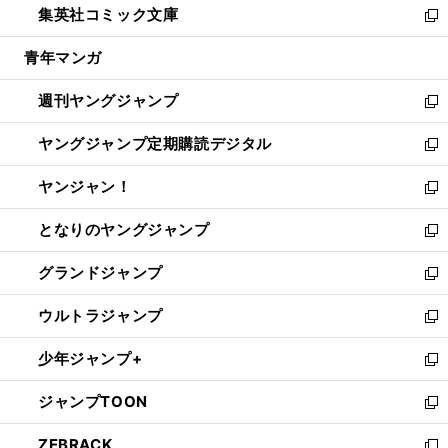
集英社コミック文庫
く
で
ド
ィ
い
新
開
ウ
ン
ウ
し
青年マンガ
く
で
ド
ィ
い
開
ウ
ン
ウ
週刊ヤングジャンプ
く
で
ド
ィ
新
開
ウ
ン
し
ヤングジャンプ定期購読デジタル
く
で
ド
い
新
開
ウ
ウ
し
ヤンジャン！
く
で
ィ
い
新
開
ン
ウ
し
となりのヤングジャンプ
く
ド
ィ
い
新
ウ
ン
ウ
し
グランドジャンプ
で
ド
ィ
い
新
開
ウ
ン
ウ
し
ウルトラジャンプ
く
で
ド
ィ
い
新
開
ウ
ン
ウ
し
少年ジャンプ+
く
で
ド
ィ
い
新
開
ウ
ン
ウ
し
ジャンプTOON
く
で
ド
ィ
い
新
開
ウ
ン
ウ
し
ZEBRACK
く
で
ド
ィ