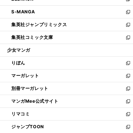
い
新
開
ウ
ン
ウ
し
S-MANGA
く
で
ド
ィ
い
新
開
ウ
ン
ウ
し
集英社ジャンプリミックス
く
で
ド
ィ
い
新
開
ウ
ン
ウ
し
集英社コミック文庫
く
で
ド
ィ
い
新
開
ウ
ン
ウ
し
少女マンガ
く
で
ド
ィ
い
開
ウ
ン
ウ
りぼん
く
で
ド
ィ
新
開
ウ
ン
し
マーガレット
く
で
ド
い
新
開
ウ
ウ
し
別冊マーガレット
く
で
ィ
い
新
開
ン
ウ
し
マンガMee公式サイト
く
ド
ィ
い
新
ウ
ン
ウ
し
リマコミ
で
ド
ィ
い
新
開
ウ
ン
ウ
し
ジャンプTOON
く
で
ド
ィ
い
新