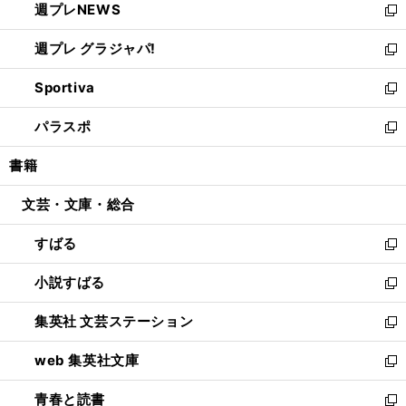
週プレNEWS
く
で
ド
い
新
開
ウ
ウ
し
週プレ グラジャパ!
く
で
ィ
い
新
開
ン
ウ
し
Sportiva
く
ド
ィ
い
新
ウ
ン
ウ
し
パラスポ
で
ド
ィ
い
新
開
ウ
ン
ウ
し
書籍
く
で
ド
ィ
い
開
ウ
ン
ウ
文芸・文庫・総合
く
で
ド
ィ
開
ウ
ン
すばる
く
で
ド
新
開
ウ
し
小説すばる
く
で
い
新
開
ウ
し
集英社 文芸ステーション
く
ィ
い
新
ン
ウ
し
web 集英社文庫
ド
ィ
い
新
ウ
ン
ウ
し
青春と読書
で
ド
ィ
い
新