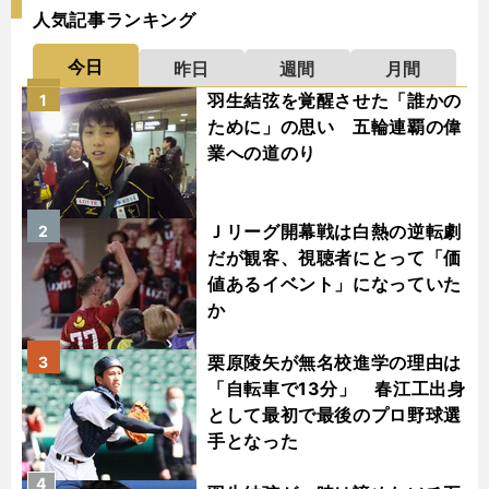
人気記事ランキング
今日
昨日
週間
月間
羽生結弦を覚醒させた「誰かの
1
ために」の思い 五輪連覇の偉
業への道のり
Ｊリーグ開幕戦は白熱の逆転劇
2
だが観客、視聴者にとって「価
値あるイベント」になっていた
か
栗原陵矢が無名校進学の理由は
3
「自転車で13分」 春江工出身
として最初で最後のプロ野球選
手となった
4