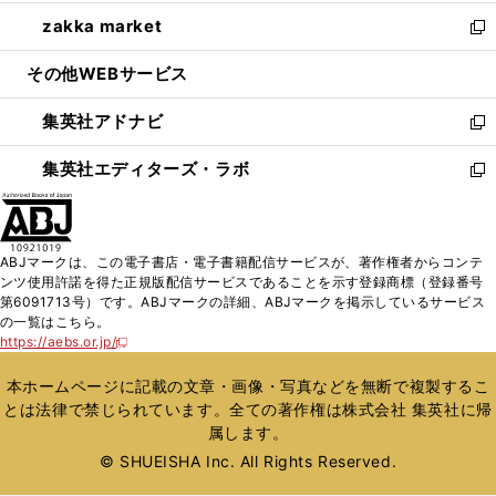
開
ウ
ン
ウ
し
zakka market
く
で
ド
ィ
い
新
開
ウ
ン
ウ
し
その他WEBサービス
く
で
ド
ィ
い
開
ウ
ン
ウ
集英社アドナビ
く
で
ド
ィ
新
開
ウ
ン
し
集英社エディターズ・ラボ
く
で
ド
い
新
開
ウ
ウ
し
く
で
ィ
い
開
ン
ウ
ABJマークは、この電子書店・電子書籍配信サービスが、著作権者からコンテ
く
ド
ィ
ンツ使用許諾を得た正規版配信サービスであることを示す登録商標（登録番号
ウ
ン
第6091713号）です。ABJマークの詳細、ABJマークを掲示しているサービス
で
ド
の一覧はこちら。
開
ウ
https://aebs.or.jp/
新
く
で
し
い
開
本ホームページに記載の文章・画像・写真などを無断で複製するこ
ウ
く
とは法律で禁じられています。全ての著作権は株式会社 集英社に帰
ィ
属します。
ン
ド
© SHUEISHA Inc. All Rights Reserved.
ウ
で