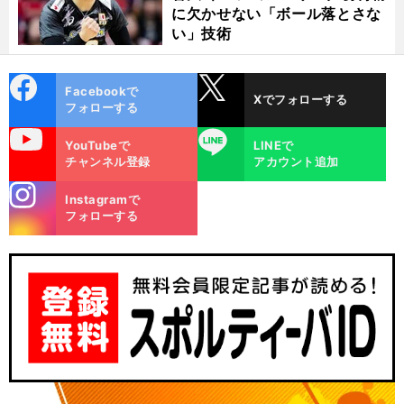
に欠かせない「ボール落とさな
い」技術
cebo
X
Facebookで
Xでフォローする
ok
フォローする
uTube
LINE
YouTubeで
LINEで
チャンネル登録
アカウント追加
stagra
Instagramで
m
フォローする