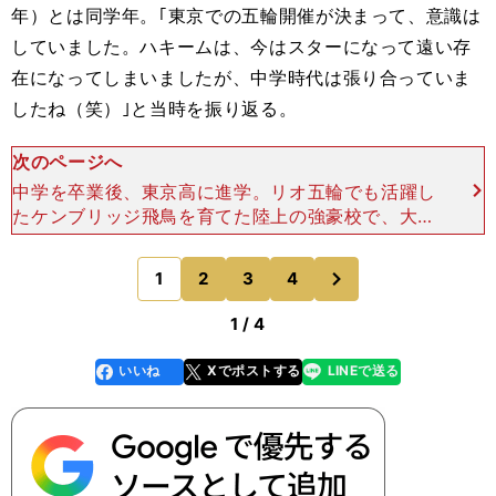
年）とは同学年。｢東京での五輪開催が決まって、意識は
していました。ハキームは、今はスターになって遠い存
在になってしまいましたが、中学時代は張り合っていま
したね（笑）｣と当時を振り返る。
次のページへ
中学を卒業後、東京高に進学。リオ五輪でも活躍し
たケンブリッジ飛鳥を育てた陸上の強豪校で、大竹
は７種競技の選手として練習を積んでいた。 そん
な彼女が、どうして楕円球と出会ったのか――それ
次
1
2
3
4
のページへ
は、昨年春のバ
1 / 4
いいね
Xでポストする
LINEで送る
line
faceboo
x
k