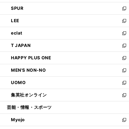
ウ
ン
ウ
し
SPUR
で
ド
ィ
い
新
開
ウ
ン
ウ
し
LEE
く
で
ド
ィ
い
新
開
ウ
ン
ウ
し
eclat
く
で
ド
ィ
い
新
開
ウ
ン
ウ
し
T JAPAN
く
で
ド
ィ
い
新
開
ウ
ン
ウ
し
HAPPY PLUS ONE
く
で
ド
ィ
い
新
開
ウ
ン
ウ
し
MEN'S NON-NO
く
で
ド
ィ
い
新
開
ウ
ン
ウ
し
UOMO
く
で
ド
ィ
い
新
開
ウ
ン
ウ
し
集英社オンライン
く
で
ド
ィ
い
新
開
ウ
ン
ウ
し
芸能・情報・スポーツ
く
で
ド
ィ
い
開
ウ
ン
ウ
Myojo
く
で
ド
ィ
新
開
ウ
ン
し