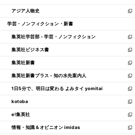
開
ウ
ン
ウ
し
アジア人物史
く
で
ド
ィ
い
新
開
ウ
ン
ウ
し
学芸・ノンフィクション・新書
く
で
ド
ィ
い
開
ウ
ン
ウ
集英社学芸部 - 学芸・ノンフィクション
く
で
ド
ィ
新
開
ウ
ン
し
集英社ビジネス書
く
で
ド
い
新
開
ウ
ウ
し
集英社新書
く
で
ィ
い
新
開
ン
ウ
し
集英社新書プラス - 知の水先案内人
く
ド
ィ
い
新
ウ
ン
ウ
し
1日5分で、明日は変わる よみタイ yomitai
で
ド
ィ
い
新
開
ウ
ン
ウ
し
kotoba
く
で
ド
ィ
い
新
開
ウ
ン
ウ
し
e!集英社
く
で
ド
ィ
い
新
開
ウ
ン
ウ
し
情報・知識＆オピニオン imidas
く
で
ド
ィ
い
新
開
ウ
ン
ウ