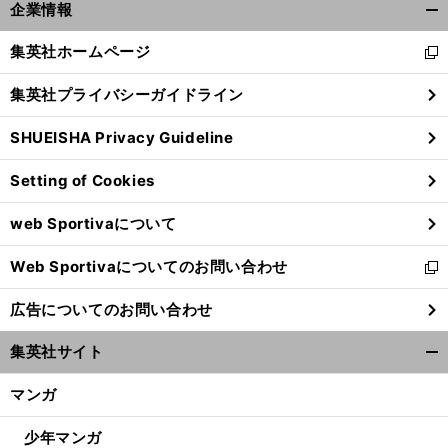
。
学
」
前
企業情報
へ
開
く/
集英社ホームページ
新
閉
し
じ
集英社プライバシーガイドライン
い
る
ウ
SHUEISHA Privacy Guideline
ィ
ン
Setting of Cookies
ド
ウ
web Sportivaについて
で
開
Web Sportivaについてのお問い合わせ
く
新
し
広告についてのお問い合わせ
い
ウ
集英社サイト
ィ
開
ン
く/
マンガ
ド
閉
ウ
じ
少年マンガ
で
る