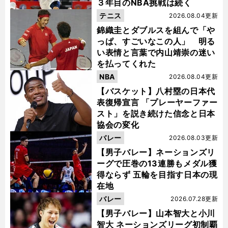
３年目のNBA挑戦は続く
テニス
2026.08.04更新
錦織圭とダブルスを組んで「や
っぱ、すごいなこの人」 明る
い表情と言葉で内山靖崇の迷い
を払ってくれた
NBA
2026.08.04更新
【バスケット】八村塁の日本代
表復帰宣言 「プレーヤーファー
スト」を説き続けた信念と日本
協会の変化
バレー
2026.08.03更新
【男子バレー】ネーションズリ
ーグで圧巻の13連勝もメダル獲
得ならず 五輪を目指す日本の現
在地
バレー
2026.07.28更新
【男子バレー】山本智大と小川
智大 ネーションズリーグ初制覇