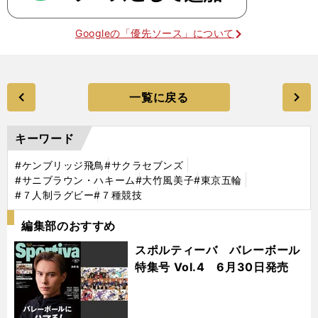
Googleの「優先ソース」について
一覧に戻る
キーワード
#ケンブリッジ飛鳥
#サクラセブンズ
#サニブラウン・ハキーム
#大竹風美子
#東京五輪
#７人制ラグビー
#７種競技
編集部のおすすめ
スポルティーバ バレーボール
特集号 Vol.4 6月30日発売