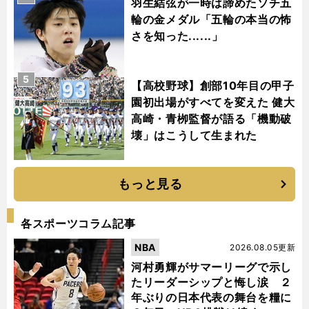
羽生結弦が一時は諦めたソチ五
輪の金メダル「五輪の本当の怖
さを知った......」
5
【高校野球】創部10年目の甲子
園初出場がすべてを変えた 健大
高崎・青栁監督が語る「機動破
壊」はこうして生まれた
もっと見る
各スポーツコラム記事
NBA
2026.08.05更新
河村勇輝がサマーリーグで示し
たリーダーシップと悔し涙 ２
年ぶりの日本代表の舞台を糧に