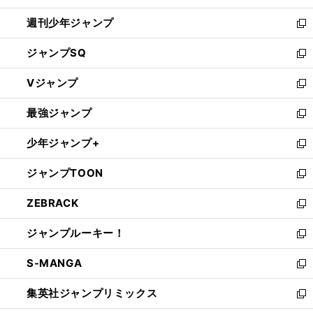
開
週刊少年ジャンプ
く
新
し
ジャンプSQ
い
新
ウ
し
Vジャンプ
ィ
い
新
ン
ウ
し
最強ジャンプ
ド
ィ
い
新
ウ
ン
ウ
し
少年ジャンプ+
で
ド
ィ
い
新
開
ウ
ン
ウ
し
ジャンプTOON
く
で
ド
ィ
い
新
開
ウ
ン
ウ
し
ZEBRACK
く
で
ド
ィ
い
新
開
ウ
ン
ウ
し
ジャンプルーキー！
く
で
ド
ィ
い
新
開
ウ
ン
ウ
し
S-MANGA
く
で
ド
ィ
い
新
開
ウ
ン
ウ
し
集英社ジャンプリミックス
く
で
ド
ィ
い
新
開
ウ
ン
ウ
し