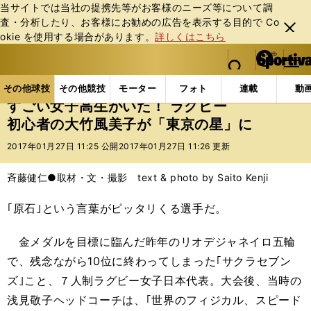
当サイトでは当社の提携先等がお客様のニーズ等について調
査・分析したり、お客様にお勧めの広告を表⽰する⽬的で Co
閉じ
okie を使⽤する場合があります。
詳しくはこちら
る
マイペ
web Sportiva (webスポルティーバ)
検索
メニュ
we
ー
その他球技の記事一覧
ラグビー
すごい女子高生がい
b
ジ
その他球技
その他競技
モーター
フォト
連載
動
ス
すごい女子高生がいた！ ラグビー
ポ
初心者の大竹風美子が「東京の星」に
ル
テ
2017年01月27日 11:25 公開
2017年01月27日 11:26 更新
ィ
ー
斉藤健仁●取材・文・撮影 text & photo by Saito Kenji
バ
｢原石｣という言葉がピッタリくる選手だ。
金メダルを目標に臨んだ昨年のリオデジャネイロ五輪
で、残念ながら10位に終わってしまった｢サクラセブン
ズ｣こと、７人制ラグビー女子日本代表。大会後、当時の
浅見敬子ヘッドコーチは、｢世界のフィジカル、スピード