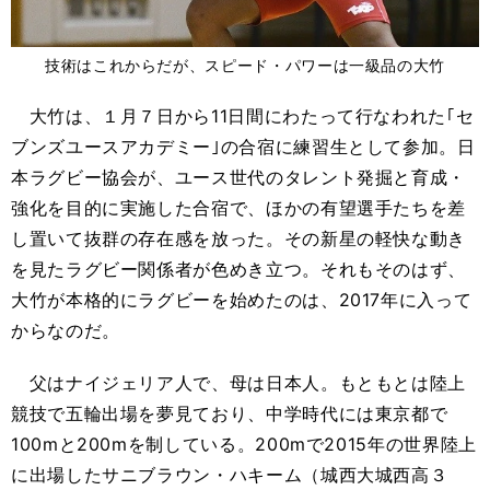
技術はこれからだが、スピード・パワーは一級品の大竹
大竹は、１月７日から11日間にわたって行なわれた｢セ
ブンズユースアカデミー｣の合宿に練習生として参加。日
本ラグビー協会が、ユース世代のタレント発掘と育成・
強化を目的に実施した合宿で、ほかの有望選手たちを差
し置いて抜群の存在感を放った。その新星の軽快な動き
を見たラグビー関係者が色めき立つ。それもそのはず、
大竹が本格的にラグビーを始めたのは、2017年に入って
からなのだ。
父はナイジェリア人で、母は日本人。もともとは陸上
競技で五輪出場を夢見ており、中学時代には東京都で
100mと200mを制している。200mで2015年の世界陸上
に出場したサニブラウン・ハキーム（城西大城西高３