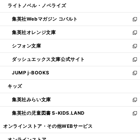
し
ライトノベル・ノベライズ
く
で
ド
ィ
い
開
ウ
ン
ウ
集英社Webマガジン コバルト
く
で
ド
ィ
新
開
ウ
ン
し
集英社オレンジ文庫
く
で
ド
い
新
開
ウ
ウ
し
シフォン文庫
く
で
ィ
い
新
開
ン
ウ
し
ダッシュエックス文庫公式サイト
く
ド
ィ
い
新
ウ
ン
ウ
し
JUMP j-BOOKS
で
ド
ィ
い
新
開
ウ
ン
ウ
し
キッズ
く
で
ド
ィ
い
開
ウ
ン
ウ
集英社みらい文庫
く
で
ド
ィ
新
開
ウ
ン
し
集英社の児童図書 S-KIDS.LAND
く
で
ド
い
新
開
ウ
ウ
し
オンラインストア・
その他WEBサービス
く
で
ィ
い
開
ン
ウ
オンラインストア
く