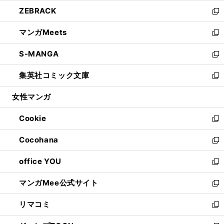
開
ウ
ン
ウ
し
ZEBRACK
く
で
ド
ィ
い
新
開
ウ
ン
ウ
し
マンガMeets
く
で
ド
ィ
い
新
開
ウ
ン
ウ
し
S-MANGA
く
で
ド
ィ
い
新
開
ウ
ン
ウ
し
集英社コミック文庫
く
で
ド
ィ
い
新
開
ウ
ン
ウ
し
女性マンガ
く
で
ド
ィ
い
開
ウ
ン
ウ
Cookie
く
で
ド
ィ
新
開
ウ
ン
し
Cocohana
く
で
ド
い
新
開
ウ
ウ
し
office YOU
く
で
ィ
い
新
開
ン
ウ
し
マンガMee公式サイト
く
ド
ィ
い
新
ウ
ン
ウ
し
リマコミ
で
ド
ィ
い
新
開
ウ
ン
ウ
し