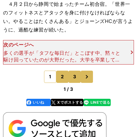
４月２日から静岡で始まったチーム初合宿。「世界一
のフィットネスとアタックを身に付けなければならな
い。やることはたくさんある」とジョーンズHCが言うよ
うに、過酷な練習が続いた。
次のページへ
多くの選手が「タフな毎日だ」とこぼす中、黙々と
駆け回っていたのが大野だった。大学を卒業して間
もない若手も「10歳以上も上なのに、よく僕たち
と同じ練習ができますね」と驚きを隠せなかった。
次
1
2
3
のページへ
初選出のフッカー
1 / 3
いいね
Xでポストする
LINEで送る
line
faceboo
x
k