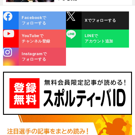
cebo
X
Facebookで
Xでフォローする
ok
フォローする
uTube
LINE
YouTubeで
LINEで
チャンネル登録
アカウント追加
stagra
Instagramで
m
フォローする