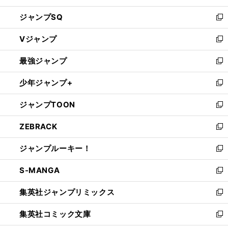
し
ジャンプSQ
い
新
ウ
し
Vジャンプ
ィ
い
新
ン
ウ
し
最強ジャンプ
ド
ィ
い
新
ウ
ン
ウ
し
少年ジャンプ+
で
ド
ィ
い
新
開
ウ
ン
ウ
し
ジャンプTOON
く
で
ド
ィ
い
新
開
ウ
ン
ウ
し
ZEBRACK
く
で
ド
ィ
い
新
開
ウ
ン
ウ
し
ジャンプルーキー！
く
で
ド
ィ
い
新
開
ウ
ン
ウ
し
S-MANGA
く
で
ド
ィ
い
新
開
ウ
ン
ウ
し
集英社ジャンプリミックス
く
で
ド
ィ
い
新
開
ウ
ン
ウ
し
集英社コミック文庫
く
で
ド
ィ
い
新
開
ウ
ン
ウ
し