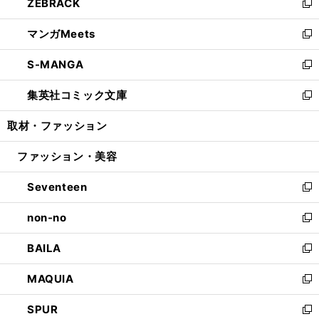
ZEBRACK
く
で
ド
ィ
い
新
開
ウ
ン
ウ
し
マンガMeets
く
で
ド
ィ
い
新
開
ウ
ン
ウ
し
S-MANGA
く
で
ド
ィ
い
新
開
ウ
ン
ウ
し
集英社コミック文庫
く
で
ド
ィ
い
新
開
ウ
ン
ウ
し
取材・ファッション
く
で
ド
ィ
い
開
ウ
ン
ウ
ファッション・美容
く
で
ド
ィ
開
ウ
ン
Seventeen
く
で
ド
新
開
ウ
し
non-no
く
で
い
新
開
ウ
し
BAILA
く
ィ
い
新
ン
ウ
し
MAQUIA
ド
ィ
い
新
ウ
ン
ウ
し
SPUR
で
ド
ィ
い
新