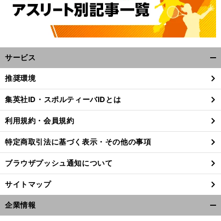
サービス
開
く/
推奨環境
閉
じ
集英社ID・スポルティーバIDとは
る
利用規約・会員規約
特定商取引法に基づく表示・その他の事項
ブラウザプッシュ通知について
サイトマップ
企業情報
】
・
、
開
前
1
へ
5
く/