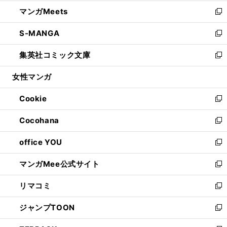
開
ウ
ン
ウ
し
マンガMeets
く
で
ド
ィ
い
新
開
ウ
ン
ウ
し
S-MANGA
く
で
ド
ィ
い
新
開
ウ
ン
ウ
し
集英社コミック文庫
く
で
ド
ィ
い
新
開
ウ
ン
ウ
し
女性マンガ
く
で
ド
ィ
い
開
ウ
ン
ウ
Cookie
く
で
ド
ィ
新
開
ウ
ン
し
Cocohana
く
で
ド
い
新
開
ウ
ウ
し
office YOU
く
で
ィ
い
新
開
ン
ウ
し
マンガMee公式サイト
く
ド
ィ
い
新
ウ
ン
ウ
し
リマコミ
で
ド
ィ
い
新
開
ウ
ン
ウ
し
ジャンプTOON
く
で
ド
ィ
い
新
開
ウ
ン
ウ
し