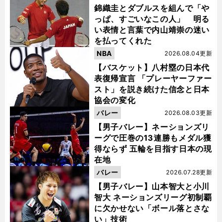
錦織圭とダブルスを組んで「や
っぱ、すごいなこの人」 明る
い表情と言葉で内山靖崇の迷い
を払ってくれた
NBA
2026.08.04更新
【バスケット】八村塁の日本代
表復帰宣言 「プレーヤーファー
スト」を説き続けた信念と日本
協会の変化
バレー
2026.08.03更新
【男子バレー】ネーションズリ
ーグで圧巻の13連勝もメダル獲
得ならず 五輪を目指す日本の現
在地
バレー
2026.07.28更新
【男子バレー】山本智大と小川
智大 ネーションズリーグ初制覇
に欠かせない「ボール落とさな
い」技術