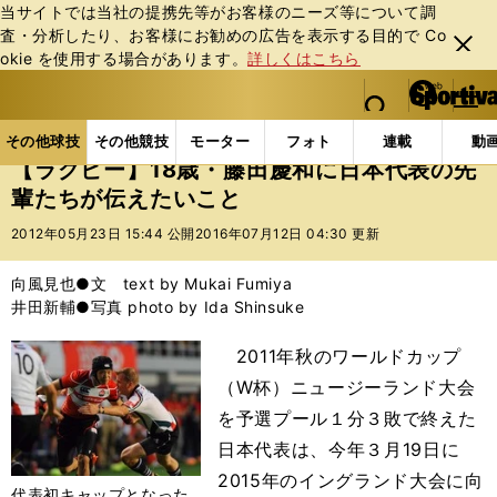
当サイトでは当社の提携先等がお客様のニーズ等について調
査・分析したり、お客様にお勧めの広告を表⽰する⽬的で Co
閉じ
okie を使⽤する場合があります。
詳しくはこちら
る
マイペ
web Sportiva (webスポルティーバ)
検索
メニュ
we
ー
その他球技の記事一覧
ラグビー
【ラグビー】18歳
b
ジ
その他球技
その他競技
モーター
フォト
連載
動
ス
【ラグビー】18歳・藤田慶和に日本代表の先
ポ
輩たちが伝えたいこと
ル
テ
2012年05月23日 15:44 公開
2016年07月12日 04:30 更新
ィ
ー
向風見也●文 text by Mukai Fumiya
バ
井田新輔●写真 photo by Ida Shinsuke
2011年秋のワールドカップ
（W杯）ニュージーランド大会
を予選プール１分３敗で終えた
日本代表は、今年３月19日に
2015年のイングランド大会に向
代表初キャップとなった