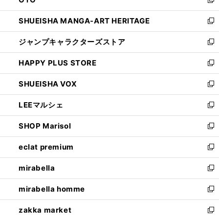
で
ド
新
開
ウ
し
SHUEISHA MANGA-ART HERITAGE
く
で
い
新
開
ウ
し
ジャンプキャラクターズストア
く
ィ
い
新
ン
ウ
し
HAPPY PLUS STORE
ド
ィ
い
新
ウ
ン
ウ
し
SHUEISHA VOX
で
ド
ィ
い
新
開
ウ
ン
ウ
し
LEEマルシェ
く
で
ド
ィ
い
新
開
ウ
ン
ウ
し
SHOP Marisol
く
で
ド
ィ
い
新
開
ウ
ン
ウ
し
eclat premium
く
で
ド
ィ
い
新
開
ウ
ン
ウ
し
mirabella
く
で
ド
ィ
い
新
開
ウ
ン
ウ
し
mirabella homme
く
で
ド
ィ
い
新
開
ウ
ン
ウ
し
zakka market
く
で
ド
ィ
い
新