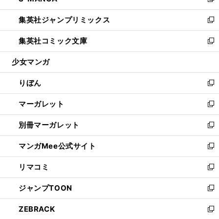
い
新
開
ウ
ン
ウ
し
集英社ジャンプリミックス
く
で
ド
ィ
い
新
開
ウ
ン
ウ
し
集英社コミック文庫
く
で
ド
ィ
い
新
開
ウ
ン
ウ
し
少女マンガ
く
で
ド
ィ
い
開
ウ
ン
ウ
りぼん
く
で
ド
ィ
新
開
ウ
ン
し
マーガレット
く
で
ド
い
新
開
ウ
ウ
し
別冊マーガレット
く
で
ィ
い
新
開
ン
ウ
し
マンガMee公式サイト
く
ド
ィ
い
新
ウ
ン
ウ
し
リマコミ
で
ド
ィ
い
新
開
ウ
ン
ウ
し
ジャンプTOON
く
で
ド
ィ
い
新
開
ウ
ン
ウ
し
ZEBRACK
く
で
ド
ィ
い
新