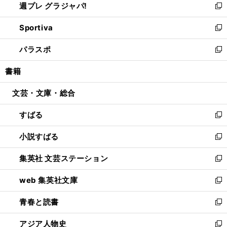
週プレ グラジャパ!
く
で
ィ
い
新
開
ン
ウ
し
Sportiva
く
ド
ィ
い
新
ウ
ン
ウ
し
パラスポ
で
ド
ィ
い
新
開
ウ
ン
ウ
し
書籍
く
で
ド
ィ
い
開
ウ
ン
ウ
文芸・文庫・総合
く
で
ド
ィ
開
ウ
ン
すばる
く
で
ド
新
開
ウ
し
小説すばる
く
で
い
新
開
ウ
し
集英社 文芸ステーション
く
ィ
い
新
ン
ウ
し
web 集英社文庫
ド
ィ
い
新
ウ
ン
ウ
し
青春と読書
で
ド
ィ
い
新
開
ウ
ン
ウ
し
アジア人物史
く
で
ド
ィ
い
新