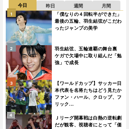
今日
昨日
週間
月間
「僕なりの４回転半ができた」
1
最後の五輪、羽生結弦がこだわ
ったジャンプの美学
羽生結弦、五輪連覇の舞台裏
2
ケガで欠場中に取り組んだ「勉
強」で成長
【ワールドカップ】サッカー日
3
本代表を名将たちはどう見たか
ファン・ハール、クロップ、フ
リック...
4
Ｊリーグ開幕戦は白熱の逆転劇
だが観客、視聴者にとって「価