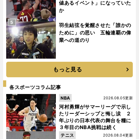
値あるイベント」になっていた
か
5
羽生結弦を覚醒させた「誰かの
ために」の思い 五輪連覇の偉
業への道のり
もっと見る
各スポーツコラム記事
NBA
2026.08.05更新
河村勇輝がサマーリーグで示し
たリーダーシップと悔し涙 ２
年ぶりの日本代表の舞台を糧に
３年目のNBA挑戦は続く
テニス
2026.08.04更新