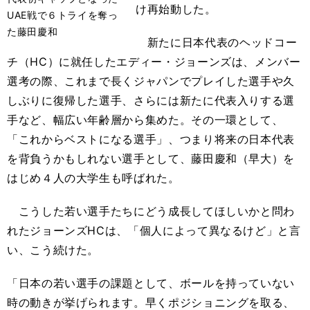
け再始動した。
UAE戦で６トライを奪っ
た藤田慶和
新たに日本代表のヘッドコー
チ（HC）に就任したエディー・ジョーンズは、メンバー
選考の際、これまで長くジャパンでプレイした選手や久
しぶりに復帰した選手、さらには新たに代表入りする選
手など、幅広い年齢層から集めた。その一環として、
「これからベストになる選手」、つまり将来の日本代表
を背負うかもしれない選手として、藤田慶和（早大）を
はじめ４人の大学生も呼ばれた。
こうした若い選手たちにどう成長してほしいかと問わ
れたジョーンズHCは、「個人によって異なるけど」と言
い、こう続けた。
「日本の若い選手の課題として、ボールを持っていない
時の動きが挙げられます。早くポジショニングを取る、