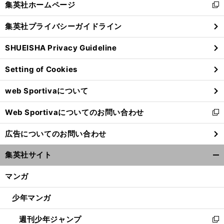
集英社ホームページ
新
閉
し
じ
集英社プライバシーガイドライン
い
る
ウ
SHUEISHA Privacy Guideline
ィ
ン
Setting of Cookies
ド
ウ
web Sportivaについて
で
開
Web Sportivaについてのお問い合わせ
く
新
し
広告についてのお問い合わせ
い
ウ
集英社サイト
ィ
開
ン
く/
マンガ
ド
閉
ウ
じ
少年マンガ
で
る
開
週刊少年ジャンプ
く
新