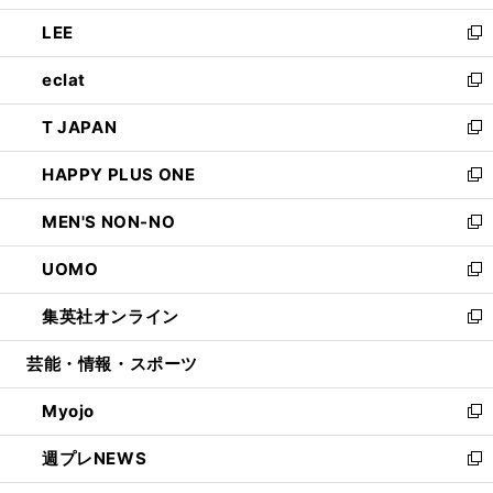
開
ウ
ン
ウ
し
LEE
く
で
ド
ィ
い
新
開
ウ
ン
ウ
し
eclat
く
で
ド
ィ
い
新
開
ウ
ン
ウ
し
T JAPAN
く
で
ド
ィ
い
新
開
ウ
ン
ウ
し
HAPPY PLUS ONE
く
で
ド
ィ
い
新
開
ウ
ン
ウ
し
MEN'S NON-NO
く
で
ド
ィ
い
新
開
ウ
ン
ウ
し
UOMO
く
で
ド
ィ
い
新
開
ウ
ン
ウ
し
集英社オンライン
く
で
ド
ィ
い
新
開
ウ
ン
ウ
し
芸能・情報・スポーツ
く
で
ド
ィ
い
開
ウ
ン
ウ
Myojo
く
で
ド
ィ
新
開
ウ
ン
し
週プレNEWS
く
で
ド
い
新
開
ウ
ウ
し