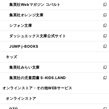
集英社Webマガジン コバルト
く
で
ド
ィ
新
開
ウ
ン
し
集英社オレンジ文庫
く
で
ド
い
新
開
ウ
ウ
し
シフォン文庫
く
で
ィ
い
新
開
ン
ウ
し
ダッシュエックス文庫公式サイト
く
ド
ィ
い
新
ウ
ン
ウ
し
JUMP j-BOOKS
で
ド
ィ
い
新
開
ウ
ン
ウ
し
キッズ
く
で
ド
ィ
い
開
ウ
ン
ウ
集英社みらい文庫
く
で
ド
ィ
新
開
ウ
ン
し
集英社の児童図書 S-KIDS.LAND
く
で
ド
い
新
開
ウ
ウ
し
オンラインストア・
その他WEBサービス
く
で
ィ
い
開
ン
ウ
オンラインストア
く
ド
ィ
ウ
ン
OTO