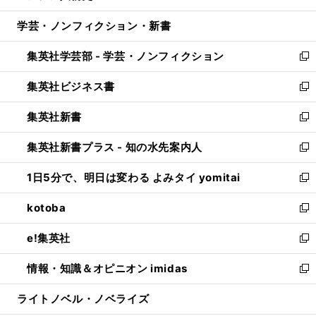
開
ウ
ン
ウ
し
学芸・ノンフィクション・新書
く
で
ド
ィ
い
開
ウ
ン
ウ
集英社学芸部 - 学芸・ノンフィクション
く
で
ド
ィ
新
開
ウ
ン
し
集英社ビジネス書
く
で
ド
い
新
開
ウ
ウ
し
集英社新書
く
で
ィ
い
新
開
ン
ウ
し
集英社新書プラス - 知の水先案内人
く
ド
ィ
い
新
ウ
ン
ウ
し
1日5分で、明日は変わる よみタイ yomitai
で
ド
ィ
い
新
開
ウ
ン
ウ
し
kotoba
く
で
ド
ィ
い
新
開
ウ
ン
ウ
し
e!集英社
く
で
ド
ィ
い
新
開
ウ
ン
ウ
し
情報・知識＆オピニオン imidas
く
で
ド
ィ
い
新
開
ウ
ン
ウ
し
ライトノベル・ノベライズ
く
で
ド
ィ
い
開
ウ
ン
ウ