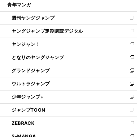
青年マンガ
く
で
ド
ィ
い
開
ウ
ン
ウ
週刊ヤングジャンプ
く
で
ド
ィ
新
開
ウ
ン
し
ヤングジャンプ定期購読デジタル
く
で
ド
い
新
開
ウ
ウ
し
ヤンジャン！
く
で
ィ
い
新
開
ン
ウ
し
となりのヤングジャンプ
く
ド
ィ
い
新
ウ
ン
ウ
し
グランドジャンプ
で
ド
ィ
い
新
開
ウ
ン
ウ
し
ウルトラジャンプ
く
で
ド
ィ
い
新
開
ウ
ン
ウ
し
少年ジャンプ+
く
で
ド
ィ
い
新
開
ウ
ン
ウ
し
ジャンプTOON
く
で
ド
ィ
い
新
開
ウ
ン
ウ
し
ZEBRACK
く
で
ド
ィ
い
新
開
ウ
ン
ウ
し
S-MANGA
く
で
ド
ィ