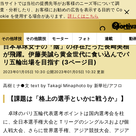
当サイトでは当社の提携先等がお客様のニーズ等について調
査・分析したり、お客様にお勧めの広告を表⽰する⽬的で Co
閉じ
okie を使⽤する場合があります。
詳しくはこちら
る
マイペ
web Sportiva (webスポルティーバ)
検索
メニュ
we
ー
その他球技の記事一覧
その他球技
日本卓球女子の
b
ジ
その他球技
その他競技
モーター
フォト
連載
動
ス
日本卓球女子の「陰」の存在だった長﨑美柚
ポ
が飛躍。伊藤美誠ら黄金世代に食い込んでパ
ル
リ五輪出場を目指す (3ページ目)
テ
ィ
2023年01月05日 10:30 公開
2023年01月05日 10:32 更新
ー
バ
高樹ミナ●文 text by Takagi Mina
photo by 新華社/アフロ
【課題は「格上の選手といかに戦うか」】
卓球のパリ五輪代表選考ポイントは国内選考会を柱
に、全日本選手権大会とＴリーグのシングルスおよび個
人戦大会、さらに世界選手権、アジア競技大会、アジア