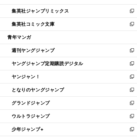
開
ウ
ン
ウ
し
集英社ジャンプリミックス
く
で
ド
ィ
い
新
開
ウ
ン
ウ
し
集英社コミック文庫
く
で
ド
ィ
い
新
開
ウ
ン
ウ
し
青年マンガ
く
で
ド
ィ
い
開
ウ
ン
ウ
週刊ヤングジャンプ
く
で
ド
ィ
新
開
ウ
ン
し
ヤングジャンプ定期購読デジタル
く
で
ド
い
新
開
ウ
ウ
し
ヤンジャン！
く
で
ィ
い
新
開
ン
ウ
し
となりのヤングジャンプ
く
ド
ィ
い
新
ウ
ン
ウ
し
グランドジャンプ
で
ド
ィ
い
新
開
ウ
ン
ウ
し
ウルトラジャンプ
く
で
ド
ィ
い
新
開
ウ
ン
ウ
し
少年ジャンプ+
く
で
ド
ィ
い
新
開
ウ
ン
ウ
し