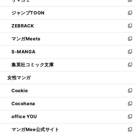
ド
ィ
い
新
開
ウ
ン
ウ
し
ジャンプTOON
く
で
ド
ィ
い
新
開
ウ
ン
ウ
し
ZEBRACK
く
で
ド
ィ
い
新
開
ウ
ン
ウ
し
マンガMeets
く
で
ド
ィ
い
新
開
ウ
ン
ウ
し
S-MANGA
く
で
ド
ィ
い
新
開
ウ
ン
ウ
し
集英社コミック文庫
く
で
ド
ィ
い
新
開
ウ
ン
ウ
し
女性マンガ
く
で
ド
ィ
い
開
ウ
ン
ウ
Cookie
く
で
ド
ィ
新
開
ウ
ン
し
Cocohana
く
で
ド
い
新
開
ウ
ウ
し
office YOU
く
で
ィ
い
新
開
ン
ウ
し
マンガMee公式サイト
く
ド
ィ
い
新