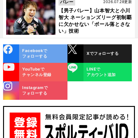
バレー
2026.07.28更新
【男子バレー】山本智大と小川
智大 ネーションズリーグ初制覇
に欠かせない「ボール落とさな
い」技術
cebo
X
Facebookで
Xでフォローする
ok
フォローする
uTube
LINE
YouTubeで
LINEで
チャンネル登録
アカウント追加
stagra
Instagramで
m
フォローする