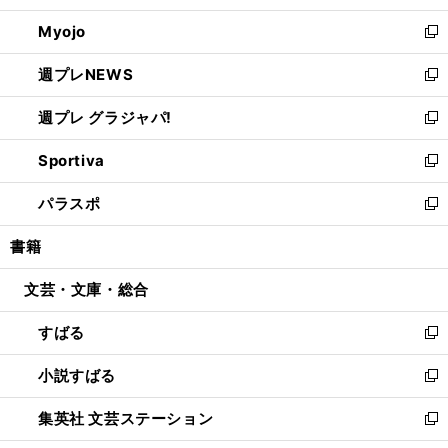
開
ウ
ン
ウ
Myojo
く
で
ド
ィ
新
開
ウ
ン
し
週プレNEWS
く
で
ド
い
新
開
ウ
ウ
し
週プレ グラジャパ!
く
で
ィ
い
新
開
ン
ウ
し
Sportiva
く
ド
ィ
い
新
ウ
ン
ウ
し
パラスポ
で
ド
ィ
い
新
開
ウ
ン
ウ
し
書籍
く
で
ド
ィ
い
開
ウ
ン
ウ
文芸・文庫・総合
く
で
ド
ィ
開
ウ
ン
すばる
く
で
ド
新
開
ウ
し
小説すばる
く
で
い
新
開
ウ
し
集英社 文芸ステーション
く
ィ
い
新
ン
ウ
し