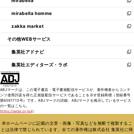
mirabella
く
で
ド
ィ
い
新
開
ウ
ン
ウ
し
mirabella homme
く
で
ド
ィ
い
新
開
ウ
ン
ウ
し
zakka market
く
で
ド
ィ
い
新
開
ウ
ン
ウ
し
その他WEBサービス
く
で
ド
ィ
い
開
ウ
ン
ウ
集英社アドナビ
く
で
ド
ィ
新
開
ウ
ン
し
集英社エディターズ・ラボ
く
で
ド
い
新
開
ウ
ウ
し
く
で
ィ
い
開
ン
ウ
ABJマークは、この電子書店・電子書籍配信サービスが、著作権者からコンテ
く
ド
ィ
ンツ使用許諾を得た正規版配信サービスであることを示す登録商標（登録番号
ウ
ン
第6091713号）です。ABJマークの詳細、ABJマークを掲示しているサービス
で
ド
の一覧はこちら。
開
ウ
https://aebs.or.jp/
新
く
で
し
い
開
本ホームページに記載の文章・画像・写真などを無断で複製するこ
ウ
く
とは法律で禁じられています。全ての著作権は株式会社 集英社に帰
ィ