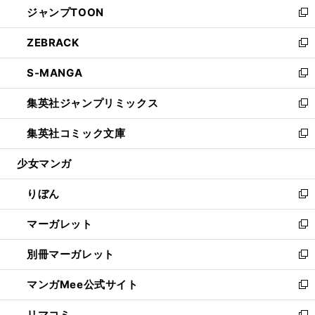
ジャンプTOON
く
で
ド
ィ
い
新
開
ウ
ン
ウ
し
ZEBRACK
く
で
ド
ィ
い
新
開
ウ
ン
ウ
し
S-MANGA
く
で
ド
ィ
い
新
開
ウ
ン
ウ
し
集英社ジャンプリミックス
く
で
ド
ィ
い
新
開
ウ
ン
ウ
し
集英社コミック文庫
く
で
ド
ィ
い
新
開
ウ
ン
ウ
し
少女マンガ
く
で
ド
ィ
い
開
ウ
ン
ウ
りぼん
く
で
ド
ィ
新
開
ウ
ン
し
マーガレット
く
で
ド
い
新
開
ウ
ウ
し
別冊マーガレット
く
で
ィ
い
新
開
ン
ウ
し
マンガMee公式サイト
く
ド
ィ
い
新
ウ
ン
ウ
し
リマコミ
で