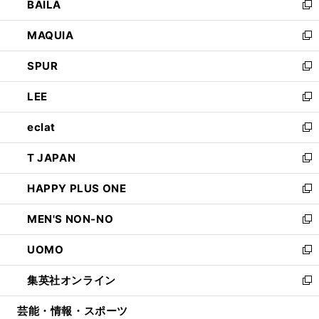
BAILA
く
ィ
い
新
ン
ウ
し
MAQUIA
ド
ィ
い
新
ウ
ン
ウ
し
SPUR
で
ド
ィ
い
新
開
ウ
ン
ウ
し
LEE
く
で
ド
ィ
い
新
開
ウ
ン
ウ
し
eclat
く
で
ド
ィ
い
新
開
ウ
ン
ウ
し
T JAPAN
く
で
ド
ィ
い
新
開
ウ
ン
ウ
し
HAPPY PLUS ONE
く
で
ド
ィ
い
新
開
ウ
ン
ウ
し
MEN'S NON-NO
く
で
ド
ィ
い
新
開
ウ
ン
ウ
し
UOMO
く
で
ド
ィ
い
新
開
ウ
ン
ウ
し
集英社オンライン
く
で
ド
ィ
い
新
開
ウ
ン
ウ
し
芸能・情報・スポーツ
く
で
ド
ィ
い