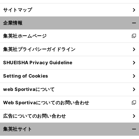
サイトマップ
企業情報
開
く/
集英社ホームページ
新
閉
し
じ
集英社プライバシーガイドライン
い
る
ウ
SHUEISHA Privacy Guideline
ィ
ン
Setting of Cookies
ド
ウ
web Sportivaについて
で
開
Web Sportivaについてのお問い合わせ
く
新
し
広告についてのお問い合わせ
い
ウ
集英社サイト
ィ
開
ン
く/