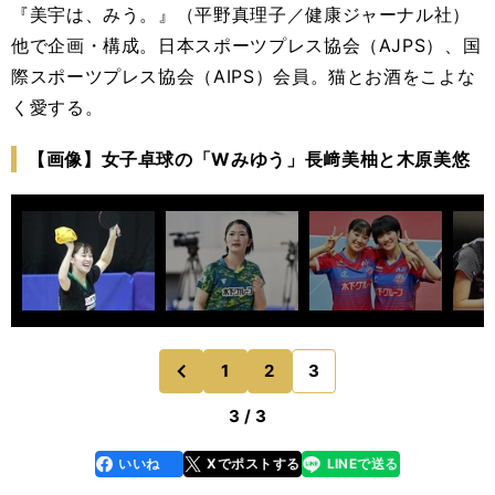
『美宇は、みう。』（平野真理子／健康ジャーナル社）
他で企画・構成。日本スポーツプレス協会（AJPS）、国
際スポーツプレス協会（AIPS）会員。猫とお酒をこよな
く愛する。
【画像】女子卓球の「Wみゆう」長﨑美柚と木原美悠
1
2
3
のページへ
前
3 / 3
いいね
Xでポストする
LINEで送る
line
faceboo
x
k