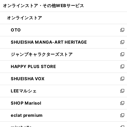
ウ
し
オンラインストア・
その他WEBサービス
く
で
ィ
い
開
ン
ウ
オンラインストア
く
ド
ィ
ウ
ン
OTO
で
ド
新
開
ウ
し
SHUEISHA MANGA-ART HERITAGE
く
で
い
新
開
ウ
し
ジャンプキャラクターズストア
く
ィ
い
新
ン
ウ
し
HAPPY PLUS STORE
ド
ィ
い
新
ウ
ン
ウ
し
SHUEISHA VOX
で
ド
ィ
い
新
開
ウ
ン
ウ
し
LEEマルシェ
く
で
ド
ィ
い
新
開
ウ
ン
ウ
し
SHOP Marisol
く
で
ド
ィ
い
新
開
ウ
ン
ウ
し
eclat premium
く
で
ド
ィ
い
新
開
ウ
ン
ウ
し