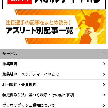
サービス
開
く/
卓
。
、
推奨環境
球女子のパリ五輪代表選考レースが激化
早田ひなが首位独走も
全日本でライバルたちの巻き返しなるか
閉
じ
集英社ID・スポルティーバIDとは
る
利用規約・会員規約
特定商取引法に基づく表示・その他の事項
ブラウザプッシュ通知について