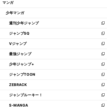
マンガ
ド
閉
ウ
じ
少年マンガ
で
る
開
週刊少年ジャンプ
く
新
し
ジャンプSQ
い
新
ウ
し
Vジャンプ
ィ
い
新
ン
ウ
し
最強ジャンプ
ド
ィ
い
新
ウ
ン
ウ
し
少年ジャンプ+
で
ド
ィ
い
新
開
ウ
ン
ウ
し
ジャンプTOON
く
で
ド
ィ
い
新
開
ウ
ン
ウ
し
ZEBRACK
く
で
ド
ィ
い
新
開
ウ
ン
ウ
し
ジャンプルーキー！
く
で
ド
ィ
い
新
開
ウ
ン
ウ
し
S-MANGA
く
で
ド
ィ
い
新