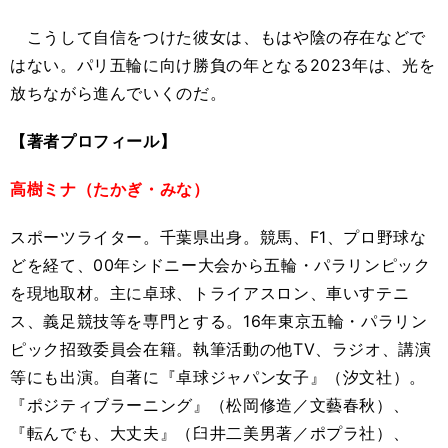
こうして自信をつけた彼女は、もはや陰の存在などで
はない。パリ五輪に向け勝負の年となる2023年は、光を
放ちながら進んでいくのだ。
【著者プロフィール】
高樹ミナ（たかぎ・みな）
スポーツライター。千葉県出身。競馬、F1、プロ野球な
どを経て、00年シドニー大会から五輪・パラリンピック
を現地取材。主に卓球、トライアスロン、車いすテニ
ス、義足競技等を専門とする。16年東京五輪・パラリン
ピック招致委員会在籍。執筆活動の他TV、ラジオ、講演
等にも出演。自著に『卓球ジャパン女子』（汐文社）。
『ポジティブラーニング』（松岡修造／文藝春秋）、
『転んでも、大丈夫』（臼井二美男著／ポプラ社）、