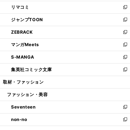
ウ
ン
ウ
し
リマコミ
で
ド
ィ
い
新
開
ウ
ン
ウ
し
ジャンプTOON
く
で
ド
ィ
い
新
開
ウ
ン
ウ
し
ZEBRACK
く
で
ド
ィ
い
新
開
ウ
ン
ウ
し
マンガMeets
く
で
ド
ィ
い
新
開
ウ
ン
ウ
し
S-MANGA
く
で
ド
ィ
い
新
開
ウ
ン
ウ
し
集英社コミック文庫
く
で
ド
ィ
い
新
開
ウ
ン
ウ
し
取材・ファッション
く
で
ド
ィ
い
開
ウ
ン
ウ
ファッション・美容
く
で
ド
ィ
開
ウ
ン
Seventeen
く
で
ド
新
開
ウ
し
non-no
く
で
い
新
開
ウ
し