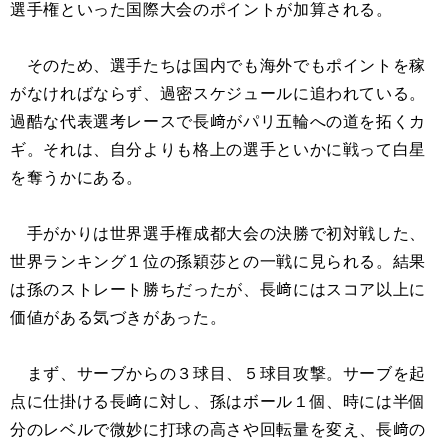
選手権といった国際大会のポイントが加算される。
そのため、選手たちは国内でも海外でもポイントを稼
がなければならず、過密スケジュールに追われている。
過酷な代表選考レースで長﨑がパリ五輪への道を拓くカ
ギ。それは、自分よりも格上の選手といかに戦って白星
を奪うかにある。
手がかりは世界選手権成都大会の決勝で初対戦した、
世界ランキング１位の孫穎莎との一戦に見られる。結果
は孫のストレート勝ちだったが、長﨑にはスコア以上に
価値がある気づきがあった。
まず、サーブからの３球目、５球目攻撃。サーブを起
点に仕掛ける長﨑に対し、孫はボール１個、時には半個
分のレベルで微妙に打球の高さや回転量を変え、長﨑の