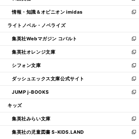
開
ウ
ン
ウ
し
情報・知識＆オピニオン imidas
く
で
ド
ィ
い
新
開
ウ
ン
ウ
し
ライトノベル・ノベライズ
く
で
ド
ィ
い
開
ウ
ン
ウ
集英社Webマガジン コバルト
く
で
ド
ィ
新
開
ウ
ン
し
集英社オレンジ文庫
く
で
ド
い
新
開
ウ
ウ
し
シフォン文庫
く
で
ィ
い
新
開
ン
ウ
し
ダッシュエックス文庫公式サイト
く
ド
ィ
い
新
ウ
ン
ウ
し
JUMP j-BOOKS
で
ド
ィ
い
新
開
ウ
ン
ウ
し
キッズ
く
で
ド
ィ
い
開
ウ
ン
ウ
集英社みらい文庫
く
で
ド
ィ
新
開
ウ
ン
し
集英社の児童図書 S-KIDS.LAND
く
で
ド
い
新
開
ウ