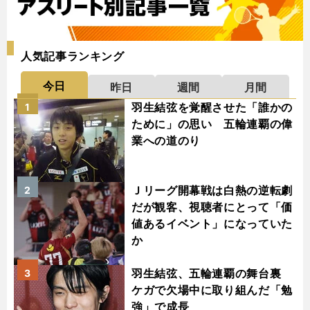
人気記事ランキング
今日
昨日
週間
月間
羽生結弦を覚醒させた「誰かの
1
ために」の思い 五輪連覇の偉
業への道のり
Ｊリーグ開幕戦は白熱の逆転劇
2
だが観客、視聴者にとって「価
値あるイベント」になっていた
か
羽生結弦、五輪連覇の舞台裏
3
ケガで欠場中に取り組んだ「勉
強」で成長