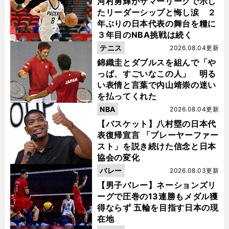
河村勇輝がサマーリーグで示し
たリーダーシップと悔し涙 ２
年ぶりの日本代表の舞台を糧に
３年目のNBA挑戦は続く
テニス
2026.08.04更新
錦織圭とダブルスを組んで「や
っぱ、すごいなこの人」 明る
い表情と言葉で内山靖崇の迷い
を払ってくれた
NBA
2026.08.04更新
【バスケット】八村塁の日本代
表復帰宣言 「プレーヤーファー
スト」を説き続けた信念と日本
協会の変化
バレー
2026.08.03更新
【男子バレー】ネーションズリ
ーグで圧巻の13連勝もメダル獲
得ならず 五輪を目指す日本の現
在地