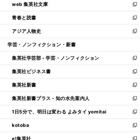
web 集英社文庫
ド
ィ
い
新
ウ
ン
ウ
し
青春と読書
で
ド
ィ
い
新
開
ウ
ン
ウ
し
アジア人物史
く
で
ド
ィ
い
新
開
ウ
ン
ウ
し
学芸・ノンフィクション・新書
く
で
ド
ィ
い
開
ウ
ン
ウ
集英社学芸部 - 学芸・ノンフィクション
く
で
ド
ィ
新
開
ウ
ン
し
集英社ビジネス書
く
で
ド
い
新
開
ウ
ウ
し
集英社新書
く
で
ィ
い
新
開
ン
ウ
し
集英社新書プラス - 知の水先案内人
く
ド
ィ
い
新
ウ
ン
ウ
し
1日5分で、明日は変わる よみタイ yomitai
で
ド
ィ
い
新
開
ウ
ン
ウ
し
kotoba
く
で
ド
ィ
い
新
開
ウ
ン
ウ
し
e!集英社
く
で
ド
ィ
い
新