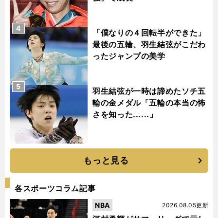
4
「僕なりの４回転半ができた」
最後の五輪、羽生結弦がこだわ
ったジャンプの美学
5
羽生結弦が一時は諦めたソチ五
輪の金メダル「五輪の本当の怖
さを知った......」
もっと見る
各スポーツコラム記事
NBA
2026.08.05更新