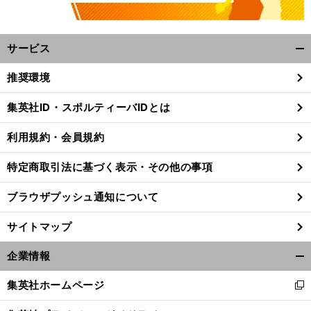
サービス
開
く/
推奨環境
閉
じ
集英社ID・スポルティーバIDとは
る
利用規約・会員規約
特定商取引法に基づく表示・その他の事項
ブラウザプッシュ通知について
サイトマップ
企業情報
開
く/
集英社ホームページ
新
閉
し
じ