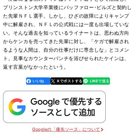
プリンストン大学卒業後にバッファロー･ビルズと契約し
た先輩ＮＦＬ選手。しかし、ひざの故障によりキャンプ
中に解雇され、ＮＦＬの公式戦には一度も出場していな
い。そんな過去を知っているライナートは、思わぬ方向
からケンカを売ってきた先輩に対し、「ケガで解雇され
るような人間は、自分の仕事だけに専念しな」とコメン
ト。見事なカウンターパンチを浴びせられたケインは、
返す言葉がなかったという。
いいね
Xでポストする
LINEで送る
line
faceboo
x
k
Googleの「優先ソース」について