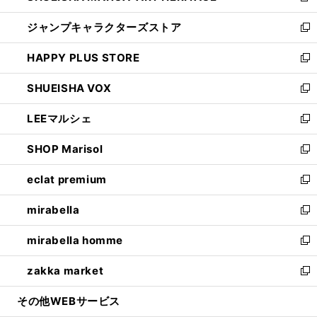
開
ウ
し
ジャンプキャラクターズストア
く
ィ
い
新
ン
ウ
し
HAPPY PLUS STORE
ド
ィ
い
新
ウ
ン
ウ
し
SHUEISHA VOX
で
ド
ィ
い
新
開
ウ
ン
ウ
し
LEEマルシェ
く
で
ド
ィ
い
新
開
ウ
ン
ウ
し
SHOP Marisol
く
で
ド
ィ
い
新
開
ウ
ン
ウ
し
eclat premium
く
で
ド
ィ
い
新
開
ウ
ン
ウ
し
mirabella
く
で
ド
ィ
い
新
開
ウ
ン
ウ
し
mirabella homme
く
で
ド
ィ
い
新
開
ウ
ン
ウ
し
zakka market
く
で
ド
ィ
い
新
開
ウ
ン
ウ
し
その他WEBサービス
く
で
ド
ィ
い
開
ウ