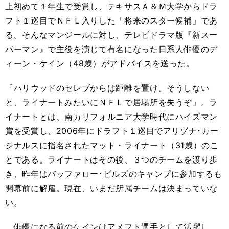
上初めて１年生で受賞し、テキサスＡ＆Ｍ大学からドラ
フト１巡目でＮＦＬ入りした「将来のスター候補」であ
る。そんなマンジールに対し、テレビドラマ版『新スー
パーマン』で主役を演じて有名になった日系人俳優のデ
ィーン・ケイン（48歳）がアドバイスを送った。
「ハリウッドのセレブからは距離を置け。そうしない
と、ライナートみたいにＮＦＬで居場所を失うぞ」。ラ
イナートとは、南カリフォルニア大学時代にハイズマン
賞を受賞し、2006年にドラフト１巡目でアリゾナ･カー
ジナルスに指名されたマット・ライナート（31歳）のこ
とである。ライナートはその後、３つのチームを渡り歩
き、昨年はバッファロー･ビルズのキャンプに参加するも
開幕前に解雇。現在、いまだ所属チームは決まっていな
い。
俳優になる前のケインはアメフト選手として活躍し、