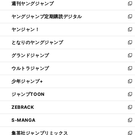
週刊ヤングジャンプ
く
で
ド
ィ
新
開
ウ
ン
し
ヤングジャンプ定期購読デジタル
く
で
ド
い
新
開
ウ
ウ
し
ヤンジャン！
く
で
ィ
い
新
開
ン
ウ
し
となりのヤングジャンプ
く
ド
ィ
い
新
ウ
ン
ウ
し
グランドジャンプ
で
ド
ィ
い
新
開
ウ
ン
ウ
し
ウルトラジャンプ
く
で
ド
ィ
い
新
開
ウ
ン
ウ
し
少年ジャンプ+
く
で
ド
ィ
い
新
開
ウ
ン
ウ
し
ジャンプTOON
く
で
ド
ィ
い
新
開
ウ
ン
ウ
し
ZEBRACK
く
で
ド
ィ
い
新
開
ウ
ン
ウ
し
S-MANGA
く
で
ド
ィ
い
新
開
ウ
ン
ウ
し
集英社ジャンプリミックス
く
で
ド
ィ
い
新