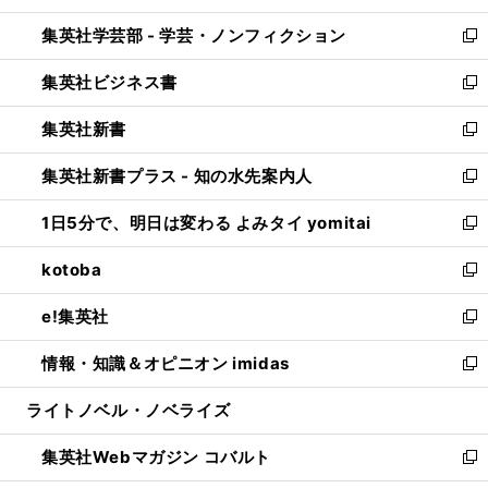
開
ウ
ン
ウ
集英社学芸部 - 学芸・ノンフィクション
く
で
ド
ィ
新
開
ウ
ン
し
集英社ビジネス書
く
で
ド
い
新
開
ウ
ウ
し
集英社新書
く
で
ィ
い
新
開
ン
ウ
し
集英社新書プラス - 知の水先案内人
く
ド
ィ
い
新
ウ
ン
ウ
し
1日5分で、明日は変わる よみタイ yomitai
で
ド
ィ
い
新
開
ウ
ン
ウ
し
kotoba
く
で
ド
ィ
い
新
開
ウ
ン
ウ
し
e!集英社
く
で
ド
ィ
い
新
開
ウ
ン
ウ
し
情報・知識＆オピニオン imidas
く
で
ド
ィ
い
新
開
ウ
ン
ウ
し
ライトノベル・ノベライズ
く
で
ド
ィ
い
開
ウ
ン
ウ
集英社Webマガジン コバルト
く
で
ド
ィ
新
開
ウ
ン
し