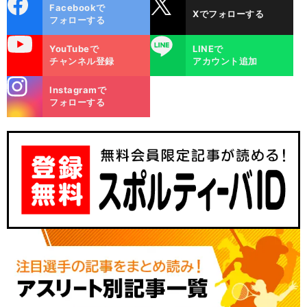
cebo
X
Facebookで
Xでフォローする
ok
フォローする
uTube
LINE
YouTubeで
LINEで
チャンネル登録
アカウント追加
stagra
Instagramで
m
フォローする