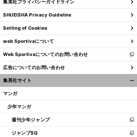
集英社プライバシーガイドライン
い
る
ウ
SHUEISHA Privacy Guideline
ィ
ン
Setting of Cookies
ド
ウ
web Sportivaについて
で
開
Web Sportivaについてのお問い合わせ
く
】
。
新
３
年で24億円を稼ぐＮＦＬ選手が子犬１匹12万円で販売
し
広告についてのお問い合わせ
い
ウ
集英社サイト
ィ
開
ン
く/
マンガ
ド
閉
ウ
じ
少年マンガ
で
る
開
週刊少年ジャンプ
く
新
し
ジャンプSQ
い
新