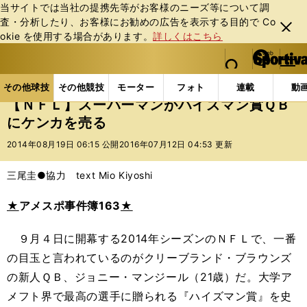
当サイトでは当社の提携先等がお客様のニーズ等について調
査・分析したり、お客様にお勧めの広告を表⽰する⽬的で Co
閉じ
okie を使⽤する場合があります。
詳しくはこちら
る
マイペ
web Sportiva (webスポルティーバ)
検索
メニュ
we
ー
その他球技の記事一覧
その他球技
【ＮＦＬ】スー
b
ジ
その他球技
その他競技
モーター
フォト
連載
動
ス
【ＮＦＬ】スーパーマンがハイズマン賞ＱＢ
ポ
にケンカを売る
ル
テ
2014年08月19日 06:15 公開
2016年07月12日 04:53 更新
ィ
ー
三尾圭●協力 text Mio Kiyoshi
バ
★
アメスポ事件簿163
★
９月４日に開幕する2014年シーズンのＮＦＬで、一番
の目玉と言われているのがクリーブランド・ブラウンズ
の新人ＱＢ、ジョニー・マンジール（21歳）だ。大学ア
メフト界で最高の選手に贈られる『ハイズマン賞』を史