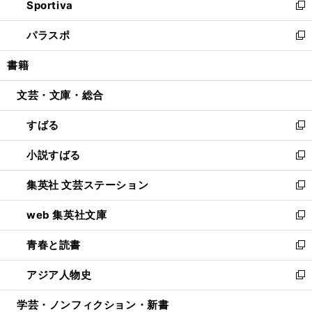
Sportiva
く
ド
ィ
い
新
ウ
ン
ウ
し
パラスポ
で
ド
ィ
い
新
開
ウ
ン
ウ
し
書籍
く
で
ド
ィ
い
開
ウ
ン
ウ
文芸・文庫・総合
く
で
ド
ィ
開
ウ
ン
すばる
く
で
ド
新
開
ウ
し
小説すばる
く
で
い
新
開
ウ
し
集英社 文芸ステーション
く
ィ
い
新
ン
ウ
し
web 集英社文庫
ド
ィ
い
新
ウ
ン
ウ
し
青春と読書
で
ド
ィ
い
新
開
ウ
ン
ウ
し
アジア人物史
く
で
ド
ィ
い
新
開
ウ
ン
ウ
し
学芸・ノンフィクション・新書
く
で
ド
ィ
い