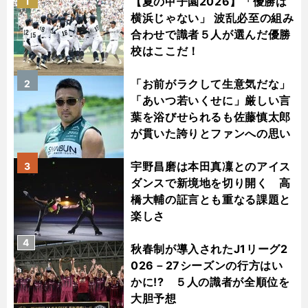
【夏の甲子園2026】「優勝は
1
横浜じゃない」 波乱必至の組み
合わせで識者５人が選んだ優勝
校はここだ！
「お前がラクして生意気だな」
2
「あいつ若いくせに」厳しい言
葉を浴びせられるも佐藤慎太郎
が貫いた誇りとファンへの思い
宇野昌磨は本田真凜とのアイス
3
ダンスで新境地を切り開く 高
橋大輔の証言とも重なる課題と
楽しさ
4
秋春制が導入されたJ1リーグ2
026－27シーズンの行方はい
かに!? ５人の識者が全順位を
大胆予想