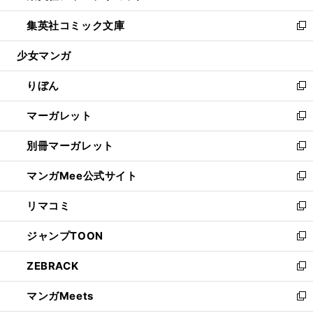
開
ウ
ン
ウ
し
集英社コミック文庫
く
で
ド
ィ
い
新
開
ウ
ン
ウ
し
少女マンガ
く
で
ド
ィ
い
開
ウ
ン
ウ
りぼん
く
で
ド
ィ
新
開
ウ
ン
し
マーガレット
く
で
ド
い
新
開
ウ
ウ
し
別冊マーガレット
く
で
ィ
い
新
開
ン
ウ
し
マンガMee公式サイト
く
ド
ィ
い
新
ウ
ン
ウ
し
リマコミ
で
ド
ィ
い
新
開
ウ
ン
ウ
し
ジャンプTOON
く
で
ド
ィ
い
新
開
ウ
ン
ウ
し
ZEBRACK
く
で
ド
ィ
い
新
開
ウ
ン
ウ
し
マンガMeets
く
で
ド
ィ
い
新
開
ウ
ン
ウ