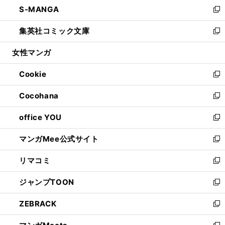
し
S-MANGA
く
で
ド
ィ
い
新
開
ウ
ン
ウ
し
集英社コミック文庫
く
で
ド
ィ
い
新
開
ウ
ン
ウ
し
女性マンガ
く
で
ド
ィ
い
開
ウ
ン
ウ
Cookie
く
で
ド
ィ
新
開
ウ
ン
し
Cocohana
く
で
ド
い
新
開
ウ
ウ
し
office YOU
く
で
ィ
い
新
開
ン
ウ
し
マンガMee公式サイト
く
ド
ィ
い
新
ウ
ン
ウ
し
リマコミ
で
ド
ィ
い
新
開
ウ
ン
ウ
し
ジャンプTOON
く
で
ド
ィ
い
新
開
ウ
ン
ウ
し
ZEBRACK
く
で
ド
ィ
い
新
開
ウ
ン
ウ
し
く