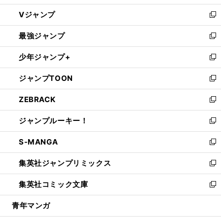
ウ
し
Vジャンプ
ィ
い
新
ン
ウ
し
最強ジャンプ
ド
ィ
い
新
ウ
ン
ウ
し
少年ジャンプ+
で
ド
ィ
い
新
開
ウ
ン
ウ
し
ジャンプTOON
く
で
ド
ィ
い
新
開
ウ
ン
ウ
し
ZEBRACK
く
で
ド
ィ
い
新
開
ウ
ン
ウ
し
ジャンプルーキー！
く
で
ド
ィ
い
新
開
ウ
ン
ウ
し
S-MANGA
く
で
ド
ィ
い
新
開
ウ
ン
ウ
し
集英社ジャンプリミックス
く
で
ド
ィ
い
新
開
ウ
ン
ウ
し
集英社コミック文庫
く
で
ド
ィ
い
新
開
ウ
ン
ウ
し
青年マンガ
く
で
ド
ィ
い
開
ウ
ン
ウ