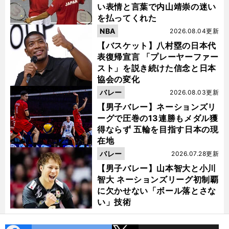
い表情と言葉で内山靖崇の迷い
を払ってくれた
NBA
2026.08.04更新
【バスケット】八村塁の日本代
表復帰宣言 「プレーヤーファー
スト」を説き続けた信念と日本
協会の変化
バレー
2026.08.03更新
【男子バレー】ネーションズリ
ーグで圧巻の13連勝もメダル獲
得ならず 五輪を目指す日本の現
在地
バレー
2026.07.28更新
【男子バレー】山本智大と小川
智大 ネーションズリーグ初制覇
に欠かせない「ボール落とさな
い」技術