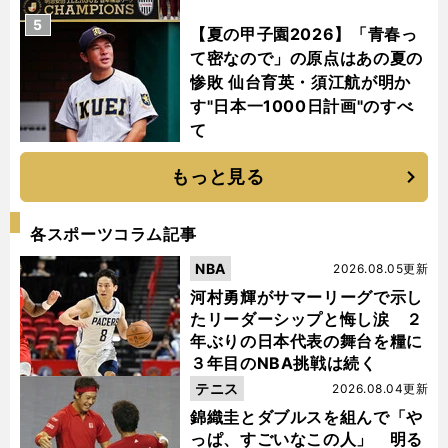
5
【夏の甲子園2026】「青春っ
て密なので」の原点はあの夏の
惨敗 仙台育英・須江航が明か
す"日本一1000日計画"のすべ
て
もっと見る
各スポーツコラム記事
NBA
2026.08.05更新
河村勇輝がサマーリーグで示し
たリーダーシップと悔し涙 ２
年ぶりの日本代表の舞台を糧に
３年目のNBA挑戦は続く
テニス
2026.08.04更新
錦織圭とダブルスを組んで「や
っぱ、すごいなこの人」 明る