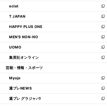
開
ウ
ン
ウ
し
eclat
く
で
ド
ィ
い
新
開
ウ
ン
ウ
し
T JAPAN
く
で
ド
ィ
い
新
開
ウ
ン
ウ
し
HAPPY PLUS ONE
く
で
ド
ィ
い
新
開
ウ
ン
ウ
し
MEN'S NON-NO
く
で
ド
ィ
い
新
開
ウ
ン
ウ
し
UOMO
く
で
ド
ィ
い
新
開
ウ
ン
ウ
し
集英社オンライン
く
で
ド
ィ
い
新
開
ウ
ン
ウ
し
芸能・情報・スポーツ
く
で
ド
ィ
い
開
ウ
ン
ウ
Myojo
く
で
ド
ィ
新
開
ウ
ン
し
週プレNEWS
く
で
ド
い
新
開
ウ
ウ
し
週プレ グラジャパ!
く
で
ィ
い
新
開
ン
ウ
し