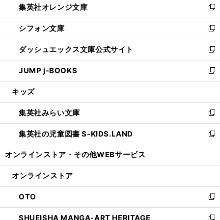
集英社オレンジ文庫
く
で
ド
い
新
開
ウ
ウ
し
シフォン文庫
く
で
ィ
い
新
開
ン
ウ
し
ダッシュエックス文庫公式サイト
く
ド
ィ
い
新
ウ
ン
ウ
し
JUMP j-BOOKS
で
ド
ィ
い
新
開
ウ
ン
ウ
し
キッズ
く
で
ド
ィ
い
開
ウ
ン
ウ
集英社みらい文庫
く
で
ド
ィ
新
開
ウ
ン
し
集英社の児童図書 S-KIDS.LAND
く
で
ド
い
新
開
ウ
ウ
し
オンラインストア・
その他WEBサービス
く
で
ィ
い
開
ン
ウ
オンラインストア
く
ド
ィ
ウ
ン
OTO
で
ド
新
開
ウ
し
SHUEISHA MANGA-ART HERITAGE
く
で
い
新