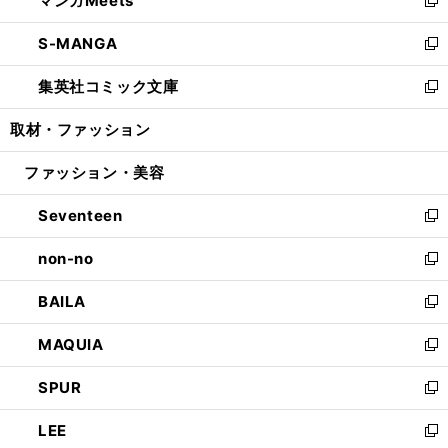
マンガMeets
で
ド
ィ
い
新
開
ウ
ン
ウ
し
S-MANGA
く
で
ド
ィ
い
新
開
ウ
ン
ウ
し
集英社コミック文庫
く
で
ド
ィ
い
新
開
ウ
ン
ウ
し
取材・ファッション
く
で
ド
ィ
い
開
ウ
ン
ウ
ファッション・美容
く
で
ド
ィ
開
ウ
ン
Seventeen
く
で
ド
新
開
ウ
し
non-no
く
で
い
新
開
ウ
し
BAILA
く
ィ
い
新
ン
ウ
し
MAQUIA
ド
ィ
い
新
ウ
ン
ウ
し
SPUR
で
ド
ィ
い
新
開
ウ
ン
ウ
し
LEE
く
で
ド
ィ
い
新