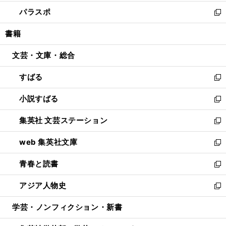
ウ
ン
ウ
し
パラスポ
で
ド
ィ
い
新
開
ウ
ン
ウ
し
書籍
く
で
ド
ィ
い
開
ウ
ン
ウ
文芸・文庫・総合
く
で
ド
ィ
開
ウ
ン
すばる
く
で
ド
新
開
ウ
し
小説すばる
く
で
い
新
開
ウ
し
集英社 文芸ステーション
く
ィ
い
新
ン
ウ
し
web 集英社文庫
ド
ィ
い
新
ウ
ン
ウ
し
青春と読書
で
ド
ィ
い
新
開
ウ
ン
ウ
し
アジア人物史
く
で
ド
ィ
い
新
開
ウ
ン
ウ
し
学芸・ノンフィクション・新書
く
で
ド
ィ
い
開
ウ
ン
ウ