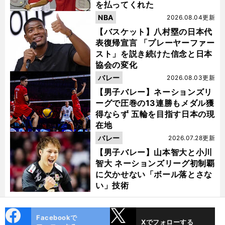
を払ってくれた
NBA
2026.08.04更新
【バスケット】八村塁の日本代
表復帰宣言 「プレーヤーファー
スト」を説き続けた信念と日本
協会の変化
バレー
2026.08.03更新
【男子バレー】ネーションズリ
ーグで圧巻の13連勝もメダル獲
得ならず 五輪を目指す日本の現
在地
バレー
2026.07.28更新
【男子バレー】山本智大と小川
智大 ネーションズリーグ初制覇
に欠かせない「ボール落とさな
い」技術
cebo
X
Facebookで
Xでフォローする
ok