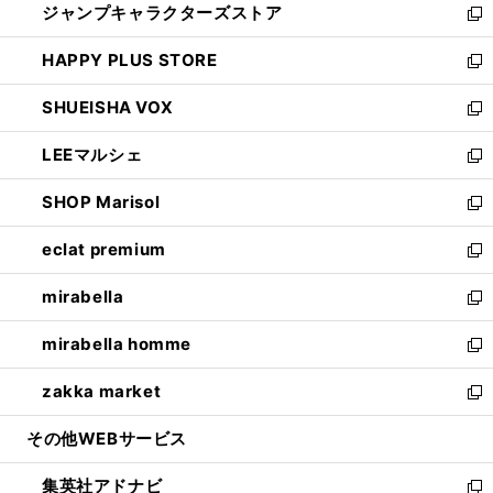
ジャンプキャラクターズストア
く
ィ
い
新
ン
ウ
し
HAPPY PLUS STORE
ド
ィ
い
新
ウ
ン
ウ
し
SHUEISHA VOX
で
ド
ィ
い
新
開
ウ
ン
ウ
し
LEEマルシェ
く
で
ド
ィ
い
新
開
ウ
ン
ウ
し
SHOP Marisol
く
で
ド
ィ
い
新
開
ウ
ン
ウ
し
eclat premium
く
で
ド
ィ
い
新
開
ウ
ン
ウ
し
mirabella
く
で
ド
ィ
い
新
開
ウ
ン
ウ
し
mirabella homme
く
で
ド
ィ
い
新
開
ウ
ン
ウ
し
zakka market
く
で
ド
ィ
い
新
開
ウ
ン
ウ
し
その他WEBサービス
く
で
ド
ィ
い
開
ウ
ン
ウ
集英社アドナビ
く
で
ド
ィ
新