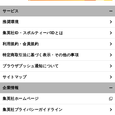
サービス
開
く/
推奨環境
閉
じ
集英社ID・スポルティーバIDとは
る
利用規約・会員規約
特定商取引法に基づく表示・その他の事項
ブラウザプッシュ通知について
サイトマップ
企業情報
開
く/
集英社ホームページ
。
新
前
】
閉
へ
し
じ
集英社プライバシーガイドライン
い
る