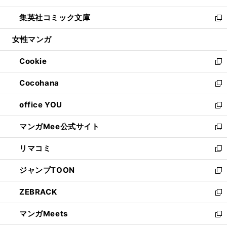
開
ウ
ン
ウ
し
集英社コミック文庫
く
で
ド
ィ
い
新
開
ウ
ン
ウ
し
女性マンガ
く
で
ド
ィ
い
開
ウ
ン
ウ
Cookie
く
で
ド
ィ
新
開
ウ
ン
し
Cocohana
く
で
ド
い
新
開
ウ
ウ
し
office YOU
く
で
ィ
い
新
開
ン
ウ
し
マンガMee公式サイト
く
ド
ィ
い
新
ウ
ン
ウ
し
リマコミ
で
ド
ィ
い
新
開
ウ
ン
ウ
し
ジャンプTOON
く
で
ド
ィ
い
新
開
ウ
ン
ウ
し
ZEBRACK
く
で
ド
ィ
い
新
開
ウ
ン
ウ
し
マンガMeets
く
で
ド
ィ
い
新
開
ウ
ン
ウ
し