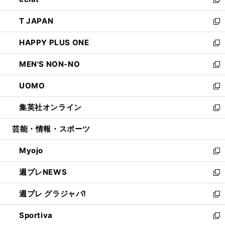
ド
ィ
い
新
開
ウ
ン
ウ
し
T JAPAN
く
で
ド
ィ
い
新
開
ウ
ン
ウ
し
HAPPY PLUS ONE
く
で
ド
ィ
い
新
開
ウ
ン
ウ
し
MEN'S NON-NO
く
で
ド
ィ
い
新
開
ウ
ン
ウ
し
UOMO
く
で
ド
ィ
い
新
開
ウ
ン
ウ
し
集英社オンライン
く
で
ド
ィ
い
新
開
ウ
ン
ウ
し
芸能・情報・スポーツ
く
で
ド
ィ
い
開
ウ
ン
ウ
Myojo
く
で
ド
ィ
新
開
ウ
ン
し
週プレNEWS
く
で
ド
い
新
開
ウ
ウ
し
週プレ グラジャパ!
く
で
ィ
い
新
開
ン
ウ
し
Sportiva
く
ド
ィ
い
新