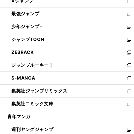
Vジャンプ
ィ
い
新
ン
ウ
し
最強ジャンプ
ド
ィ
い
新
ウ
ン
ウ
し
少年ジャンプ+
で
ド
ィ
い
新
開
ウ
ン
ウ
し
ジャンプTOON
く
で
ド
ィ
い
新
開
ウ
ン
ウ
し
ZEBRACK
く
で
ド
ィ
い
新
開
ウ
ン
ウ
し
ジャンプルーキー！
く
で
ド
ィ
い
新
開
ウ
ン
ウ
し
S-MANGA
く
で
ド
ィ
い
新
開
ウ
ン
ウ
し
集英社ジャンプリミックス
く
で
ド
ィ
い
新
開
ウ
ン
ウ
し
集英社コミック文庫
く
で
ド
ィ
い
新
開
ウ
ン
ウ
し
青年マンガ
く
で
ド
ィ
い
開
ウ
ン
ウ
週刊ヤングジャンプ
く
で
ド
ィ
新