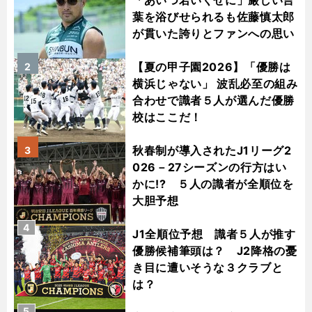
葉を浴びせられるも佐藤慎太郎
が貫いた誇りとファンへの思い
【夏の甲子園2026】「優勝は
2
横浜じゃない」 波乱必至の組み
合わせで識者５人が選んだ優勝
校はここだ！
秋春制が導入されたJ1リーグ2
3
026－27シーズンの行方はい
かに!? ５人の識者が全順位を
大胆予想
4
J1全順位予想 識者５人が推す
優勝候補筆頭は？ J2降格の憂
き目に遭いそうな３クラブと
は？
5