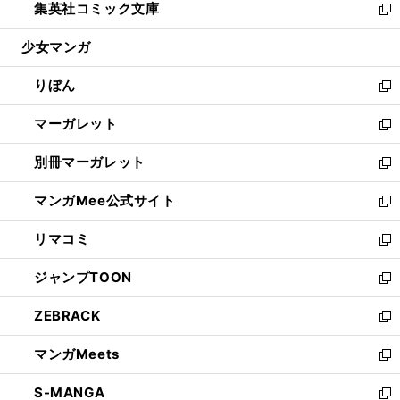
集英社コミック文庫
く
で
ド
ィ
い
新
開
ウ
ン
ウ
し
少女マンガ
く
で
ド
ィ
い
開
ウ
ン
ウ
りぼん
く
で
ド
ィ
新
開
ウ
ン
し
マーガレット
く
で
ド
い
新
開
ウ
ウ
し
別冊マーガレット
く
で
ィ
い
新
開
ン
ウ
し
マンガMee公式サイト
く
ド
ィ
い
新
ウ
ン
ウ
し
リマコミ
で
ド
ィ
い
新
開
ウ
ン
ウ
し
ジャンプTOON
く
で
ド
ィ
い
新
開
ウ
ン
ウ
し
ZEBRACK
く
で
ド
ィ
い
新
開
ウ
ン
ウ
し
マンガMeets
く
で
ド
ィ
い
新
開
ウ
ン
ウ
し
S-MANGA
く
で
ド
ィ
い
新