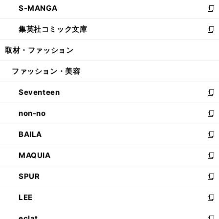
S-MANGA
く
で
ド
ィ
い
新
開
ウ
ン
ウ
し
集英社コミック文庫
く
で
ド
ィ
い
新
開
ウ
ン
ウ
し
取材・ファッション
く
で
ド
ィ
い
開
ウ
ン
ウ
ファッション・美容
く
で
ド
ィ
開
ウ
ン
Seventeen
く
で
ド
新
開
ウ
し
non-no
く
で
い
新
開
ウ
し
BAILA
く
ィ
い
新
ン
ウ
し
MAQUIA
ド
ィ
い
新
ウ
ン
ウ
し
SPUR
で
ド
ィ
い
新
開
ウ
ン
ウ
し
LEE
く
で
ド
ィ
い
新
開
ウ
ン
ウ
し
eclat
く
で