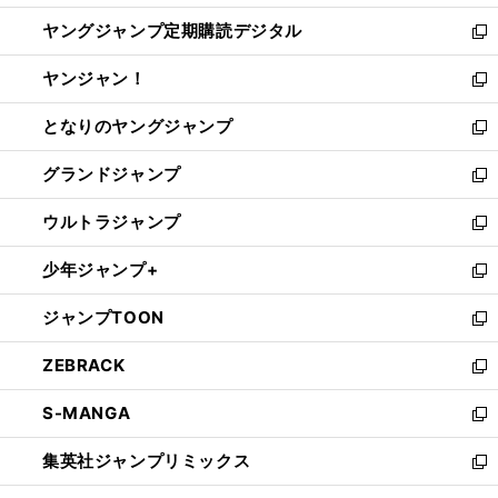
開
ウ
ン
し
ヤングジャンプ定期購読デジタル
く
で
ド
い
新
開
ウ
ウ
し
ヤンジャン！
く
で
ィ
い
新
開
ン
ウ
し
となりのヤングジャンプ
く
ド
ィ
い
新
ウ
ン
ウ
し
グランドジャンプ
で
ド
ィ
い
新
開
ウ
ン
ウ
し
ウルトラジャンプ
く
で
ド
ィ
い
新
開
ウ
ン
ウ
し
少年ジャンプ+
く
で
ド
ィ
い
新
開
ウ
ン
ウ
し
ジャンプTOON
く
で
ド
ィ
い
新
開
ウ
ン
ウ
し
ZEBRACK
く
で
ド
ィ
い
新
開
ウ
ン
ウ
し
S-MANGA
く
で
ド
ィ
い
新
開
ウ
ン
ウ
し
集英社ジャンプリミックス
く
で
ド
ィ
い
新
開
ウ
ン
ウ
し