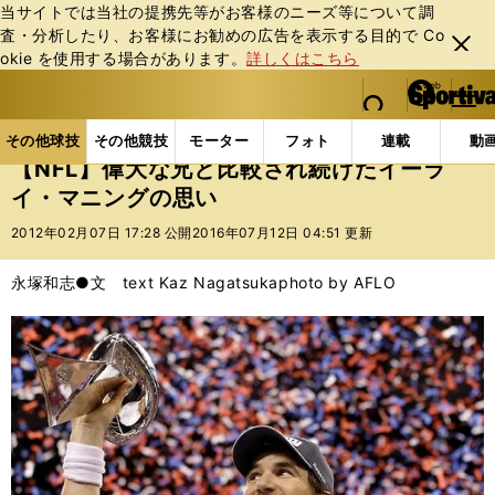
当サイトでは当社の提携先等がお客様のニーズ等について調
査・分析したり、お客様にお勧めの広告を表⽰する⽬的で Co
閉じ
okie を使⽤する場合があります。
詳しくはこちら
る
マイペ
web Sportiva (webスポルティーバ)
検索
メニュ
we
ー
その他球技の記事一覧
その他球技
【NFL】偉大な
b
ジ
その他球技
その他競技
モーター
フォト
連載
動
ス
【NFL】偉大な兄と比較され続けたイーラ
ポ
イ・マニングの思い
ル
テ
2012年02月07日 17:28 公開
2016年07月12日 04:51 更新
ィ
ー
永塚和志●文 text Kaz Nagatsuka
photo by AFLO
バ