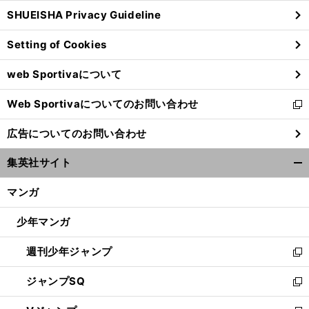
ウ
SHUEISHA Privacy Guideline
ィ
ン
Setting of Cookies
ド
ウ
web Sportivaについて
で
開
Web Sportivaについてのお問い合わせ
く
新
し
広告についてのお問い合わせ
い
ウ
集英社サイト
ィ
開
ン
く/
マンガ
ド
閉
ウ
じ
少年マンガ
で
る
開
週刊少年ジャンプ
く
新
し
ジャンプSQ
い
新
ウ
し