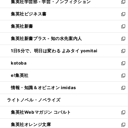
集英社学芸部 - 学芸・ノンフィクション
く
で
ド
ィ
新
開
ウ
ン
し
集英社ビジネス書
く
で
ド
い
新
開
ウ
ウ
し
集英社新書
く
で
ィ
い
新
開
ン
ウ
し
集英社新書プラス - 知の水先案内人
く
ド
ィ
い
新
ウ
ン
ウ
し
1日5分で、明日は変わる よみタイ yomitai
で
ド
ィ
い
新
開
ウ
ン
ウ
し
kotoba
く
で
ド
ィ
い
新
開
ウ
ン
ウ
し
e!集英社
く
で
ド
ィ
い
新
開
ウ
ン
ウ
し
情報・知識＆オピニオン imidas
く
で
ド
ィ
い
新
開
ウ
ン
ウ
し
ライトノベル・ノベライズ
く
で
ド
ィ
い
開
ウ
ン
ウ
集英社Webマガジン コバルト
く
で
ド
ィ
新
開
ウ
ン
し
集英社オレンジ文庫
く
で
ド
い
新