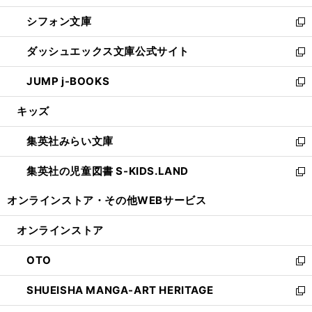
開
ウ
ウ
し
シフォン文庫
く
で
ィ
い
新
開
ン
ウ
し
ダッシュエックス文庫公式サイト
く
ド
ィ
い
新
ウ
ン
ウ
し
JUMP j-BOOKS
で
ド
ィ
い
新
開
ウ
ン
ウ
し
キッズ
く
で
ド
ィ
い
開
ウ
ン
ウ
集英社みらい文庫
く
で
ド
ィ
新
開
ウ
ン
し
集英社の児童図書 S-KIDS.LAND
く
で
ド
い
新
開
ウ
ウ
し
オンラインストア・
その他WEBサービス
く
で
ィ
い
開
ン
ウ
オンラインストア
く
ド
ィ
ウ
ン
OTO
で
ド
新
開
ウ
し
SHUEISHA MANGA-ART HERITAGE
く
で
い
新
開
ウ
し