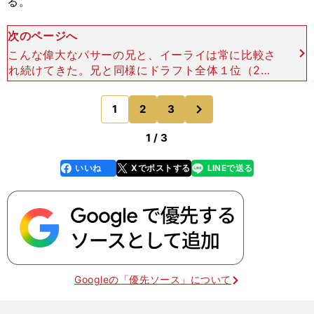
る。
次のページへ
こんな偉大なパサーの兄と、イーライは常に比較さ
れ続けてきた。兄と同様にドラフト全体１位（200
4年）で指名されたものの、ペイトンと比べてミス
が多く、喝采よりも多くの批判を浴びてきた。活躍
次
1
2
3
のページへ
すれば「ペイト
1 / 3
いいね
Xでポストする
LINEで送る
line
faceboo
x
k
Googleの「優先ソース」について