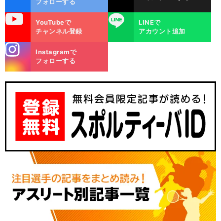
フォローする
uTube
LINE
YouTubeで
LINEで
チャンネル登録
アカウント追加
stagra
Instagramで
m
フォローする