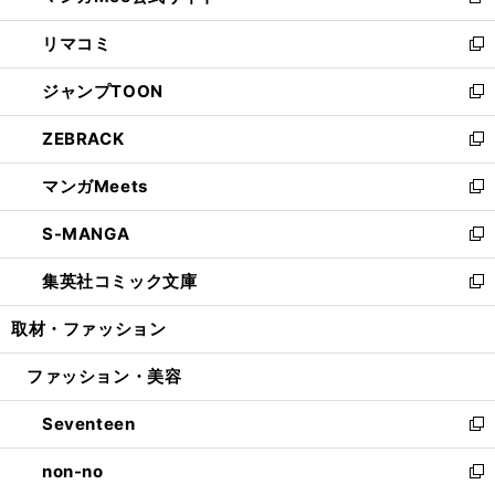
新
ウ
ン
ウ
し
リマコミ
で
ド
ィ
い
新
開
ウ
ン
ウ
し
ジャンプTOON
く
で
ド
ィ
い
新
開
ウ
ン
ウ
し
ZEBRACK
く
で
ド
ィ
い
新
開
ウ
ン
ウ
し
マンガMeets
く
で
ド
ィ
い
新
開
ウ
ン
ウ
し
S-MANGA
く
で
ド
ィ
い
新
開
ウ
ン
ウ
し
集英社コミック文庫
く
で
ド
ィ
い
新
開
ウ
ン
ウ
し
取材・ファッション
く
で
ド
ィ
い
開
ウ
ン
ウ
ファッション・美容
く
で
ド
ィ
開
ウ
ン
Seventeen
く
で
ド
新
開
ウ
し
non-no
く
で
い
新
開