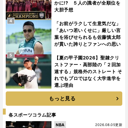
かに!? ５人の識者が全順位を
大胆予想
4
「お前がラクして生意気だな」
「あいつ若いくせに」厳しい言
葉を浴びせられるも佐藤慎太郎
が貫いた誇りとファンへの思い
5
【夏の甲子園2026】聖隷クリ
ストファー・高部陸の「２回加
速する」規格外のストレート そ
れでもプロではなく大学進学を
選ぶ理由
もっと見る
各スポーツコラム記事
NBA
2026.08.05更新