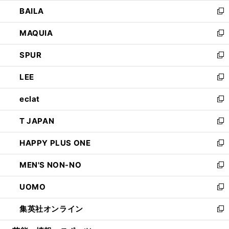
ウ
し
BAILA
く
ィ
い
新
ン
ウ
し
MAQUIA
ド
ィ
い
新
ウ
ン
ウ
し
SPUR
で
ド
ィ
い
新
開
ウ
ン
ウ
し
LEE
く
で
ド
ィ
い
新
開
ウ
ン
ウ
し
eclat
く
で
ド
ィ
い
新
開
ウ
ン
ウ
し
T JAPAN
く
で
ド
ィ
い
新
開
ウ
ン
ウ
し
HAPPY PLUS ONE
く
で
ド
ィ
い
新
開
ウ
ン
ウ
し
MEN'S NON-NO
く
で
ド
ィ
い
新
開
ウ
ン
ウ
し
UOMO
く
で
ド
ィ
い
新
開
ウ
ン
ウ
し
集英社オンライン
く
で
ド
ィ
い
新
開
ウ
ン
ウ
し