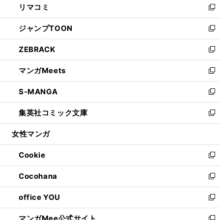
リマコミ
で
ド
ィ
い
新
開
ウ
ン
ウ
し
ジャンプTOON
く
で
ド
ィ
い
新
開
ウ
ン
ウ
し
ZEBRACK
く
で
ド
ィ
い
新
開
ウ
ン
ウ
し
マンガMeets
く
で
ド
ィ
い
新
開
ウ
ン
ウ
し
S-MANGA
く
で
ド
ィ
い
新
開
ウ
ン
ウ
し
集英社コミック文庫
く
で
ド
ィ
い
新
開
ウ
ン
ウ
し
女性マンガ
く
で
ド
ィ
い
開
ウ
ン
ウ
Cookie
く
で
ド
ィ
新
開
ウ
ン
し
Cocohana
く
で
ド
い
新
開
ウ
ウ
し
office YOU
く
で
ィ
い
新
開
ン
ウ
し
マンガMee公式サイト
く
ド
ィ
い