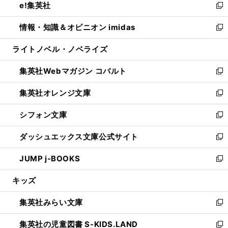
e!集英社
く
で
ド
ィ
い
新
開
ウ
ン
ウ
し
情報・知識＆オピニオン imidas
く
で
ド
ィ
い
新
開
ウ
ン
ウ
し
ライトノベル・ノベライズ
く
で
ド
ィ
い
開
ウ
ン
ウ
集英社Webマガジン コバルト
く
で
ド
ィ
新
開
ウ
ン
し
集英社オレンジ文庫
く
で
ド
い
新
開
ウ
ウ
し
シフォン文庫
く
で
ィ
い
新
開
ン
ウ
し
ダッシュエックス文庫公式サイト
く
ド
ィ
い
新
ウ
ン
ウ
し
JUMP j-BOOKS
で
ド
ィ
い
新
開
ウ
ン
ウ
し
キッズ
く
で
ド
ィ
い
開
ウ
ン
ウ
集英社みらい文庫
く
で
ド
ィ
新
開
ウ
ン
し
集英社の児童図書 S-KIDS.LAND
く
で
ド
い
新