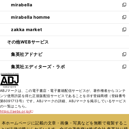
mirabella
く
で
ド
ィ
い
新
開
ウ
ン
ウ
し
mirabella homme
く
で
ド
ィ
い
新
開
ウ
ン
ウ
し
zakka market
く
で
ド
ィ
い
新
開
ウ
ン
ウ
し
その他WEBサービス
く
で
ド
ィ
い
開
ウ
ン
ウ
集英社アドナビ
く
で
ド
ィ
新
開
ウ
ン
し
集英社エディターズ・ラボ
く
で
ド
い
新
開
ウ
ウ
し
く
で
ィ
い
開
ン
ウ
ABJマークは、この電子書店・電子書籍配信サービスが、著作権者からコンテ
く
ド
ィ
ンツ使用許諾を得た正規版配信サービスであることを示す登録商標（登録番号
ウ
ン
第6091713号）です。ABJマークの詳細、ABJマークを掲示しているサービス
で
ド
の一覧はこちら。
開
ウ
https://aebs.or.jp/
新
く
で
し
い
開
本ホームページに記載の文章・画像・写真などを無断で複製するこ
ウ
く
とは法律で禁じられています。全ての著作権は株式会社 集英社に帰