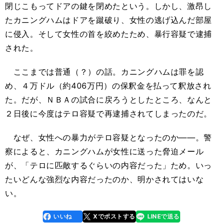
閉じこもってドアの鍵を閉めたという。しかし、激昂し
たカニングハムはドアを蹴破り、女性の逃げ込んだ部屋
に侵入。そして女性の首を絞めたため、暴行容疑で逮捕
された。
ここまでは普通（？）の話。カニングハムは罪を認
め、４万ドル（約406万円）の保釈金を払って釈放され
た。だが、ＮＢＡの試合に戻ろうとしたところ、なんと
２日後に今度はテロ容疑で再逮捕されてしまったのだ。
なぜ、女性への暴力がテロ容疑となったのか――。警
察によると、カニングハムが女性に送った脅迫メール
が、「テロに匹敵するぐらいの内容だった」ため。いっ
たいどんな強烈な内容だったのか、明かされてはいな
い。
いいね
Xでポストする
LINEで送る
line
faceboo
x
k