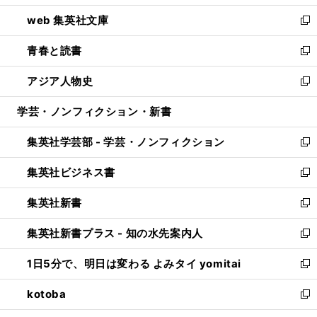
ン
ウ
し
web 集英社文庫
ド
ィ
い
新
ウ
ン
ウ
し
青春と読書
で
ド
ィ
い
新
開
ウ
ン
ウ
し
アジア人物史
く
で
ド
ィ
い
新
開
ウ
ン
ウ
し
学芸・ノンフィクション・新書
く
で
ド
ィ
い
開
ウ
ン
ウ
集英社学芸部 - 学芸・ノンフィクション
く
で
ド
ィ
新
開
ウ
ン
し
集英社ビジネス書
く
で
ド
い
新
開
ウ
ウ
し
集英社新書
く
で
ィ
い
新
開
ン
ウ
し
集英社新書プラス - 知の水先案内人
く
ド
ィ
い
新
ウ
ン
ウ
し
1日5分で、明日は変わる よみタイ yomitai
で
ド
ィ
い
新
開
ウ
ン
ウ
し
kotoba
く
で
ド
ィ
い
新
開
ウ
ン
ウ
し