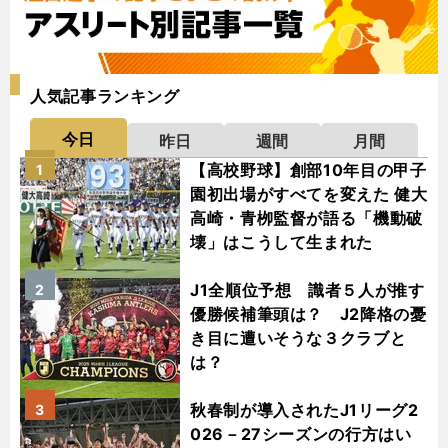
人気記事ランキング
今日
昨日
週間
月間
【高校野球】創部10年目の甲子
1
園初出場がすべてを変えた 健大
高崎・青栁監督が語る「機動破
壊」はこうして生まれた
J1全順位予想 識者５人が推す
2
優勝候補筆頭は？ J2降格の憂
き目に遭いそうな３クラブと
は？
秋春制が導入されたJ1リーグ2
3
026－27シーズンの行方はい