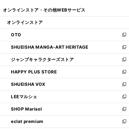
開
ウ
ウ
し
オンラインストア・
その他WEBサービス
く
で
ィ
い
開
ン
ウ
オンラインストア
く
ド
ィ
ウ
ン
OTO
で
ド
新
開
ウ
し
SHUEISHA MANGA-ART HERITAGE
く
で
い
新
開
ウ
し
ジャンプキャラクターズストア
く
ィ
い
新
ン
ウ
し
HAPPY PLUS STORE
ド
ィ
い
新
ウ
ン
ウ
し
SHUEISHA VOX
で
ド
ィ
い
新
開
ウ
ン
ウ
し
LEEマルシェ
く
で
ド
ィ
い
新
開
ウ
ン
ウ
し
SHOP Marisol
く
で
ド
ィ
い
新
開
ウ
ン
ウ
し
eclat premium
く
で
ド
ィ
い
新
開
ウ
ン
ウ
し