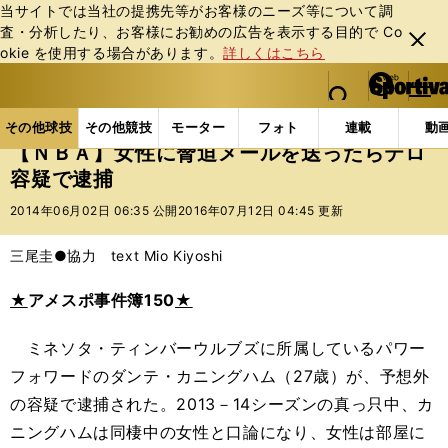
当サイトでは当社の提携先等がお客様のニーズ等について調
査・分析したり、お客様にお勧めの広告を表⽰する⽬的で Co
閉じ
okie を使⽤する場合があります。
詳しくはこちら
る
マイペ
web Sportiva (webスポルティーバ)
検索
メニュ
we
ー
その他球技の記事一覧
バスケットボール
NBA
b
ジ
その他球技
その他競技
モーター
フォト
連載
動
ス
【ＮＢＡ】女性に脅迫メールを送ったらテロ
ポ
容疑で逮捕
ル
テ
2014年06月02日 06:35 公開
2016年07月12日 04:45 更新
ィ
ー
三尾圭●協力 text Mio Kiyoshi
バ
★
アメスポ事件簿150
★
ミネソタ・ティンバーウルブズに所属しているパワー
フォワードのダンテ・カニングハム（27歳）が、予想外
の容疑で逮捕された。2013－14シーズンの真っ只中、カ
ニングハムは同棲中の女性と口論になり、女性は部屋に