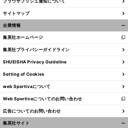
ブラウザプッシュ通知について
サイトマップ
企業情報
開
く/
集英社ホームページ
新
閉
し
じ
集英社プライバシーガイドライン
い
る
ウ
SHUEISHA Privacy Guideline
ィ
ン
Setting of Cookies
ド
ウ
web Sportivaについて
で
開
Web Sportivaについてのお問い合わせ
く
新
し
広告についてのお問い合わせ
い
ウ
集英社サイト
ィ
開