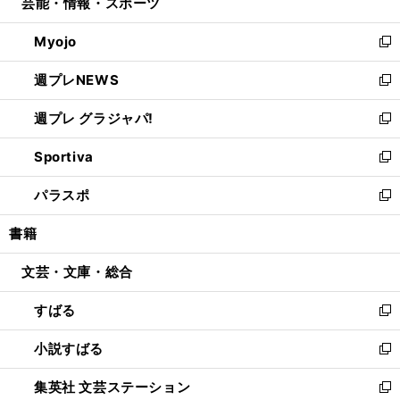
芸能・情報・スポーツ
く
で
ド
ィ
い
開
ウ
ン
ウ
Myojo
く
で
ド
ィ
新
開
ウ
ン
し
週プレNEWS
く
で
ド
い
新
開
ウ
ウ
し
週プレ グラジャパ!
く
で
ィ
い
新
開
ン
ウ
し
Sportiva
く
ド
ィ
い
新
ウ
ン
ウ
し
パラスポ
で
ド
ィ
い
新
開
ウ
ン
ウ
し
書籍
く
で
ド
ィ
い
開
ウ
ン
ウ
文芸・文庫・総合
く
で
ド
ィ
開
ウ
ン
すばる
く
で
ド
新
開
ウ
し
小説すばる
く
で
い
新
開
ウ
し
集英社 文芸ステーション
く
ィ
い
新