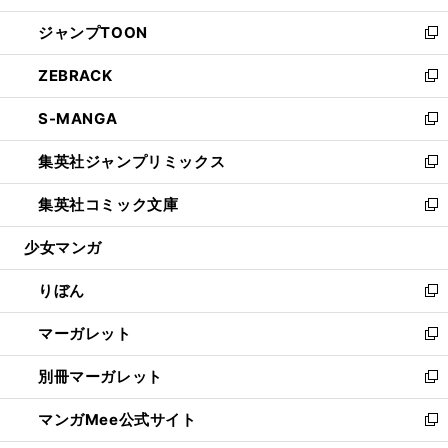
開
ウ
ン
ウ
し
ジャンプTOON
く
で
ド
ィ
い
新
開
ウ
ン
ウ
し
ZEBRACK
く
で
ド
ィ
い
新
開
ウ
ン
ウ
し
S-MANGA
く
で
ド
ィ
い
新
開
ウ
ン
ウ
し
集英社ジャンプリミックス
く
で
ド
ィ
い
新
開
ウ
ン
ウ
し
集英社コミック文庫
く
で
ド
ィ
い
新
開
ウ
ン
ウ
し
少女マンガ
く
で
ド
ィ
い
開
ウ
ン
ウ
りぼん
く
で
ド
ィ
新
開
ウ
ン
し
マーガレット
く
で
ド
い
新
開
ウ
ウ
し
別冊マーガレット
く
で
ィ
い
新
開
ン
ウ
し
マンガMee公式サイト
く
ド
ィ
い
新
ウ
ン
ウ
し