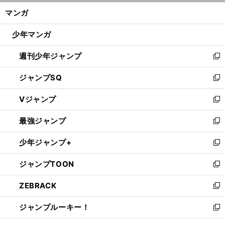
ン
く/
マンガ
ド
閉
】
【
Ｎ
】
.
。
？
ウ
億万長者の口げんかは一般庶民の楽しみの種
ＢＡ
ファイナルはヒートvs
スパーズ
12年ぶりの３連覇なるか
じ
少年マンガ
で
る
開
週刊少年ジャンプ
く
新
し
ジャンプSQ
い
新
ウ
し
Vジャンプ
ィ
い
新
ン
ウ
し
最強ジャンプ
ド
ィ
い
新
ウ
ン
ウ
し
少年ジャンプ+
で
ド
ィ
い
新
開
ウ
ン
ウ
し
ジャンプTOON
く
で
ド
ィ
い
新
開
ウ
ン
ウ
し
ZEBRACK
く
で
ド
ィ
い
新
開
ウ
ン
ウ
し
ジャンプルーキー！
く
で
ド
ィ
い
新
開
ウ
ン
ウ
し