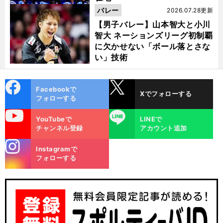
バレー
2026.07.28更新
【男子バレー】山本智大と小川
智大 ネーションズリーグ初制覇
に欠かせない「ボール落とさな
い」技術
cebo
X
Facebookで
Xでフォローする
ok
フォローする
uTube
LINE
YouTubeで
LINEで
チャンネル登録
アカウント追加
stagra
Instagramで
m
フォローする