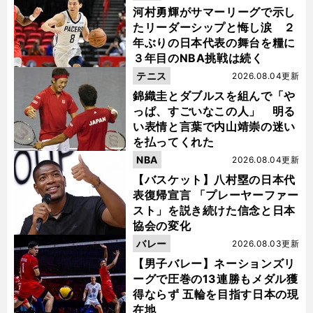
河村勇輝がサマーリーグで示し
たリーダーシップと悔し涙 ２
年ぶりの日本代表の舞台を糧に
３年目のNBA挑戦は続く
テニス
2026.08.04更新
錦織圭とダブルスを組んで「や
っぱ、すごいなこの人」 明る
い表情と言葉で内山靖崇の迷い
を払ってくれた
NBA
2026.08.04更新
【バスケット】八村塁の日本代
表復帰宣言 「プレーヤーファー
スト」を説き続けた信念と日本
協会の変化
バレー
2026.08.03更新
【男子バレー】ネーションズリ
ーグで圧巻の13連勝もメダル獲
得ならず 五輪を目指す日本の現
在地