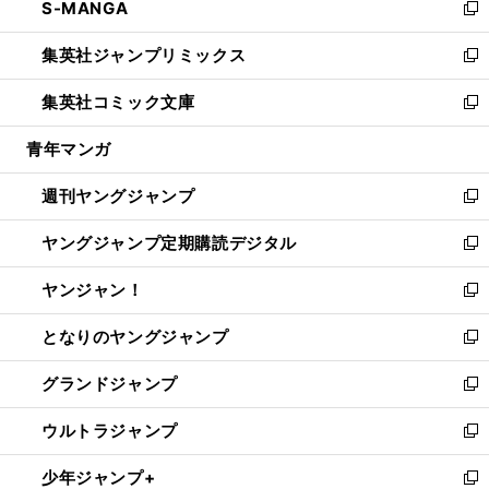
S-MANGA
く
で
ド
ィ
い
新
開
ウ
ン
ウ
し
集英社ジャンプリミックス
く
で
ド
ィ
い
新
開
ウ
ン
ウ
し
集英社コミック文庫
く
で
ド
ィ
い
新
開
ウ
ン
ウ
し
青年マンガ
く
で
ド
ィ
い
開
ウ
ン
ウ
週刊ヤングジャンプ
く
で
ド
ィ
新
開
ウ
ン
し
ヤングジャンプ定期購読デジタル
く
で
ド
い
新
開
ウ
ウ
し
ヤンジャン！
く
で
ィ
い
新
開
ン
ウ
し
となりのヤングジャンプ
く
ド
ィ
い
新
ウ
ン
ウ
し
グランドジャンプ
で
ド
ィ
い
新
開
ウ
ン
ウ
し
ウルトラジャンプ
く
で
ド
ィ
い
新
開
ウ
ン
ウ
し
少年ジャンプ+
く
で
ド
ィ
い
新