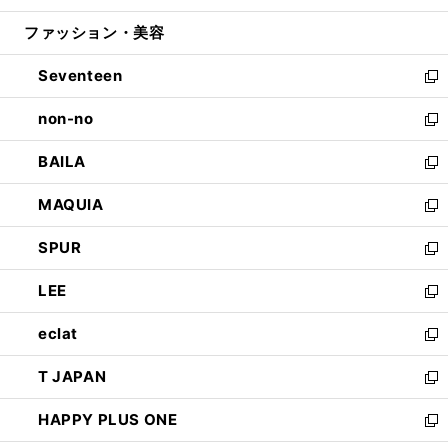
開
ウ
ン
ウ
ファッション・美容
く
で
ド
ィ
開
ウ
ン
Seventeen
く
で
ド
新
開
ウ
し
non-no
く
で
い
新
開
ウ
し
BAILA
く
ィ
い
新
ン
ウ
し
MAQUIA
ド
ィ
い
新
ウ
ン
ウ
し
SPUR
で
ド
ィ
い
新
開
ウ
ン
ウ
し
LEE
く
で
ド
ィ
い
新
開
ウ
ン
ウ
し
eclat
く
で
ド
ィ
い
新
開
ウ
ン
ウ
し
T JAPAN
く
で
ド
ィ
い
新
開
ウ
ン
ウ
し
HAPPY PLUS ONE
く
で
ド
ィ
い
新
開
ウ
ン
ウ
し