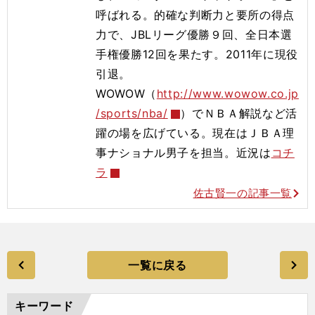
呼ばれる。的確な判断力と要所の得点
力で、JBLリーグ優勝９回、全日本選
手権優勝12回を果たす。2011年に現役
引退。
WOWOW（
http://www.wowow.co.jp
/sports/nba/
）でＮＢＡ解説など活
躍の場を広げている。現在はＪＢＡ理
事ナショナル男子を担当。近況は
コチ
ラ
佐古賢一の記事一覧
一覧に戻る
キーワード