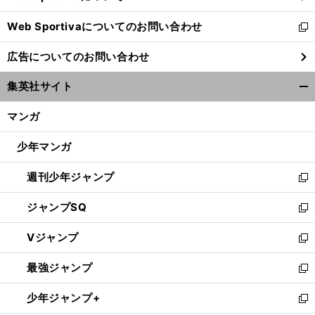
開
Web Sportivaについてのお問い合わせ
く
新
し
広告についてのお問い合わせ
い
ウ
集英社サイト
ィ
開
ン
く/
マンガ
ド
閉
ウ
じ
少年マンガ
で
る
開
週刊少年ジャンプ
く
新
し
ジャンプSQ
い
新
ウ
し
Vジャンプ
ィ
い
新
ン
ウ
し
最強ジャンプ
ド
ィ
い
新
ウ
ン
ウ
し
少年ジャンプ+
で
ド
ィ
い
新
開
ウ
ン