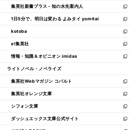
開
ン
ウ
し
集英社新書プラス - 知の水先案内人
く
ド
ィ
い
新
ウ
ン
ウ
し
1日5分で、明日は変わる よみタイ yomitai
で
ド
ィ
い
新
開
ウ
ン
ウ
し
kotoba
く
で
ド
ィ
い
新
開
ウ
ン
ウ
し
e!集英社
く
で
ド
ィ
い
新
開
ウ
ン
ウ
し
情報・知識＆オピニオン imidas
く
で
ド
ィ
い
新
開
ウ
ン
ウ
し
ライトノベル・ノベライズ
く
で
ド
ィ
い
開
ウ
ン
ウ
集英社Webマガジン コバルト
く
で
ド
ィ
新
開
ウ
ン
し
集英社オレンジ文庫
く
で
ド
い
新
開
ウ
ウ
し
シフォン文庫
く
で
ィ
い
新
開
ン
ウ
し
ダッシュエックス文庫公式サイト
く
ド
ィ
い
新
ウ
ン
ウ
し