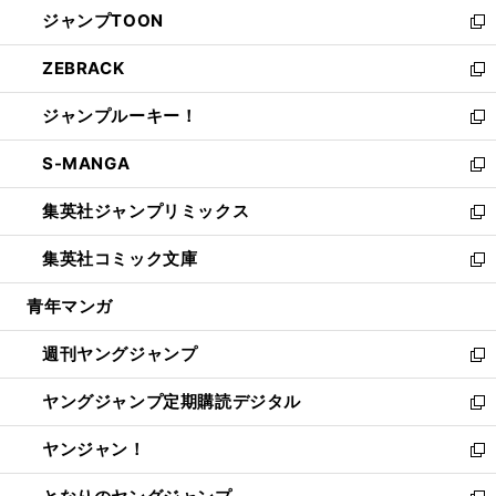
ウ
し
ジャンプTOON
く
で
ド
ィ
い
新
開
ウ
ン
ウ
し
ZEBRACK
く
で
ド
ィ
い
新
開
ウ
ン
ウ
し
ジャンプルーキー！
く
で
ド
ィ
い
新
開
ウ
ン
ウ
し
S-MANGA
く
で
ド
ィ
い
新
開
ウ
ン
ウ
し
集英社ジャンプリミックス
く
で
ド
ィ
い
新
開
ウ
ン
ウ
し
集英社コミック文庫
く
で
ド
ィ
い
新
開
ウ
ン
ウ
し
青年マンガ
く
で
ド
ィ
い
開
ウ
ン
ウ
週刊ヤングジャンプ
く
で
ド
ィ
新
開
ウ
ン
し
ヤングジャンプ定期購読デジタル
く
で
ド
い
新
開
ウ
ウ
し
ヤンジャン！
く
で
ィ
い
新
開
ン
ウ
し