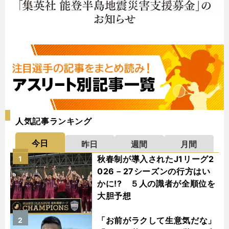
人気記事ランキング
今日
昨日
週間
月間
秋春制が導入されたJ1リーグ2
1
026－27シーズンの行方はい
かに!? ５人の識者が全順位を
大胆予想
「お前がラクして生意気だな」
2