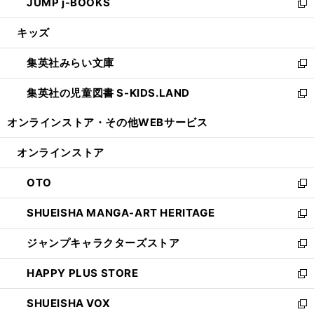
JUMP j-BOOKS
で
ド
ィ
い
新
開
ウ
ン
ウ
し
キッズ
く
で
ド
ィ
い
開
ウ
ン
ウ
集英社みらい文庫
く
で
ド
ィ
新
開
ウ
ン
し
集英社の児童図書 S-KIDS.LAND
く
で
ド
い
新
開
ウ
ウ
し
オンラインストア・
その他WEBサービス
く
で
ィ
い
開
ン
ウ
オンラインストア
く
ド
ィ
ウ
ン
OTO
で
ド
新
開
ウ
し
SHUEISHA MANGA-ART HERITAGE
く
で
い
新
開
ウ
し
ジャンプキャラクターズストア
く
ィ
い
新
ン
ウ
し
HAPPY PLUS STORE
ド
ィ
い
新
ウ
ン
ウ
し
SHUEISHA VOX
で
ド
ィ
い
新