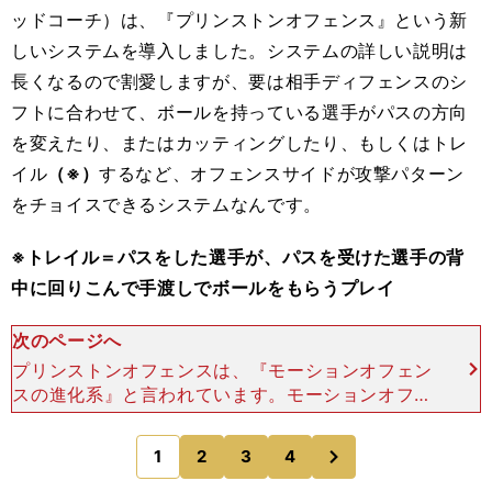
ッドコーチ）は、『プリンストンオフェンス』という新
しいシステムを導入しました。システムの詳しい説明は
長くなるので割愛しますが、要は相手ディフェンスのシ
フトに合わせて、ボールを持っている選手がパスの方向
を変えたり、またはカッティングしたり、もしくはトレ
イル
（※）
するなど、オフェンスサイドが攻撃パターン
をチョイスできるシステムなんです。
※トレイル＝パスをした選手が、パスを受けた選手の背
中に回りこんで手渡しでボールをもらうプレイ
次のページへ
プリンストンオフェンスは、『モーションオフェン
スの進化系』と言われています。モーションオフェ
ンスというのは、簡単な約束事をベースに、止まる
ことなく連続して動くことでノーマークを作り、シ
次
1
2
3
4
のページへ
ュートチャンスを