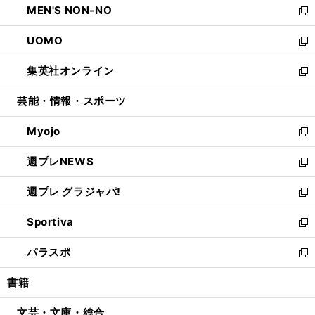
MEN'S NON-NO
く
で
ド
ィ
い
新
開
ウ
ン
ウ
し
UOMO
く
で
ド
ィ
い
新
開
ウ
ン
ウ
し
集英社オンライン
く
で
ド
ィ
い
新
開
ウ
ン
ウ
し
芸能・情報・スポーツ
く
で
ド
ィ
い
開
ウ
ン
ウ
Myojo
く
で
ド
ィ
新
開
ウ
ン
し
週プレNEWS
く
で
ド
い
新
開
ウ
ウ
し
週プレ グラジャパ!
く
で
ィ
い
新
開
ン
ウ
し
Sportiva
く
ド
ィ
い
新
ウ
ン
ウ
し
パラスポ
で
ド
ィ
い
新
開
ウ
ン
ウ
し
書籍
く
で
ド
ィ
い
開
ウ
ン
ウ
文芸・文庫・総合
く
で
ド
ィ