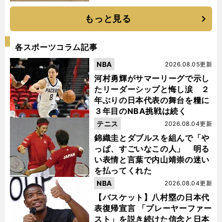
もっと見る
各スポーツコラム記事
NBA
2026.08.05更新
河村勇輝がサマーリーグで示し
たリーダーシップと悔し涙 ２
年ぶりの日本代表の舞台を糧に
３年目のNBA挑戦は続く
テニス
2026.08.04更新
錦織圭とダブルスを組んで「や
っぱ、すごいなこの人」 明る
い表情と言葉で内山靖崇の迷い
を払ってくれた
NBA
2026.08.04更新
【バスケット】八村塁の日本代
表復帰宣言 「プレーヤーファー
スト」を説き続けた信念と日本