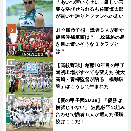
「あいつ若いくせに」厳しい言
葉を浴びせられるも佐藤慎太郎
が貫いた誇りとファンへの思い
J1全順位予想 識者５人が推す
3
優勝候補筆頭は？ J2降格の憂
き目に遭いそうな３クラブと
は？
4
【高校野球】創部10年目の甲子
園初出場がすべてを変えた 健大
高崎・青栁監督が語る「機動破
壊」はこうして生まれた
5
【夏の甲子園2026】「優勝は
横浜じゃない」 波乱必至の組み
合わせで識者５人が選んだ優勝
校はここだ！