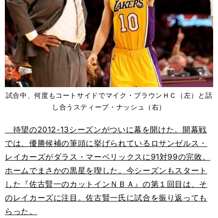
試合中、何度もコートサイドでマイク・ブラウンＨＣ（左）と話
し合うスティーブ・ナッシュ（右）
待望の2012-13シーズンがついに幕を開けた。開幕戦
では、優勝候補の筆頭に挙げられているロサンゼルス・
レイカーズがダラス・マーベリックスに91対99の完敗。
ホームでまさかの黒星を喫した。今シーズンもスタート
した『佐古賢一のカットインＮＢＡ』の第１回目は、そ
のレイカーズに注目。佐古賢一氏に試合を振り返っても
らった。