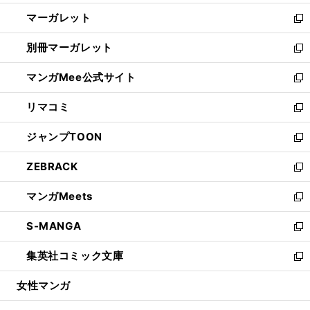
開
ウ
ン
し
マーガレット
く
で
ド
い
新
開
ウ
ウ
し
別冊マーガレット
く
で
ィ
い
新
開
ン
ウ
し
マンガMee公式サイト
く
ド
ィ
い
新
ウ
ン
ウ
し
リマコミ
で
ド
ィ
い
新
開
ウ
ン
ウ
し
ジャンプTOON
く
で
ド
ィ
い
新
開
ウ
ン
ウ
し
ZEBRACK
く
で
ド
ィ
い
新
開
ウ
ン
ウ
し
マンガMeets
く
で
ド
ィ
い
新
開
ウ
ン
ウ
し
S-MANGA
く
で
ド
ィ
い
新
開
ウ
ン
ウ
し
集英社コミック文庫
く
で
ド
ィ
い
新
開
ウ
ン
ウ
し
女性マンガ
く
で
ド
ィ
い
開
ウ
ン
ウ