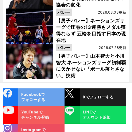
協会の変化
バレー
2026.08.03更新
【男子バレー】ネーションズリ
ーグで圧巻の13連勝もメダル獲
得ならず 五輪を目指す日本の現
在地
バレー
2026.07.28更新
【男子バレー】山本智大と小川
智大 ネーションズリーグ初制覇
に欠かせない「ボール落とさな
い」技術
cebo
X
Facebookで
Xでフォローする
ok
フォローする
uTube
LINE
YouTubeで
LINEで
チャンネル登録
アカウント追加
stagra
Instagramで