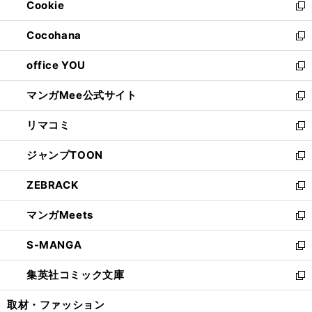
Cookie
く
で
ド
ィ
新
開
ウ
ン
し
Cocohana
く
で
ド
い
新
開
ウ
ウ
し
office YOU
く
で
ィ
い
新
開
ン
ウ
し
マンガMee公式サイト
く
ド
ィ
い
新
ウ
ン
ウ
し
リマコミ
で
ド
ィ
い
新
開
ウ
ン
ウ
し
ジャンプTOON
く
で
ド
ィ
い
新
開
ウ
ン
ウ
し
ZEBRACK
く
で
ド
ィ
い
新
開
ウ
ン
ウ
し
マンガMeets
く
で
ド
ィ
い
新
開
ウ
ン
ウ
し
S-MANGA
く
で
ド
ィ
い
新
開
ウ
ン
ウ
し
集英社コミック文庫
く
で
ド
ィ
い
新
開
ウ
ン
ウ
し
取材・ファッション
く
で
ド
ィ
い