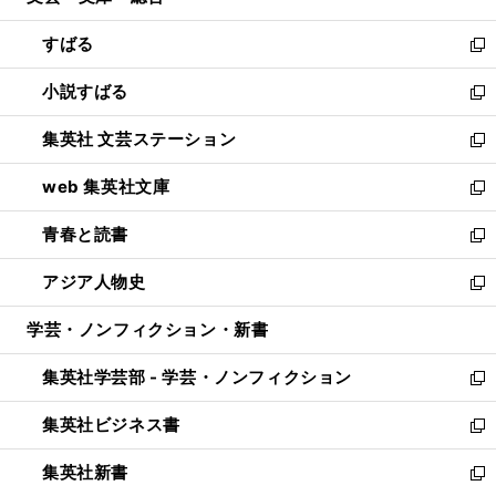
開
ウ
ン
すばる
く
で
ド
新
開
ウ
し
小説すばる
く
で
い
新
開
ウ
し
集英社 文芸ステーション
く
ィ
い
新
ン
ウ
し
web 集英社文庫
ド
ィ
い
新
ウ
ン
ウ
し
青春と読書
で
ド
ィ
い
新
開
ウ
ン
ウ
し
アジア人物史
く
で
ド
ィ
い
新
開
ウ
ン
ウ
し
学芸・ノンフィクション・新書
く
で
ド
ィ
い
開
ウ
ン
ウ
集英社学芸部 - 学芸・ノンフィクション
く
で
ド
ィ
新
開
ウ
ン
し
集英社ビジネス書
く
で
ド
い
新
開
ウ
ウ
し
集英社新書
く
で
ィ
い
新