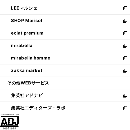
開
ウ
ン
ウ
し
LEEマルシェ
く
で
ド
ィ
い
新
開
ウ
ン
ウ
し
SHOP Marisol
く
で
ド
ィ
い
新
開
ウ
ン
ウ
し
eclat premium
く
で
ド
ィ
い
新
開
ウ
ン
ウ
し
mirabella
く
で
ド
ィ
い
新
開
ウ
ン
ウ
し
mirabella homme
く
で
ド
ィ
い
新
開
ウ
ン
ウ
し
zakka market
く
で
ド
ィ
い
新
開
ウ
ン
ウ
し
その他WEBサービス
く
で
ド
ィ
い
開
ウ
ン
ウ
集英社アドナビ
く
で
ド
ィ
新
開
ウ
ン
し
集英社エディターズ・ラボ
く
で
ド
い
新
開
ウ
ウ
し
く
で
ィ
い
開
ン
ウ