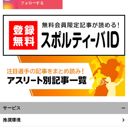
m
フォローする
】
前
へ
サービス
開
く/
推奨環境
閉