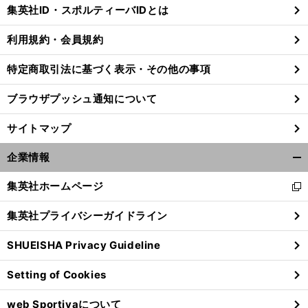
じ
集英社ID・スポルティーバIDとは
る
利用規約・会員規約
特定商取引法に基づく表示・その他の事項
ブラウザプッシュ通知について
サイトマップ
企業情報
開
く/
集英社ホームページ
新
閉
し
じ
集英社プライバシーガイドライン
い
る
ウ
SHUEISHA Privacy Guideline
ィ
ン
Setting of Cookies
ド
ウ
web Sportivaについて
で