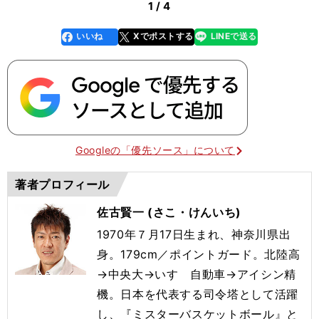
1 / 4
いいね
Xでポストする
LINEで送る
line
faceboo
x
k
Googleの「優先ソース」について
著者プロフィール
佐古賢一 (さこ・けんいち)
1970年７月17日生まれ、神奈川県出
身。179cm／ポイントガード。北陸高
→中央大→いすゞ自動車→アイシン精
機。日本を代表する司令塔として活躍
し、『ミスターバスケットボール』と