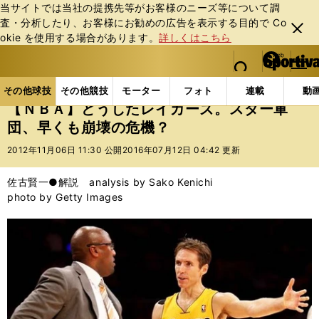
当サイトでは当社の提携先等がお客様のニーズ等について調
査・分析したり、お客様にお勧めの広告を表⽰する⽬的で Co
閉じ
okie を使⽤する場合があります。
詳しくはこちら
る
マイペ
web Sportiva (webスポルティーバ)
検索
メニュ
we
ー
その他球技の記事一覧
バスケットボール
NBA
b
ジ
その他球技
その他競技
モーター
フォト
連載
動
ス
【ＮＢＡ】どうしたレイカーズ。スター軍
ポ
団、早くも崩壊の危機？
ル
テ
2012年11月06日 11:30 公開
2016年07月12日 04:42 更新
ィ
ー
佐古賢一●解説 analysis by Sako Kenichi
バ
photo by Getty Images