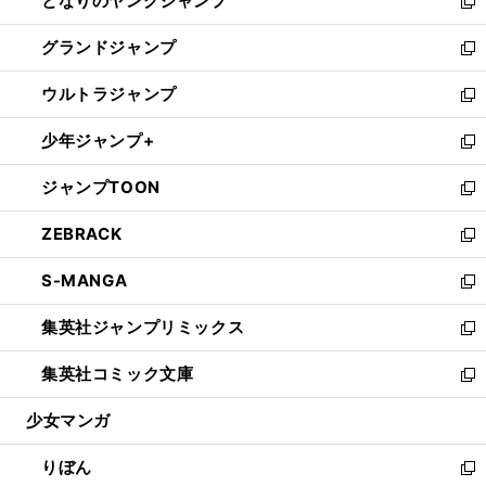
となりのヤングジャンプ
く
ド
ィ
い
新
ウ
ン
ウ
し
グランドジャンプ
で
ド
ィ
い
新
開
ウ
ン
ウ
し
ウルトラジャンプ
く
で
ド
ィ
い
新
開
ウ
ン
ウ
し
少年ジャンプ+
く
で
ド
ィ
い
新
開
ウ
ン
ウ
し
ジャンプTOON
く
で
ド
ィ
い
新
開
ウ
ン
ウ
し
ZEBRACK
く
で
ド
ィ
い
新
開
ウ
ン
ウ
し
S-MANGA
く
で
ド
ィ
い
新
開
ウ
ン
ウ
し
集英社ジャンプリミックス
く
で
ド
ィ
い
新
開
ウ
ン
ウ
し
集英社コミック文庫
く
で
ド
ィ
い
新
開
ウ
ン
ウ
し
少女マンガ
く
で
ド
ィ
い
開
ウ
ン
ウ
りぼん
く
で
ド
ィ
新