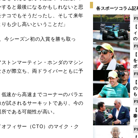
かすると最後になるかもしれないと思
各スポーツコラム記
モナコでもそうだったし、そして来年
F
よりも少し高いということだ」
【
ィ
、今シーズン初の入賞を勝ち取っ
の
を
F
ソ
【
を
ストンマーティン・ホンダのマシン
ポ
なさが際立ち、両ドライバーともに予
テ
F
ー
【
の
低速から高速までコーナーのバラエ
も
ン
F
力が試されるサーキットであり、今の
優
【
場所である可能性が高い。
る
泰
「
オフィサー（CTO）のマイク・ク
な
F
ど
【