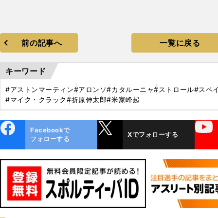
前の記事へ
一覧に戻る
キーワード
#アストンマーティン
#アロンソ
#カタルーニャ
#ストロール
#スペ
#マイク・クラック
#折原伸太郎
#米家峰起
ebo
X
YouTube
Facebookで
Xでフォローする
ok
フォローする