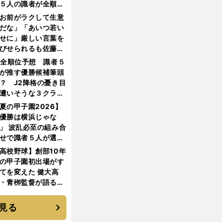
５人の識者が全順位
大胆予想
お前がラクして生意
だな」「あいつ若い
せに」厳しい言葉を
びせられるも佐藤慎
郎が貫いた誇りとフ
1全順位予想 識者５
ンへの思い
が推す優勝候補筆頭
？ J2降格の憂き目
遭いそうな３クラブ
は？
夏の甲子園2026】
優勝は横浜じゃな
」 波乱必至の組み合
せで識者５人が選ん
優勝校はここだ！
高校野球】創部10年
の甲子園初出場がす
てを変えた 健大高
・青栁監督が語る
機動破壊」はこうし
生まれた
見る