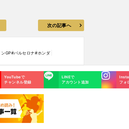
次の記事へ
インGP
#バルセロナ
#ホンダ
Instagra
LINE
YouTubeで
LINEで
Inst
m
チャンネル登録
アカウント追加
フォ