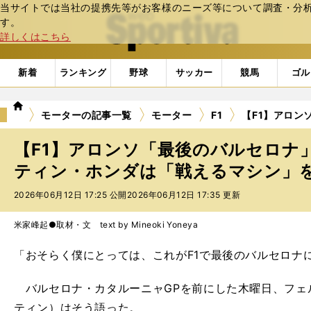
当サイトでは当社の提携先等がお客様のニーズ等について調査・分析し
web Sportiva (webスポルティーバ)
す。
詳しくはこちら
新着
ランキング
野球
サッカー
競馬
ゴル
we
モーターの記事一覧
モーター
F1
【F1】アロ
b
ス
【F1】アロンソ「最後のバルセロナ
ポ
ル
ティン・ホンダは「戦えるマシン」
テ
2026年06月12日 17:25 公開
2026年06月12日 17:35 更新
ィ
ー
バ
米家峰起●取材・文 text by Mineoki Yoneya
「おそらく僕にとっては、これがF1で最後のバルセロナ
バルセロナ・カタルーニャGPを前にした木曜日、フェ
ティン）はそう語った。