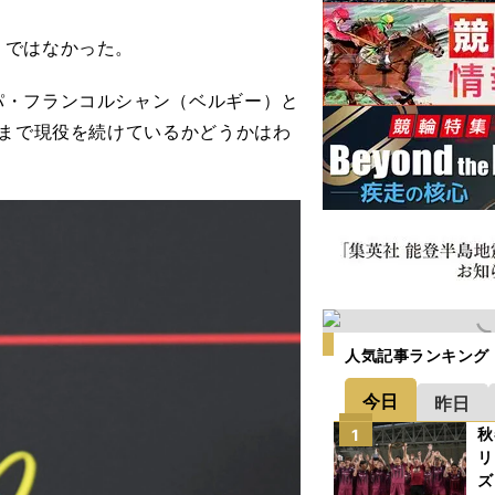
うではなかった。
・フランコルシャン（ベルギー）と
年まで現役を続けているかどうかはわ
人気記事ランキング
今日
昨日
秋
1
リ
ズ