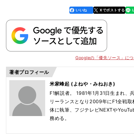
列伝
も持つ
きを
いいね
Xでポストする
line
faceboo
x
k
Googleの「優先ソース」に
著者プロフィール
米家峰起 (よねや・みねおき)
F1解説者。 1981年1月31日生まれ
リーランスとなり2009年にF1全戦取
体に執筆、フジテレビNEXTやYouTube
務める。