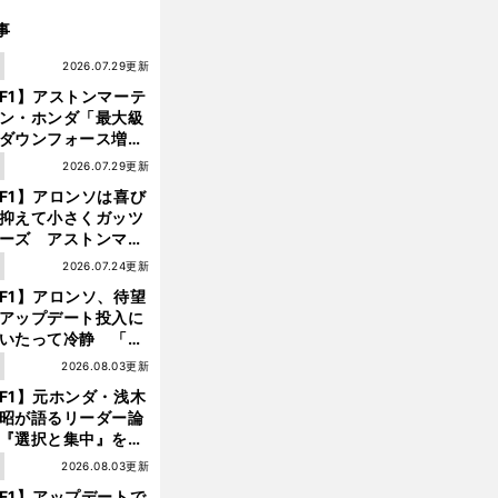
事
1
2026.07.29更新
F1】アストンマーテ
ン・ホンダ「最大級
ダウンフォース増」
実現するも、アロン
1
2026.07.29更新
が苦言を呈した理由
F1】アロンソは喜び
抑えて小さくガッツ
ーズ アストンマー
ィン・ホンダが「レ
1
2026.07.24更新
ス」に戻ってきた
F1】アロンソ、待望
アップデート投入に
いたって冷静 「ハ
ガリーGPが僕らに
1
2026.08.03更新
しいサーキットであ
F1】元ホンダ・浅木
ことを願う」
昭が語るリーダー論
『選択と集中』をし
ければ、部下の心は
1
2026.08.03更新
んどん離れていく」
F1】アップデートで