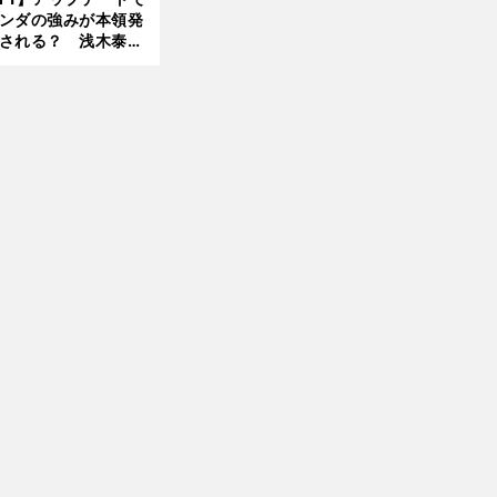
ンダの強みが本領発
される？ 浅木泰昭
レッドブルの位置ま
戻れる可能性も」
前