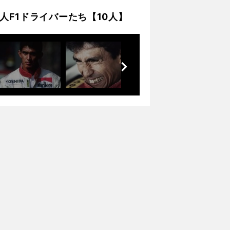
F1ドライバーたち【10人】
前
へ