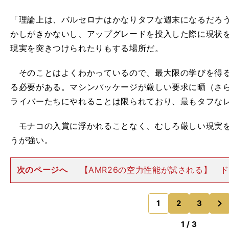
「理論上は、バルセロナはかなりタフな週末になるだろ
かしがきかないし、アップグレードを投入した際に現状
現実を突きつけられたりもする場所だ。
そのことはよくわかっているので、最大限の学びを得る
る必要がある。マシンパッケージが厳しい要求に晒（さ
ライバーたちにやれることは限られており、最もタフな
モナコの入賞に浮かれることなく、むしろ厳しい現実を
うが強い。
次のページへ
【AMR26の空力性能が試される】 
も、今週末に向けては厳しい見方をしている。「レース
ったけど、実力で言えばモナコでは予選21位・22位
次
し、おそらく今週末
1
2
3
のページへ
】
。
、
1 / 3