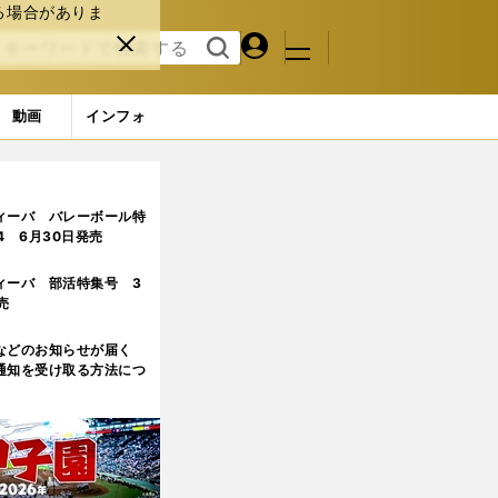
る場合がありま
マイペ
閉じ
検索
メニュ
ー
る
す
ジ
る
動画
インフォ
えるマシン」を提供できるか
ィーバ バレーボール特
.4 6月30日発売
ィーバ 部活特集号 3
売
などのお知らせが届く
通知を受け取る方法につ