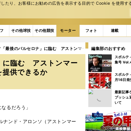
たり、お客様にお勧めの広告を表⽰する⽬的で Cookie を使⽤す
フ
その他球技
その他競技
モーター
フォト
連載
ンソ「最後のバルセロナ」に臨む アストンマーティン・ホンダは「戦
編集部のおすすめ
スポルテ
」に臨む アストンマー
集号 Vol
を提供できるか
スポルテ
月16日発
最新記事
プッシュ
いて
になるだろう」
ルナンド・アロンソ（アストンマー