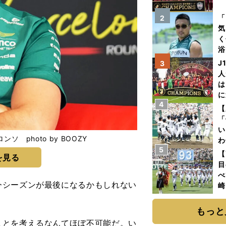
を
「
2
気
く
浴
太
J
3
ァ
人
は
に
4
と
【
「
い
photo by BOOZY
わ
5
だ
【
を見る
目
べ
シーズンが最後になるかもしれない
崎
「
て
もっと
ことを考えるなんてほぼ不可能だ。い