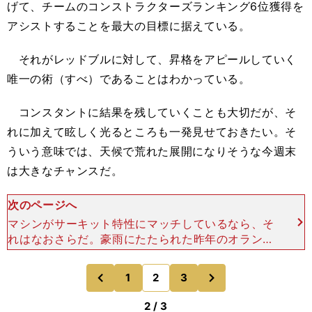
げて、チームのコンストラクターズランキング6位獲得を
アシストすることを最大の目標に据えている。
それがレッドブルに対して、昇格をアピールしていく
唯一の術（すべ）であることはわかっている。
コンスタントに結果を残していくことも大切だが、そ
れに加えて眩しく光るところも一発見せておきたい。そ
ういう意味では、天候で荒れた展開になりそうな今週末
は大きなチャンスだ。
次のページへ
マシンがサーキット特性にマッチしているなら、そ
れはなおさらだ。豪雨にたたられた昨年のオランダ
GPでは、アルピーヌのピエール・ガスリーが3位表
彰台を獲得している。 角田に十分な実力があるこ
次
1
2
3
のページへ
のページへ
とは、すでに
前
2 / 3