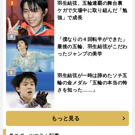
羽生結弦、五輪連覇の舞台裏
3
ケガで欠場中に取り組んだ「勉
強」で成長
4
「僕なりの４回転半ができた」
最後の五輪、羽生結弦がこだわ
ったジャンプの美学
5
羽生結弦が一時は諦めたソチ五
輪の金メダル「五輪の本当の怖
さを知った......」
もっと見る