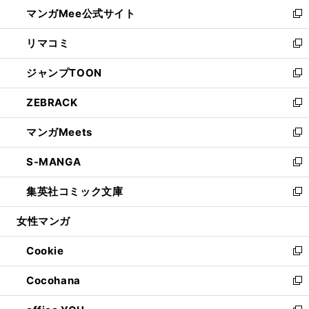
ウ
し
マンガMee公式サイト
く
ド
ィ
い
新
ウ
ン
ウ
し
リマコミ
で
ド
ィ
い
新
開
ウ
ン
ウ
し
ジャンプTOON
く
で
ド
ィ
い
新
開
ウ
ン
ウ
し
ZEBRACK
く
で
ド
ィ
い
新
開
ウ
ン
ウ
し
マンガMeets
く
で
ド
ィ
い
新
開
ウ
ン
ウ
し
S-MANGA
く
で
ド
ィ
い
新
開
ウ
ン
ウ
し
集英社コミック文庫
く
で
ド
ィ
い
新
開
ウ
ン
ウ
し
女性マンガ
く
で
ド
ィ
い
開
ウ
ン
ウ
Cookie
く
で
ド
ィ
新
開
ウ
ン
し
Cocohana
く
で
ド
い
新
開
ウ
ウ
し