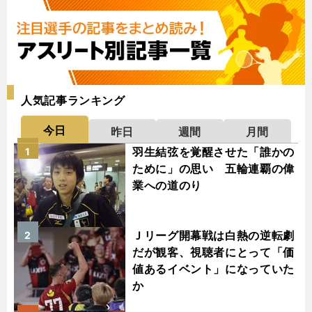
人気記事ランキング
今日
昨日
週間
月間
羽生結弦を覚醒させた「誰かの
1
ために」の思い 五輪連覇の偉
業への道のり
Ｊリーグ開幕戦は白熱の逆転劇
2
だが観客、視聴者にとって「価
値あるイベント」になっていた
か