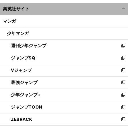
ウ
集英社サイト
ィ
開
ン
く/
マンガ
ド
閉
ウ
じ
少年マンガ
で
る
開
週刊少年ジャンプ
く
新
し
ジャンプSQ
い
新
ウ
し
Vジャンプ
ィ
い
新
ン
ウ
し
最強ジャンプ
ド
ィ
い
新
ウ
ン
ウ
し
少年ジャンプ+
で
ド
ィ
い
新
開
ウ
ン
ウ
し
ジャンプTOON
く
で
ド
ィ
い
新
開
ウ
ン
ウ
し
ZEBRACK
く
で
ド
ィ
い
新
開
ウ
ン
ウ
し