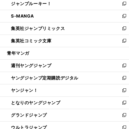
ジャンプルーキー！
く
で
ド
ィ
い
新
開
ウ
ン
ウ
し
S-MANGA
く
で
ド
ィ
い
新
開
ウ
ン
ウ
し
集英社ジャンプリミックス
く
で
ド
ィ
い
新
開
ウ
ン
ウ
し
集英社コミック文庫
く
で
ド
ィ
い
新
開
ウ
ン
ウ
し
青年マンガ
く
で
ド
ィ
い
開
ウ
ン
ウ
週刊ヤングジャンプ
く
で
ド
ィ
新
開
ウ
ン
し
ヤングジャンプ定期購読デジタル
く
で
ド
い
新
開
ウ
ウ
し
ヤンジャン！
く
で
ィ
い
新
開
ン
ウ
し
となりのヤングジャンプ
く
ド
ィ
い
新
ウ
ン
ウ
し
グランドジャンプ
で
ド
ィ
い
新
開
ウ
ン
ウ
し
ウルトラジャンプ
く
で
ド
ィ
い
新