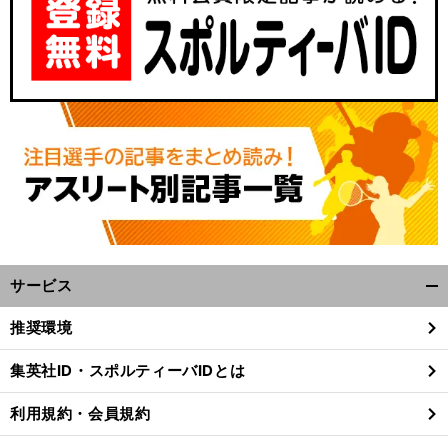
サービス
開
く/
推奨環境
閉
じ
集英社ID・スポルティーバIDとは
る
利用規約・会員規約