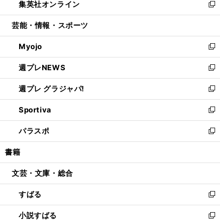
集英社オンライン
く
で
ド
ィ
い
新
開
ウ
ン
ウ
し
芸能・情報・スポーツ
く
で
ド
ィ
い
開
ウ
ン
ウ
Myojo
く
で
ド
ィ
新
開
ウ
ン
し
週プレNEWS
く
で
ド
い
新
開
ウ
ウ
し
週プレ グラジャパ!
く
で
ィ
い
新
開
ン
ウ
し
Sportiva
く
ド
ィ
い
新
ウ
ン
ウ
し
パラスポ
で
ド
ィ
い
新
開
ウ
ン
ウ
し
書籍
く
で
ド
ィ
い
開
ウ
ン
ウ
文芸・文庫・総合
く
で
ド
ィ
開
ウ
ン
すばる
く
で
ド
新
開
ウ
し
小説すばる
く
で
い
新