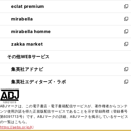
ウ
ン
ウ
し
eclat premium
く
で
ド
ィ
い
新
開
ウ
ン
ウ
し
mirabella
く
で
ド
ィ
い
新
開
ウ
ン
ウ
し
mirabella homme
く
で
ド
ィ
い
新
開
ウ
ン
ウ
し
zakka market
く
で
ド
ィ
い
新
開
ウ
ン
ウ
し
その他WEBサービス
く
で
ド
ィ
い
開
ウ
ン
ウ
集英社アドナビ
く
で
ド
ィ
新
開
ウ
ン
し
集英社エディターズ・ラボ
く
で
ド
い
新
開
ウ
ウ
し
く
で
ィ
い
開
ン
ウ
ABJマークは、この電子書店・電子書籍配信サービスが、著作権者からコンテ
く
ド
ィ
ンツ使用許諾を得た正規版配信サービスであることを示す登録商標（登録番号
ウ
ン
第6091713号）です。ABJマークの詳細、ABJマークを掲示しているサービス
で
ド
の一覧はこちら。
開
ウ
https://aebs.or.jp/
新