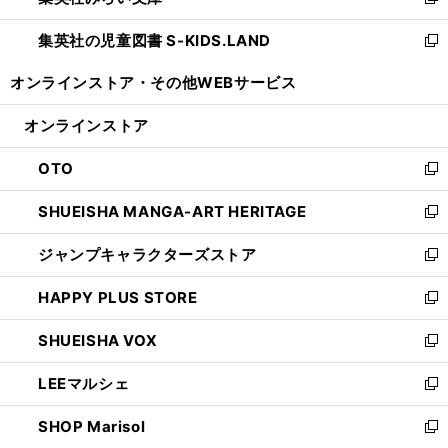
新
開
ウ
ン
し
集英社の児童図書 S-KIDS.LAND
く
で
ド
い
新
開
ウ
ウ
し
オンラインストア・
その他WEBサービス
く
で
ィ
い
開
ン
ウ
オンラインストア
く
ド
ィ
ウ
ン
OTO
で
ド
新
開
ウ
し
SHUEISHA MANGA-ART HERITAGE
く
で
い
新
開
ウ
し
ジャンプキャラクターズストア
く
ィ
い
新
ン
ウ
し
HAPPY PLUS STORE
ド
ィ
い
新
ウ
ン
ウ
し
SHUEISHA VOX
で
ド
ィ
い
新
開
ウ
ン
ウ
し
LEEマルシェ
く
で
ド
ィ
い
新
開
ウ
ン
ウ
し
SHOP Marisol
く
で
ド
ィ
い
新
開