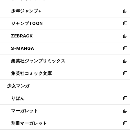
開
ウ
ン
ウ
し
少年ジャンプ+
く
で
ド
ィ
い
新
開
ウ
ン
ウ
し
ジャンプTOON
く
で
ド
ィ
い
新
開
ウ
ン
ウ
し
ZEBRACK
く
で
ド
ィ
い
新
開
ウ
ン
ウ
し
S-MANGA
く
で
ド
ィ
い
新
開
ウ
ン
ウ
し
集英社ジャンプリミックス
く
で
ド
ィ
い
新
開
ウ
ン
ウ
し
集英社コミック文庫
く
で
ド
ィ
い
新
開
ウ
ン
ウ
し
少女マンガ
く
で
ド
ィ
い
開
ウ
ン
ウ
りぼん
く
で
ド
ィ
新
開
ウ
ン
し
マーガレット
く
で
ド
い
新
開
ウ
ウ
し
別冊マーガレット
く
で
ィ
い
新
開
ン