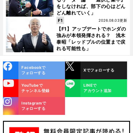
をしなければ、部下の心はどん
どん離れていく」
F1
2026.08.03更新
【F1】アップデートでホンダの
強みが本領発揮される？ 浅木
泰昭「レッドブルの位置まで戻
れる可能性も」
cebo
X
Facebookで
Xでフォローする
ok
フォローする
uTube
LINE
YouTubeで
LINEで
チャンネル登録
アカウント追加
stagra
Instagramで
m
フォローする