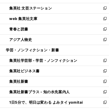
開
ウ
し
集英社 文芸ステーション
く
ィ
い
新
ン
ウ
し
web 集英社文庫
ド
ィ
い
新
ウ
ン
ウ
し
青春と読書
で
ド
ィ
い
新
開
ウ
ン
ウ
し
アジア人物史
く
で
ド
ィ
い
新
開
ウ
ン
ウ
し
学芸・ノンフィクション・新書
く
で
ド
ィ
い
開
ウ
ン
ウ
集英社学芸部 - 学芸・ノンフィクション
く
で
ド
ィ
新
開
ウ
ン
し
集英社ビジネス書
く
で
ド
い
新
開
ウ
ウ
し
集英社新書
く
で
ィ
い
新
開
ン
ウ
し
集英社新書プラス - 知の水先案内人
く
ド
ィ
い
新
ウ
ン
ウ
し
1日5分で、明日は変わる よみタイ yomitai
で
ド
ィ
い
新
開
ウ
ン
ウ
し