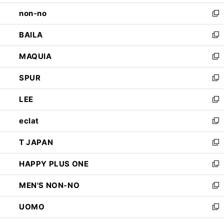
開
ウ
し
non-no
く
で
い
新
開
ウ
し
BAILA
く
ィ
い
新
ン
ウ
し
MAQUIA
ド
ィ
い
新
ウ
ン
ウ
し
SPUR
で
ド
ィ
い
新
開
ウ
ン
ウ
し
LEE
く
で
ド
ィ
い
新
開
ウ
ン
ウ
し
eclat
く
で
ド
ィ
い
新
開
ウ
ン
ウ
し
T JAPAN
く
で
ド
ィ
い
新
開
ウ
ン
ウ
し
HAPPY PLUS ONE
く
で
ド
ィ
い
新
開
ウ
ン
ウ
し
MEN'S NON-NO
く
で
ド
ィ
い
新
開
ウ
ン
ウ
し
UOMO
く
で
ド
ィ
い
新
開
ウ
ン
ウ
し