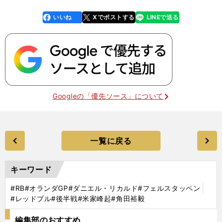
いいね
Xでポストする
LINEで送る
line
faceboo
x
k
Googleの「優先ソース」について
一覧に戻る
キーワード
#RB
#オランダGP
#ダニエル・リカルド
#フェルスタッペン
#レッドブル
#後半戦
#米家峰起
#角田裕毅
編集部のおすすめ