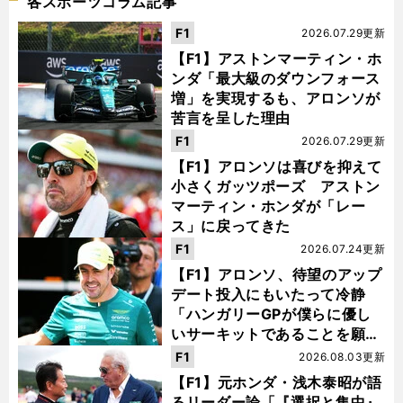
各スポーツコラム記事
F1
2026.07.29更新
【F1】アストンマーティン・ホ
ンダ「最大級のダウンフォース
増」を実現するも、アロンソが
苦言を呈した理由
F1
2026.07.29更新
【F1】アロンソは喜びを抑えて
小さくガッツポーズ アストン
マーティン・ホンダが「レー
ス」に戻ってきた
F1
2026.07.24更新
【F1】アロンソ、待望のアップ
デート投入にもいたって冷静
「ハンガリーGPが僕らに優し
いサーキットであることを願
う」
F1
2026.08.03更新
【F1】元ホンダ・浅木泰昭が語
るリーダー論「『選択と集中』