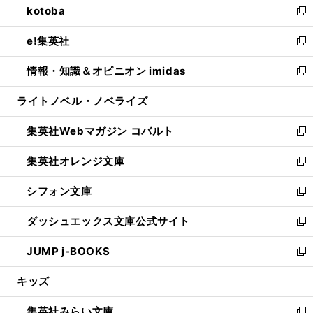
kotoba
く
で
ド
ィ
い
新
開
ウ
ン
ウ
し
e!集英社
く
で
ド
ィ
い
新
開
ウ
ン
ウ
し
情報・知識＆オピニオン imidas
く
で
ド
ィ
い
新
開
ウ
ン
ウ
し
ライトノベル・ノベライズ
く
で
ド
ィ
い
開
ウ
ン
ウ
集英社Webマガジン コバルト
く
で
ド
ィ
新
開
ウ
ン
し
集英社オレンジ文庫
く
で
ド
い
新
開
ウ
ウ
し
シフォン文庫
く
で
ィ
い
新
開
ン
ウ
し
ダッシュエックス文庫公式サイト
く
ド
ィ
い
新
ウ
ン
ウ
し
JUMP j-BOOKS
で
ド
ィ
い
新
開
ウ
ン
ウ
し
キッズ
く
で
ド
ィ
い
開
ウ
ン
ウ
集英社みらい文庫
く
で
ド
ィ