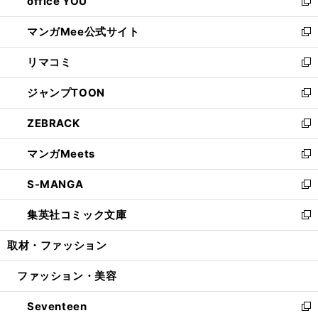
office YOU
く
で
ィ
い
新
開
ン
ウ
し
マンガMee公式サイト
く
ド
ィ
い
新
ウ
ン
ウ
し
リマコミ
で
ド
ィ
い
新
開
ウ
ン
ウ
し
ジャンプTOON
く
で
ド
ィ
い
新
開
ウ
ン
ウ
し
ZEBRACK
く
で
ド
ィ
い
新
開
ウ
ン
ウ
し
マンガMeets
く
で
ド
ィ
い
新
開
ウ
ン
ウ
し
S-MANGA
く
で
ド
ィ
い
新
開
ウ
ン
ウ
し
集英社コミック文庫
く
で
ド
ィ
い
新
開
ウ
ン
ウ
し
取材・ファッション
く
で
ド
ィ
い
開
ウ
ン
ウ
ファッション・美容
く
で
ド
ィ
開
ウ
ン
Seventeen
く
で
ド
新