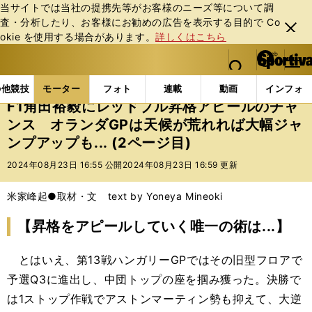
当サイトでは当社の提携先等がお客様のニーズ等について調
査・分析したり、お客様にお勧めの広告を表⽰する⽬的で Co
閉じ
okie を使⽤する場合があります。
詳しくはこちら
る
マイペ
web Sportiva (webスポルティーバ)
検索
メニュ
we
ー
モーターの記事一覧
モーター
F1
F1角田裕毅に
b
ジ
の他競技
モーター
フォト
連載
動画
インフォ
ス
F1角田裕毅にレッドブル昇格アピールのチャ
ポ
ンス オランダGPは天候が荒れれば大幅ジャ
ル
ンプアップも... (2ページ目)
テ
ィ
2024年08月23日 16:55 公開
2024年08月23日 16:59 更新
ー
バ
米家峰起●取材・文 text by Yoneya Mineoki
【昇格をアピールしていく唯一の術は...】
とはいえ、第13戦ハンガリーGPではその旧型フロアで
予選Q3に進出し、中団トップの座を掴み獲った。決勝で
は1ストップ作戦でアストンマーティン勢も抑えて、大逆