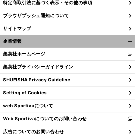
特定商取引法に基づく表示・その他の事項
ブラウザプッシュ通知について
前
へ
サイトマップ
企業情報
開
く/
集英社ホームページ
新
閉
し
じ
集英社プライバシーガイドライン
い
る
ウ
SHUEISHA Privacy Guideline
ィ
ン
Setting of Cookies
ド
ウ
web Sportivaについて
で
開
Web Sportivaについてのお問い合わせ
く
新
し
広告についてのお問い合わせ
い