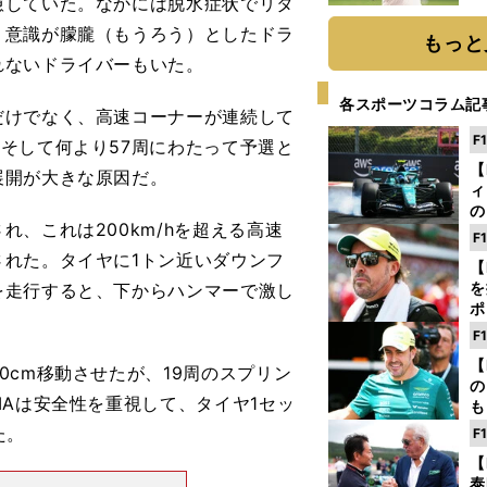
していた。なかには脱水症状でリタ
ト
り意識が朦朧（もうろう）としたドラ
く
もっと
れないドライバーもいた。
各スポーツコラム記
けでなく、高速コーナーが連続して
F
そして何より57周にわたって予選と
【
展開が大きな原因だ。
ィ
の
、これは200km/hを超える高速
を
F
ソ
れた。タイヤに1トン近いダウンフ
【
を
を走行すると、下からハンマーで激し
ポ
テ
F
ー
【
cm移動させたが、19周のスプリン
の
IAは安全性を重視して、タイヤ1セッ
も
ン
た。
F
優
【
る
泰