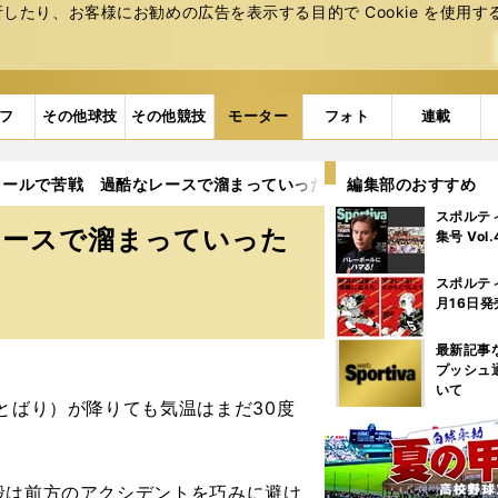
たり、お客様にお勧めの広告を表⽰する⽬的で Cookie を使⽤す
フ
その他球技
その他競技
モーター
フォト
連載
タールで苦戦 過酷なレースで溜まっていったフラストレーションの
編集部のおすすめ
スポルテ
レースで溜まっていった
集号 Vol
スポルテ
月16日発
最新記事
プッシュ
いて
とばり）が降りても気温はまだ30度
毅は前方のアクシデントを巧みに避け