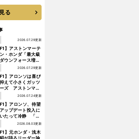
 それでもプロではな
大学進学を選ぶ理由
見る
事
1
2026.07.29更新
F1】アストンマーテ
ン・ホンダ「最大級
ダウンフォース増」
実現するも、アロン
1
2026.07.29更新
が苦言を呈した理由
F1】アロンソは喜び
抑えて小さくガッツ
ーズ アストンマー
ィン・ホンダが「レ
1
2026.07.24更新
ス」に戻ってきた
F1】アロンソ、待望
アップデート投入に
いたって冷静 「ハ
ガリーGPが僕らに
1
2026.08.03更新
しいサーキットであ
F1】元ホンダ・浅木
ことを願う」
昭が語るリーダー論