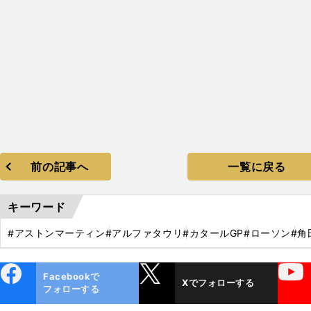
前の記事へ
一覧に戻る
キーワード
#アストンマーティン
#アルファタウリ
#カタールGP
#ローソン
#角
ebo
X
YouTube
Facebookで
Xでフォローする
ok
フォローする