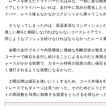
レースを終えたドライバーたちはみな、一様に疲労困憊
イアしたドライバーもいれば、走行中に気分が悪化した
イバー、レース後もなかなかコクピットから降りてこら
そうなってしまったのは、高温多湿なコンディションだ
激しい横Gと格闘しなければならないコースレイアウト、
同じようなプッシュを続けなければならなかったレース
金曜の走行でタイヤ内部構造に微細な剥離症状が散見され
コーナーで縁石を走行し続けることによるものだと推測さ
ォースがかかる状態で、カタール特有の段差の高い縁石
く連打されるような状態になるからだ。
土曜以降は縁石を使いにくくするため、コース外端を80
トレースでもダメージは見つかった。そのためピレリとF
トの周回数を18周に制限する措置をとらざるを得なかっ