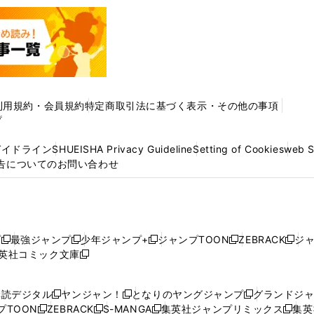
利用規約・会員規約
特定商取引法に基づく表示・その他の事項
プ
ガイドライン
SHUEISHA Privacy Guideline
Setting of Cookies
web 
告についてのお問い合わせ
プ
最強ジャンプ
少年ジャンプ+
ジャンプTOON
ZEBRACK
ジ
新
新
新
新
新
英社コミック文庫
し
新
し
し
し
し
い
い
し
い
い
い
ウ
ウ
い
ウ
ウ
ウ
購読デジタル
ヤンジャン！
となりのヤングジャンプ
グランドジ
新
新
新
ィ
ィ
ウ
ィ
ィ
ィ
プTOON
ZEBRACK
S-MANGA
集英社ジャンプリミックス
集英
新
し
新
し
新
し
新