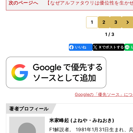
次のページへ
【なぜアルファタウリは優位性を生か
本来なら全力で走り続けて3回ピットストップするよ
いたわってピットストップを2回に抑えたほうが早くレ
次
ことができるため、全車
1
2
3
のページへ
1 / 3
いいね
Xでポストする
line
faceboo
x
k
Googleの「優先ソース」に
著者プロフィール
米家峰起 (よねや・みねおき)
1
F1解説者。 1981年1月31日生まれ