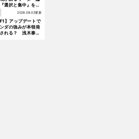
『選択と集中』をし
ければ、部下の心は
1
2026.08.03更新
んどん離れていく」
F1】アップデートで
ンダの強みが本領発
される？ 浅木泰昭
レッドブルの位置ま
戻れる可能性も」
前
へ