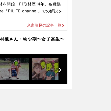
材を開始、F1取材歴14年。各種媒
『F1LIFE channel』での解説を
米家峰起の記事一覧
村楓さん・幼少期〜女子高生〜
前
へ