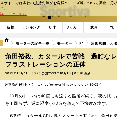
当サイトでは当社の提携先等がお客様のニーズ等について調査・分析し
web Sportiva (webスポルティーバ)
す。
詳しくはこちら
新着
ランキング
野球
サッカー
競馬
ゴル
we
モーターの記事一覧
モーター
F1
角田裕毅、カ
b
ス
角田裕毅、カタールで苦戦 過酷な
ポ
ル
フラストレーションの正体
テ
2023年10月11日 06:25 公開
2023年10月11日 06:28 更新
ィ
ー
バ
米家峰起●取材・文 text by Yoneya Mineoki
photo by BOOZY
10月のドーハは40度にも達する酷暑が続く。夜の帳（
を下回らず、逆に湿度が70％を超えて不快度が増す。
夜8時、カタールGP決勝のスタートが切られ、角田裕