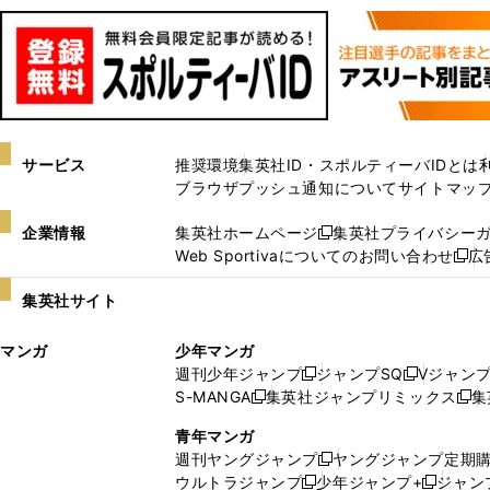
サービス
推奨環境
集英社ID・スポルティーバIDとは
ブラウザプッシュ通知について
サイトマッ
企業情報
集英社ホームページ
集英社プライバシー
新
Web Sportivaについてのお問い合わせ
広
し
新
い
し
集英社サイト
ウ
い
ィ
ウ
マンガ
少年マンガ
ン
ィ
週刊少年ジャンプ
ジャンプSQ
Vジャン
ド
ン
新
新
S-MANGA
集英社ジャンプリミックス
集
ウ
ド
新
し
し
新
で
ウ
し
い
い
し
青年マンガ
開
で
い
ウ
ウ
い
週刊ヤングジャンプ
ヤングジャンプ定期
新
く
開
ウ
ィ
ィ
ウ
ウルトラジャンプ
少年ジャンプ+
ジャン
新
し
新
く