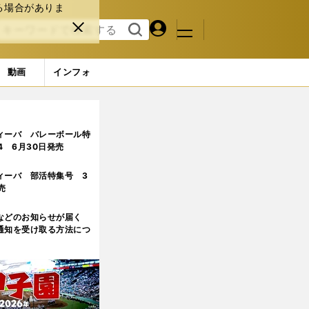
る場合がありま
マイペ
閉じ
検索
メニュ
ー
る
す
ジ
る
動画
インフォ
正体
ィーバ バレーボール特
.4 6月30日発売
ィーバ 部活特集号 3
売
などのお知らせが届く
通知を受け取る方法につ