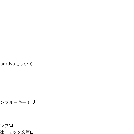
Sportivaについて
ャンプルーキー！
新
し
い
ウ
ャンプ
新
ィ
社コミック文庫
し
新