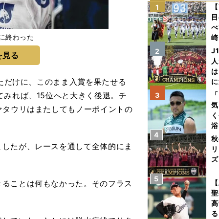
【
1
目
べ
に終わった
崎
「
J
2
を見る
て
人
は
せただけに、このまま入賞を果たせる
に
と
てみれば、15位へと大きく後退。チ
「
3
気
ァタウリはまたしてもノーポイントの
く
浴
4
太
秋
ましたが、レースを通して全体的にま
ァ
リ
ズ
5
を
ることは何もなかった。そのフラス
【
聖
高
る