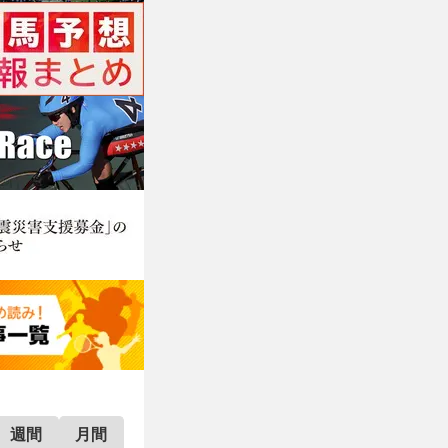
週間
月間