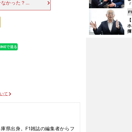
せなかった？】
「
りも、タイヤを
な
F
ースを走りきる
ど
【
ホ
揮
「
で
LINEで送る
ついて
」
、兵庫県出身。F1雑誌の編集者からフ