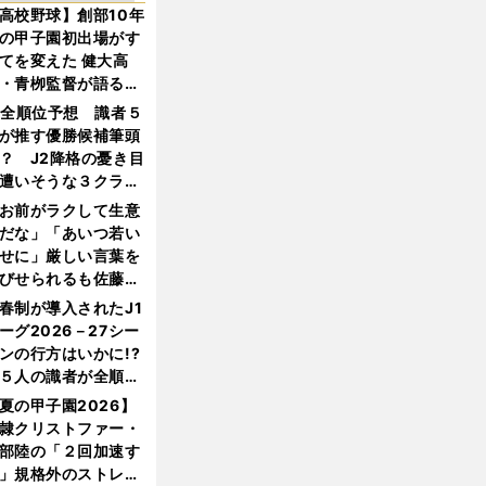
高校野球】創部10年
の甲子園初出場がす
てを変えた 健大高
・青栁監督が語る
機動破壊」はこうし
1全順位予想 識者５
生まれた
が推す優勝候補筆頭
？ J2降格の憂き目
遭いそうな３クラブ
は？
お前がラクして生意
だな」「あいつ若い
せに」厳しい言葉を
びせられるも佐藤慎
郎が貫いた誇りとフ
春制が導入されたJ1
ンへの思い
ーグ2026－27シー
ンの行方はいかに!?
５人の識者が全順位
大胆予想
夏の甲子園2026】
隷クリストファー・
部陸の「２回加速す
」規格外のストレー