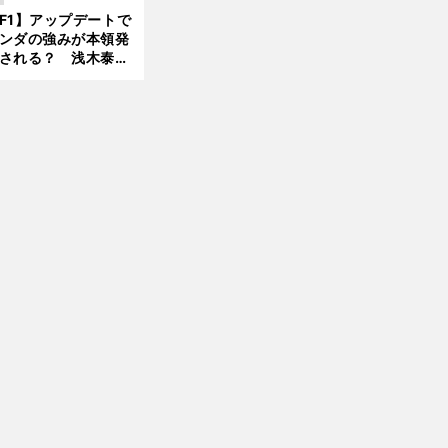
んどん離れていく」
F1】アップデートで
ンダの強みが本領発
される？ 浅木泰昭
レッドブルの位置ま
戻れる可能性も」
前
へ