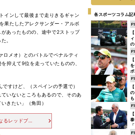
各スポーツコラム記
ットインして最後まで走りきるギャン
賞を果たしたアレクサンダー・アルボ
F
スがあったものの、途中で2ストップ
【
ィ
った。
の
を
F
ァロメオ）とのバトルでペナルティ
ソ
【
勢を抑えて9位を走っていたものの、
を
ポ
テ
F
ー
んですけど、（スペインの予選で）
【
の
れていないところもあるので、そのあ
も
ていきたい」（角田）
ン
F
優
【
る
泰
となるレッドブル
「
位置するサーキ
な
F
ようなレイアウ