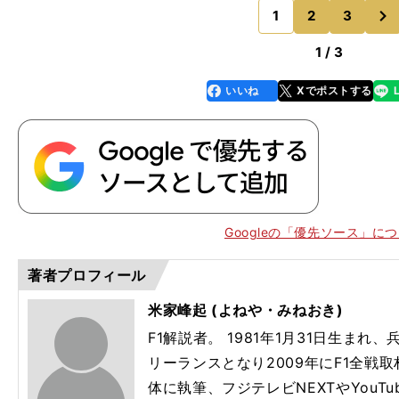
次
トだ。 最高速
1
2
3
のページへ
1 / 3
いいね
Xでポストする
line
faceboo
x
k
Googleの「優先ソース」に
著者プロフィール
米家峰起 (よねや・みねおき)
F1解説者。 1981年1月31日生まれ
.
完
」
リーランスとなり2009年にF1全戦取
体に執筆、フジテレビNEXTやYouTube