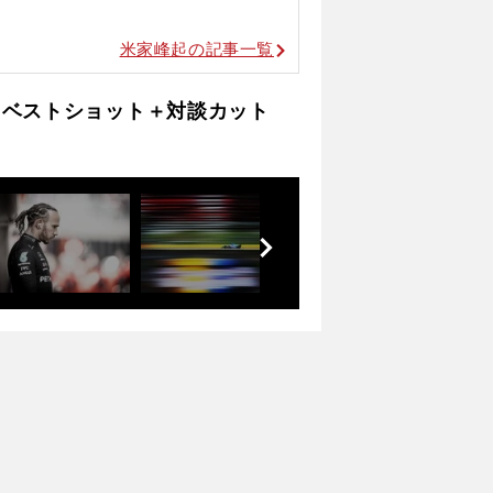
米家峰起の記事一覧
たベストショット＋対談カット
前
へ