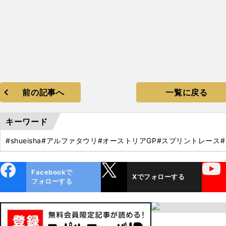
前の記事へ
一覧に戻る
キーワード
#shueisha
#アルファタウリ
#オーストリアGP
#スプリントレース
ebo
X
YouTube
Facebookで
Xでフォローする
ok
フォローする