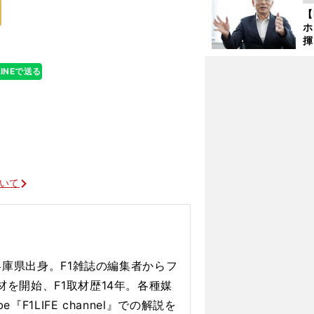
ど
【
ホ
揮
「
で
LINEで送る
ついて
、兵庫県出身。F1雑誌の編集者からフ
アルファタウリの戦略
材を開始、F1取材歴14年。各種媒
『F1LIFE channel』での解説を