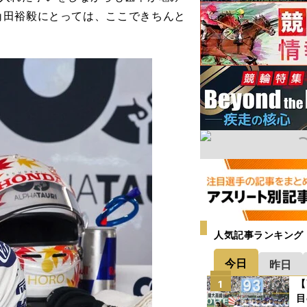
角田裕毅にとっては、ここできちんと
人気記事ランキング
今日
昨日
【
1
目