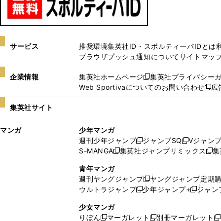
サービス
推奨環境
集英社ID・スポルティーバIDとは
ブラウザプッシュ通知について
サイトマッ
企業情報
集英社ホームページ
集英社プライバシー
新
Web Sportivaについてのお問い合わせ
広
し
新
い
し
集英社サイト
ウ
い
ィ
ウ
マンガ
少年マンガ
ン
ィ
週刊少年ジャンプ
ジャンプSQ
Vジャン
ド
ン
新
新
S-MANGA
集英社ジャンプリミックス
集
ウ
ド
新
し
し
新
で
ウ
し
い
い
し
青年マンガ
開
で
い
ウ
ウ
い
週刊ヤングジャンプ
ヤングジャンプ定期
新
く
開
ウ
ィ
ィ
ウ
ウルトラジャンプ
少年ジャンプ+
ジャン
新
し
新
く
ィ
ン
ン
ィ
し
い
し
ン
ド
ド
ン
少女マンガ
い
ウ
い
ド
ウ
ウ
ド
りぼん
マーガレット
別冊マーガレット
新
新
新