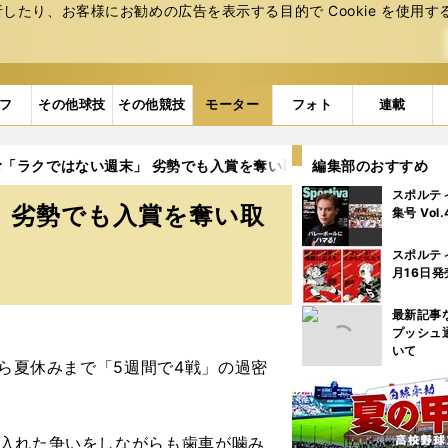
たり、お客様にお勧めの広告を表⽰する⽬的で Cookie を使⽤す
フ
その他球技
その他競技
モーター
フォト
連載
む「ラクではない週末」 劣勢でも入賞を奪い取る腕の見せどころ
編集部のおすすめ
スポルテ
 劣勢でも入賞を奪い取
集号 Vol
スポルテ
月16日発
最新記事
プッシュ
いて
ら夏休みまで「5週間で4戦」の過密
入れた争いをしながらも歯車が噛み