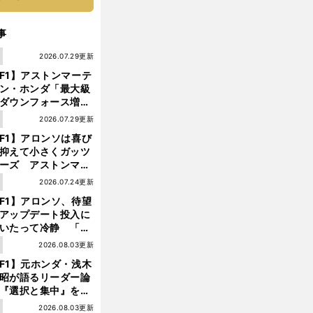
事
1
2026.07.29更新
F1】アストンマーテ
ン・ホンダ「最大級
ダウンフォース増」
実現するも、アロン
1
2026.07.29更新
が苦言を呈した理由
F1】アロンソは喜び
抑えて小さくガッツ
ーズ アストンマー
ィン・ホンダが「レ
1
2026.07.24更新
ス」に戻ってきた
F1】アロンソ、待望
アップデート投入に
いたって冷静 「ハ
ガリーGPが僕らに
1
2026.08.03更新
しいサーキットであ
F1】元ホンダ・浅木
ことを願う」
昭が語るリーダー論
『選択と集中』をし
ければ、部下の心は
1
2026.08.03更新