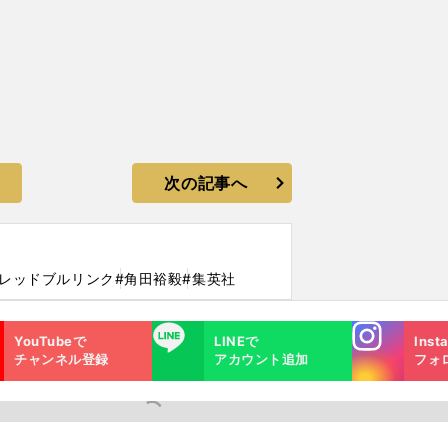
次の記事へ
#レッドブルリンク
#角田裕毅
#集英社
Instagra
LINE
YouTubeで
LINEで
Inst
m
チャンネル登録
アカウント追加
フォ