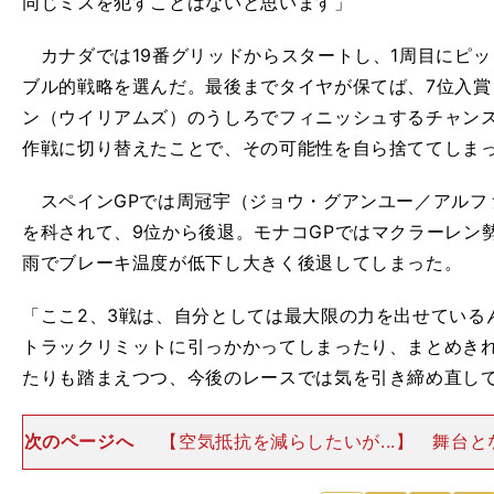
同じミスを犯すことはないと思います」
カナダでは19番グリッドからスタートし、1周目にピ
ブル的戦略を選んだ。最後までタイヤが保てば、7位入
ン（ウイリアムズ）のうしろでフィニッシュするチャン
作戦に切り替えたことで、その可能性を自ら捨ててしま
スペインGPでは周冠宇（ジョウ・グアンユー／アルフ
を科されて、9位から後退。モナコGPではマクラーレン
雨でブレーキ温度が低下し大きく後退してしまった。
「ここ2、3戦は、自分としては最大限の力を出せている
トラックリミットに引っかかってしまったり、まとめき
たりも踏まえつつ、今後のレースでは気を引き締め直し
次のページへ
【空気抵抗を減らしたいが...】 舞台
リンクは、シュタイアーマルク州の山の緩やかな斜面に
ット。3本の長いストレートを中速コーナーでつないだ