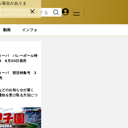
る場合がありま
マイペ
閉じ
検索
メニュ
ー
る
す
ジ
る
動画
インフォ
ィーバ バレーボール特
.4 6月30日発売
ィーバ 部活特集号 3
売
などのお知らせが届く
通知を受け取る方法につ