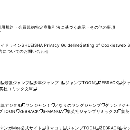
利用規約・会員規約
特定商取引法に基づく表示・その他の事項
プ
ガイドライン
SHUEISHA Privacy Guideline
Setting of Cookies
web 
告についてのお問い合わせ
プ
最強ジャンプ
少年ジャンプ+
ジャンプTOON
ZEBRACK
ジ
新
新
新
新
新
英社コミック文庫
し
新
し
し
し
し
い
い
し
い
い
い
ウ
ウ
い
ウ
ウ
ウ
購読デジタル
ヤンジャン！
となりのヤングジャンプ
グランドジ
新
新
新
ィ
ィ
ウ
ィ
ィ
ィ
プTOON
ZEBRACK
S-MANGA
集英社ジャンプリミックス
集英
新
し
新
し
新
し
新
ン
ン
ィ
ン
ン
ン
し
い
し
い
し
い
し
ド
ド
ン
ド
ド
ド
い
ウ
い
ウ
い
ウ
い
ウ
ウ
ド
ウ
ウ
ウ
マンガMee公式サイト
リマコミ
ジャンプTOON
ZEBRACK
マン
新
新
新
新