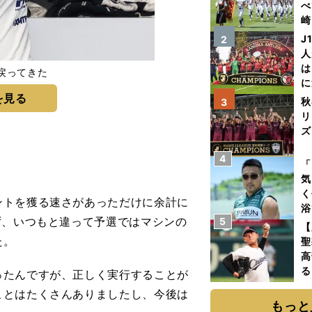
べ
崎
「
J
2
て
人
は
戻ってきた
に
を見る
と
秋
3
リ
ズ
4
を
「
気
く
ントを獲る速さがあっただけに余計に
浴
ず、いつもと違って予選ではマシンの
5
太
【
ァ
た。
聖
高
る
たんですが、正しく実行することが
ト
ことはたくさんありましたし、今後は
く
もっと