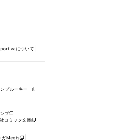
Sportivaについて
ャンプルーキー！
新
し
い
ウ
ャンプ
新
ィ
社コミック文庫
し
新
ン
い
し
ド
ウ
い
ウ
ガMeets
新