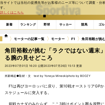
当サイトでは当社の提携先等がお客様のニーズ等について調査・分析し
web Sportiva (webスポルティーバ)
す。
詳しくはこちら
新着
ランキング
野球
サッカー
競馬
ゴル
we
モーターの記事一覧
モーター
F1
角田裕毅が挑
b
ス
角田裕毅が挑む「ラクではない週末」
ポ
ル
る腕の見せどころ
テ
2023年07月01日 16:20 公開
2023年07月26日 15:13 更新
ィ
ー
バ
米家峰起●取材・文 text by Yoneya Mineoki
photo by BOOZY
F1は再びヨーロッパに戻り、第10戦オーストリアGPか
スケジュールに突入する。
前戦カナダのみならず、ここ3戦はポイント圏を視野に