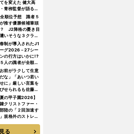
てを変えた 健大高
・青栁監督が語る
機動破壊」はこうし
1全順位予想 識者５
生まれた
が推す優勝候補筆頭
？ J2降格の憂き目
遭いそうな３クラブ
は？
春制が導入されたJ1
ーグ2026－27シー
ンの行方はいかに!?
５人の識者が全順位
大胆予想
お前がラクして生意
だな」「あいつ若い
せに」厳しい言葉を
びせられるも佐藤慎
郎が貫いた誇りとフ
夏の甲子園2026】
ンへの思い
隷クリストファー・
部陸の「２回加速す
」規格外のストレー
 それでもプロではな
大学進学を選ぶ理由
見る