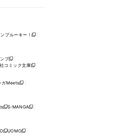
ャンプルーキー！
新
し
い
ウ
ャンプ
新
ィ
社コミック文庫
し
新
ン
い
し
ド
ウ
い
ウ
ガMeets
新
ィ
ウ
で
し
ン
ィ
開
い
ド
ン
く
ウ
ウ
ド
s
S-MANGA
新
新
ィ
で
ウ
し
し
ン
開
で
い
い
ド
く
開
ウ
ウ
ウ
NO
UOMO
く
新
新
ィ
ィ
で