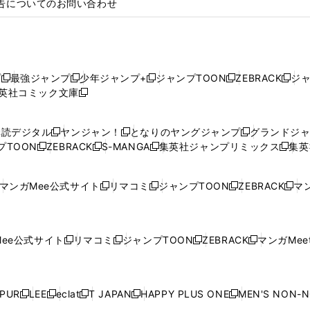
告についてのお問い合わせ
プ
最強ジャンプ
少年ジャンプ+
ジャンプTOON
ZEBRACK
ジ
新
新
新
新
新
英社コミック文庫
し
新
し
し
し
し
い
い
し
い
い
い
ウ
ウ
い
ウ
ウ
ウ
購読デジタル
ヤンジャン！
となりのヤングジャンプ
グランドジ
新
新
新
ィ
ィ
ウ
ィ
ィ
ィ
プTOON
ZEBRACK
S-MANGA
集英社ジャンプリミックス
集英
新
し
新
し
新
し
新
ン
ン
ィ
ン
ン
ン
し
い
し
い
し
い
し
ド
ド
ン
ド
ド
ド
い
ウ
い
ウ
い
ウ
い
ウ
ウ
ド
ウ
ウ
ウ
マンガMee公式サイト
リマコミ
ジャンプTOON
ZEBRACK
マン
新
新
新
新
ウ
ィ
ウ
ィ
ウ
ィ
ウ
で
で
ウ
で
で
で
し
し
し
し
し
ィ
ン
ィ
ン
ィ
ン
ィ
開
開
で
開
開
開
い
い
い
い
い
ン
ド
ン
ド
ン
ド
ン
く
く
開
く
く
く
ウ
ウ
ウ
ウ
ウ
ド
ウ
ド
ウ
ド
ウ
ド
ee公式サイト
リマコミ
ジャンプTOON
ZEBRACK
マンガMeet
く
新
新
新
新
ィ
ィ
ィ
ィ
ィ
ウ
で
ウ
で
ウ
で
ウ
し
し
し
し
ン
ン
ン
ン
ン
で
開
で
開
で
開
で
い
い
い
い
ド
ド
ド
ド
ド
開
く
開
く
開
く
開
ウ
ウ
ウ
ウ
ウ
ウ
ウ
ウ
ウ
PUR
LEE
eclat
T JAPAN
HAPPY PLUS ONE
MEN'S NON-
く
く
く
く
新
新
新
新
新
ィ
ィ
ィ
ィ
で
で
で
で
で