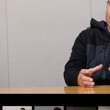
対談記事一覧＞＞
対談記事一覧＞＞
対談記事一覧＞＞
前へ
photo by Sakurai Atsuo
photo by Atsuta Mamoru
photo by Sakurai Atsuo
photo by Atsuta Mamoru
photo by Sakurai Atsuo
photo by Atsuta Mamoru
photo by Sakurai Atsuo
photo by Atsuta Mamoru
photo by Sakurai Atsuo
photo by Atsuta Mamoru
photo by Sakurai Atsuo
photo by Atsuta Mamoru
photo by Sakurai Atsuo
photo by Atsuta Mamoru
photo by Sakurai Atsuo
photo by Atsuta Mamoru
photo by Sakurai Atsuo
photo by Atsuta Mamoru
photo by Sakurai Atsuo
photo by Atsuta Mamoru
photo by Sakurai Atsuo
photo by Atsuta Mamoru
photo by Sakurai Atsuo
photo by Atsuta Mamoru
photo by Sakurai Atsuo
photo by Atsuta Mamoru
photo by Sakurai Atsuo
photo by Igarashi Kazuhiro
photo by Igarashi Kazuhiro