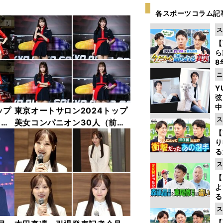
各スポーツコラム記
ス
【
ら
8
最
ニ
き
Y
弦
中
ップ
東京オートサロン2024トップ
ス
中
美女コンパニオン30人（前
【
編）「全身フォト」
り
る
学
ス
け
【
よ
る
光
ス
ピ
【