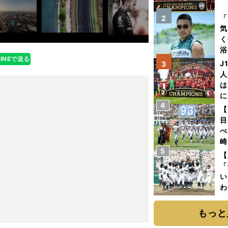
を
「
2
気
く
浴
LINEで送る
太
J
3
ァ
人
は
に
4
と
【
目
べ
崎
5
「
【
て
「
い
わ
だ
もっと