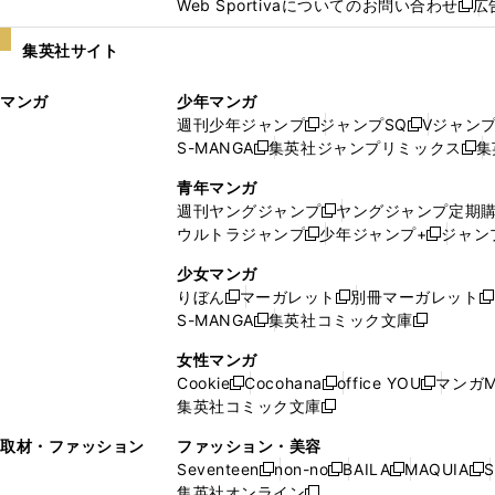
Web Sportivaについてのお問い合わせ
広
し
新
い
し
集英社サイト
ウ
い
ィ
ウ
マンガ
少年マンガ
ン
ィ
週刊少年ジャンプ
ジャンプSQ
Vジャン
ド
ン
新
新
S-MANGA
集英社ジャンプリミックス
集
ウ
ド
新
し
し
新
で
ウ
し
い
い
し
青年マンガ
開
で
い
ウ
ウ
い
週刊ヤングジャンプ
ヤングジャンプ定期
新
く
開
ウ
ィ
ィ
ウ
ウルトラジャンプ
少年ジャンプ+
ジャン
新
し
新
く
ィ
ン
ン
ィ
し
い
し
ン
ド
ド
ン
少女マンガ
い
ウ
い
ド
ウ
ウ
ド
りぼん
マーガレット
別冊マーガレット
新
新
新
ウ
ィ
ウ
ウ
で
で
ウ
S-MANGA
集英社コミック文庫
し
新
し
新
ィ
ン
ィ
で
開
開
で
い
し
い
し
ン
ド
ン
女性マンガ
開
く
く
開
ウ
い
ウ
い
ド
ウ
ド
Cookie
Cocohana
office YOU
マンガM
く
く
新
新
新
ィ
ウ
ィ
ウ
ウ
で
ウ
集英社コミック文庫
し
新
し
し
ン
ィ
ン
ィ
で
開
で
い
し
い
い
ド
ン
ド
ン
取材・ファッション
ファッション・美容
開
く
開
ウ
い
ウ
ウ
ウ
ド
ウ
ド
Seventeen
non-no
BAILA
MAQUIA
S
く
く
新
新
新
新
ィ
ウ
ィ
ィ
で
ウ
で
ウ
集英社オンライン