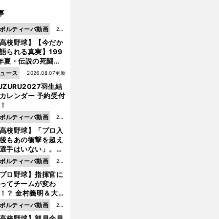
事
ポルティーバ動画
202
高校野球】【今だか
6.0
語られる真実】199
8.0
年夏・伝説の死闘の
7更
中にPL学園に何が起
ュース
2026.08.07更新
新
ていた！？
UZURU2027羽生結
カレンダー 予約受付
！
ポルティーバ動画
202
高校野球】「プロ入
6.0
後もあの衝撃を超え
8.0
選手はいない」。PL
6更
園トリオが衝撃を受
ポルティーバ動画
202
新
た選手
プロ野球】指揮官に
6.0
ってチームが変わ
8.0
！？ 金村義明＆大塚
6更
二が語る歴代監督エ
ポルティーバ動画
202
新
ソード
高校野球】部員全員
6.0