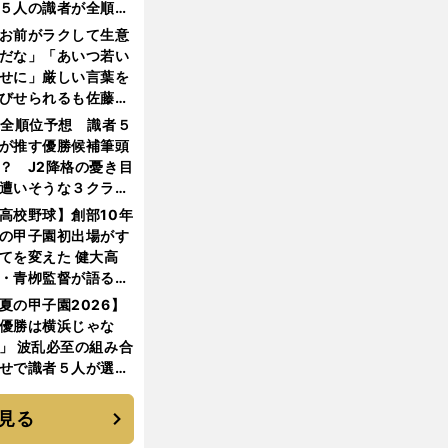
５人の識者が全順位
大胆予想
お前がラクして生意
だな」「あいつ若い
せに」厳しい言葉を
びせられるも佐藤慎
郎が貫いた誇りとフ
1全順位予想 識者５
ンへの思い
が推す優勝候補筆頭
？ J2降格の憂き目
遭いそうな３クラブ
は？
高校野球】創部10年
の甲子園初出場がす
てを変えた 健大高
・青栁監督が語る
機動破壊」はこうし
夏の甲子園2026】
生まれた
優勝は横浜じゃな
」 波乱必至の組み合
せで識者５人が選ん
優勝校はここだ！
見る