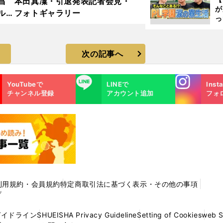
昌
本田真凜・引退発表記者会見・
が
ルド
フォトギャラリー
っ
ラ
た
次の記事へ
Instagra
LINE
YouTubeで
LINEで
Inst
m
チャンネル登録
アカウント追加
フォ
利用規約・会員規約
特定商取引法に基づく表示・その他の事項
プ
ガイドライン
SHUEISHA Privacy Guideline
Setting of Cookies
web 