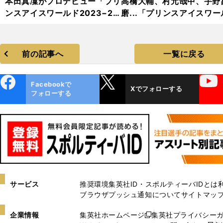
本田真凜がプロデビュー「プリ
高橋大輔、村元哉中、宇野
ンスアイスワールド2023−20
磨...「プリンスアイスワー
24」フォトギャラリー
2023−2024」フォトギャ
リー
前の記事へ
一覧に戻る
ebo
X
YouTube
Facebookで
Xでフォローする
ok
フォローする
サービス
推奨環境
集英社ID・スポルティーバIDとは
ブラウザプッシュ通知について
サイトマッ
企業情報
集英社ホームページ
集英社プライバシー
新