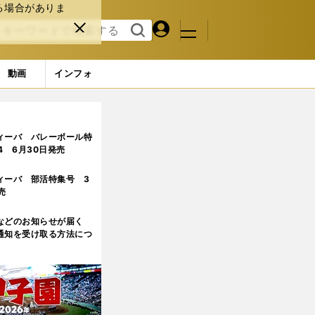
る場合がありま
マイペ
閉じ
検索
メニュ
ー
る
す
ジ
る
動画
インフォ
)
ィーバ バレーボール特
.4 6月30日発売
ィーバ 部活特集号 3
売
などのお知らせが届く
通知を受け取る方法につ