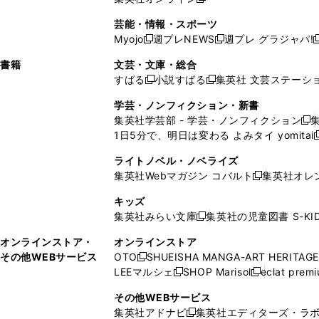
し
新
し
し
し
ン
ィ
ン
ン
開
で
開
で
い
し
い
い
い
ド
ン
ド
ド
芸能・情報・スポーツ
く
開
く
開
ウ
い
ウ
ウ
ウ
ウ
ド
ウ
ウ
Myojo
週プレNEWS
週プレ グラジャパ!
く
く
新
新
新
ィ
ウ
ィ
ィ
ィ
で
ウ
で
で
し
し
ン
ィ
ン
ン
ン
書籍
文芸・文庫・総合
開
で
開
開
い
い
ド
ン
ド
ド
ド
すばる
小説すばる
集英社 文芸ステーシ
く
開
く
く
新
新
ウ
ウ
ウ
ド
ウ
ウ
ウ
く
し
し
ィ
ィ
学芸・ノンフィクション・新書
で
ウ
で
で
で
い
い
ン
ン
集英社学芸部 - 学芸・ノンフィクション
開
で
開
開
開
新
ウ
ウ
ド
ド
1日5分で、明日は変わる よみタイ yomitai
く
開
く
く
く
し
新
ィ
ィ
ウ
ウ
く
い
ン
ン
ライトノベル・ノベライズ
で
で
ウ
ド
ド
集英社Webマガジン コバルト
集英社オレ
開
開
新
ィ
ウ
ウ
く
く
し
ン
キッズ
で
で
い
ド
集英社みらい文庫
集英社の児童図書 S-KID
開
開
新
ウ
ウ
く
く
し
ィ
オンラインストア・
オンラインストア
で
い
ン
その他WEBサービス
OTO
SHUEISHA MANGA-ART HERITAGE
開
新
ウ
ド
LEEマルシェ
SHOP Marisol
eclat prem
く
し
新
新
ィ
ウ
い
し
し
ン
その他WEBサービス
で
ウ
い
い
ド
集英社アドナビ
集英社エディターズ・ラ
開
新