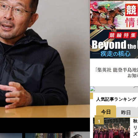
人気記事ランキング
今日
昨日
秋
1
リ
ズ