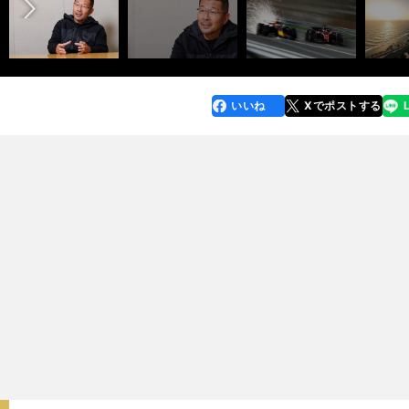
いいね
Xでポストする
line
faceboo
x
k