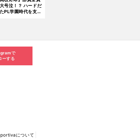
大号泣！？ ハードだ
8.0
たPL学園時代を支え
6更
ものとは
新
agramで
ローする
Sportivaについて