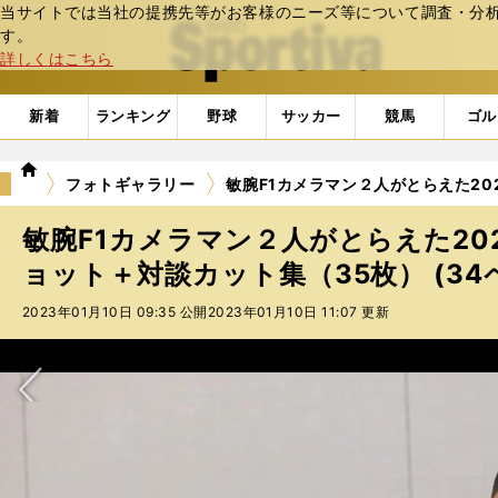
当サイトでは当社の提携先等がお客様のニーズ等について調査・分析し
web Sportiva (webスポルティーバ)
す。
詳しくはこちら
新着
ランキング
野球
サッカー
競馬
ゴル
we
フォトギャラリー
敏腕F1カメラマン２人がとらえた20
b
ス
敏腕F1カメラマン２人がとらえた20
ポ
ル
ョット＋対談カット集（35枚） (34
テ
2023年01月10日 09:35 公開
2023年01月10日 11:07 更新
ィ
ー
バ
次へ