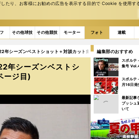
たり、お客様にお勧めの広告を表⽰する⽬的で Cookie を使⽤す
フ
その他球技
その他競技
モーター
フォト
連載
22年シーズンベストショット＋対談カット集（35枚） (34ページ目
編集部のおすすめ
スポルテ
22年シーズンベストシ
集号 Vol
ページ目)
スポルテ
月16日発
最新記事
プッシュ
いて