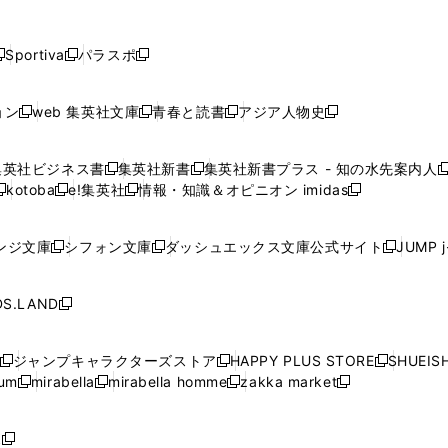
し
し
し
し
し
ン
ン
ン
ン
開
開
開
開
開
い
い
い
い
い
ド
ド
ド
ド
く
く
く
く
く
ウ
ウ
ウ
ウ
ウ
ウ
ウ
ウ
ウ
Sportiva
パラスポ
新
新
ィ
ィ
ィ
ィ
ィ
で
で
で
で
し
し
し
ン
ン
ン
ン
ン
開
開
開
開
い
い
い
ド
ド
ド
ド
ド
ョン
web 集英社文庫
青春と読書
アジア人物史
く
く
く
く
新
新
新
新
ウ
ウ
ウ
ウ
ウ
ウ
ウ
ウ
し
し
し
し
ィ
ィ
ィ
で
で
で
で
で
い
い
い
い
ン
ン
ン
集英社ビジネス書
集英社新書
集英社新書プラス - 知の水先案内人
開
開
開
開
開
新
新
新
ウ
ウ
ウ
ウ
ド
ド
ド
kotoba
e!集英社
情報・知識＆オピニオン imidas
く
く
く
く
く
新
し
新
し
新
ィ
ィ
ィ
ィ
ウ
ウ
ウ
し
し
い
し
い
し
ン
ン
ン
ン
で
で
で
い
い
ウ
い
ウ
い
ド
ド
ド
ド
ンジ文庫
シフォン文庫
ダッシュエックス文庫公式サイト
JUMP 
開
開
開
新
新
新
ウ
ウ
ィ
ウ
ィ
ウ
ウ
ウ
ウ
ウ
く
く
く
し
し
し
ィ
ィ
ン
ィ
ン
ィ
で
で
で
で
い
い
い
ン
ン
ド
ン
ド
ン
S.LAND
開
開
開
開
新
ウ
ウ
ウ
ド
ド
ウ
ド
ウ
ド
く
く
く
く
し
ィ
ィ
ィ
ウ
ウ
で
ウ
で
ウ
い
ン
ン
ン
ジャンプキャラクターズストア
HAPPY PLUS STORE
SHUEIS
で
で
開
で
開
で
新
新
新
ウ
ド
ド
ド
ium
mirabella
mirabella homme
zakka market
開
開
く
開
く
開
し
新
新
新
し
新
し
ィ
ウ
ウ
ウ
く
く
く
く
い
し
し
い
し
し
い
ン
で
で
で
ウ
い
い
ウ
い
い
ウ
ド
ボ
開
開
開
新