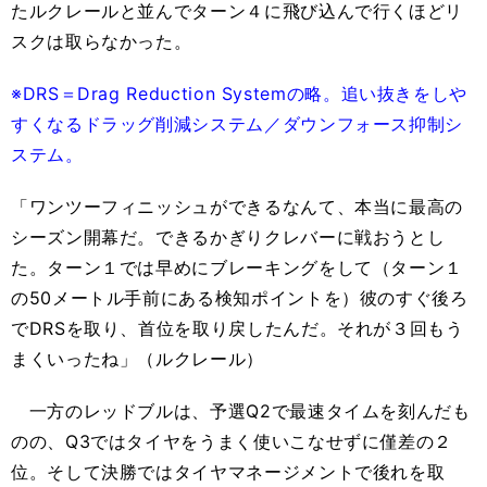
たルクレールと並んでターン４に飛び込んで行くほどリ
スクは取らなかった。
※DRS＝Drag Reduction Systemの略。追い抜きをしや
すくなるドラッグ削減システム／ダウンフォース抑制シ
ステム。
「ワンツーフィニッシュができるなんて、本当に最高の
シーズン開幕だ。できるかぎりクレバーに戦おうとし
た。ターン１では早めにブレーキングをして（ターン１
の50メートル手前にある検知ポイントを）彼のすぐ後ろ
でDRSを取り、首位を取り戻したんだ。それが３回もう
まくいったね」（ルクレール）
一方のレッドブルは、予選Q2で最速タイムを刻んだも
のの、Q3ではタイヤをうまく使いこなせずに僅差の２
位。そして決勝ではタイヤマネージメントで後れを取