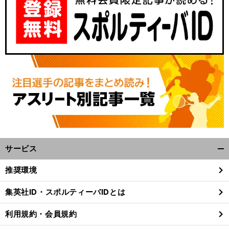
サービス
前
開
へ
GT
15
く/
推奨環境
閉
じ
集英社ID・スポルティーバIDとは
る
利用規約・会員規約