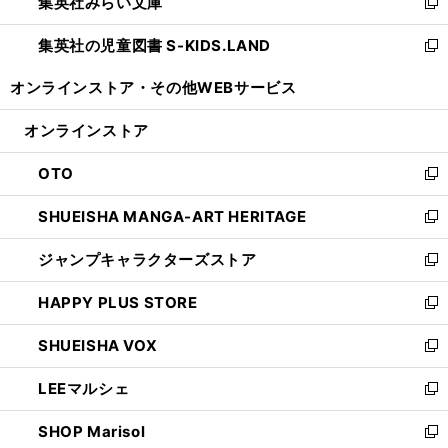
集英社みらい文庫
く
で
ド
ィ
新
開
ウ
ン
し
集英社の児童図書 S-KIDS.LAND
く
で
ド
い
新
開
ウ
ウ
し
オンラインストア・
その他WEBサービス
く
で
ィ
い
開
ン
ウ
オンラインストア
く
ド
ィ
ウ
ン
OTO
で
ド
新
開
ウ
し
SHUEISHA MANGA-ART HERITAGE
く
で
い
新
開
ウ
し
ジャンプキャラクターズストア
く
ィ
い
新
ン
ウ
し
HAPPY PLUS STORE
ド
ィ
い
新
ウ
ン
ウ
し
SHUEISHA VOX
で
ド
ィ
い
新
開
ウ
ン
ウ
し
LEEマルシェ
く
で
ド
ィ
い
新
開
ウ
ン
ウ
し
SHOP Marisol
く
で
ド
ィ
い
新