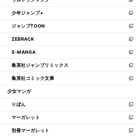
ド
ィ
い
新
開
ウ
ン
ウ
し
少年ジャンプ+
く
で
ド
ィ
い
新
開
ウ
ン
ウ
し
ジャンプTOON
く
で
ド
ィ
い
新
開
ウ
ン
ウ
し
ZEBRACK
く
で
ド
ィ
い
新
開
ウ
ン
ウ
し
S-MANGA
く
で
ド
ィ
い
新
開
ウ
ン
ウ
し
集英社ジャンプリミックス
く
で
ド
ィ
い
新
開
ウ
ン
ウ
し
集英社コミック文庫
く
で
ド
ィ
い
新
開
ウ
ン
ウ
し
少女マンガ
く
で
ド
ィ
い
開
ウ
ン
ウ
りぼん
く
で
ド
ィ
新
開
ウ
ン
し
マーガレット
く
で
ド
い
新
開
ウ
ウ
し
別冊マーガレット
く
で
ィ
い
新