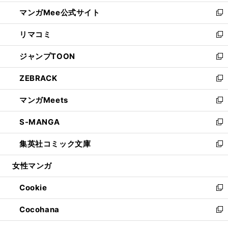
開
ン
ウ
し
マンガMee公式サイト
く
ド
ィ
い
新
ウ
ン
ウ
し
リマコミ
で
ド
ィ
い
新
開
ウ
ン
ウ
し
ジャンプTOON
く
で
ド
ィ
い
新
開
ウ
ン
ウ
し
ZEBRACK
く
で
ド
ィ
い
新
開
ウ
ン
ウ
し
マンガMeets
く
で
ド
ィ
い
新
開
ウ
ン
ウ
し
S-MANGA
く
で
ド
ィ
い
新
開
ウ
ン
ウ
し
集英社コミック文庫
く
で
ド
ィ
い
新
開
ウ
ン
ウ
し
女性マンガ
く
で
ド
ィ
い
開
ウ
ン
ウ
Cookie
く
で
ド
ィ
新
開
ウ
ン
し
Cocohana
く
で
ド
い
新
開
ウ
ウ
し