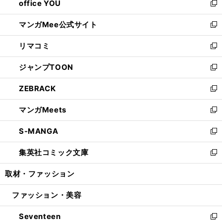
office YOU
く
で
ィ
い
新
開
ン
ウ
し
マンガMee公式サイト
く
ド
ィ
い
新
ウ
ン
ウ
し
リマコミ
で
ド
ィ
い
新
開
ウ
ン
ウ
し
ジャンプTOON
く
で
ド
ィ
い
新
開
ウ
ン
ウ
し
ZEBRACK
く
で
ド
ィ
い
新
開
ウ
ン
ウ
し
マンガMeets
く
で
ド
ィ
い
新
開
ウ
ン
ウ
し
S-MANGA
く
で
ド
ィ
い
新
開
ウ
ン
ウ
し
集英社コミック文庫
く
で
ド
ィ
い
新
開
ウ
ン
ウ
し
取材・ファッション
く
で
ド
ィ
い
開
ウ
ン
ウ
ファッション・美容
く
で
ド
ィ
開
ウ
ン
Seventeen
く
で
ド
新