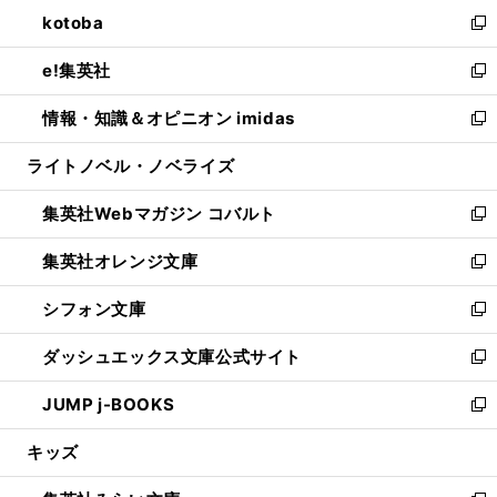
ン
ウ
し
kotoba
く
で
ド
ィ
い
新
開
ウ
ン
ウ
し
e!集英社
く
で
ド
ィ
い
新
開
ウ
ン
ウ
し
情報・知識＆オピニオン imidas
く
で
ド
ィ
い
新
開
ウ
ン
ウ
し
ライトノベル・ノベライズ
く
で
ド
ィ
い
開
ウ
ン
ウ
集英社Webマガジン コバルト
く
で
ド
ィ
新
開
ウ
ン
し
集英社オレンジ文庫
く
で
ド
い
新
開
ウ
ウ
し
シフォン文庫
く
で
ィ
い
新
開
ン
ウ
し
ダッシュエックス文庫公式サイト
く
ド
ィ
い
新
ウ
ン
ウ
し
JUMP j-BOOKS
で
ド
ィ
い
新
開
ウ
ン
ウ
し
キッズ
く
で
ド
ィ
い
開
ウ
ン
ウ