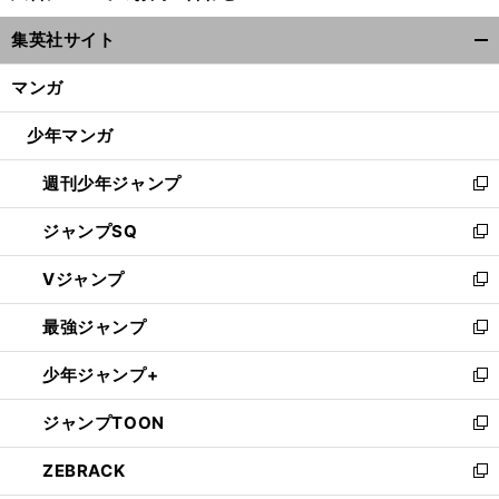
ウ
集英社サイト
ィ
開
ン
く/
マンガ
ド
閉
ウ
じ
少年マンガ
で
る
開
週刊少年ジャンプ
く
新
し
ジャンプSQ
い
新
ウ
し
Vジャンプ
ィ
い
新
ン
ウ
し
最強ジャンプ
ド
ィ
い
新
ウ
ン
ウ
し
少年ジャンプ+
で
ド
ィ
い
新
開
ウ
ン
ウ
し
ジャンプTOON
く
で
ド
ィ
い
新
開
ウ
ン
ウ
し
ZEBRACK
く
で
ド
ィ
い
新
開
ウ
ン
ウ
し