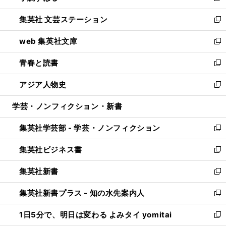
開
ウ
し
集英社 文芸ステーション
く
ィ
い
新
ン
ウ
し
web 集英社文庫
ド
ィ
い
新
ウ
ン
ウ
し
青春と読書
で
ド
ィ
い
新
開
ウ
ン
ウ
し
アジア人物史
く
で
ド
ィ
い
新
開
ウ
ン
ウ
し
学芸・ノンフィクション・新書
く
で
ド
ィ
い
開
ウ
ン
ウ
集英社学芸部 - 学芸・ノンフィクション
く
で
ド
ィ
新
開
ウ
ン
し
集英社ビジネス書
く
で
ド
い
新
開
ウ
ウ
し
集英社新書
く
で
ィ
い
新
開
ン
ウ
し
集英社新書プラス - 知の水先案内人
く
ド
ィ
い
新
ウ
ン
ウ
し
1日5分で、明日は変わる よみタイ yomitai
で
ド
ィ
い
新
開
ウ