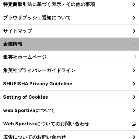
特定商取引法に基づく表示・その他の事項
ブラウザプッシュ通知について
サイトマップ
企業情報
開
く/
集英社ホームページ
新
閉
し
じ
集英社プライバシーガイドライン
い
る
ウ
SHUEISHA Privacy Guideline
ィ
ン
Setting of Cookies
ド
ウ
web Sportivaについて
で
開
Web Sportivaについてのお問い合わせ
く
新
し
広告についてのお問い合わせ
い