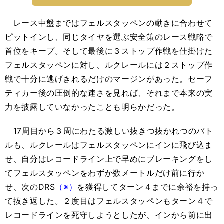
レース中盤まではフェルスタッペンの動きに合わせて
ピットインし、同じタイヤを選ぶ安全策のレース戦略で
首位をキープ。そして最後に３ストップ作戦を仕掛けた
フェルスタッペンに対し、ルクレールには２ストップ作
戦で十分に逃げきれるだけのマージンがあった。セーフ
ティカー後の圧倒的な速さを見れば、それまで本来の実
力を披露していなかったことも明らかだった。
17周目から３周にわたる激しい抜きつ抜かれつのバト
ルも、ルクレールはフェルスタッペンにインに飛び込ま
せ、自分はレコードライン上で早めにブレーキングをし
てフェルスタッペンをわずか数メートルだけ前に行か
せ、次のDRS
（※）
を獲得してターン４までに余裕を持っ
て抜き返した。２度目はフェルスタッペンもターン４で
レコードラインを死守しようとしたが、インから前に出