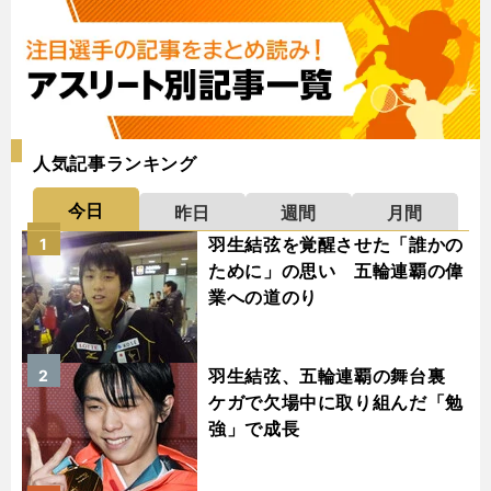
人気記事ランキング
今日
昨日
週間
月間
羽生結弦を覚醒させた「誰かの
1
ために」の思い 五輪連覇の偉
業への道のり
羽生結弦、五輪連覇の舞台裏
2
ケガで欠場中に取り組んだ「勉
強」で成長