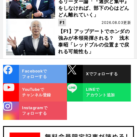
るリーダー論「『選択と集中』
をしなければ、部下の心はどん
どん離れていく」
F1
2026.08.03更新
【F1】アップデートでホンダの
強みが本領発揮される？ 浅木
泰昭「レッドブルの位置まで戻
れる可能性も」
cebo
X
Facebookで
Xでフォローする
ok
フォローする
uTube
LINE
YouTubeで
LINEで
チャンネル登録
アカウント追加
stagra
Instagramで
m
フォローする