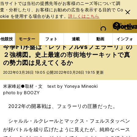
当サイトでは当社の提携先等がお客様のニーズ等について調
査・分析したり、お客様にお勧めの広告を表⽰する⽬的で Co
閉じ
okie を使⽤する場合があります。
詳しくはこちら
る
マイペ
web Sportiva (webスポルティーバ)
検索
メニュ
we
ー
モーターの記事一覧
モーター
F1
今季F1序盤は
b
ジ
の他競技
モーター
フォト
連載
動画
インフォ
ス
今季F1序盤は「レッドブルvsフェラーリ」の
ポ
２強構図。史上最速の市街地サーキットで真
ル
の勢力図は見えてくるか
テ
ィ
2022年03月26日 19:05 公開
2022年03月26日 19:15 更新
ー
バ
米家峰起●取材・文 text by Yoneya Mineoki
photo by BOOZY
2022年の開幕戦は、フェラーリの圧勝だった。
シャルル・ルクレールとマックス・フェルスタッペン
が好バトルを繰り広げたように見えたが、純粋なペース