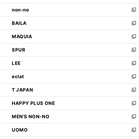
開
ウ
し
non-no
く
で
い
新
開
ウ
し
BAILA
く
ィ
い
新
ン
ウ
し
MAQUIA
ド
ィ
い
新
ウ
ン
ウ
し
SPUR
で
ド
ィ
い
新
開
ウ
ン
ウ
し
LEE
く
で
ド
ィ
い
新
開
ウ
ン
ウ
し
eclat
く
で
ド
ィ
い
新
開
ウ
ン
ウ
し
T JAPAN
く
で
ド
ィ
い
新
開
ウ
ン
ウ
し
HAPPY PLUS ONE
く
で
ド
ィ
い
新
開
ウ
ン
ウ
し
MEN'S NON-NO
く
で
ド
ィ
い
新
開
ウ
ン
ウ
し
UOMO
く
で
ド
ィ
い
新
開
ウ
ン
ウ
し