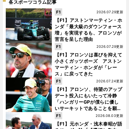
各スポーツコラム記事
F1
2026.07.29更新
【F1】アストンマーティン・ホ
ンダ「最大級のダウンフォース
増」を実現するも、アロンソが
苦言を呈した理由
F1
2026.07.29更新
【F1】アロンソは喜びを抑えて
小さくガッツポーズ アストン
マーティン・ホンダが「レー
ス」に戻ってきた
F1
2026.07.24更新
【F1】アロンソ、待望のアップ
デート投入にもいたって冷静
「ハンガリーGPが僕らに優し
いサーキットであることを願
う」
F1
2026.08.03更新
【F1】元ホンダ・浅木泰昭が語