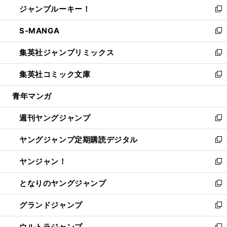
ジャンプルーキー！
く
で
ド
ィ
い
新
開
ウ
ン
ウ
し
S-MANGA
く
で
ド
ィ
い
新
開
ウ
ン
ウ
し
集英社ジャンプリミックス
く
で
ド
ィ
い
新
開
ウ
ン
ウ
し
集英社コミック文庫
く
で
ド
ィ
い
新
開
ウ
ン
ウ
し
青年マンガ
く
で
ド
ィ
い
開
ウ
ン
ウ
週刊ヤングジャンプ
く
で
ド
ィ
新
開
ウ
ン
し
ヤングジャンプ定期購読デジタル
く
で
ド
い
新
開
ウ
ウ
し
ヤンジャン！
く
で
ィ
い
新
開
ン
ウ
し
となりのヤングジャンプ
く
ド
ィ
い
新
ウ
ン
ウ
し
グランドジャンプ
で
ド
ィ
い
新
開
ウ
ン
ウ
し
ウルトラジャンプ
く
で