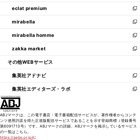
開
ウ
ン
ウ
し
eclat premium
く
で
ド
ィ
い
新
開
ウ
ン
ウ
し
mirabella
く
で
ド
ィ
い
新
開
ウ
ン
ウ
し
mirabella homme
く
で
ド
ィ
い
新
開
ウ
ン
ウ
し
zakka market
く
で
ド
ィ
い
新
開
ウ
ン
ウ
し
その他WEBサービス
く
で
ド
ィ
い
開
ウ
ン
ウ
集英社アドナビ
く
で
ド
ィ
新
開
ウ
ン
し
集英社エディターズ・ラボ
く
で
ド
い
新
開
ウ
ウ
し
く
で
ィ
い
開
ン
ウ
ABJマークは、この電子書店・電子書籍配信サービスが、著作権者からコンテ
く
ド
ィ
ンツ使用許諾を得た正規版配信サービスであることを示す登録商標（登録番号
ウ
ン
第6091713号）です。ABJマークの詳細、ABJマークを掲示しているサービス
で
ド
の一覧はこちら。
開
ウ
https://aebs.or.jp/
新