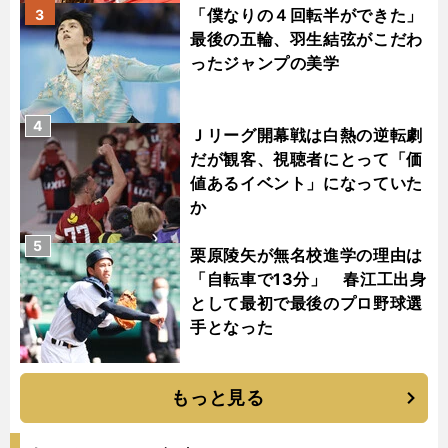
「僕なりの４回転半ができた」
3
最後の五輪、羽生結弦がこだわ
ったジャンプの美学
4
Ｊリーグ開幕戦は白熱の逆転劇
だが観客、視聴者にとって「価
値あるイベント」になっていた
か
5
栗原陵矢が無名校進学の理由は
「自転車で13分」 春江工出身
として最初で最後のプロ野球選
手となった
もっと見る