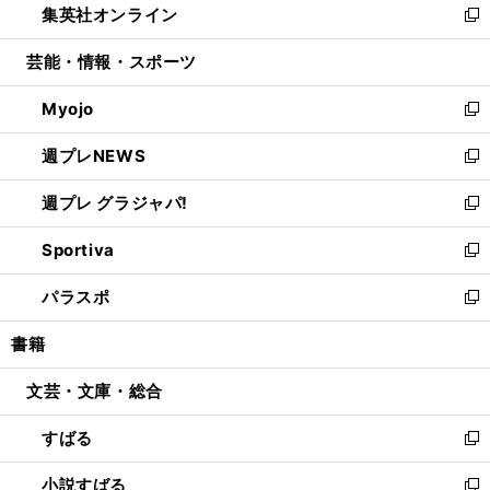
集英社オンライン
く
で
ド
ィ
い
新
開
ウ
ン
ウ
し
芸能・情報・スポーツ
く
で
ド
ィ
い
開
ウ
ン
ウ
Myojo
く
で
ド
ィ
新
開
ウ
ン
し
週プレNEWS
く
で
ド
い
新
開
ウ
ウ
し
週プレ グラジャパ!
く
で
ィ
い
新
開
ン
ウ
し
Sportiva
く
ド
ィ
い
新
ウ
ン
ウ
し
パラスポ
で
ド
ィ
い
新
開
ウ
ン
ウ
し
書籍
く
で
ド
ィ
い
開
ウ
ン
ウ
文芸・文庫・総合
く
で
ド
ィ
開
ウ
ン
すばる
く
で
ド
新
開
ウ
し
小説すばる
く
で
い
新