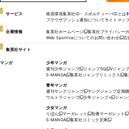
サービス
推奨環境
集英社ID・スポルティーバIDとは
ブラウザプッシュ通知について
サイトマッ
企業情報
集英社ホームページ
集英社プライバシー
新
Web Sportivaについてのお問い合わせ
広
し
新
い
し
集英社サイト
ウ
い
ィ
ウ
マンガ
少年マンガ
ン
ィ
週刊少年ジャンプ
ジャンプSQ
Vジャン
ド
ン
新
新
S-MANGA
集英社ジャンプリミックス
集
ウ
ド
新
し
し
新
で
ウ
し
い
い
し
青年マンガ
開
で
い
ウ
ウ
い
週刊ヤングジャンプ
ヤングジャンプ定期
新
く
開
ウ
ィ
ィ
ウ
ウルトラジャンプ
少年ジャンプ+
ジャン
新
し
新
く
ィ
ン
ン
ィ
し
い
し
ン
ド
ド
ン
少女マンガ
い
ウ
い
ド
ウ
ウ
ド
りぼん
マーガレット
別冊マーガレット
新
新
新
ウ
ィ
ウ
ウ
で
で
ウ
S-MANGA
集英社コミック文庫
し
新
し
新
ィ
ン
ィ
で
開
開
で
い
し
い
し
ン
ド
ン