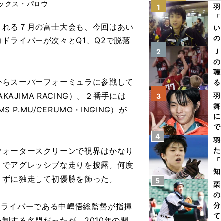
ックス・パロウ
羽
1
「
れる７月の富士大会も、今回はあい
い
の
ドライバーが次々とQ1、Q2で脱落
Ｊ
2
の
聴
らスーパーフォーミュラに参戦して
る
い
AJIMA RACING）。２番手には
羽
3
舞
P.MU/CERUMO・INGING）が
に
で
4
羽
ォータースクリーンで視界はかなり
た
「
までアグレッシブな走りを披露。何度
知
さずに独走して初優勝を飾った。
5
栗
の
分
F1ドライバーである中嶋悟総監督が指揮
て
制する名門だったが、2010年の開