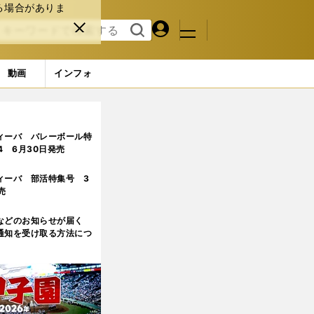
る場合がありま
マイペ
閉じ
検索
メニュ
ー
る
す
ジ
る
動画
インフォ
ィーバ バレーボール特
.4 6月30日発売
ィーバ 部活特集号 3
売
などのお知らせが届く
通知を受け取る方法につ