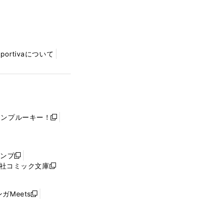
Sportivaについて
ャンプルーキー！
新
し
い
ウ
ャンプ
新
ィ
社コミック文庫
し
新
ン
い
し
ド
ウ
い
ウ
ガMeets
新
ィ
ウ
で
し
ン
ィ
開
い
ド
ン