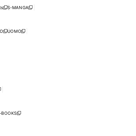
く
ウ
ウ
ド
s
S-MANGA
新
新
ィ
で
ウ
し
し
ン
開
で
い
い
ド
く
開
ウ
ウ
ウ
NO
UOMO
く
新
新
ィ
ィ
で
し
し
ン
ン
開
い
い
ド
ド
く
ウ
ウ
ウ
ウ
ィ
ィ
で
で
ン
ン
開
開
ド
ド
く
く
ウ
ウ
で
で
開
開
く
く
し
い
ウ
j-BOOKS
新
ィ
し
ン
い
ド
ウ
ウ