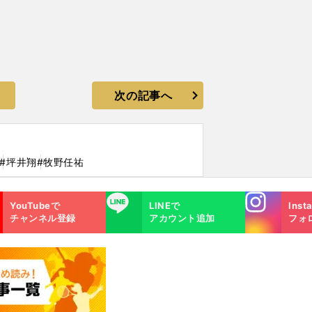
次の記事へ
#坪井翔
#牧野任祐
Instagra
LINE
YouTubeで
LINEで
Inst
m
チャンネル登録
アカウント追加
フォ