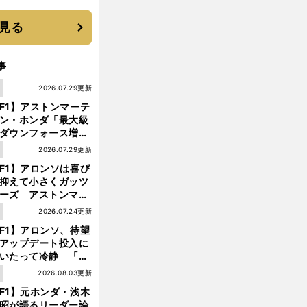
選手となった
見る
事
1
2026.07.29更新
F1】アストンマーテ
ン・ホンダ「最大級
ダウンフォース増」
実現するも、アロン
1
2026.07.29更新
が苦言を呈した理由
F1】アロンソは喜び
抑えて小さくガッツ
ーズ アストンマー
ィン・ホンダが「レ
1
2026.07.24更新
ス」に戻ってきた
F1】アロンソ、待望
アップデート投入に
いたって冷静 「ハ
ガリーGPが僕らに
1
2026.08.03更新
しいサーキットであ
F1】元ホンダ・浅木
ことを願う」
昭が語るリーダー論