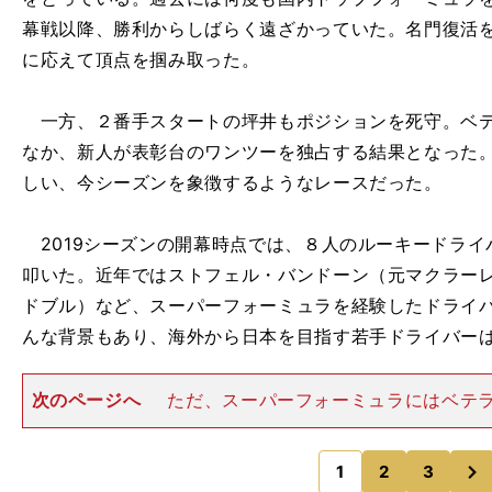
幕戦以降、勝利からしばらく遠ざかっていた。名門復活
に応えて頂点を掴み取った。
一方、２番手スタートの坪井もポジションを死守。ベテ
なか、新人が表彰台のワンツーを独占する結果となった
しい、今シーズンを象徴するようなレースだった。
2019シーズンの開幕時点では、８人のルーキードライ
叩いた。近年ではストフェル・バンドーン（元マクラー
ドブル）など、スーパーフォーミュラを経験したドライバ
んな背景もあり、海外から日本を目指す若手ドライバー
次のページへ
ただ、スーパーフォーミュラにはベテ
が数多く在籍していることも事実だ。なぜならば、週末
が少ないため、経験の浅いルーキーがすぐに結果を出す
次
だ。 ところが、今年は違
1
2
3
のページへ