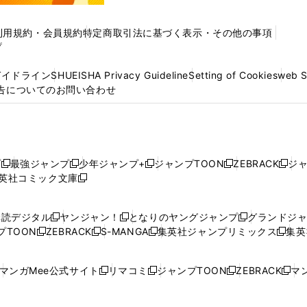
利用規約・会員規約
特定商取引法に基づく表示・その他の事項
プ
ガイドライン
SHUEISHA Privacy Guideline
Setting of Cookies
web 
告についてのお問い合わせ
プ
最強ジャンプ
少年ジャンプ+
ジャンプTOON
ZEBRACK
ジ
新
新
新
新
新
英社コミック文庫
し
新
し
し
し
し
い
い
し
い
い
い
ウ
ウ
い
ウ
ウ
ウ
購読デジタル
ヤンジャン！
となりのヤングジャンプ
グランドジ
新
新
新
ィ
ィ
ウ
ィ
ィ
ィ
プTOON
ZEBRACK
S-MANGA
集英社ジャンプリミックス
集英
新
し
新
し
新
し
新
ン
ン
ィ
ン
ン
ン
し
い
し
い
し
い
し
ド
ド
ン
ド
ド
ド
い
ウ
い
ウ
い
ウ
い
ウ
ウ
ド
ウ
ウ
ウ
マンガMee公式サイト
リマコミ
ジャンプTOON
ZEBRACK
マン
新
新
新
新
ウ
ィ
ウ
ィ
ウ
ィ
ウ
で
で
ウ
で
で
で
し
し
し
し
し
ィ
ン
ィ
ン
ィ
ン
ィ
開
開
で
開
開
開
い
い
い
い
い
ン
ド
ン
ド
ン
ド
ン