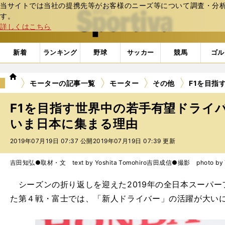
当サイトでは当社の提携先等がお客様のニーズ等について調査・分析し
web Sportiva (webスポルティーバ)
す。
詳しくはこちら
新着
ランキング
野球
サッカー
競馬
ゴル
we
モーターの記事一覧
モーター
その他
F1を目指
b
ス
F1を目指す世界中の若手有望ドライ
ポ
ル
いま日本に集まる理由
テ
2019年07月19日 07:37 公開
2019年07月19日 07:39 更新
ィ
ー
バ
吉田知弘●取材・文 text by Yoshita Tomohiro
吉田成信●撮影 photo by Yo
シーズンの折り返しを迎えた2019年の全日本スーパー
た第４戦・富士では、「新人ドライバー」の活躍が大い