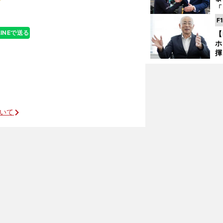
「
な
F
ど
LINEで送る
【
ホ
揮
「
で
千葉での王座奪還へ前を向く
ついて