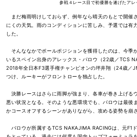
参戦４レース目で初優勝を遂げたアレ
まだ梅雨明けしておらず、例年なら晴天のもとで開催さ
にくの天気。雨のコンディションに苦しみ、予選では有力
した。
そんななかでポールポジションを獲得したのは、今季か
いるスペイン出身のアレックス・パロウ（22歳／TCS NAK
2018年全日本F3選手権チャンピオンの坪井翔（24歳／JMS 
つけ、ルーキーがフロントローを独占した。
決勝レースはさらに雨脚が強まり、各車が巻き上げるウ
悪い状況となる。そのような悪環境でも、パロウは最後
かコースオフするシーンがありながら、攻める姿勢を崩
バロウが所属するTCS NAKAJIMA RACINGは、元
をとっている。過去には何度も国内トップフォーミュラを