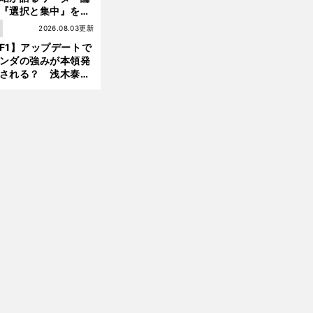
『選択と集中』をし
ければ、部下の心は
1
2026.08.03更新
んどん離れていく」
F1】アップデートで
ンダの強みが本領発
される？ 浅木泰昭
レッドブルの位置ま
戻れる可能性も」
前
へ