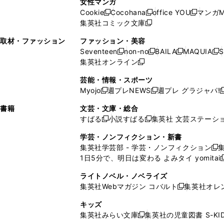
女性マンガ
開
く
く
開
ウ
い
ウ
い
ド
ウ
ド
Cookie
Cocohana
office YOU
マンガM
く
く
新
新
新
ィ
ウ
ィ
ウ
ウ
で
ウ
集英社コミック文庫
し
新
し
し
ン
ィ
ン
ィ
で
開
で
い
し
い
い
ド
ン
ド
ン
取材・ファッション
ファッション・美容
開
く
開
ウ
い
ウ
ウ
ウ
ド
ウ
ド
Seventeen
non-no
BAILA
MAQUIA
S
く
く
新
新
新
新
ィ
ウ
ィ
ィ
で
ウ
で
ウ
集英社オンライン
し
新
し
し
し
ン
ィ
ン
ン
開
で
開
で
い
し
い
い
い
ド
ン
ド
ド
芸能・情報・スポーツ
く
開
く
開
ウ
い
ウ
ウ
ウ
ウ
ド
ウ
ウ
Myojo
週プレNEWS
週プレ グラジャパ!
く
く
新
新
新
ィ
ウ
ィ
ィ
ィ
で
ウ
で
で
し
し
ン
ィ
ン
ン
ン
書籍
文芸・文庫・総合
開
で
開
開
い
い
ド
ン
ド
ド
ド
すばる
小説すばる
集英社 文芸ステーシ
く
開
く
く
新
新
ウ
ウ
ウ
ド
ウ
ウ
ウ
く
し
し
ィ
ィ
学芸・ノンフィクション・新書
で
ウ
で
で
で
い
い
ン
ン
集英社学芸部 - 学芸・ノンフィクション
開
で
開
開
開
新
ウ
ウ
ド
ド
1日5分で、明日は変わる よみタイ yomitai
く
開
く
く
く
し
新
ィ
ィ
ウ
ウ
く
い
ン
ン
ライトノベル・ノベライズ
で
で
ウ
ド
ド
集英社Webマガジン コバルト
集英社オレ
開
開
新
ィ
ウ
ウ
く
く
し
ン
キッズ
で
で
い
ド
集英社みらい文庫
集英社の児童図書 S-KID
開
開
新
ウ
ウ