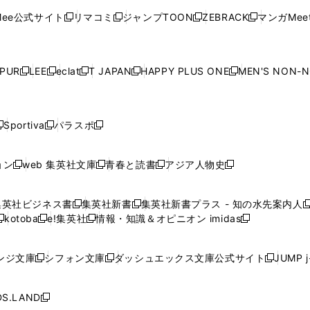
く
く
開
く
く
く
ウ
ウ
ウ
ウ
ウ
ド
ウ
ド
ウ
ド
ウ
ド
ee公式サイト
リマコミ
ジャンプTOON
ZEBRACK
マンガMeet
く
新
新
新
新
ィ
ィ
ィ
ィ
ィ
ウ
で
ウ
で
ウ
で
ウ
し
し
し
し
ン
ン
ン
ン
ン
で
開
で
開
で
開
で
い
い
い
い
ド
ド
ド
ド
ド
開
く
開
く
開
く
開
ウ
ウ
ウ
ウ
ウ
ウ
ウ
ウ
ウ
PUR
LEE
eclat
T JAPAN
HAPPY PLUS ONE
MEN'S NON-
く
く
く
く
新
新
新
新
新
ィ
ィ
ィ
ィ
で
で
で
で
で
し
し
し
し
し
ン
ン
ン
ン
開
開
開
開
開
い
い
い
い
い
ド
ド
ド
ド
く
く
く
く
く
ウ
ウ
ウ
ウ
ウ
ウ
ウ
ウ
ウ
Sportiva
パラスポ
新
新
ィ
ィ
ィ
ィ
ィ
で
で
で
で
し
し
し
ン
ン
ン
ン
ン
開
開
開
開
い
い
い
ド
ド
ド
ド
ド
ョン
web 集英社文庫
青春と読書
アジア人物史
く
く
く
く
新
新
新
新
ウ
ウ
ウ
ウ
ウ
ウ
ウ
ウ
し
し
し
し
ィ
ィ
ィ
で
で
で
で
で
い
い
い
い
ン
ン
ン
集英社ビジネス書
集英社新書
集英社新書プラス - 知の水先案内人
開
開
開
開
開
新
新
新
ウ
ウ
ウ
ウ
ド
ド
ド
kotoba
e!集英社
情報・知識＆オピニオン imidas
く
く
く
く
く
新
し
新
し
新
ィ
ィ
ィ
ィ
ウ
ウ
ウ
し
し
い
し
い
し
ン
ン
ン
ン
で
で
で
い
い
ウ
い
ウ
い
ド
ド
ド
ド
ンジ文庫
シフォン文庫
ダッシュエックス文庫公式サイト
JUMP 
開
開
開
新
新
新
ウ
ウ
ィ
ウ
ィ
ウ
ウ
ウ
ウ
ウ
く
く
く
し
し
し
ィ
ィ
ン
ィ
ン
ィ
で
で
で
で
い
い
い
ン
ン
ド
ン
ド
ン
S.LAND
開
開
開
開
新
ウ
ウ
ウ
ド
ド
ウ
ド
ウ
ド