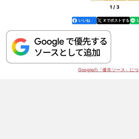
1 / 3
いいね
Xでポストする
line
faceboo
x
k
、
・
Googleの「優先ソース」に