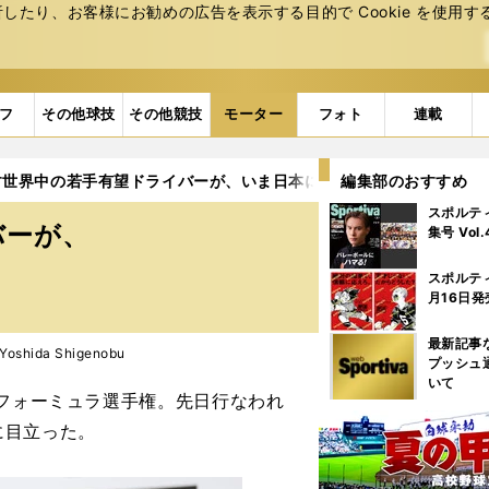
たり、お客様にお勧めの広告を表⽰する⽬的で Cookie を使⽤す
フ
その他球技
その他競技
モーター
フォト
連載
す世界中の若手有望ドライバーが、いま日本に集まる理由
編集部のおすすめ
スポルテ
バーが、
集号 Vol
スポルテ
月16日発
最新記事
shida Shigenobu
プッシュ
いて
フォーミュラ選手権。先日行なわれ
に目立った。