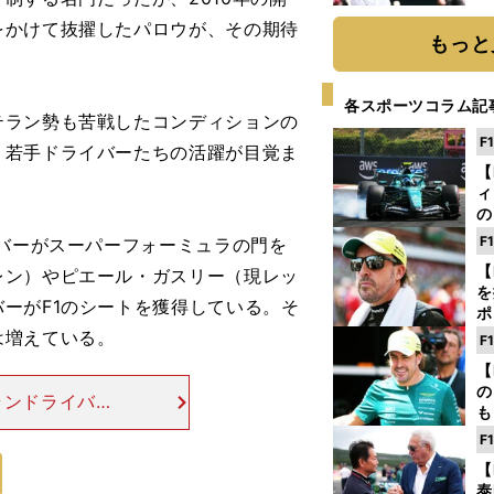
球
をかけて抜擢したパロウが、その期待
もっと
各スポーツコラム記
ラン勢も苦戦したコンディションの
F
。若手ドライバーたちの活躍が目覚ま
【
ィ
の
を
F
バーがスーパーフォーミュラの門を
ソ
【
レン）やピエール・ガスリー（現レッ
を
ーがF1のシートを獲得している。そ
ポ
テ
は増えている。
F
ー
【
の
ランドライバー
も
に走りこむ時間
ン
F
のは困難だから
優
【
る
泰