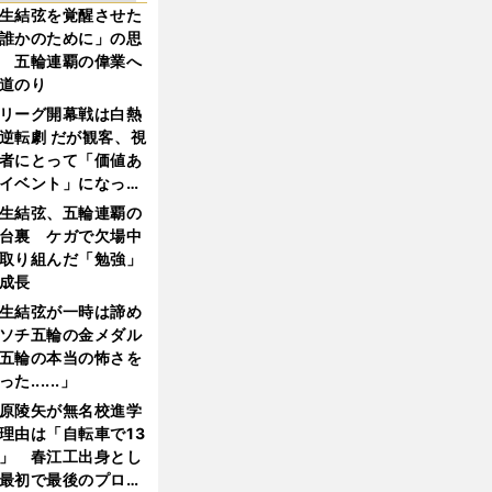
生結弦を覚醒させた
誰かのために」の思
 五輪連覇の偉業へ
道のり
リーグ開幕戦は白熱
逆転劇 だが観客、視
者にとって「価値あ
イベント」になって
たか
生結弦、五輪連覇の
台裏 ケガで欠場中
取り組んだ「勉強」
成長
生結弦が一時は諦め
ソチ五輪の金メダル
五輪の本当の怖さを
った......」
原陵矢が無名校進学
理由は「自転車で13
」 春江工出身とし
最初で最後のプロ野