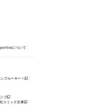
Sportivaについて
ャンプルーキー！
新
し
い
ウ
ャンプ
新
ィ
社コミック文庫
し
新
ン