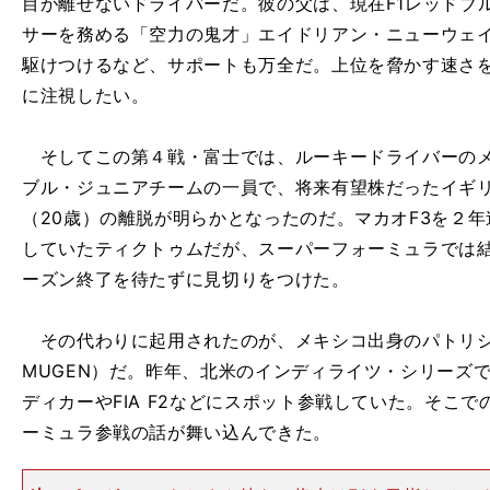
目が離せないドライバーだ。彼の父は、現在F1レッドブ
サーを務める「空力の鬼才」エイドリアン・ニューウェ
駆けつけるなど、サポートも万全だ。上位を脅かす速さ
に注視したい。
そしてこの第４戦・富士では、ルーキードライバーのメ
ブル・ジュニアチームの一員で、将来有望株だったイギ
（20歳）の離脱が明らかとなったのだ。マカオF3を２年
していたティクトゥムだが、スーパーフォーミュラでは
ーズン終了を待たずに見切りをつけた。
その代わりに起用されたのが、メキシコ出身のパトリシオ
MUGEN）だ。昨年、北米のインディライツ・シリーズ
ディカーやFIA F2などにスポット参戦していた。そこ
ーミュラ参戦の話が舞い込んできた。