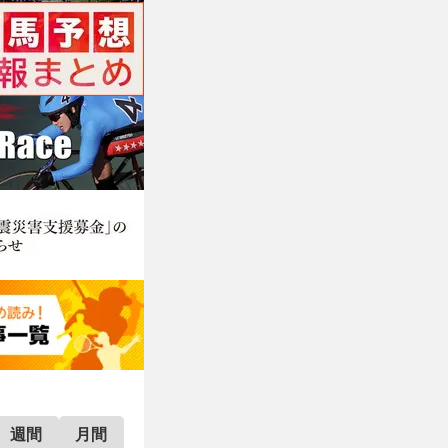
週間
月間