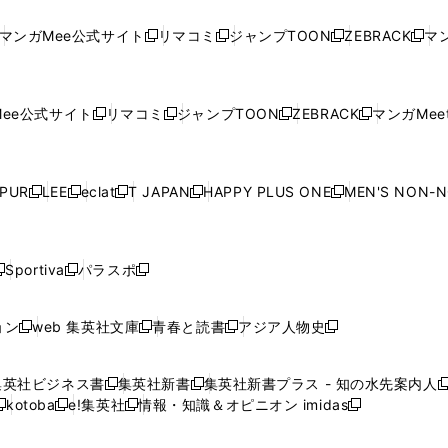
し
い
し
い
し
い
し
ド
ド
ン
ド
ド
ド
い
ウ
い
ウ
い
ウ
い
ウ
ウ
ド
ウ
ウ
ウ
マンガMee公式サイト
リマコミ
ジャンプTOON
ZEBRACK
マン
新
新
新
新
ウ
ィ
ウ
ィ
ウ
ィ
ウ
で
で
ウ
で
で
で
し
し
し
し
し
ィ
ン
ィ
ン
ィ
ン
ィ
開
開
で
開
開
開
い
い
い
い
い
ン
ド
ン
ド
ン
ド
ン
く
く
開
く
く
く
ウ
ウ
ウ
ウ
ウ
ド
ウ
ド
ウ
ド
ウ
ド
ee公式サイト
リマコミ
ジャンプTOON
ZEBRACK
マンガMeet
く
新
新
新
新
ィ
ィ
ィ
ィ
ィ
ウ
で
ウ
で
ウ
で
ウ
し
し
し
し
ン
ン
ン
ン
ン
で
開
で
開
で
開
で
い
い
い
い
ド
ド
ド
ド
ド
開
く
開
く
開
く
開
ウ
ウ
ウ
ウ
ウ
ウ
ウ
ウ
ウ
PUR
LEE
eclat
T JAPAN
HAPPY PLUS ONE
MEN'S NON-
く
く
く
く
新
新
新
新
新
ィ
ィ
ィ
ィ
で
で
で
で
で
し
し
し
し
し
ン
ン
ン
ン
開
開
開
開
開
い
い
い
い
い
ド
ド
ド
ド
く
く
く
く
く
ウ
ウ
ウ
ウ
ウ
ウ
ウ
ウ
ウ
Sportiva
パラスポ
新
新
ィ
ィ
ィ
ィ
ィ
で
で
で
で
し
し
し
ン
ン
ン
ン
ン
開
開
開
開
い
い
い
ド
ド
ド
ド
ド
ョン
web 集英社文庫
青春と読書
アジア人物史
く
く
く
く
新
新
新
新
ウ
ウ
ウ
ウ
ウ
ウ
ウ
ウ
し
し
し
し
ィ
ィ
ィ
で
で
で
で
で
い
い
い
い
ン
ン
ン
集英社ビジネス書
集英社新書
集英社新書プラス - 知の水先案内人
開
開
開
開
開
新
新
新
ウ
ウ
ウ
ウ
ド
ド
ド
kotoba
e!集英社
情報・知識＆オピニオン imidas
く
く
く
く
く
新
し
新
し
新
ィ
ィ
ィ
ィ
ウ
ウ
ウ
し
し
い
し
い
し
ン
ン
ン
ン
で
で
で