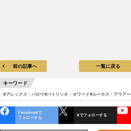
前の記事へ
一覧に戻る
キーワード
#アレックス・パロウ
#パトリシオ・オワード
#ルーカス・アウアー
ebo
X
YouTube
Facebookで
Xでフォローする
ok
フォローする