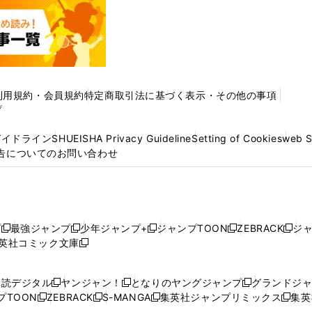
利用規約・会員規約
特定商取引法に基づく表示・その他の事項
プ
ガイドライン
SHUEISHA Privacy Guideline
Setting of Cookies
web 
告についてのお問い合わせ
プ
最強ジャンプ
少年ジャンプ+
ジャンプTOON
ZEBRACK
ジ
新
新
新
新
新
英社コミック文庫
し
新
し
し
し
し
い
い
し
い
い
い
ウ
ウ
い
ウ
ウ
ウ
購読デジタル
ヤンジャン！
となりのヤングジャンプ
グランドジ
新
新
新
ィ
ィ
ウ
ィ
ィ
ィ
プTOON
ZEBRACK
S-MANGA
集英社ジャンプリミックス
集英
新
し
新
し
新
し
新
ン
ン
ィ
ン
ン
ン