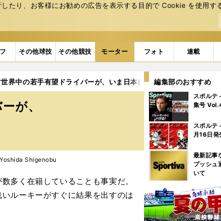
たり、お客様にお勧めの広告を表⽰する⽬的で Cookie を使⽤す
フ
その他球技
その他競技
モーター
フォト
連載
す世界中の若手有望ドライバーが、いま日本に集まる理由
編集部のおすすめ
2ペー
スポルテ
バーが、
集号 Vol
スポルテ
月16日発
最新記事
shida Shigenobu
プッシュ
いて
数多く在籍していることも事実だ。
浅いルーキーがすぐに結果を出すのは