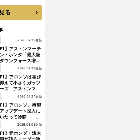
 それでもプロではな
大学進学を選ぶ理由
見る
事
1
2026.07.29更新
F1】アストンマーテ
ン・ホンダ「最大級
ダウンフォース増」
実現するも、アロン
1
2026.07.29更新
が苦言を呈した理由
F1】アロンソは喜び
抑えて小さくガッツ
ーズ アストンマー
ィン・ホンダが「レ
1
2026.07.24更新
ス」に戻ってきた
F1】アロンソ、待望
アップデート投入に
いたって冷静 「ハ
ガリーGPが僕らに
1
2026.08.03更新
前
しいサーキットであ
へ
F1】元ホンダ・浅木
ことを願う」
昭が語るリーダー論