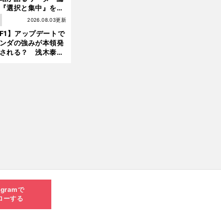
『選択と集中』をし
ければ、部下の心は
1
2026.08.03更新
んどん離れていく」
F1】アップデートで
ンダの強みが本領発
される？ 浅木泰昭
レッドブルの位置ま
戻れる可能性も」
agramで
ローする