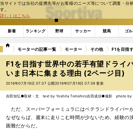
当サイトでは当社の提携先等がお客様のニーズ等について調査・分析し
web Sportiva (webスポルティーバ)
す。
詳しくはこちら
新着
ランキング
野球
サッカー
競馬
ゴル
we
モーターの記事一覧
モーター
その他
F1を目指
b
ス
F1を目指す世界中の若手有望ドライ
ポ
ル
いま日本に集まる理由 (2ページ目)
テ
2019年07月19日 07:37 公開
2019年07月19日 07:39 更新
ィ
ー
バ
吉田知弘●取材・文 text by Yoshita Tomohiro
吉田成信●撮影 photo by Yo
ただ、スーパーフォーミュラにはベテランドライバーが
なぜならば、週末に走りこむ時間が少ないため、経験の
困難だからだ。