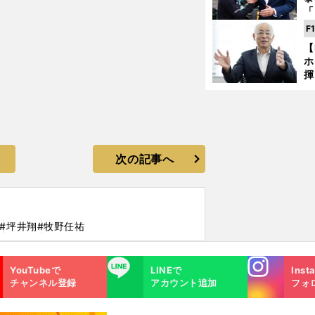
「
な
F
ど
【
ホ
揮
「
で
次の記事へ
#坪井翔
#牧野任祐
Instagra
LINE
YouTubeで
LINEで
Inst
m
チャンネル登録
アカウント追加
フォ