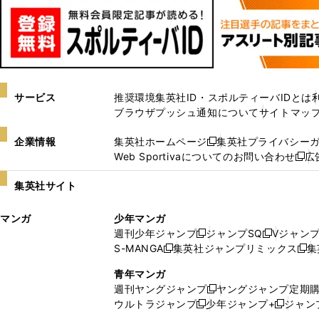
サービス
推奨環境
集英社ID・スポルティーバIDとは
ブラウザプッシュ通知について
サイトマッ
企業情報
集英社ホームページ
集英社プライバシー
新
Web Sportivaについてのお問い合わせ
広
し
新
い
し
集英社サイト
ウ
い
ィ
ウ
マンガ
少年マンガ
ン
ィ
週刊少年ジャンプ
ジャンプSQ
Vジャン
ド
ン
新
新
S-MANGA
集英社ジャンプリミックス
集
ウ
ド
新
し
し
新
で
ウ
し
い
い
し
青年マンガ
開
で
い
ウ
ウ
い
週刊ヤングジャンプ
ヤングジャンプ定期
新
く
開
ウ
ィ
ィ
ウ
ウルトラジャンプ
少年ジャンプ+
ジャン
新
し
新
く
ィ
ン
ン
ィ