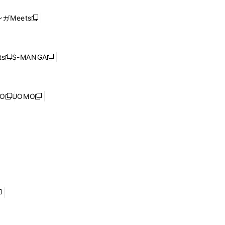
い
し
ド
ウ
い
ウ
ガMeets
新
ィ
ウ
で
し
ン
ィ
開
い
ド
ン
く
ウ
ウ
ド
s
S-MANGA
新
新
ィ
で
ウ
し
し
ン
開
で
い
い
ド
く
開
ウ
ウ
ウ
NO
UOMO
く
新
新
ィ
ィ
で
し
し
ン
ン
開
い
い
ド
ド
く
ウ
ウ
ウ
ウ
ィ
ィ
で
で
ン
ン
開
開
ド
ド
く
く
ウ
ウ
で
で
開
開
く
く
し
い