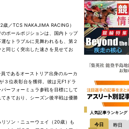
TCS NAKAJIMA RACING）
でのポールポジションは、国内トップ
不運なトラブルに見舞われるも、第２
ウと同じく突出した速さを見せてお
一員であるオーストリア出身のルーカ
ark）が３位表彰台を獲得。彼は元F1ドラ
ーパーフォーミュラ参戦を目標にして
れてきており、シーズン後半戦は優勝
人気記事ランキング
リソン・ニューウェイ（20歳）も
今日
昨日