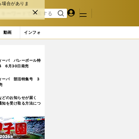
る場合がありま
マイペ
閉じ
検索
メニュ
ー
る
す
ジ
る
動画
インフォ
ジ目
ィーバ バレーボール特
.4 6月30日発売
ィーバ 部活特集号 3
売
などのお知らせが届く
通知を受け取る方法につ