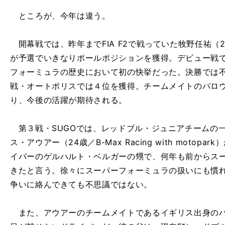
ところが、今年は違う。
開幕戦では、昨年までFIA F2で戦っていた牧野任祐（22歳／
が予選でいきなりポールポジションを獲得。デビュー戦
フォーミュラの歴史において初の快挙だった。決勝では
戦・オートポリスでは４位を獲得。チームメイトのパロ
り、今後の活躍が期待される。
第３戦・SUGOでは、レッドブル・ジュニアチームの
ス・アウアー（24歳／B-Max Racing with motop
イバーのゲルハルト・ベルガーの甥で、何年も前からス
きたと言う。徐々にスーパーフォーミュラの扱いにも慣
争いに絡んできても不思議ではない。
また、アウアーのチームメイトであるイギリス出身のハ