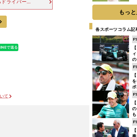
るドライバーの
ト
ためには経由す
く
もっと
ーパーフォーミ
次
各スポーツコラム記
F
LINEで送る
【
ィ
の
を
F
ソ
【
を
ポ
テ
F
ついて
ー
【
の
も
ン
F
優
【
る
泰