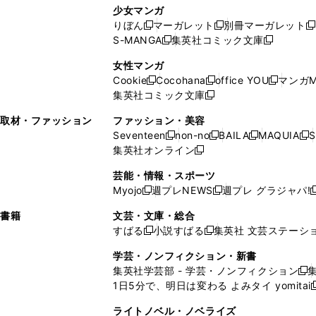
し
い
し
ン
ド
ド
ン
少女マンガ
い
ウ
い
ド
ウ
ウ
ド
りぼん
マーガレット
別冊マーガレット
新
新
新
ウ
ィ
ウ
ウ
で
で
ウ
S-MANGA
集英社コミック文庫
し
新
し
新
ィ
ン
ィ
で
開
開
で
い
し
い
し
ン
ド
ン
女性マンガ
開
く
く
開
ウ
い
ウ
い
ド
ウ
ド
Cookie
Cocohana
office YOU
マンガM
く
く
新
新
新
ィ
ウ
ィ
ウ
ウ
で
ウ
集英社コミック文庫
し
新
し
し
ン
ィ
ン
ィ
で
開
で
い
し
い
い
ド
ン
ド
ン
取材・ファッション
ファッション・美容
開
く
開
ウ
い
ウ
ウ
ウ
ド
ウ
ド
Seventeen
non-no
BAILA
MAQUIA
S
く
く
新
新
新
新
ィ
ウ
ィ
ィ
で
ウ
で
ウ
集英社オンライン
し
新
し
し
し
ン
ィ
ン
ン
開
で
開
で
い
し
い
い
い
ド
ン
ド
ド
芸能・情報・スポーツ
く
開
く
開
ウ
い
ウ
ウ
ウ
ウ
ド
ウ
ウ
Myojo
週プレNEWS
週プレ グラジャパ!
く
く
新
新
新
ィ
ウ
ィ
ィ
ィ
で
ウ
で
で
し
し
ン
ィ
ン
ン
ン
書籍
文芸・文庫・総合
開
で
開
開
い
い
ド
ン
ド
ド
ド
すばる
小説すばる
集英社 文芸ステーシ
く
開
く
く
新
新
ウ
ウ
ウ
ド
ウ
ウ
ウ
く
し
し
ィ
ィ
学芸・ノンフィクション・新書
で
ウ
で
で
で
い
い
ン
ン
集英社学芸部 - 学芸・ノンフィクション
開
で
開
開
開
新
ウ
ウ
ド
ド
1日5分で、明日は変わる よみタイ yomitai
く
開
く
く
く
し
新
ィ
ィ
ウ
ウ
く
い
ン
ン
ライトノベル・ノベライズ
で
で