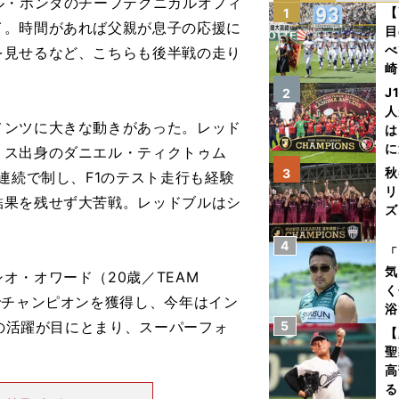
ル・ホンダのチーフテクニカルオフィ
【
1
イ。時間があれば父親が息子の応援に
目
べ
を見せるなど、こちらも後半戦の走り
崎
「
J
2
て
人
ンツに大きな動きがあった。レッド
は
に
リス出身のダニエル・ティクトゥム
と
秋
3
連続で制し、F1のテスト走行も経験
リ
結果を残せず大苦戦。レッドブルはシ
ズ
4
を
「
気
・オワード（20歳／TEAM
く
でチャンピオンを獲得し、今年はイン
浴
での活躍が目にとまり、スーパーフォ
5
太
【
ァ
聖
高
る