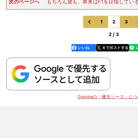
次のページへ
もちろん彼も、将来はF1を目指してい
ひとり。スーパーフォーミュラについては、「F1に行く
べきカテゴリーだ」と語っている。シーズン後半戦はス
ュラで結果を残すこと
1
2
3
のページへ
のページへ
前
2 / 3
いいね
Xでポストする
line
faceboo
x
k
Googleの「優先ソース」に