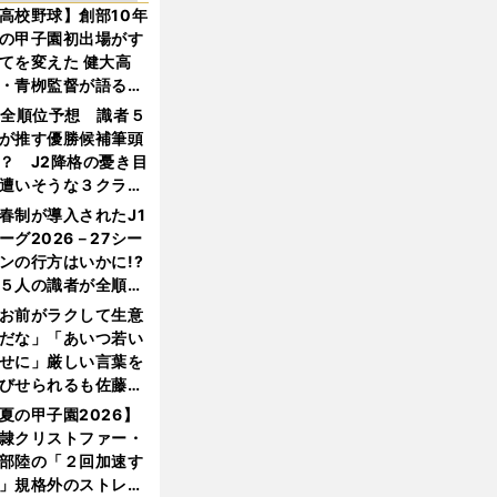
高校野球】創部10年
の甲子園初出場がす
てを変えた 健大高
・青栁監督が語る
機動破壊」はこうし
1全順位予想 識者５
生まれた
が推す優勝候補筆頭
？ J2降格の憂き目
遭いそうな３クラブ
は？
春制が導入されたJ1
ーグ2026－27シー
ンの行方はいかに!?
５人の識者が全順位
大胆予想
お前がラクして生意
だな」「あいつ若い
せに」厳しい言葉を
びせられるも佐藤慎
郎が貫いた誇りとフ
夏の甲子園2026】
ンへの思い
隷クリストファー・
部陸の「２回加速す
」規格外のストレー