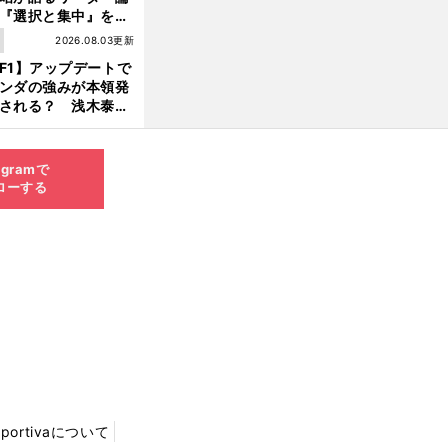
『選択と集中』をし
ければ、部下の心は
1
2026.08.03更新
んどん離れていく」
F1】アップデートで
ンダの強みが本領発
される？ 浅木泰昭
レッドブルの位置ま
戻れる可能性も」
agramで
ローする
Sportivaについて