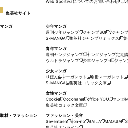
Web Sportivaについてのお問い合わせ
広
し
新
い
し
集英社サイト
ウ
い
ィ
ウ
マンガ
少年マンガ
ン
ィ
週刊少年ジャンプ
ジャンプSQ
Vジャン
ド
ン
新
新
S-MANGA
集英社ジャンプリミックス
集
ウ
ド
新
し
し
新
で
ウ
し
い
い
し
青年マンガ
開
で
い
ウ
ウ
い
週刊ヤングジャンプ
ヤングジャンプ定期
新
く
開
ウ
ィ
ィ
ウ
ウルトラジャンプ
少年ジャンプ+
ジャン
新
し
新
く
ィ
ン
ン
ィ
し
い
し
ン
ド
ド
ン
少女マンガ
い
ウ
い
ド
ウ
ウ
ド
りぼん
マーガレット
別冊マーガレット
新
新
新
ウ
ィ
ウ
ウ
で
で
ウ
S-MANGA
集英社コミック文庫
し
新
し
新
ィ
ン
ィ
で
開
開
で
い
し
い
し
ン
ド
ン
女性マンガ
開
く
く
開
ウ
い
ウ
い
ド
ウ
ド
Cookie
Cocohana
office YOU
マンガM
く
く
新
新
新
ィ
ウ
ィ
ウ
ウ
で
ウ
集英社コミック文庫
し
新
し
し
ン
ィ
ン
ィ
で
開
で
い
し
い
い
ド
ン
ド
ン
取材・ファッション
ファッション・美容
開
く
開
ウ
い
ウ
ウ
ウ
ド
ウ
ド
Seventeen
non-no
BAILA
MAQUIA
S
く
く
新
新
新
新
ィ
ウ
ィ
ィ
で
ウ
で
ウ
集英社オンライン