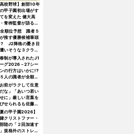
高校野球】創部10年
の甲子園初出場がす
てを変えた 健大高
・青栁監督が語る
機動破壊」はこうし
1全順位予想 識者５
生まれた
が推す優勝候補筆頭
？ J2降格の憂き目
遭いそうな３クラブ
は？
春制が導入されたJ1
ーグ2026－27シー
ンの行方はいかに!?
５人の識者が全順位
大胆予想
お前がラクして生意
だな」「あいつ若い
せに」厳しい言葉を
びせられるも佐藤慎
郎が貫いた誇りとフ
夏の甲子園2026】
ンへの思い
隷クリストファー・
部陸の「２回加速す
」規格外のストレー