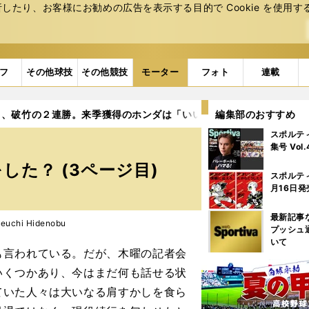
たり、お客様にお勧めの広告を表⽰する⽬的で Cookie を使⽤す
フ
その他球技
その他競技
モーター
フォト
連載
ソ、破竹の２連勝。来季獲得のホンダは「いい買い物」をした？
編集部のおすすめ
スポルテ
集号 Vol
た？ (3ページ目)
スポルテ
月16日発
最新記事
chi Hidenobu
プッシュ
いて
言われている。だが、木曜の記者会
いくつかあり、今はまだ何も話せる状
ていた人々は大いなる肩すかしを食ら