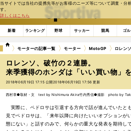
当サイトでは当社の提携先等がお客様のニーズ等について調査・分析し
web Sportiva (webスポルティーバ)
す。
詳しくはこちら
新着
ランキング
野球
サッカー
競馬
ゴル
we
モーターの記事一覧
モーター
MotoGP
ロレン
b
ス
ロレンソ、破竹の２連勝。
ポ
ル
来季獲得のホンダは「いい買い物」をし
テ
2018年06月19日 17:15 公開
2018年06月19日 17:56 更新
ィ
ー
バ
西村章●取材・文 text by Nishimura Akira
竹内秀信●撮影 photo by Takeu
実際に、ペドロサは引退する方向で話が進んでいたとも
見でペドロサは、「来年以降に向けたいいオプションが
態にない」と話すのみで、何らかの重大な発表を期待し