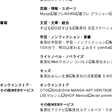
し
新
し
し
し
ン
ィ
ン
ン
開
で
開
で
い
し
い
い
い
ド
ン
ド
ド
芸能・情報・スポーツ
く
開
く
開
ウ
い
ウ
ウ
ウ
ウ
ド
ウ
ウ
Myojo
週プレNEWS
週プレ グラジャパ!
く
く
新
新
新
ィ
ウ
ィ
ィ
ィ
で
ウ
で
で
し
し
ン
ィ
ン
ン
ン
書籍
文芸・文庫・総合
開
で
開
開
い
い
ド
ン
ド
ド
ド
すばる
小説すばる
集英社 文芸ステーシ
く
開
く
く
新
新
ウ
ウ
ウ
ド
ウ
ウ
ウ
く
し
し
ィ
ィ
学芸・ノンフィクション・新書
で
ウ
で
で
で
い
い
ン
ン
集英社学芸部 - 学芸・ノンフィクション
開
で
開
開
開
新
ウ
ウ
ド
ド
1日5分で、明日は変わる よみタイ yomitai
く
開
く
く
く
し
新
ィ
ィ
ウ
ウ
く
い
ン
ン
ライトノベル・ノベライズ
で
で
ウ
ド
ド
集英社Webマガジン コバルト
集英社オレ
開
開
新
ィ
ウ
ウ
く
く
し
ン
キッズ
で
で
い
ド
集英社みらい文庫
集英社の児童図書 S-KID
開
開
新
ウ
ウ
く
く
し
ィ
オンラインストア・
オンラインストア
で
い
ン
その他WEBサービス
OTO
SHUEISHA MANGA-ART HERITAGE
開
新
ウ
ド
LEEマルシェ
SHOP Marisol
eclat prem
く
し
新
新
ィ
ウ
い
し
し
ン
その他WEBサービス
で
ウ
い
い
ド
集英社アドナビ
集英社エディターズ・ラ
開
新