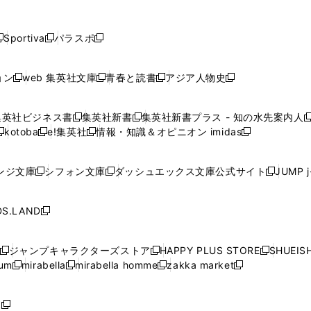
し
し
し
し
し
ン
ン
ン
ン
開
開
開
開
開
い
い
い
い
い
ド
ド
ド
ド
く
く
く
く
く
ウ
ウ
ウ
ウ
ウ
ウ
ウ
ウ
ウ
Sportiva
パラスポ
新
新
ィ
ィ
ィ
ィ
ィ
で
で
で
で
し
し
し
ン
ン
ン
ン
ン
開
開
開
開
い
い
い
ド
ド
ド
ド
ド
ョン
web 集英社文庫
青春と読書
アジア人物史
く
く
く
く
新
新
新
新
ウ
ウ
ウ
ウ
ウ
ウ
ウ
ウ
し
し
し
し
ィ
ィ
ィ
で
で
で
で
で
い
い
い
い
ン
ン
ン
集英社ビジネス書
集英社新書
集英社新書プラス - 知の水先案内人
開
開
開
開
開
新
新
新
ウ
ウ
ウ
ウ
ド
ド
ド
kotoba
e!集英社
情報・知識＆オピニオン imidas
く
く
く
く
く
新
し
新
し
新
ィ
ィ
ィ
ィ
ウ
ウ
ウ
し
し
い
し
い
し
ン
ン
ン
ン
で
で
で
い
い
ウ
い
ウ
い
ド
ド
ド
ド
ンジ文庫
シフォン文庫
ダッシュエックス文庫公式サイト
JUMP 
開
開
開
新
新
新
ウ
ウ
ィ
ウ
ィ
ウ
ウ
ウ
ウ
ウ
く
く
く
し
し
し
ィ
ィ
ン
ィ
ン
ィ
で
で
で
で
い
い
い
ン
ン
ド
ン
ド
ン
S.LAND
開
開
開
開
新
ウ
ウ
ウ
ド
ド
ウ
ド
ウ
ド
く
く
く
く
し
ィ
ィ
ィ
ウ
ウ
で
ウ
で
ウ
い
ン
ン
ン
ジャンプキャラクターズストア
HAPPY PLUS STORE
SHUEIS
で
で
開
で
開
で
新
新
新
ウ
ド
ド
ド
ium
mirabella
mirabella homme
zakka market
開
開
く
開
く
開
し
新
新
新
し
新
し
ィ
ウ
ウ
ウ
く
く
く
く
い
し
し
い
し
し
い
ン
で
で
で
ウ
い
い
ウ
い
い
ウ
ド
ボ
開
開
開
新