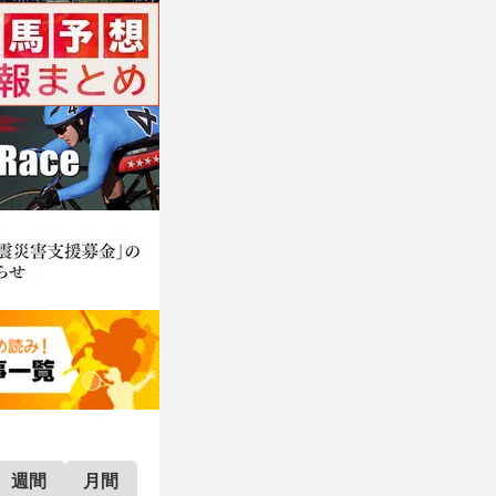
週間
月間