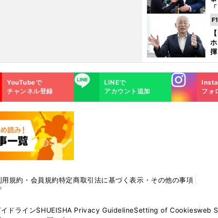
「
な
F
ど
【
ホ
揮
「
で
Instagra
LINE
YouTubeで
LINEで
Inst
m
チャンネル登録
アカウント追加
フォ
利用規約・会員規約
特定商取引法に基づく表示・その他の事項
プ
ガイドライン
SHUEISHA Privacy Guideline
Setting of Cookies
web 