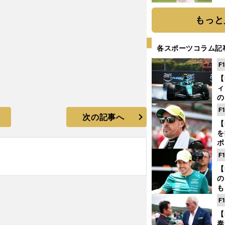
ト
く
もっと
各スポーツコラム記
F
【
ィ
の
を
F
次の記事へ
ソ
【
を
ポ
テ
F
ー
【
の
も
ン
F
優
【
る
泰