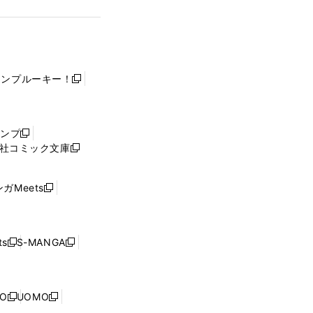
ャンプルーキー！
新
し
い
ウ
ャンプ
新
ィ
社コミック文庫
し
新
ン
い
し
ド
ウ
い
ウ
ガMeets
新
ィ
ウ
で
し
ン
ィ
開
い
ド
ン
く
ウ
ウ
ド
s
S-MANGA
新
新
ィ
で
ウ
し
し
ン
開
で
い
い
ド
く
開
ウ
ウ
ウ
NO
UOMO
く
新
新
ィ
ィ
で