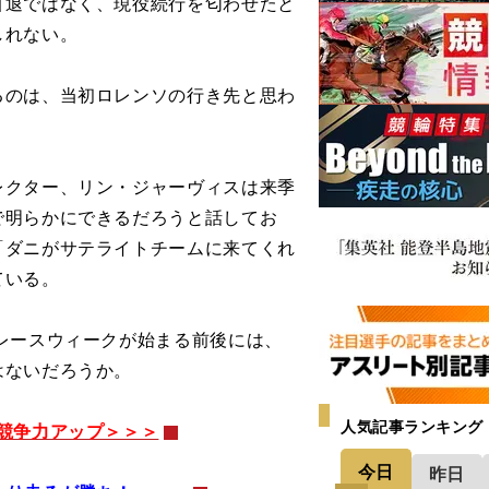
引退ではなく、現役続行を匂わせたと
しれない。
のは、当初ロレンソの行き先と思わ
クター、リン・ジャーヴィスは来季
で明らかにできるだろうと話してお
「ダニがサテライトチームに来てくれ
ている。
レースウィークが始まる前後には、
はないだろうか。
人気記事ランキング
競争力アップ＞＞＞
今日
昨日