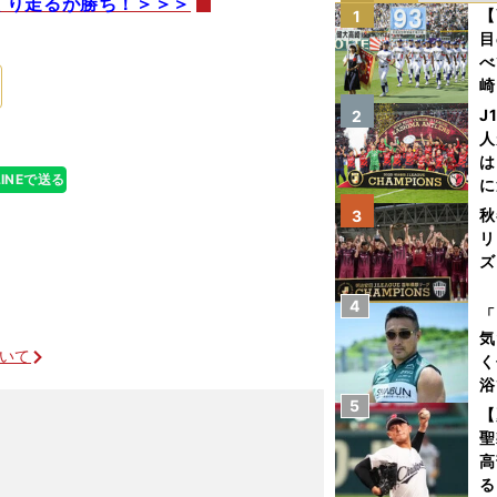
くり走るが勝ち！＞＞＞
【
1
目
べ
崎
「
J
2
て
人
は
LINEで送る
に
と
秋
3
リ
ズ
4
を
「
気
ついて
く
浴
5
太
【
ァ
聖
高
る