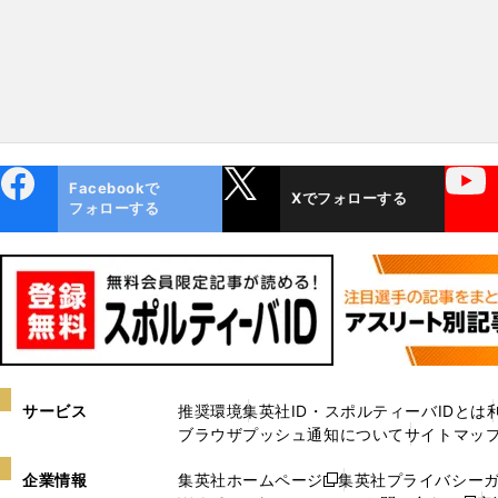
ebo
X
YouTube
Facebookで
Xでフォローする
ok
フォローする
サービス
推奨環境
集英社ID・スポルティーバIDとは
ブラウザプッシュ通知について
サイトマッ
企業情報
集英社ホームページ
集英社プライバシー
新