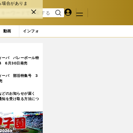
る場合がありま
マイペ
閉じ
検索
メニュ
ー
る
す
ジ
る
動画
インフォ
3ページ目
ィーバ バレーボール特
.4 6月30日発売
ィーバ 部活特集号 3
売
などのお知らせが届く
通知を受け取る方法につ