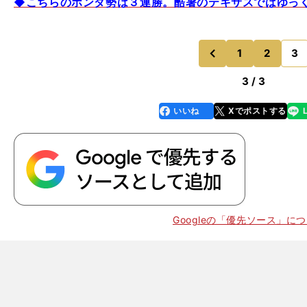
◆こちらのホンダ勢は３連勝。酷暑のテキサスではゆっ
1
2
3
のページへ
前
3 / 3
いいね
Xでポストする
line
faceboo
x
k
Googleの「優先ソース」に