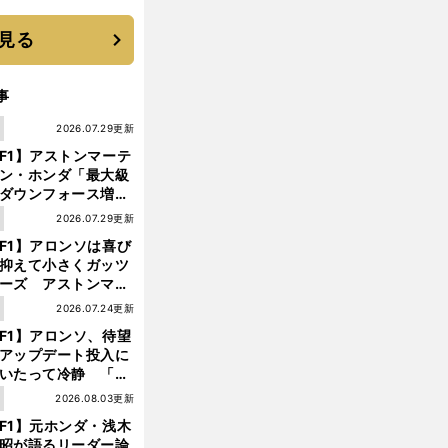
 それでもプロではな
大学進学を選ぶ理由
見る
事
1
2026.07.29更新
F1】アストンマーテ
ン・ホンダ「最大級
ダウンフォース増」
実現するも、アロン
1
2026.07.29更新
が苦言を呈した理由
F1】アロンソは喜び
抑えて小さくガッツ
ーズ アストンマー
ィン・ホンダが「レ
お
、
・
1
2026.07.24更新
客さんではなかったアロンソ
深夜の激走でトヨタがル
マン初制覇
ス」に戻ってきた
F1】アロンソ、待望
アップデート投入に
いたって冷静 「ハ
ガリーGPが僕らに
1
2026.08.03更新
しいサーキットであ
F1】元ホンダ・浅木
ことを願う」
昭が語るリーダー論