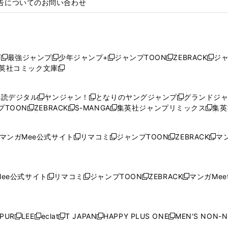
告についてのお問い合わせ
プ
最強ジャンプ
少年ジャンプ+
ジャンプTOON
ZEBRACK
ジ
新
新
新
新
新
英社コミック文庫
し
新
し
し
し
し
い
い
し
い
い
い
ウ
ウ
い
ウ
ウ
ウ
購読デジタル
ヤンジャン！
となりのヤングジャンプ
グランドジ
新
新
新
ィ
ィ
ウ
ィ
ィ
ィ
プTOON
ZEBRACK
S-MANGA
集英社ジャンプリミックス
集英
新
し
新
し
新
し
新
ン
ン
ィ
ン
ン
ン
し
い
し
い
し
い
し
ド
ド
ン
ド
ド
ド
い
ウ
い
ウ
い
ウ
い
ウ
ウ
ド
ウ
ウ
ウ
マンガMee公式サイト
リマコミ
ジャンプTOON
ZEBRACK
マン
新
新
新
新
ウ
ィ
ウ
ィ
ウ
ィ
ウ
で
で
ウ
で
で
で
し
し
し
し
し
ィ
ン
ィ
ン
ィ
ン
ィ
開
開
で
開
開
開
い
い
い
い
い
ン
ド
ン
ド
ン
ド
ン
く
く
開
く
く
く
ウ
ウ
ウ
ウ
ウ
ド
ウ
ド
ウ
ド
ウ
ド
ee公式サイト
リマコミ
ジャンプTOON
ZEBRACK
マンガMeet
く
新
新
新
新
ィ
ィ
ィ
ィ
ィ
ウ
で
ウ
で
ウ
で
ウ
し
し
し
し
ン
ン
ン
ン
ン
で
開
で
開
で
開
で
い
い
い
い
ド
ド
ド
ド
ド
開
く
開
く
開
く
開
ウ
ウ
ウ
ウ
ウ
ウ
ウ
ウ
ウ
PUR
LEE
eclat
T JAPAN
HAPPY PLUS ONE
MEN'S NON-
く
く
く
く
新
新
新
新
新
ィ
ィ
ィ
ィ
で
で
で
で
で