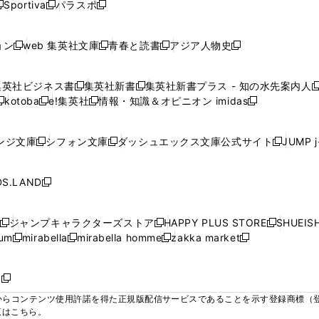
ウ
ウ
ウ
ウ
Sportiva
パラスポ
新
新
ィ
ィ
ィ
ィ
ィ
で
で
で
で
し
し
し
ン
ン
ン
ン
ン
開
開
開
開
い
い
い
ド
ド
ド
ド
ド
ョン
web 集英社文庫
青春と読書
アジア人物史
く
く
く
く
新
新
新
新
ウ
ウ
ウ
ウ
ウ
ウ
ウ
ウ
し
し
し
し
ィ
ィ
ィ
で
で
で
で
で
い
い
い
い
ン
ン
ン
集英社ビジネス書
集英社新書
集英社新書プラス - 知の水先案内人
開
開
開
開
開
新
新
新
ウ
ウ
ウ
ウ
ド
ド
ド
kotoba
e!集英社
情報・知識＆オピニオン imidas
く
く
く
く
く
新
し
新
し
新
ィ
ィ
ィ
ィ
ウ
ウ
ウ
し
し
い
し
い
し
ン
ン
ン
ン
で
で
で
い
い
ウ
い
ウ
い
ド
ド
ド
ド
ンジ文庫
シフォン文庫
ダッシュエックス文庫公式サイト
JUMP 
開
開
開
新
新
新
ウ
ウ
ィ
ウ
ィ
ウ
ウ
ウ
ウ
ウ
く
く
く
し
し
し
ィ
ィ
ン
ィ
ン
ィ
で
で
で
で
い
い
い
ン
ン
ド
ン
ド
ン
S.LAND
開
開
開
開
新
ウ
ウ
ウ
ド
ド
ウ
ド
ウ
ド
く
く
く
く
し
ィ
ィ
ィ
ウ
ウ
で
ウ
で
ウ
い
ン
ン
ン
ジャンプキャラクターズストア
HAPPY PLUS STORE
SHUEIS
で
で
開
で
開
で
新
新
新
ウ
ド
ド
ド
ium
mirabella
mirabella homme
zakka market
開
開
く
開
く
開
し
新
新
新
し
新
し
ィ
ウ
ウ
ウ
く
く
く
く
い
し
し
い
し
し
い
ン
で
で
で
ウ
い
い
ウ
い
い
ウ
ド
ボ
開
開
開
新
ィ
ウ
ウ
ィ
ウ
ウ
ィ
ウ
く
く
く
し
らコンテンツ使用許諾を得た正規版配信サービスであることを示す登録商標（登録番
ン
ィ
ィ
ン
ィ
ィ
ン
で
い
覧はこちら。
ド
ン
ン
ド
ン
ン
ド