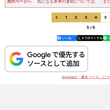
次のページへ
気になる来季の参戦については、「ま
参戦するかもしれないし、他のレースになるかもしれな
っていることは、この週末がただただ楽しかったこと。
ホンダ、TEAM MUG
1
2
3
4
5
のページへ
のページへ
前
5 / 6
いいね
Xでポストする
line
faceboo
x
k
Googleの「優先ソース」に