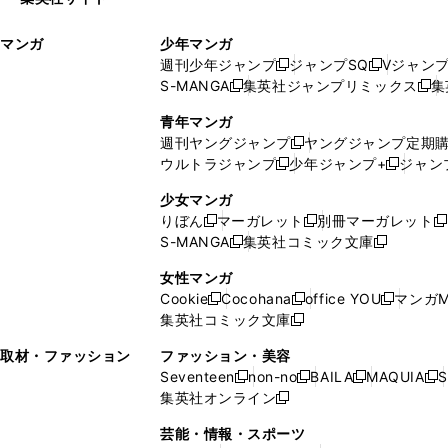
ウ
い
ィ
ウ
マンガ
少年マンガ
ン
ィ
週刊少年ジャンプ
ジャンプSQ
Vジャン
ド
ン
新
新
S-MANGA
集英社ジャンプリミックス
集
ウ
ド
新
し
し
新
で
ウ
し
い
い
し
青年マンガ
開
で
い
ウ
ウ
い
週刊ヤングジャンプ
ヤングジャンプ定期
新
く
開
ウ
ィ
ィ
ウ
ウルトラジャンプ
少年ジャンプ+
ジャン
新
し
新
く
ィ
ン
ン
ィ
し
い
し
ン
ド
ド
ン
少女マンガ
い
ウ
い
ド
ウ
ウ
ド
りぼん
マーガレット
別冊マーガレット
新
新
新
ウ
ィ
ウ
ウ
で
で
ウ
S-MANGA
集英社コミック文庫
し
新
し
新
ィ
ン
ィ
で
開
開
で
い
し
い
し
ン
ド
ン
女性マンガ
開
く
く
開
ウ
い
ウ
い
ド
ウ
ド
Cookie
Cocohana
office YOU
マンガM
く
く
新
新
新
ィ
ウ
ィ
ウ
ウ
で
ウ
集英社コミック文庫
し
新
し
し
ン
ィ
ン
ィ
で
開
で
い
し
い
い
ド
ン
ド
ン
取材・ファッション
ファッション・美容
開
く
開
ウ
い
ウ
ウ
ウ
ド
ウ
ド
Seventeen
non-no
BAILA
MAQUIA
S
く
く
新
新
新
新
ィ
ウ
ィ
ィ
で
ウ
で
ウ
集英社オンライン
し
新
し
し
し
ン
ィ
ン
ン
開
で
開
で
い
し
い
い
い
ド
ン
ド
ド
芸能・情報・スポーツ
く
開
く
開
ウ
い
ウ
ウ
ウ