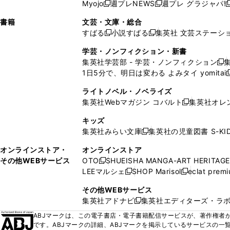
ウ
ド
ウ
ウ
Myojo
週プレNEWS
週プレ グラジャパ!
く
く
新
新
新
ィ
ウ
ィ
ィ
ィ
で
ウ
で
で
し
し
ン
ィ
ン
ン
ン
書籍
文芸・文庫・総合
開
で
開
開
い
い
ド
ン
ド
ド
ド
すばる
小説すばる
集英社 文芸ステーシ
く
開
く
く
新
新
ウ
ウ
ウ
ド
ウ
ウ
ウ
く
し
し
ィ
ィ
学芸・ノンフィクション・新書
で
ウ
で
で
で
い
い
ン
ン
集英社学芸部 - 学芸・ノンフィクション
開
で
開
開
開
新
ウ
ウ
ド
ド
1日5分で、明日は変わる よみタイ yomitai
く
開
く
く
く
し
新
ィ
ィ
ウ
ウ
く
い
ン
ン
ライトノベル・ノベライズ
で
で
ウ
ド
ド
集英社Webマガジン コバルト
集英社オレ
開
開
新
ィ
ウ
ウ
く
く
し
ン
キッズ
で
で
い
ド
集英社みらい文庫
集英社の児童図書 S-KID
開
開
新
ウ
ウ
く
く
し
ィ
オンラインストア・
オンラインストア
で
い
ン
その他WEBサービス
OTO
SHUEISHA MANGA-ART HERITAGE
開
新
ウ
ド
LEEマルシェ
SHOP Marisol
eclat prem
く
し
新
新
ィ
ウ
い
し
し
ン
その他WEBサービス
で
ウ
い
い
ド
集英社アドナビ
集英社エディターズ・ラ
開
新
ィ
ウ
ウ
ウ
く
し
ABJマークは、この電子書店・電子書籍配信サービスが、著作権者か
ン
ィ
ィ
で
い
です。ABJマークの詳細、ABJマークを掲示しているサービスの一
ド
ン
ン