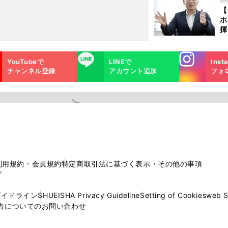
ど
【
ホ
揮
「
で
Instagra
LINE
YouTubeで
LINEで
Inst
m
チャンネル登録
アカウント追加
フォ
利用規約・会員規約
特定商取引法に基づく表示・その他の事項
プ
ガイドライン
SHUEISHA Privacy Guideline
Setting of Cookies
web 
告についてのお問い合わせ