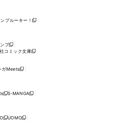
ャンプルーキー！
新
し
い
ウ
ャンプ
新
ィ
社コミック文庫
し
新
ン
い
し
ド
ウ
い
ウ
ガMeets
新
ィ
ウ
で
し
ン
ィ
開
い
ド
ン
く
ウ
ウ
ド
s
S-MANGA
新
新
ィ
で
ウ
し
し
ン
開
で
い
い
ド
く
開
ウ
ウ
ウ
NO
UOMO
く
新
新
ィ
ィ
で
し
し
ン
ン
開
い
い
ド
ド
く
ウ
ウ