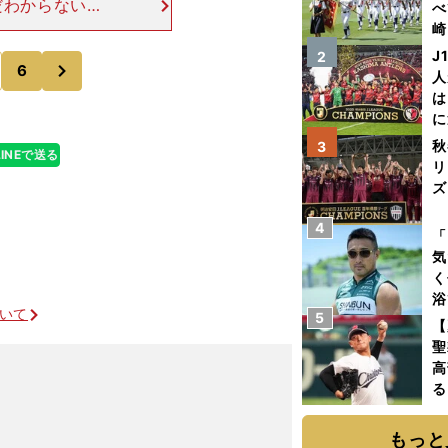
だわからない。
べ
い。でも、わか
崎
スーパーGTと
「
J
2
次
6
て
人
は
に
と
秋
3
LINEで送る
リ
ズ
4
を
「
気
く
浴
ついて
5
太
【
ァ
聖
高
る
ト
く
もっと