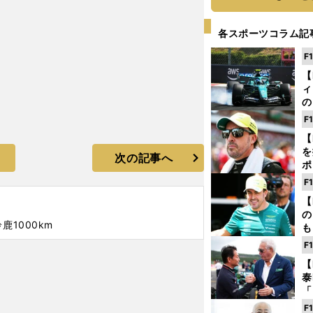
各スポーツコラム記
F
【
ィ
の
を
F
ソ
【
を
次の記事へ
ポ
テ
F
ー
【
の
鈴鹿1000km
も
ン
F
優
【
る
泰
「
な
F