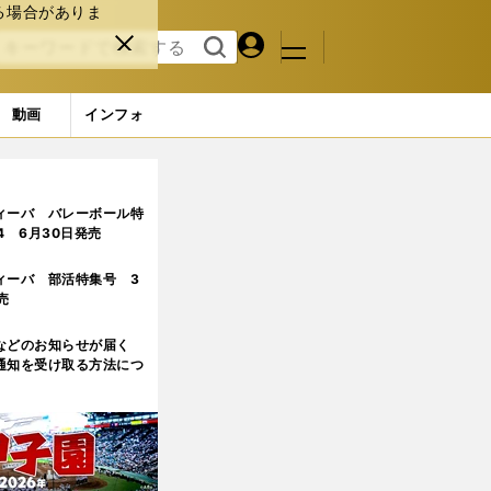
る場合がありま
マイペ
閉じ
検索
メニュ
ー
る
す
ジ
る
動画
インフォ
ィーバ バレーボール特
.4 6月30日発売
ィーバ 部活特集号 3
売
などのお知らせが届く
通知を受け取る方法につ