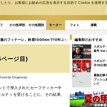
たり、お客様にお勧めの広告を表⽰する⽬的で Cookie を使⽤す
フ
その他球技
その他競技
モーター
フォト
連載
激のフィナーレ。鈴鹿1000kmで10年ぶりのGT優勝
編集部のおすすめ
5ページ目
スポルテ
集号 Vol
5ページ目)
スポルテ
月16日発
最新記事
shida Shigenobu
プッシュ
いて
ントで導入されたセーフティカー中
ナルティを受けることに。その結果、