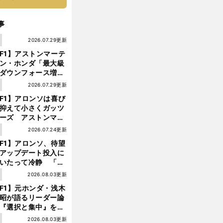
事
1
2026.07.29更新
F1】アストンマーテ
ン・ホンダ「最大級
ダウンフォース増」
実現するも、アロン
1
2026.07.29更新
が苦言を呈した理由
F1】アロンソは喜び
抑えて小さくガッツ
ーズ アストンマー
ィン・ホンダが「レ
1
2026.07.24更新
ス」に戻ってきた
前
F1】アロンソ、待望
へ
アップデート投入に
いたって冷静 「ハ
ガリーGPが僕らに
1
2026.08.03更新
しいサーキットであ
F1】元ホンダ・浅木
ことを願う」
昭が語るリーダー論
『選択と集中』をし
ければ、部下の心は
1
2026.08.03更新