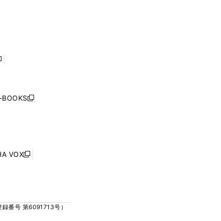
ウ
ウ
ィ
ィ
で
で
ン
ン
開
開
ド
ド
く
く
ウ
ウ
で
で
開
開
く
く
し
い
ウ
j-BOOKS
新
ィ
し
ン
い
ド
ウ
ウ
ィ
で
ン
HA VOX
開
新
ド
く
し
ウ
い
で
ウ
開
ィ
く
号 第6091713号）
ン
ド