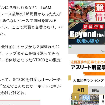
ルに見舞われるなど、TEAM
レース後半の116周目からふたたび
と遜色ないペースで周回を重ねる
トイン。ここで武藤と交替となり、バ
した。
、最終的にトップから２周遅れの12
だ、ラップタイムを振り返ってみる
、初体験となったGT300との混走
って。GT300を何度もオーバーテ
人気記事ランキング
。『なんでこんなにサーキットに車が
今日
昨日
たわけだけどね」
【
1
目