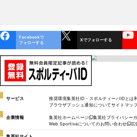
ebo
X
YouTube
Facebookで
Xでフォローする
ok
フォローする
サービス
推奨環境
集英社ID・スポルティーバIDとは
ブラウザプッシュ通知について
サイトマッ
企業情報
集英社ホームページ
集英社プライバシー
新
Web Sportivaについてのお問い合わせ
広
し
新
い
し
集英社サイト