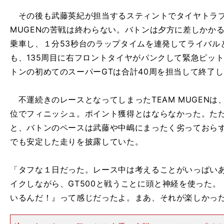
その後も武藤英紀が担当するスティントでタイヤトラブ
MUGENの苦戦は終わらない。バトンは夕方に差しかかる
乗車し、１分53秒台のラップタイムを連発してライバル
も、135周目に右フロントタイヤがパンクして緊急ピッ
トンの初めてのスーパーGTは合計40周を担当して終了
不運続きのレースとなってしまったTEAM MUGENは
位でフィニッシュ。ポイント獲得とはならなかった。た
と、バトンのペースは武藤や中嶋にまったく劣っておらず
でも安定した走りを披露していた。
「タフな１日だった。レース中は考えることがいっぱいあ
イクしながら、GT500と戦うことに頭と神経を使った
いるんだ！』って感じだったよ。まあ、それが楽しかっ