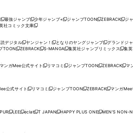
プ
最強ジャンプ
少年ジャンプ+
ジャンプTOON
ZEBRACK
ジ
新
新
新
新
新
英社コミック文庫
し
新
し
し
し
し
い
い
し
い
い
い
ウ
ウ
い
ウ
ウ
ウ
購読デジタル
ヤンジャン！
となりのヤングジャンプ
グランドジ
新
新
新
ィ
ィ
ウ
ィ
ィ
ィ
プTOON
ZEBRACK
S-MANGA
集英社ジャンプリミックス
集英
新
し
新
し
新
し
新
ン
ン
ィ
ン
ン
ン
し
い
し
い
し
い
し
ド
ド
ン
ド
ド
ド
い
ウ
い
ウ
い
ウ
い
ウ
ウ
ド
ウ
ウ
ウ
マンガMee公式サイト
リマコミ
ジャンプTOON
ZEBRACK
マン
新
新
新
新
ウ
ィ
ウ
ィ
ウ
ィ
ウ
で
で
ウ
で
で
で
し
し
し
し
し
ィ
ン
ィ
ン
ィ
ン
ィ
開
開
で
開
開
開
い
い
い
い
い
ン
ド
ン
ド
ン
ド
ン
く
く
開
く
く
く
ウ
ウ
ウ
ウ
ウ
ド
ウ
ド
ウ
ド
ウ
ド
ee公式サイト
リマコミ
ジャンプTOON
ZEBRACK
マンガMeet
く
新
新
新
新
ィ
ィ
ィ
ィ
ィ
ウ
で
ウ
で
ウ
で
ウ
し
し
し
し
ン
ン
ン
ン
ン
で
開
で
開
で
開
で
い
い
い
い
ド
ド
ド
ド
ド
開
く
開
く
開
く
開
ウ
ウ
ウ
ウ
ウ
ウ
ウ
ウ
ウ
PUR
LEE
eclat
T JAPAN
HAPPY PLUS ONE
MEN'S NON-
く
く
く
く
新
新
新
新
新
ィ
ィ
ィ
ィ
で
で
で
で
で
し
し
し
し
し
ン
ン
ン
ン
開
開
開
開
開
い
い
い
い
い
ド
ド
ド
ド
く
く
く
く
く
ウ
ウ
ウ
ウ
ウ