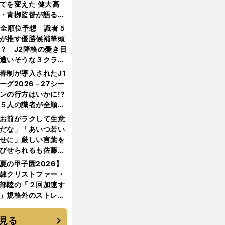
てを変えた 健大高
・青栁監督が語る
機動破壊」はこうし
1全順位予想 識者５
生まれた
が推す優勝候補筆頭
？ J2降格の憂き目
遭いそうな３クラブ
は？
春制が導入されたJ1
ーグ2026－27シー
ンの行方はいかに!?
５人の識者が全順位
大胆予想
お前がラクして生意
だな」「あいつ若い
せに」厳しい言葉を
びせられるも佐藤慎
郎が貫いた誇りとフ
夏の甲子園2026】
ンへの思い
隷クリストファー・
部陸の「２回加速す
」規格外のストレー
 それでもプロではな
大学進学を選ぶ理由
見る