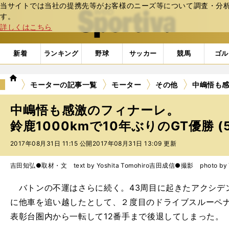
当サイトでは当社の提携先等がお客様のニーズ等について調査・分析し
web Sportiva (webスポルティーバ)
す。
詳しくはこちら
新着
ランキング
野球
サッカー
競馬
ゴル
we
モーターの記事一覧
モーター
その他
中嶋悟も感
b
ス
中嶋悟も感激のフィナーレ。
ポ
ル
鈴鹿1000kmで10年ぶりのGT優勝 (
テ
2017年08月31日 11:15 公開
2017年08月31日 13:09 更新
ィ
ー
バ
吉田知弘●取材・文 text by Yoshita Tomohiro
吉田成信●撮影 photo by Yo
バトンの不運はさらに続く。43周目に起きたアクシデ
に他車を追い越したとして、２度目のドライブスルーペ
表彰台圏内から一転して12番手まで後退してしまった。