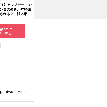
んどん離れていく」
F1】アップデートで
ンダの強みが本領発
される？ 浅木泰昭
レッドブルの位置ま
戻れる可能性も」
agramで
ローする
Sportivaについて