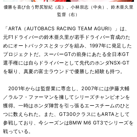
優勝を喜び合う野尻智紀（左）、小林崇志（中央）、鈴木亜久里
監督（右）
「ARTA（AUTOBACS RACING TEAM AGURI）」は、
元F1ドライバーの鈴木亜久里が若手ドライバー育成のた
めにオートバックスとタッグを組み、1997年に発足した
プロジェクトだ。スーパーGTの前身にあたる全日本GT
選手権には自らドライバーとして先代のホンダNSX-GT
を駆り、真夏の富士ラウンドで優勝した経験も持つ。
2001年からは監督業に専念し、2007年には伊藤大輔
／ラルフ・ファーマンを擁してシリーズチャンピオンを
獲得。一時はホンダ陣営を引っ張るエースチームのひと
つに数えられた。また、GT300クラスにもARTAとして
参戦しており、今シーズンはBMW M6 GT3でシリーズを
戦っている。