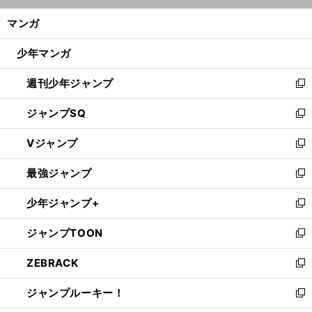
開
ン
く/
マンガ
ド
閉
ウ
じ
少年マンガ
で
る
開
週刊少年ジャンプ
く
新
し
ジャンプSQ
い
新
ウ
し
Vジャンプ
ィ
い
新
ン
ウ
し
最強ジャンプ
ド
ィ
い
新
ウ
ン
ウ
し
少年ジャンプ+
で
ド
ィ
い
新
開
ウ
ン
ウ
し
ジャンプTOON
く
で
ド
ィ
い
新
開
ウ
ン
ウ
し
ZEBRACK
く
で
ド
ィ
い
新
開
ウ
ン
ウ
し
ジャンプルーキー！
く
で
ド
ィ
い
新
開
ウ
ン
ウ
し