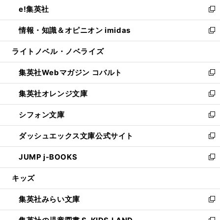
し
e!集英社
く
で
ド
ィ
い
新
開
ウ
ン
ウ
し
情報・知識＆オピニオン imidas
く
で
ド
ィ
い
新
開
ウ
ン
ウ
し
ライトノベル・ノベライズ
く
で
ド
ィ
い
開
ウ
ン
ウ
集英社Webマガジン コバルト
く
で
ド
ィ
新
開
ウ
ン
し
集英社オレンジ文庫
く
で
ド
い
新
開
ウ
ウ
し
シフォン文庫
く
で
ィ
い
新
開
ン
ウ
し
ダッシュエックス文庫公式サイト
く
ド
ィ
い
新
ウ
ン
ウ
し
JUMP j-BOOKS
で
ド
ィ
い
新
開
ウ
ン
ウ
し
キッズ
く
で
ド
ィ
い
開
ウ
ン
ウ
集英社みらい文庫
く
で
ド
ィ
新
開
ウ
ン
し
く