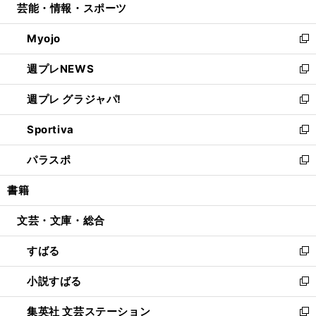
芸能・情報・スポーツ
く
で
ド
ィ
い
開
ウ
ン
ウ
Myojo
く
で
ド
ィ
新
開
ウ
ン
し
週プレNEWS
く
で
ド
い
新
開
ウ
ウ
し
週プレ グラジャパ!
く
で
ィ
い
新
開
ン
ウ
し
Sportiva
く
ド
ィ
い
新
ウ
ン
ウ
し
パラスポ
で
ド
ィ
い
新
開
ウ
ン
ウ
し
書籍
く
で
ド
ィ
い
開
ウ
ン
ウ
文芸・文庫・総合
く
で
ド
ィ
開
ウ
ン
すばる
く
で
ド
新
開
ウ
し
小説すばる
く
で
い
新
開
ウ
し
集英社 文芸ステーション
く
ィ
い
新