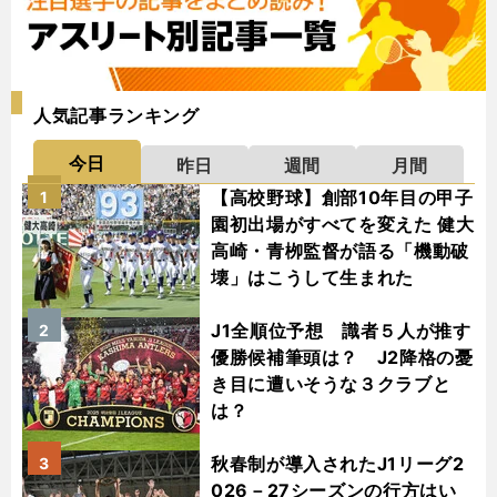
人気記事ランキング
今日
昨日
週間
月間
【高校野球】創部10年目の甲子
1
園初出場がすべてを変えた 健大
高崎・青栁監督が語る「機動破
壊」はこうして生まれた
J1全順位予想 識者５人が推す
2
優勝候補筆頭は？ J2降格の憂
き目に遭いそうな３クラブと
は？
秋春制が導入されたJ1リーグ2
3
026－27シーズンの行方はい