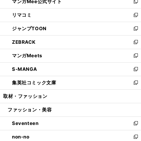
マンガMee公式サイト
く
ド
ィ
い
新
ウ
ン
ウ
し
リマコミ
で
ド
ィ
い
新
開
ウ
ン
ウ
し
ジャンプTOON
く
で
ド
ィ
い
新
開
ウ
ン
ウ
し
ZEBRACK
く
で
ド
ィ
い
新
開
ウ
ン
ウ
し
マンガMeets
く
で
ド
ィ
い
新
開
ウ
ン
ウ
し
S-MANGA
く
で
ド
ィ
い
新
開
ウ
ン
ウ
し
集英社コミック文庫
く
で
ド
ィ
い
新
開
ウ
ン
ウ
し
取材・ファッション
く
で
ド
ィ
い
開
ウ
ン
ウ
ファッション・美容
く
で
ド
ィ
開
ウ
ン
Seventeen
く
で
ド
新
開
ウ
し
non-no
く
で
い
新