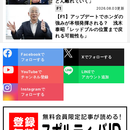
どん離れていく」
F1
2026.08.03更新
【F1】アップデートでホンダの
強みが本領発揮される？ 浅木
泰昭「レッドブルの位置まで戻
れる可能性も」
cebo
X
Facebookで
Xでフォローする
ok
フォローする
uTube
LINE
YouTubeで
LINEで
チャンネル登録
アカウント追加
stagra
Instagramで
m
フォローする