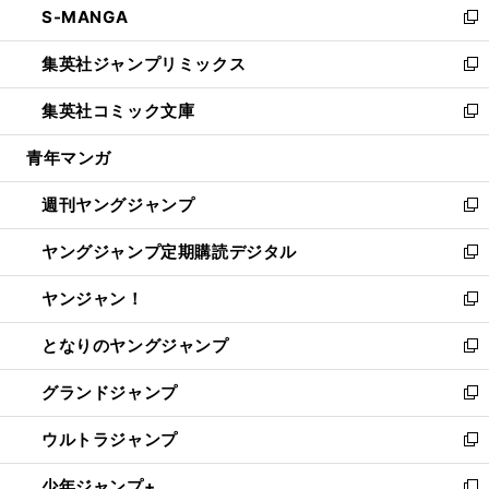
S-MANGA
く
で
ド
ィ
い
新
開
ウ
ン
ウ
し
集英社ジャンプリミックス
く
で
ド
ィ
い
新
開
ウ
ン
ウ
し
集英社コミック文庫
く
で
ド
ィ
い
新
開
ウ
ン
ウ
し
青年マンガ
く
で
ド
ィ
い
開
ウ
ン
ウ
週刊ヤングジャンプ
く
で
ド
ィ
新
開
ウ
ン
し
ヤングジャンプ定期購読デジタル
く
で
ド
い
新
開
ウ
ウ
し
ヤンジャン！
く
で
ィ
い
新
開
ン
ウ
し
となりのヤングジャンプ
く
ド
ィ
い
新
ウ
ン
ウ
し
グランドジャンプ
で
ド
ィ
い
新
開
ウ
ン
ウ
し
ウルトラジャンプ
く
で
ド
ィ
い
新
開
ウ
ン
ウ
し
少年ジャンプ+
く
で
ド
ィ