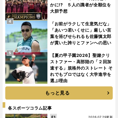
かに!? ５人の識者が全順位を
大胆予想
4
「お前がラクして生意気だな」
「あいつ若いくせに」厳しい言
葉を浴びせられるも佐藤慎太郎
が貫いた誇りとファンへの思い
5
【夏の甲子園2026】聖隷クリ
ストファー・高部陸の「２回加
速する」規格外のストレート そ
れでもプロではなく大学進学を
選ぶ理由
もっと見る
各スポーツコラム記事
F1
2026.07.29更新