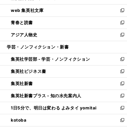
ン
ウ
し
web 集英社文庫
ド
ィ
い
新
ウ
ン
ウ
し
青春と読書
で
ド
ィ
い
新
開
ウ
ン
ウ
し
アジア人物史
く
で
ド
ィ
い
新
開
ウ
ン
ウ
し
学芸・ノンフィクション・新書
く
で
ド
ィ
い
開
ウ
ン
ウ
集英社学芸部 - 学芸・ノンフィクション
く
で
ド
ィ
新
開
ウ
ン
し
集英社ビジネス書
く
で
ド
い
新
開
ウ
ウ
し
集英社新書
く
で
ィ
い
新
開
ン
ウ
し
集英社新書プラス - 知の水先案内人
く
ド
ィ
い
新
ウ
ン
ウ
し
1日5分で、明日は変わる よみタイ yomitai
で
ド
ィ
い
新
開
ウ
ン
ウ
し
kotoba
く
で
ド
ィ
い
新
開
ウ
ン
ウ