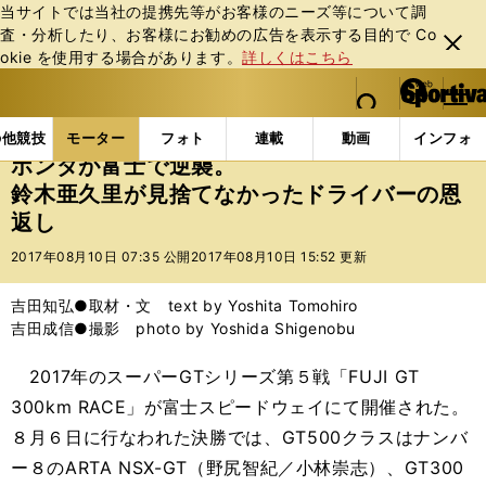
当サイトでは当社の提携先等がお客様のニーズ等について調
査・分析したり、お客様にお勧めの広告を表⽰する⽬的で Co
閉じ
okie を使⽤する場合があります。
詳しくはこちら
る
マイペ
web Sportiva (webスポルティーバ)
検索
メニュ
we
ー
モーターの記事一覧
モーター
その他
ホンダが
b
ジ
の他競技
モーター
フォト
連載
動画
インフォ
ス
ホンダが富士で逆襲。
ポ
鈴木亜久里が見捨てなかったドライバーの恩
ル
返し
テ
ィ
2017年08月10日 07:35 公開
2017年08月10日 15:52 更新
ー
バ
吉田知弘●取材・文 text by Yoshita Tomohiro
吉田成信●撮影 photo by Yoshida Shigenobu
2017年のスーパーGTシリーズ第５戦「FUJI GT
300km RACE」が富士スピードウェイにて開催された。
８月６日に行なわれた決勝では、GT500クラスはナンバ
ー８のARTA NSX-GT（野尻智紀／小林崇志）、GT300