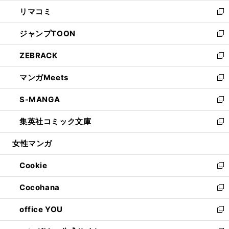
ウ
ン
ウ
し
リマコミ
で
ド
ィ
い
新
開
ウ
ン
ウ
し
ジャンプTOON
く
で
ド
ィ
い
新
開
ウ
ン
ウ
し
ZEBRACK
く
で
ド
ィ
い
新
開
ウ
ン
ウ
し
マンガMeets
く
で
ド
ィ
い
新
開
ウ
ン
ウ
し
S-MANGA
く
で
ド
ィ
い
新
開
ウ
ン
ウ
し
集英社コミック文庫
く
で
ド
ィ
い
新
開
ウ
ン
ウ
し
女性マンガ
く
で
ド
ィ
い
開
ウ
ン
ウ
Cookie
く
で
ド
ィ
新
開
ウ
ン
し
Cocohana
く
で
ド
い
新
開
ウ
ウ
し
office YOU
く
で
ィ
い
新
開
ン
ウ
し