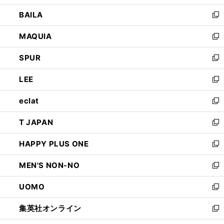
開
ウ
し
BAILA
く
ィ
い
新
ン
ウ
し
MAQUIA
ド
ィ
い
新
ウ
ン
ウ
し
SPUR
で
ド
ィ
い
新
開
ウ
ン
ウ
し
LEE
く
で
ド
ィ
い
新
開
ウ
ン
ウ
し
eclat
く
で
ド
ィ
い
新
開
ウ
ン
ウ
し
T JAPAN
く
で
ド
ィ
い
新
開
ウ
ン
ウ
し
HAPPY PLUS ONE
く
で
ド
ィ
い
新
開
ウ
ン
ウ
し
MEN'S NON-NO
く
で
ド
ィ
い
新
開
ウ
ン
ウ
し
UOMO
く
で
ド
ィ
い
新
開
ウ
ン
ウ
し
集英社オンライン
く
で
ド
ィ
い
新
開
ウ
ン
ウ
し