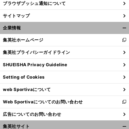
ブラウザプッシュ通知について
。
前
サイトマップ
へ
F1
企業情報
開
く/
集英社ホームページ
新
閉
し
じ
集英社プライバシーガイドライン
い
る
ウ
SHUEISHA Privacy Guideline
ィ
ン
Setting of Cookies
ド
ウ
web Sportivaについて
で
開
Web Sportivaについてのお問い合わせ
く
新
し
広告についてのお問い合わせ
い
ウ
集英社サイト
ィ