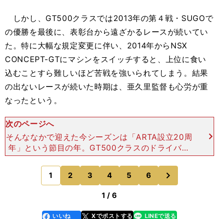
しかし、GT500クラスでは2013年の第４戦・SUGOで
の優勝を最後に、表彰台から遠ざかるレースが続いてい
た。特に大幅な規定変更に伴い、2014年からNSX
CONCEPT-GTにマシンをスイッチすると、上位に食い
込むことすら難しいほど苦戦を強いられてしまう。結果
の出ないレースが続いた時期は、亜久里監督も心労が重
なったという。
次のページへ
そんななかで迎えた今シーズンは「ARTA設立20周
年」という節目の年。GT500クラスのドライバー
は、このプロジェクトで育ち、国内トップカテゴリ
ーで活躍するようになった野尻智紀／小林崇志のふ
次
1
2
3
4
5
6
のページへ
たりに託し
1 / 6
いいね
Xでポストする
LINEで送る
line
faceboo
x