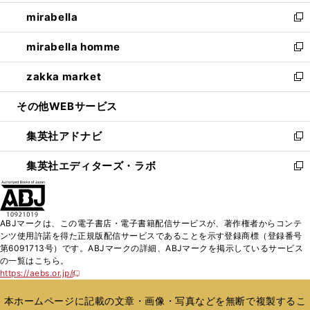
開
ウ
ン
ウ
し
mirabella
く
で
ド
ィ
い
新
開
ウ
ン
ウ
し
mirabella homme
く
で
ド
ィ
い
新
開
ウ
ン
ウ
し
zakka market
く
で
ド
ィ
い
新
開
ウ
ン
ウ
し
その他WEBサービス
く
で
ド
ィ
い
開
ウ
ン
ウ
集英社アドナビ
く
で
ド
ィ
新
開
ウ
ン
し
集英社エディターズ・ラボ
く
で
ド
い
新
開
ウ
ウ
し
く
で
ィ
い
開
ン
ウ
ABJマークは、この電子書店・電子書籍配信サービスが、著作権者からコンテ
く
ド
ィ
ンツ使用許諾を得た正規版配信サービスであることを示す登録商標（登録番号
ウ
ン
第6091713号）です。ABJマークの詳細、ABJマークを掲示しているサービス
で
ド
の一覧はこちら。
開
ウ
https://aebs.or.jp/
新
く
で
し
い
開
本ホームページに記載の文章・画像・写真などを無断で複製するこ
ウ