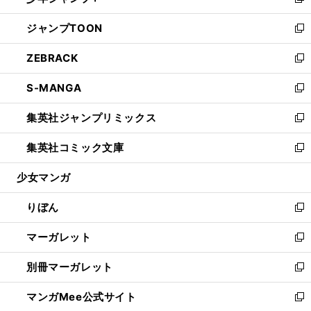
い
新
開
ウ
ン
ウ
し
ジャンプTOON
く
で
ド
ィ
い
新
開
ウ
ン
ウ
し
ZEBRACK
く
で
ド
ィ
い
新
開
ウ
ン
ウ
し
S-MANGA
く
で
ド
ィ
い
新
開
ウ
ン
ウ
し
集英社ジャンプリミックス
く
で
ド
ィ
い
新
開
ウ
ン
ウ
し
集英社コミック文庫
く
で
ド
ィ
い
新
開
ウ
ン
ウ
し
少女マンガ
く
で
ド
ィ
い
開
ウ
ン
ウ
りぼん
く
で
ド
ィ
新
開
ウ
ン
し
マーガレット
く
で
ド
い
新
開
ウ
ウ
し
別冊マーガレット
く
で
ィ
い
新
開
ン
ウ
し
マンガMee公式サイト
く
ド
ィ
い
新