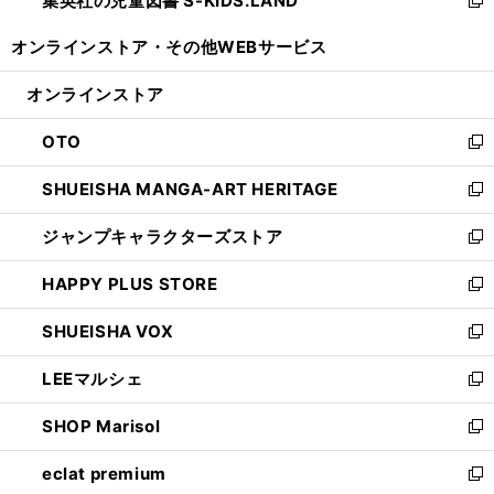
集英社の児童図書 S-KIDS.LAND
で
ド
い
新
開
ウ
ウ
し
オンラインストア・
その他WEBサービス
く
で
ィ
い
開
ン
ウ
オンラインストア
く
ド
ィ
ウ
ン
OTO
で
ド
新
開
ウ
し
SHUEISHA MANGA-ART HERITAGE
く
で
い
新
開
ウ
し
ジャンプキャラクターズストア
く
ィ
い
新
ン
ウ
し
HAPPY PLUS STORE
ド
ィ
い
新
ウ
ン
ウ
し
SHUEISHA VOX
で
ド
ィ
い
新
開
ウ
ン
ウ
し
LEEマルシェ
く
で
ド
ィ
い
新
開
ウ
ン
ウ
し
SHOP Marisol
く
で
ド
ィ
い
新
開
ウ
ン
ウ
し
eclat premium
く
で
ド
ィ
い
新