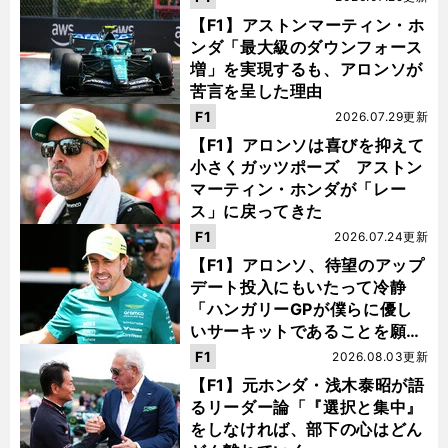
【F1】アストンマーティン・ホ
ンダ「最大級のダウンフォース
増」を実現するも、アロンソが
苦言を呈した理由
F1
2026.07.29更新
【F1】アロンソは喜びを抑えて
小さくガッツポーズ アストン
マーティン・ホンダが「レー
ス」に戻ってきた
F1
2026.07.24更新
【F1】アロンソ、待望のアップ
デート投入にもいたって冷静
「ハンガリーGPが僕らに優し
いサーキットであることを願
う」
F1
2026.08.03更新
【F1】元ホンダ・浅木泰昭が語
るリーダー論「『選択と集中』
をしなければ、部下の心はどん