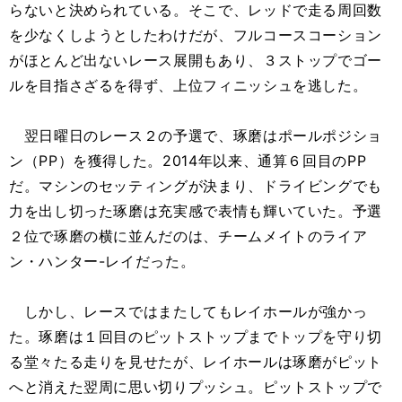
らないと決められている。そこで、レッドで走る周回数
を少なくしようとしたわけだが、フルコースコーション
がほとんど出ないレース展開もあり、３ストップでゴー
ルを目指さざるを得ず、上位フィニッシュを逃した。
翌日曜日のレース２の予選で、琢磨はポールポジショ
ン（PP）を獲得した。2014年以来、通算６回目のPP
だ。マシンのセッティングが決まり、ドライビングでも
力を出し切った琢磨は充実感で表情も輝いていた。予選
２位で琢磨の横に並んだのは、チームメイトのライア
ン・ハンター-レイだった。
しかし、レースではまたしてもレイホールが強かっ
た。琢磨は１回目のピットストップまでトップを守り切
る堂々たる走りを見せたが、レイホールは琢磨がピット
へと消えた翌周に思い切りプッシュ。ピットストップで