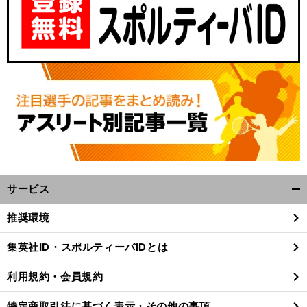
サービス
開
く/
推奨環境
閉
じ
集英社ID・スポルティーバIDとは
る
利用規約・会員規約
特定商取引法に基づく表示・その他の事項