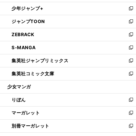
開
ウ
ン
ウ
し
少年ジャンプ+
く
で
ド
ィ
い
新
開
ウ
ン
ウ
し
ジャンプTOON
く
で
ド
ィ
い
新
開
ウ
ン
ウ
し
ZEBRACK
く
で
ド
ィ
い
新
開
ウ
ン
ウ
し
S-MANGA
く
で
ド
ィ
い
新
開
ウ
ン
ウ
し
集英社ジャンプリミックス
く
で
ド
ィ
い
新
開
ウ
ン
ウ
し
集英社コミック文庫
く
で
ド
ィ
い
新
開
ウ
ン
ウ
し
少女マンガ
く
で
ド
ィ
い
開
ウ
ン
ウ
りぼん
く
で
ド
ィ
新
開
ウ
ン
し
マーガレット
く
で
ド
い
新
開
ウ
ウ
し
別冊マーガレット
く
で
ィ
い
新
開
ン
ウ
し