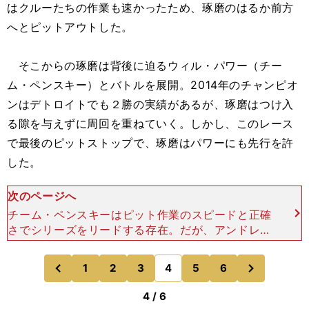
はクルーたちの作業も速かったため、琢磨のはるか前方
へとピットアウトした。
そこからの琢磨は背後に迫るウィル・パワー（チー
ム・ペンスキー）とバトルを展開。2014年のチャンピオ
ンはデトロイトでも２勝の実績があるが、琢磨はつけ入
る隙を与えずに周回を重ねていく。しかし、このレース
で最後のピットストップで、琢磨はパワーにも先行を許
した。
次のページへ
チーム・ペンスキーはピット作業のスピードと正確
さでシリーズをリードする存在。だが、アンドレッ
ティ・オートスポートは、ピットワークをもう一段
レベルアップさせる必要がある。 ゴールまでの最
次
1
2
3
4
5
6
のページへ
のページへ
終スティント、琢
前
4 / 6