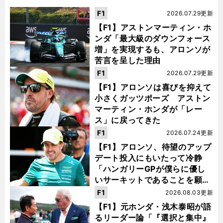
F1
2026.07.29更新
【F1】アストンマーティン・ホ
ンダ「最大級のダウンフォース
増」を実現するも、アロンソが
苦言を呈した理由
F1
2026.07.29更新
【F1】アロンソは喜びを抑えて
小さくガッツポーズ アストン
マーティン・ホンダが「レー
ス」に戻ってきた
F1
2026.07.24更新
【F1】アロンソ、待望のアップ
デート投入にもいたって冷静
「ハンガリーGPが僕らに優し
いサーキットであることを願
う」
F1
2026.08.03更新
【F1】元ホンダ・浅木泰昭が語
るリーダー論「『選択と集中』