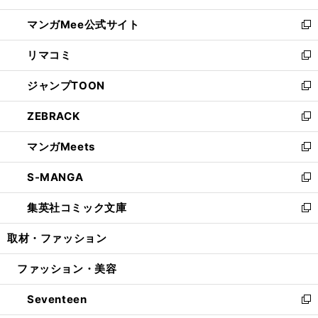
開
ン
ウ
し
マンガMee公式サイト
く
ド
ィ
い
新
ウ
ン
ウ
し
リマコミ
で
ド
ィ
い
新
開
ウ
ン
ウ
し
ジャンプTOON
く
で
ド
ィ
い
新
開
ウ
ン
ウ
し
ZEBRACK
く
で
ド
ィ
い
新
開
ウ
ン
ウ
し
マンガMeets
く
で
ド
ィ
い
新
開
ウ
ン
ウ
し
S-MANGA
く
で
ド
ィ
い
新
開
ウ
ン
ウ
し
集英社コミック文庫
く
で
ド
ィ
い
新
開
ウ
ン
ウ
し
取材・ファッション
く
で
ド
ィ
い
開
ウ
ン
ウ
ファッション・美容
く
で
ド
ィ
開
ウ
ン
Seventeen
く
で
ド
新
開
ウ
し