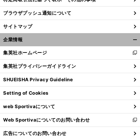
ブラウザプッシュ通知について
サイトマップ
企業情報
開
く/
集英社ホームページ
新
閉
し
じ
集英社プライバシーガイドライン
い
る
ウ
SHUEISHA Privacy Guideline
ィ
ン
前
Setting of Cookies
へ
ド
ウ
web Sportivaについて
で
開
Web Sportivaについてのお問い合わせ
く
新
し
広告についてのお問い合わせ
い