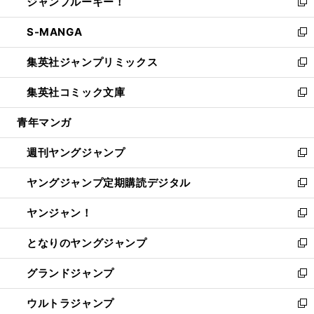
ジャンプルーキー！
く
で
ド
ィ
い
新
開
ウ
ン
ウ
し
S-MANGA
く
で
ド
ィ
い
新
開
ウ
ン
ウ
し
集英社ジャンプリミックス
く
で
ド
ィ
い
新
開
ウ
ン
ウ
し
集英社コミック文庫
く
で
ド
ィ
い
新
開
ウ
ン
ウ
し
青年マンガ
く
で
ド
ィ
い
開
ウ
ン
ウ
週刊ヤングジャンプ
く
で
ド
ィ
新
開
ウ
ン
し
ヤングジャンプ定期購読デジタル
く
で
ド
い
新
開
ウ
ウ
し
ヤンジャン！
く
で
ィ
い
新
開
ン
ウ
し
となりのヤングジャンプ
く
ド
ィ
い
新
ウ
ン
ウ
し
グランドジャンプ
で
ド
ィ
い
新
開
ウ
ン
ウ
し
ウルトラジャンプ
く
で
ド
ィ
い
新