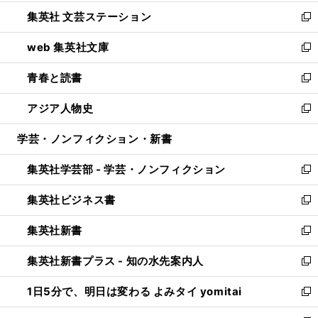
開
ウ
し
集英社 文芸ステーション
く
ィ
い
新
ン
ウ
し
web 集英社文庫
ド
ィ
い
新
ウ
ン
ウ
し
青春と読書
で
ド
ィ
い
新
開
ウ
ン
ウ
し
アジア人物史
く
で
ド
ィ
い
新
開
ウ
ン
ウ
し
学芸・ノンフィクション・新書
く
で
ド
ィ
い
開
ウ
ン
ウ
集英社学芸部 - 学芸・ノンフィクション
く
で
ド
ィ
新
開
ウ
ン
し
集英社ビジネス書
く
で
ド
い
新
開
ウ
ウ
し
集英社新書
く
で
ィ
い
新
開
ン
ウ
し
集英社新書プラス - 知の水先案内人
く
ド
ィ
い
新
ウ
ン
ウ
し
1日5分で、明日は変わる よみタイ yomitai
で
ド
ィ
い
新
開
ウ
ン
ウ
し