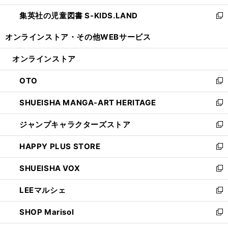
開
ウ
ン
し
集英社の児童図書 S-KIDS.LAND
く
で
ド
い
新
開
ウ
ウ
し
オンラインストア・
その他WEBサービス
く
で
ィ
い
開
ン
ウ
オンラインストア
く
ド
ィ
ウ
ン
OTO
で
ド
新
開
ウ
し
SHUEISHA MANGA-ART HERITAGE
く
で
い
新
開
ウ
し
ジャンプキャラクターズストア
く
ィ
い
新
ン
ウ
し
HAPPY PLUS STORE
ド
ィ
い
新
ウ
ン
ウ
し
SHUEISHA VOX
で
ド
ィ
い
新
開
ウ
ン
ウ
し
LEEマルシェ
く
で
ド
ィ
い
新
開
ウ
ン
ウ
し
SHOP Marisol
く
で
ド
ィ
い
新
開
ウ
ン
ウ
し