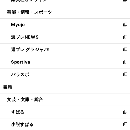
ィ
い
新
開
ウ
ン
ウ
し
芸能・情報・スポーツ
く
で
ド
ィ
い
開
ウ
ン
ウ
Myojo
く
で
ド
ィ
新
開
ウ
ン
し
週プレNEWS
く
で
ド
い
新
開
ウ
ウ
し
週プレ グラジャパ!
く
で
ィ
い
新
開
ン
ウ
し
Sportiva
く
ド
ィ
い
新
ウ
ン
ウ
し
パラスポ
で
ド
ィ
い
新
開
ウ
ン
ウ
し
書籍
く
で
ド
ィ
い
開
ウ
ン
ウ
文芸・文庫・総合
く
で
ド
ィ
開
ウ
ン
すばる
く
で
ド
新
開
ウ
し
小説すばる
く
で
い
新