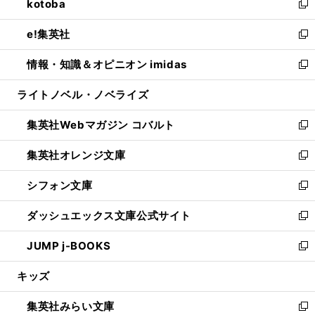
kotoba
く
で
ド
ィ
い
新
開
ウ
ン
ウ
し
e!集英社
く
で
ド
ィ
い
新
開
ウ
ン
ウ
し
情報・知識＆オピニオン imidas
く
で
ド
ィ
い
新
開
ウ
ン
ウ
し
ライトノベル・ノベライズ
く
で
ド
ィ
い
開
ウ
ン
ウ
集英社Webマガジン コバルト
く
で
ド
ィ
新
開
ウ
ン
し
集英社オレンジ文庫
く
で
ド
い
新
開
ウ
ウ
し
シフォン文庫
く
で
ィ
い
新
開
ン
ウ
し
ダッシュエックス文庫公式サイト
く
ド
ィ
い
新
ウ
ン
ウ
し
JUMP j-BOOKS
で
ド
ィ
い
新
開
ウ
ン
ウ
し
キッズ
く
で
ド
ィ
い
開
ウ
ン
ウ
集英社みらい文庫
く
で
ド
ィ
新