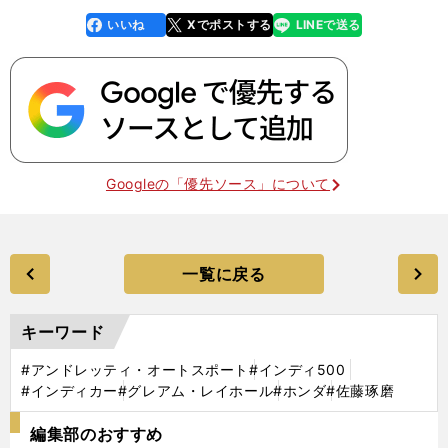
いいね
Xでポストする
LINEで送る
line
faceboo
x
k
Googleの「優先ソース」について
一覧に戻る
キーワード
#アンドレッティ・オートスポート
#インディ500
#インディカー
#グレアム・レイホール
#ホンダ
#佐藤琢磨
編集部のおすすめ