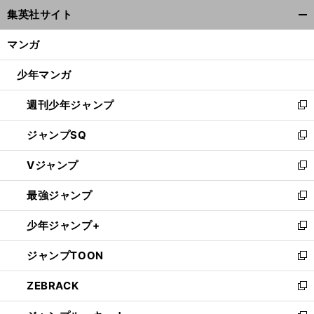
ウ
集英社サイト
ィ
開
ン
く/
マンガ
ド
閉
ウ
じ
少年マンガ
で
る
開
週刊少年ジャンプ
く
新
し
ジャンプSQ
い
新
ウ
し
Vジャンプ
ィ
い
新
ン
ウ
し
最強ジャンプ
ド
ィ
い
新
ウ
ン
ウ
し
少年ジャンプ+
で
ド
ィ
い
新
開
ウ
ン
ウ
し
ジャンプTOON
く
で
ド
ィ
い
新
開
ウ
ン
ウ
し
ZEBRACK
く
で
ド
ィ
い
新
開
ウ
ン
ウ
し