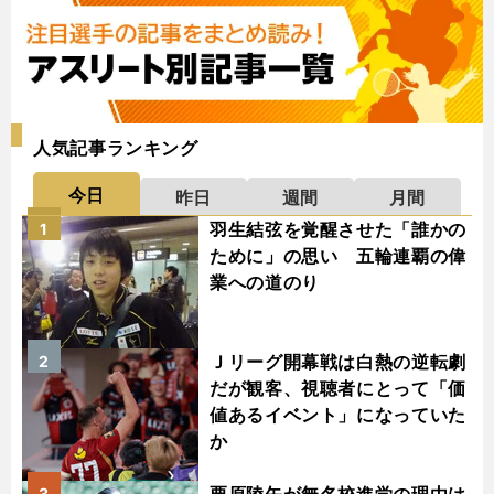
人気記事ランキング
今日
昨日
週間
月間
羽生結弦を覚醒させた「誰かの
1
ために」の思い 五輪連覇の偉
業への道のり
Ｊリーグ開幕戦は白熱の逆転劇
2
だが観客、視聴者にとって「価
値あるイベント」になっていた
か
3