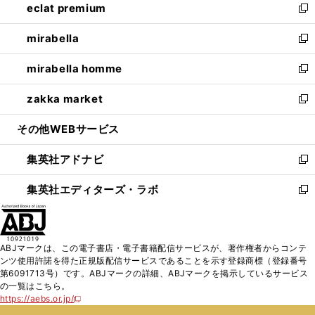
eclat premium
く
で
ド
ィ
い
新
開
ウ
ン
ウ
し
mirabella
く
で
ド
ィ
い
新
開
ウ
ン
ウ
し
mirabella homme
く
で
ド
ィ
い
新
開
ウ
ン
ウ
し
zakka market
く
で
ド
ィ
い
新
開
ウ
ン
ウ
し
その他WEBサービス
く
で
ド
ィ
い
開
ウ
ン
ウ
集英社アドナビ
く
で
ド
ィ
新
開
ウ
ン
し
集英社エディターズ・ラボ
く
で
ド
い
新
開
ウ
ウ
し
く
で
ィ
い
開
ン
ウ
ABJマークは、この電子書店・電子書籍配信サービスが、著作権者からコンテ
く
ド
ィ
ンツ使用許諾を得た正規版配信サービスであることを示す登録商標（登録番号
ウ
ン
第6091713号）です。ABJマークの詳細、ABJマークを掲示しているサービス
で
ド
の一覧はこちら。
開
ウ
https://aebs.or.jp/
新
く
で
し