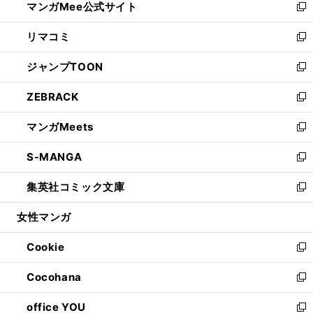
マンガMee公式サイト
く
ド
ィ
い
新
ウ
ン
ウ
し
リマコミ
で
ド
ィ
い
新
開
ウ
ン
ウ
し
ジャンプTOON
く
で
ド
ィ
い
新
開
ウ
ン
ウ
し
ZEBRACK
く
で
ド
ィ
い
新
開
ウ
ン
ウ
し
マンガMeets
く
で
ド
ィ
い
新
開
ウ
ン
ウ
し
S-MANGA
く
で
ド
ィ
い
新
開
ウ
ン
ウ
し
集英社コミック文庫
く
で
ド
ィ
い
新
開
ウ
ン
ウ
し
女性マンガ
く
で
ド
ィ
い
開
ウ
ン
ウ
Cookie
く
で
ド
ィ
新
開
ウ
ン
し
Cocohana
く
で
ド
い
新
開
ウ
ウ
し
office YOU
く
で
ィ
い
新