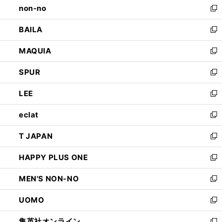
non-no
く
で
い
新
開
ウ
し
BAILA
く
ィ
い
新
ン
ウ
し
MAQUIA
ド
ィ
い
新
ウ
ン
ウ
し
SPUR
で
ド
ィ
い
新
開
ウ
ン
ウ
し
LEE
く
で
ド
ィ
い
新
開
ウ
ン
ウ
し
eclat
く
で
ド
ィ
い
新
開
ウ
ン
ウ
し
T JAPAN
く
で
ド
ィ
い
新
開
ウ
ン
ウ
し
HAPPY PLUS ONE
く
で
ド
ィ
い
新
開
ウ
ン
ウ
し
MEN'S NON-NO
く
で
ド
ィ
い
新
開
ウ
ン
ウ
し
UOMO
く
で
ド
ィ
い
新
開
ウ
ン
ウ
し
集英社オンライン
く
で
ド