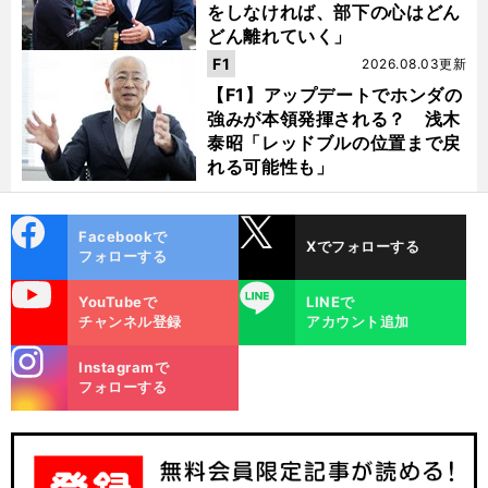
をしなければ、部下の心はどん
どん離れていく」
F1
2026.08.03更新
【F1】アップデートでホンダの
強みが本領発揮される？ 浅木
泰昭「レッドブルの位置まで戻
れる可能性も」
cebo
X
Facebookで
Xでフォローする
ok
フォローする
uTube
LINE
YouTubeで
LINEで
チャンネル登録
アカウント追加
stagra
Instagramで
m
フォローする