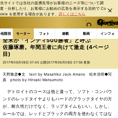
当サイトでは当社の提携先等がお客様のニーズ等について調
査・分析したり、お客様にお勧めの広告を表⽰する⽬的で Co
閉じ
okie を使⽤する場合があります。
詳しくはこちら
る
マイペ
web Sportiva (webスポルティーバ)
検索
メニュ
we
ー
モーターの記事一覧
モーター
その他
全米が「イ
b
ジ
の他競技
モーター
フォト
連載
動画
インフォ
ス
全米が「インディ500勝者」と呼ぶ
ポ
佐藤琢磨。年間王者に向けて激走 (4ページ
ル
目)
テ
ィ
2017年06月08日 07:45 公開
2017年06月08日 07:56 更新
ー
バ
天野雅彦●文 text by Masahiko Jack Amano 松本浩明●写
真 photo by Hiroaki Matsumoto
デトロイトのコースは他と違って、ソフト・コンパウ
ンドのレッドタイヤよりもハードのブラックタイヤの方
が、耐久性だけでなく、ラップタイムもいい。しかし、
ルールでは、レッドとブラックの両方を使わなくてはな