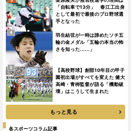
栗原陵矢が無名校進学の理由は
「自転車で13分」 春江工出身
として最初で最後のプロ野球選
手となった
4
羽生結弦が一時は諦めたソチ五
輪の金メダル「五輪の本当の怖
さを知った......」
5
【高校野球】創部10年目の甲子
園初出場がすべてを変えた 健大
高崎・青栁監督が語る「機動破
壊」はこうして生まれた
もっと見る
各スポーツコラム記事