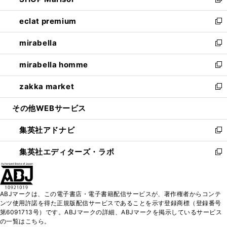
ィ
い
新
開
ウ
ン
ウ
し
eclat premium
く
で
ド
ィ
い
新
開
ウ
ン
ウ
し
mirabella
く
で
ド
ィ
い
新
開
ウ
ン
ウ
し
mirabella homme
く
で
ド
ィ
い
新
開
ウ
ン
ウ
し
zakka market
く
で
ド
ィ
い
新
開
ウ
ン
ウ
し
その他WEBサービス
く
で
ド
ィ
い
開
ウ
ン
ウ
集英社アドナビ
く
で
ド
ィ
新
開
ウ
ン
し
集英社エディターズ・ラボ
く
で
ド
い
新
開
ウ
ウ
し
く
で
ィ
い
開
ン
ウ
ABJマークは、この電子書店・電子書籍配信サービスが、著作権者からコンテ
く
ド
ィ
ンツ使用許諾を得た正規版配信サービスであることを示す登録商標（登録番号
ウ
ン
第6091713号）です。ABJマークの詳細、ABJマークを掲示しているサービス
で
ド
の一覧はこちら。