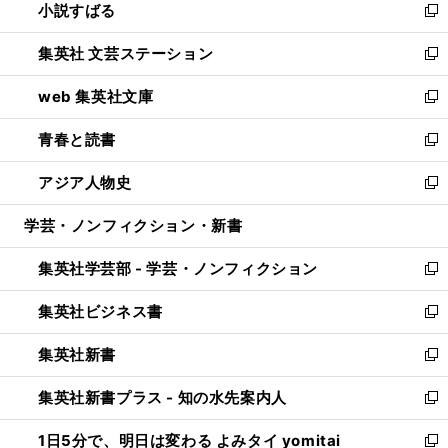
小説すばる
く
で
い
新
開
ウ
し
集英社 文芸ステーション
く
ィ
い
新
ン
ウ
し
web 集英社文庫
ド
ィ
い
新
ウ
ン
ウ
し
青春と読書
で
ド
ィ
い
新
開
ウ
ン
ウ
し
アジア人物史
く
で
ド
ィ
い
新
開
ウ
ン
ウ
し
学芸・ノンフィクション・新書
く
で
ド
ィ
い
開
ウ
ン
ウ
集英社学芸部 - 学芸・ノンフィクション
く
で
ド
ィ
新
開
ウ
ン
し
集英社ビジネス書
く
で
ド
い
新
開
ウ
ウ
し
集英社新書
く
で
ィ
い
新
開
ン
ウ
し
集英社新書プラス - 知の水先案内人
く
ド
ィ
い
新
ウ
ン
ウ
し
1日5分で、明日は変わる よみタイ yomitai
で
ド
ィ
い
新