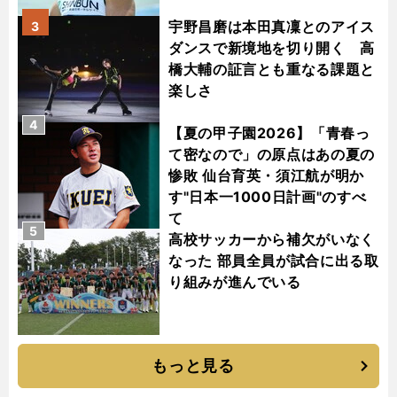
宇野昌磨は本田真凜とのアイス
3
ダンスで新境地を切り開く 高
橋大輔の証言とも重なる課題と
楽しさ
4
【夏の甲子園2026】「青春っ
て密なので」の原点はあの夏の
惨敗 仙台育英・須江航が明か
す"日本一1000日計画"のすべ
て
5
高校サッカーから補欠がいなく
なった 部員全員が試合に出る取
り組みが進んでいる
もっと見る