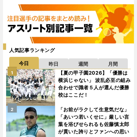
人気記事ランキング
今日
昨日
週間
月間
【夏の甲子園2026】「優勝は
1
横浜じゃない」 波乱必至の組み
合わせで識者５人が選んだ優勝
校はここだ！
「お前がラクして生意気だな」
2
「あいつ若いくせに」厳しい言
葉を浴びせられるも佐藤慎太郎
が貫いた誇りとファンへの思い