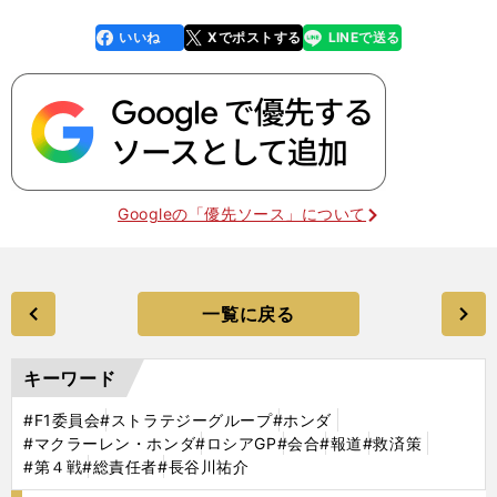
いいね
Xでポストする
LINEで送る
line
faceboo
x
k
Googleの「優先ソース」について
一覧に戻る
キーワード
#F1委員会
#ストラテジーグループ
#ホンダ
#マクラーレン・ホンダ
#ロシアGP
#会合
#報道
#救済策
#第４戦
#総責任者
#長谷川祐介