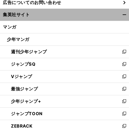
広告についてのお問い合わせ
い
ウ
集英社サイト
ィ
開
ン
く/
マンガ
ド
閉
ウ
じ
少年マンガ
で
る
開
週刊少年ジャンプ
く
新
し
ジャンプSQ
い
新
ウ
し
Vジャンプ
ィ
い
新
ン
ウ
し
最強ジャンプ
ド
ィ
い
新
ウ
ン
ウ
し
少年ジャンプ+
で
ド
ィ
い
新
開
ウ
ン
ウ
し
ジャンプTOON
く
で
ド
ィ
い
新
開
ウ
ン
ウ
し
ZEBRACK
く
で
ド
ィ
い
新