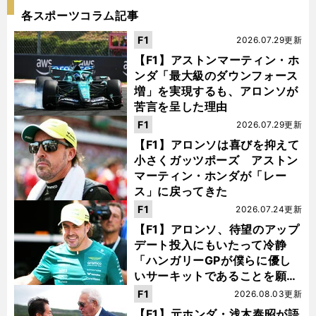
各スポーツコラム記事
F1
2026.07.29更新
【F1】アストンマーティン・ホ
ンダ「最大級のダウンフォース
増」を実現するも、アロンソが
苦言を呈した理由
F1
2026.07.29更新
【F1】アロンソは喜びを抑えて
小さくガッツポーズ アストン
マーティン・ホンダが「レー
ス」に戻ってきた
F1
2026.07.24更新
【F1】アロンソ、待望のアップ
デート投入にもいたって冷静
「ハンガリーGPが僕らに優し
いサーキットであることを願
う」
F1
2026.08.03更新
【F1】元ホンダ・浅木泰昭が語