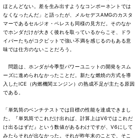
ほとんどない。差を生み出すようなコンポーネントでは
なくなったんだ」と語ったが、メルセデスAMGのカスタ
マーであるセルジオ・ペレスも同様の見方だ。そのなか
でホンダだけが大きく後れを取っているからこそ、ドラ
イバーたちがコクピットで強い不満を感じるのもある意
味では仕方のないことだろう。
問題は、ホンダが今季型パワーユニットの開発をスム
ーズに進められなかったことだ。新たな燃焼の方式を導
入したICE（内燃機関エンジン）の熟成不足が主たる原因
である。
「単気筒のベンチテストでは目標の性能を達成できまし
た。『単気筒でこれだけ出れば、計算上はV6ではこれだ
け出るはずだ』という数値があるわけですが、V6にして
みたらそれが出なかった。それが昨年末のことで、そこ