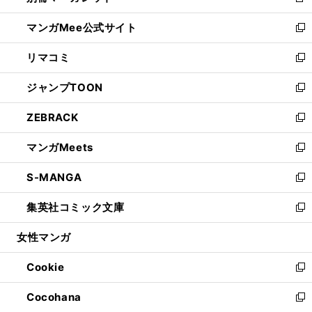
新
開
ン
ウ
し
マンガMee公式サイト
く
ド
ィ
い
新
ウ
ン
ウ
し
リマコミ
で
ド
ィ
い
新
開
ウ
ン
ウ
し
ジャンプTOON
く
で
ド
ィ
い
新
開
ウ
ン
ウ
し
ZEBRACK
く
で
ド
ィ
い
新
開
ウ
ン
ウ
し
マンガMeets
く
で
ド
ィ
い
新
開
ウ
ン
ウ
し
S-MANGA
く
で
ド
ィ
い
新
開
ウ
ン
ウ
し
集英社コミック文庫
く
で
ド
ィ
い
新
開
ウ
ン
ウ
し
女性マンガ
く
で
ド
ィ
い
開
ウ
ン
ウ
Cookie
く
で
ド
ィ
新
開
ウ
ン
し
Cocohana
く
で
ド
い
新
開