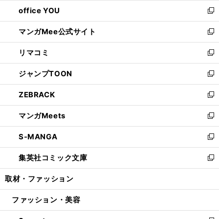
ウ
ウ
し
office YOU
く
で
ィ
い
新
開
ン
ウ
し
マンガMee公式サイト
く
ド
ィ
い
新
ウ
ン
ウ
し
リマコミ
で
ド
ィ
い
新
開
ウ
ン
ウ
し
ジャンプTOON
く
で
ド
ィ
い
新
開
ウ
ン
ウ
し
ZEBRACK
く
で
ド
ィ
い
新
開
ウ
ン
ウ
し
マンガMeets
く
で
ド
ィ
い
新
開
ウ
ン
ウ
し
S-MANGA
く
で
ド
ィ
い
新
開
ウ
ン
ウ
し
集英社コミック文庫
く
で
ド
ィ
い
新
開
ウ
ン
ウ
し
取材・ファッション
く
で
ド
ィ
い
開
ウ
ン
ウ
ファッション・美容
く
で
ド
ィ
開
ウ
ン