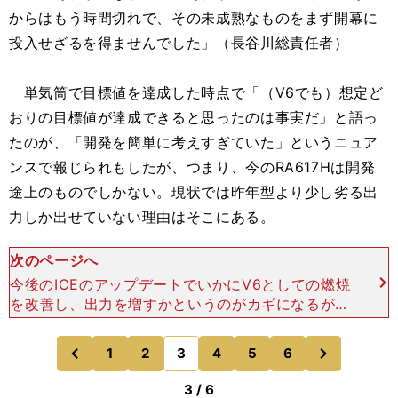
からはもう時間切れで、その未成熟なものをまず開幕に
投入せざるを得ませんでした」（長谷川総責任者）
単気筒で目標値を達成した時点で「（V6でも）想定ど
おりの目標値が達成できると思ったのは事実だ」と語っ
たのが、「開発を簡単に考えすぎていた」というニュア
ンスで報じられもしたが、つまり、今のRA617Hは開発
途上のものでしかない。現状では昨年型より少し劣る出
力しか出せていない理由はそこにある。
次のページへ
今後のICEのアップデートでいかにV6としての燃焼
を改善し、出力を増すかというのがカギになるが、
その方向性は見えつつあるという。「ベンチ上では
けっこう（成果が）見えているタマが出てきている
次
1
2
3
4
5
6
のページへ
のページへ
ので、近いう
前
3 / 6