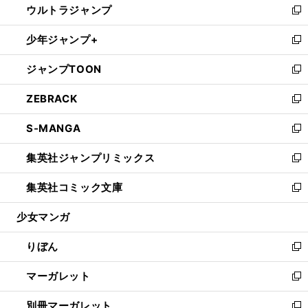
ウルトラジャンプ
く
で
ド
ィ
い
新
開
ウ
ン
ウ
し
少年ジャンプ+
く
で
ド
ィ
い
新
開
ウ
ン
ウ
し
ジャンプTOON
く
で
ド
ィ
い
新
開
ウ
ン
ウ
し
ZEBRACK
く
で
ド
ィ
い
新
開
ウ
ン
ウ
し
S-MANGA
く
で
ド
ィ
い
新
開
ウ
ン
ウ
し
集英社ジャンプリミックス
く
で
ド
ィ
い
新
開
ウ
ン
ウ
し
集英社コミック文庫
く
で
ド
ィ
い
新
開
ウ
ン
ウ
し
少女マンガ
く
で
ド
ィ
い
開
ウ
ン
ウ
りぼん
く
で
ド
ィ
新
開
ウ
ン
し
マーガレット
く
で
ド
い
新
開
ウ
ウ
し
別冊マーガレット
く
で
ィ
い