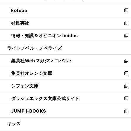
開
ウ
ン
ウ
し
kotoba
く
で
ド
ィ
い
新
開
ウ
ン
ウ
し
e!集英社
く
で
ド
ィ
い
新
開
ウ
ン
ウ
し
情報・知識＆オピニオン imidas
く
で
ド
ィ
い
新
開
ウ
ン
ウ
し
ライトノベル・ノベライズ
く
で
ド
ィ
い
開
ウ
ン
ウ
集英社Webマガジン コバルト
く
で
ド
ィ
新
開
ウ
ン
し
集英社オレンジ文庫
く
で
ド
い
新
開
ウ
ウ
し
シフォン文庫
く
で
ィ
い
新
開
ン
ウ
し
ダッシュエックス文庫公式サイト
く
ド
ィ
い
新
ウ
ン
ウ
し
JUMP j-BOOKS
で
ド
ィ
い
新
開
ウ
ン
ウ
し
キッズ
く
で
ド
ィ
い
開
ウ
ン
ウ