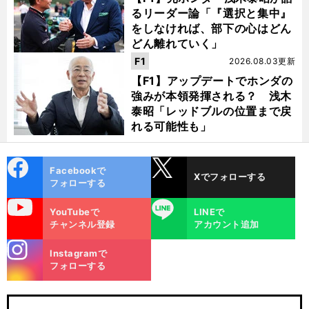
るリーダー論「『選択と集中』
をしなければ、部下の心はどん
どん離れていく」
F1
2026.08.03更新
【F1】アップデートでホンダの
強みが本領発揮される？ 浅木
泰昭「レッドブルの位置まで戻
れる可能性も」
cebo
X
Facebookで
Xでフォローする
ok
フォローする
uTube
LINE
YouTubeで
LINEで
チャンネル登録
アカウント追加
stagra
Instagramで
m
フォローする