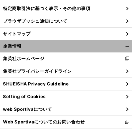
特定商取引法に基づく表示・その他の事項
ブラウザプッシュ通知について
サイトマップ
企業情報
開
く/
集英社ホームページ
新
閉
し
じ
集英社プライバシーガイドライン
い
る
ウ
SHUEISHA Privacy Guideline
ィ
前
ン
へ
Setting of Cookies
ド
ウ
web Sportivaについて
で
開
Web Sportivaについてのお問い合わせ
く
新
し