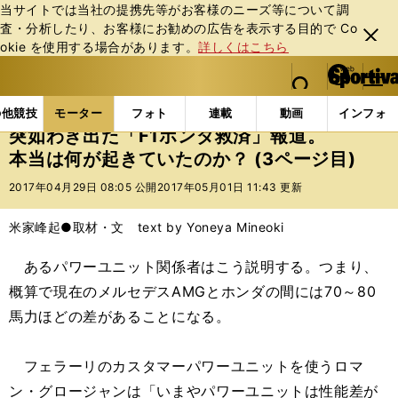
当サイトでは当社の提携先等がお客様のニーズ等について調
査・分析したり、お客様にお勧めの広告を表⽰する⽬的で Co
閉じ
okie を使⽤する場合があります。
詳しくはこちら
る
マイペ
web Sportiva (webスポルティーバ)
検索
メニュ
we
ー
モーターの記事一覧
モーター
F1
突如わき出た「
b
ジ
の他競技
モーター
フォト
連載
動画
インフォ
ス
突如わき出た「F1ホンダ救済」報道。
ポ
本当は何が起きていたのか？ (3ページ目)
ル
テ
2017年04月29日 08:05 公開
2017年05月01日 11:43 更新
ィ
ー
米家峰起●取材・文 text by Yoneya Mineoki
バ
あるパワーユニット関係者はこう説明する。つまり、
概算で現在のメルセデスAMGとホンダの間には70～80
馬力ほどの差があることになる。
フェラーリのカスタマーパワーユニットを使うロマ
ン・グロージャンは「いまやパワーユニットは性能差が