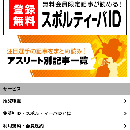
サービス
開
く/
推奨環境
閉
じ
集英社ID・スポルティーバIDとは
る
利用規約・会員規約