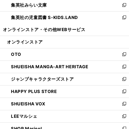
集英社みらい文庫
く
で
ド
ィ
新
開
ウ
ン
し
集英社の児童図書 S-KIDS.LAND
く
で
ド
い
新
開
ウ
ウ
し
オンラインストア・
その他WEBサービス
く
で
ィ
い
開
ン
ウ
オンラインストア
く
ド
ィ
ウ
ン
OTO
で
ド
新
開
ウ
し
SHUEISHA MANGA-ART HERITAGE
く
で
い
新
開
ウ
し
ジャンプキャラクターズストア
く
ィ
い
新
ン
ウ
し
HAPPY PLUS STORE
ド
ィ
い
新
ウ
ン
ウ
し
SHUEISHA VOX
で
ド
ィ
い
新
開
ウ
ン
ウ
し
LEEマルシェ
く
で
ド
ィ
い
新
開
ウ
ン
ウ
し
SHOP Marisol
く
で
ド