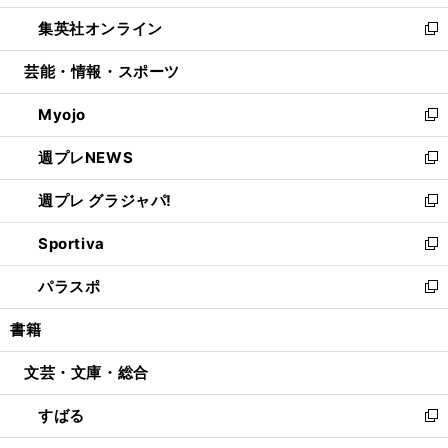
開
ウ
ン
ウ
し
集英社オンライン
く
で
ド
ィ
い
新
開
ウ
ン
ウ
し
芸能・情報・スポーツ
く
で
ド
ィ
い
開
ウ
ン
ウ
Myojo
く
で
ド
ィ
新
開
ウ
ン
し
週プレNEWS
く
で
ド
い
新
開
ウ
ウ
し
週プレ グラジャパ!
く
で
ィ
い
新
開
ン
ウ
し
Sportiva
く
ド
ィ
い
新
ウ
ン
ウ
し
パラスポ
で
ド
ィ
い
新
開
ウ
ン
ウ
し
書籍
く
で
ド
ィ
い
開
ウ
ン
ウ
文芸・文庫・総合
く
で
ド
ィ
開
ウ
ン
すばる
く
で
ド
新
開
ウ
し