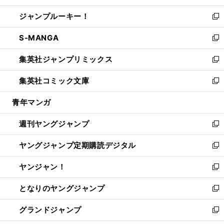
開
ウ
ン
ウ
し
ジャンプルーキー！
く
で
ド
ィ
い
新
開
ウ
ン
ウ
し
S-MANGA
く
で
ド
ィ
い
新
開
ウ
ン
ウ
し
集英社ジャンプリミックス
く
で
ド
ィ
い
新
開
ウ
ン
ウ
し
集英社コミック文庫
く
で
ド
ィ
い
新
開
ウ
ン
ウ
し
青年マンガ
く
で
ド
ィ
い
開
ウ
ン
ウ
週刊ヤングジャンプ
く
で
ド
ィ
新
開
ウ
ン
し
ヤングジャンプ定期購読デジタル
く
で
ド
い
新
開
ウ
ウ
し
ヤンジャン！
く
で
ィ
い
新
開
ン
ウ
し
となりのヤングジャンプ
く
ド
ィ
い
新
ウ
ン
ウ
し
グランドジャンプ
で
ド
ィ
い
新
開
ウ
ン
ウ
し