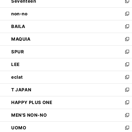
Seventeen
く
で
ド
新
開
ウ
し
non-no
く
で
い
新
開
ウ
し
BAILA
く
ィ
い
新
ン
ウ
し
MAQUIA
ド
ィ
い
新
ウ
ン
ウ
し
SPUR
で
ド
ィ
い
新
開
ウ
ン
ウ
し
LEE
く
で
ド
ィ
い
新
開
ウ
ン
ウ
し
eclat
く
で
ド
ィ
い
新
開
ウ
ン
ウ
し
T JAPAN
く
で
ド
ィ
い
新
開
ウ
ン
ウ
し
HAPPY PLUS ONE
く
で
ド
ィ
い
新
開
ウ
ン
ウ
し
MEN'S NON-NO
く
で
ド
ィ
い
新
開
ウ
ン
ウ
し
UOMO
く
で
ド
ィ
い
新