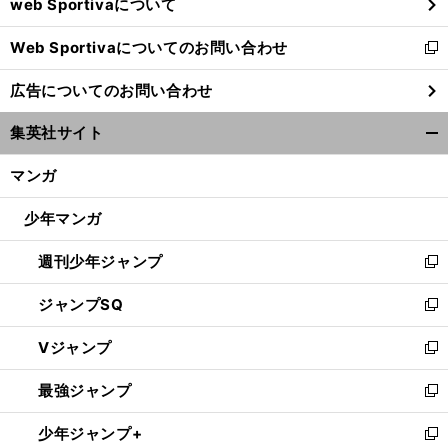
web Sportivaについて
で
開
Web Sportivaについてのお問い合わせ
く
新
し
広告についてのお問い合わせ
い
ウ
集英社サイト
ィ
開
ン
く/
マンガ
ド
閉
ウ
じ
少年マンガ
で
る
開
週刊少年ジャンプ
く
新
し
ジャンプSQ
い
新
ウ
し
Vジャンプ
ィ
い
新
ン
ウ
し
最強ジャンプ
ド
ィ
い
新
ウ
ン
ウ
し
少年ジャンプ+
で
ド
ィ
い
新