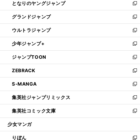
となりのヤングジャンプ
く
ド
ィ
い
新
ウ
ン
ウ
し
グランドジャンプ
で
ド
ィ
い
新
開
ウ
ン
ウ
し
ウルトラジャンプ
く
で
ド
ィ
い
新
開
ウ
ン
ウ
し
少年ジャンプ+
く
で
ド
ィ
い
新
開
ウ
ン
ウ
し
ジャンプTOON
く
で
ド
ィ
い
新
開
ウ
ン
ウ
し
ZEBRACK
く
で
ド
ィ
い
新
開
ウ
ン
ウ
し
S-MANGA
く
で
ド
ィ
い
新
開
ウ
ン
ウ
し
集英社ジャンプリミックス
く
で
ド
ィ
い
新
開
ウ
ン
ウ
し
集英社コミック文庫
く
で
ド
ィ
い
新
開
ウ
ン
ウ
し
少女マンガ
く
で
ド
ィ
い
開
ウ
ン
ウ
りぼん
く
で
ド
ィ
新