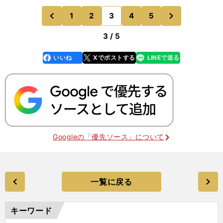
ーマンスを発揮してくれなかったことも、また事実
次
1
2
3
4
5
のページへ
のページへ
だった。予選
前
3 / 5
いいね
Xでポストする
LINEで送る
line
faceboo
x
k
Googleの「優先ソース」について
一覧に戻る
キーワード