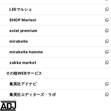
開
ウ
ン
ウ
し
LEEマルシェ
く
で
ド
ィ
い
新
開
ウ
ン
ウ
し
SHOP Marisol
く
で
ド
ィ
い
新
開
ウ
ン
ウ
し
eclat premium
く
で
ド
ィ
い
新
開
ウ
ン
ウ
し
mirabella
く
で
ド
ィ
い
新
開
ウ
ン
ウ
し
mirabella homme
く
で
ド
ィ
い
新
開
ウ
ン
ウ
し
zakka market
く
で
ド
ィ
い
新
開
ウ
ン
ウ
し
その他WEBサービス
く
で
ド
ィ
い
開
ウ
ン
ウ
集英社アドナビ
く
で
ド
ィ
新
開
ウ
ン
し
集英社エディターズ・ラボ
く
で
ド
い
新
開
ウ
ウ
し
く
で
ィ
い
開
ン