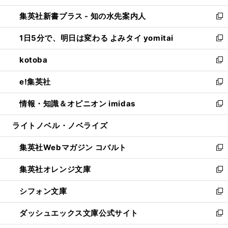
開
ン
ウ
し
集英社新書プラス - 知の水先案内人
く
ド
ィ
い
新
ウ
ン
ウ
し
1日5分で、明日は変わる よみタイ yomitai
で
ド
ィ
い
新
開
ウ
ン
ウ
し
kotoba
く
で
ド
ィ
い
新
開
ウ
ン
ウ
し
e!集英社
く
で
ド
ィ
い
新
開
ウ
ン
ウ
し
情報・知識＆オピニオン imidas
く
で
ド
ィ
い
新
開
ウ
ン
ウ
し
ライトノベル・ノベライズ
く
で
ド
ィ
い
開
ウ
ン
ウ
集英社Webマガジン コバルト
く
で
ド
ィ
新
開
ウ
ン
し
集英社オレンジ文庫
く
で
ド
い
新
開
ウ
ウ
し
シフォン文庫
く
で
ィ
い
新
開
ン
ウ
し
ダッシュエックス文庫公式サイト
く
ド
ィ
い
新
ウ
ン
ウ
し