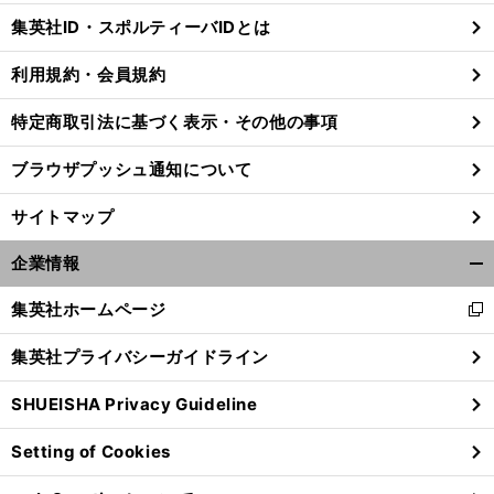
じ
集英社ID・スポルティーバIDとは
る
利用規約・会員規約
特定商取引法に基づく表示・その他の事項
ブラウザプッシュ通知について
サイトマップ
企業情報
開
く/
集英社ホームページ
新
閉
し
じ
集英社プライバシーガイドライン
い
る
前
ウ
へ
SHUEISHA Privacy Guideline
ィ
ン
Setting of Cookies
ド
ウ