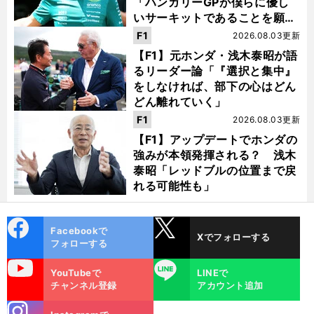
「ハンガリーGPが僕らに優し
いサーキットであることを願
う」
F1
2026.08.03更新
【F1】元ホンダ・浅木泰昭が語
るリーダー論「『選択と集中』
をしなければ、部下の心はどん
どん離れていく」
F1
2026.08.03更新
【F1】アップデートでホンダの
強みが本領発揮される？ 浅木
泰昭「レッドブルの位置まで戻
れる可能性も」
cebo
X
Facebookで
Xでフォローする
ok
フォローする
uTube
LINE
YouTubeで
LINEで
チャンネル登録
アカウント追加
stagra