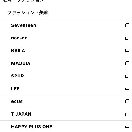
ド
ィ
い
開
ウ
ン
ウ
ファッション・美容
く
で
ド
ィ
開
ウ
ン
Seventeen
く
で
ド
新
開
ウ
し
non-no
く
で
い
新
開
ウ
し
BAILA
く
ィ
い
新
ン
ウ
し
MAQUIA
ド
ィ
い
新
ウ
ン
ウ
し
SPUR
で
ド
ィ
い
新
開
ウ
ン
ウ
し
LEE
く
で
ド
ィ
い
新
開
ウ
ン
ウ
し
eclat
く
で
ド
ィ
い
新
開
ウ
ン
ウ
し
T JAPAN
く
で
ド
ィ
い
新
開
ウ
ン
ウ
し
HAPPY PLUS ONE
く
で
ド
ィ
い
新