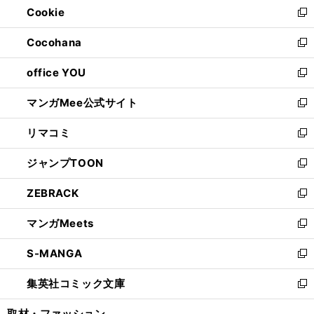
Cookie
く
で
ド
ィ
新
開
ウ
ン
し
Cocohana
く
で
ド
い
新
開
ウ
ウ
し
office YOU
く
で
ィ
い
新
開
ン
ウ
し
マンガMee公式サイト
く
ド
ィ
い
新
ウ
ン
ウ
し
リマコミ
で
ド
ィ
い
新
開
ウ
ン
ウ
し
ジャンプTOON
く
で
ド
ィ
い
新
開
ウ
ン
ウ
し
ZEBRACK
く
で
ド
ィ
い
新
開
ウ
ン
ウ
し
マンガMeets
く
で
ド
ィ
い
新
開
ウ
ン
ウ
し
S-MANGA
く
で
ド
ィ
い
新
開
ウ
ン
ウ
し
集英社コミック文庫
く
で
ド
ィ
い
新
開
ウ
ン
ウ
し
取材・ファッション
く
で