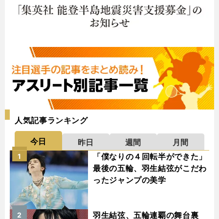
人気記事ランキング
今日
昨日
週間
月間
「僕なりの４回転半ができた」
1
最後の五輪、羽生結弦がこだわ
ったジャンプの美学
羽生結弦、五輪連覇の舞台裏
2