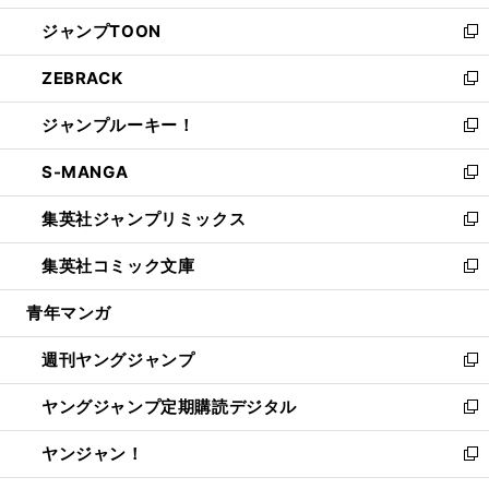
開
ウ
ン
ウ
し
ジャンプTOON
く
で
ド
ィ
い
新
開
ウ
ン
ウ
し
ZEBRACK
く
で
ド
ィ
い
新
開
ウ
ン
ウ
し
ジャンプルーキー！
く
で
ド
ィ
い
新
開
ウ
ン
ウ
し
S-MANGA
く
で
ド
ィ
い
新
開
ウ
ン
ウ
し
集英社ジャンプリミックス
く
で
ド
ィ
い
新
開
ウ
ン
ウ
し
集英社コミック文庫
く
で
ド
ィ
い
新
開
ウ
ン
ウ
し
青年マンガ
く
で
ド
ィ
い
開
ウ
ン
ウ
週刊ヤングジャンプ
く
で
ド
ィ
新
開
ウ
ン
し
ヤングジャンプ定期購読デジタル
く
で
ド
い
新
開
ウ
ウ
し
ヤンジャン！
く
で
ィ
い
新
開
ン
ウ
し