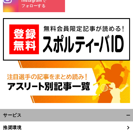
Instagramで
m
フォローする
サービス
開
く/
推奨環境
閉