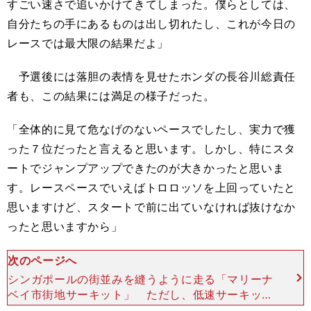
すごい速さで追いかけてきてしまった。僕らとしては、
自分たちの手にあるものは出し切れたし、これが今日の
レースでは最大限の結果だよ」
予選後には落胆の表情を見せたホンダの長谷川総責任
者も、この結果には満足の様子だった。
「全体的に見て危なげのないペースでしたし、実力で獲
った７位だったと言えると思います。しかし、特にスタ
ートでジャンプアップできたのが大きかったと思いま
す。レースペースでいえばトロロッソを上回っていたと
思いますけど、スタートで前に出ていなければ抜けなか
ったと思いますから」
次のページへ
シンガポールの街並みを縫うように走る「マリーナ
ベイ市街地サーキット」 ただし、低速サーキット
のシンガポールでMP4-31が期待したほどのパフォ