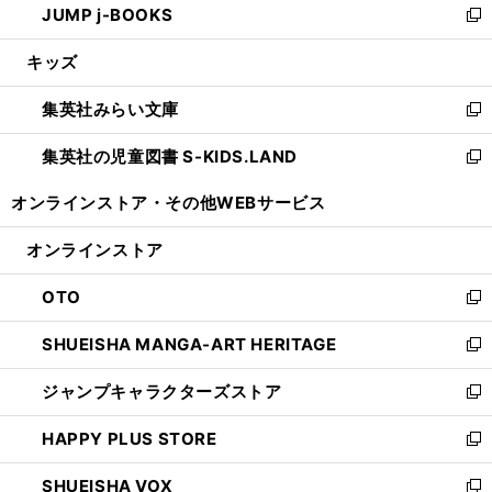
JUMP j-BOOKS
で
ド
ィ
い
新
開
ウ
ン
ウ
し
キッズ
く
で
ド
ィ
い
開
ウ
ン
ウ
集英社みらい文庫
く
で
ド
ィ
新
開
ウ
ン
し
集英社の児童図書 S-KIDS.LAND
く
で
ド
い
新
開
ウ
ウ
し
オンラインストア・
その他WEBサービス
く
で
ィ
い
開
ン
ウ
オンラインストア
く
ド
ィ
ウ
ン
OTO
で
ド
新
開
ウ
し
SHUEISHA MANGA-ART HERITAGE
く
で
い
新
開
ウ
し
ジャンプキャラクターズストア
く
ィ
い
新
ン
ウ
し
HAPPY PLUS STORE
ド
ィ
い
新
ウ
ン
ウ
し
SHUEISHA VOX
で
ド
ィ
い
新