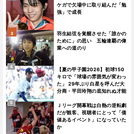
ケガで欠場中に取り組んだ「勉
強」で成長
羽生結弦を覚醒させた「誰かの
3
ために」の思い 五輪連覇の偉
業への道のり
4
【夏の甲子園2026】初球150
キロで「球場の雰囲気が変わっ
た」 29年ぶり白星を呼んだ大
分商・平田玲翔の底知れぬ才能
5
Ｊリーグ開幕戦は白熱の逆転劇
だが観客、視聴者にとって「価
値あるイベント」になっていた
か