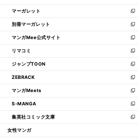
開
ウ
ン
し
マーガレット
く
で
ド
い
新
開
ウ
ウ
し
別冊マーガレット
く
で
ィ
い
新
開
ン
ウ
し
マンガMee公式サイト
く
ド
ィ
い
新
ウ
ン
ウ
し
リマコミ
で
ド
ィ
い
新
開
ウ
ン
ウ
し
ジャンプTOON
く
で
ド
ィ
い
新
開
ウ
ン
ウ
し
ZEBRACK
く
で
ド
ィ
い
新
開
ウ
ン
ウ
し
マンガMeets
く
で
ド
ィ
い
新
開
ウ
ン
ウ
し
S-MANGA
く
で
ド
ィ
い
新
開
ウ
ン
ウ
し
集英社コミック文庫
く
で
ド
ィ
い
新
開
ウ
ン
ウ
し
女性マンガ
く
で
ド
ィ
い
開
ウ
ン
ウ