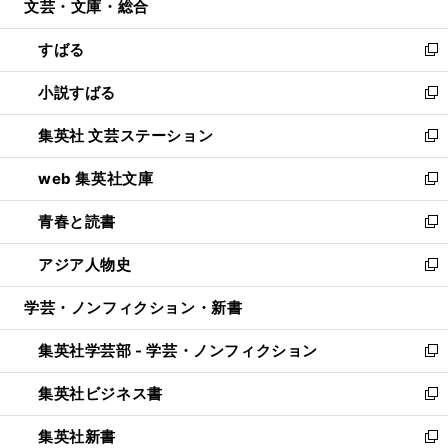
文芸・文庫・総合
く
で
ド
ィ
開
ウ
ン
すばる
く
で
ド
新
開
ウ
し
小説すばる
く
で
い
新
開
ウ
し
集英社 文芸ステーション
く
ィ
い
新
ン
ウ
し
web 集英社文庫
ド
ィ
い
新
ウ
ン
ウ
し
青春と読書
で
ド
ィ
い
新
開
ウ
ン
ウ
し
アジア人物史
く
で
ド
ィ
い
新
開
ウ
ン
ウ
し
学芸・ノンフィクション・新書
く
で
ド
ィ
い
開
ウ
ン
ウ
集英社学芸部 - 学芸・ノンフィクション
く
で
ド
ィ
新
開
ウ
ン
し
集英社ビジネス書
く
で
ド
い
新
開
ウ
ウ
し
集英社新書
く
で
ィ
い
新