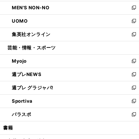
開
ウ
ン
ウ
し
MEN'S NON-NO
く
で
ド
ィ
い
新
開
ウ
ン
ウ
し
UOMO
く
で
ド
ィ
い
新
開
ウ
ン
ウ
し
集英社オンライン
く
で
ド
ィ
い
新
開
ウ
ン
ウ
し
芸能・情報・スポーツ
く
で
ド
ィ
い
開
ウ
ン
ウ
Myojo
く
で
ド
ィ
新
開
ウ
ン
し
週プレNEWS
く
で
ド
い
新
開
ウ
ウ
し
週プレ グラジャパ!
く
で
ィ
い
新
開
ン
ウ
し
Sportiva
く
ド
ィ
い
新
ウ
ン
ウ
し
パラスポ
で
ド
ィ
い
新
開
ウ
ン
ウ
し
書籍
く
で
ド
ィ
い
開
ウ
ン
ウ