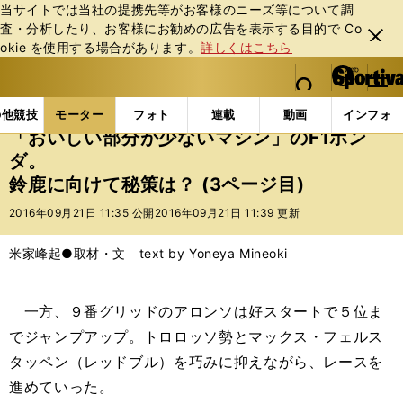
当サイトでは当社の提携先等がお客様のニーズ等について調
査・分析したり、お客様にお勧めの広告を表⽰する⽬的で Co
閉じ
okie を使⽤する場合があります。
詳しくはこちら
る
マイペ
web Sportiva (webスポルティーバ)
検索
メニュ
we
ー
モーターの記事一覧
モーター
F1
「おいしい部分
b
ジ
の他競技
モーター
フォト
連載
動画
インフォ
ス
「おいしい部分が少ないマシン」のF1ホン
ポ
ダ。
ル
鈴鹿に向けて秘策は？ (3ページ目)
テ
ィ
2016年09月21日 11:35 公開
2016年09月21日 11:39 更新
ー
バ
米家峰起●取材・文 text by Yoneya Mineoki
一方、９番グリッドのアロンソは好スタートで５位ま
でジャンプアップ。トロロッソ勢とマックス・フェルス
タッペン（レッドブル）を巧みに抑えながら、レースを
進めていった。