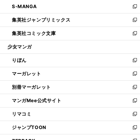
ン
ウ
し
S-MANGA
く
で
ド
ィ
い
新
開
ウ
ン
ウ
し
集英社ジャンプリミックス
く
で
ド
ィ
い
新
開
ウ
ン
ウ
し
集英社コミック文庫
く
で
ド
ィ
い
新
開
ウ
ン
ウ
し
少女マンガ
く
で
ド
ィ
い
開
ウ
ン
ウ
りぼん
く
で
ド
ィ
新
開
ウ
ン
し
マーガレット
く
で
ド
い
新
開
ウ
ウ
し
別冊マーガレット
く
で
ィ
い
新
開
ン
ウ
し
マンガMee公式サイト
く
ド
ィ
い
新
ウ
ン
ウ
し
リマコミ
で
ド
ィ
い
新
開
ウ
ン
ウ
し
ジャンプTOON
く
で
ド
ィ
い
新
開
ウ
ン
ウ
し