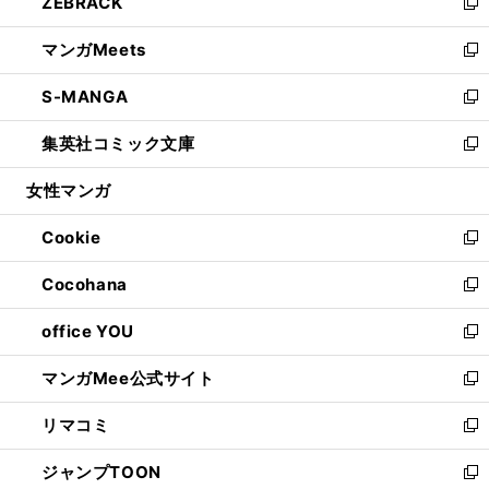
ZEBRACK
く
で
ド
ィ
い
新
開
ウ
ン
ウ
し
マンガMeets
く
で
ド
ィ
い
新
開
ウ
ン
ウ
し
S-MANGA
く
で
ド
ィ
い
新
開
ウ
ン
ウ
し
集英社コミック文庫
く
で
ド
ィ
い
新
開
ウ
ン
ウ
し
女性マンガ
く
で
ド
ィ
い
開
ウ
ン
ウ
Cookie
く
で
ド
ィ
新
開
ウ
ン
し
Cocohana
く
で
ド
い
新
開
ウ
ウ
し
office YOU
く
で
ィ
い
新
開
ン
ウ
し
マンガMee公式サイト
く
ド
ィ
い
新
ウ
ン
ウ
し
リマコミ
で
ド
ィ
い
新
開
ウ
ン
ウ
し
ジャンプTOON
く
で
ド
ィ
い
新