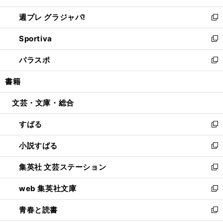
開
ウ
ウ
し
週プレ グラジャパ!
く
で
ィ
い
新
開
ン
ウ
し
Sportiva
く
ド
ィ
い
新
ウ
ン
ウ
し
パラスポ
で
ド
ィ
い
新
開
ウ
ン
ウ
し
書籍
く
で
ド
ィ
い
開
ウ
ン
ウ
文芸・文庫・総合
く
で
ド
ィ
開
ウ
ン
すばる
く
で
ド
新
開
ウ
し
小説すばる
く
で
い
新
開
ウ
し
集英社 文芸ステーション
く
ィ
い
新
ン
ウ
し
web 集英社文庫
ド
ィ
い
新
ウ
ン
ウ
し
青春と読書
で
ド
ィ
い
新
開
ウ
ン
ウ
し