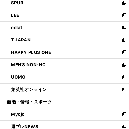
SPUR
で
ド
ィ
い
新
開
ウ
ン
ウ
し
LEE
く
で
ド
ィ
い
新
開
ウ
ン
ウ
し
eclat
く
で
ド
ィ
い
新
開
ウ
ン
ウ
し
T JAPAN
く
で
ド
ィ
い
新
開
ウ
ン
ウ
し
HAPPY PLUS ONE
く
で
ド
ィ
い
新
開
ウ
ン
ウ
し
MEN'S NON-NO
く
で
ド
ィ
い
新
開
ウ
ン
ウ
し
UOMO
く
で
ド
ィ
い
新
開
ウ
ン
ウ
し
集英社オンライン
く
で
ド
ィ
い
新
開
ウ
ン
ウ
し
芸能・情報・スポーツ
く
で
ド
ィ
い
開
ウ
ン
ウ
Myojo
く
で
ド
ィ
新
開
ウ
ン
し
週プレNEWS
く
で
ド
い
新