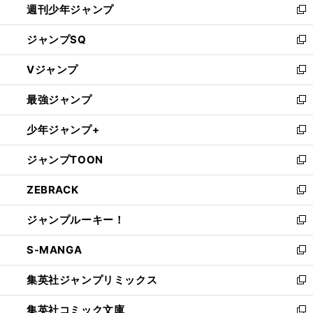
週刊少年ジャンプ
く
新
し
ジャンプSQ
い
新
ウ
し
Vジャンプ
ィ
い
新
ン
ウ
し
最強ジャンプ
ド
ィ
い
新
ウ
ン
ウ
し
少年ジャンプ+
で
ド
ィ
い
新
開
ウ
ン
ウ
し
ジャンプTOON
く
で
ド
ィ
い
新
開
ウ
ン
ウ
し
ZEBRACK
く
で
ド
ィ
い
新
開
ウ
ン
ウ
し
ジャンプルーキー！
く
で
ド
ィ
い
新
開
ウ
ン
ウ
し
S-MANGA
く
で
ド
ィ
い
新
開
ウ
ン
ウ
し
集英社ジャンプリミックス
く
で
ド
ィ
い
新
開
ウ
ン
ウ
し
集英社コミック文庫
く
で
ド
ィ
い
新