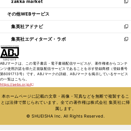
zakka market
く
で
ド
ィ
い
新
開
ウ
ン
ウ
し
その他WEBサービス
く
で
ド
ィ
い
開
ウ
ン
ウ
集英社アドナビ
く
で
ド
ィ
新
開
ウ
ン
し
集英社エディターズ・ラボ
く
で
ド
い
新
開
ウ
ウ
し
く
で
ィ
い
開
ン
ウ
ABJマークは、この電子書店・電子書籍配信サービスが、著作権者からコンテ
く
ド
ィ
ンツ使用許諾を得た正規版配信サービスであることを示す登録商標（登録番号
ウ
ン
第6091713号）です。ABJマークの詳細、ABJマークを掲示しているサービス
で
ド
の一覧はこちら。
開
ウ
https://aebs.or.jp/
新
く
で
し
い
開
本ホームページに記載の文章・画像・写真などを無断で複製するこ
ウ
く
とは法律で禁じられています。全ての著作権は株式会社 集英社に帰
ィ
属します。
ン
ド
© SHUEISHA Inc. All Rights Reserved.
ウ
で
開