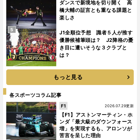
ダンスで新境地を切り開く 高
橋大輔の証言とも重なる課題と
楽しさ
5
J1全順位予想 識者５人が推す
優勝候補筆頭は？ J2降格の憂
き目に遭いそうな３クラブと
は？
もっと見る
各スポーツコラム記事
F1
2026.07.29更新
【F1】アストンマーティン・ホ
ンダ「最大級のダウンフォース
増」を実現するも、アロンソが
苦言を呈した理由