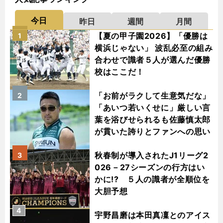
今日
昨日
週間
月間
【夏の甲子園2026】「優勝は
1
横浜じゃない」 波乱必至の組み
合わせで識者５人が選んだ優勝
校はここだ！
「お前がラクして生意気だな」
2
「あいつ若いくせに」厳しい言
葉を浴びせられるも佐藤慎太郎
が貫いた誇りとファンへの思い
秋春制が導入されたJ1リーグ2
3
026－27シーズンの行方はい
かに!? ５人の識者が全順位を
大胆予想
4
宇野昌磨は本田真凜とのアイス