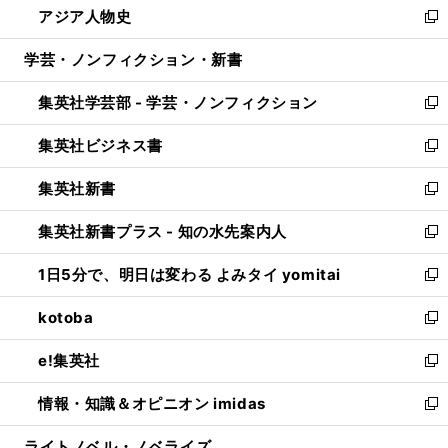
アジア人物史
く
で
ド
ィ
い
新
開
ウ
ン
ウ
し
学芸・ノンフィクション・新書
く
で
ド
ィ
い
開
ウ
ン
ウ
集英社学芸部 - 学芸・ノンフィクション
く
で
ド
ィ
新
開
ウ
ン
し
集英社ビジネス書
く
で
ド
い
新
開
ウ
ウ
し
集英社新書
く
で
ィ
い
新
開
ン
ウ
し
集英社新書プラス - 知の水先案内人
く
ド
ィ
い
新
ウ
ン
ウ
し
1日5分で、明日は変わる よみタイ yomitai
で
ド
ィ
い
新
開
ウ
ン
ウ
し
kotoba
く
で
ド
ィ
い
新
開
ウ
ン
ウ
し
e!集英社
く
で
ド
ィ
い
新
開
ウ
ン
ウ
し
情報・知識＆オピニオン imidas
く
で
ド
ィ
い
新
開
ウ
ン
ウ
し
ライトノベル・ノベライズ
く
で
ド