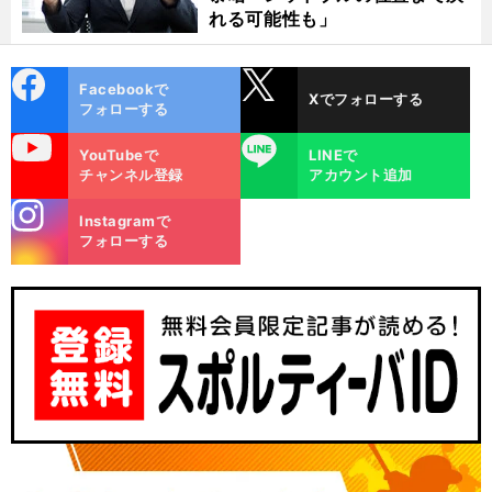
れる可能性も」
cebo
X
Facebookで
Xでフォローする
ok
フォローする
uTube
LINE
YouTubeで
LINEで
チャンネル登録
アカウント追加
stagra
Instagramで
m
フォローする