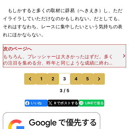
もしかすると多くの取材に辟易（へきえき）し、ただ
イライラしていただけなのかもしれない。だとしても、
それはすなわち、レースに集中したいという気持ちの表
れにほかならない。
次のページへ
もちろん、プレッシャーは大きかったはずだ。多く
の注目を集める分、昨年と同じような成績に終われ
ば、「こんなものなのか」と、世間の関心が離れて
いきかねない。 しかも、昨年はメディアの側
次
1
2
3
4
5
のページへ
のページへ
が“勝手に”室屋
前
3 / 5
いいね
Xでポストする
LINEで送る
line
faceboo
x
k