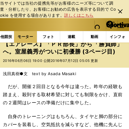
当サイトでは当社の提携先等がお客様のニーズ等について調
査・分析したり、お客様にお勧めの広告を表⽰する⽬的で Co
閉じ
okie を使⽤する場合があります。
詳しくはこちら
る
マイペ
web Sportiva (webスポルティーバ)
検索
メニュ
we
ー
モーターの記事一覧
モーター
その他
【エアレ
b
ジ
の他競技
モーター
フォト
連載
動画
インフォ
ス
【エアレース】「ＰＲ部長」から「勝負師」
ポ
へ。室屋義秀がついに初優勝 (3ページ目)
ル
テ
2016年06月06日 19:00 公開
2016年07月12日 05:05 更新
ィ
ー
浅田真樹●文 text by Asada Masaki
バ
だが、開催２回目となる今年は違った。昨年の経験も
踏まえ、殺到する取材希望に対しても制限をかけ、直前
の２週間はレースの準備だけに集中した。
自身のトレーニングはもちろん、タイヤと脚の部分に
カバーを装着し、空気抵抗を減らすなど、他機に先んじ