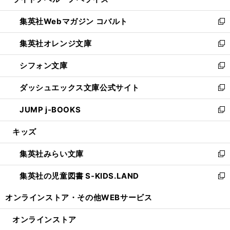
ィ
い
開
ウ
ン
ウ
集英社Webマガジン コバルト
く
で
ド
ィ
新
開
ウ
ン
し
集英社オレンジ文庫
く
で
ド
い
新
開
ウ
ウ
し
シフォン文庫
く
で
ィ
い
新
開
ン
ウ
し
ダッシュエックス文庫公式サイト
く
ド
ィ
い
新
ウ
ン
ウ
し
JUMP j-BOOKS
で
ド
ィ
い
新
開
ウ
ン
ウ
し
キッズ
く
で
ド
ィ
い
開
ウ
ン
ウ
集英社みらい文庫
く
で
ド
ィ
新
開
ウ
ン
し
集英社の児童図書 S-KIDS.LAND
く
で
ド
い
新
開
ウ
ウ
し
オンラインストア・
その他WEBサービス
く
で
ィ
い
開
ン
ウ
オンラインストア
く
ド
ィ