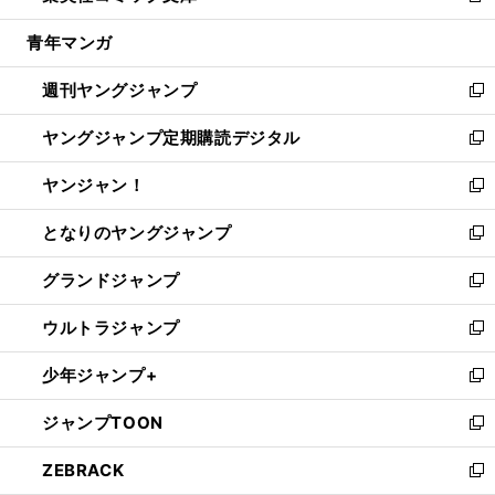
開
ウ
ン
ウ
し
青年マンガ
く
で
ド
ィ
い
開
ウ
ン
ウ
週刊ヤングジャンプ
く
で
ド
ィ
新
開
ウ
ン
し
ヤングジャンプ定期購読デジタル
く
で
ド
い
新
開
ウ
ウ
し
ヤンジャン！
く
で
ィ
い
新
開
ン
ウ
し
となりのヤングジャンプ
く
ド
ィ
い
新
ウ
ン
ウ
し
グランドジャンプ
で
ド
ィ
い
新
開
ウ
ン
ウ
し
ウルトラジャンプ
く
で
ド
ィ
い
新
開
ウ
ン
ウ
し
少年ジャンプ+
く
で
ド
ィ
い
新
開
ウ
ン
ウ
し
ジャンプTOON
く
で
ド
ィ
い
新
開
ウ
ン
ウ
し
ZEBRACK
く
で
ド
ィ
い
新
開
ウ