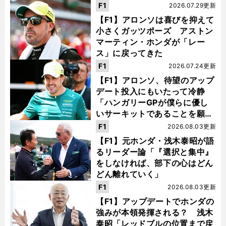
F1
2026.07.29更新
【F1】アロンソは喜びを抑えて
小さくガッツポーズ アストン
マーティン・ホンダが「レー
ス」に戻ってきた
F1
2026.07.24更新
【F1】アロンソ、待望のアップ
デート投入にもいたって冷静
「ハンガリーGPが僕らに優し
いサーキットであることを願
う」
F1
2026.08.03更新
【F1】元ホンダ・浅木泰昭が語
るリーダー論「『選択と集中』
をしなければ、部下の心はどん
どん離れていく」
F1
2026.08.03更新
【F1】アップデートでホンダの
強みが本領発揮される？ 浅木
泰昭「レッドブルの位置まで戻