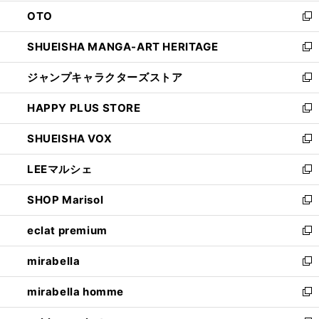
ウ
ン
OTO
で
ド
新
開
ウ
し
SHUEISHA MANGA-ART HERITAGE
く
で
い
新
開
ウ
し
ジャンプキャラクターズストア
く
ィ
い
新
ン
ウ
し
HAPPY PLUS STORE
ド
ィ
い
新
ウ
ン
ウ
し
SHUEISHA VOX
で
ド
ィ
い
新
開
ウ
ン
ウ
し
LEEマルシェ
く
で
ド
ィ
い
新
開
ウ
ン
ウ
し
SHOP Marisol
く
で
ド
ィ
い
新
開
ウ
ン
ウ
し
eclat premium
く
で
ド
ィ
い
新
開
ウ
ン
ウ
し
mirabella
く
で
ド
ィ
い
新
開
ウ
ン
ウ
し
mirabella homme
く
で
ド
ィ
い
新
開
ウ
ン
ウ
し