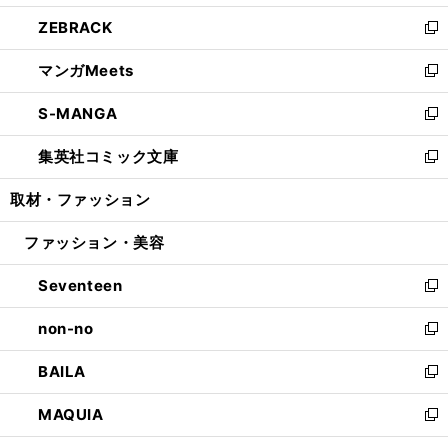
開
ウ
ン
ウ
し
ZEBRACK
く
で
ド
ィ
い
新
開
ウ
ン
ウ
し
マンガMeets
く
で
ド
ィ
い
新
開
ウ
ン
ウ
し
S-MANGA
く
で
ド
ィ
い
新
開
ウ
ン
ウ
し
集英社コミック文庫
く
で
ド
ィ
い
新
開
ウ
ン
ウ
し
取材・ファッション
く
で
ド
ィ
い
開
ウ
ン
ウ
ファッション・美容
く
で
ド
ィ
開
ウ
ン
Seventeen
く
で
ド
新
開
ウ
し
non-no
く
で
い
新
開
ウ
し
BAILA
く
ィ
い
新
ン
ウ
し
MAQUIA
ド
ィ
い
新
ウ
ン
ウ
し