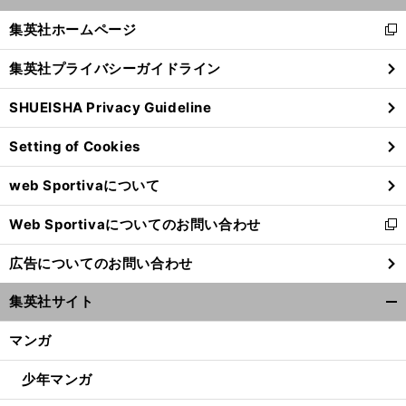
開
く/
集英社ホームページ
新
閉
し
じ
集英社プライバシーガイドライン
い
る
ウ
SHUEISHA Privacy Guideline
ィ
ン
Setting of Cookies
ド
ウ
web Sportivaについて
で
前
開
へ
Web Sportivaについてのお問い合わせ
く
新
し
広告についてのお問い合わせ
い
ウ
集英社サイト
ィ
開
ン
く/
マンガ
ド
閉
ウ
じ
少年マンガ
で
る
開