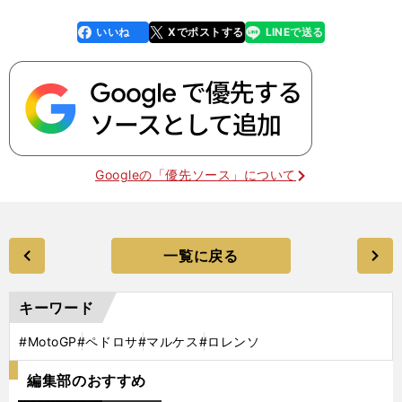
いいね
Xでポストする
LINEで送る
line
faceboo
x
k
Googleの「優先ソース」について
一覧に戻る
キーワード
#MotoGP
#ペドロサ
#マルケス
#ロレンソ
編集部のおすすめ