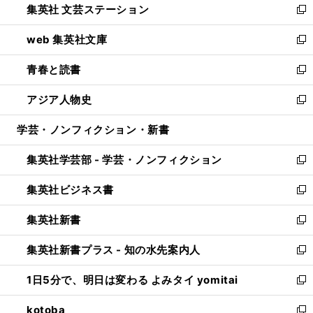
集英社 文芸ステーション
く
ィ
い
新
ン
ウ
し
web 集英社文庫
ド
ィ
い
新
ウ
ン
ウ
し
青春と読書
で
ド
ィ
い
新
開
ウ
ン
ウ
し
アジア人物史
く
で
ド
ィ
い
新
開
ウ
ン
ウ
し
学芸・ノンフィクション・新書
く
で
ド
ィ
い
開
ウ
ン
ウ
集英社学芸部 - 学芸・ノンフィクション
く
で
ド
ィ
新
開
ウ
ン
し
集英社ビジネス書
く
で
ド
い
新
開
ウ
ウ
し
集英社新書
く
で
ィ
い
新
開
ン
ウ
し
集英社新書プラス - 知の水先案内人
く
ド
ィ
い
新
ウ
ン
ウ
し
1日5分で、明日は変わる よみタイ yomitai
で
ド
ィ
い
新
開
ウ
ン
ウ
し
kotoba
く
で
ド
ィ
い
新