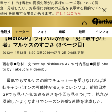
当サイトでは当社の提携先等がお客様のニーズ等について調
査・分析したり、お客様にお勧めの広告を表⽰する⽬的で Co
閉じ
okie を使⽤する場合があります。
詳しくはこちら
る
マイペ
web Sportiva (webスポルティーバ)
検索
メニュ
we
ー
モーターの記事一覧
モーター
MotoGP
【Mot
b
ジ
の他競技
モーター
フォト
連載
動画
インフォ
ス
【MotoGP】ライバルが語る「史上最年少王
ポ
者」マルケスのすごさ (3ページ目)
ル
テ
2013年11月12日 16:20 公開
2016年07月12日 04:58 更新
ィ
ー
西村章●取材・文 text by Nishimura Akira 竹内秀信●撮影 pho
バ
to by Takeuchi Hidenobu
最低でもマルケスの前でチェッカーを受けなければ逆
転チャンピオンの可能性が潰えるロレンソは、前戦日本
GPでも見せた鬼気迫る速さを今回も見せつけて、執念が
凝縮したような走りでシーズン終盤3連勝を達成した。