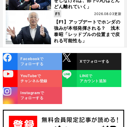
をしなければ、部下の心はどん
どん離れていく」
F1
2026.08.03更新
【F1】アップデートでホンダの
強みが本領発揮される？ 浅木
泰昭「レッドブルの位置まで戻
れる可能性も」
cebo
X
Facebookで
Xでフォローする
ok
フォローする
uTube
LINE
YouTubeで
LINEで
チャンネル登録
アカウント追加
stagra
Instagramで
m
フォローする