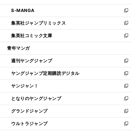
開
ウ
ン
ウ
し
S-MANGA
く
で
ド
ィ
い
新
開
ウ
ン
ウ
し
集英社ジャンプリミックス
く
で
ド
ィ
い
新
開
ウ
ン
ウ
し
集英社コミック文庫
く
で
ド
ィ
い
新
開
ウ
ン
ウ
し
青年マンガ
く
で
ド
ィ
い
開
ウ
ン
ウ
週刊ヤングジャンプ
く
で
ド
ィ
新
開
ウ
ン
し
ヤングジャンプ定期購読デジタル
く
で
ド
い
新
開
ウ
ウ
し
ヤンジャン！
く
で
ィ
い
新
開
ン
ウ
し
となりのヤングジャンプ
く
ド
ィ
い
新
ウ
ン
ウ
し
グランドジャンプ
で
ド
ィ
い
新
開
ウ
ン
ウ
し
ウルトラジャンプ
く
で
ド
ィ
い
新
開
ウ
ン
ウ
し