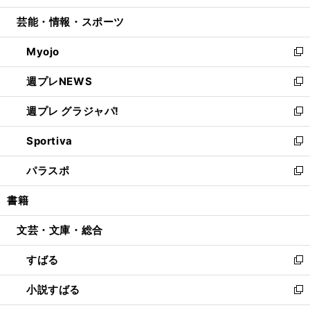
開
ウ
ン
ウ
し
芸能・情報・スポーツ
く
で
ド
ィ
い
開
ウ
ン
ウ
Myojo
く
で
ド
ィ
新
開
ウ
ン
し
週プレNEWS
く
で
ド
い
新
開
ウ
ウ
し
週プレ グラジャパ!
く
で
ィ
い
新
開
ン
ウ
し
Sportiva
く
ド
ィ
い
新
ウ
ン
ウ
し
パラスポ
で
ド
ィ
い
新
開
ウ
ン
ウ
し
書籍
く
で
ド
ィ
い
開
ウ
ン
ウ
文芸・文庫・総合
く
で
ド
ィ
開
ウ
ン
すばる
く
で
ド
新
開
ウ
し
小説すばる
く
で
い
新
開
ウ
し