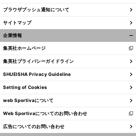
ブラウザプッシュ通知について
サイトマップ
企業情報
開
く/
集英社ホームページ
新
閉
し
じ
集英社プライバシーガイドライン
い
る
ウ
SHUEISHA Privacy Guideline
ィ
ン
Setting of Cookies
ド
ウ
web Sportivaについて
で
開
Web Sportivaについてのお問い合わせ
く
新
し
広告についてのお問い合わせ
い
ウ