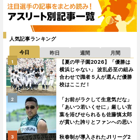
人気記事ランキング
今日
昨日
週間
月間
【夏の甲子園2026】「優勝は
1
横浜じゃない」 波乱必至の組み
合わせで識者５人が選んだ優勝
校はここだ！
「お前がラクして生意気だな」
2
「あいつ若いくせに」厳しい言
葉を浴びせられるも佐藤慎太郎
が貫いた誇りとファンへの思い
秋春制が導入されたJ1リーグ2
3