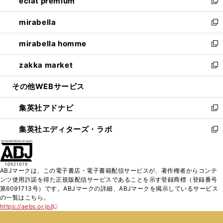
eclat premium
く
で
ド
ィ
い
新
開
ウ
ン
ウ
し
mirabella
く
で
ド
ィ
い
新
開
ウ
ン
ウ
し
mirabella homme
く
で
ド
ィ
い
新
開
ウ
ン
ウ
し
zakka market
く
で
ド
ィ
い
新
開
ウ
ン
ウ
し
その他WEBサービス
く
で
ド
ィ
い
開
ウ
ン
ウ
集英社アドナビ
く
で
ド
ィ
新
開
ウ
ン
し
集英社エディターズ・ラボ
く
で
ド
い
新
開
ウ
ウ
し
く
で
ィ
い
開
ン
ウ
ABJマークは、この電子書店・電子書籍配信サービスが、著作権者からコンテ
く
ド
ィ
ンツ使用許諾を得た正規版配信サービスであることを示す登録商標（登録番号
ウ
ン
第6091713号）です。ABJマークの詳細、ABJマークを掲示しているサービス
で
ド
の一覧はこちら。
開
ウ
https://aebs.or.jp/
新
く
で
し