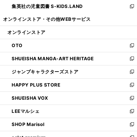
ン
し
集英社の児童図書 S-KIDS.LAND
く
で
ド
い
新
開
ウ
ウ
し
オンラインストア・
その他WEBサービス
く
で
ィ
い
開
ン
ウ
オンラインストア
く
ド
ィ
ウ
ン
OTO
で
ド
新
開
ウ
し
SHUEISHA MANGA-ART HERITAGE
く
で
い
新
開
ウ
し
ジャンプキャラクターズストア
く
ィ
い
新
ン
ウ
し
HAPPY PLUS STORE
ド
ィ
い
新
ウ
ン
ウ
し
SHUEISHA VOX
で
ド
ィ
い
新
開
ウ
ン
ウ
し
LEEマルシェ
く
で
ド
ィ
い
新
開
ウ
ン
ウ
し
SHOP Marisol
く
で
ド
ィ
い
新
開
ウ
ン
ウ
し