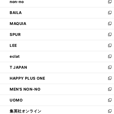
non-no
く
で
い
新
開
ウ
し
BAILA
く
ィ
い
新
ン
ウ
し
MAQUIA
ド
ィ
い
新
ウ
ン
ウ
し
SPUR
で
ド
ィ
い
新
開
ウ
ン
ウ
し
LEE
く
で
ド
ィ
い
新
開
ウ
ン
ウ
し
eclat
く
で
ド
ィ
い
新
開
ウ
ン
ウ
し
T JAPAN
く
で
ド
ィ
い
新
開
ウ
ン
ウ
し
HAPPY PLUS ONE
く
で
ド
ィ
い
新
開
ウ
ン
ウ
し
MEN'S NON-NO
く
で
ド
ィ
い
新
開
ウ
ン
ウ
し
UOMO
く
で
ド
ィ
い
新
開
ウ
ン
ウ
し
集英社オンライン
く
で
ド
ィ
い
新