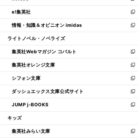
開
ウ
ン
ウ
し
e!集英社
く
で
ド
ィ
い
新
開
ウ
ン
ウ
し
情報・知識＆オピニオン imidas
く
で
ド
ィ
い
新
開
ウ
ン
ウ
し
ライトノベル・ノベライズ
く
で
ド
ィ
い
開
ウ
ン
ウ
集英社Webマガジン コバルト
く
で
ド
ィ
新
開
ウ
ン
し
集英社オレンジ文庫
く
で
ド
い
新
開
ウ
ウ
し
シフォン文庫
く
で
ィ
い
新
開
ン
ウ
し
ダッシュエックス文庫公式サイト
く
ド
ィ
い
新
ウ
ン
ウ
し
JUMP j-BOOKS
で
ド
ィ
い
新
開
ウ
ン
ウ
し
キッズ
く
で
ド
ィ
い
開
ウ
ン
ウ
集英社みらい文庫
く
で
ド
ィ
新
開
ウ