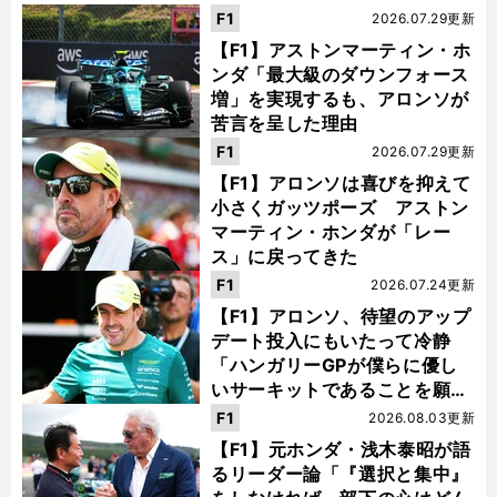
F1
2026.07.29更新
【F1】アストンマーティン・ホ
ンダ「最大級のダウンフォース
増」を実現するも、アロンソが
苦言を呈した理由
F1
2026.07.29更新
【F1】アロンソは喜びを抑えて
小さくガッツポーズ アストン
マーティン・ホンダが「レー
ス」に戻ってきた
F1
2026.07.24更新
【F1】アロンソ、待望のアップ
デート投入にもいたって冷静
「ハンガリーGPが僕らに優し
いサーキットであることを願
う」
F1
2026.08.03更新
【F1】元ホンダ・浅木泰昭が語
るリーダー論「『選択と集中』