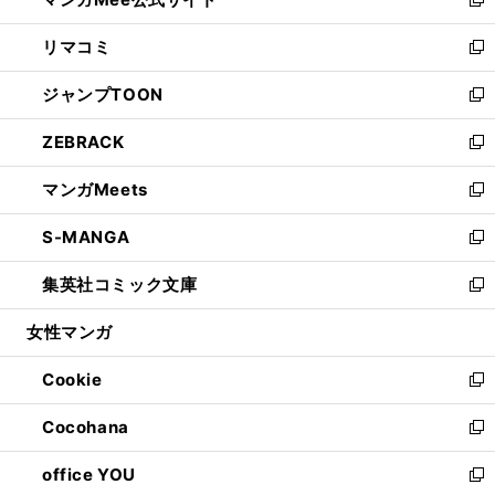
ド
ィ
い
新
ウ
ン
ウ
し
リマコミ
で
ド
ィ
い
新
開
ウ
ン
ウ
し
ジャンプTOON
く
で
ド
ィ
い
新
開
ウ
ン
ウ
し
ZEBRACK
く
で
ド
ィ
い
新
開
ウ
ン
ウ
し
マンガMeets
く
で
ド
ィ
い
新
開
ウ
ン
ウ
し
S-MANGA
く
で
ド
ィ
い
新
開
ウ
ン
ウ
し
集英社コミック文庫
く
で
ド
ィ
い
新
開
ウ
ン
ウ
し
女性マンガ
く
で
ド
ィ
い
開
ウ
ン
ウ
Cookie
く
で
ド
ィ
新
開
ウ
ン
し
Cocohana
く
で
ド
い
新
開
ウ
ウ
し
office YOU
く
で
ィ
い
新