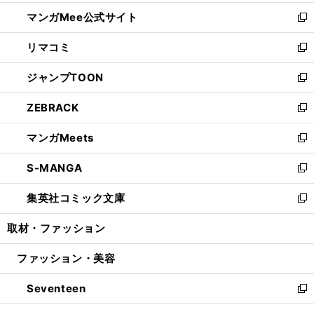
開
ン
ウ
し
マンガMee公式サイト
く
ド
ィ
い
新
ウ
ン
ウ
し
リマコミ
で
ド
ィ
い
新
開
ウ
ン
ウ
し
ジャンプTOON
く
で
ド
ィ
い
新
開
ウ
ン
ウ
し
ZEBRACK
く
で
ド
ィ
い
新
開
ウ
ン
ウ
し
マンガMeets
く
で
ド
ィ
い
新
開
ウ
ン
ウ
し
S-MANGA
く
で
ド
ィ
い
新
開
ウ
ン
ウ
し
集英社コミック文庫
く
で
ド
ィ
い
新
開
ウ
ン
ウ
し
取材・ファッション
く
で
ド
ィ
い
開
ウ
ン
ウ
ファッション・美容
く
で
ド
ィ
開
ウ
ン
Seventeen
く
で
ド
新
開
ウ
し