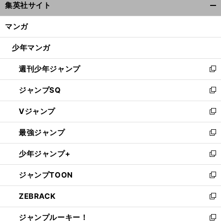
集英社サイト
ィ
開
ン
く/
マンガ
ド
鈴
、
フ
」
？
閉
木亜久里
プロストが参戦する「
ォーミュラＥ
って何だ
ウ
じ
少年マンガ
で
る
開
週刊少年ジャンプ
く
新
し
ジャンプSQ
い
新
ウ
し
Vジャンプ
ィ
い
新
ン
ウ
し
最強ジャンプ
ド
ィ
い
新
ウ
ン
ウ
し
少年ジャンプ+
で
ド
ィ
い
新
開
ウ
ン
ウ
し
ジャンプTOON
く
で
ド
ィ
い
新
開
ウ
ン
ウ
し
ZEBRACK
く
で
ド
ィ
い
新
開
ウ
ン
ウ
し
ジャンプルーキー！
く
で
ド
ィ
い
新