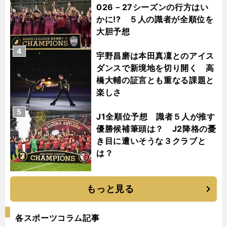
026－27シーズンの行方はい
かに!? ５人の識者が全順位を
大胆予想
4
宇野昌磨は本田真凜とのアイス
ダンスで新境地を切り開く 高
橋大輔の証言とも重なる課題と
楽しさ
5
J1全順位予想 識者５人が推す
優勝候補筆頭は？ J2降格の憂
き目に遭いそうな３クラブと
は？
もっと見る
各スポーツコラム記事