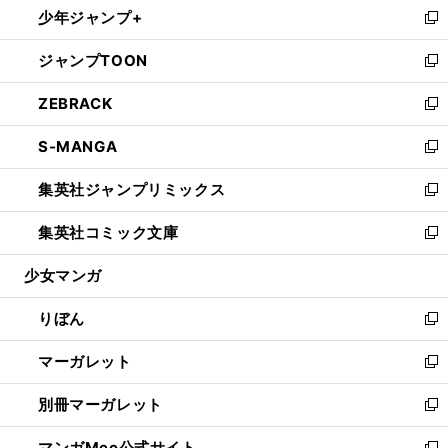
少年ジャンプ+
く
で
ド
ィ
い
新
開
ウ
ン
ウ
し
ジャンプTOON
く
で
ド
ィ
い
新
開
ウ
ン
ウ
し
ZEBRACK
く
で
ド
ィ
い
新
開
ウ
ン
ウ
し
S-MANGA
く
で
ド
ィ
い
新
開
ウ
ン
ウ
し
集英社ジャンプリミックス
く
で
ド
ィ
い
新
開
ウ
ン
ウ
し
集英社コミック文庫
く
で
ド
ィ
い
新
開
ウ
ン
ウ
し
少女マンガ
く
で
ド
ィ
い
開
ウ
ン
ウ
りぼん
く
で
ド
ィ
新
開
ウ
ン
し
マーガレット
く
で
ド
い
新
開
ウ
ウ
し
別冊マーガレット
く
で
ィ
い
新
開
ン
ウ
し
マンガMee公式サイト
く