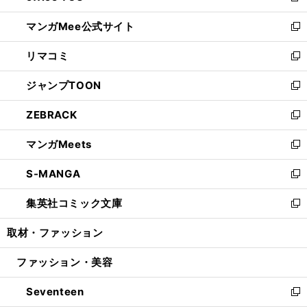
開
ン
ウ
し
マンガMee公式サイト
く
ド
ィ
い
新
ウ
ン
ウ
し
リマコミ
で
ド
ィ
い
新
開
ウ
ン
ウ
し
ジャンプTOON
く
で
ド
ィ
い
新
開
ウ
ン
ウ
し
ZEBRACK
く
で
ド
ィ
い
新
開
ウ
ン
ウ
し
マンガMeets
く
で
ド
ィ
い
新
開
ウ
ン
ウ
し
S-MANGA
く
で
ド
ィ
い
新
開
ウ
ン
ウ
し
集英社コミック文庫
く
で
ド
ィ
い
新
開
ウ
ン
ウ
し
取材・ファッション
く
で
ド
ィ
い
開
ウ
ン
ウ
ファッション・美容
く
で
ド
ィ
開
ウ
ン
Seventeen
く
で
ド
新
開
ウ