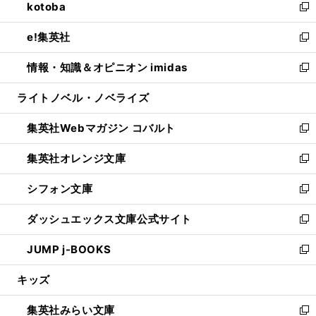
kotoba
く
で
ド
ィ
い
新
開
ウ
ン
ウ
し
e!集英社
く
で
ド
ィ
い
新
開
ウ
ン
ウ
し
情報・知識＆オピニオン imidas
く
で
ド
ィ
い
新
開
ウ
ン
ウ
し
ライトノベル・ノベライズ
く
で
ド
ィ
い
開
ウ
ン
ウ
集英社Webマガジン コバルト
く
で
ド
ィ
新
開
ウ
ン
し
集英社オレンジ文庫
く
で
ド
い
新
開
ウ
ウ
し
シフォン文庫
く
で
ィ
い
新
開
ン
ウ
し
ダッシュエックス文庫公式サイト
く
ド
ィ
い
新
ウ
ン
ウ
し
JUMP j-BOOKS
で
ド
ィ
い
新
開
ウ
ン
ウ
し
キッズ
く
で
ド
ィ
い
開
ウ
ン
ウ
集英社みらい文庫
く
で
ド
ィ
新