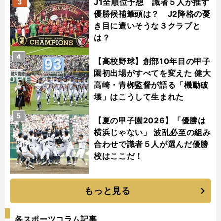
J1全順位予想 識者５人が推す
3
優勝候補筆頭は？ J2降格の憂
き目に遭いそうな３クラブと
は？
4
【高校野球】創部10年目の甲子
園初出場がすべてを変えた 健大
高崎・青栁監督が語る「機動破
壊」はこうして生まれた
5
【夏の甲子園2026】「優勝は
横浜じゃない」 波乱必至の組み
合わせで識者５人が選んだ優勝
校はここだ！
もっと見る
各スポーツコラム記事