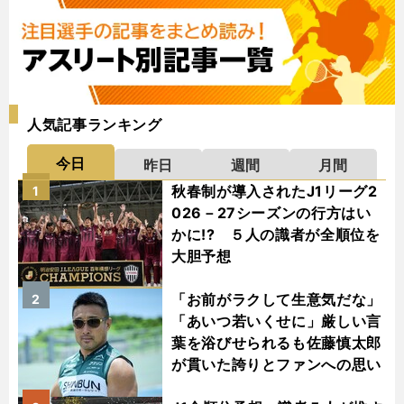
人気記事ランキング
今日
昨日
週間
月間
秋春制が導入されたJ1リーグ2
1
026－27シーズンの行方はい
かに!? ５人の識者が全順位を
大胆予想
「お前がラクして生意気だな」
2
「あいつ若いくせに」厳しい言
葉を浴びせられるも佐藤慎太郎
が貫いた誇りとファンへの思い