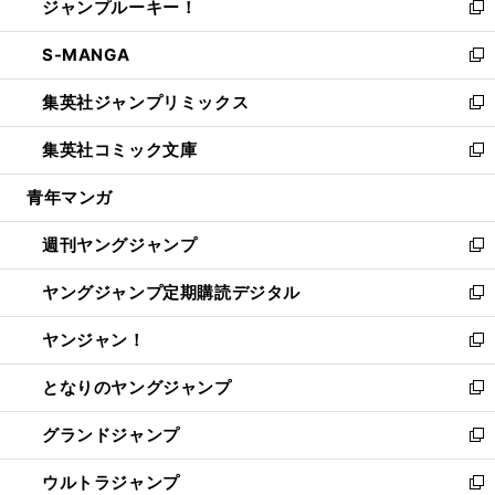
ジャンプルーキー！
く
で
ド
ィ
い
新
開
ウ
ン
ウ
し
S-MANGA
く
で
ド
ィ
い
新
開
ウ
ン
ウ
し
集英社ジャンプリミックス
く
で
ド
ィ
い
新
開
ウ
ン
ウ
し
集英社コミック文庫
く
で
ド
ィ
い
新
開
ウ
ン
ウ
し
青年マンガ
く
で
ド
ィ
い
開
ウ
ン
ウ
週刊ヤングジャンプ
く
で
ド
ィ
新
開
ウ
ン
し
ヤングジャンプ定期購読デジタル
く
で
ド
い
新
開
ウ
ウ
し
ヤンジャン！
く
で
ィ
い
新
開
ン
ウ
し
となりのヤングジャンプ
く
ド
ィ
い
新
ウ
ン
ウ
し
グランドジャンプ
で
ド
ィ
い
新
開
ウ
ン
ウ
し
ウルトラジャンプ
く
で
ド
ィ
い
新