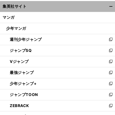
ウ
集英社サイト
ィ
開
ン
く/
マンガ
ド
閉
ウ
じ
少年マンガ
で
る
開
週刊少年ジャンプ
く
新
し
ジャンプSQ
い
新
ウ
し
Vジャンプ
ィ
い
新
ン
ウ
し
最強ジャンプ
ド
ィ
い
新
ウ
ン
ウ
し
少年ジャンプ+
で
ド
ィ
い
新
開
ウ
ン
ウ
し
ジャンプTOON
く
で
ド
ィ
い
新
開
ウ
ン
ウ
し
ZEBRACK
く
で
ド
ィ
い
新
開
ウ
ン
ウ
し