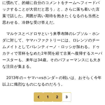
に慣れて、的確に自分のコメントをチームへフィードバ
ックすることが大切だと思う」と、さらに落ち着いた言
葉で話した。周囲が高い期待を抱きたくなるのも当然と
思わせる、冷静な受け答えだ。
マルケスとペドロサという来季布陣のレプソル・ホン
ダに対して、ヤマハファクトリーには、ロレンソのチー
ムメイトとしてバレンティーノ・ロッシが加わる。ドゥ
カティで苦杯をなめた2年間を経て古巣へ復帰するスーパ
ースターも、来年は34歳。そのパフォーマンスにも大き
な注目が集まる。
2013年の＜ヤマハvsホンダ＞の戦いは、おそらく今年
以上に熾烈なものになるのだろう。
1
2
3
のページへ
前