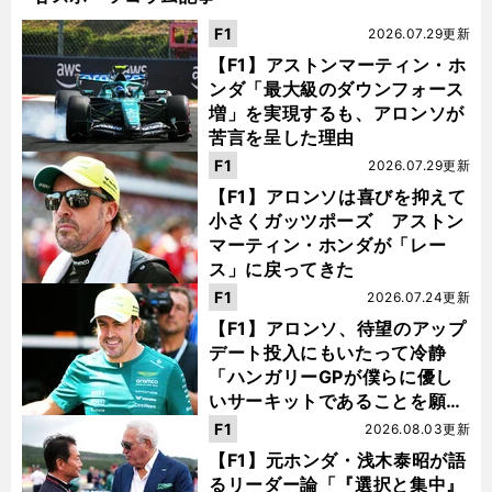
F1
2026.07.29更新
【F1】アストンマーティン・ホ
ンダ「最大級のダウンフォース
増」を実現するも、アロンソが
苦言を呈した理由
F1
2026.07.29更新
【F1】アロンソは喜びを抑えて
小さくガッツポーズ アストン
マーティン・ホンダが「レー
ス」に戻ってきた
F1
2026.07.24更新
【F1】アロンソ、待望のアップ
デート投入にもいたって冷静
「ハンガリーGPが僕らに優し
いサーキットであることを願
う」
F1
2026.08.03更新
【F1】元ホンダ・浅木泰昭が語
るリーダー論「『選択と集中』