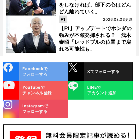
をしなければ、部下の心はどん
どん離れていく」
F1
2026.08.03更新
【F1】アップデートでホンダの
強みが本領発揮される？ 浅木
泰昭「レッドブルの位置まで戻
れる可能性も」
cebo
X
Facebookで
Xでフォローする
ok
フォローする
uTube
LINE
YouTubeで
LINEで
チャンネル登録
アカウント追加
stagra
Instagramで
m
フォローする