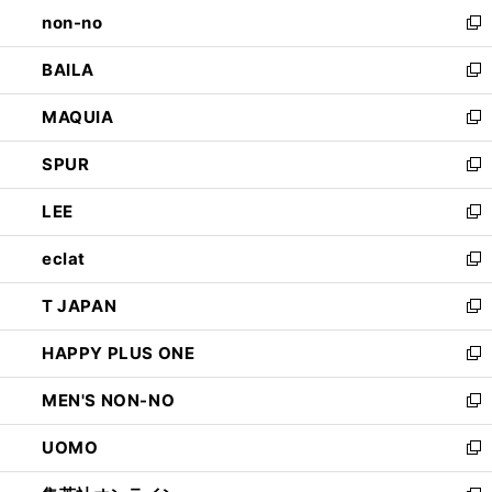
し
non-no
く
で
い
新
開
ウ
し
BAILA
く
ィ
い
新
ン
ウ
し
MAQUIA
ド
ィ
い
新
ウ
ン
ウ
し
SPUR
で
ド
ィ
い
新
開
ウ
ン
ウ
し
LEE
く
で
ド
ィ
い
新
開
ウ
ン
ウ
し
eclat
く
で
ド
ィ
い
新
開
ウ
ン
ウ
し
T JAPAN
く
で
ド
ィ
い
新
開
ウ
ン
ウ
し
HAPPY PLUS ONE
く
で
ド
ィ
い
新
開
ウ
ン
ウ
し
MEN'S NON-NO
く
で
ド
ィ
い
新
開
ウ
ン
ウ
し
UOMO
く
で
ド
ィ
い
新
開
ウ
ン
ウ
し