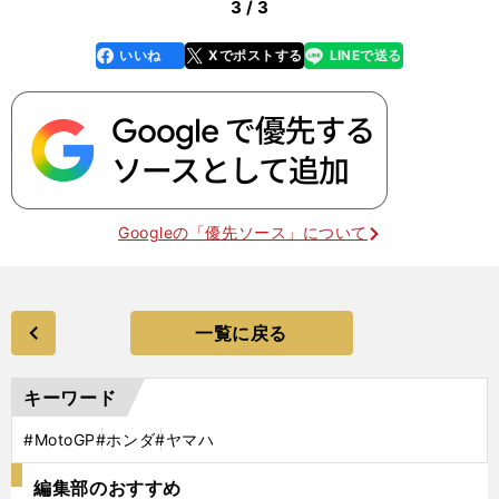
3 / 3
いいね
Xでポストする
LINEで送る
line
faceboo
x
k
Googleの「優先ソース」について
一覧に戻る
キーワード
#MotoGP
#ホンダ
#ヤマハ
編集部のおすすめ