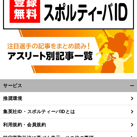
サービス
開
く/
推奨環境
閉
じ
集英社ID・スポルティーバIDとは
る
利用規約・会員規約