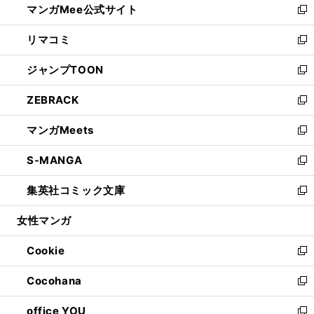
マンガMee公式サイト
く
ド
ィ
い
新
ウ
ン
ウ
し
リマコミ
で
ド
ィ
い
新
開
ウ
ン
ウ
し
ジャンプTOON
く
で
ド
ィ
い
新
開
ウ
ン
ウ
し
ZEBRACK
く
で
ド
ィ
い
新
開
ウ
ン
ウ
し
マンガMeets
く
で
ド
ィ
い
新
開
ウ
ン
ウ
し
S-MANGA
く
で
ド
ィ
い
新
開
ウ
ン
ウ
し
集英社コミック文庫
く
で
ド
ィ
い
新
開
ウ
ン
ウ
し
女性マンガ
く
で
ド
ィ
い
開
ウ
ン
ウ
Cookie
く
で
ド
ィ
新
開
ウ
ン
し
Cocohana
く
で
ド
い
新
開
ウ
ウ
し
office YOU
く
で
ィ
い
新