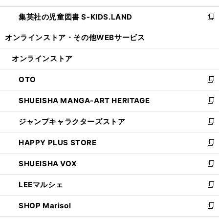
開
ウ
ン
し
集英社の児童図書 S-KIDS.LAND
く
で
ド
い
新
開
ウ
ウ
し
オンラインストア・
その他WEBサービス
く
で
ィ
い
開
ン
ウ
オンラインストア
く
ド
ィ
ウ
ン
OTO
で
ド
新
開
ウ
し
SHUEISHA MANGA-ART HERITAGE
く
で
い
新
開
ウ
し
ジャンプキャラクターズストア
く
ィ
い
新
ン
ウ
し
HAPPY PLUS STORE
ド
ィ
い
新
ウ
ン
ウ
し
SHUEISHA VOX
で
ド
ィ
い
新
開
ウ
ン
ウ
し
LEEマルシェ
く
で
ド
ィ
い
新
開
ウ
ン
ウ
し
SHOP Marisol
く
で
ド
ィ
い
新
開
ウ
ン
ウ
し