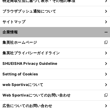
特定商取引法に基づく表示・その他の事項
ブラウザプッシュ通知について
サイトマップ
企業情報
開
く/
集英社ホームページ
新
閉
し
じ
集英社プライバシーガイドライン
い
る
ウ
SHUEISHA Privacy Guideline
ィ
ン
Setting of Cookies
ド
ウ
web Sportivaについて
で
開
Web Sportivaについてのお問い合わせ
く
新
し
広告についてのお問い合わせ
い