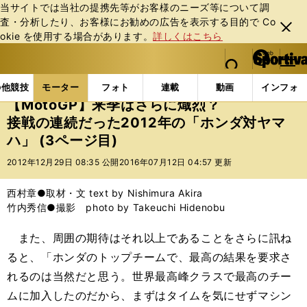
当サイトでは当社の提携先等がお客様のニーズ等について調
査・分析したり、お客様にお勧めの広告を表⽰する⽬的で Co
閉じ
okie を使⽤する場合があります。
詳しくはこちら
る
マイペ
web Sportiva (webスポルティーバ)
検索
メニュ
we
ー
モーターの記事一覧
モーター
MotoGP
【Mot
b
ジ
の他競技
モーター
フォト
連載
動画
インフォ
ス
【MotoGP】来季はさらに熾烈？
ポ
接戦の連続だった2012年の「ホンダ対ヤマ
ル
ハ」 (3ページ目)
テ
ィ
2012年12月29日 08:35 公開
2016年07月12日 04:57 更新
ー
バ
西村章●取材・文 text by Nishimura Akira
竹内秀信●撮影 photo by Takeuchi Hidenobu
また、周囲の期待はそれ以上であることをさらに訊ね
ると、「ホンダのトップチームで、最高の結果を要求さ
れるのは当然だと思う。世界最高峰クラスで最高のチー
ムに加入したのだから、まずはタイムを気にせずマシン