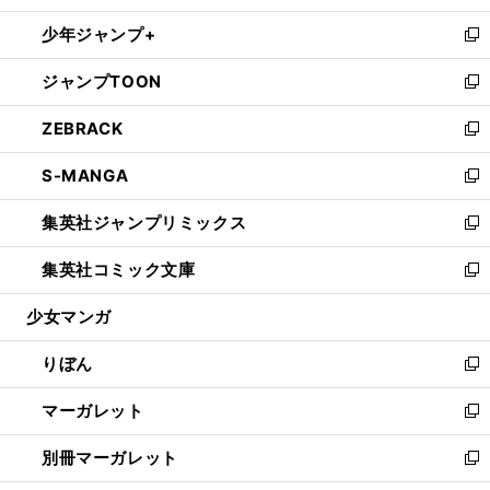
開
ウ
ン
ウ
し
少年ジャンプ+
く
で
ド
ィ
い
新
開
ウ
ン
ウ
し
ジャンプTOON
く
で
ド
ィ
い
新
開
ウ
ン
ウ
し
ZEBRACK
く
で
ド
ィ
い
新
開
ウ
ン
ウ
し
S-MANGA
く
で
ド
ィ
い
新
開
ウ
ン
ウ
し
集英社ジャンプリミックス
く
で
ド
ィ
い
新
開
ウ
ン
ウ
し
集英社コミック文庫
く
で
ド
ィ
い
新
開
ウ
ン
ウ
し
少女マンガ
く
で
ド
ィ
い
開
ウ
ン
ウ
りぼん
く
で
ド
ィ
新
開
ウ
ン
し
マーガレット
く
で
ド
い
新
開
ウ
ウ
し
別冊マーガレット
く
で
ィ
い
新
開
ン
ウ
し