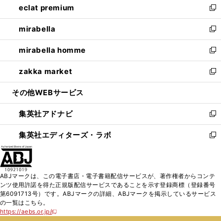
eclat premium
く
で
ド
ィ
い
新
開
ウ
ン
ウ
し
mirabella
く
で
ド
ィ
い
新
開
ウ
ン
ウ
し
mirabella homme
く
で
ド
ィ
い
新
開
ウ
ン
ウ
し
zakka market
く
で
ド
ィ
い
新
開
ウ
ン
ウ
し
その他WEBサービス
く
で
ド
ィ
い
開
ウ
ン
ウ
集英社アドナビ
く
で
ド
ィ
新
開
ウ
ン
し
集英社エディターズ・ラボ
く
で
ド
い
新
開
ウ
ウ
し
く
で
ィ
い
開
ン
ウ
ABJマークは、この電子書店・電子書籍配信サービスが、著作権者からコンテ
く
ド
ィ
ンツ使用許諾を得た正規版配信サービスであることを示す登録商標（登録番号
ウ
ン
第6091713号）です。ABJマークの詳細、ABJマークを掲示しているサービス
で
ド
の一覧はこちら。
開
ウ
https://aebs.or.jp/
新
く
で