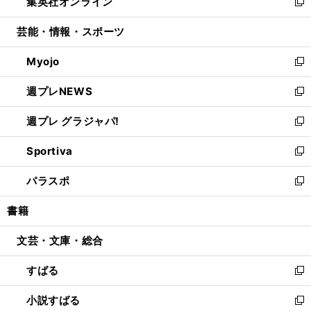
集英社オンライン
く
で
ド
ィ
い
新
開
ウ
ン
ウ
し
芸能・情報・スポーツ
く
で
ド
ィ
い
開
ウ
ン
ウ
Myojo
く
で
ド
ィ
新
開
ウ
ン
し
週プレNEWS
く
で
ド
い
新
開
ウ
ウ
し
週プレ グラジャパ!
く
で
ィ
い
新
開
ン
ウ
し
Sportiva
く
ド
ィ
い
新
ウ
ン
ウ
し
パラスポ
で
ド
ィ
い
新
開
ウ
ン
ウ
し
書籍
く
で
ド
ィ
い
開
ウ
ン
ウ
文芸・文庫・総合
く
で
ド
ィ
開
ウ
ン
すばる
く
で
ド
新
開
ウ
し
小説すばる
く
で
い
新