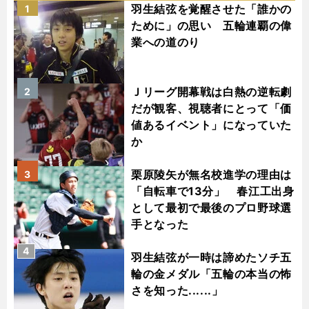
羽生結弦を覚醒させた「誰かの
1
ために」の思い 五輪連覇の偉
業への道のり
Ｊリーグ開幕戦は白熱の逆転劇
2
だが観客、視聴者にとって「価
値あるイベント」になっていた
か
栗原陵矢が無名校進学の理由は
3
「自転車で13分」 春江工出身
として最初で最後のプロ野球選
手となった
4
羽生結弦が一時は諦めたソチ五
輪の金メダル「五輪の本当の怖
さを知った......」