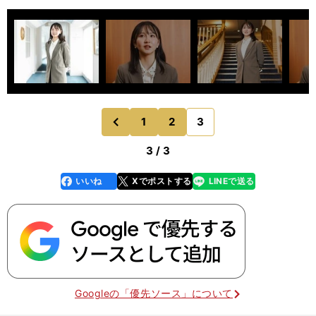
1
2
3
のページへ
前
3 / 3
いいね
Xでポストする
LINEで送る
line
faceboo
x
k
Googleの「優先ソース」について