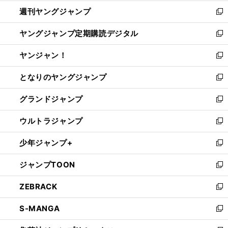
開
ウ
ン
ウ
週刊ヤングジャンプ
く
で
ド
ィ
新
開
ウ
ン
し
ヤングジャンプ定期購読デジタル
く
で
ド
い
新
開
ウ
ウ
し
ヤンジャン！
く
で
ィ
い
新
開
ン
ウ
し
となりのヤングジャンプ
く
ド
ィ
い
新
ウ
ン
ウ
し
グランドジャンプ
で
ド
ィ
い
新
開
ウ
ン
ウ
し
ウルトラジャンプ
く
で
ド
ィ
い
新
開
ウ
ン
ウ
し
少年ジャンプ+
く
で
ド
ィ
い
新
開
ウ
ン
ウ
し
ジャンプTOON
く
で
ド
ィ
い
新
開
ウ
ン
ウ
し
ZEBRACK
く
で
ド
ィ
い
新
開
ウ
ン
ウ
し
S-MANGA
く
で
ド
ィ
い
新
開
ウ
ン
ウ
し