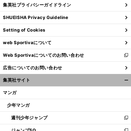
じ
集英社プライバシーガイドライン
い
る
ウ
SHUEISHA Privacy Guideline
ィ
ン
Setting of Cookies
ド
ウ
web Sportivaについて
で
開
Web Sportivaについてのお問い合わせ
く
新
し
広告についてのお問い合わせ
い
ウ
集英社サイト
ィ
開
ン
く/
マンガ
ド
閉
ウ
じ
少年マンガ
で
る
開
週刊少年ジャンプ
く
新
し
ジャンプSQ