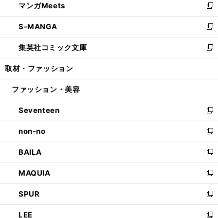
マンガMeets
く
で
ド
ィ
い
新
開
ウ
ン
ウ
し
S-MANGA
く
で
ド
ィ
い
新
開
ウ
ン
ウ
し
集英社コミック文庫
く
で
ド
ィ
い
新
開
ウ
ン
ウ
し
取材・ファッション
く
で
ド
ィ
い
開
ウ
ン
ウ
ファッション・美容
く
で
ド
ィ
開
ウ
ン
Seventeen
く
で
ド
新
開
ウ
し
non-no
く
で
い
新
開
ウ
し
BAILA
く
ィ
い
新
ン
ウ
し
MAQUIA
ド
ィ
い
新
ウ
ン
ウ
し
SPUR
で
ド
ィ
い
新
開
ウ
ン
ウ
し
LEE
く
で
ド
ィ
い
新