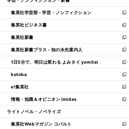
学芸・ノンフィクション・新書
で
ド
ィ
い
開
ウ
ン
ウ
集英社学芸部 - 学芸・ノンフィクション
く
で
ド
ィ
新
開
ウ
ン
し
集英社ビジネス書
く
で
ド
い
新
開
ウ
ウ
し
集英社新書
く
で
ィ
い
新
開
ン
ウ
し
集英社新書プラス - 知の水先案内人
く
ド
ィ
い
新
ウ
ン
ウ
し
1日5分で、明日は変わる よみタイ yomitai
で
ド
ィ
い
新
開
ウ
ン
ウ
し
kotoba
く
で
ド
ィ
い
新
開
ウ
ン
ウ
し
e!集英社
く
で
ド
ィ
い
新
開
ウ
ン
ウ
し
情報・知識＆オピニオン imidas
く
で
ド
ィ
い
新
開
ウ
ン
ウ
し
ライトノベル・ノベライズ
く
で
ド
ィ
い
開
ウ
ン
ウ
集英社Webマガジン コバルト
く
で
ド
ィ
新