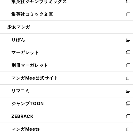
集英社ジャンプリミックス
く
で
ド
ィ
い
新
開
ウ
ン
ウ
し
集英社コミック文庫
く
で
ド
ィ
い
新
開
ウ
ン
ウ
し
少女マンガ
く
で
ド
ィ
い
開
ウ
ン
ウ
りぼん
く
で
ド
ィ
新
開
ウ
ン
し
マーガレット
く
で
ド
い
新
開
ウ
ウ
し
別冊マーガレット
く
で
ィ
い
新
開
ン
ウ
し
マンガMee公式サイト
く
ド
ィ
い
新
ウ
ン
ウ
し
リマコミ
で
ド
ィ
い
新
開
ウ
ン
ウ
し
ジャンプTOON
く
で
ド
ィ
い
新
開
ウ
ン
ウ
し
ZEBRACK
く
で
ド
ィ
い
新
開
ウ
ン
ウ
し
マンガMeets
く
で
ド
ィ
い
新