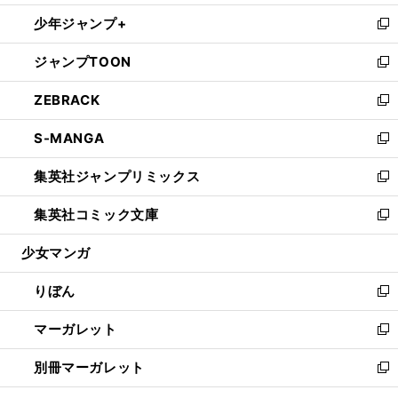
開
ウ
ン
ウ
し
少年ジャンプ+
く
で
ド
ィ
い
新
開
ウ
ン
ウ
し
ジャンプTOON
く
で
ド
ィ
い
新
開
ウ
ン
ウ
し
ZEBRACK
く
で
ド
ィ
い
新
開
ウ
ン
ウ
し
S-MANGA
く
で
ド
ィ
い
新
開
ウ
ン
ウ
し
集英社ジャンプリミックス
く
で
ド
ィ
い
新
開
ウ
ン
ウ
し
集英社コミック文庫
く
で
ド
ィ
い
新
開
ウ
ン
ウ
し
少女マンガ
く
で
ド
ィ
い
開
ウ
ン
ウ
りぼん
く
で
ド
ィ
新
開
ウ
ン
し
マーガレット
く
で
ド
い
新
開
ウ
ウ
し
別冊マーガレット
く
で
ィ
い
新
開
ン
ウ
し