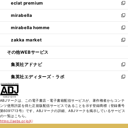
eclat premium
く
で
ド
ィ
い
新
開
ウ
ン
ウ
し
mirabella
く
で
ド
ィ
い
新
開
ウ
ン
ウ
し
mirabella homme
く
で
ド
ィ
い
新
開
ウ
ン
ウ
し
zakka market
く
で
ド
ィ
い
新
開
ウ
ン
ウ
し
その他WEBサービス
く
で
ド
ィ
い
開
ウ
ン
ウ
集英社アドナビ
く
で
ド
ィ
新
開
ウ
ン
し
集英社エディターズ・ラボ
く
で
ド
い
新
開
ウ
ウ
し
く
で
ィ
い
開
ン
ウ
ABJマークは、この電子書店・電子書籍配信サービスが、著作権者からコンテ
く
ド
ィ
ンツ使用許諾を得た正規版配信サービスであることを示す登録商標（登録番号
ウ
ン
第6091713号）です。ABJマークの詳細、ABJマークを掲示しているサービス
で
ド
の一覧はこちら。
開
ウ
https://aebs.or.jp/
新
く
で
し