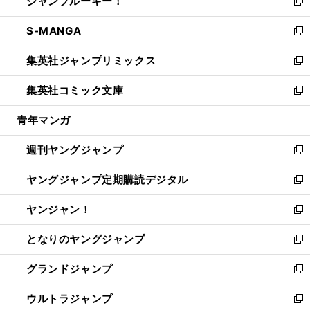
ジャンプルーキー！
く
で
ド
ィ
い
新
開
ウ
ン
ウ
し
S-MANGA
く
で
ド
ィ
い
新
開
ウ
ン
ウ
し
集英社ジャンプリミックス
く
で
ド
ィ
い
新
開
ウ
ン
ウ
し
集英社コミック文庫
く
で
ド
ィ
い
新
開
ウ
ン
ウ
し
青年マンガ
く
で
ド
ィ
い
開
ウ
ン
ウ
週刊ヤングジャンプ
く
で
ド
ィ
新
開
ウ
ン
し
ヤングジャンプ定期購読デジタル
く
で
ド
い
新
開
ウ
ウ
し
ヤンジャン！
く
で
ィ
い
新
開
ン
ウ
し
となりのヤングジャンプ
く
ド
ィ
い
新
ウ
ン
ウ
し
グランドジャンプ
で
ド
ィ
い
新
開
ウ
ン
ウ
し
ウルトラジャンプ
く
で
ド
ィ
い
新