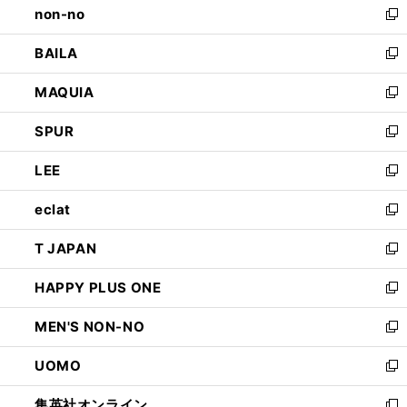
non-no
く
で
い
新
開
ウ
し
BAILA
く
ィ
い
新
ン
ウ
し
MAQUIA
ド
ィ
い
新
ウ
ン
ウ
し
SPUR
で
ド
ィ
い
新
開
ウ
ン
ウ
し
LEE
く
で
ド
ィ
い
新
開
ウ
ン
ウ
し
eclat
く
で
ド
ィ
い
新
開
ウ
ン
ウ
し
T JAPAN
く
で
ド
ィ
い
新
開
ウ
ン
ウ
し
HAPPY PLUS ONE
く
で
ド
ィ
い
新
開
ウ
ン
ウ
し
MEN'S NON-NO
く
で
ド
ィ
い
新
開
ウ
ン
ウ
し
UOMO
く
で
ド
ィ
い
新
開
ウ
ン
ウ
し
集英社オンライン
く
で
ド
ィ