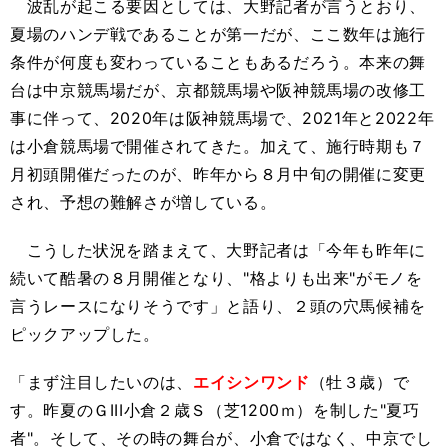
波乱が起こる要因としては、大野記者が言うとおり、
夏場のハンデ戦であることが第一だが、ここ数年は施行
条件が何度も変わっていることもあるだろう。本来の舞
台は中京競馬場だが、京都競馬場や阪神競馬場の改修工
事に伴って、2020年は阪神競馬場で、2021年と2022年
は小倉競馬場で開催されてきた。加えて、施行時期も７
月初頭開催だったのが、昨年から８月中旬の開催に変更
され、予想の難解さが増している。
こうした状況を踏まえて、大野記者は「今年も昨年に
続いて酷暑の８月開催となり、"格よりも出来"がモノを
言うレースになりそうです」と語り、２頭の穴馬候補を
ピックアップした。
「まず注目したいのは、
エイシンワンド
（牡３歳）で
す。昨夏のＧIII小倉２歳Ｓ（芝1200ｍ）を制した"夏巧
者"。そして、その時の舞台が、小倉ではなく、中京でし