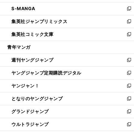
開
ウ
ン
ウ
し
S-MANGA
く
で
ド
ィ
い
新
開
ウ
ン
ウ
し
集英社ジャンプリミックス
く
で
ド
ィ
い
新
開
ウ
ン
ウ
し
集英社コミック文庫
く
で
ド
ィ
い
新
開
ウ
ン
ウ
し
青年マンガ
く
で
ド
ィ
い
開
ウ
ン
ウ
週刊ヤングジャンプ
く
で
ド
ィ
新
開
ウ
ン
し
ヤングジャンプ定期購読デジタル
く
で
ド
い
新
開
ウ
ウ
し
ヤンジャン！
く
で
ィ
い
新
開
ン
ウ
し
となりのヤングジャンプ
く
ド
ィ
い
新
ウ
ン
ウ
し
グランドジャンプ
で
ド
ィ
い
新
開
ウ
ン
ウ
し
ウルトラジャンプ
く
で
ド
ィ
い
新
開
ウ
ン
ウ
し