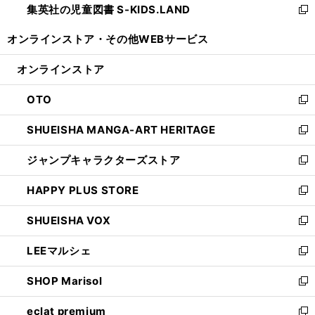
集英社の児童図書 S-KIDS.LAND
く
で
ド
い
新
開
ウ
ウ
し
オンラインストア・
その他WEBサービス
く
で
ィ
い
開
ン
ウ
オンラインストア
く
ド
ィ
ウ
ン
OTO
で
ド
新
開
ウ
し
SHUEISHA MANGA-ART HERITAGE
く
で
い
新
開
ウ
し
ジャンプキャラクターズストア
く
ィ
い
新
ン
ウ
し
HAPPY PLUS STORE
ド
ィ
い
新
ウ
ン
ウ
し
SHUEISHA VOX
で
ド
ィ
い
新
開
ウ
ン
ウ
し
LEEマルシェ
く
で
ド
ィ
い
新
開
ウ
ン
ウ
し
SHOP Marisol
く
で
ド
ィ
い
新
開
ウ
ン
ウ
し
eclat premium
く
で
ド
ィ
い
新