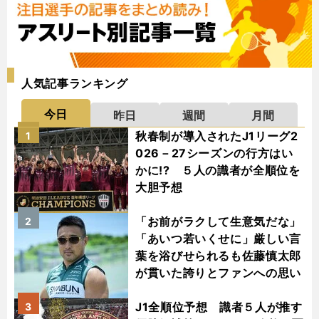
人気記事ランキング
今日
昨日
週間
月間
秋春制が導入されたJ1リーグ2
1
026－27シーズンの行方はい
かに!? ５人の識者が全順位を
大胆予想
「お前がラクして生意気だな」
2
「あいつ若いくせに」厳しい言
葉を浴びせられるも佐藤慎太郎
が貫いた誇りとファンへの思い
J1全順位予想 識者５人が推す
3