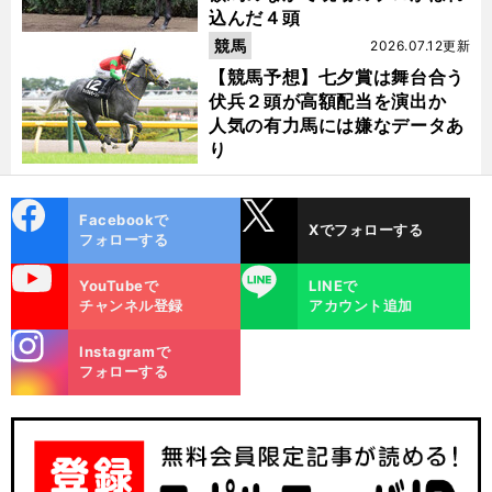
込んだ４頭
競馬
2026.07.12更新
【競馬予想】七夕賞は舞台合う
伏兵２頭が高額配当を演出か
人気の有力馬には嫌なデータあ
り
cebo
X
Facebookで
Xでフォローする
ok
フォローする
uTube
LINE
YouTubeで
LINEで
チャンネル登録
アカウント追加
stagra
Instagramで
m
フォローする