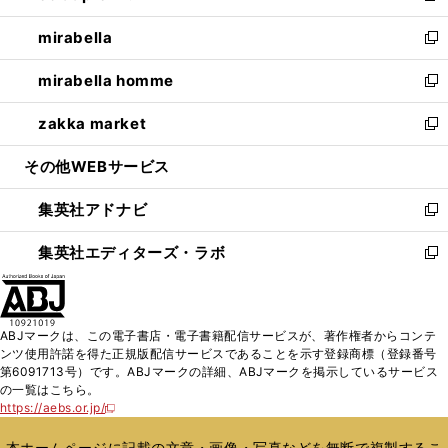
開
ウ
ン
ウ
し
mirabella
く
で
ド
ィ
い
新
開
ウ
ン
ウ
し
mirabella homme
く
で
ド
ィ
い
新
開
ウ
ン
ウ
し
zakka market
く
で
ド
ィ
い
新
開
ウ
ン
ウ
し
その他WEBサービス
く
で
ド
ィ
い
開
ウ
ン
ウ
集英社アドナビ
く
で
ド
ィ
新
開
ウ
ン
し
集英社エディターズ・ラボ
く
で
ド
い
新
開
ウ
ウ
し
く
で
ィ
い
開
ン
ウ
ABJマークは、この電子書店・電子書籍配信サービスが、著作権者からコンテ
く
ド
ィ
ンツ使用許諾を得た正規版配信サービスであることを示す登録商標（登録番号
ウ
ン
第6091713号）です。ABJマークの詳細、ABJマークを掲示しているサービス
で
ド
の一覧はこちら。
開
ウ
https://aebs.or.jp/
新
く
で
し
い
開
本ホームページに記載の文章・画像・写真などを無断で複製するこ