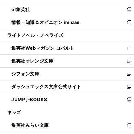
開
ウ
ン
ウ
し
e!集英社
く
で
ド
ィ
い
新
開
ウ
ン
ウ
し
情報・知識＆オピニオン imidas
く
で
ド
ィ
い
新
開
ウ
ン
ウ
し
ライトノベル・ノベライズ
く
で
ド
ィ
い
開
ウ
ン
ウ
集英社Webマガジン コバルト
く
で
ド
ィ
新
開
ウ
ン
し
集英社オレンジ文庫
く
で
ド
い
新
開
ウ
ウ
し
シフォン文庫
く
で
ィ
い
新
開
ン
ウ
し
ダッシュエックス文庫公式サイト
く
ド
ィ
い
新
ウ
ン
ウ
し
JUMP j-BOOKS
で
ド
ィ
い
新
開
ウ
ン
ウ
し
キッズ
く
で
ド
ィ
い
開
ウ
ン
ウ
集英社みらい文庫
く
で
ド
ィ
新
開
ウ
ン
し