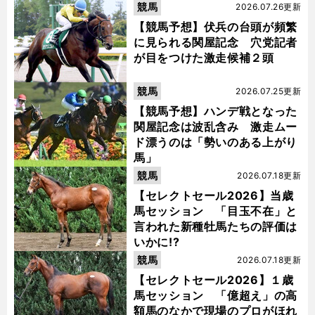
競馬
2026.07.26更新
【競馬予想】伏兵の台頭が頻繁
に見られる関屋記念 穴党記者
が目をつけた激走候補２頭
競馬
2026.07.25更新
【競馬予想】ハンデ戦となった
関屋記念は波乱含み 激走ムー
ド漂うのは「勢いのある上がり
馬」
競馬
2026.07.18更新
【セレクトセール2026】当歳
馬セッション 「目玉不在」と
言われた新種牡馬たちの評価は
いかに!?
競馬
2026.07.18更新
【セレクトセール2026】１歳
馬セッション 「億超え」の高
額馬のなかで現場のプロがほれ