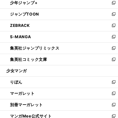
少年ジャンプ+
く
で
ド
ィ
い
新
開
ウ
ン
ウ
し
ジャンプTOON
く
で
ド
ィ
い
新
開
ウ
ン
ウ
し
ZEBRACK
く
で
ド
ィ
い
新
開
ウ
ン
ウ
し
S-MANGA
く
で
ド
ィ
い
新
開
ウ
ン
ウ
し
集英社ジャンプリミックス
く
で
ド
ィ
い
新
開
ウ
ン
ウ
し
集英社コミック文庫
く
で
ド
ィ
い
新
開
ウ
ン
ウ
し
少女マンガ
く
で
ド
ィ
い
開
ウ
ン
ウ
りぼん
く
で
ド
ィ
新
開
ウ
ン
し
マーガレット
く
で
ド
い
新
開
ウ
ウ
し
別冊マーガレット
く
で
ィ
い
新
開
ン
ウ
し
マンガMee公式サイト
く
ド
ィ
い
新