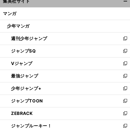
集英社サイト
ィ
開
ン
く/
マンガ
ド
閉
ウ
じ
少年マンガ
で
る
開
週刊少年ジャンプ
く
新
し
ジャンプSQ
い
新
ウ
し
Vジャンプ
ィ
い
新
ン
ウ
し
最強ジャンプ
ド
ィ
い
新
ウ
ン
ウ
し
少年ジャンプ+
で
ド
ィ
い
新
開
ウ
ン
ウ
し
ジャンプTOON
く
で
ド
ィ
い
新
開
ウ
ン
ウ
し
ZEBRACK
く
で
ド
ィ
い
新
開
ウ
ン
ウ
し
ジャンプルーキー！
く
で
ド
ィ
い
新