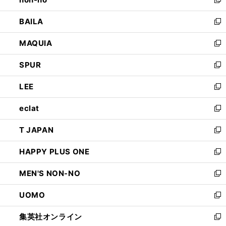
い
新
開
ウ
し
BAILA
く
ィ
い
新
ン
ウ
し
MAQUIA
ド
ィ
い
新
ウ
ン
ウ
し
SPUR
で
ド
ィ
い
新
開
ウ
ン
ウ
し
LEE
く
で
ド
ィ
い
新
開
ウ
ン
ウ
し
eclat
く
で
ド
ィ
い
新
開
ウ
ン
ウ
し
T JAPAN
く
で
ド
ィ
い
新
開
ウ
ン
ウ
し
HAPPY PLUS ONE
く
で
ド
ィ
い
新
開
ウ
ン
ウ
し
MEN'S NON-NO
く
で
ド
ィ
い
新
開
ウ
ン
ウ
し
UOMO
く
で
ド
ィ
い
新
開
ウ
ン
ウ
し
集英社オンライン
く
で
ド
ィ
い
新