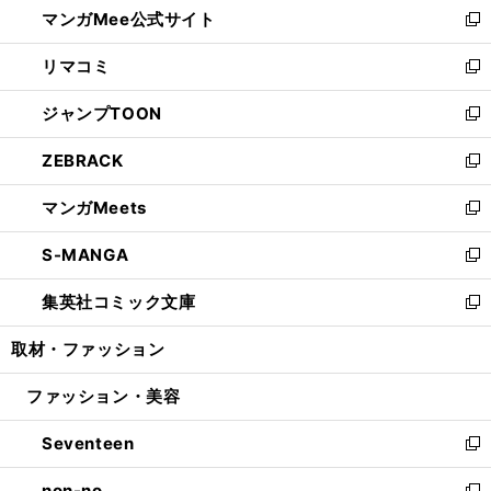
マンガMee公式サイト
く
ド
ィ
い
新
ウ
ン
ウ
し
リマコミ
で
ド
ィ
い
新
開
ウ
ン
ウ
し
ジャンプTOON
く
で
ド
ィ
い
新
開
ウ
ン
ウ
し
ZEBRACK
く
で
ド
ィ
い
新
開
ウ
ン
ウ
し
マンガMeets
く
で
ド
ィ
い
新
開
ウ
ン
ウ
し
S-MANGA
く
で
ド
ィ
い
新
開
ウ
ン
ウ
し
集英社コミック文庫
く
で
ド
ィ
い
新
開
ウ
ン
ウ
し
取材・ファッション
く
で
ド
ィ
い
開
ウ
ン
ウ
ファッション・美容
く
で
ド
ィ
開
ウ
ン
Seventeen
く
で
ド
新
開
ウ
し
non-no
く
で