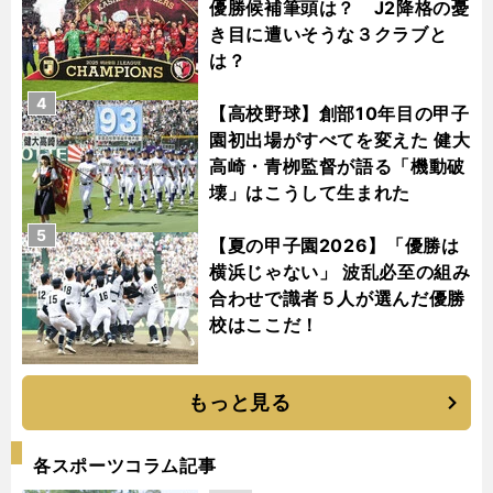
優勝候補筆頭は？ J2降格の憂
き目に遭いそうな３クラブと
は？
4
【高校野球】創部10年目の甲子
園初出場がすべてを変えた 健大
高崎・青栁監督が語る「機動破
壊」はこうして生まれた
5
【夏の甲子園2026】「優勝は
横浜じゃない」 波乱必至の組み
合わせで識者５人が選んだ優勝
校はここだ！
もっと見る
各スポーツコラム記事