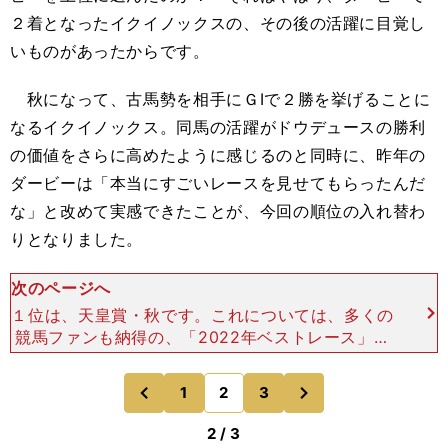
２着となったイクイノックスの、その後の活躍に目覚し
いものがあったからです。
秋になって、古馬勢を相手にＧⅠで２勝を挙げることに
なるイクイノックス。同馬の活躍がドウデュースの勝利
の価値をさらに高めたように感じるのと同時に、昨年の
ダービーは「本当にすごいレースを見せてもらったんだ
な」と改めて実感できたことが、今回の順位の入れ替わ
りとなりました。
次のページへ
１位は、天皇賞・秋です。これについては、多くの
競馬ファンも納得の、「2022年ベストレース」と
言っていいレースではないでしょうか。 逃げるパ
ンサラッサと追うイクイノックスの最後の叩き合い
次
1
2
3
のページへ
のページへ
は、最後の最
前
2 / 3