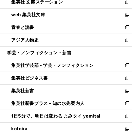
集英社 文芸ステーション
く
ィ
い
新
ン
ウ
し
web 集英社文庫
ド
ィ
い
新
ウ
ン
ウ
し
青春と読書
で
ド
ィ
い
新
開
ウ
ン
ウ
し
アジア人物史
く
で
ド
ィ
い
新
開
ウ
ン
ウ
し
学芸・ノンフィクション・新書
く
で
ド
ィ
い
開
ウ
ン
ウ
集英社学芸部 - 学芸・ノンフィクション
く
で
ド
ィ
新
開
ウ
ン
し
集英社ビジネス書
く
で
ド
い
新
開
ウ
ウ
し
集英社新書
く
で
ィ
い
新
開
ン
ウ
し
集英社新書プラス - 知の水先案内人
く
ド
ィ
い
新
ウ
ン
ウ
し
1日5分で、明日は変わる よみタイ yomitai
で
ド
ィ
い
新
開
ウ
ン
ウ
し
kotoba
く
で
ド
ィ
い
新