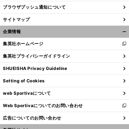
ブラウザプッシュ通知について
サイトマップ
企業情報
開
く/
集英社ホームページ
新
閉
し
じ
集英社プライバシーガイドライン
い
る
ウ
SHUEISHA Privacy Guideline
ィ
ン
Setting of Cookies
ド
ウ
web Sportivaについて
で
開
Web Sportivaについてのお問い合わせ
く
新
し
広告についてのお問い合わせ
い
ウ