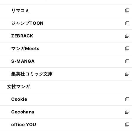
ウ
ン
ウ
し
リマコミ
で
ド
ィ
い
新
開
ウ
ン
ウ
し
ジャンプTOON
く
で
ド
ィ
い
新
開
ウ
ン
ウ
し
ZEBRACK
く
で
ド
ィ
い
新
開
ウ
ン
ウ
し
マンガMeets
く
で
ド
ィ
い
新
開
ウ
ン
ウ
し
S-MANGA
く
で
ド
ィ
い
新
開
ウ
ン
ウ
し
集英社コミック文庫
く
で
ド
ィ
い
新
開
ウ
ン
ウ
し
女性マンガ
く
で
ド
ィ
い
開
ウ
ン
ウ
Cookie
く
で
ド
ィ
新
開
ウ
ン
し
Cocohana
く
で
ド
い
新
開
ウ
ウ
し
office YOU
く
で
ィ
い
新
開
ン
ウ
し