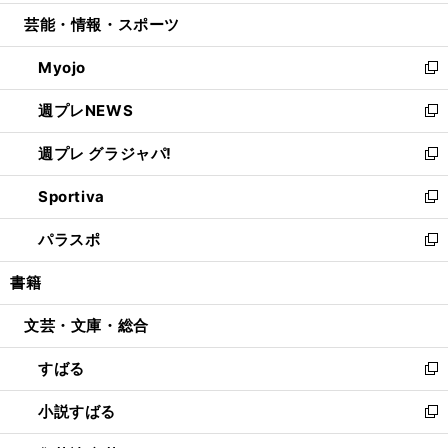
開
ウ
ン
ウ
し
芸能・情報・スポーツ
く
で
ド
ィ
い
開
ウ
ン
ウ
Myojo
く
で
ド
ィ
新
開
ウ
ン
し
週プレNEWS
く
で
ド
い
新
開
ウ
ウ
し
週プレ グラジャパ!
く
で
ィ
い
新
開
ン
ウ
し
Sportiva
く
ド
ィ
い
新
ウ
ン
ウ
し
パラスポ
で
ド
ィ
い
新
開
ウ
ン
ウ
し
書籍
く
で
ド
ィ
い
開
ウ
ン
ウ
文芸・文庫・総合
く
で
ド
ィ
開
ウ
ン
すばる
く
で
ド
新
開
ウ
し
小説すばる
く
で
い
新
開
ウ
し