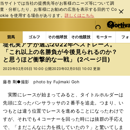
当サイトでは当社の提携先等がお客様のニーズ等について調
査・分析したり、お客様にお勧めの広告を表⽰する⽬的で Co
閉じ
okie を使⽤する場合があります。
詳しくはこちら
る
マイペ
web Sportiva (webスポルティーバ)
検索
メニュ
we
ー
競馬の記事一覧
競馬
堤礼実アナが選ぶ2022年ベ
b
ジ
競馬
ゴルフ
その他球技
その他競技
モーター
フォ
ス
堤礼実アナが選ぶ2022年ベストレース。
ポ
「これ以上の名勝負が今後見られるのか？
ル
と思うほど衝撃的な一戦」 (2ページ目)
テ
ィ
2023年02月05日 10:00 公開
2023年02月05日 10:02 更新
ー
バ
藤巻 剛●撮影 photo by Fujimaki Goh
実際にレースが始まってみると、タイトルホルダーは
先頭に立ったパンサラッサの２番手を追走。つまり、い
つもとは違う位置でレースを進めることになったわけで
すが、それでも４コーナーを回った時には抜群の手応え
で、「まだこんなに力を残していたの？」と驚いてしま