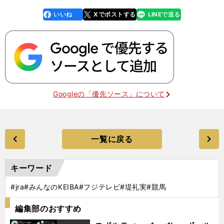
いいね
Xでポストする
LINEで送る
line
faceboo
x
k
Googleの「優先ソース」について
一覧に戻る
キーワード
#jra
#みんなのKEIBA
#フジテレビ
#堤礼実
#競馬
編集部のおすすめ