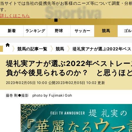
当サイトでは当社の提携先等がお客様のニーズ等について調査・分析し
web Sportiva (webスポルティーバ)
す。
詳しくはこちら
新着
ランキング
野球
サッカー
競馬
ゴル
we
競馬の記事一覧
競馬
堤礼実アナが選ぶ2022年ベ
b
ス
堤礼実アナが選ぶ2022年ベストレ
ポ
ル
負が今後見られるのか？ と思うほ
テ
2023年02月05日 10:00 公開
2023年02月05日 10:02 更新
ィ
ー
バ
藤巻 剛●撮影 photo by Fujimaki Goh