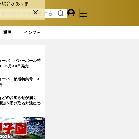
る場合がありま
マイペ
閉じ
検索
メニュ
ー
る
す
ジ
る
動画
インフォ
衝撃的な一戦」
ィーバ バレーボール特
.4 6月30日発売
ィーバ 部活特集号 3
売
などのお知らせが届く
通知を受け取る方法につ