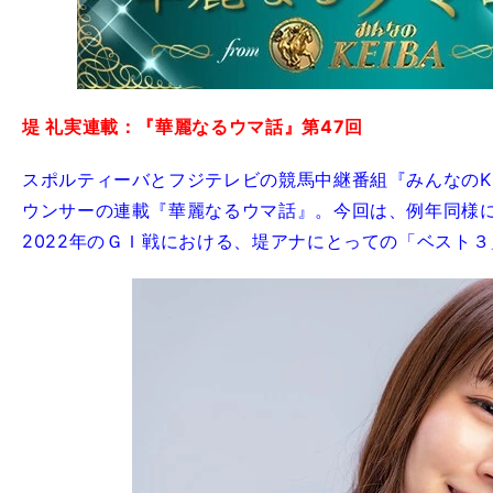
堤 礼実連載：『華麗なるウマ話』第47回
スポルティーバとフジテレビの競馬中継番組『みんなのKE
ウンサーの連載『華麗なるウマ話』。今回は、例年同様
2022年のＧＩ戦における、堤アナにとっての「ベスト