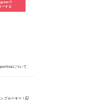
agramで
ローする
Sportivaについて
ャンプルーキー！
新
し
い