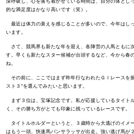
深呼吸し、心を落ち着かせている時間は、自分の体とし
的な満足度はかなり高いです（笑）。
最近は体力の衰えを感じることが多いので、今年はしっ
います。
さて、競馬界も新たな年を迎え、各陣営の人馬ともに次
す。早くも新たなスター候補が台頭するなど、今から春
ね。
その前に、ここではまず昨年行なわれたＧＩレースを振
スト３"を選んでみたいと思います。
まず３位は、宝塚記念です。私が応援しているタイトル
く、その勝ち方がとても印象に残っているレースです。
タイトルホルダーというと、３歳時から大逃げのイメー
理
」
。
はもう一頭、快速馬パンサラッサが出走。強い逃げ馬が