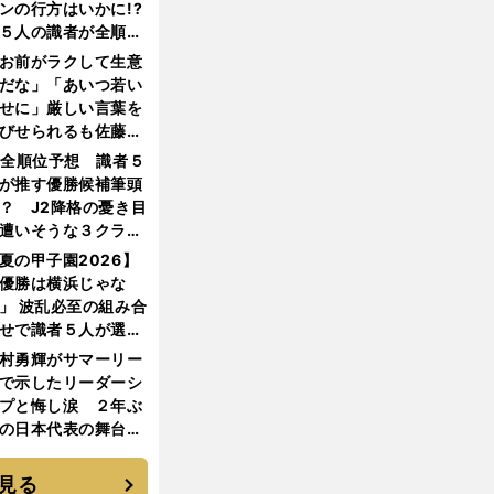
ンの行方はいかに!?
５人の識者が全順位
大胆予想
お前がラクして生意
だな」「あいつ若い
せに」厳しい言葉を
びせられるも佐藤慎
郎が貫いた誇りとフ
1全順位予想 識者５
ンへの思い
が推す優勝候補筆頭
？ J2降格の憂き目
遭いそうな３クラブ
は？
夏の甲子園2026】
優勝は横浜じゃな
」 波乱必至の組み合
せで識者５人が選ん
優勝校はここだ！
村勇輝がサマーリー
で示したリーダーシ
プと悔し涙 ２年ぶ
の日本代表の舞台を
に３年目のNBA挑戦
続く
見る