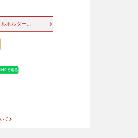
トルホルダーは
つもとは違う位
４コーナーを回
LINEで送る
ついて