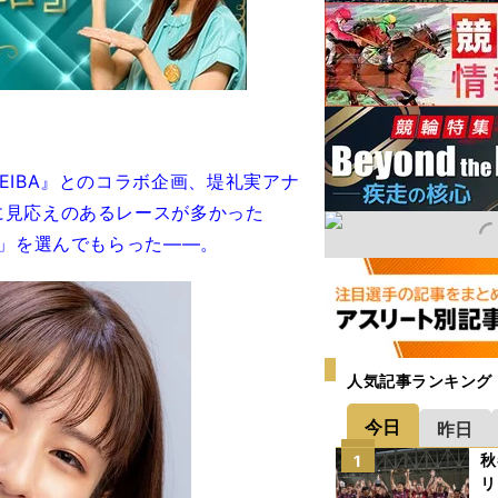
IBA』とのコラボ企画、堤礼実アナ
に見応えのあるレースが多かった
３」を選んでもらった――。
人気記事ランキング
今日
昨日
秋
1
リ