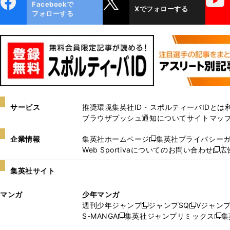
Facebookで
Xでフォローする
ok
フォローする
サービス
推奨環境
集英社ID・スポルティーバIDとは
ブラウザプッシュ通知について
サイトマッ
企業情報
集英社ホームページ
集英社プライバシー
新
Web Sportivaについてのお問い合わせ
広
し
新
い
し
集英社サイト
ウ
い
ィ
ウ
マンガ
少年マンガ
ン
ィ
週刊少年ジャンプ
ジャンプSQ
Vジャン
ド
ン
新
新
S-MANGA
集英社ジャンプリミックス
集
ウ
ド
新
し
し
新
で
ウ
し
い
い
し