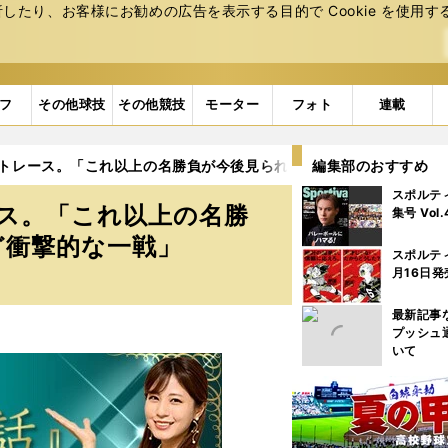
たり、お客様にお勧めの広告を表⽰する⽬的で Cookie を使⽤す
フ
その他球技
その他競技
モーター
フォト
連載
ストレース。「これ以上の名勝負が今後見られるのか？ と思うほど
編集部のおすすめ
スポルテ
ース。「これ以上の名勝
集号 Vol
ど衝撃的な一戦」
スポルテ
月16日発
最新記事
プッシュ
いて