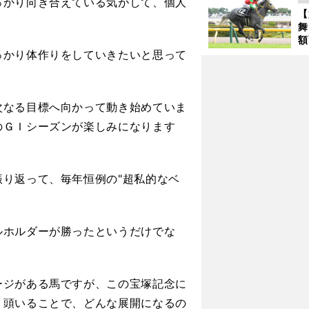
っかり向き合えている気がして、個人
が
【
舞
額
の
かり体作りをしていきたいと思って
タ
なる目標へ向かって動き始めていま
のＧＩシーズンが楽しみになります
り返って、毎年恒例の"超私的なベ
ホルダーが勝ったというだけでな
ジがある馬ですが、この宝塚記念に
２頭いることで、どんな展開になるの