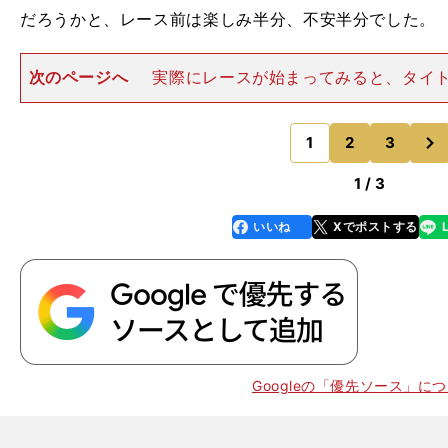
だろうかと、レース前は楽しみ半分、不安半分でした。
次のページへ
実際にレースが始まってみると、タイ
先頭に立ったパンサラッサの２番手を追走。つまり、い
置でレースを進めることになったわけですが、それでも
次
った時には抜群の手応えで
1
2
3
のページへ
1 / 3
いいね
Xでポストする
line
faceboo
x
k
Googleの「優先ソース」に