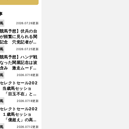
事
馬
2026.07.26更新
競馬予想】伏兵の台
が頻繁に見られる関
記念 穴党記者が目
つけた激走候補２頭
馬
2026.07.25更新
競馬予想】ハンデ戦
なった関屋記念は波
含み 激走ムード漂
のは「勢いのある上
馬
2026.07.18更新
り馬」
セレクトセール202
】当歳馬セッショ
 「目玉不在」と言
れた新種牡馬たちの
馬
2026.07.18更新
価はいかに!?
セレクトセール202
】１歳馬セッショ
 「億超え」の高額
のなかで現場のプロ
馬
2026.07.12更新