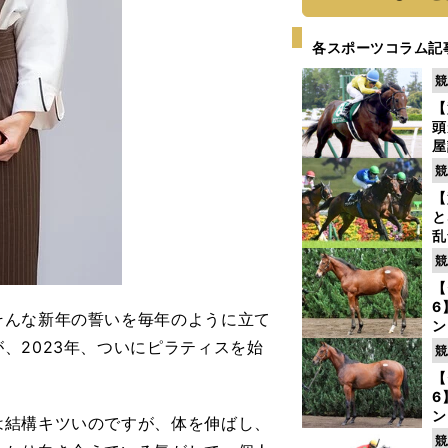
各スポーツコラム記
競
【
頭
屋
を
競
【
と
乱
う
競
が
【
6
んな新年の誓いを毎年のように立て
ン
わ
、2023年、ついにピラティスを始
競
評
【
6
ン
結構キツいのですが、体を伸ばし、
馬
競