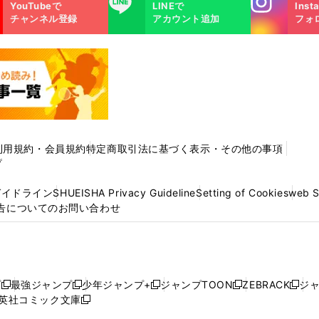
YouTubeで
LINEで
Inst
m
チャンネル登録
アカウント追加
フォ
利用規約・会員規約
特定商取引法に基づく表示・その他の事項
プ
ガイドライン
SHUEISHA Privacy Guideline
Setting of Cookies
web 
告についてのお問い合わせ
プ
最強ジャンプ
少年ジャンプ+
ジャンプTOON
ZEBRACK
ジ
新
新
新
新
新
英社コミック文庫
し
新
し
し
し
し
い
い
し
い
い
い