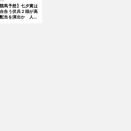
ほれ込んだ４頭
競馬予想】七夕賞は
台合う伏兵２頭が高
配当を演出か 人気
有力馬には嫌なデー
あり
前