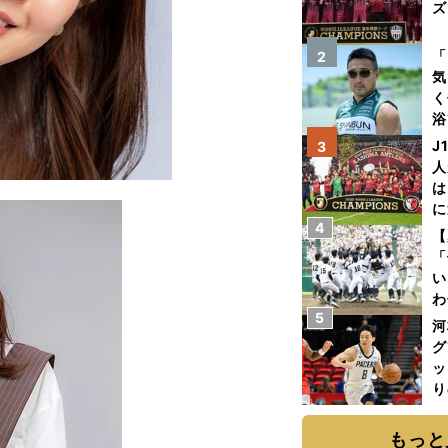
ズ
を
「
2
気
く
浴
太
J
3
ァ
人
は
に
4
と
【
「
い
わ
5
だ
河
グ
ッ
り
糧
は
もっと