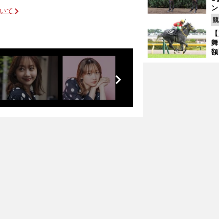
ン
ついて
馬
競
が
【
舞
額
の
」
タ
前
へ