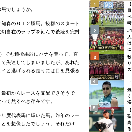
【
1
の馬でしょうか。
目
べ
崎
知春のＧＩ２勝馬。抜群のスタート
「
J
2
変幻自在のラップを刻んで後続を完封
て
人
は
に
ｍ）でも積極果敢にハナを奪って、直
と
秋
3
きて失速してしまいましたが、あれだ
リ
ズ
スイと逃げられる走りには目を見張る
4
を
「
気
最初からレースを支配できそうで
く
なって然るべき存在です。
浴
5
太
【
ァ
年度代表馬に輝いた馬。昨年のレー
聖
高
ことを想像したでしょう。それだけ
る