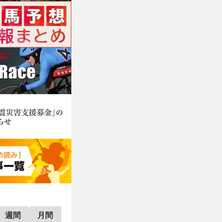
週間
月間