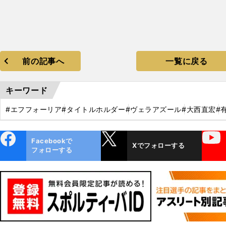
前の記事へ
一覧に戻る
キーワード
#エフフォーリア
#タイトルホルダー
#ヴェラアズール
#大西直宏
#
ebo
X
YouTube
Facebookで
Xでフォローする
ok
フォローする