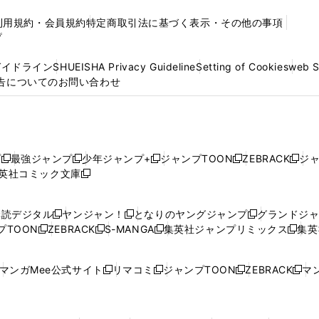
利用規約・会員規約
特定商取引法に基づく表示・その他の事項
プ
ガイドライン
SHUEISHA Privacy Guideline
Setting of Cookies
web 
告についてのお問い合わせ
プ
最強ジャンプ
少年ジャンプ+
ジャンプTOON
ZEBRACK
ジ
新
新
新
新
新
英社コミック文庫
し
新
し
し
し
し
い
い
し
い
い
い
ウ
ウ
い
ウ
ウ
ウ
購読デジタル
ヤンジャン！
となりのヤングジャンプ
グランドジ
新
新
新
ィ
ィ
ウ
ィ
ィ
ィ
プTOON
ZEBRACK
S-MANGA
集英社ジャンプリミックス
集英
新
し
新
し
新
し
新
ン
ン
ィ
ン
ン
ン
し
い
し
い
し
い
し
ド
ド
ン
ド
ド
ド
い
ウ
い
ウ
い
ウ
い
ウ
ウ
ド
ウ
ウ
ウ
マンガMee公式サイト
リマコミ
ジャンプTOON
ZEBRACK
マン
新
新
新
新
ウ
ィ
ウ
ィ
ウ
ィ
ウ
で
で
ウ
で
で
で
し
し
し
し
し
ィ
ン
ィ
ン
ィ
ン
ィ
開
開
で
開
開
開
い
い
い
い
い
ン
ド
ン
ド
ン
ド
ン
く
く
開
く
く
く
ウ
ウ
ウ
ウ
ウ