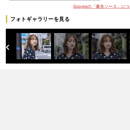
Googleの「優先ソース」に
フォトギャラリーを見る
。
母
」
追
」
天
・
へ
次