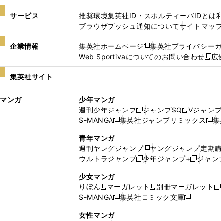
サービス
推奨環境
集英社ID・スポルティーバIDとは
ブラウザプッシュ通知について
サイトマッ
企業情報
集英社ホームページ
集英社プライバシー
新
Web Sportivaについてのお問い合わせ
広
し
新
い
し
集英社サイト
ウ
い
ィ
ウ
マンガ
少年マンガ
ン
ィ
週刊少年ジャンプ
ジャンプSQ
Vジャン
ド
ン
新
新
S-MANGA
集英社ジャンプリミックス
集
ウ
ド
新
し
し
新
で
ウ
し
い
い
し
青年マンガ
開
で
い
ウ
ウ
い
週刊ヤングジャンプ
ヤングジャンプ定期
新
く
開
ウ
ィ
ィ
ウ
ウルトラジャンプ
少年ジャンプ+
ジャン
新
し
新
く
ィ
ン
ン
ィ
し
い
し
ン
ド
ド
ン
少女マンガ
い
ウ
い
ド
ウ
ウ
ド
りぼん
マーガレット
別冊マーガレット
新
新
新
ウ
ィ
ウ
ウ
で
で
ウ
S-MANGA
集英社コミック文庫
し
新
し
新
ィ
ン
ィ
で
開
開
で
い
し
い
し
ン
ド
ン
女性マンガ
開
く
く
開
ウ
い
ウ
い