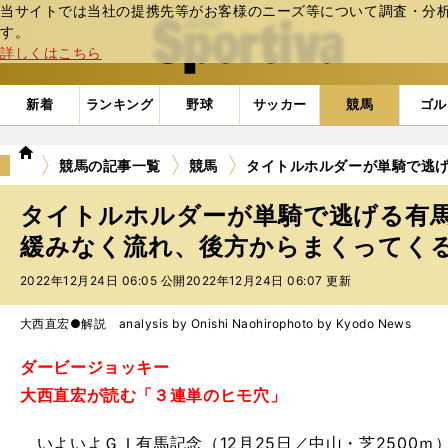
当サイトでは当社の提携先等がお客様のニーズ等について調査・分析し
web Sportiva (webスポルティーバ)
す。
詳しくはこちら
新着
ランキング
野球
サッカー
競馬
ゴル
we
競馬の記事一覧
競馬
タイトルホルダーが単騎で逃
b
ス
タイトルホルダーが単騎で逃げる有
ポ
ル
緩みなく流れ、後方からまくってく
テ
2022年12月24日 06:05 公開
2022年12月24日 06:07 更新
ィ
ー
バ
大西直宏●解説 analysis by Onishi Naohiro
photo by Kyodo News
ダービージョッキー
大西直宏が読む「３連単のヒモ穴」
いよいよＧＩ有馬記念（12月25日／中山・芝2500ｍ