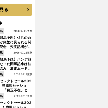
 それでもプロではな
大学進学を選ぶ理由
見る
事
馬
2026.07.26更新
競馬予想】伏兵の台
が頻繁に見られる関
記念 穴党記者が目
つけた激走候補２頭
馬
2026.07.25更新
競馬予想】ハンデ戦
なった関屋記念は波
含み 激走ムード漂
のは「勢いのある上
馬
2026.07.18更新
り馬」
セレクトセール202
】当歳馬セッショ
 「目玉不在」と言
れた新種牡馬たちの
馬
2026.07.18更新
価はいかに!?
セレクトセール202
】１歳馬セッショ