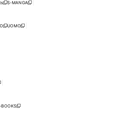
ウ
ド
s
S-MANGA
新
新
ィ
で
ウ
し
し
ン
開
で
い
い
ド
く
開
ウ
ウ
ウ
NO
UOMO
く
新
新
ィ
ィ
で
し
し
ン
ン
開
い
い
ド
ド
く
ウ
ウ
ウ
ウ
ィ
ィ
で
で
ン
ン
開
開
ド
ド
く
く
ウ
ウ
で
で
開
開
く
く
し
い
ウ
j-BOOKS
新
ィ
し
ン
い
ド
ウ
ウ
ィ