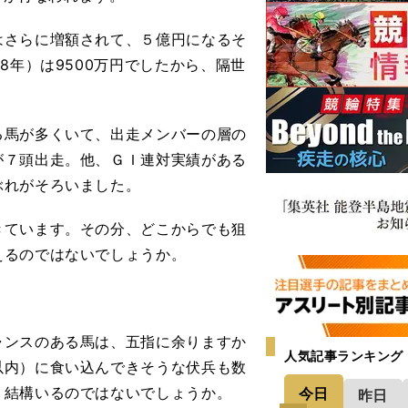
さらに増額されて、５億円になるそ
8年）は9500万円でしたから、隔世
馬が多くいて、出走メンバーの層の
が７頭出走。他、ＧＩ連対実績がある
ぶれがそろいました。
ています。その分、どこからでも狙
えるのではないでしょうか。
ンスのある馬は、五指に余りますか
人気記事ランキング
以内）に食い込んできそうな伏兵も数
、結構いるのではないでしょうか。
今日
昨日