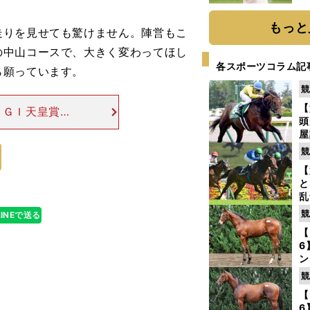
ト
く
もっと
りを見せても驚けません。陣営もこ
の中山コースで、大きく変わってほし
各スポーツコラム記
ら願っています。
競
【
、ＧＩ天皇賞・
頭
５戦で優勝。あの
屋
までの戦績は昨
を
競
【
と
乱
う
競
LINEで送る
が
【
6
ン
わ
競
評
【
6