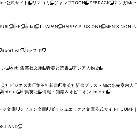
ド
ウ
ド
ウ
ド
ウ
ド
ee公式サイト
リマコミ
ジャンプTOON
ZEBRACK
マンガMeet
く
新
新
新
新
ィ
ィ
ィ
ィ
ィ
ウ
で
ウ
で
ウ
で
ウ
し
し
し
し
ン
ン
ン
ン
ン
で
開
で
開
で
開
で
い
い
い
い
ド
ド
ド
ド
ド
開
く
開
く
開
く
開
ウ
ウ
ウ
ウ
ウ
ウ
ウ
ウ
ウ
PUR
LEE
eclat
T JAPAN
HAPPY PLUS ONE
MEN'S NON-
く
く
く
く
新
新
新
新
新
ィ
ィ
ィ
ィ
で
で
で
で
で
し
し
し
し
し
ン
ン
ン
ン
開
開
開
開
開
い
い
い
い
い
ド
ド
ド
ド
く
く
く
く
く
ウ
ウ
ウ
ウ
ウ
ウ
ウ
ウ
ウ
Sportiva
パラスポ
新
新
ィ
ィ
ィ
ィ
ィ
で
で
で
で
し
し
し
ン
ン
ン
ン
ン
開
開
開
開
い
い
い
ド
ド
ド
ド
ド
ョン
web 集英社文庫
青春と読書
アジア人物史
く
く
く
く
新
新
新
新
ウ
ウ
ウ
ウ
ウ
ウ
ウ
ウ
し
し
し
し
ィ
ィ
ィ
で
で
で
で
で
い
い
い
い
ン
ン
ン
集英社ビジネス書
集英社新書
集英社新書プラス - 知の水先案内人
開
開
開
開
開
新
新
新
ウ
ウ
ウ
ウ
ド
ド
ド
kotoba
e!集英社
情報・知識＆オピニオン imidas
く
く
く
く
く
新
し
新
し
新
ィ
ィ
ィ
ィ
ウ
ウ
ウ
し
し
い
し
い
し
ン
ン
ン
ン
で
で
で
い
い
ウ
い
ウ
い
ド
ド
ド
ド
ンジ文庫
シフォン文庫
ダッシュエックス文庫公式サイト
JUMP 
開
開
開
新
新
新
ウ
ウ
ィ
ウ
ィ
ウ
ウ
ウ
ウ
ウ
く
く
く
し
し
し
ィ
ィ
ン
ィ
ン
ィ
で
で
で
で
い
い
い
ン
ン
ド
ン
ド
ン
S.LAND
開
開
開
開
新
ウ
ウ
ウ
ド
ド
ウ
ド
ウ
ド
く
く
く
く
し
ィ
ィ
ィ