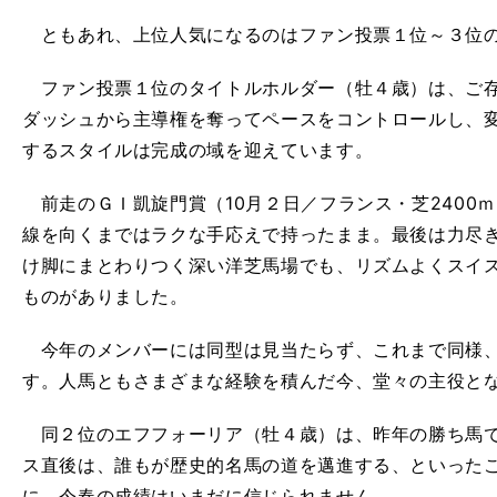
ともあれ、上位人気になるのはファン投票１位～３位
ファン投票１位のタイトルホルダー（牡４歳）は、ご存
ダッシュから主導権を奪ってペースをコントロールし、
するスタイルは完成の域を迎えています。
前走のＧＩ凱旋門賞（10月２日／フランス・芝2400
線を向くまではラクな手応えで持ったまま。最後は力尽
け脚にまとわりつく深い洋芝馬場でも、リズムよくスイ
ものがありました。
今年のメンバーには同型は見当たらず、これまで同様、
す。人馬ともさまざまな経験を積んだ今、堂々の主役と
同２位のエフフォーリア（牡４歳）は、昨年の勝ち馬で
ス直後は、誰もが歴史的名馬の道を邁進する、といった
に、今春の成績はいまだに信じられません。