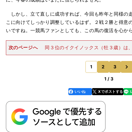
しかし、立て直しに成功すれば、今回も昨年と同様の走
こに向けてしっかり調整しているはず。２戦２勝と得意
いですね。一競馬ファンとしても、この馬の復活を心か
次のページへ
同３位のイクイノックス（牡３歳）は
秋（10月30日／東京・芝2000ｍ）をわずかキャリア
勝利で世代交代を感じたファンも多いでしょう。 ここ
次
年のエフフォーリ
1
2
3
のページへ
1 / 3
いいね
Xでポストする
line
faceboo
x
k