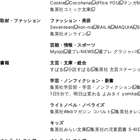
ド
ウ
ド
Cookie
Cocohana
office YOU
マンガM
く
く
新
新
新
ィ
ウ
ィ
ウ
ウ
で
ウ
集英社コミック文庫
し
新
し
し
ン
ィ
ン
ィ
で
開
で
い
し
い
い
ド
ン
ド
ン
取材・ファッション
ファッション・美容
開
く
開
ウ
い
ウ
ウ
ウ
ド
ウ
ド
Seventeen
non-no
BAILA
MAQUIA
S
く
く
新
新
新
新
ィ
ウ
ィ
ィ
で
ウ
で
ウ
集英社オンライン
し
新
し
し
し
ン
ィ
ン
ン
開
で
開
で
い
し
い
い
い
ド
ン
ド
ド
芸能・情報・スポーツ
く
開
く
開
ウ
い
ウ
ウ
ウ
ウ
ド
ウ
ウ
Myojo
週プレNEWS
週プレ グラジャパ!
く
く
新
新
新
ィ
ウ
ィ
ィ
ィ
で
ウ
で
で
し
し
ン
ィ
ン
ン
ン
書籍
文芸・文庫・総合
開
で
開
開
い
い
ド
ン
ド
ド
ド
すばる
小説すばる
集英社 文芸ステーシ
く
開
く
く
新
新
ウ
ウ
ウ
ド
ウ
ウ
ウ
く
し
し
ィ
ィ
学芸・ノンフィクション・新書
で
ウ
で
で
で
い
い
ン
ン
集英社学芸部 - 学芸・ノンフィクション
開
で
開
開
開
新
ウ
ウ
ド
ド
1日5分で、明日は変わる よみタイ yomitai
く
開
く
く
く
し
新
ィ
ィ
ウ
ウ
く
い
ン
ン
ライトノベル・ノベライズ
で
で
ウ
ド
ド
集英社Webマガジン コバルト
集英社オレ
開
開
新
ィ
ウ
ウ
く
く
し
ン
キッズ
で
で
い
ド
集英社みらい文庫
集英社の児童図書 S-KID
開
開
新
ウ
ウ
く
く
し
ィ