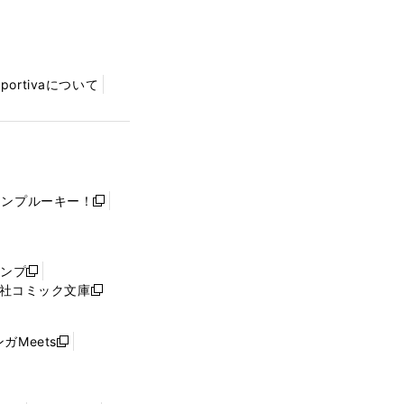
Sportivaについて
ャンプルーキー！
新
し
い
ウ
ャンプ
新
ィ
社コミック文庫
し
新
ン
い
し
ド
ウ
い
ウ
ガMeets
新
ィ
ウ
で
し
ン
ィ
開
い
ド
ン
く
ウ