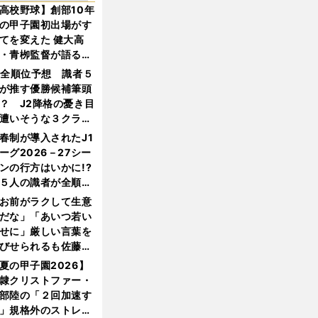
高校野球】創部10年
の甲子園初出場がす
てを変えた 健大高
・青栁監督が語る
機動破壊」はこうし
1全順位予想 識者５
生まれた
が推す優勝候補筆頭
？ J2降格の憂き目
遭いそうな３クラブ
は？
春制が導入されたJ1
ーグ2026－27シー
ンの行方はいかに!?
５人の識者が全順位
大胆予想
お前がラクして生意
だな」「あいつ若い
せに」厳しい言葉を
びせられるも佐藤慎
郎が貫いた誇りとフ
夏の甲子園2026】
ンへの思い
隷クリストファー・
部陸の「２回加速す
」規格外のストレー