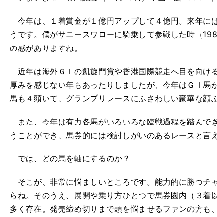
今年は、１着賞金が１億円アップして４億円。来年には
うです。僕がサニースワローに騎乗して参戦した時（198
の感がありますね。
近年は海外ＧＩの凱旋門賞や香港国際競走へ目を向ける
厚みを感じない年もあったりしましたが、今年はＧＩ馬
馬も４頭いて、グランプリレースにふさわしい豪華な顔
また、今年は有力各馬がいろいろな臨戦過程を踏んでき
うことができ、馬券的には検討しがいのあるレースと言
では、どの馬を軸にするのか？
そこが、非常に悩ましいところです。能力的に勝つチャ
らね。そのうえ、展開や乗り方ひとつで馬券圏内（３着
多く存在。発売締め切りまで頭を悩ませるファンの方も