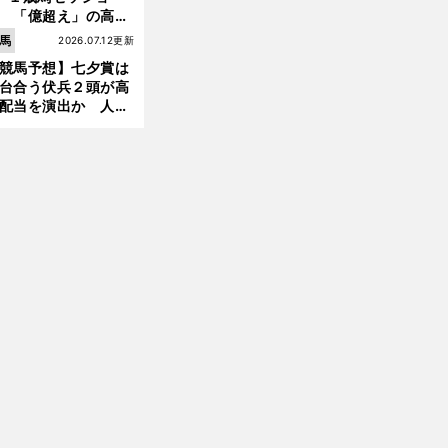
 「億超え」の高額
のなかで現場のプロ
馬
2026.07.12更新
ほれ込んだ４頭
競馬予想】七夕賞は
台合う伏兵２頭が高
配当を演出か 人気
有力馬には嫌なデー
前
あり
へ