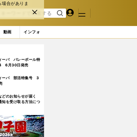
る場合がありま
マイペ
閉じ
検索
メニュ
ー
る
す
ジ
る
動画
インフォ
伏兵に出番あり
ィーバ バレーボール特
.4 6月30日発売
ィーバ 部活特集号 3
売
などのお知らせが届く
通知を受け取る方法につ