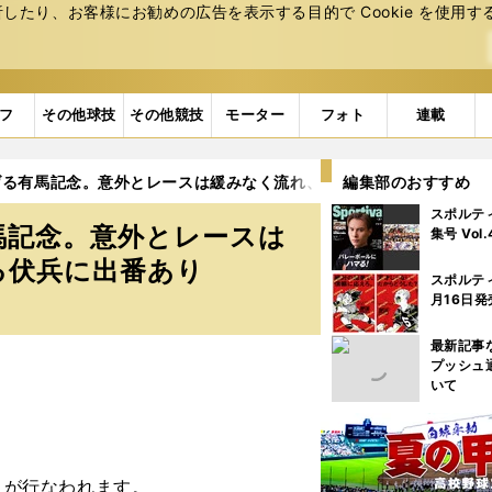
たり、お客様にお勧めの広告を表⽰する⽬的で Cookie を使⽤す
フ
その他球技
その他競技
モーター
フォト
連載
げる有馬記念。意外とレースは緩みなく流れ、後方からまくってくる
編集部のおすすめ
スポルテ
馬記念。意外とレースは
集号 Vol
る伏兵に出番あり
スポルテ
月16日発
最新記事
プッシュ
いて
）が行なわれます。