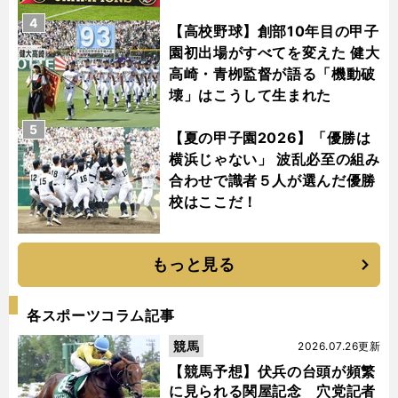
4
【高校野球】創部10年目の甲子
園初出場がすべてを変えた 健大
高崎・青栁監督が語る「機動破
壊」はこうして生まれた
5
【夏の甲子園2026】「優勝は
横浜じゃない」 波乱必至の組み
合わせで識者５人が選んだ優勝
校はここだ！
もっと見る
各スポーツコラム記事
競馬
2026.07.26更新
【競馬予想】伏兵の台頭が頻繁
に見られる関屋記念 穴党記者