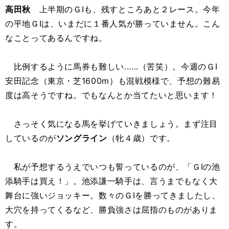
高田秋
上半期のＧⅠも、残すところあと２レース。今年
の平地ＧⅠは、いまだに１番人気が勝っていません。こん
なことってあるんですね。
比例するように馬券も難しい......（苦笑）。今週のＧⅠ
安田記念（東京・芝1600m）も混戦模様で、予想の難易
度は高そうですね。でもなんとか当てたいと思います！
さっそく気になる馬を挙げていきましょう。まず注目
しているのが
ソングライン
（牝４歳）です。
私が予想するうえでいつも誓っているのが、「ＧⅠの池
添騎手は買え！」。池添謙一騎手は、言うまでもなく大
舞台に強いジョッキー。数々のＧⅠを勝ってきましたし、
大穴を持ってくるなど、勝負強さは屈指のものがありま
す。