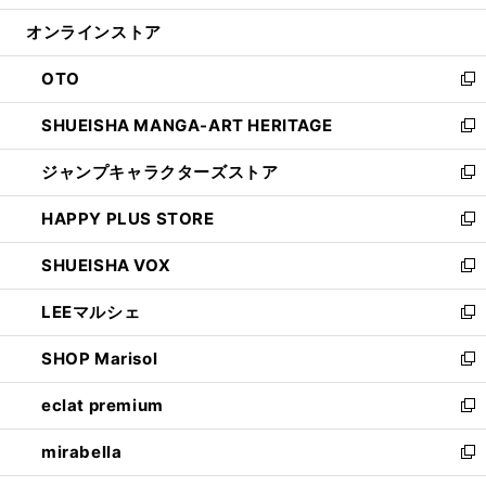
開
ン
ウ
オンラインストア
く
ド
ィ
ウ
ン
OTO
で
ド
新
開
ウ
し
SHUEISHA MANGA-ART HERITAGE
く
で
い
新
開
ウ
し
ジャンプキャラクターズストア
く
ィ
い
新
ン
ウ
し
HAPPY PLUS STORE
ド
ィ
い
新
ウ
ン
ウ
し
SHUEISHA VOX
で
ド
ィ
い
新
開
ウ
ン
ウ
し
LEEマルシェ
く
で
ド
ィ
い
新
開
ウ
ン
ウ
し
SHOP Marisol
く
で
ド
ィ
い
新
開
ウ
ン
ウ
し
eclat premium
く
で
ド
ィ
い
新
開
ウ
ン
ウ
し
mirabella
く
で
ド
ィ
い
新
開
ウ
ン
ウ
し