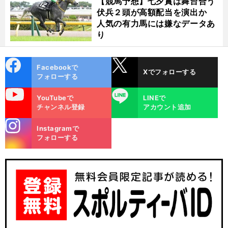
【競馬予想】七夕賞は舞台合う
伏兵２頭が高額配当を演出か
人気の有力馬には嫌なデータあ
り
cebo
X
Facebookで
Xでフォローする
ok
フォローする
uTube
LINE
YouTubeで
LINEで
チャンネル登録
アカウント追加
、
stagra
前
Instagramで
へ
m
フォローする