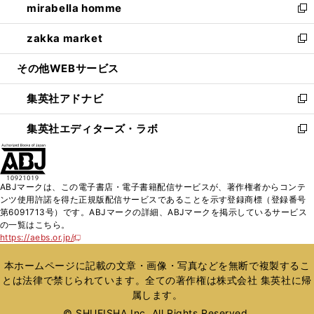
mirabella homme
く
で
ド
ィ
い
新
開
ウ
ン
ウ
し
zakka market
く
で
ド
ィ
い
新
開
ウ
ン
ウ
し
その他WEBサービス
く
で
ド
ィ
い
開
ウ
ン
ウ
集英社アドナビ
く
で
ド
ィ
新
開
ウ
ン
し
集英社エディターズ・ラボ
く
で
ド
い
新
開
ウ
ウ
し
く
で
ィ
い
開
ン
ウ
ABJマークは、この電子書店・電子書籍配信サービスが、著作権者からコンテ
く
ド
ィ
ンツ使用許諾を得た正規版配信サービスであることを示す登録商標（登録番号
ウ
ン
第6091713号）です。ABJマークの詳細、ABJマークを掲示しているサービス
で
ド
の一覧はこちら。
開
ウ
https://aebs.or.jp/
新
く
で
し
い
開
本ホームページに記載の文章・画像・写真などを無断で複製するこ
ウ
く
とは法律で禁じられています。全ての著作権は株式会社 集英社に帰
ィ
属します。
ン
ド
© SHUEISHA Inc. All Rights Reserved.