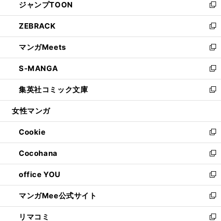
ジャンプTOON
く
で
ド
ィ
い
新
開
ウ
ン
ウ
し
ZEBRACK
く
で
ド
ィ
い
新
開
ウ
ン
ウ
し
マンガMeets
く
で
ド
ィ
い
新
開
ウ
ン
ウ
し
S-MANGA
く
で
ド
ィ
い
新
開
ウ
ン
ウ
し
集英社コミック文庫
く
で
ド
ィ
い
新
開
ウ
ン
ウ
し
女性マンガ
く
で
ド
ィ
い
開
ウ
ン
ウ
Cookie
く
で
ド
ィ
新
開
ウ
ン
し
Cocohana
く
で
ド
い
新
開
ウ
ウ
し
office YOU
く
で
ィ
い
新
開
ン
ウ
し
マンガMee公式サイト
く
ド
ィ
い
新
ウ
ン
ウ
し
リマコミ
で
ド
ィ
い
新