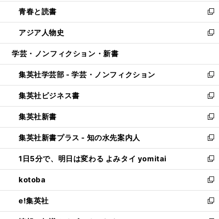
ウ
ン
ウ
し
青春と読書
で
ド
ィ
い
新
開
ウ
ン
ウ
し
アジア人物史
く
で
ド
ィ
い
新
開
ウ
ン
ウ
し
学芸・ノンフィクション・新書
く
で
ド
ィ
い
開
ウ
ン
ウ
集英社学芸部 - 学芸・ノンフィクション
く
で
ド
ィ
新
開
ウ
ン
し
集英社ビジネス書
く
で
ド
い
新
開
ウ
ウ
し
集英社新書
く
で
ィ
い
新
開
ン
ウ
し
集英社新書プラス - 知の水先案内人
く
ド
ィ
い
新
ウ
ン
ウ
し
1日5分で、明日は変わる よみタイ yomitai
で
ド
ィ
い
新
開
ウ
ン
ウ
し
kotoba
く
で
ド
ィ
い
新
開
ウ
ン
ウ
し
e!集英社
く
で
ド
ィ
い
新
開
ウ
ン
ウ
し