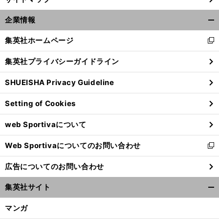
企業情報
開
く/
集英社ホームページ
新
閉
し
じ
集英社プライバシーガイドライン
い
る
ウ
SHUEISHA Privacy Guideline
ィ
ン
Setting of Cookies
ド
ウ
web Sportivaについて
で
開
Web Sportivaについてのお問い合わせ
く
新
し
広告についてのお問い合わせ
い
ウ
集英社サイト
ィ
開
ン
く/
マンガ
ド
閉