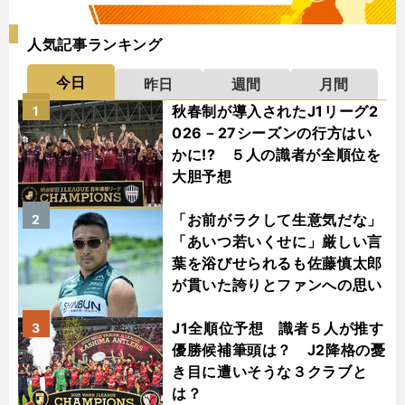
人気記事ランキング
今日
昨日
週間
月間
秋春制が導入されたJ1リーグ2
1
026－27シーズンの行方はい
かに!? ５人の識者が全順位を
大胆予想
「お前がラクして生意気だな」
2
「あいつ若いくせに」厳しい言
葉を浴びせられるも佐藤慎太郎
が貫いた誇りとファンへの思い
J1全順位予想 識者５人が推す
3
優勝候補筆頭は？ J2降格の憂
き目に遭いそうな３クラブと
は？