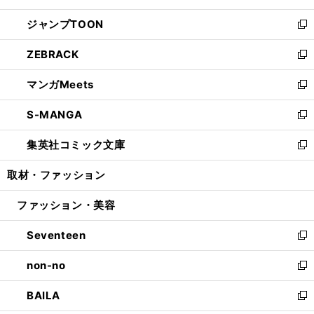
開
ウ
ン
ウ
し
ジャンプTOON
く
で
ド
ィ
い
新
開
ウ
ン
ウ
し
ZEBRACK
く
で
ド
ィ
い
新
開
ウ
ン
ウ
し
マンガMeets
く
で
ド
ィ
い
新
開
ウ
ン
ウ
し
S-MANGA
く
で
ド
ィ
い
新
開
ウ
ン
ウ
し
集英社コミック文庫
く
で
ド
ィ
い
新
開
ウ
ン
ウ
し
取材・ファッション
く
で
ド
ィ
い
開
ウ
ン
ウ
ファッション・美容
く
で
ド
ィ
開
ウ
ン
Seventeen
く
で
ド
新
開
ウ
し
non-no
く
で
い
新
開
ウ
し
BAILA
く
ィ
い
新
ン
ウ
し