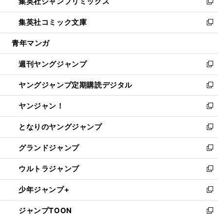
集英社ジャンプリミックス
く
で
ド
ィ
い
新
開
ウ
ン
ウ
し
集英社コミック文庫
く
で
ド
ィ
い
新
開
ウ
ン
ウ
し
青年マンガ
く
で
ド
ィ
い
開
ウ
ン
ウ
週刊ヤングジャンプ
く
で
ド
ィ
新
開
ウ
ン
し
ヤングジャンプ定期購読デジタル
く
で
ド
い
新
開
ウ
ウ
し
ヤンジャン！
く
で
ィ
い
新
開
ン
ウ
し
となりのヤングジャンプ
く
ド
ィ
い
新
ウ
ン
ウ
し
グランドジャンプ
で
ド
ィ
い
新
開
ウ
ン
ウ
し
ウルトラジャンプ
く
で
ド
ィ
い
新
開
ウ
ン
ウ
し
少年ジャンプ+
く
で
ド
ィ
い
新
開
ウ
ン
ウ
し
ジャンプTOON
く
で
ド
ィ
い
新