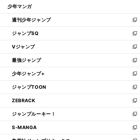
ウ
じ
少年マンガ
で
る
開
週刊少年ジャンプ
く
新
し
ジャンプSQ
い
新
ウ
し
Vジャンプ
ィ
い
新
ン
ウ
し
最強ジャンプ
ド
ィ
い
新
ウ
ン
ウ
し
少年ジャンプ+
で
ド
ィ
い
新
開
ウ
ン
ウ
し
ジャンプTOON
く
で
ド
ィ
い
新
開
ウ
ン
ウ
し
ZEBRACK
く
で
ド
ィ
い
新
開
ウ
ン
ウ
し
ジャンプルーキー！
く
で
ド
ィ
い
新
開
ウ
ン
ウ
し
S-MANGA
く
で
ド
ィ
い
新
開
ウ
ン
ウ
し