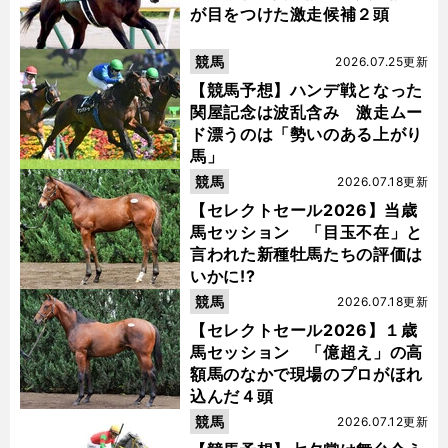
が目をつけた激走候補２頭
競馬
2026.07.25更新
【競馬予想】ハンデ戦となった
関屋記念は波乱含み 激走ムー
ド漂うのは「勢いのある上がり
馬」
競馬
2026.07.18更新
【セレクトセール2026】当歳
馬セッション 「目玉不在」と
言われた新種牡馬たちの評価は
いかに!?
競馬
2026.07.18更新
【セレクトセール2026】１歳
馬セッション 「億超え」の高
額馬のなかで現場のプロがほれ
込んだ４頭
競馬
2026.07.12更新