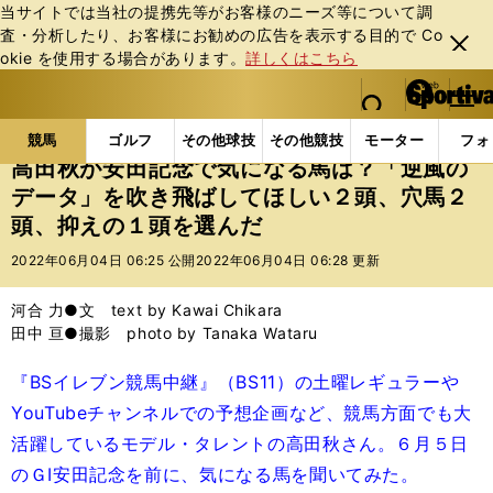
当サイトでは当社の提携先等がお客様のニーズ等について調
査・分析したり、お客様にお勧めの広告を表⽰する⽬的で Co
閉じ
okie を使⽤する場合があります。
詳しくはこちら
る
マイペ
web Sportiva (webスポルティーバ)
検索
メニュ
we
ー
競馬の記事一覧
競馬
高田秋が安田記念で気になる
b
ジ
競馬
ゴルフ
その他球技
その他競技
モーター
フォ
ス
高田秋が安田記念で気になる馬は？「逆風の
ポ
データ」を吹き飛ばしてほしい２頭、穴馬２
ル
頭、抑えの１頭を選んだ
テ
ィ
2022年06月04日 06:25 公開
2022年06月04日 06:28 更新
ー
バ
河合 力●文 text by Kawai Chikara
田中 亘●撮影 photo by Tanaka Wataru
『BSイレブン競馬中継』（BS11）の土曜レギュラーや
YouTubeチャンネルでの予想企画など、競馬方面でも大
活躍しているモデル・タレントの高田秋さん。６月５日
のＧⅠ安田記念を前に、気になる馬を聞いてみた。