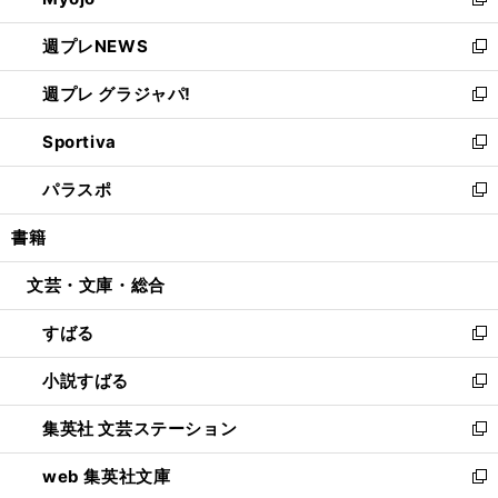
ィ
新
開
ウ
ン
し
週プレNEWS
く
で
ド
い
新
開
ウ
ウ
し
週プレ グラジャパ!
く
で
ィ
い
新
開
ン
ウ
し
Sportiva
く
ド
ィ
い
新
ウ
ン
ウ
し
パラスポ
で
ド
ィ
い
新
開
ウ
ン
ウ
し
書籍
く
で
ド
ィ
い
開
ウ
ン
ウ
文芸・文庫・総合
く
で
ド
ィ
開
ウ
ン
すばる
く
で
ド
新
開
ウ
し
小説すばる
く
で
い
新
開
ウ
し
集英社 文芸ステーション
く
ィ
い
新
ン
ウ
し
web 集英社文庫
ド
ィ
い
新