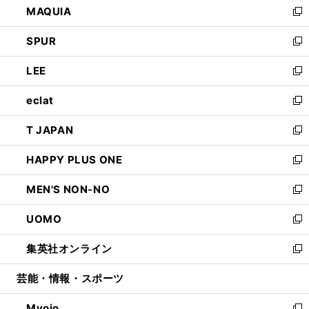
MAQUIA
ド
ィ
い
新
ウ
ン
ウ
し
SPUR
で
ド
ィ
い
新
開
ウ
ン
ウ
し
LEE
く
で
ド
ィ
い
新
開
ウ
ン
ウ
し
eclat
く
で
ド
ィ
い
新
開
ウ
ン
ウ
し
T JAPAN
く
で
ド
ィ
い
新
開
ウ
ン
ウ
し
HAPPY PLUS ONE
く
で
ド
ィ
い
新
開
ウ
ン
ウ
し
MEN'S NON-NO
く
で
ド
ィ
い
新
開
ウ
ン
ウ
し
UOMO
く
で
ド
ィ
い
新
開
ウ
ン
ウ
し
集英社オンライン
く
で
ド
ィ
い
新
開
ウ
ン
ウ
し
芸能・情報・スポーツ
く
で
ド
ィ
い
開
ウ
ン
ウ
Myojo
く
で
ド