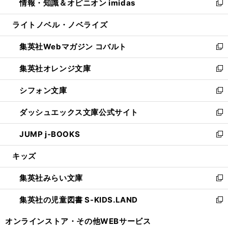
情報・知識＆オピニオン imidas
く
で
ド
ィ
い
新
開
ウ
ン
ウ
し
ライトノベル・ノベライズ
く
で
ド
ィ
い
開
ウ
ン
ウ
集英社Webマガジン コバルト
く
で
ド
ィ
新
開
ウ
ン
し
集英社オレンジ文庫
く
で
ド
い
新
開
ウ
ウ
し
シフォン文庫
く
で
ィ
い
新
開
ン
ウ
し
ダッシュエックス文庫公式サイト
く
ド
ィ
い
新
ウ
ン
ウ
し
JUMP j-BOOKS
で
ド
ィ
い
新
開
ウ
ン
ウ
し
キッズ
く
で
ド
ィ
い
開
ウ
ン
ウ
集英社みらい文庫
く
で
ド
ィ
新
開
ウ
ン
し
集英社の児童図書 S-KIDS.LAND
く
で
ド
い
新
開
ウ
ウ
し
オンラインストア・
その他WEBサービス
く
で
ィ
い