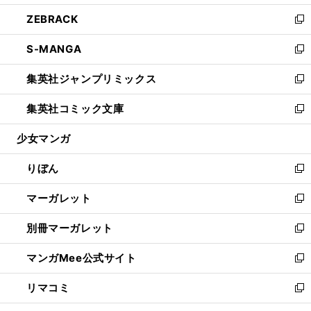
開
ウ
ン
ウ
し
ZEBRACK
く
で
ド
ィ
い
新
開
ウ
ン
ウ
し
S-MANGA
く
で
ド
ィ
い
新
開
ウ
ン
ウ
し
集英社ジャンプリミックス
く
で
ド
ィ
い
新
開
ウ
ン
ウ
し
集英社コミック文庫
く
で
ド
ィ
い
新
開
ウ
ン
ウ
し
少女マンガ
く
で
ド
ィ
い
開
ウ
ン
ウ
りぼん
く
で
ド
ィ
新
開
ウ
ン
し
マーガレット
く
で
ド
い
新
開
ウ
ウ
し
別冊マーガレット
く
で
ィ
い
新
開
ン
ウ
し
マンガMee公式サイト
く
ド
ィ
い
新
ウ
ン
ウ
し
リマコミ
で
ド
ィ
い
新
開
ウ
ン
ウ
し