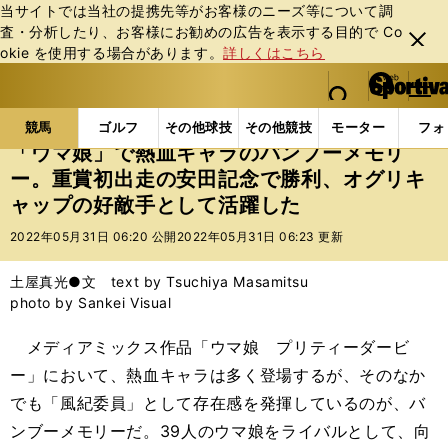
当サイトでは当社の提携先等がお客様のニーズ等について調
査・分析したり、お客様にお勧めの広告を表⽰する⽬的で Co
閉じ
okie を使⽤する場合があります。
詳しくはこちら
る
マイペ
web Sportiva (webスポルティーバ)
検索
メニュ
we
ー
競馬の記事一覧
競馬
「ウマ娘」で熱血キャラのバ
b
ジ
競馬
ゴルフ
その他球技
その他競技
モーター
フォ
ス
「ウマ娘」で熱血キャラのバンブーメモリ
ポ
ー。重賞初出走の安田記念で勝利、オグリキ
ル
ャップの好敵手として活躍した
テ
ィ
2022年05月31日 06:20 公開
2022年05月31日 06:23 更新
ー
バ
土屋真光●文 text by Tsuchiya Masamitsu
photo by Sankei Visual
メディアミックス作品「ウマ娘 プリティーダービ
ー」において、熱血キャラは多く登場するが、そのなか
でも「風紀委員」として存在感を発揮しているのが、バ
ンブーメモリーだ。39人のウマ娘をライバルとして、向