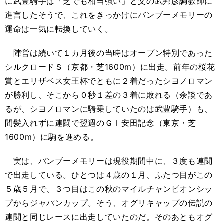
に武豊騎手は「芝でも相当強い」と父の武邦彦調教師に
進言したそうで、これをきっかけにバンブーメモリーの
運命は一気に転換していく。
陣営は続いて１カ月後の当時はオープン特別であった
シルクロードＳ（京都・芝1600m）に出走。前年の桜花
賞とエリザベス女王杯でともに２着だったシヨノロマン
が勝利し、そこから０秒１差の３着に敗れる（余談であ
るが、シヨノロマンに騎乗していたのは武豊騎手）も、
間髪入れずに連闘で翌週のＧＩ安田記念（東京・芝
1600m）に駒を進める。
実は、バンブーメモリーは現役期間中に、３度も連闘
で出走している。ひとつは４歳の１月、ふたつ目がこの
５歳５月で、３つ目はこの秋のマイルチャンピオンシッ
プからジャパンカップ。そう、オグリキャップの伝説の
連闘と同じレースに出走していたのだ。そのあともオグ