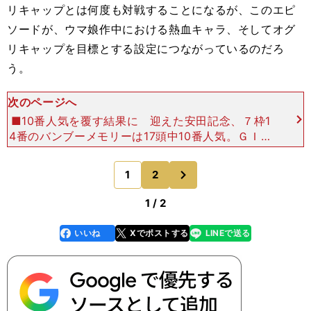
リキャップとは何度も対戦することになるが、このエピ
ソードが、ウマ娘作中における熱血キャラ、そしてオグ
リキャップを目標とする設定につながっているのだろ
う。
次のページへ
■10番人気を覆す結果に 迎えた安田記念、７枠1
4番のバンブーメモリーは17頭中10番人気。ＧＩに
格付けされて６回目の開催で、過去５回の勝ち馬は
ハッピープログレス、ニホンピロウイナー、ギャロ
次
1
2
のページへ
ップダイ
1 / 2
いいね
Xでポストする
LINEで送る
line
faceboo
x
k