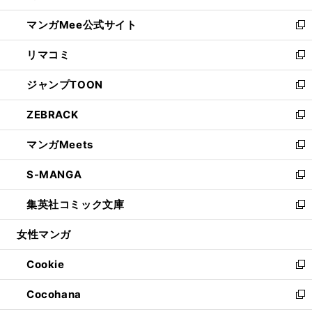
開
ン
ウ
し
マンガMee公式サイト
く
ド
ィ
い
新
ウ
ン
ウ
し
リマコミ
で
ド
ィ
い
新
開
ウ
ン
ウ
し
ジャンプTOON
く
で
ド
ィ
い
新
開
ウ
ン
ウ
し
ZEBRACK
く
で
ド
ィ
い
新
開
ウ
ン
ウ
し
マンガMeets
く
で
ド
ィ
い
新
開
ウ
ン
ウ
し
S-MANGA
く
で
ド
ィ
い
新
開
ウ
ン
ウ
し
集英社コミック文庫
く
で
ド
ィ
い
新
開
ウ
ン
ウ
し
女性マンガ
く
で
ド
ィ
い
開
ウ
ン
ウ
Cookie
く
で
ド
ィ
新
開
ウ
ン
し
Cocohana
く
で
ド
い
新
開
ウ
ウ
し