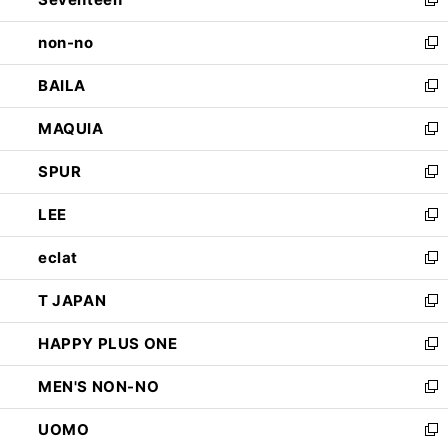
ド
新
開
ウ
し
non-no
く
で
い
新
開
ウ
し
BAILA
く
ィ
い
新
ン
ウ
し
MAQUIA
ド
ィ
い
新
ウ
ン
ウ
し
SPUR
で
ド
ィ
い
新
開
ウ
ン
ウ
し
LEE
く
で
ド
ィ
い
新
開
ウ
ン
ウ
し
eclat
く
で
ド
ィ
い
新
開
ウ
ン
ウ
し
T JAPAN
く
で
ド
ィ
い
新
開
ウ
ン
ウ
し
HAPPY PLUS ONE
く
で
ド
ィ
い
新
開
ウ
ン
ウ
し
MEN'S NON-NO
く
で
ド
ィ
い
新
開
ウ
ン
ウ
し
UOMO
く
で
ド
ィ
い
新