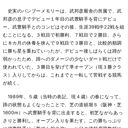
史実のバンブーメモリーは、武邦彦厩舎の所属で、武
邦彦の息子でデビュー１年目の武豊騎手を背にデビュ
ー。武豊騎手とのコンビはその後、生涯39戦中22戦を組
むことになる。３戦目で初勝利、７戦目で２勝目、さら
に８カ月の休養を挟んで９戦目で３勝目と、比較的順調
に勝ち星を重ねていったが、デビュー後しばらくは蹄が
弱かったため、蹄へのダメージの少ないダート戦だけで
使われていた。３勝目を挙げて準オープン（現３勝クラ
ス）入りしてからは、これまでと一転して苦戦する競馬
が続く。
1989年、５歳（当時の表記、現４歳）の春になって、
蹄の状態もよくなったことで、芝の道頓堀Ｓ（阪神・芝
1600m）へ武豊騎手を背に出走すると、初芝ながらあっ
さりと勝利し、オープン入りを果たす。この勝ちっぷり