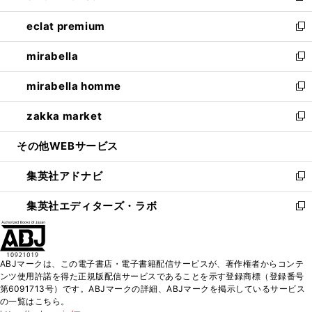
開
ウ
ン
ウ
し
eclat premium
く
で
ド
ィ
い
新
開
ウ
ン
ウ
し
mirabella
く
で
ド
ィ
い
新
開
ウ
ン
ウ
し
mirabella homme
く
で
ド
ィ
い
新
開
ウ
ン
ウ
し
zakka market
く
で
ド
ィ
い
新
開
ウ
ン
ウ
し
その他WEBサービス
く
で
ド
ィ
い
開
ウ
ン
ウ
集英社アドナビ
く
で
ド
ィ
新
開
ウ
ン
し
集英社エディターズ・ラボ
く
で
ド
い
新
開
ウ
ウ
し
く
で
ィ
い
開
ン
ウ
ABJマークは、この電子書店・電子書籍配信サービスが、著作権者からコンテ
く
ド
ィ
ンツ使用許諾を得た正規版配信サービスであることを示す登録商標（登録番号
ウ
ン
第6091713号）です。ABJマークの詳細、ABJマークを掲示しているサービス
で
ド
の一覧はこちら。
開
ウ