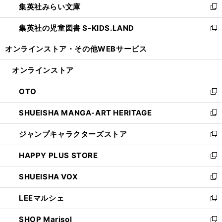
集英社みらい文庫
く
で
ド
ィ
新
開
ウ
ン
し
集英社の児童図書 S-KIDS.LAND
く
で
ド
い
新
開
ウ
ウ
し
オンラインストア・
その他WEBサービス
く
で
ィ
い
開
ン
ウ
オンラインストア
く
ド
ィ
ウ
ン
OTO
で
ド
新
開
ウ
し
SHUEISHA MANGA-ART HERITAGE
く
で
い
新
開
ウ
し
ジャンプキャラクターズストア
く
ィ
い
新
ン
ウ
し
HAPPY PLUS STORE
ド
ィ
い
新
ウ
ン
ウ
し
SHUEISHA VOX
で
ド
ィ
い
新
開
ウ
ン
ウ
し
LEEマルシェ
く
で
ド
ィ
い
新
開
ウ
ン
ウ
し
SHOP Marisol
く
で
ド
ィ
い
新