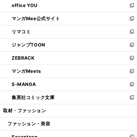
office YOU
く
で
ィ
い
新
開
ン
ウ
し
マンガMee公式サイト
く
ド
ィ
い
新
ウ
ン
ウ
し
リマコミ
で
ド
ィ
い
新
開
ウ
ン
ウ
し
ジャンプTOON
く
で
ド
ィ
い
新
開
ウ
ン
ウ
し
ZEBRACK
く
で
ド
ィ
い
新
開
ウ
ン
ウ
し
マンガMeets
く
で
ド
ィ
い
新
開
ウ
ン
ウ
し
S-MANGA
く
で
ド
ィ
い
新
開
ウ
ン
ウ
し
集英社コミック文庫
く
で
ド
ィ
い
新
開
ウ
ン
ウ
し
取材・ファッション
く
で
ド
ィ
い
開
ウ
ン
ウ
ファッション・美容
く
で
ド
ィ
開
ウ
ン
Seventeen
く
で