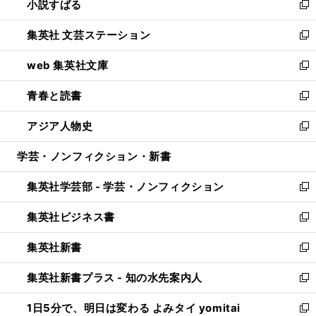
小説すばる
く
で
い
新
開
ウ
し
集英社 文芸ステーション
く
ィ
い
新
ン
ウ
し
web 集英社文庫
ド
ィ
い
新
ウ
ン
ウ
し
青春と読書
で
ド
ィ
い
新
開
ウ
ン
ウ
し
アジア人物史
く
で
ド
ィ
い
新
開
ウ
ン
ウ
し
学芸・ノンフィクション・新書
く
で
ド
ィ
い
開
ウ
ン
ウ
集英社学芸部 - 学芸・ノンフィクション
く
で
ド
ィ
新
開
ウ
ン
し
集英社ビジネス書
く
で
ド
い
新
開
ウ
ウ
し
集英社新書
く
で
ィ
い
新
開
ン
ウ
し
集英社新書プラス - 知の水先案内人
く
ド
ィ
い
新
ウ
ン
ウ
し
1日5分で、明日は変わる よみタイ yomitai
で
ド
ィ
い
新