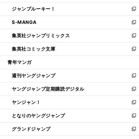
開
ウ
ン
ウ
し
ジャンプルーキー！
く
で
ド
ィ
い
新
開
ウ
ン
ウ
し
S-MANGA
く
で
ド
ィ
い
新
開
ウ
ン
ウ
し
集英社ジャンプリミックス
く
で
ド
ィ
い
新
開
ウ
ン
ウ
し
集英社コミック文庫
く
で
ド
ィ
い
新
開
ウ
ン
ウ
し
青年マンガ
く
で
ド
ィ
い
開
ウ
ン
ウ
週刊ヤングジャンプ
く
で
ド
ィ
新
開
ウ
ン
し
ヤングジャンプ定期購読デジタル
く
で
ド
い
新
開
ウ
ウ
し
ヤンジャン！
く
で
ィ
い
新
開
ン
ウ
し
となりのヤングジャンプ
く
ド
ィ
い
新
ウ
ン
ウ
し
グランドジャンプ
で
ド
ィ
い
新
開
ウ
ン
ウ
し