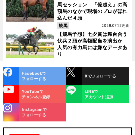
馬セッション 「億超え」の高
額馬のなかで現場のプロがほれ
込んだ４頭
競馬
2026.07.12更新
【競馬予想】七夕賞は舞台合う
伏兵２頭が高額配当を演出か
人気の有力馬には嫌なデータあ
り
cebo
X
Facebookで
Xでフォローする
ok
フォローする
uTube
LINE
YouTubeで
LINEで
チャンネル登録
アカウント追加
stagra
Instagramで
m
フォローする