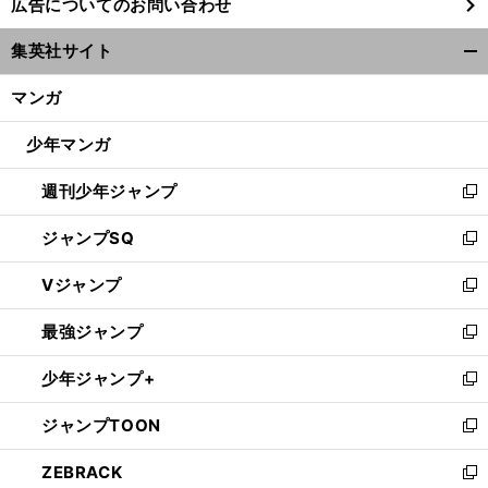
広告についてのお問い合わせ
い
ウ
集英社サイト
ィ
開
ン
く/
マンガ
ド
閉
ウ
じ
少年マンガ
で
る
開
週刊少年ジャンプ
く
新
し
ジャンプSQ
い
新
ウ
し
Vジャンプ
ィ
い
新
ン
ウ
し
最強ジャンプ
ド
ィ
い
新
ウ
ン
ウ
し
少年ジャンプ+
で
ド
ィ
い
新
開
ウ
ン
ウ
し
ジャンプTOON
く
で
ド
ィ
い
新
開
ウ
ン
ウ
し
ZEBRACK
く
で
ド
ィ
い
新