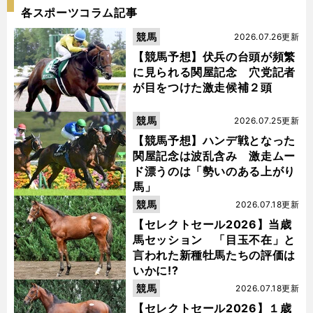
各スポーツコラム記事
競馬
2026.07.26更新
【競馬予想】伏兵の台頭が頻繁
に見られる関屋記念 穴党記者
が目をつけた激走候補２頭
競馬
2026.07.25更新
【競馬予想】ハンデ戦となった
関屋記念は波乱含み 激走ムー
ド漂うのは「勢いのある上がり
馬」
競馬
2026.07.18更新
【セレクトセール2026】当歳
馬セッション 「目玉不在」と
言われた新種牡馬たちの評価は
いかに!?
競馬
2026.07.18更新
【セレクトセール2026】１歳