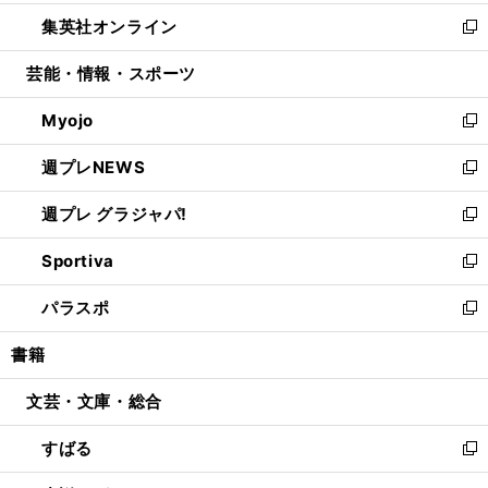
開
ウ
ン
ウ
し
集英社オンライン
く
で
ド
ィ
い
新
開
ウ
ン
ウ
し
芸能・情報・スポーツ
く
で
ド
ィ
い
開
ウ
ン
ウ
Myojo
く
で
ド
ィ
新
開
ウ
ン
し
週プレNEWS
く
で
ド
い
新
開
ウ
ウ
し
週プレ グラジャパ!
く
で
ィ
い
新
開
ン
ウ
し
Sportiva
く
ド
ィ
い
新
ウ
ン
ウ
し
パラスポ
で
ド
ィ
い
新
開
ウ
ン
ウ
し
書籍
く
で
ド
ィ
い
開
ウ
ン
ウ
文芸・文庫・総合
く
で
ド
ィ
開
ウ
ン
すばる
く
で
ド
新
開
ウ
し