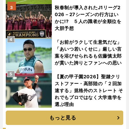
秋春制が導入されたJ1リーグ2
3
026－27シーズンの行方はい
かに!? ５人の識者が全順位を
大胆予想
4
「お前がラクして生意気だな」
「あいつ若いくせに」厳しい言
葉を浴びせられるも佐藤慎太郎
が貫いた誇りとファンへの思い
5
【夏の甲子園2026】聖隷クリ
ストファー・高部陸の「２回加
速する」規格外のストレート そ
れでもプロではなく大学進学を
選ぶ理由
もっと見る