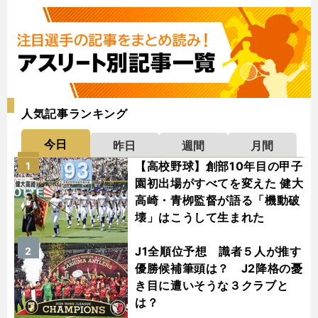
人気記事ランキング
今日
昨日
週間
月間
【高校野球】創部10年目の甲子
1
園初出場がすべてを変えた 健大
高崎・青栁監督が語る「機動破
壊」はこうして生まれた
J1全順位予想 識者５人が推す
2
優勝候補筆頭は？ J2降格の憂
き目に遭いそうな３クラブと
は？