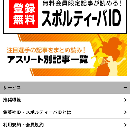
、
前
へ
サービス
開
く/
推奨環境
閉
じ
集英社ID・スポルティーバIDとは
る
利用規約・会員規約