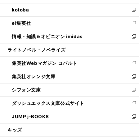
開
ウ
ン
ウ
し
kotoba
く
で
ド
ィ
い
新
開
ウ
ン
ウ
し
e!集英社
く
で
ド
ィ
い
新
開
ウ
ン
ウ
し
情報・知識＆オピニオン imidas
く
で
ド
ィ
い
新
開
ウ
ン
ウ
し
ライトノベル・ノベライズ
く
で
ド
ィ
い
開
ウ
ン
ウ
集英社Webマガジン コバルト
く
で
ド
ィ
新
開
ウ
ン
し
集英社オレンジ文庫
く
で
ド
い
新
開
ウ
ウ
し
シフォン文庫
く
で
ィ
い
新
開
ン
ウ
し
ダッシュエックス文庫公式サイト
く
ド
ィ
い
新
ウ
ン
ウ
し
JUMP j-BOOKS
で
ド
ィ
い
新
開
ウ
ン
ウ
し
キッズ
く
で
ド
ィ
い
開
ウ
ン
ウ