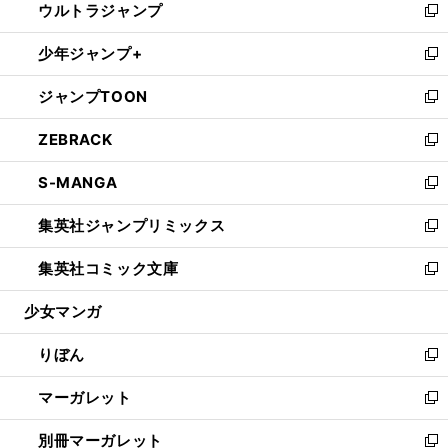
ウルトラジャンプ
く
で
ド
ィ
い
新
開
ウ
ン
ウ
し
少年ジャンプ+
く
で
ド
ィ
い
新
開
ウ
ン
ウ
し
ジャンプTOON
く
で
ド
ィ
い
新
開
ウ
ン
ウ
し
ZEBRACK
く
で
ド
ィ
い
新
開
ウ
ン
ウ
し
S-MANGA
く
で
ド
ィ
い
新
開
ウ
ン
ウ
し
集英社ジャンプリミックス
く
で
ド
ィ
い
新
開
ウ
ン
ウ
し
集英社コミック文庫
く
で
ド
ィ
い
新
開
ウ
ン
ウ
し
少女マンガ
く
で
ド
ィ
い
開
ウ
ン
ウ
りぼん
く
で
ド
ィ
新
開
ウ
ン
し
マーガレット
く
で
ド
い
新
開
ウ
ウ
し
別冊マーガレット
く
で
ィ
い
新