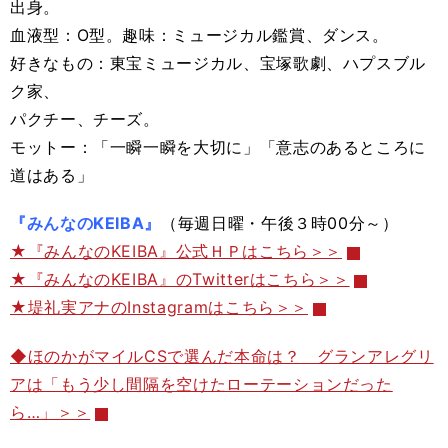
出身。
血液型：O型。趣味：ミュージカル鑑賞、ダンス。
好きなもの：東宝ミュージカル、宝塚歌劇、ハプスブル
ク家、
パクチー、チーズ。
モットー：「一瞬一瞬を大切に」「意志のあるところに
道はある」
『みんなのKEIBA』
（毎週日曜・午後３時00分～）
★『みんなのKEIBA』公式ＨＰはこちら＞＞
★『みんなのKEIBA』のTwitterはこちら＞＞
★堤礼実アナのInstagramはこちら＞＞
◆ほのかがマイルCSで選んだ本命は？ グランアレグリ
アは「もう少し間隔を空けたローテーションだった
ら…」＞＞