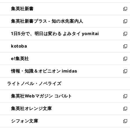
開
ウ
ウ
し
集英社新書
く
で
ィ
い
新
開
ン
ウ
し
集英社新書プラス - 知の水先案内人
く
ド
ィ
い
新
ウ
ン
ウ
し
1日5分で、明日は変わる よみタイ yomitai
で
ド
ィ
い
新
開
ウ
ン
ウ
し
kotoba
く
で
ド
ィ
い
新
開
ウ
ン
ウ
し
e!集英社
く
で
ド
ィ
い
新
開
ウ
ン
ウ
し
情報・知識＆オピニオン imidas
く
で
ド
ィ
い
新
開
ウ
ン
ウ
し
ライトノベル・ノベライズ
く
で
ド
ィ
い
開
ウ
ン
ウ
集英社Webマガジン コバルト
く
で
ド
ィ
新
開
ウ
ン
し
集英社オレンジ文庫
く
で
ド
い
新
開
ウ
ウ
し
シフォン文庫
く
で
ィ
い
新
開
ン
ウ
し