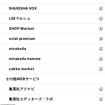
ウ
ン
ウ
し
SHUEISHA VOX
で
ド
ィ
い
新
開
ウ
ン
ウ
し
LEEマルシェ
く
で
ド
ィ
い
新
開
ウ
ン
ウ
し
SHOP Marisol
く
で
ド
ィ
い
新
開
ウ
ン
ウ
し
eclat premium
く
で
ド
ィ
い
新
開
ウ
ン
ウ
し
mirabella
く
で
ド
ィ
い
新
開
ウ
ン
ウ
し
mirabella homme
く
で
ド
ィ
い
新
開
ウ
ン
ウ
し
zakka market
く
で
ド
ィ
い
新
開
ウ
ン
ウ
し
その他WEBサービス
く
で
ド
ィ
い
開
ウ
ン
ウ
集英社アドナビ
く
で
ド
ィ
新
開
ウ
ン
し
集英社エディターズ・ラボ
く
で
ド
い
新
開
ウ
ウ