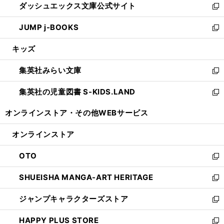
ダッシュエックス文庫公式サイト
く
ド
ィ
い
新
ウ
ン
ウ
し
JUMP j-BOOKS
で
ド
ィ
い
新
開
ウ
ン
ウ
し
キッズ
く
で
ド
ィ
い
開
ウ
ン
ウ
集英社みらい文庫
く
で
ド
ィ
新
開
ウ
ン
し
集英社の児童図書 S-KIDS.LAND
く
で
ド
い
新
開
ウ
ウ
し
オンラインストア・
その他WEBサービス
く
で
ィ
い
開
ン
ウ
オンラインストア
く
ド
ィ
ウ
ン
OTO
で
ド
新
開
ウ
し
SHUEISHA MANGA-ART HERITAGE
く
で
い
新
開
ウ
し
ジャンプキャラクターズストア
く
ィ
い
新
ン
ウ
し
HAPPY PLUS STORE
ド
ィ
い
新