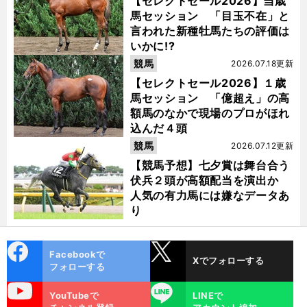
【セレクトセール2026】当歳
馬セッション 「目玉不在」と
言われた新種牡馬たちの評価は
いかに!?
競馬
2026.07.18更新
【セレクトセール2026】１歳
馬セッション 「億超え」の高
額馬のなかで現場のプロがほれ
込んだ４頭
競馬
2026.07.12更新
【競馬予想】七夕賞は舞台合う
伏兵２頭が高額配当を演出か
人気の有力馬には嫌なデータあ
り
cebo
X
Facebookで
Xでフォローする
ok
フォローする
uTube
LINE
YouTubeで
LINEで