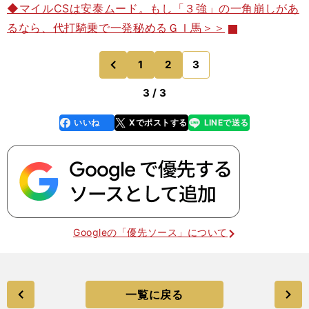
◆マイルCSは安泰ムード。もし「３強」の一角崩しがあ
るなら、代打騎乗で一発秘めるＧＩ馬＞＞
1
2
3
のページへ
前
3 / 3
いいね
Xでポストする
LINEで送る
line
faceboo
x
k
Googleの「優先ソース」について
一覧に戻る