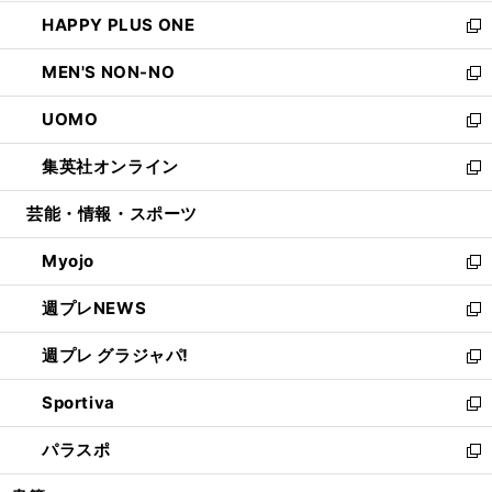
開
ウ
ン
ウ
し
HAPPY PLUS ONE
く
で
ド
ィ
い
新
開
ウ
ン
ウ
し
MEN'S NON-NO
く
で
ド
ィ
い
新
開
ウ
ン
ウ
し
UOMO
く
で
ド
ィ
い
新
開
ウ
ン
ウ
し
集英社オンライン
く
で
ド
ィ
い
新
開
ウ
ン
ウ
し
芸能・情報・スポーツ
く
で
ド
ィ
い
開
ウ
ン
ウ
Myojo
く
で
ド
ィ
新
開
ウ
ン
し
週プレNEWS
く
で
ド
い
新
開
ウ
ウ
し
週プレ グラジャパ!
く
で
ィ
い
新
開
ン
ウ
し
Sportiva
く
ド
ィ
い
新
ウ
ン
ウ
し
パラスポ
で
ド
ィ
い
新
開
ウ
ン
ウ
し