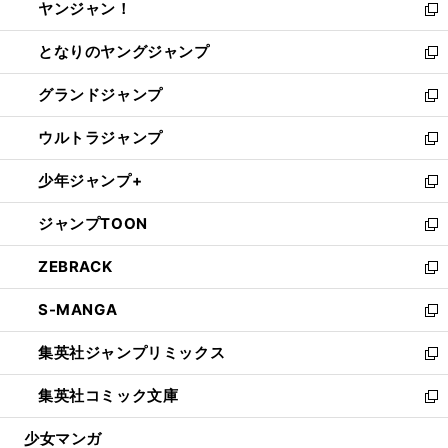
ヤンジャン！
く
で
ィ
い
新
開
ン
ウ
し
となりのヤングジャンプ
く
ド
ィ
い
新
ウ
ン
ウ
し
グランドジャンプ
で
ド
ィ
い
新
開
ウ
ン
ウ
し
ウルトラジャンプ
く
で
ド
ィ
い
新
開
ウ
ン
ウ
し
少年ジャンプ+
く
で
ド
ィ
い
新
開
ウ
ン
ウ
し
ジャンプTOON
く
で
ド
ィ
い
新
開
ウ
ン
ウ
し
ZEBRACK
く
で
ド
ィ
い
新
開
ウ
ン
ウ
し
S-MANGA
く
で
ド
ィ
い
新
開
ウ
ン
ウ
し
集英社ジャンプリミックス
く
で
ド
ィ
い
新
開
ウ
ン
ウ
し
集英社コミック文庫
く
で
ド
ィ
い
新
開
ウ
ン
ウ
し
少女マンガ
く
で
ド
ィ
い