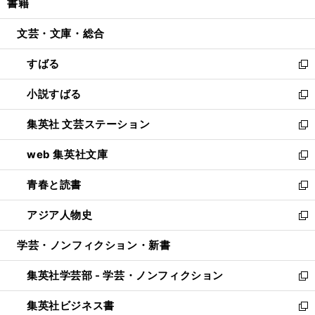
書籍
く
で
ド
ィ
い
開
ウ
ン
ウ
文芸・文庫・総合
く
で
ド
ィ
開
ウ
ン
すばる
く
で
ド
新
開
ウ
し
小説すばる
く
で
い
新
開
ウ
し
集英社 文芸ステーション
く
ィ
い
新
ン
ウ
し
web 集英社文庫
ド
ィ
い
新
ウ
ン
ウ
し
青春と読書
で
ド
ィ
い
新
開
ウ
ン
ウ
し
アジア人物史
く
で
ド
ィ
い
新
開
ウ
ン
ウ
し
学芸・ノンフィクション・新書
く
で
ド
ィ
い
開
ウ
ン
ウ
集英社学芸部 - 学芸・ノンフィクション
く
で
ド
ィ
新
開
ウ
ン
し
集英社ビジネス書
く
で
ド
い
新