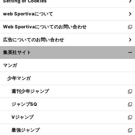
Setting of Cookies
ド
ウ
web Sportivaについて
で
開
Web Sportivaについてのお問い合わせ
く
新
し
広告についてのお問い合わせ
い
ウ
集英社サイト
ィ
開
ン
く/
マンガ
ド
閉
ウ
じ
少年マンガ
で
る
開
週刊少年ジャンプ
く
新
し
ジャンプSQ
い
新
ウ
し
Vジャンプ
ィ
い
新
ン
ウ
し
最強ジャンプ
ド
ィ
い
新