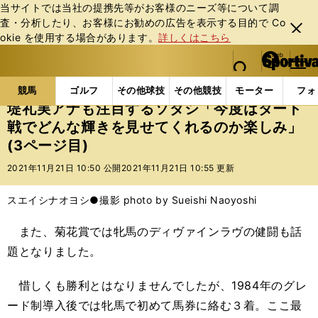
当サイトでは当社の提携先等がお客様のニーズ等について調
査・分析したり、お客様にお勧めの広告を表⽰する⽬的で Co
閉じ
okie を使⽤する場合があります。
詳しくはこちら
る
マイペ
web Sportiva (webスポルティーバ)
検索
メニュ
we
ー
競馬の記事一覧
競馬
堤礼実アナも注目するソダシ
b
ジ
競馬
ゴルフ
その他球技
その他競技
モーター
フォ
ス
堤礼実アナも注目するソダシ「今度はダート
ポ
戦でどんな輝きを見せてくれるのか楽しみ」
ル
(3ページ目)
テ
ィ
2021年11月21日 10:50 公開
2021年11月21日 10:55 更新
ー
バ
スエイシナオヨシ●撮影 photo by Sueishi Naoyoshi
また、菊花賞では牝馬のディヴァインラヴの健闘も話
題となりました。
惜しくも勝利とはなりませんでしたが、1984年のグレ
ード制導入後では牝馬で初めて馬券に絡む３着。ここ最