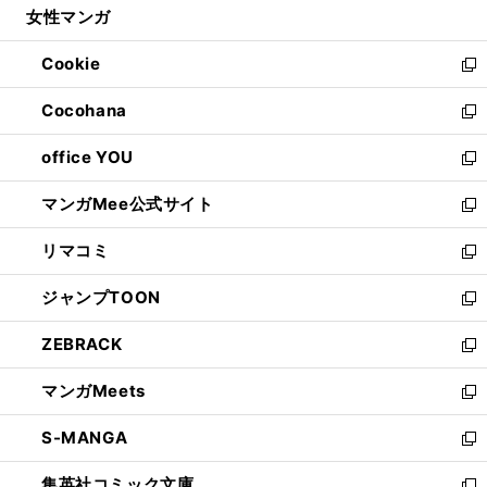
女性マンガ
く
で
ド
ィ
い
開
ウ
ン
ウ
Cookie
く
で
ド
ィ
新
開
ウ
ン
し
Cocohana
く
で
ド
い
新
開
ウ
ウ
し
office YOU
く
で
ィ
い
新
開
ン
ウ
し
マンガMee公式サイト
く
ド
ィ
い
新
ウ
ン
ウ
し
リマコミ
で
ド
ィ
い
新
開
ウ
ン
ウ
し
ジャンプTOON
く
で
ド
ィ
い
新
開
ウ
ン
ウ
し
ZEBRACK
く
で
ド
ィ
い
新
開
ウ
ン
ウ
し
マンガMeets
く
で
ド
ィ
い
新
開
ウ
ン
ウ
し
S-MANGA
く
で
ド
ィ
い
新
開
ウ
ン
ウ
し
集英社コミック文庫
く
で
ド