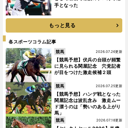
手となった
もっと見る
各スポーツコラム記事
競馬
2026.07.26更新
【競馬予想】伏兵の台頭が頻繁
に見られる関屋記念 穴党記者
が目をつけた激走候補２頭
競馬
2026.07.25更新
【競馬予想】ハンデ戦となった
関屋記念は波乱含み 激走ムー
ド漂うのは「勢いのある上がり
馬」
競馬
2026.07.18更新