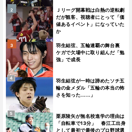
Ｊリーグ開幕戦は白熱の逆転劇
2
だが観客、視聴者にとって「価
値あるイベント」になっていた
か
羽生結弦、五輪連覇の舞台裏
3
ケガで欠場中に取り組んだ「勉
強」で成長
4
羽生結弦が一時は諦めたソチ五
輪の金メダル「五輪の本当の怖
さを知った......」
5
栗原陵矢が無名校進学の理由は
「自転車で13分」 春江工出身
として最初で最後のプロ野球選