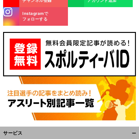
チャンネル登録
アカウント追加
stagra
Instagramで
m
フォローする
ウ
。
マ娘の人気キャラで振り返るジャパンカップの名勝負
世界レベルのマッチレースに競馬ファンは熱狂した
サービス
開