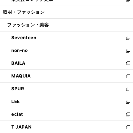
ィ
い
新
開
ウ
ン
ウ
し
取材・ファッション
く
で
ド
ィ
い
開
ウ
ン
ウ
ファッション・美容
く
で
ド
ィ
開
ウ
ン
Seventeen
く
で
ド
新
開
ウ
し
non-no
く
で
い
新
開
ウ
し
BAILA
く
ィ
い
新
ン
ウ
し
MAQUIA
ド
ィ
い
新
ウ
ン
ウ
し
SPUR
で
ド
ィ
い
新
開
ウ
ン
ウ
し
LEE
く
で
ド
ィ
い
新
開
ウ
ン
ウ
し
eclat
く
で
ド
ィ
い
新
開
ウ
ン
ウ
し
T JAPAN
く
で
ド
ィ
い
新