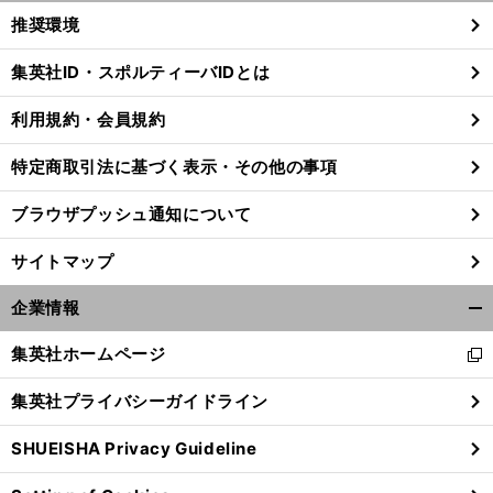
く/
推奨環境
閉
じ
集英社ID・スポルティーバIDとは
る
利用規約・会員規約
特定商取引法に基づく表示・その他の事項
ブラウザプッシュ通知について
サイトマップ
企業情報
開
く/
集英社ホームページ
新
閉
し
じ
集英社プライバシーガイドライン
い
る
ウ
SHUEISHA Privacy Guideline
ィ
ン