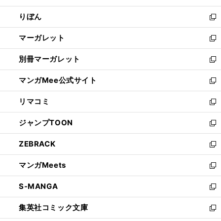
開
ウ
ン
ウ
りぼん
く
で
ド
ィ
新
開
ウ
ン
し
マーガレット
く
で
ド
い
新
開
ウ
ウ
し
別冊マーガレット
く
で
ィ
い
新
開
ン
ウ
し
マンガMee公式サイト
く
ド
ィ
い
新
ウ
ン
ウ
し
リマコミ
で
ド
ィ
い
新
開
ウ
ン
ウ
し
ジャンプTOON
く
で
ド
ィ
い
新
開
ウ
ン
ウ
し
ZEBRACK
く
で
ド
ィ
い
新
開
ウ
ン
ウ
し
マンガMeets
く
で
ド
ィ
い
新
開
ウ
ン
ウ
し
S-MANGA
く
で
ド
ィ
い
新
開
ウ
ン
ウ
し
集英社コミック文庫
く
で
ド
ィ
い
新
開
ウ
ン
ウ
し