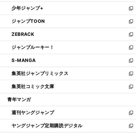
ウ
ン
ウ
し
少年ジャンプ+
で
ド
ィ
い
新
開
ウ
ン
ウ
し
ジャンプTOON
く
で
ド
ィ
い
新
開
ウ
ン
ウ
し
ZEBRACK
く
で
ド
ィ
い
新
開
ウ
ン
ウ
し
ジャンプルーキー！
く
で
ド
ィ
い
新
開
ウ
ン
ウ
し
S-MANGA
く
で
ド
ィ
い
新
開
ウ
ン
ウ
し
集英社ジャンプリミックス
く
で
ド
ィ
い
新
開
ウ
ン
ウ
し
集英社コミック文庫
く
で
ド
ィ
い
新
開
ウ
ン
ウ
し
青年マンガ
く
で
ド
ィ
い
開
ウ
ン
ウ
週刊ヤングジャンプ
く
で
ド
ィ
新
開
ウ
ン
し
ヤングジャンプ定期購読デジタル
く
で
ド
い
新
開
ウ
ウ
し