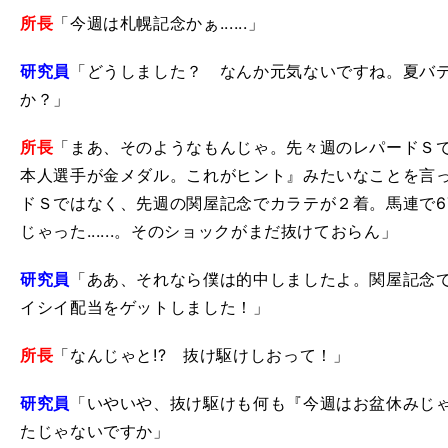
所長
「今週は札幌記念かぁ......」
研究員
「どうしました？ なんか元気ないですね。夏バ
か？」
所長
「まあ、そのようなもんじゃ。先々週のレパードＳ
本人選手が金メダル。これがヒント』みたいなことを言
ドＳではなく、先週の関屋記念でカラテが２着。馬連で67
じゃった......。そのショックがまだ抜けておらん」
研究員
「ああ、それなら僕は的中しましたよ。関屋記念
イシイ配当をゲットしました！」
所長
「なんじゃと!? 抜け駆けしおって！」
研究員
「いやいや、抜け駆けも何も『今週はお盆休みじ
たじゃないですか」