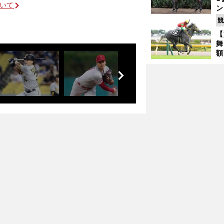
ついて
ン
馬
競
が
【
舞
額
の
前
荒れる北九州記念で穴党記者が確信をもってオススメする４頭
タ
へ