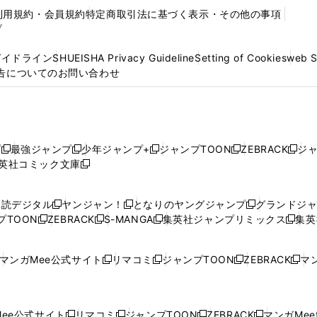
利用規約・会員規約
特定商取引法に基づく表示・その他の事項
プ
ガイドライン
SHUEISHA Privacy Guideline
Setting of Cookies
web 
告についてのお問い合わせ
プ
最強ジャンプ
少年ジャンプ+
ジャンプTOON
ZEBRACK
ジ
新
新
新
新
新
英社コミック文庫
し
新
し
し
し
し
い
い
し
い
い
い
ウ
ウ
い
ウ
ウ
ウ
購読デジタル
ヤンジャン！
となりのヤングジャンプ
グランドジ
新
新
新
ィ
ィ
ウ
ィ
ィ
ィ
プTOON
ZEBRACK
S-MANGA
集英社ジャンプリミックス
集英
新
し
新
し
新
し
新
ン
ン
ィ
ン
ン
ン
し
い
し
い
し
い
し
ド
ド
ン
ド
ド
ド
い
ウ
い
ウ
い
ウ
い
ウ
ウ
ド
ウ
ウ
ウ
マンガMee公式サイト
リマコミ
ジャンプTOON
ZEBRACK
マン
新
新
新
新
ウ
ィ
ウ
ィ
ウ
ィ
ウ
で
で
ウ
で
で
で
し
し
し
し
し
ィ
ン
ィ
ン
ィ
ン
ィ
開
開
で
開
開
開
い
い
い
い
い
ン
ド
ン
ド
ン
ド
ン
く
く
開
く
く
く
ウ
ウ
ウ
ウ
ウ
ド
ウ
ド
ウ
ド
ウ
ド
ee公式サイト
リマコミ
ジャンプTOON
ZEBRACK
マンガMeet
く