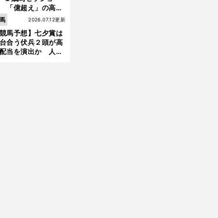
 「億超え」の高額
のなかで現場のプロ
馬
2026.07.12更新
ほれ込んだ４頭
競馬予想】七夕賞は
台合う伏兵２頭が高
配当を演出か 人気
有力馬には嫌なデー
前
へ
あり