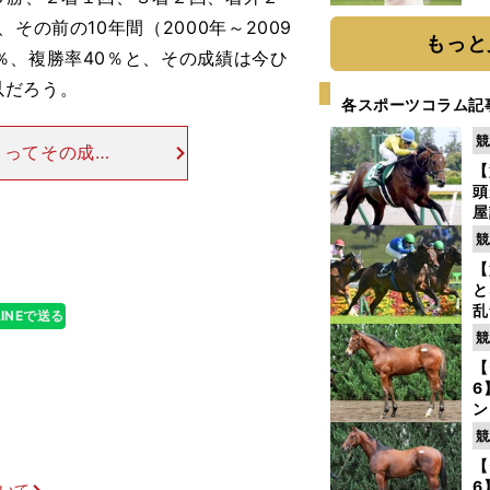
ト
その前の10年間（2000年～2009
く
もっと
％、複勝率40％と、その成績は今ひ
以だろう。
各スポーツコラム記
競
よってその成績
【
2.9倍だった
頭
率は21.4％に
屋
を
競
【
と
乱
LINEで送る
う
競
が
【
6
ン
わ
競
評
【
6
ついて