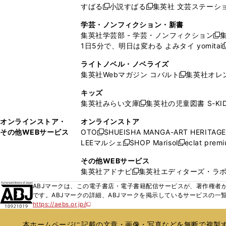
い
い
ド
ン
ド
ド
ド
すばる
小説すばる
集英社 文芸ステーシ
く
開
く
く
新
新
ウ
ウ
ウ
ド
ウ
ウ
ウ
く
し
し
ィ
ィ
学芸・ノンフィクション・新書
で
ウ
で
で
で
い
い
ン
ン
集英社学芸部 - 学芸・ノンフィクション
開
で
開
開
開
新
ウ
ウ
ド
ド
1日5分で、明日は変わる よみタイ yomitai
く
開
く
く
く
し
新
ィ
ィ
ウ
ウ
く
い
ン
ン
ライトノベル・ノベライズ
で
で
ウ
ド
ド
集英社Webマガジン コバルト
集英社オレ
開
開
新
ィ
ウ
ウ
く
く
し
ン
キッズ
で
で
い
ド
集英社みらい文庫
集英社の児童図書 S-KID
開
開
新
ウ
ウ
く
く
し
ィ
オンラインストア・
オンラインストア
で
い
ン
その他WEBサービス
OTO
SHUEISHA MANGA-ART HERITAGE
開
新
ウ
ド
LEEマルシェ
SHOP Marisol
eclat prem
く
し
新
新
ィ
ウ
い
し
し
ン
その他WEBサービス
で
ウ
い
い
ド
集英社アドナビ
集英社エディターズ・ラ
開
新
ィ
ウ
ウ
ウ
く
し
ABJマークは、この電子書店・電子書籍配信サービスが、著作権者か
ン
ィ
ィ
で
い
です。ABJマークの詳細、ABJマークを掲示しているサービスの一
ド
ン
ン
開
https://aebs.or.jp/
ウ
新
ウ
ド
ド
く
し
ィ
で
ウ
ウ
い
本ホームページに記載の文章・画像・写真などを無断で複製す