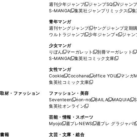
週刊少年ジャンプ
ジャンプSQ
Vジャン
ド
ン
新
新
S-MANGA
集英社ジャンプリミックス
集
ウ
ド
新
し
し
新
で
ウ
し
い
い
し
青年マンガ
開
で
い
ウ
ウ
い
週刊ヤングジャンプ
ヤングジャンプ定期
新
く
開
ウ
ィ
ィ
ウ
ウルトラジャンプ
少年ジャンプ+
ジャン
新
し
新
く
ィ
ン
ン
ィ
し
い
し
ン
ド
ド
ン
少女マンガ
い
ウ
い
ド
ウ
ウ
ド
りぼん
マーガレット
別冊マーガレット
新
新
新
ウ
ィ
ウ
ウ
で
で
ウ
S-MANGA
集英社コミック文庫
し
新
し
新
ィ
ン
ィ
で
開
開
で
い
し
い
し
ン
ド
ン
女性マンガ
開
く
く
開
ウ
い
ウ
い
ド
ウ
ド
Cookie
Cocohana
office YOU
マンガM
く
く
新
新
新
ィ
ウ
ィ
ウ
ウ
で
ウ
集英社コミック文庫
し
新
し
し
ン
ィ
ン
ィ
で
開
で
い
し
い
い
ド
ン
ド
ン
取材・ファッション
ファッション・美容
開
く
開
ウ
い
ウ
ウ
ウ
ド
ウ
ド
Seventeen
non-no
BAILA
MAQUIA
S
く
く
新
新
新
新
ィ
ウ
ィ
ィ
で
ウ
で
ウ
集英社オンライン
し
新
し
し
し
ン
ィ
ン
ン
開
で
開
で
い
し
い
い
い
ド
ン
ド
ド
芸能・情報・スポーツ
く
開
く
開
ウ
い
ウ
ウ
ウ
ウ
ド
ウ
ウ
Myojo
週プレNEWS
週プレ グラジャパ!
く
く
新
新
新
ィ
ウ
ィ
ィ
ィ
で
ウ
で
で
し
し
ン
ィ
ン
ン
ン
書籍
文芸・文庫・総合
開
で
開
開