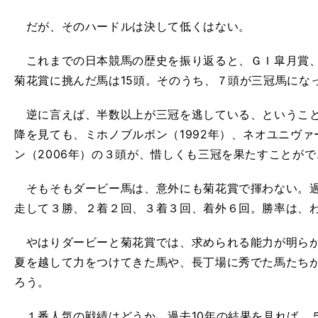
だが、そのハードルは決して低くはない。
これまでの日本競馬の歴史を振り返ると、ＧＩ皐月賞、
菊花賞に挑んだ馬は15頭。そのうち、７頭が三冠馬にな
逆に言えば、半数以上が三冠を逃している、ということだ
降を見ても、ミホノブルボン（1992年）、ネオユニヴァ
ン（2006年）の３頭が、惜しくも三冠を果たすことが
そもそもダービー馬は、意外にも菊花賞で揮わない。過去
走して３勝、２着２回、３着３回、着外６回。勝率は、わず
やはりダービーと菊花賞では、求められる能力が明らか
夏を越して力をつけてきた馬や、長丁場に秀でた馬たち
ろう。
１番人気の戦績はどうか。過去10年の結果を見れば、