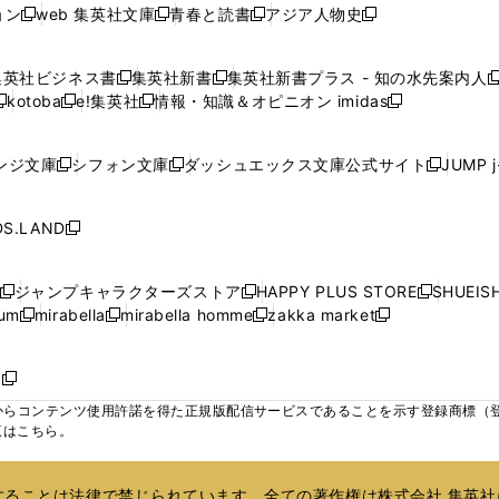
い
い
い
ド
ド
ド
ド
ド
ョン
web 集英社文庫
青春と読書
アジア人物史
く
く
く
く
新
新
新
新
ウ
ウ
ウ
ウ
ウ
ウ
ウ
ウ
し
し
し
し
ィ
ィ
ィ
で
で
で
で
で
い
い
い
い
ン
ン
ン
集英社ビジネス書
集英社新書
集英社新書プラス - 知の水先案内人
開
開
開
開
開
新
新
新
ウ
ウ
ウ
ウ
ド
ド
ド
kotoba
e!集英社
情報・知識＆オピニオン imidas
く
く
く
く
く
新
し
新
し
新
ィ
ィ
ィ
ィ
ウ
ウ
ウ
し
し
い
し
い
し
ン
ン
ン
ン
で
で
で
い
い
ウ
い
ウ
い
ド
ド
ド
ド
ンジ文庫
シフォン文庫
ダッシュエックス文庫公式サイト
JUMP 
開
開
開
新
新
新
ウ
ウ
ィ
ウ
ィ
ウ
ウ
ウ
ウ
ウ
く
く
く
し
し
し
ィ
ィ
ン
ィ
ン
ィ
で
で
で
で
い
い
い
ン
ン
ド
ン
ド
ン
S.LAND
開
開
開
開
新
ウ
ウ
ウ
ド
ド
ウ
ド
ウ
ド
く
く
く
く
し
ィ
ィ
ィ
ウ
ウ
で
ウ
で
ウ
い
ン
ン
ン
ジャンプキャラクターズストア
HAPPY PLUS STORE
SHUEIS
で
で
開
で
開
で
新
新
新
ウ
ド
ド
ド
ium
mirabella
mirabella homme
zakka market
開
開
く
開
く
開
し
新
新
新
し
新
し
ィ
ウ
ウ
ウ
く
く
く
く
い
し
し
い
し
し
い
ン
で
で
で
ウ
い
い
ウ
い
い
ウ
ド
ボ
開
開
開
新
ィ
ウ
ウ
ィ
ウ
ウ
ィ
ウ
く
く
く
し
らコンテンツ使用許諾を得た正規版配信サービスであることを示す登録商標（登録番
ン
ィ
ィ
ン
ィ
ィ
ン
で
い
覧はこちら。
ド
ン
ン
ド
ン
ン
ド
開
ウ
ウ
ド
ド
ウ
ド
ド
ウ
く
ィ
で
ウ
ウ
で
ウ
ウ
で
ることは法律で禁じられています。全ての著作権は株式会社 集英社