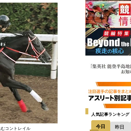
人気記事ランキング
今日
昨日
挑むコントレイル