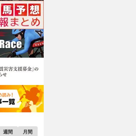
週間
月間