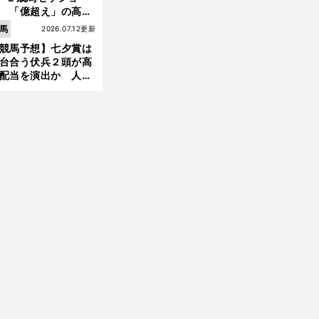
 「億超え」の高額
前
のなかで現場のプロ
馬
へ
2026.07.12更新
ほれ込んだ４頭
競馬予想】七夕賞は
台合う伏兵２頭が高
配当を演出か 人気
有力馬には嫌なデー
あり